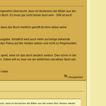
 angenehm überrascht, dass im deutschen die Bilder aus der
n Buch. Es muss gar nicht immer bunt sein - S/W ist auch
dass das Buch merklich gereift ist ohne dabei seine
Ausgabe. Inhaltlich wird auch mehr auf einige bekannte
il den Fokus auf die Helden setzen und nicht zu Regelwüsten
spielt, sehe ich das doch deutlich anders. Den schon in der
 Dabei will es zwar nie ein wirkliches narratives Spiel wie
h habe.
Gespeichert
scht, dass im deutschen die Bilder aus der ersten BoL-Version wieder