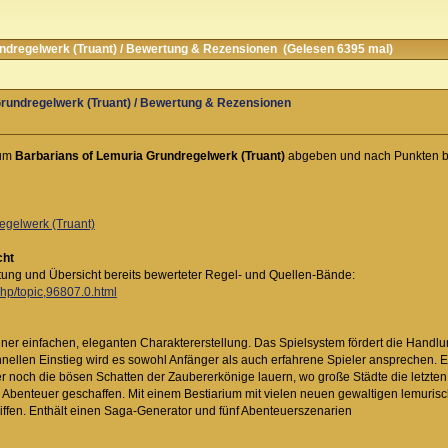
dregelwerk (Truant) / Bewertung & Rezensionen (Gelesen 6395 mal)
Grundregelwerk (Truant) / Bewertung & Rezensionen
zum
Barbarians of Lemuria Grundregelwerk (Truant)
abgeben und nach Punkten b
egelwerk (Truant)
cht
rtung und Übersicht bereits bewerteter Regel- und Quellen-Bände:
php/topic,96807.0.html
ner einfachen, eleganten Charaktererstellung. Das Spielsystem fördert die Handlung
nellen Einstieg wird es sowohl Anfänger als auch erfahrene Spieler ansprechen. 
 noch die bösen Schatten der Zaubererkönige lauern, wo große Städte die letzten 
ße Abenteuer geschaffen. Mit einem Bestiarium mit vielen neuen gewaltigen lemuri
iffen. Enthält einen Saga-Generator und fünf Abenteuerszenarien