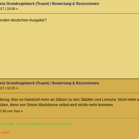
ria Grundregelwerk (Truant) / Bewertung & Rezensionen
17 | 10:06 »
er ersten deutschen Ausgabe?
ria Grundregelwerk (Truant) / Bewertung & Rezensionen
17 | 10:25 »
bung. Also ne Handvoll mehr an Sätzen zu den Städten und Lemuria. Nicht mehr als
füllen, denn von Simon Washborne selbst wird nichts mehr kommen.
10:34 von Tom
»
 of the night, from my childhood has gone missing.
e rules"