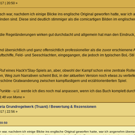
17 | 20:50 »
sch war, nachdem ich einige Blicke ins englische Original geworfen hatte, war ich
inden sind. Diese sind deutlich stimmiger als die comicartigen Bilden im englische
r die Regeländerungen wirken gut durchdacht und allgemein hat man den Eindruck, 
d übersichtlich und ganz offensichtlich professioneller als die zuvor erschienene 
uftschiffe, Feld- und Seeschlachten, eingegangen, die jedoch im typischen BoL-St
Ruf eines Hack'n'Slay-Spiels an, aber, obwohl der Kampf schon eine zentrale Rolle 
 Weg zum Narrativen scheint BoL in der aktuellen Version noch etwas zu vertiefen.
e schöne Gratwanderung zwischen kampflastigem und erzählorientierten Spiel.
5 Punkte - u.U. werde ich dies noch mal anpassen, wenn ich das Buch komplett durc
21:48 von Momo
»
ria Grundregelwerk (Truant) / Bewertung & Rezensionen
17 | 22:56 »
20:50
 war, nachdem ich einige Blicke ins englische Original geworfen hatte, war ich angenehm überra