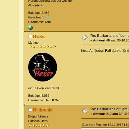
Rollenspielrelikt aus der Zeit der
Altvorderen
Beiträge: 2.469
Geschlecht:
Username: Tom
Re: Barbarians of Lemu
HEXer
«
Antwort #9 am:
30.10.20
Mythos
hm... Auf jeden Fall danke für d
ein Teil von jener Kraft
Beiträge: 8.069
Username: Der HEXer
Re: Barbarians of Lemu
Bildpunkt
«
Antwort #10 am:
30.10.2
Bildpunktlanze
Famous Hero
Zitat von: Tom am 30.10.2017 | 1