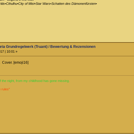
lds•Cthulhu•City of Mist•Star Wars•Schatten des Dämonenfürsten•
ria Grundregelwerk (Truant) / Bewertung & Rezensionen
17 | 10:01 »
. Cover. [emoji16]
 of the night, from my childhood has gone missing.
e rules"