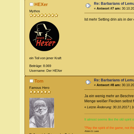
Re: Barbarians of Lemu
HEXer
«
Antwort #7 am:
30.10.20
Mythos
Ist mehr Setting drin als in d
ein Teil von jener Kraft
Beiträge: 8.069
Username: Der HEXer
Re: Barbarians of Lemu
Tom
«
Antwort #8 am:
30.10.20
Famous Hero
Ja ein wenig mehr an Beschrei
Menge weißer Flecken selbst 
«
Letzte Änderung: 30.10.2017 | 
It almost seems like the old spirit
"Play the spirit of the game, not th
-Robin D. Laws