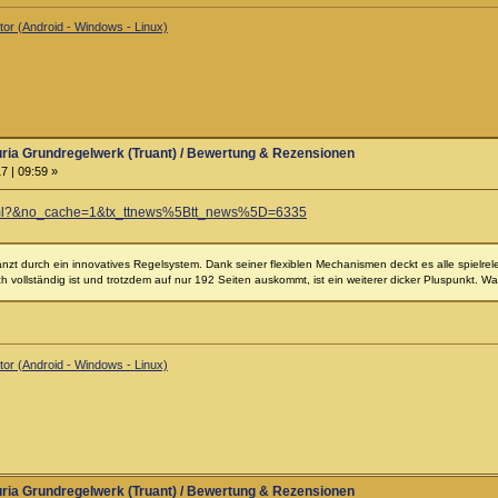
or (Android - Windows - Linux)
ria Grundregelwerk (Truant) / Bewertung & Rezensionen
7 | 09:59 »
.html?&no_cache=1&tx_ttnews%5Btt_news%5D=6335
änzt durch ein innovatives Regelsystem. Dank seiner flexiblen Mechanismen deckt es alle spielrel
h vollständig ist und trotzdem auf nur 192 Seiten auskommt, ist ein weiterer dicker Pluspunkt. 
or (Android - Windows - Linux)
ria Grundregelwerk (Truant) / Bewertung & Rezensionen