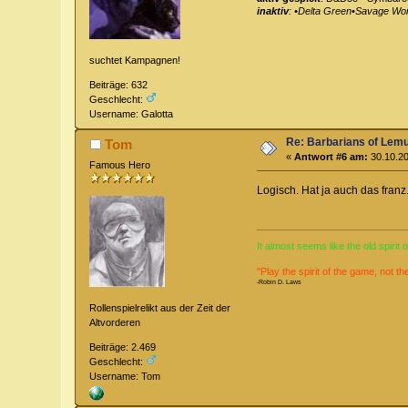
inaktiv
: •Delta Green•Savage Wor
suchtet Kampagnen!
Beiträge: 632
Geschlecht:
Username: Galotta
Re: Barbarians of Lemu
Tom
«
Antwort #6 am:
30.10.20
Famous Hero
Logisch. Hat ja auch das franz
It almost seems like the old spirit
"Play the spirit of the game, not th
-Robin D. Laws
Rollenspielrelikt aus der Zeit der
Altvorderen
Beiträge: 2.469
Geschlecht:
Username: Tom