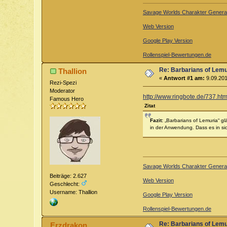
Savage Worlds Charakter Generat
Web Version
Google Play Version
Rollenspiel-Bewertungen.de
Re: Barbarians of Lemu
Thallion
«
Antwort #1 am:
9.09.201
Rezi-Spezi
Moderator
http://www.ringbote.de/737
Famous Hero
Zitat
Fazit:
„Barbarians of Lemuria“ gl
in der Anwendung. Dass es in sic
Savage Worlds Charakter Generat
Beiträge: 2.627
Web Version
Geschlecht:
Username: Thallion
Google Play Version
Rollenspiel-Bewertungen.de
Re: Barbarians of Lemu
Erzdrakon