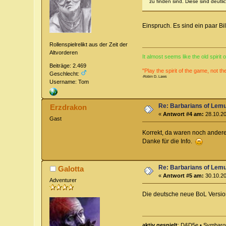
zu finden sind. Diese sind deutli
Einspruch. Es sind ein paar Bi
Rollenspielrelikt aus der Zeit der
Altvorderen
It almost seems like the old spirit
Beiträge: 2.469
"Play the spirit of the game, not th
Geschlecht:
-Robin D. Laws
Username: Tom
Re: Barbarians of Lemu
Erzdrakon
«
Antwort #4 am:
28.10.20
Gast
Korrekt, da waren noch andere 
Danke für die Info.
Re: Barbarians of Lemu
Galotta
«
Antwort #5 am:
30.10.20
Adventurer
Die deutsche neue BoL Version 
aktiv gespielt
: D&D5e • Symbarou