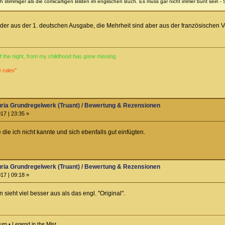
ch stimmiger als die comicartigen Bilden im englischen Buch. Es muss gar nicht immer bunt sein - 
lder aus der 1. deutschen Ausgabe, die Mehrheit sind aber aus der französischen V
 of the night, from my childhood has gone missing.
e rules"
ria Grundregelwerk (Truant) / Bewertung & Rezensionen
17 | 23:35 »
die ich nicht kannte und sich ebenfalls gut einfügten.
ria Grundregelwerk (Truant) / Bewertung & Rezensionen
17 | 09:18 »
sieht viel besser aus als das engl. "Original".
m • Legend in the Mist