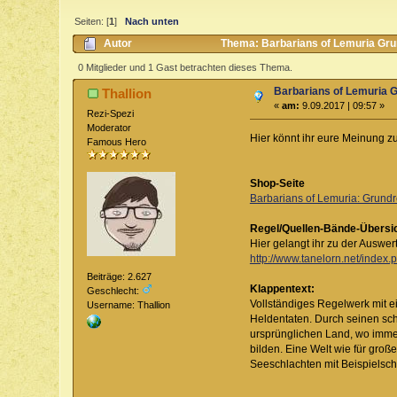
Seiten: [
1
]
Nach unten
Autor
Thema: Barbarians of Lemuria Grun
0 Mitglieder und 1 Gast betrachten dieses Thema.
Barbarians of Lemuria 
Thallion
«
am:
9.09.2017 | 09:57 »
Rezi-Spezi
Moderator
Hier könnt ihr eure Meinung 
Famous Hero
Shop-Seite
Barbarians of Lemuria: Grundr
Regel/Quellen-Bände-Übersi
Hier gelangt ihr zu der Auswe
http://www.tanelorn.net/index.
Beiträge: 2.627
Klappentext:
Geschlecht:
Vollständiges Regelwerk mit ei
Username: Thallion
Heldentaten. Durch seinen sch
ursprünglichen Land, wo immer
bilden. Eine Welt wie für gro
Seeschlachten mit Beispielsch