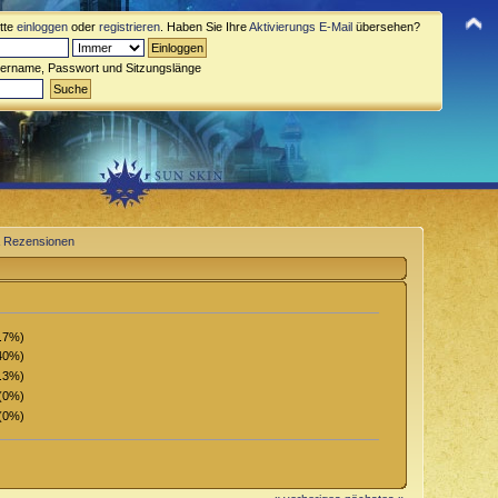
itte
einloggen
oder
registrieren
. Haben Sie Ihre
Aktivierungs E-Mail
übersehen?
zername, Passwort und Sitzungslänge
& Rezensionen
6.7%)
40%)
3.3%)
(0%)
(0%)