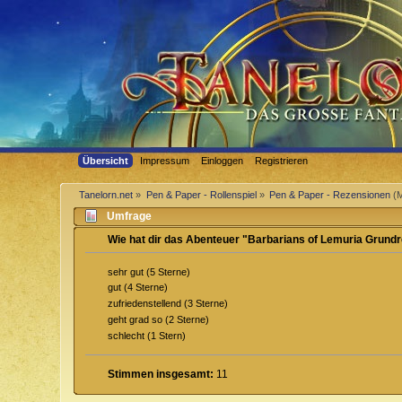
Übersicht
Impressum
Einloggen
Registrieren
Tanelorn.net
»
Pen & Paper - Rollenspiel
»
Pen & Paper - Rezensionen
(M
Umfrage
Wie hat dir das Abenteuer "Barbarians of Lemuria Grundr
sehr gut (5 Sterne)
gut (4 Sterne)
zufriedenstellend (3 Sterne)
geht grad so (2 Sterne)
schlecht (1 Stern)
Stimmen insgesamt:
11