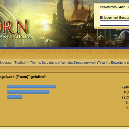
Willkommen
Gast
. B
Einloggen mit Benut
oderator:
Thallion
) »
Thema:
Barbarians of Lemuria Grundregelwerk (Truant) / Bewertung 
egelwerk (Truant)" gefallen?
7 (4
6 (
2 (1
0 
0 