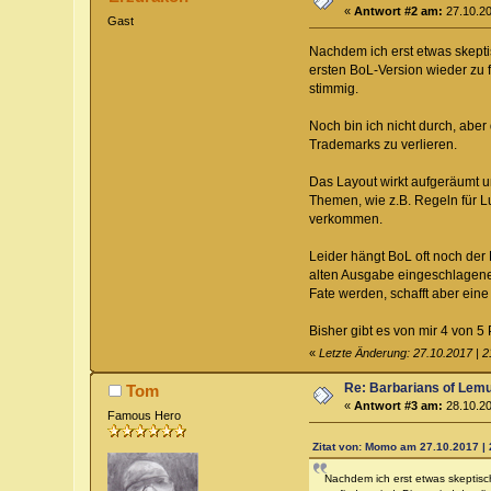
«
Antwort #2 am:
27.10.20
Gast
Nachdem ich erst etwas skepti
ersten BoL-Version wieder zu f
stimmig.
Noch bin ich nicht durch, abe
Trademarks zu verlieren.
Das Layout wirkt aufgeräumt un
Themen, wie z.B. Regeln für L
verkommen.
Leider hängt BoL oft noch der 
alten Ausgabe eingeschlagenen,
Fate werden, schafft aber ein
Bisher gibt es von mir 4 von 
«
Letzte Änderung: 27.10.2017 | 
Re: Barbarians of Lemu
Tom
«
Antwort #3 am:
28.10.20
Famous Hero
Zitat von: Momo am 27.10.2017 | 
Nachdem ich erst etwas skeptisch