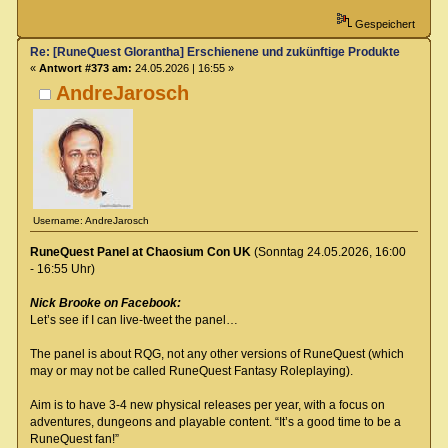
Gespeichert
Re: [RuneQuest Glorantha] Erschienene und zukünftige Produkte
«
Antwort #373 am:
24.05.2026 | 16:55 »
AndreJarosch
Username: AndreJarosch
RuneQuest Panel at Chaosium Con UK
(Sonntag 24.05.2026, 16:00
- 16:55 Uhr)
Nick Brooke on Facebook:
Let’s see if I can live-tweet the panel…
The panel is about RQG, not any other versions of RuneQuest (which
may or may not be called RuneQuest Fantasy Roleplaying).
Aim is to have 3-4 new physical releases per year, with a focus on
adventures, dungeons and playable content. “It’s a good time to be a
RuneQuest fan!”