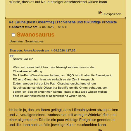
müsste, dass es auf Neueinsteiger abschreckend wirken kann.
Gespeichert
Re: [RuneQuest Glorantha] Erschienene und zukünftige Produkte
«
Antwort #362 am:
4.04.2026 | 18:05 »
Swanosaurus
Username: Swanosaurus
Zitat von: AndreJarosch am 4.04.2026 | 17:05
Stimme voll zu!
Was noch vereinfacht bzw. beschleunigt werden muss ist die
Charaktererschaffung:
Die Life-Path-Charaktererschaffung von RQG ist toll, aber für Einsteiger in
RQ und Glorantha nimmt sie einfach zu viel Zeit in Anspruch.
Zudem werden bei der Life-Path-Charaktererschaffung einem
Neueinsteiger so viele Glorantha Begriffe um die Ohren gehauen, von
denen ein Spieler annehmen könnte, dass er das alles wissen müsste,
dass es auf Neueinsteiger abschreckend wirken kann.
Ich hoffe ja, dass es ihnen gelingt, dass Lifepathsystem abzuspecken
und zu verallgemeinern, sodass man mit weniger Würfelwürfeln und
einer allgemeinen Tabelle ein paar wichtige Ereignisse generieren
und die dann noch auf die jeweilige Kultur zuschneiden kann.