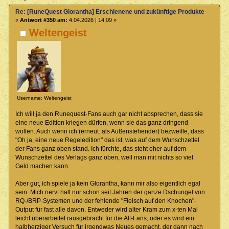
Re: [RuneQuest Glorantha] Erschienene und zukünftige Produkte
«
Antwort #350 am:
4.04.2026 | 14:09 »
Weltengeist
Username: Weltengeist
Ich will ja den Runequest-Fans auch gar nicht absprechen, dass sie
eine neue Edition kriegen dürfen, wenn sie das ganz dringend
wollen. Auch wenn ich (erneut: als Außenstehender) bezweifle, dass
"Oh ja, eine neue Regeledition" das ist, was auf dem Wunschzettel
der Fans ganz oben stand. Ich fürchte, das steht eher auf dem
Wunschzettel des Verlags ganz oben, weil man mit nichts so viel
Geld machen kann.
Aber gut, ich spiele ja kein Glorantha, kann mir also eigentlich egal
sein. Mich nervt halt nur schon seit Jahren der ganze Dschungel von
RQ-/BRP-Systemen und der fehlende "Fleisch auf den Knochen"-
Output für fast alle davon. Entweder wird alter Kram zum x-ten Mal
leicht überarbeitet rausgebracht für die Alt-Fans, oder es wird ein
halbherziger Versuch für irgendwas Neues gemacht, der dann nach