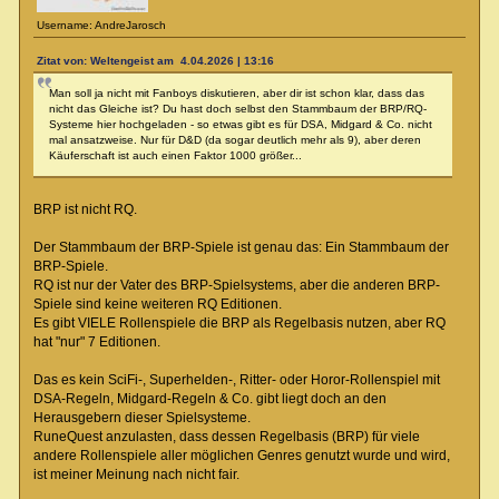
Username: AndreJarosch
Zitat von: Weltengeist am 4.04.2026 | 13:16
Man soll ja nicht mit Fanboys diskutieren, aber dir ist schon klar, dass das
nicht das Gleiche ist? Du hast doch selbst den Stammbaum der BRP/RQ-
Systeme hier hochgeladen - so etwas gibt es für DSA, Midgard & Co. nicht
mal ansatzweise. Nur für D&D (da sogar deutlich mehr als 9), aber deren
Käuferschaft ist auch einen Faktor 1000 größer...
BRP ist nicht RQ.
Der Stammbaum der BRP-Spiele ist genau das: Ein Stammbaum der
BRP-Spiele.
RQ ist nur der Vater des BRP-Spielsystems, aber die anderen BRP-
Spiele sind keine weiteren RQ Editionen.
Es gibt VIELE Rollenspiele die BRP als Regelbasis nutzen, aber RQ
hat "nur" 7 Editionen.
Das es kein SciFi-, Superhelden-, Ritter- oder Horor-Rollenspiel mit
DSA-Regeln, Midgard-Regeln & Co. gibt liegt doch an den
Herausgebern dieser Spielsysteme.
RuneQuest anzulasten, dass dessen Regelbasis (BRP) für viele
andere Rollenspiele aller möglichen Genres genutzt wurde und wird,
ist meiner Meinung nach nicht fair.