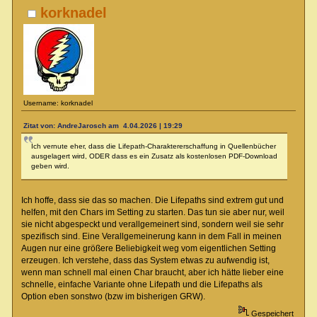
korknadel
Username: korknadel
Zitat von: AndreJarosch am 4.04.2026 | 19:29
Ich vernute eher, dass die Lifepath-Charaktererschaffung in Quellenbücher
ausgelagert wird, ODER dass es ein Zusatz als kostenlosen PDF-Download
geben wird.
Ich hoffe, dass sie das so machen. Die Lifepaths sind extrem gut und
helfen, mit den Chars im Setting zu starten. Das tun sie aber nur, weil
sie nicht abgespeckt und verallgemeinert sind, sondern weil sie sehr
spezifisch sind. Eine Verallgemeinerung kann in dem Fall in meinen
Augen nur eine größere Beliebigkeit weg vom eigentlichen Setting
erzeugen. Ich verstehe, dass das System etwas zu aufwendig ist,
wenn man schnell mal einen Char braucht, aber ich hätte lieber eine
schnelle, einfache Variante ohne Lifepath und die Lifepaths als
Option eben sonstwo (bzw im bisherigen GRW).
Gespeichert