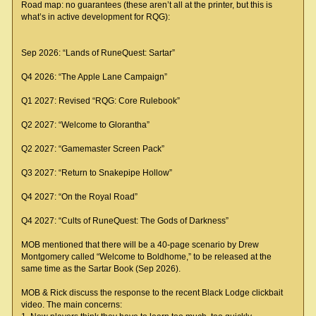
Road map: no guarantees (these aren’t all at the printer, but this is
what’s in active development for RQG):
Sep 2026: “Lands of RuneQuest: Sartar”
Q4 2026: “The Apple Lane Campaign”
Q1 2027: Revised “RQG: Core Rulebook”
Q2 2027: “Welcome to Glorantha”
Q2 2027: “Gamemaster Screen Pack”
Q3 2027: “Return to Snakepipe Hollow”
Q4 2027: “On the Royal Road”
Q4 2027: “Cults of RuneQuest: The Gods of Darkness”
MOB mentioned that there will be a 40-page scenario by Drew
Montgomery called “Welcome to Boldhome,” to be released at the
same time as the Sartar Book (Sep 2026).
MOB & Rick discuss the response to the recent Black Lodge clickbait
video. The main concerns: