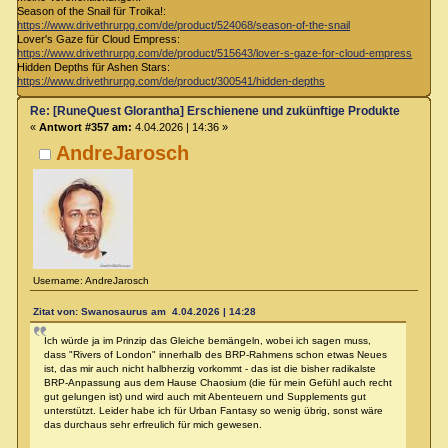
Season of the Snail für Troika!:
https://www.drivethrurpg.com/de/product/524068/season-of-the-snail
Lover's Gaze für Cloud Empress:
https://www.drivethrurpg.com/de/product/515643/lover-s-gaze-for-cloud-empress
Hidden Depths für Ashen Stars:
https://www.drivethrurpg.com/de/product/300541/hidden-depths
Re: [RuneQuest Glorantha] Erschienene und zukünftige Produkte
«
Antwort #357 am:
4.04.2026 | 14:36 »
AndreJarosch
Username: AndreJarosch
Zitat von: Swanosaurus am 4.04.2026 | 14:28
Ich würde ja im Prinzip das Gleiche bemängeln, wobei ich sagen muss,
dass "Rivers of London" innerhalb des BRP-Rahmens schon etwas Neues
ist, das mir auch nicht halbherzig vorkommt - das ist die bisher radikalste
BRP-Anpassung aus dem Hause Chaosium (die für mein Gefühl auch recht
gut gelungen ist) und wird auch mit Abenteuern und Supplements gut
unterstützt. Leider habe ich für Urban Fantasy so wenig übrig, sonst wäre
das durchaus sehr erfreulich für mich gewesen.