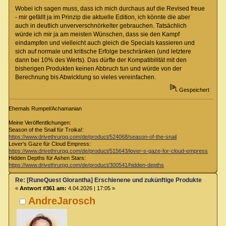
Wobei ich sagen muss, dass ich mich durchaus auf die Revised freue
- mir gefällt ja im Prinzip die aktuelle Edition, ich könnte die aber
auch in deutlich unververschnörkelter gebrauchen. Tatsächlich
würde ich mir ja am meisten Wünschen, dass sie den Kampf
eindampfen und vielleicht auch gleich die Specials kassieren und
sich auf normale und kritische Erfolge beschränken (und letztere
dann bei 10% des Werts). Das dürfte der Kompatibilität mit den
bisherigen Produkten keinen Abbruch tun und würde von der
Berechnung bis Abwicklung so vieles vereinfachen.
Gespeichert
Ehemals Rumpel/Achamanian
Meine Veröffentlichungen:
Season of the Snail für Troika!:
https://www.drivethrurpg.com/de/product/524068/season-of-the-snail
Lover's Gaze für Cloud Empress:
https://www.drivethrurpg.com/de/product/515643/lover-s-gaze-for-cloud-empress
Hidden Depths für Ashen Stars:
https://www.drivethrurpg.com/de/product/300541/hidden-depths
Re: [RuneQuest Glorantha] Erschienene und zukünftige Produkte
«
Antwort #361 am:
4.04.2026 | 17:05 »
AndreJarosch