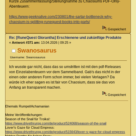
Kurze Zusammenfassung/Stellungnahme zu Chaosiums PDF-Only-
Abenteuern:
https://www.geeknative.com/230801/the-sartar-bottleneck-why-
chaosium-is-splitting-runequest-books-into-parts/
Gespeichert
Re: [RuneQuest Glorantha] Erschienene und zukünftige Produkte
«
Antwort #371 am:
13.04.2026 | 09:25 »
Swanosaurus
Username: Swanosaurus
Ich wusste gar nicht, dass das so umstritten ist mit den pdf-Releases
von Einzelabenteuern vor dem Sammelband. Gab's das nicht in der
einen oder anderen Form schon immer, bei vielen Verlagen? Da
würde ich eher sagen es ist fair von Chaosium, dass sie das von
Anfang an transparent machen.
Gespeichert
Ehemals Rumpel/Achamanian
Meine Veröffentlichungen:
Season of the Snail für Troika!:
https://www.drivethrurpg.com/de/product/524068/season-of-the-snail
Lover's Gaze für Cloud Empress:
https://www.drivethrurpg.com/de/product/515643/lover-s-gaze-for-cloud-empress
Hidden Depths für Ashen Stars: