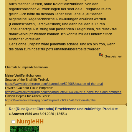
auch machen lassen, ohne Kolorit einzubüßen. Von den
regeltechnischen Auswirkungen her sind viele Ereignisse relativ
gleich - ich hätte da deshalb lieber eine Tabelle, auf denen
allgemeine Regeltechnische Auswirkungen erwürfelt werden
(Leidenschaften, Fertigkeitsboni) und dann bei den Kulturen
Tabellenartige Auflistung von passenden Ereignissen, die relativ frei
damit verknüpft werden können. Ich könnte mir das unterm Strich
einfacher vorstellen.
Ganz ohne Lifepath wäre jedenfalls schade, und ich bin froh, wenn
die dann zumindest für pdfs erhalten/überarbeitet werden.
Gespeichert
Ehemals Rumpel/Achamanian
Meine Veröffentlichungen:
Season of the Snail für Troika!:
https://www.drivethrurpg.com/de/product/524068/season-of-the-snail
Lover's Gaze für Cloud Empress:
https://www.drivethrurpg.com/de/product/515643/lover-s-gaze-for-cloud-empress
Hidden Depths für Ashen Stars:
https://www.drivethrurpg.com/de/product/300541/hidden-depths
Re: [RuneQuest Glorantha] Erschienene und zukünftige Produkte
«
Antwort #369 am:
6.04.2026 | 12:55 »
NurgleHH