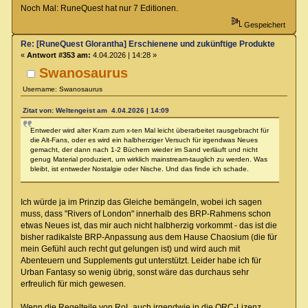
Noch Mal: RuneQuest hat nur 7 Editionen.
Gespeichert
Re: [RuneQuest Glorantha] Erschienene und zukünftige Produkte
«
Antwort #353 am:
4.04.2026 | 14:28 »
Swanosaurus
Username: Swanosaurus
Zitat von: Weltengeist am 4.04.2026 | 14:09
Entweder wird alter Kram zum x-ten Mal leicht überarbeitet rausgebracht für
die Alt-Fans, oder es wird ein halbherziger Versuch für irgendwas Neues
gemacht, der dann nach 1-2 Büchern wieder im Sand verläuft und nicht
genug Material produziert, um wirklich mainstream-tauglich zu werden. Was
bleibt, ist entweder Nostalgie oder Nische. Und das finde ich schade.
Ich würde ja im Prinzip das Gleiche bemängeln, wobei ich sagen
muss, dass "Rivers of London" innerhalb des BRP-Rahmens schon
etwas Neues ist, das mir auch nicht halbherzig vorkommt - das ist die
bisher radikalste BRP-Anpassung aus dem Hause Chaosium (die für
mein Gefühl auch recht gut gelungen ist) und wird auch mit
Abenteuern und Supplements gut unterstützt. Leider habe ich für
Urban Fantasy so wenig übrig, sonst wäre das durchaus sehr
erfreulich für mich gewesen.
Wenn die Regelteile von RoL auch irgendwie in die ORC-Lizenz