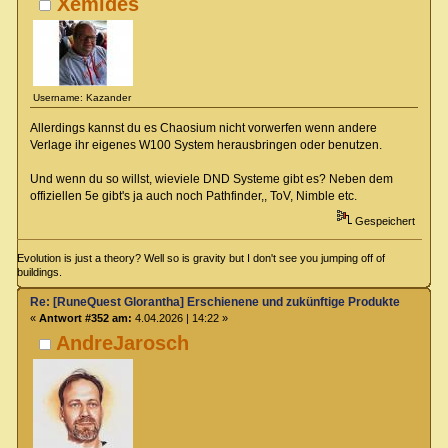
Xemides
Username: Kazander
Allerdings kannst du es Chaosium nicht vorwerfen wenn andere
Verlage ihr eigenes W100 System herausbringen oder benutzen.
Und wenn du so willst, wieviele DND Systeme gibt es? Neben dem
offiziellen 5e gibt's ja auch noch Pathfinder,, ToV, Nimble etc.
Gespeichert
Evolution is just a theory? Well so is gravity but I don't see you jumping off of
buildings.
Re: [RuneQuest Glorantha] Erschienene und zukünftige Produkte
«
Antwort #352 am:
4.04.2026 | 14:22 »
AndreJarosch