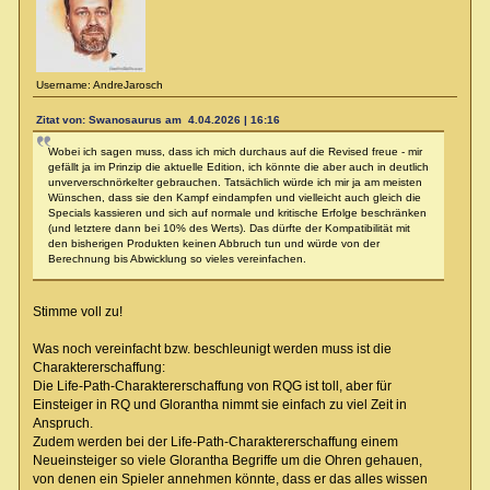
Username: AndreJarosch
Zitat von: Swanosaurus am 4.04.2026 | 16:16
Wobei ich sagen muss, dass ich mich durchaus auf die Revised freue - mir
gefällt ja im Prinzip die aktuelle Edition, ich könnte die aber auch in deutlich
unververschnörkelter gebrauchen. Tatsächlich würde ich mir ja am meisten
Wünschen, dass sie den Kampf eindampfen und vielleicht auch gleich die
Specials kassieren und sich auf normale und kritische Erfolge beschränken
(und letztere dann bei 10% des Werts). Das dürfte der Kompatibilität mit
den bisherigen Produkten keinen Abbruch tun und würde von der
Berechnung bis Abwicklung so vieles vereinfachen.
Stimme voll zu!
Was noch vereinfacht bzw. beschleunigt werden muss ist die
Charaktererschaffung:
Die Life-Path-Charaktererschaffung von RQG ist toll, aber für
Einsteiger in RQ und Glorantha nimmt sie einfach zu viel Zeit in
Anspruch.
Zudem werden bei der Life-Path-Charaktererschaffung einem
Neueinsteiger so viele Glorantha Begriffe um die Ohren gehauen,
von denen ein Spieler annehmen könnte, dass er das alles wissen