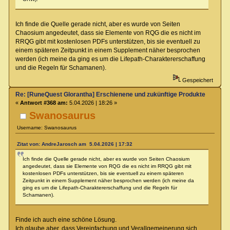
Ich finde die Quelle gerade nicht, aber es wurde von Seiten
Chaosium angedeutet, dass sie Elemente von RQG die es nicht im
RRQG gibt mit kostenlosen PDFs unterstützen, bis sie eventuell zu
einem späteren Zeitpunkt in einem Supplement näher besprochen
werden (ich meine da ging es um die Lifepath-Charaktererschaffung
und die Regeln für Schamanen).
Gespeichert
Re: [RuneQuest Glorantha] Erschienene und zukünftige Produkte
«
Antwort #368 am:
5.04.2026 | 18:26 »
Swanosaurus
Username: Swanosaurus
Zitat von: AndreJarosch am 5.04.2026 | 17:32
Ich finde die Quelle gerade nicht, aber es wurde von Seiten Chaosium
angedeutet, dass sie Elemente von RQG die es nicht im RRQG gibt mit
kostenlosen PDFs unterstützen, bis sie eventuell zu einem späteren
Zeitpunkt in einem Supplement näher besprochen werden (ich meine da
ging es um die Lifepath-Charaktererschaffung und die Regeln für
Schamanen).
Finde ich auch eine schöne Lösung.
Ich glaube aber, dass Vereinfachung und Verallgemeinerung sich