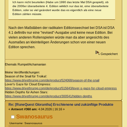
Ich kann nicht beurteilen (Habe um 1990 das letzte Mal DSA gespielt), ob
die 2006er überarbeitete 4. Edition wirklich nur das ist, eine überarbeitete
Edition, oder so viel geändert wurde das es eigentlich als eine neue
Edition zählen müsste.
Nach den Maßstäben der radikalen Editionswechsel bei DSA ist DSA
4.1 definitiv nur eine "revised"-Ausgabe und keine neue Edition. Bei
vielen anderen Rollenspielen würde man da aber angesichts des
Ausmaßes an kleinteiligen Änderungen schon von einer neuen
Edition sprechen.
Gespeichert
Ehemals Rumpel/Achamanian
Meine Veröffentlichungen:
Season of the Snail für Troika!:
https://www.drivethrurpg.com/de/product/524068/season-of-the-snail
Lover's Gaze für Cloud Empress:
https://www.drivethrurpg.com/de/product/515643/lover-s-gaze-for-cloud-empress
Hidden Depths für Ashen Stars:
https://www.drivethrurpg.com/de/product/300541/hidden-depths
Re: [RuneQuest Glorantha] Erschienene und zukünftige Produkte
«
Antwort #360 am:
4.04.2026 | 16:16 »
Swanosaurus
Username: Swanosaurus