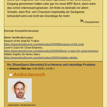
Eingang genommen hätten oder gar ins neue BRP-Buch, dann wäre
das schon interessant gewesen. Ich finde es deshalb vor allem
Schade, dass RoL von Chaosium regelseitig als Sackgasse
behandelt wird und nicht als Grundlage für mehr.
Gespeichert
Ehemals Rumpel/Achamanian
Meine Veröffentlichungen:
Season of the Snail für Troika!:
https://www.drivethrurpg.com/de/product/524068/season-of-the-snail
Lover's Gaze für Cloud Empress:
https://www.drivethrurpg.com/de/product/515643/lover-s-gaze-for-cloud-empress
Hidden Depths für Ashen Stars:
https://www.drivethrurpg.com/de/product/300541/hidden-depths
Re: [RuneQuest Glorantha] Erschienene und zukünftige Produkte
«
Antwort #354 am:
4.04.2026 | 14:30 »
AndreJarosch
Username: AndreJarosch