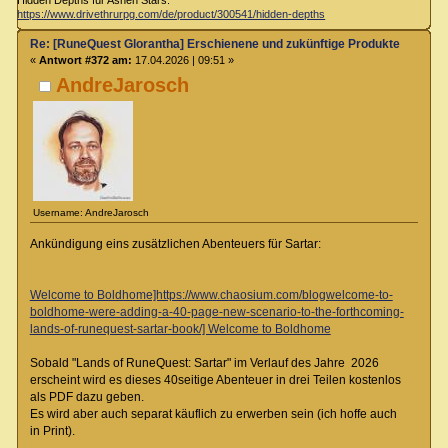
https://www.drivethrurpg.com/de/product/300541/hidden-depths
Re: [RuneQuest Glorantha] Erschienene und zukünftige Produkte
«
Antwort #372 am:
17.04.2026 | 09:51 »
AndreJarosch
Username: AndreJarosch
Ankündigung eins zusätzlichen Abenteuers für Sartar:
Welcome to Boldhome]https://www.chaosium.com/blogwelcome-to-
boldhome-were-adding-a-40-page-new-scenario-to-the-forthcoming-
lands-of-runequest-sartar-book/] Welcome to Boldhome
Sobald "Lands of RuneQuest: Sartar" im Verlauf des Jahre 2026
erscheint wird es dieses 40seitige Abenteuer in drei Teilen kostenlos
als PDF dazu geben.
Es wird aber auch separat käuflich zu erwerben sein (ich hoffe auch
in Print).