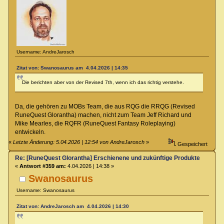
Username: AndreJarosch
Zitat von: Swanosaurus am 4.04.2026 | 14:35
Die berichten aber von der Revised 7th, wenn ich das richtig verstehe.
Da, die gehören zu MOBs Team, die aus RQG die RRQG (Revised
RuneQuest Glorantha) machen, nicht zum Team Jeff Richard und
Mike Mearles, die RQFR (RuneQuest Fantasy Roleplaying)
entwickeln.
«
Letzte Änderung: 5.04.2026 | 12:54 von AndreJarosch
»
Gespeichert
Re: [RuneQuest Glorantha] Erschienene und zukünftige Produkte
«
Antwort #359 am:
4.04.2026 | 14:38 »
Swanosaurus
Username: Swanosaurus
Zitat von: AndreJarosch am 4.04.2026 | 14:30