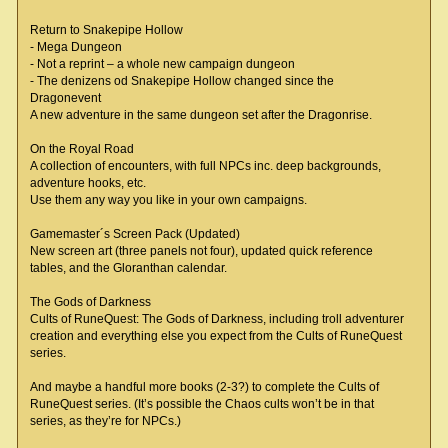
Return to Snakepipe Hollow
- Mega Dungeon
- Not a reprint – a whole new campaign dungeon
- The denizens od Snakepipe Hollow changed since the
Dragonevent
A new adventure in the same dungeon set after the Dragonrise.
On the Royal Road
A collection of encounters, with full NPCs inc. deep backgrounds,
adventure hooks, etc.
Use them any way you like in your own campaigns.
Gamemaster´s Screen Pack (Updated)
New screen art (three panels not four), updated quick reference
tables, and the Gloranthan calendar.
The Gods of Darkness
Cults of RuneQuest: The Gods of Darkness, including troll adventurer
creation and everything else you expect from the Cults of RuneQuest
series.
And maybe a handful more books (2-3?) to complete the Cults of
RuneQuest series. (It’s possible the Chaos cults won’t be in that
series, as they’re for NPCs.)