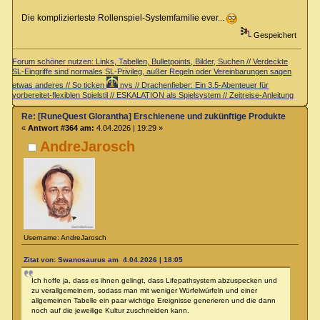
Die komplizierteste Rollenspiel-Systemfamilie ever...
Gespeichert
Forum schöner nutzen: Links, Tabellen, Bulletpoints, Bilder, Suchen // Verdeckte
SL-Eingriffe sind normales SL-Privileg, außer Regeln oder Vereinbarungen sagen
etwas anderes // So ticken
nys // Drachenfieber: Ein 3.5-Abenteuer für
vorbereitet-flexiblen Spielstil // ESKALATION als Spielsystem // Zeitreise-Anleitung
Re: [RuneQuest Glorantha] Erschienene und zukünftige Produkte
«
Antwort #364 am:
4.04.2026 | 19:29 »
AndreJarosch
Username: AndreJarosch
Zitat von: Swanosaurus am 4.04.2026 | 18:05
Ich hoffe ja, dass es ihnen gelingt, dass Lifepathsystem abzuspecken und
zu verallgemeinern, sodass man mit weniger Würfelwürfeln und einer
allgemeinen Tabelle ein paar wichtige Ereignisse generieren und die dann
noch auf die jeweilige Kultur zuschneiden kann.