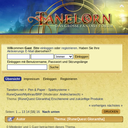
Willkommen
Gast
. Bitte
einloggen
oder
registrieren
. Haben Sie Ihre
Aktivierungs E-Mail
übersehen?
Einloggen mit Benutzername, Passwort und Sitzungslänge
Übersicht
Impressum
Einloggen
Registrieren
Tanelorn.net
»
Pen & Paper - Spielsysteme
»
RuneQuest/Mythras/BRP
(Moderator:
AndreJarosch
) »
Thema:
[RuneQuest Glorantha] Erschienene und zukünftige Produkte
« vorheriges
nächstes »
DRUCKEN
Seiten:
1
...
13
14
[
15
]
16
Nach unten
Autor
Thema: [RuneQuest Glorantha]
Erschienene und zukünftige Produkte (Gelesen 89843 mal)
0 Mitglieder und 1 Gast betrachten dieses Thema.