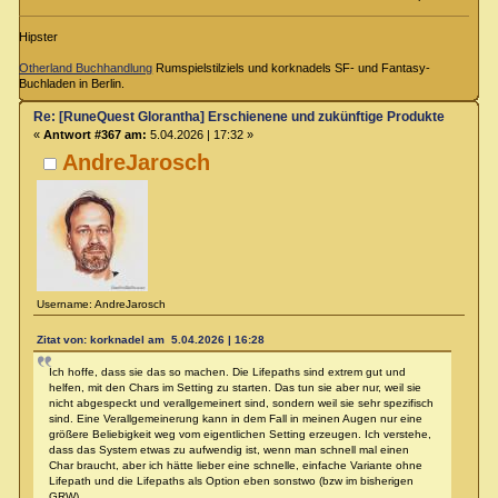
Hipster
Otherland Buchhandlung
Rumspielstilziels und korknadels SF- und Fantasy-
Buchladen in Berlin.
Re: [RuneQuest Glorantha] Erschienene und zukünftige Produkte
«
Antwort #367 am:
5.04.2026 | 17:32 »
AndreJarosch
Username: AndreJarosch
Zitat von: korknadel am 5.04.2026 | 16:28
Ich hoffe, dass sie das so machen. Die Lifepaths sind extrem gut und
helfen, mit den Chars im Setting zu starten. Das tun sie aber nur, weil sie
nicht abgespeckt und verallgemeinert sind, sondern weil sie sehr spezifisch
sind. Eine Verallgemeinerung kann in dem Fall in meinen Augen nur eine
größere Beliebigkeit weg vom eigentlichen Setting erzeugen. Ich verstehe,
dass das System etwas zu aufwendig ist, wenn man schnell mal einen
Char braucht, aber ich hätte lieber eine schnelle, einfache Variante ohne
Lifepath und die Lifepaths als Option eben sonstwo (bzw im bisherigen
GRW).