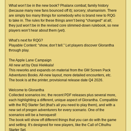
What won’t be in the new book? Phalanx combat; family history
(because many new fans bounced off it); sorcery; shamanism. There
are simply too many things for somebody who is brand new to RQG
to take in. The rules for these things aren’t being *changed* at all;
they just won’t be in the revised core slimmed-down rulebook, so new
players won’t hear about them (yet).
What’s next for RQG?
Playable Content: “show, don’t tell.” Let players discover Glorantha
through play.
The Apple Lane Campaign
All new art by Ossi Hiekkala!
This reworks and expands on material from the GM Screen Pack
Adventures Books. All-new layout, more detailed encounters, etc.
The book is at the printer, provisional release date Q4 2026.
Welcome to Glorantha
Collected scenarios inc. the recent PDF releases plus several more,
each highlighting a different, unique aspect of Glorantha. Compatible
with the RQ Starter Set (that’s all you need to play them), and with a
new set of pregen adventurers for every scenario. One of the
scenarios will be a heroquest!
The book will show off different things that you can do with the game
and setting. It’s designed for new players, like the Call of Cthulhu
Starter Set.