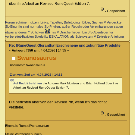
über ihre Arbeit an Revised RuneQuest-Edition 7.
Gespeichert
Forum schöner nutzen: Links, Tabellen, Bulletpoints, Bilder, Suchen // Verdeckte
SL-Eingriffe sind normales SL-Privileg, außer Regeln oder Vereinbarungen sagen
etwas anderes // So ticken
nys // Drachenfieber: Ein 3.5-Abenteuer für
vorbereitet-flexiblen Spielstil // ESKALATION als Spielsystem // Zeitreise-Anleitung
Re: [RuneQuest Glorantha] Erschienene und zukünftige Produkte
«
Antwort #356 am:
4.04.2026 | 14:35 »
Swanosaurus
Username: Swanosaurus
Zitat von: Zed am 4.04.2026 | 14:32
Auf Reddit berichten
die Autoren Mark Morrison und Brian Holland über ihre
Arbeit an Revised RuneQuest-Edition 7.
Die berichten aber von der Revised 7th, wenn ich das richtig
verstehe.
Gespeichert
Ehemals Rumpel/Achamanian
Meine Veröffentlichungen: