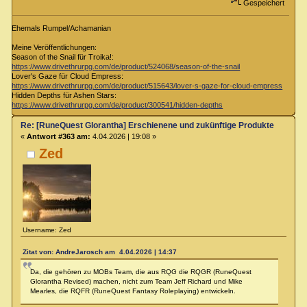
Gespeichert
Ehemals Rumpel/Achamanian
Meine Veröffentlichungen:
Season of the Snail für Troika!:
https://www.drivethrurpg.com/de/product/524068/season-of-the-snail
Lover's Gaze für Cloud Empress:
https://www.drivethrurpg.com/de/product/515643/lover-s-gaze-for-cloud-empress
Hidden Depths für Ashen Stars:
https://www.drivethrurpg.com/de/product/300541/hidden-depths
Re: [RuneQuest Glorantha] Erschienene und zukünftige Produkte
«
Antwort #363 am:
4.04.2026 | 19:08 »
Zed
Username: Zed
Zitat von: AndreJarosch am 4.04.2026 | 14:37
Da, die gehören zu MOBs Team, die aus RQG die RQGR (RuneQuest
Glorantha Revised) machen, nicht zum Team Jeff Richard und Mike
Mearles, die RQFR (RuneQuest Fantasy Roleplaying) entwickeln.