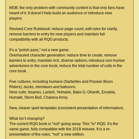
MOB: the only problem with community content is that only fans have
heard of it. It doesn’t help build an audience or introduce new
players.
Revised Core Rulebook: reduce page count, edit rules for clarity,
remove barriers to entry for new players and maintain full
compatibility with all RQG products.
It’s a “polish pass,” not a new game.
Overhauled character generation: reduce time to create; remove
barriers to entry; maintain rich, diverse options; introduce non-human
adventurers in the core book; reduce the total number of cults in the
core book.
Five cultures, including humans (Sartarites and Praxian Bison
Riders), ducks, minotaurs and baboons.
Nine cults: Issaries, Lanbril, Yelmalio, Babs G, Orlanth, Ernalda,
Humakt, Storm Bull, Chalana Arroy.
New, clearer spell templates (consistent presentation of information).
What isn’t changing?
The current RQG book is *not* going away. This *is* RQG. It’s the
same game, fully compatible with the 2018 release. It is a re-
presentation of the rules, *not* a new edition.