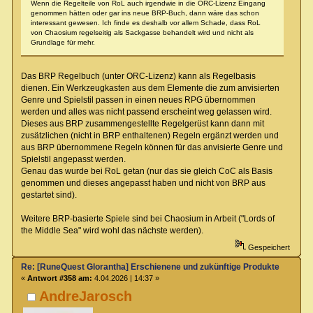
Wenn die Regelteile von RoL auch irgendwie in die ORC-Lizenz Eingang
genommen hätten oder gar ins neue BRP-Buch, dann wäre das schon
interessant gewesen. Ich finde es deshalb vor allem Schade, dass RoL
von Chaosium regelseitig als Sackgasse behandelt wird und nicht als
Grundlage für mehr.
Das BRP Regelbuch (unter ORC-Lizenz) kann als Regelbasis
dienen. Ein Werkzeugkasten aus dem Elemente die zum anvisierten
Genre und Spielstil passen in einen neues RPG übernommen
werden und alles was nicht passend erscheint weg gelassen wird.
Dieses aus BRP zusammengestellte Regelgerüst kann dann mit
zusätzlichen (nicht in BRP enthaltenen) Regeln ergänzt werden und
aus BRP übernommene Regeln können für das anvisierte Genre und
Spielstil angepasst werden.
Genau das wurde bei RoL getan (nur das sie gleich CoC als Basis
genommen und dieses angepasst haben und nicht von BRP aus
gestartet sind).
Weitere BRP-basierte Spiele sind bei Chaosium in Arbeit ("Lords of
the Middle Sea" wird wohl das nächste werden).
Gespeichert
Re: [RuneQuest Glorantha] Erschienene und zukünftige Produkte
«
Antwort #358 am:
4.04.2026 | 14:37 »
AndreJarosch