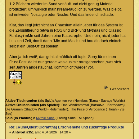
1-2 Büchern wieder im Sand verläuft und nicht genug Material
produziert, um wirklich mainstream-tauglich zu werden. Was bleibt,
ist entweder Nostalgie oder Nische. Und das finde ich schade.
Klar, das liegt jetzt nicht an Chaosium allein, aber für das System ist
die Zersplitterung (etwa in RQG und BRP und Mythras und Classic
Fantasy) mMn seit Jahren eine Katastrophe. Und nein, nicht jeder hat
Lust und Zeit, damit dann "Mix und Match und bau dir doch einfach
selbst ein Best-Of" zu spielen.
Aber ja, ich weiß, das geht allmählich off-topic. Sorry für meinen
Frust-Post, da ist nur gerade was aus mir rausgebrochen, was sich
seit Jahren angestaut hat. Kommt nicht wieder vor.
Gespeichert
Aktive Tischrunden (als SpL):
Agenten von Nomikos (Eana - Savage Worlds)
Aktive Onlinerunden (als Spieler):
Das Windkammtal (Barsaive - Earthdawn),
Die Grauen (Shadow World - Rolemaster), The Price of Arrogance (Théah - 7te
See)
Solo (in Planung):
Mythic Suns
(Fading Suns - M-Space)
Re: [RuneQuest Glorantha] Erschienene und zukünftige Produkte
«
Antwort #351 am:
4.04.2026 | 14:20 »