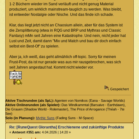
1-2 Büchern wieder im Sand verläuft und nicht genug Material
produziert, um wirklich mainstream-tauglich zu werden. Was bleibt,
ist entweder Nostalgie oder Nische. Und das finde ich schade.
Klar, das liegt jetzt nicht an Chaosium allein, aber für das System ist
die Zersplitterung (etwa in RQG und BRP und Mythras und Classic
Fantasy) mMn seit Jahren eine Katastrophe. Und nein, nicht jeder hat
Lust und Zeit, damit dann "Mix und Match und bau dir doch einfach
selbst ein Best-Of" zu spielen.
Aber ja, ich weiß, das geht allmählich off-topic. Sorry für meinen
Frust-Post, da ist nur gerade was aus mir rausgebrochen, was sich
seit Jahren angestaut hat. Kommt nicht wieder vor.
Gespeichert
Aktive Tischrunden (als SpL):
Agenten von Nomikos (Eana - Savage Worlds)
Aktive Onlinerunden (als Spieler):
Das Windkammtal (Barsaive - Earthdawn),
Die Grauen (Shadow World - Rolemaster), The Price of Arrogance (Théah - 7te
See)
Solo (in Planung):
Mythic Suns
(Fading Suns - M-Space)
Re: [RuneQuest Glorantha] Erschienene und zukünftige Produkte
«
Antwort #351 am:
4.04.2026 | 14:20 »