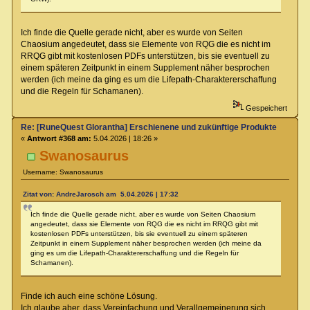
Ich finde die Quelle gerade nicht, aber es wurde von Seiten
Chaosium angedeutet, dass sie Elemente von RQG die es nicht im
RRQG gibt mit kostenlosen PDFs unterstützen, bis sie eventuell zu
einem späteren Zeitpunkt in einem Supplement näher besprochen
werden (ich meine da ging es um die Lifepath-Charaktererschaffung
und die Regeln für Schamanen).
Gespeichert
Re: [RuneQuest Glorantha] Erschienene und zukünftige Produkte
«
Antwort #368 am:
5.04.2026 | 18:26 »
Swanosaurus
Username: Swanosaurus
Zitat von: AndreJarosch am 5.04.2026 | 17:32
Ich finde die Quelle gerade nicht, aber es wurde von Seiten Chaosium
angedeutet, dass sie Elemente von RQG die es nicht im RRQG gibt mit
kostenlosen PDFs unterstützen, bis sie eventuell zu einem späteren
Zeitpunkt in einem Supplement näher besprochen werden (ich meine da
ging es um die Lifepath-Charaktererschaffung und die Regeln für
Schamanen).
Finde ich auch eine schöne Lösung.
Ich glaube aber, dass Vereinfachung und Verallgemeinerung sich