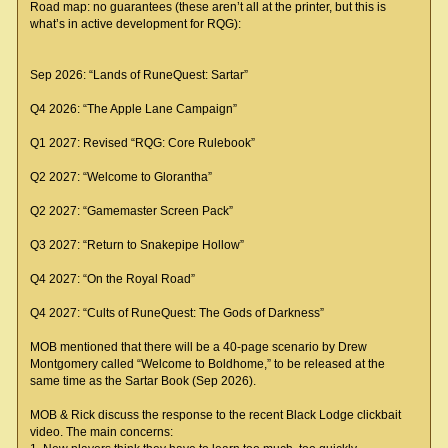
Road map: no guarantees (these aren’t all at the printer, but this is
what’s in active development for RQG):
Sep 2026: “Lands of RuneQuest: Sartar”
Q4 2026: “The Apple Lane Campaign”
Q1 2027: Revised “RQG: Core Rulebook”
Q2 2027: “Welcome to Glorantha”
Q2 2027: “Gamemaster Screen Pack”
Q3 2027: “Return to Snakepipe Hollow”
Q4 2027: “On the Royal Road”
Q4 2027: “Cults of RuneQuest: The Gods of Darkness”
MOB mentioned that there will be a 40-page scenario by Drew
Montgomery called “Welcome to Boldhome,” to be released at the
same time as the Sartar Book (Sep 2026).
MOB & Rick discuss the response to the recent Black Lodge clickbait
video. The main concerns: