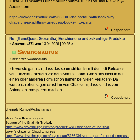
Kurze Zusammenfassung/Stellungnahme zu Chaosiums PDF-Only-
Abenteuern:
https://www.geeknative.com/230801/the-sartar-bottleneck-why-
chaosium-is-splitting-runequest-books-into-parts/
Gespeichert
Re: [RuneQuest Glorantha] Erschienene und zukünftige Produkte
«
Antwort #371 am:
13.04.2026 | 09:25 »
Swanosaurus
Username: Swanosaurus
Ich wusste gar nicht, dass das so umstritten ist mit den pdf-Releases
von Einzelabenteuern vor dem Sammelband. Gab's das nicht in der
einen oder anderen Form schon immer, bei vielen Verlagen? Da
würde ich eher sagen es ist fair von Chaosium, dass sie das von
Anfang an transparent machen.
Gespeichert
Ehemals Rumpel/Achamanian
Meine Veröffentlichungen:
Season of the Snail für Troika!:
https://www.drivethrurpg.com/de/product/524068/season-of-the-snail
Lover's Gaze für Cloud Empress:
https://www.drivethrurpg.com/de/product/515643/lover-s-gaze-for-cloud-empress
Hidden Depths für Ashen Stars: