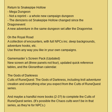
Return to Snakepipe Hollow
- Mega Dungeon
- Not a reprint – a whole new campaign dungeon
- The denizens od Snakepipe Hollow changed since the
Dragonevent
A new adventure in the same dungeon set after the Dragonrise.
On the Royal Road
A collection of encounters, with full NPCs inc. deep backgrounds,
adventure hooks, etc.
Use them any way you like in your own campaigns.
Gamemaster´s Screen Pack (Updated)
New screen art (three panels not four), updated quick reference
tables, and the Gloranthan calendar.
The Gods of Darkness
Cults of RuneQuest: The Gods of Darkness, including troll adventurer
creation and everything else you expect from the Cults of RuneQuest
series.
And maybe a handful more books (2-3?) to complete the Cults of
RuneQuest series. (It’s possible the Chaos cults won’t be in that
series, as they’re for NPCs.)