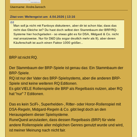
Username: AndreJarosch
Zitat von: Weltengeist am 4.04.2026 | 13:16
Man soll ja nicht mit Fanboys diskutieren, aber dir ist schon klar, dass das
nicht das Gleiche ist? Du hast doch selbst den Stammbaum der BRP/RQ-
Systeme hier hochgeladen - so etwas gibt es für DSA, Midgard & Co. nicht
mal ansatzweise. Nur für D&D (da sogar deutlich mehr als 9), aber deren
Käuferschaft ist auch einen Faktor 1000 größer...
BRP ist nicht RQ.
Der Stammbaum der BRP-Spiele ist genau das: Ein Stammbaum der
BRP-Spiele.
RQ ist nur der Vater des BRP-Spielsystems, aber die anderen BRP-
Spiele sind keine weiteren RQ Editionen.
Es gibt VIELE Rollenspiele die BRP als Regelbasis nutzen, aber RQ
hat "nur" 7 Editionen.
Das es kein SciFi-, Superhelden-, Ritter- oder Horor-Rollenspiel mit
DSA-Regeln, Midgard-Regeln & Co. gibt liegt doch an den
Herausgebern dieser Spielsysteme.
RuneQuest anzulasten, dass dessen Regelbasis (BRP) für viele
andere Rollenspiele aller möglichen Genres genutzt wurde und wird,
ist meiner Meinung nach nicht fair.