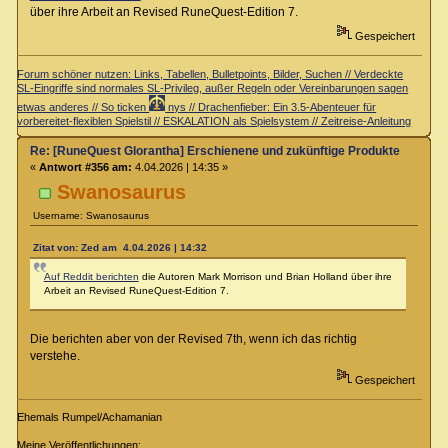
über ihre Arbeit an Revised RuneQuest-Edition 7.
Gespeichert
Forum schöner nutzen: Links, Tabellen, Bulletpoints, Bilder, Suchen // Verdeckte
SL-Eingriffe sind normales SL-Privileg, außer Regeln oder Vereinbarungen sagen
etwas anderes // So ticken
nys // Drachenfieber: Ein 3.5-Abenteuer für
vorbereitet-flexiblen Spielstil // ESKALATION als Spielsystem // Zeitreise-Anleitung
Re: [RuneQuest Glorantha] Erschienene und zukünftige Produkte
«
Antwort #356 am:
4.04.2026 | 14:35 »
Swanosaurus
Username: Swanosaurus
Zitat von: Zed am 4.04.2026 | 14:32
Auf Reddit berichten
die Autoren Mark Morrison und Brian Holland über ihre
Arbeit an Revised RuneQuest-Edition 7.
Die berichten aber von der Revised 7th, wenn ich das richtig
verstehe.
Gespeichert
Ehemals Rumpel/Achamanian
Meine Veröffentlichungen: