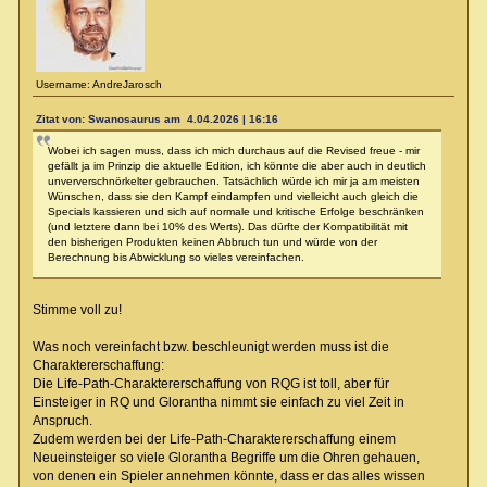
Username: AndreJarosch
Zitat von: Swanosaurus am 4.04.2026 | 16:16
Wobei ich sagen muss, dass ich mich durchaus auf die Revised freue - mir
gefällt ja im Prinzip die aktuelle Edition, ich könnte die aber auch in deutlich
unververschnörkelter gebrauchen. Tatsächlich würde ich mir ja am meisten
Wünschen, dass sie den Kampf eindampfen und vielleicht auch gleich die
Specials kassieren und sich auf normale und kritische Erfolge beschränken
(und letztere dann bei 10% des Werts). Das dürfte der Kompatibilität mit
den bisherigen Produkten keinen Abbruch tun und würde von der
Berechnung bis Abwicklung so vieles vereinfachen.
Stimme voll zu!
Was noch vereinfacht bzw. beschleunigt werden muss ist die
Charaktererschaffung:
Die Life-Path-Charaktererschaffung von RQG ist toll, aber für
Einsteiger in RQ und Glorantha nimmt sie einfach zu viel Zeit in
Anspruch.
Zudem werden bei der Life-Path-Charaktererschaffung einem
Neueinsteiger so viele Glorantha Begriffe um die Ohren gehauen,
von denen ein Spieler annehmen könnte, dass er das alles wissen