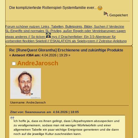
Die komplizierteste Rollenspiel-Systemfamilie ever...
Gespeichert
Forum schöner nutzen: Links, Tabellen, Bulletpoints, Bilder, Suchen // Verdeckte
SL-Eingriffe sind normales SL-Privileg, außer Regeln oder Vereinbarungen sagen
etwas anderes // So ticken
nys // Drachenfieber: Ein 3.5-Abenteuer für
vorbereitet-flexiblen Spielstil // ESKALATION als Spielsystem // Zeitreise-Anleitung
Re: [RuneQuest Glorantha] Erschienene und zukünftige Produkte
«
Antwort #364 am:
4.04.2026 | 19:29 »
AndreJarosch
Username: AndreJarosch
Zitat von: Swanosaurus am 4.04.2026 | 18:05
Ich hoffe ja, dass es ihnen gelingt, dass Lifepathsystem abzuspecken und
zu verallgemeinern, sodass man mit weniger Würfelwürfeln und einer
allgemeinen Tabelle ein paar wichtige Ereignisse generieren und die dann
noch auf die jeweilige Kultur zuschneiden kann.