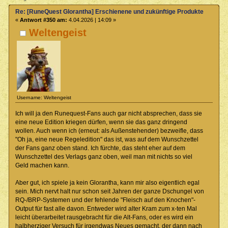
Re: [RuneQuest Glorantha] Erschienene und zukünftige Produkte
«
Antwort #350 am:
4.04.2026 | 14:09 »
Weltengeist
Username: Weltengeist
Ich will ja den Runequest-Fans auch gar nicht absprechen, dass sie
eine neue Edition kriegen dürfen, wenn sie das ganz dringend
wollen. Auch wenn ich (erneut: als Außenstehender) bezweifle, dass
"Oh ja, eine neue Regeledition" das ist, was auf dem Wunschzettel
der Fans ganz oben stand. Ich fürchte, das steht eher auf dem
Wunschzettel des Verlags ganz oben, weil man mit nichts so viel
Geld machen kann.
Aber gut, ich spiele ja kein Glorantha, kann mir also eigentlich egal
sein. Mich nervt halt nur schon seit Jahren der ganze Dschungel von
RQ-/BRP-Systemen und der fehlende "Fleisch auf den Knochen"-
Output für fast alle davon. Entweder wird alter Kram zum x-ten Mal
leicht überarbeitet rausgebracht für die Alt-Fans, oder es wird ein
halbherziger Versuch für irgendwas Neues gemacht, der dann nach