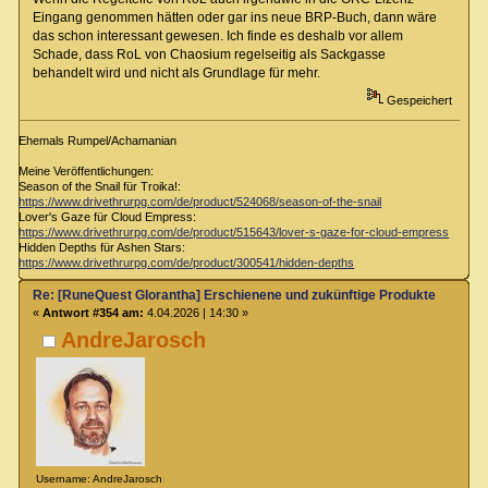
Eingang genommen hätten oder gar ins neue BRP-Buch, dann wäre
das schon interessant gewesen. Ich finde es deshalb vor allem
Schade, dass RoL von Chaosium regelseitig als Sackgasse
behandelt wird und nicht als Grundlage für mehr.
Gespeichert
Ehemals Rumpel/Achamanian
Meine Veröffentlichungen:
Season of the Snail für Troika!:
https://www.drivethrurpg.com/de/product/524068/season-of-the-snail
Lover's Gaze für Cloud Empress:
https://www.drivethrurpg.com/de/product/515643/lover-s-gaze-for-cloud-empress
Hidden Depths für Ashen Stars:
https://www.drivethrurpg.com/de/product/300541/hidden-depths
Re: [RuneQuest Glorantha] Erschienene und zukünftige Produkte
«
Antwort #354 am:
4.04.2026 | 14:30 »
AndreJarosch
Username: AndreJarosch