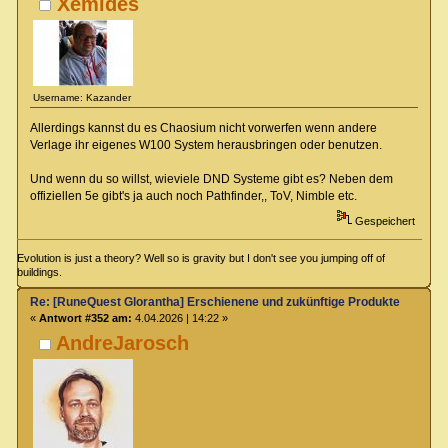
Xemides
Username: Kazander
Allerdings kannst du es Chaosium nicht vorwerfen wenn andere
Verlage ihr eigenes W100 System herausbringen oder benutzen.
Und wenn du so willst, wieviele DND Systeme gibt es? Neben dem
offiziellen 5e gibt's ja auch noch Pathfinder,, ToV, Nimble etc.
Gespeichert
Evolution is just a theory? Well so is gravity but I don't see you jumping off of
buildings.
Re: [RuneQuest Glorantha] Erschienene und zukünftige Produkte
«
Antwort #352 am:
4.04.2026 | 14:22 »
AndreJarosch