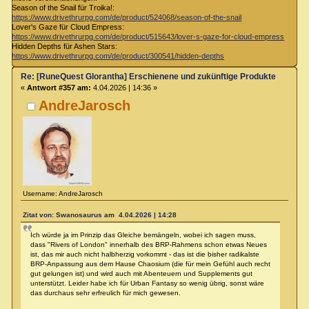
Season of the Snail für Troika!:
https://www.drivethrurpg.com/de/product/524068/season-of-the-snail
Lover's Gaze für Cloud Empress:
https://www.drivethrurpg.com/de/product/515643/lover-s-gaze-for-cloud-empress
Hidden Depths für Ashen Stars:
https://www.drivethrurpg.com/de/product/300541/hidden-depths
Re: [RuneQuest Glorantha] Erschienene und zukünftige Produkte
«
Antwort #357 am:
4.04.2026 | 14:36 »
AndreJarosch
Username: AndreJarosch
Zitat von: Swanosaurus am 4.04.2026 | 14:28
Ich würde ja im Prinzip das Gleiche bemängeln, wobei ich sagen muss,
dass "Rivers of London" innerhalb des BRP-Rahmens schon etwas Neues
ist, das mir auch nicht halbherzig vorkommt - das ist die bisher radikalste
BRP-Anpassung aus dem Hause Chaosium (die für mein Gefühl auch recht
gut gelungen ist) und wird auch mit Abenteuern und Supplements gut
unterstützt. Leider habe ich für Urban Fantasy so wenig übrig, sonst wäre
das durchaus sehr erfreulich für mich gewesen.