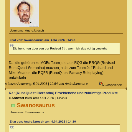
Username: AndreJarosch
Zitat von: Swanosaurus am 4.04.2026 | 14:35
Die berichten aber von der Revised 7th, wenn ich das richtig verstehe.
Da, die gehören zu MOBs Team, die aus RQG die RRQG (Revised
RuneQuest Glorantha) machen, nicht zum Team Jeff Richard und
Mike Mearles, die RQFR (RuneQuest Fantasy Roleplaying)
entwickeln.
«
Letzte Änderung: 5.04.2026 | 12:54 von AndreJarosch
»
Gespeichert
Re: [RuneQuest Glorantha] Erschienene und zukünftige Produkte
«
Antwort #359 am:
4.04.2026 | 14:38 »
Swanosaurus
Username: Swanosaurus
Zitat von: AndreJarosch am 4.04.2026 | 14:30