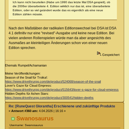
Ich kann nicht beurteilen (Habe um 1990 das letzte Mal DSA gespielt), ob
die 2006er überarbeitete 4. Edition wirklich nur das ist, eine überarbeitete
Edition, oder so viel geändert wurde das es eigentlich als eine neue
Edition zählen müsste.
Nach den Maßstäben der radikalen Editionswechsel bei DSA ist DSA
4.1 definitiv nur eine "revised"-Ausgabe und keine neue Edition. Bei
vielen anderen Rollenspielen würde man da aber angesichts des
Ausmaßes an kleinteiligen Änderungen schon von einer neuen
Edition sprechen.
Gespeichert
Ehemals Rumpel/Achamanian
Meine Veröffentlichungen:
Season of the Snail für Troika!:
https://www.drivethrurpg.com/de/product/524068/season-of-the-snail
Lover's Gaze für Cloud Empress:
https://www.drivethrurpg.com/de/product/515643/lover-s-gaze-for-cloud-empress
Hidden Depths für Ashen Stars:
https://www.drivethrurpg.com/de/product/300541/hidden-depths
Re: [RuneQuest Glorantha] Erschienene und zukünftige Produkte
«
Antwort #360 am:
4.04.2026 | 16:16 »
Swanosaurus
Username: Swanosaurus