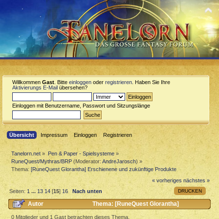
Willkommen
Gast
. Bitte
einloggen
oder
registrieren
. Haben Sie Ihre
Aktivierungs E-Mail
übersehen?
Einloggen mit Benutzername, Passwort und Sitzungslänge
Übersicht
Impressum
Einloggen
Registrieren
Tanelorn.net
»
Pen & Paper - Spielsysteme
»
RuneQuest/Mythras/BRP
(Moderator:
AndreJarosch
) »
Thema:
[RuneQuest Glorantha] Erschienene und zukünftige Produkte
« vorheriges
nächstes »
DRUCKEN
Seiten:
1
...
13
14
[
15
]
16
Nach unten
Autor
Thema: [RuneQuest Glorantha]
Erschienene und zukünftige Produkte (Gelesen 89891 mal)
0 Mitglieder und 1 Gast betrachten dieses Thema.