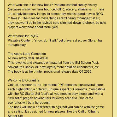
What won’t be in the new book? Phalanx combat; family history
(because many new fans bounced off it); sorcery; shamanism. There
are simply too many things for somebody who is brand new to RQG
to take in. The rules for these things aren’t being *changed* at all;
they just won’t be in the revised core slimmed-down rulebook, so new
players won’t hear about them (yet).
What’s next for RQG?
Playable Content: “show, don’t tell.” Let players discover Glorantha
through play.
The Apple Lane Campaign
All new art by Ossi Hiekkala!
This reworks and expands on material from the GM Screen Pack
Adventures Books. All-new layout, more detailed encounters, etc.
The book is at the printer, provisional release date Q4 2026.
Welcome to Glorantha
Collected scenarios inc. the recent PDF releases plus several more,
each highlighting a different, unique aspect of Glorantha. Compatible
with the RQ Starter Set (that’s all you need to play them), and with a
new set of pregen adventurers for every scenario. One of the
scenarios will be a heroquest!
The book will show off different things that you can do with the game
and setting. It’s designed for new players, like the Call of Cthulhu
Starter Set.