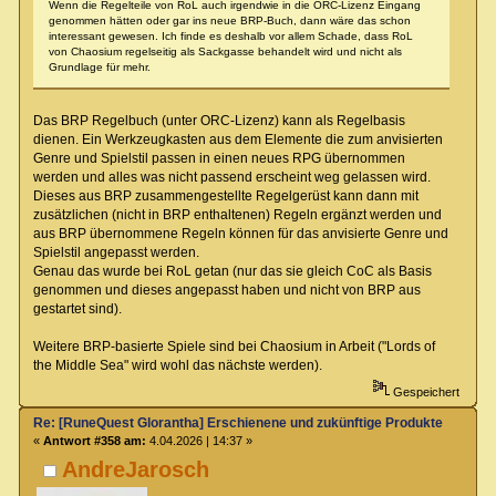
Wenn die Regelteile von RoL auch irgendwie in die ORC-Lizenz Eingang
genommen hätten oder gar ins neue BRP-Buch, dann wäre das schon
interessant gewesen. Ich finde es deshalb vor allem Schade, dass RoL
von Chaosium regelseitig als Sackgasse behandelt wird und nicht als
Grundlage für mehr.
Das BRP Regelbuch (unter ORC-Lizenz) kann als Regelbasis
dienen. Ein Werkzeugkasten aus dem Elemente die zum anvisierten
Genre und Spielstil passen in einen neues RPG übernommen
werden und alles was nicht passend erscheint weg gelassen wird.
Dieses aus BRP zusammengestellte Regelgerüst kann dann mit
zusätzlichen (nicht in BRP enthaltenen) Regeln ergänzt werden und
aus BRP übernommene Regeln können für das anvisierte Genre und
Spielstil angepasst werden.
Genau das wurde bei RoL getan (nur das sie gleich CoC als Basis
genommen und dieses angepasst haben und nicht von BRP aus
gestartet sind).
Weitere BRP-basierte Spiele sind bei Chaosium in Arbeit ("Lords of
the Middle Sea" wird wohl das nächste werden).
Gespeichert
Re: [RuneQuest Glorantha] Erschienene und zukünftige Produkte
«
Antwort #358 am:
4.04.2026 | 14:37 »
AndreJarosch