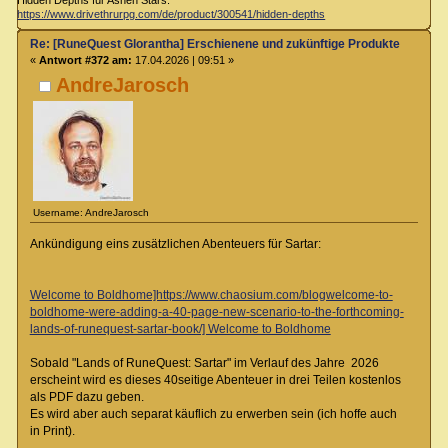
https://www.drivethrurpg.com/de/product/300541/hidden-depths
Re: [RuneQuest Glorantha] Erschienene und zukünftige Produkte
«
Antwort #372 am:
17.04.2026 | 09:51 »
AndreJarosch
Username: AndreJarosch
Ankündigung eins zusätzlichen Abenteuers für Sartar:
Welcome to Boldhome]https://www.chaosium.com/blogwelcome-to-
boldhome-were-adding-a-40-page-new-scenario-to-the-forthcoming-
lands-of-runequest-sartar-book/] Welcome to Boldhome
Sobald "Lands of RuneQuest: Sartar" im Verlauf des Jahre 2026
erscheint wird es dieses 40seitige Abenteuer in drei Teilen kostenlos
als PDF dazu geben.
Es wird aber auch separat käuflich zu erwerben sein (ich hoffe auch
in Print).