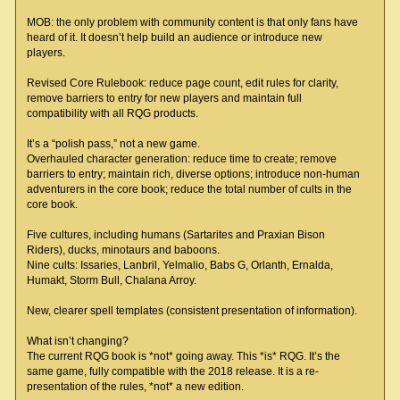
MOB: the only problem with community content is that only fans have
heard of it. It doesn’t help build an audience or introduce new
players.
Revised Core Rulebook: reduce page count, edit rules for clarity,
remove barriers to entry for new players and maintain full
compatibility with all RQG products.
It’s a “polish pass,” not a new game.
Overhauled character generation: reduce time to create; remove
barriers to entry; maintain rich, diverse options; introduce non-human
adventurers in the core book; reduce the total number of cults in the
core book.
Five cultures, including humans (Sartarites and Praxian Bison
Riders), ducks, minotaurs and baboons.
Nine cults: Issaries, Lanbril, Yelmalio, Babs G, Orlanth, Ernalda,
Humakt, Storm Bull, Chalana Arroy.
New, clearer spell templates (consistent presentation of information).
What isn’t changing?
The current RQG book is *not* going away. This *is* RQG. It’s the
same game, fully compatible with the 2018 release. It is a re-
presentation of the rules, *not* a new edition.