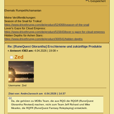
Gespeichert
Ehemals Rumpel/Achamanian
Meine Veröffentlichungen:
Season of the Snail für Troika!:
https://www.drivethrurpg.com/de/product/524068/season-of-the-snail
Lover's Gaze für Cloud Empress:
https://www.drivethrurpg.com/de/product/515643/lover-s-gaze-for-cloud-empress
Hidden Depths für Ashen Stars:
https://www.drivethrurpg.com/de/product/300541/hidden-depths
Re: [RuneQuest Glorantha] Erschienene und zukünftige Produkte
«
Antwort #363 am:
4.04.2026 | 19:08 »
Zed
Username: Zed
Zitat von: AndreJarosch am 4.04.2026 | 14:37
Da, die gehören zu MOBs Team, die aus RQG die RQGR (RuneQuest
Glorantha Revised) machen, nicht zum Team Jeff Richard und Mike
Mearles, die RQFR (RuneQuest Fantasy Roleplaying) entwickeln.