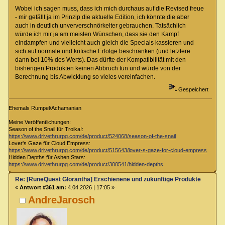
Wobei ich sagen muss, dass ich mich durchaus auf die Revised freue
- mir gefällt ja im Prinzip die aktuelle Edition, ich könnte die aber
auch in deutlich unververschnörkelter gebrauchen. Tatsächlich
würde ich mir ja am meisten Wünschen, dass sie den Kampf
eindampfen und vielleicht auch gleich die Specials kassieren und
sich auf normale und kritische Erfolge beschränken (und letztere
dann bei 10% des Werts). Das dürfte der Kompatibilität mit den
bisherigen Produkten keinen Abbruch tun und würde von der
Berechnung bis Abwicklung so vieles vereinfachen.
Gespeichert
Ehemals Rumpel/Achamanian
Meine Veröffentlichungen:
Season of the Snail für Troika!:
https://www.drivethrurpg.com/de/product/524068/season-of-the-snail
Lover's Gaze für Cloud Empress:
https://www.drivethrurpg.com/de/product/515643/lover-s-gaze-for-cloud-empress
Hidden Depths für Ashen Stars:
https://www.drivethrurpg.com/de/product/300541/hidden-depths
Re: [RuneQuest Glorantha] Erschienene und zukünftige Produkte
«
Antwort #361 am:
4.04.2026 | 17:05 »
AndreJarosch