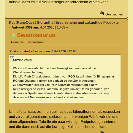
müsste, dass es auf Neueinsteiger abschreckend wirken kann.
Gespeichert
Re: [RuneQuest Glorantha] Erschienene und zukünftige Produkte
«
Antwort #362 am:
4.04.2026 | 18:05 »
Swanosaurus
Username: Swanosaurus
Zitat von: AndreJarosch am 4.04.2026 | 17:05
Stimme voll zu!
Was noch vereinfacht bzw. beschleunigt werden muss ist die
Charaktererschaffung:
Die Life-Path-Charaktererschaffung von RQG ist toll, aber für Einsteiger in
RQ und Glorantha nimmt sie einfach zu viel Zeit in Anspruch.
Zudem werden bei der Life-Path-Charaktererschaffung einem
Neueinsteiger so viele Glorantha Begriffe um die Ohren gehauen, von
denen ein Spieler annehmen könnte, dass er das alles wissen müsste,
dass es auf Neueinsteiger abschreckend wirken kann.
Ich hoffe ja, dass es ihnen gelingt, dass Lifepathsystem abzuspecken
und zu verallgemeinern, sodass man mit weniger Würfelwürfeln und
einer allgemeinen Tabelle ein paar wichtige Ereignisse generieren
und die dann noch auf die jeweilige Kultur zuschneiden kann.