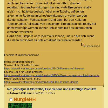
auch machen lassen, ohne Kolorit einzubüßen. Von den
regeltechnischen Auswirkungen her sind viele Ereignisse relativ
gleich - ich hätte da deshalb lieber eine Tabelle, auf denen
allgemeine Regeltechnische Auswirkungen erwürfelt werden
(Leidenschaften, Fertigkeitsboni) und dann bei den Kulturen
Tabellenartige Auflistung von passenden Ereignissen, die relativ frei
damit verknüpft werden können. Ich könnte mir das unterm Strich
einfacher vorstellen.
Ganz ohne Lifepath wäre jedenfalls schade, und ich bin froh, wenn
die dann zumindest für pdfs erhalten/überarbeitet werden.
Gespeichert
Ehemals Rumpel/Achamanian
Meine Veröffentlichungen:
Season of the Snail für Troika!:
https://www.drivethrurpg.com/de/product/524068/season-of-the-snail
Lover's Gaze für Cloud Empress:
https://www.drivethrurpg.com/de/product/515643/lover-s-gaze-for-cloud-empress
Hidden Depths für Ashen Stars:
https://www.drivethrurpg.com/de/product/300541/hidden-depths
Re: [RuneQuest Glorantha] Erschienene und zukünftige Produkte
«
Antwort #369 am:
6.04.2026 | 12:55 »
NurgleHH