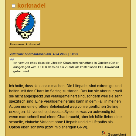
korknadel
Username: korknadel
Zitat von: AndreJarosch am 4.04.2026 | 19:29
Ich vernute eher, dass die Lifepath-Charaktererschaffung in Quellenbücher
ausgelagert wird, ODER dass es ein Zusatz als kostenlosen PDF-Download
geben wird.
Ich hoffe, dass sie das so machen. Die Lifepaths sind extrem gut und
helfen, mit den Chars im Setting zu starten. Das tun sie aber nur, weil
sie nicht abgespeckt und verallgemeinert sind, sondern weil sie sehr
spezifisch sind. Eine Verallgemeinerung kann in dem Fall in meinen
Augen nur eine größere Beliebigkeit weg vom eigentlichen Setting
erzeugen. Ich verstehe, dass das System etwas zu aufwendig ist,
wenn man schnell mal einen Char braucht, aber ich hätte lieber eine
schnelle, einfache Variante ohne Lifepath und die Lifepaths als
Option eben sonstwo (bzw im bisherigen GRW).
Gespeichert