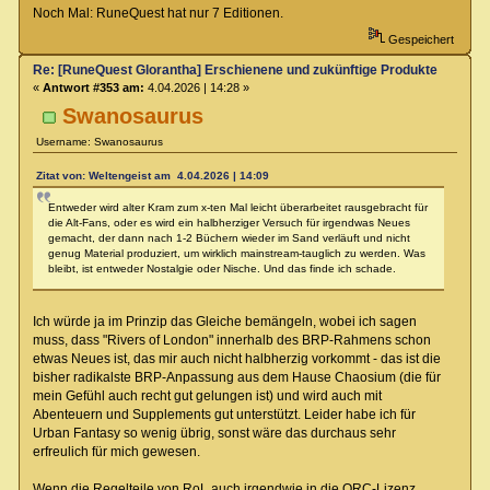
Noch Mal: RuneQuest hat nur 7 Editionen.
Gespeichert
Re: [RuneQuest Glorantha] Erschienene und zukünftige Produkte
«
Antwort #353 am:
4.04.2026 | 14:28 »
Swanosaurus
Username: Swanosaurus
Zitat von: Weltengeist am 4.04.2026 | 14:09
Entweder wird alter Kram zum x-ten Mal leicht überarbeitet rausgebracht für
die Alt-Fans, oder es wird ein halbherziger Versuch für irgendwas Neues
gemacht, der dann nach 1-2 Büchern wieder im Sand verläuft und nicht
genug Material produziert, um wirklich mainstream-tauglich zu werden. Was
bleibt, ist entweder Nostalgie oder Nische. Und das finde ich schade.
Ich würde ja im Prinzip das Gleiche bemängeln, wobei ich sagen
muss, dass "Rivers of London" innerhalb des BRP-Rahmens schon
etwas Neues ist, das mir auch nicht halbherzig vorkommt - das ist die
bisher radikalste BRP-Anpassung aus dem Hause Chaosium (die für
mein Gefühl auch recht gut gelungen ist) und wird auch mit
Abenteuern und Supplements gut unterstützt. Leider habe ich für
Urban Fantasy so wenig übrig, sonst wäre das durchaus sehr
erfreulich für mich gewesen.
Wenn die Regelteile von RoL auch irgendwie in die ORC-Lizenz