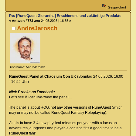
Gespeichert
Re: [RuneQuest Glorantha] Erschienene und zukünftige Produkte
«
Antwort #373 am:
24.05.2026 | 16:55 »
AndreJarosch
Username: AndreJarosch
RuneQuest Panel at Chaosium Con UK
(Sonntag 24.05.2026, 16:00
- 16:55 Uhr)
Nick Brooke on Facebook:
Let’s see if I can live-tweet the panel…
The panel is about RQG, not any other versions of RuneQuest (which
may or may not be called RuneQuest Fantasy Roleplaying).
Aim is to have 3-4 new physical releases per year, with a focus on
adventures, dungeons and playable content. “It’s a good time to be a
RuneQuest fan!”