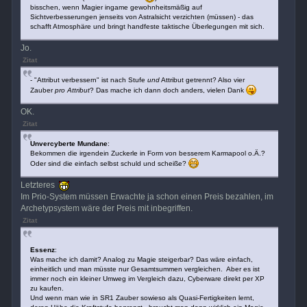
bisschen, wenn Magier ingame gewohnheitsmäßig auf
Sichtverbesserungen jenseits von Astralsicht verzichten (müssen) - das
schafft Atmosphäre und bringt handfeste taktische Überlegungen mit sich.
Jo.
Zitat
- "Attribut verbessern" ist nach Stufe
und
Attribut getrennt? Also vier
Zauber
pro Attribut
? Das mache ich dann doch anders, vielen Dank
OK.
Zitat
Unvercyberte Mundane
:
Bekommen die irgendein Zuckerle in Form von besserem Karmapool o.Ä.?
Oder sind die einfach selbst schuld und scheiße?
Letzteres
Im Prio-System müssen Erwachte ja schon einen Preis bezahlen, im
Archetypsystem wäre der Preis mit inbegriffen.
Zitat
Essenz
:
Was mache ich damit? Analog zu Magie steigerbar? Das wäre einfach,
einheitlich und man müsste nur Gesamtsummen vergleichen. Aber es ist
immer noch ein kleiner Umweg im Vergleich dazu, Cyberware direkt per XP
zu kaufen.
Und wenn man wie in SR1 Zauber sowieso als Quasi-Fertigkeiten lernt,