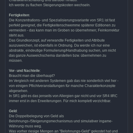
Charaktererschaffung und darüber hinaus.
Ich werde zu flachen Steigerungskosten wechseln.
Fertigkeiten
:
Die Konzentrations- und Spezialisierungsvariante von SR1 ist fast
perfekt geeignet, die Fertigkeitenschwemme späterer Editionen zu
vermeiden - das kann man im Groben so übernehmen; Feinkorrektur
steht aus.
Das Grundkonzept, auf verwandte Fertigkeiten und Attribute
auszuweichen, ist ebenfalls in Ordnung. Da werde ich nur eine
abstrakte, eindeutige Formulierung/Handhabung suchen, um nicht
das ganze Ausweichschema darstellen bzw. übernehmen zu
müssen.
Vor- und Nachteile
:
Braucht man die überhaupt?
Im Vergleich mit anderen Systemen gab das nie sonderlich viel her -
von einigen Pflichtveranstaltungen für manche Charakterkonzepte
abgesehen.
In SR1 gibt es das jenseits von Allergien gar nicht und vor SR4 IIRC
immer erst in den Erweiterungen. Für mich komplett verzichtbar.
Geld
:
Die Doppelbelegung von Geld als
Belohnungs-/Steigerungsmechanismus und simulativer ingame-
Währung muss weg.
Was vorher riesige Mengen an "Belohnungs-Geld" gekostet hat und