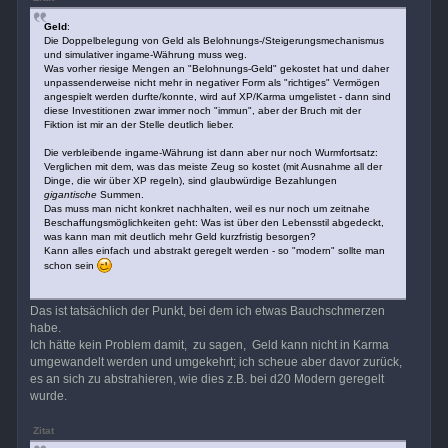
Geld
:
Die Doppelbelegung von Geld als Belohnungs-/Steigerungsmechanismus
und simulativer ingame-Währung muss weg.
Was vorher riesige Mengen an "Belohnungs-Geld" gekostet hat und daher
unpassenderweise nicht mehr in negativer Form als "richtiges" Vermögen
angespielt werden durfte/konnte, wird auf XP/Karma umgelistet - dann sind
diese Investitionen zwar immer noch "immun", aber der Bruch mit der
Fiktion ist mir an der Stelle deutlich lieber.
Die verbleibende ingame-Währung ist dann aber nur noch Wurmfortsatz:
Verglichen mit dem, was das meiste Zeug so kostet (mit Ausnahme all der
Dinge, die wir über XP regeln), sind glaubwürdige Bezahlungen
gigantische
Summen.
Das muss man nicht konkret nachhalten, weil es nur noch um zeitnahe
Beschaffungsmöglichkeiten geht: Was ist über den Lebensstil abgedeckt,
was kann man mit deutlich mehr Geld kurzfristig besorgen?
Kann alles einfach und abstrakt geregelt werden - so "modern" sollte man
schon sein
Das ist tatsächlich der Punkt, bei dem ich etwas Bauchschmerzen
habe.
Ich hätte kein Problem damit, zu sagen, Geld kann nicht in Karma
umgewandelt werden und umgekehrt; ich scheue aber davor zurück,
es an sich zu abstrahieren, wie dies z.B. bei d20 Modern geregelt
wurde.
Zitat