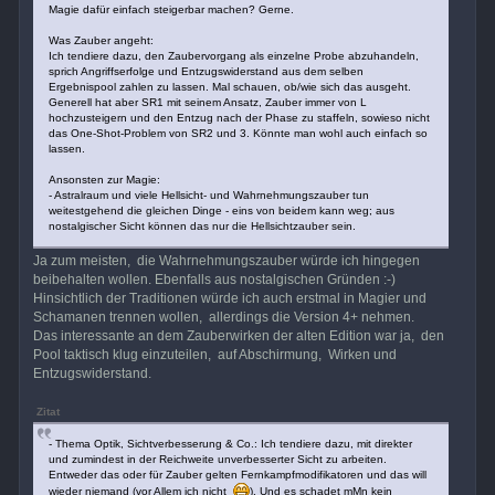
Magie dafür einfach steigerbar machen? Gerne.
Was Zauber angeht:
Ich tendiere dazu, den Zaubervorgang als einzelne Probe abzuhandeln,
sprich Angriffserfolge und Entzugswiderstand aus dem selben
Ergebnispool zahlen zu lassen. Mal schauen, ob/wie sich das ausgeht.
Generell hat aber SR1 mit seinem Ansatz, Zauber immer von L
hochzusteigern und den Entzug nach der Phase zu staffeln, sowieso nicht
das One-Shot-Problem von SR2 und 3. Könnte man wohl auch einfach so
lassen.
Ansonsten zur Magie:
- Astralraum und viele Hellsicht- und Wahrnehmungszauber tun
weitestgehend die gleichen Dinge - eins von beidem kann weg; aus
nostalgischer Sicht können das nur die Hellsichtzauber sein.
Ja zum meisten, die Wahrnehmungszauber würde ich hingegen
beibehalten wollen. Ebenfalls aus nostalgischen Gründen :-)
Hinsichtlich der Traditionen würde ich auch erstmal in Magier und
Schamanen trennen wollen, allerdings die Version 4+ nehmen.
Das interessante an dem Zauberwirken der alten Edition war ja, den
Pool taktisch klug einzuteilen, auf Abschirmung, Wirken und
Entzugswiderstand.
Zitat
- Thema Optik, Sichtverbesserung & Co.: Ich tendiere dazu, mit direkter
und zumindest in der Reichweite unverbesserter Sicht zu arbeiten.
Entweder das oder für Zauber gelten Fernkampfmodifikatoren und das will
wieder niemand (vor Allem ich nicht
). Und es schadet mMn kein