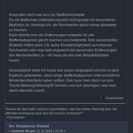
Ansonsten noch mal kurz zur Waffenreichweite:
Da mir Battlemap-Unterstützung jetzt nicht gerade ein besonderes
Bedürfnis ist, überlege ich, die Reichweiten gleich etwas abstrakter
zu machen.
Dann könnte man die Entfernungen entweder für alle
Waffenkategorien gleich machen und bestimmte Teile ausschließen
(Pistolen hätten dann z.B. keine Einsatzmöglichkeit auf extremer
Reichweite) oder man teilt umgekehrt die passenden Entfernungen
den Mindestwürfen zu - ich muss da mal zwei Beispieltabellen
bauen.
Grundsätzlich habe ich heute mal etwas rumgespielt und bin zu dem
Ergebnis gekommen, dass einige Waffenkategorien unterschiedliche
Mindestwurfverläufe haben sollten. Das muss man dann nur vom
Thema Bildvergrößerung/ZF trennen und sich überlegen, was man
damit alternativ macht.
Gespeichert
"Kannst du dann bitte mal kurz beschreiben, wie man deiner Meinung bzw. der
offiziellen Auslegung nach laut GE korrekt verdurstet?"
- Pyromancer
Re: Shadowrun: Reboot
«
Antwort #8 am:
21.11.2018 | 15:25 »