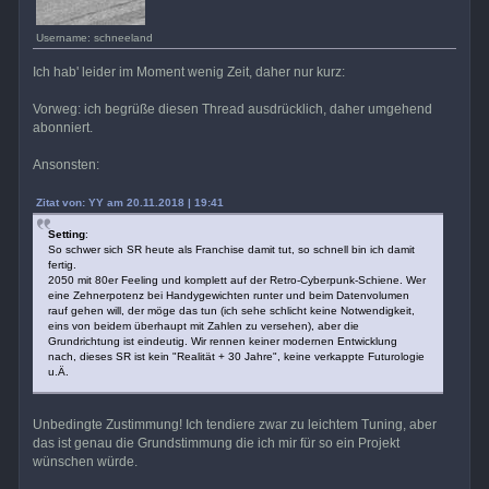
Username: schneeland
Ich hab' leider im Moment wenig Zeit, daher nur kurz:
Vorweg: ich begrüße diesen Thread ausdrücklich, daher umgehend
abonniert.
Ansonsten:
Zitat von: YY am 20.11.2018 | 19:41
Setting
:
So schwer sich SR heute als Franchise damit tut, so schnell bin ich damit
fertig.
2050 mit 80er Feeling und komplett auf der Retro-Cyberpunk-Schiene. Wer
eine Zehnerpotenz bei Handygewichten runter und beim Datenvolumen
rauf gehen will, der möge das tun (ich sehe schlicht keine Notwendigkeit,
eins von beidem überhaupt mit Zahlen zu versehen), aber die
Grundrichtung ist eindeutig. Wir rennen keiner modernen Entwicklung
nach, dieses SR ist kein "Realität + 30 Jahre", keine verkappte Futurologie
u.Ä.
Unbedingte Zustimmung! Ich tendiere zwar zu leichtem Tuning, aber
das ist genau die Grundstimmung die ich mir für so ein Projekt
wünschen würde.