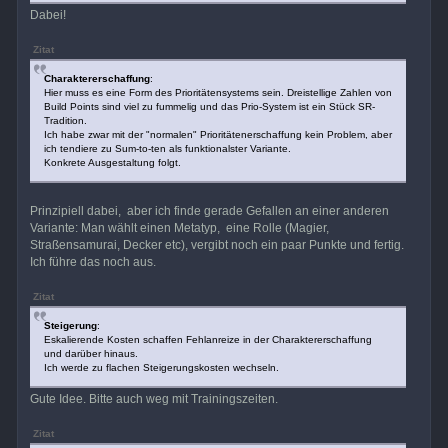
Dabei!
Zitat
Charaktererschaffung
:
Hier muss es eine Form des Prioritätensystems sein. Dreistellige Zahlen von
Build Points sind viel zu fummelig und das Prio-System ist ein Stück SR-
Tradition.
Ich habe zwar mit der "normalen" Prioritätenerschaffung kein Problem, aber
ich tendiere zu Sum-to-ten als funktionalster Variante.
Konkrete Ausgestaltung folgt.
Prinzipiell dabei, aber ich finde gerade Gefallen an einer anderen
Variante: Man wählt einen Metatyp, eine Rolle (Magier,
Straßensamurai, Decker etc), vergibt noch ein paar Punkte und fertig.
Ich führe das noch aus.
Zitat
Steigerung
:
Eskalierende Kosten schaffen Fehlanreize in der Charaktererschaffung
und darüber hinaus.
Ich werde zu flachen Steigerungskosten wechseln.
Gute Idee. Bitte auch weg mit Trainingszeiten.
Zitat