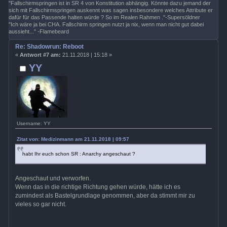
"Fallschirmspringen ist in SR 4 von Konstitution abhängig. Könnte dazu jemand der
sich mit Fallschirmspringen auskennt was sagen insbesondere welches Attribute er
dafür für das Passende halten würde ? So im Realen Rahmen ."-Supersöldner
"Ich wäre ja bei CHA. Fallschirm springen nutzt ja nix, wenn man nicht gut dabei
aussieht..." -Flamebeard
Re: Shadowrun: Reboot
«
Antwort #7 am:
21.11.2018 | 15:18 »
YY
Username: YY
Zitat von: Medizinmann am 21.11.2018 | 09:57
habt Ihr euch schon SR : Anarchy angeschaut ?
Angeschaut und verworfen.
Wenn das in die richtige Richtung gehen würde, hätte ich es
zumindest als Bastelgrundlage genommen, aber da stimmt mir zu
vieles so gar nicht.