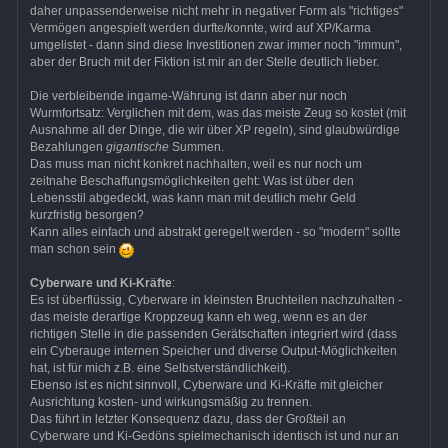
daher unpassenderweise nicht mehr in negativer Form als "richtiges"
Vermögen angespielt werden durfte/konnte, wird auf XP/Karma
umgelistet - dann sind diese Investitionen zwar immer noch "immun",
aber der Bruch mit der Fiktion ist mir an der Stelle deutlich lieber.
Die verbleibende ingame-Währung ist dann aber nur noch
Wurmfortsatz: Verglichen mit dem, was das meiste Zeug so kostet (mit
Ausnahme all der Dinge, die wir über XP regeln), sind glaubwürdige
Bezahlungen
gigantische
Summen.
Das muss man nicht konkret nachhalten, weil es nur noch um
zeitnahe Beschaffungsmöglichkeiten geht: Was ist über den
Lebensstil abgedeckt, was kann man mit deutlich mehr Geld
kurzfristig besorgen?
Kann alles einfach und abstrakt geregelt werden - so "modern" sollte
man schon sein
Cyberware und Ki-Kräfte
:
Es ist überflüssig, Cyberware in kleinsten Bruchteilen nachzuhalten -
das meiste derartige Kroppzeug kann eh weg, wenn es an der
richtigen Stelle in die passenden Gerätschaften integriert wird (dass
ein Cyberauge internen Speicher und diverse Output-Möglichkeiten
hat, ist für mich z.B. eine Selbstverständlichkeit).
Ebenso ist es nicht sinnvoll, Cyberware und Ki-Kräfte mit gleicher
Ausrichtung kosten- und wirkungsmäßig zu trennen.
Das führt in letzter Konsequenz dazu, dass der Großteil an
Cyberware und Ki-Gedöns spielmechanisch identisch ist und nur an