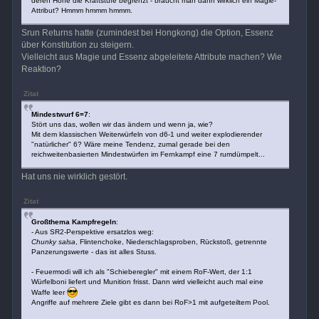
deren Höhe die Kraftstufe begrenzt - braucht man dann wirklich ein Magie-
Attribut? Hmmm hmmm hmmm.
Srun Returns hatte (zumindest bei Hongkong) die Option, Essenz
über Konstitution zu steigern.
Vielleicht aus Magie und Essenz abgeleitete Attribute machen? Wie
Reaktion?
Zitat
Mindestwurf 6=7
:
Stört uns das, wollen wir das ändern und wenn ja, wie?
Mit dem klassischen Weiterwürfeln von d6-1 und weiter explodierender
"natürlicher" 6? Wäre meine Tendenz, zumal gerade bei den
reichweitenbasierten Mindestwürfen im Fernkampf eine 7 rumdümpelt...
Hat uns nie wirklich gestört.
Zitat
Großthema Kampfregeln
:
- Aus SR2-Perspektive ersatzlos weg:
Chunky salsa
, Flintenchoke, Niederschlagsproben, Rückstoß, getrennte
Panzerungswerte - das ist alles Stuss.
- Feuermodi will ich als "Schieberegler" mit einem RoF-Wert, der 1:1
Würfelboni liefert und Munition frisst. Dann wird vielleicht auch mal eine
Waffe leer
Angriffe auf mehrere Ziele gibt es dann bei RoF>1 mit aufgeteiltem Pool.