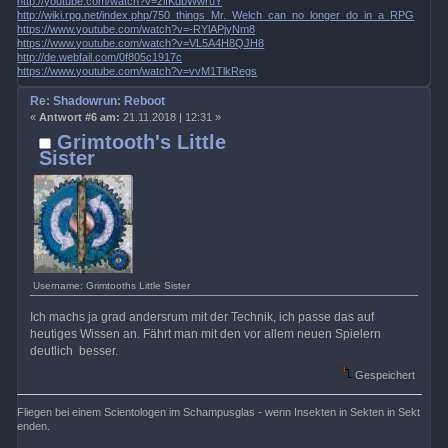
http://youtube.com/watch?v=zlfKdbWwruY
http://wiki.rpg.net/index.php/750_things_Mr._Welch_can_no_longer_do_in_a_RPG
https://www.youtube.com/watch?v=-RYlAPjyNm8
https://www.youtube.com/watch?v=VL5A4H8QJH8
http://de.webfail.com/0f805c1917c
https://www.youtube.com/watch?v=vvM1TlkRegs
Re: Shadowrun: Reboot
«
Antwort #6 am:
21.11.2018 | 12:31 »
Grimtooth's Little
Sister
Username: Grimtooths Little Sister
Ich machs ja grad andersrum mit der Technik, ich passe das auf
heutiges Wissen an. Fährt man mit den vor allem neuen Spielern
deutlich besser.
Gespeichert
Fliegen bei einem Scientologen im Schampusglas - wenn Insekten in Sekten in Sekt
enden.