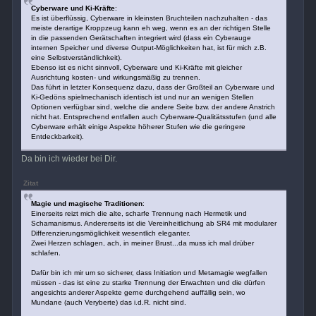
Cyberware und Ki-Kräfte
:
Es ist überflüssig, Cyberware in kleinsten Bruchteilen nachzuhalten - das
meiste derartige Kroppzeug kann eh weg, wenn es an der richtigen Stelle
in die passenden Gerätschaften integriert wird (dass ein Cyberauge
internen Speicher und diverse Output-Möglichkeiten hat, ist für mich z.B.
eine Selbstverständlichkeit).
Ebenso ist es nicht sinnvoll, Cyberware und Ki-Kräfte mit gleicher
Ausrichtung kosten- und wirkungsmäßig zu trennen.
Das führt in letzter Konsequenz dazu, dass der Großteil an Cyberware und
Ki-Gedöns spielmechanisch identisch ist und nur an wenigen Stellen
Optionen verfügbar sind, welche die andere Seite bzw. der andere Anstrich
nicht hat. Entsprechend entfallen auch Cyberware-Qualitätsstufen (und alle
Cyberware erhält einige Aspekte höherer Stufen wie die geringere
Entdeckbarkeit).
Da bin ich wieder bei Dir.
Zitat
Magie und magische Traditionen
:
Einerseits reizt mich die alte, scharfe Trennung nach Hermetik und
Schamanismus. Andererseits ist die Vereinheitlichung ab SR4 mit modularer
Differenzierungsmöglichkeit wesentlich eleganter.
Zwei Herzen schlagen, ach, in meiner Brust...da muss ich mal drüber
schlafen.
Dafür bin ich mir um so sicherer, dass Initiation und Metamagie wegfallen
müssen - das ist eine zu starke Trennung der Erwachten und die dürfen
angesichts anderer Aspekte gerne durchgehend auffällig sein, wo
Mundane (auch Veryberte) das i.d.R. nicht sind.