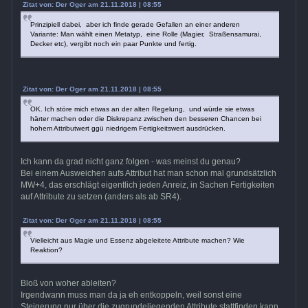
Zitat von: Der Oger am 21.11.2018 | 08:55
Prinzipiell dabei, aber ich finde gerade Gefallen an einer anderen
Variante: Man wählt einen Metatyp, eine Rolle (Magier, Straßensamurai,
Decker etc), vergibt noch ein paar Punkte und fertig.
Zitat von: Der Oger am 21.11.2018 | 08:55
OK. Ich störe mich etwas an der alten Regelung, und würde sie etwas
härter machen oder die Diskrepanz zwischen den besseren Chancen bei
hohem Attributwert ggü niedrigem Fertigkeitswert ausdrücken.
Ich kann da grad nicht ganz folgen - was meinst du genau?
Bei einem Ausweichen aufs Attribut hat man schon mal grundsätzlich
MW+4, das erschlägt eigentlich jeden Anreiz, in Sachen Fertigkeiten
auf Attribute zu setzen (anders als ab SR4).
Zitat von: Der Oger am 21.11.2018 | 08:55
Vielleicht aus Magie und Essenz abgeleitete Attribute machen? Wie
Reaktion?
Bloß von woher ableiten?
Irgendwann muss man da ja eh entkoppeln, weil sonst eine
Steigerung nur über die zugrundeliegenden Attribute stattfinden kann