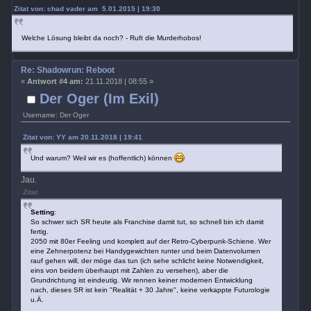
Zitat von: chad vader am 5.01.2015 | 19:30
Welche Lösung bleibt da noch? - Ruft die Murderhobos!
Re: Shadowrun: Reboot
«
Antwort #4 am:
21.11.2018 | 08:55 »
Der Oger (Im Exil)
Username: Der Oger
Zitat von: YY am 20.11.2018 | 19:41
Und warum? Weil wir es (hoffentlich) können
Jau.
Zitat
Setting
:
So schwer sich SR heute als Franchise damit tut, so schnell bin ich damit
fertig.
2050 mit 80er Feeling und komplett auf der Retro-Cyberpunk-Schiene. Wer
eine Zehnerpotenz bei Handygewichten runter und beim Datenvolumen
rauf gehen will, der möge das tun (ich sehe schlicht keine Notwendigkeit,
eins von beidem überhaupt mit Zahlen zu versehen), aber die
Grundrichtung ist eindeutig. Wir rennen keiner modernen Entwicklung
nach, dieses SR ist kein "Realität + 30 Jahre", keine verkappte Futurologie
u.Ä.