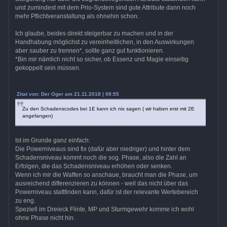
und zumindest mit dem Prio-System sind gute Attribute dann noch
mehr Pflichtveranstaltung als ohnehin schon.
Ich glaube, beides direkt steigerbar zu machen und in der
Handhabung möglichst zu vereinheitlichen, in den Auswirkungen
aber sauber zu trennen*, sollte ganz gut funktionieren.
*Bin mir nämlich nicht so sicher, ob Essenz und Magie einseitig
gekoppelt sein müssen.
Zitat von: Der Oger am 21.11.2018 | 08:55
Zu den Schadenscodes bei 1E kann ich nix sagen ( wir haben erst mit 2E
angefangen)
Ist im Grunde ganz einfach:
Die Powerniveaus sind fix (dafür aber niedriger) und hinter dem
Schadensniveau kommt noch die sog. Phase, also die Zahl an
Erfolgen, die das Schadensniveau erhöhen oder senken.
Wenn ich mir die Waffen so anschaue, braucht man die Phase, um
ausreichend differenzieren zu können - weil das nicht über das
Powerniveau stattfinden kann, dafür ist der relevante Wertebereich
zu eng.
Speziell im Dreieck Flinte, MP und Sturmgewehr komme ich wohl
ohne Phase nicht hin.