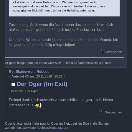
- Astralraum und viele Hellsicht- und Wahrnehmungszauber tun
weitestgehend die gleichen Dinge - eins von beidem kann weg; aus
nostalgischer Sicht können das nur die Hellsichtzauber sein.
Zustimmung. Auch wenn die Astralebene das Leiten nicht wirklich
einfacher macht, gehört er für mich fest zu Shadowrun dazu.
Über alles Weitere müsste ich mehr nachdenken, und im Grunde bin
ich ja ohnehin eher zufällig reingestolpert.
Gespeichert
All good things come to those who wait! ... like dual flamethrowers and beer.
Re: Shadowrun: Reboot
«
Antwort #3 am:
20.11.2018 | 20:21 »
Der Oger (Im Exil)
Username: Der Oger
Erstmal danke, ich antworte voraussichtlich morgen, sieht bisher
interessant aus
Gespeichert
Oger ist jetzt nicht mehr traurig. Oger darf jetzt seinen Blog in die Signatur
aufnehmen:
www.ogerhoehlen.blogspot.com