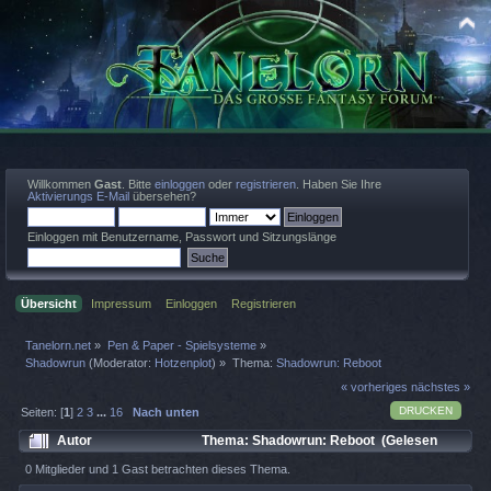
Willkommen
Gast
. Bitte
einloggen
oder
registrieren
. Haben Sie Ihre
Aktivierungs E-Mail
übersehen?
Einloggen mit Benutzername, Passwort und Sitzungslänge
Übersicht
Impressum
Einloggen
Registrieren
Tanelorn.net
»
Pen & Paper - Spielsysteme
»
Shadowrun
(Moderator:
Hotzenplot
) »
Thema:
Shadowrun: Reboot
« vorheriges
nächstes »
DRUCKEN
Seiten: [
1
]
2
3
...
16
Nach unten
Autor
Thema: Shadowrun: Reboot (Gelesen
82124 mal)
0 Mitglieder und 1 Gast betrachten dieses Thema.