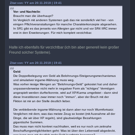
Zitat von: YY am 20.11.2018 | 19:41
Vor- und Nachteile
:
Braucht man die überhaupt?
Im Vergleich mit anderen Systemen gab das nie sonderlich viel her - von
einigen Pflichtveranstaltungen für manche Charakterkonzepte abgesehen.
In SR1 gibt es das jenseits von Allergien gar nicht und vor SR4 IIRC immer
erst in den Erweiterungen. Für mich komplett verzichtbar.
Halte ich ebenfalls für verzichtbar (ich bin aber generell kein großer
Freund solcher Systeme).
Zitat von: YY am 20.11.2018 | 19:41
Geld
:
Die Doppelbelegung von Geld als Belohnungs-/Steigerungsmechanismus
und simulativer ingame-Währung muss weg.
Was vorher riesige Mengen an "Belohnungs-Geld" gekostet hat und daher
unpassenderweise nicht mehr in negativer Form als "richtiges" Vermögen
angespielt werden durfte/konnte, wird auf XP/Karma umgelistet - dann sind
diese Investitionen zwar immer noch "immun", aber der Bruch mit der
Fiktion ist mir an der Stelle deutlich lieber.
Die verbleibende ingame-Währung ist dann aber nur noch Wurmfortsatz:
Verglichen mit dem, was das meiste Zeug so kostet (mit Ausnahme all der
Dinge, die wir über XP regeln), sind glaubwürdige Bezahlungen
gigantische
Summen.
Das muss man nicht konkret nachhalten, weil es nur noch um zeitnahe
Beschaffungsmöglichkeiten geht: Was ist über den Lebensstil abgedeckt,
was kann man mit deutlich mehr Geld kurzfristig besorgen?