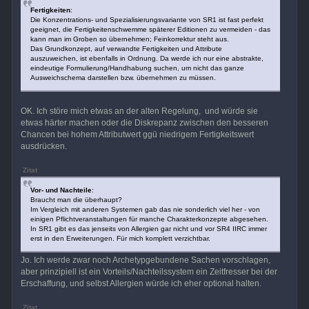
Fertigkeiten
:
Die Konzentrations- und Spezialisierungsvariante von SR1 ist fast perfekt
geeignet, die Fertigkeitenschwemme späterer Editionen zu vermeiden - das
kann man im Groben so übernehmen; Feinkorrektur steht aus.
Das Grundkonzept, auf verwandte Fertigkeiten und Attribute
auszuweichen, ist ebenfalls in Ordnung. Da werde ich nur eine abstrakte,
eindeutige Formulierung/Handhabung suchen, um nicht das ganze
Ausweichschema darstellen bzw. übernehmen zu müssen.
OK. Ich störe mich etwas an der alten Regelung, und würde sie
etwas härter machen oder die Diskrepanz zwischen den besseren
Chancen bei hohem Attributwert ggü niedrigem Fertigkeitswert
ausdrücken.
Zitat
Vor- und Nachteile
:
Braucht man die überhaupt?
Im Vergleich mit anderen Systemen gab das nie sonderlich viel her - von
einigen Pflichtveranstaltungen für manche Charakterkonzepte abgesehen.
In SR1 gibt es das jenseits von Allergien gar nicht und vor SR4 IIRC immer
erst in den Erweiterungen. Für mich komplett verzichtbar.
Jo. Ich werde zwar noch Archetypgebundene Sachen vorschlagen,
aber prinzipiell ist ein Vorteils/Nachteilssystem ein Zeitfresser bei der
Erschaffung, und selbst Allergien würde ich eher optional halten.
Zitat