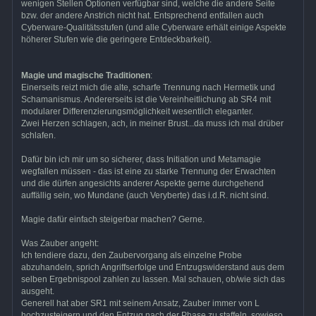
wenigen Stellen Optionen verfügbar sind, welche die andere Seite
bzw. der andere Anstrich nicht hat. Entsprechend entfallen auch
Cyberware-Qualitätsstufen (und alle Cyberware erhält einige Aspekte
höherer Stufen wie die geringere Entdeckbarkeit).
Magie und magische Traditionen
:
Einerseits reizt mich die alte, scharfe Trennung nach Hermetik und
Schamanismus. Andererseits ist die Vereinheitlichung ab SR4 mit
modularer Differenzierungsmöglichkeit wesentlich eleganter.
Zwei Herzen schlagen, ach, in meiner Brust...da muss ich mal drüber
schlafen.
Dafür bin ich mir um so sicherer, dass Initiation und Metamagie
wegfallen müssen - das ist eine zu starke Trennung der Erwachten
und die dürfen angesichts anderer Aspekte gerne durchgehend
auffällig sein, wo Mundane (auch Veryberte) das i.d.R. nicht sind.
Magie dafür einfach steigerbar machen? Gerne.
Was Zauber angeht:
Ich tendiere dazu, den Zaubervorgang als einzelne Probe
abzuhandeln, sprich Angriffserfolge und Entzugswiderstand aus dem
selben Ergebnispool zahlen zu lassen. Mal schauen, ob/wie sich das
ausgeht.
Generell hat aber SR1 mit seinem Ansatz, Zauber immer von L
hochzusteigern und den Entzug nach der Phase zu staffeln, sowieso