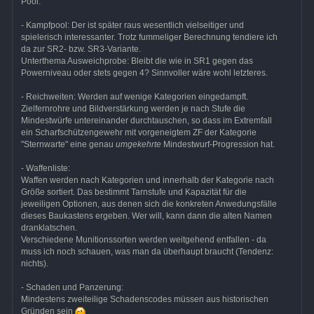
Pool.
- Kampfpool: Der ist später raus wesentlich vielseitiger und
spielerisch interessanter. Trotz fummeliger Berechnung tendiere ich
da zur SR2- bzw. SR3-Variante.
Unterthema Ausweichprobe: Bleibt die wie in SR1 gegen das
Powerniveau oder stets gegen 4? Sinnvoller wäre wohl letzteres.
- Reichweiten: Werden auf wenige Kategorien eingedampft.
Zielfernrohre und Bildverstärkung werden je nach Stufe die
Mindestwürfe untereinander durchtauschen, so dass im Extremfall
ein Scharfschützengewehr mit vorgeneigtem ZF der Kategorie
"Sternwarte" eine genau
umgekehrte
Mindestwurf-Progression hat.
- Waffenliste:
Waffen werden nach Kategorien und innerhalb der Kategorie nach
Größe sortiert. Das bestimmt Tarnstufe und Kapazität für die
jeweiligen Optionen, aus denen sich die konkreten Anwedungsfälle
dieses Baukastens ergeben. Wer will, kann dann die alten Namen
dranklatschen.
Verschiedene Munitionssorten werden weitgehend entfallen - da
muss ich noch schauen, was man da überhaupt braucht (Tendenz:
nichts).
- Schaden und Panzerung:
Mindestens zweiteilige Schadenscodes müssen aus historischen
Gründen sein