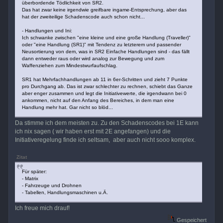
überbordende Tödlichkeit von SR2.
Das hat zwar keine irgendwie greifbare ingame-Entsprechung, aber das
hat der zweiteilige Schadenscode auch schon nicht...
- Handlungen und Ini:
Ich schwanke zwischen "eine kleine und eine große Handlung (Traveller)"
oder "eine Handlung (SR1)" mit Tendenz zu letzterem und passender
Neusortierung von dem, was in SR2 Einfache Handlungen sind - das fällt
dann entweder raus oder wird analog zur Bewegung und zum
Waffenziehen zum Mindestwurfaufschlag.
SR1 hat Mehrfachhandlungen ab 11 in 6er-Schritten und zieht 7 Punkte
pro Durchgang ab. Das ist zwar schlechter zu rechnen, schiebt das Ganze
aber enger zusammen und legt die Initiativewerte, die irgendwann bei 0
ankommen, nicht auf den Anfang des Bereiches, in dem man eine
Handlung mehr hat. Gar nicht so blöd...
Da stimme ich dem meisten zu. Zu den Schadenscodes bei 1E kann
ich nix sagen ( wir haben erst mit 2E angefangen) und die
Initiativeregelung finde ich seltsam, aber auch nicht sooo komplex.
Zitat
Für später:
- Matrix
- Fahrzeuge und Drohnen
- Tabellen, Handlungsmaschinen u.Ä.
Ich freue mich drauf!
Gespeichert