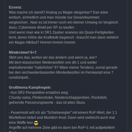
Essenz
:
Was mache ich damit? Analog zu Magie steigerbar? Das wäre
einfach, einheitlich und man müsste nur Gesamtsummen
vergleichen. Aber es ist immer noch ein kleiner Umweg im Vergleich
dazu, Cyberware direkt per XP zu kaufen.
Und wenn man wie in SR1 Zauber sowieso als Quasi-Fertigkeiten
lernt, deren Höhe die Kraftstufe begrenzt - braucht man dann wirklich
ein Magie-Attribut? Hmmm hmmm hmmm.
Mindestwurf 6=7
:
Stört uns das, wollen wir das ändern und wenn ja, wie?
Mit dem klassischen Weiterwürfeln von d6-1 und weiter
explodierender "natürlicher" 6? Wäre meine Tendenz, zumal gerade
bei den reichweitenbasierten Mindestwürfen im Fernkampf eine 7
rumdümpelt...
Großthema Kampfregeln
:
- Aus SR2-Perspektive ersatzlos weg:
Chunky salsa
, Flintenchoke, Niederschlagsproben, Rückstoß,
getrennte Panzerungswerte - das ist alles Stuss.
- Feuermodi will ich als "Schieberegler" mit einem RoF-Wert, der 1:1
Würfelboni liefert und Munition frisst. Dann wird vielleicht auch mal
eine Waffe leer
Angriffe auf mehrere Ziele gibt es dann bei RoF>1 mit aufgeteiltem