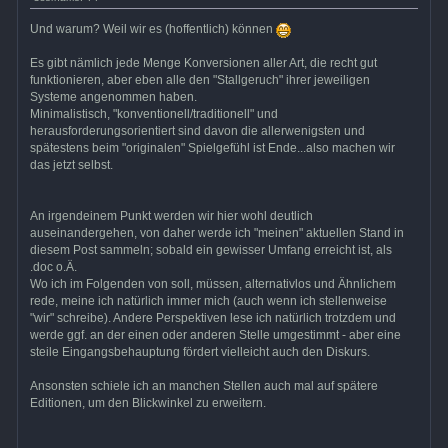
Und warum? Weil wir es (hoffentlich) können
Es gibt nämlich jede Menge Konversionen aller Art, die recht gut
funktionieren, aber eben alle den "Stallgeruch" ihrer jeweiligen
Systeme angenommen haben.
Minimalistisch, "konventionell/traditionell" und
herausforderungsorientiert sind davon die allerwenigsten und
spätestens beim "originalen" Spielgefühl ist Ende...also machen wir
das jetzt selbst.
An irgendeinem Punkt werden wir hier wohl deutlich
auseinandergehen, von daher werde ich "meinen" aktuellen Stand in
diesem Post sammeln; sobald ein gewisser Umfang erreicht ist, als
.doc o.Ä.
Wo ich im Folgenden von soll, müssen, alternativlos und Ähnlichem
rede, meine ich natürlich immer mich (auch wenn ich stellenweise
"wir" schreibe). Andere Perspektiven lese ich natürlich trotzdem und
werde ggf. an der einen oder anderen Stelle umgestimmt - aber eine
steile Eingangsbehauptung fördert vielleicht auch den Diskurs.
Ansonsten schiele ich an manchen Stellen auch mal auf spätere
Editionen, um den Blickwinkel zu erweitern.