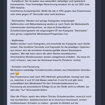
- Kampfpool: Der ist später raus wesentlich vielseitiger und spielerisch
interessanter. Trotz fummeliger Berechnung tendiere ich da zur SR2- bzw.
SR3-Variante.
Unterthema Ausweichprobe: Bleibt die wie in SR1 gegen das Powerniveau
oder stets gegen 4? Sinnvoller wäre wohl letzteres.
- Reichweiten: Werden auf wenige Kategorien eingedampft.
Zielfernrohre und Bildverstärkung werden je nach Stufe die Mindestwürfe
untereinander durchtauschen, so dass im Extremfall ein
Scharfschützengewehr mit vorgeneigtem ZF der Kategorie "Sternwarte"
eine genau
umgekehrte
Mindestwurf-Progression hat.
- Waffenliste:
Waffen werden nach Kategorien und innerhalb der Kategorie nach Größe
sortiert. Das bestimmt Tarnstufe und Kapazität für die jeweiligen Optionen,
aus denen sich die konkreten Anwedungsfälle dieses Baukastens
ergeben. Wer will, kann dann die alten Namen dranklatschen.
Verschiedene Munitionssorten werden weitgehend entfallen - da muss ich
noch schauen, was man da überhaupt braucht (Tendenz: nichts).
- Schaden und Panzerung:
Mindestens zweiteilige Schadenscodes müssen aus historischen Gründen
sein
Das Powerniveau wird nach SR1-Methode gehandhabt, bewegt sich also
ca. zwischen 2 und 10 (mit Masse zwischen 3 und 6) und gibt
stets
unmodifiziert
den Mindestwurf für den Schadenswiderstand an.
Panzerung als automatische Erfolge ist an der Stelle wohl zu effektiv; sie
wird also "nur" Bonuswürfel liefern.
Über die
Phase
, sprich den dritten Teil des Schadenscodes, muss ich noch
mal nachdenken. Spielmechanisch ist es durchaus interessant, schwer
modifizierbaren Schaden zu haben - gerade im Hinblick auf die