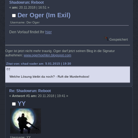
Shadowrun: Reboot
«
am:
20.11.2018 | 16:51 »
Der Oger (Im Exil)
Username: Der Oger
Den Vorlauf findet Ihr
hier
Gespeichert
Oger ist jetzt nicht mehr traurig. Oger darf jetzt seinen Blog in die Signatur
aufnehmen:
www.ogerhoehlen.blogspot.com
Zitat von: chad vader am 5.01.2015 | 19:30
Welche Lösung bleibt da noch? - Ruft die Murderhobos!
Re: Shadowrun: Reboot
«
Antwort #1 am:
20.11.2018 | 19:41 »
YY
Username: YY