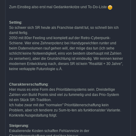
Zum Einstieg also erst mal Gedankenkotze und To-Do-Liste
Setting
:
So schwer sich SR heute als Franchise damit tut, so schnell bin ich
damit fertig.
2050 mit 80er Feeling und komplett auf der Retro-Cyberpunk-
Schiene. Wer eine Zehnerpotenz bei Handygewichten runter und
beim Datenvolumen rauf gehen will, der möge das tun (ich sehe
schlicht keine Notwendigkeit, eins von beidem überhaupt mit Zahlen
zu versehen), aber die Grundrichtung ist eindeutig. Wir rennen keiner
modernen Entwicklung nach, dieses SR ist kein "Realität + 30 Jahre",
keine verkappte Futurologie u.Ä.
Charaktererschaffung
:
Hier muss es eine Form des Prioritätensystems sein. Dreistellige
Zahlen von Build Points sind viel zu fummelig und das Prio-System
ist ein Stück SR-Tradition.
Ich habe zwar mit der "normalen" Prioritätenerschaffung kein
Problem, aber ich tendiere zu Sum-to-ten als funktionalster Variante.
Konkrete Ausgestaltung folgt.
Steigerung
:
Eskalierende Kosten schaffen Fehlanreize in der