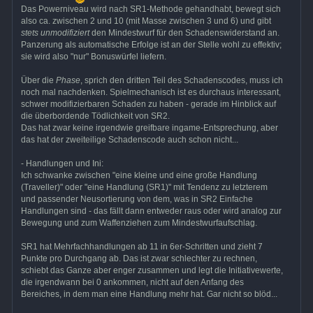
Das Powerniveau wird nach SR1-Methode gehandhabt, bewegt sich
also ca. zwischen 2 und 10 (mit Masse zwischen 3 und 6) und gibt
stets unmodifiziert
den Mindestwurf für den Schadenswiderstand an.
Panzerung als automatische Erfolge ist an der Stelle wohl zu effektiv;
sie wird also "nur" Bonuswürfel liefern.
Über die
Phase
, sprich den dritten Teil des Schadenscodes, muss ich
noch mal nachdenken. Spielmechanisch ist es durchaus interessant,
schwer modifizierbaren Schaden zu haben - gerade im Hinblick auf
die überbordende Tödlichkeit von SR2.
Das hat zwar keine irgendwie greifbare ingame-Entsprechung, aber
das hat der zweiteilige Schadenscode auch schon nicht...
- Handlungen und Ini:
Ich schwanke zwischen "eine kleine und eine große Handlung
(Traveller)" oder "eine Handlung (SR1)" mit Tendenz zu letzterem
und passender Neusortierung von dem, was in SR2 Einfache
Handlungen sind - das fällt dann entweder raus oder wird analog zur
Bewegung und zum Waffenziehen zum Mindestwurfaufschlag.
SR1 hat Mehrfachhandlungen ab 11 in 6er-Schritten und zieht 7
Punkte pro Durchgang ab. Das ist zwar schlechter zu rechnen,
schiebt das Ganze aber enger zusammen und legt die Initiativewerte,
die irgendwann bei 0 ankommen, nicht auf den Anfang des
Bereiches, in dem man eine Handlung mehr hat. Gar nicht so blöd...