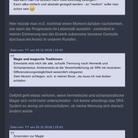
Kann alles einfach und abstrakt geregelt werden - so "modern" sollte man
schon sein
Hier müsste man m.E. nochmal einen Moment darüber nachdenken,
wie dann die Progression im Lebensstil aussieht - zumindest in
meiner Erinnerung war der Erwerb sukzessive besserer Domizile
durchaus ein Anreiz in unseren Runden.
Zitat von: YY am 20.11.2018 | 19:41
Magie und magische Traditionen
:
Einerseits reizt mich die alte, scharfe Trennung nach Hermetik und
Schamanismus. Andererseits ist die Vereinheitlichung ab SR4 mit modularer
Differenzierungsmöglichkeit wesentlich eleganter.
Zwei Herzen schlagen, ach, in meiner Brust...da muss ich mal drüber
schlafen.
Gefühlt geht etwas verloren, wenn hermetische und schamanistische
Magie sich nicht mehr unterscheiden - ich kenne allerdings das SR4-
System zu wenig um einzuschätzen, ob meine Meinung sich danach
ändern würde.
Zitat von: YY am 20.11.2018 | 19:41
Ansonsten zur Magie: