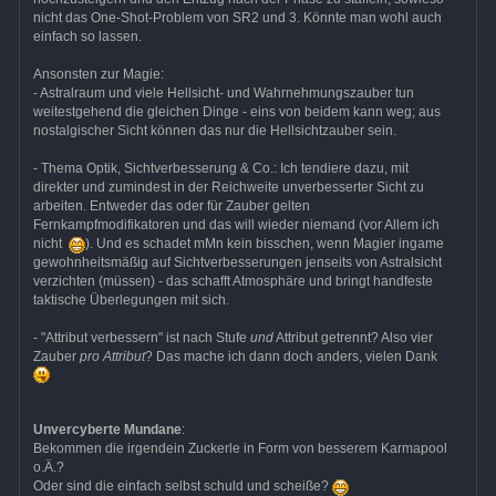
nicht das One-Shot-Problem von SR2 und 3. Könnte man wohl auch
einfach so lassen.
Ansonsten zur Magie:
- Astralraum und viele Hellsicht- und Wahrnehmungszauber tun
weitestgehend die gleichen Dinge - eins von beidem kann weg; aus
nostalgischer Sicht können das nur die Hellsichtzauber sein.
- Thema Optik, Sichtverbesserung & Co.: Ich tendiere dazu, mit
direkter und zumindest in der Reichweite unverbesserter Sicht zu
arbeiten. Entweder das oder für Zauber gelten
Fernkampfmodifikatoren und das will wieder niemand (vor Allem ich
nicht
). Und es schadet mMn kein bisschen, wenn Magier ingame
gewohnheitsmäßig auf Sichtverbesserungen jenseits von Astralsicht
verzichten (müssen) - das schafft Atmosphäre und bringt handfeste
taktische Überlegungen mit sich.
- "Attribut verbessern" ist nach Stufe
und
Attribut getrennt? Also vier
Zauber
pro Attribut
? Das mache ich dann doch anders, vielen Dank
Unvercyberte Mundane
:
Bekommen die irgendein Zuckerle in Form von besserem Karmapool
o.Ä.?
Oder sind die einfach selbst schuld und scheiße?