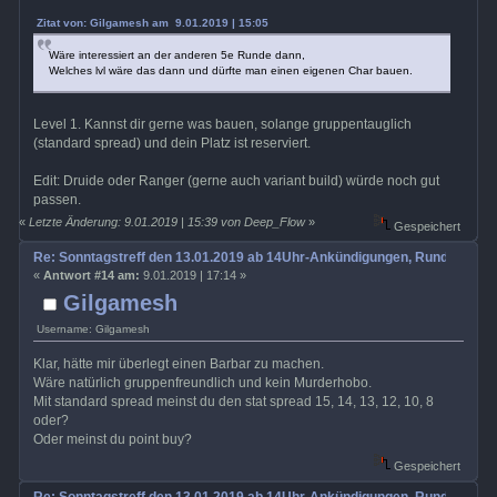
Zitat von: Gilgamesh am 9.01.2019 | 15:05
Wäre interessiert an der anderen 5e Runde dann,
Welches lvl wäre das dann und dürfte man einen eigenen Char bauen.
Level 1. Kannst dir gerne was bauen, solange gruppentauglich
(standard spread) und dein Platz ist reserviert.
Edit: Druide oder Ranger (gerne auch variant build) würde noch gut
passen.
«
Letzte Änderung: 9.01.2019 | 15:39 von Deep_Flow
»
Gespeichert
Re: Sonntagstreff den 13.01.2019 ab 14Uhr-Ankündigungen, Rundenabs
«
Antwort #14 am:
9.01.2019 | 17:14 »
Gilgamesh
Username: Gilgamesh
Klar, hätte mir überlegt einen Barbar zu machen.
Wäre natürlich gruppenfreundlich und kein Murderhobo.
Mit standard spread meinst du den stat spread 15, 14, 13, 12, 10, 8
oder?
Oder meinst du point buy?
Gespeichert