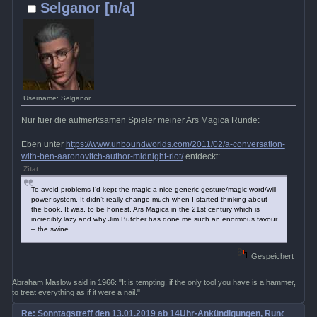
Selganor [n/a]
Username: Selganor
Nur fuer die aufmerksamen Spieler meiner Ars Magica Runde:
Eben unter
https://www.unboundworlds.com/2011/02/a-conversation-
with-ben-aaronovitch-author-midnight-riot/
entdeckt:
Zitat
To avoid problems I’d kept the magic a nice generic gesture/magic word/will
power system. It didn’t really change much when I started thinking about
the book. It was, to be honest, Ars Magica in the 21st century which is
incredibly lazy and why Jim Butcher has done me such an enormous favour
– the swine.
Gespeichert
Abraham Maslow said in 1966: "It is tempting, if the only tool you have is a hammer,
to treat everything as if it were a nail."
Re: Sonntagstreff den 13.01.2019 ab 14Uhr-Ankündigungen, Rundenabs