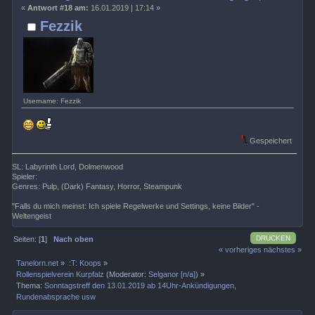
«
Antwort #18 am:
16.01.2019 | 17:14 »
Fezzik
Username: Fezzik
Gespeichert
SL: Labyrinth Lord, Dolmenwood
Spieler:
Genres: Pulp, (Dark) Fantasy, Horror, Steampunk
"Falls du mich meinst: Ich spiele Regelwerke und Settings, keine Bilder" -
Weltengeist
DRUCKEN
Seiten: [
1
]
Nach oben
« vorheriges
nächstes »
Tanelorn.net
»
:T: Koops
»
Rollenspielverein Kurpfalz
(Moderator:
Selganor [n/a]
) »
Thema:
Sonntagstreff den 13.01.2019 ab 14Uhr-Ankündigungen,
Rundenabsprache usw