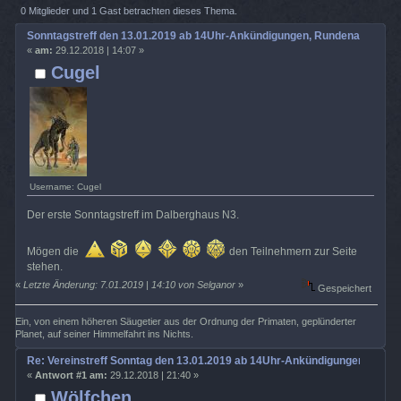
14Uhr-Ankündigungen, Rundenabsprache usw (Gelesen 4088 mal)
0 Mitglieder und 1 Gast betrachten dieses Thema.
Sonntagstreff den 13.01.2019 ab 14Uhr-Ankündigungen, Rundenabsprac
«
am:
29.12.2018 | 14:07 »
Cugel
Username: Cugel
Der erste Sonntagstreff im Dalberghaus N3.
Mögen die
den Teilnehmern zur Seite
stehen.
«
Letzte Änderung: 7.01.2019 | 14:10 von Selganor
»
Gespeichert
Ein, von einem höheren Säugetier aus der Ordnung der Primaten, geplünderter
Planet, auf seiner Himmelfahrt ins Nichts.
Re: Vereinstreff Sonntag den 13.01.2019 ab 14Uhr-Ankündigungen, Run
«
Antwort #1 am:
29.12.2018 | 21:40 »
Wölfchen