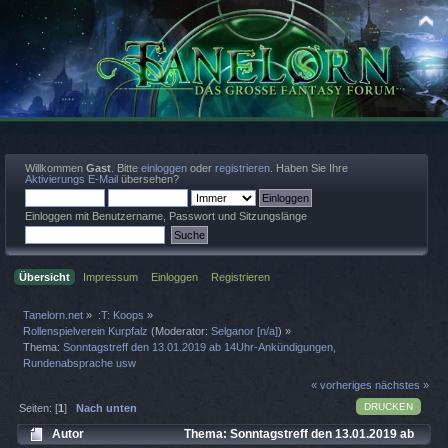
Willkommen
Gast
. Bitte
einloggen
oder
registrieren
. Haben Sie Ihre
Aktivierungs E-Mail
übersehen?
Einloggen mit Benutzername, Passwort und Sitzungslänge
Übersicht
Impressum
Einloggen
Registrieren
Tanelorn.net
»
:T: Koops
»
Rollenspielverein Kurpfalz
(Moderator:
Selganor [n/a]
) »
Thema:
Sonntagstreff den 13.01.2019 ab 14Uhr-Ankündigungen,
Rundenabsprache usw
« vorheriges
nächstes »
DRUCKEN
Seiten: [
1
]
Nach unten
Autor
Thema: Sonntagstreff den 13.01.2019 ab