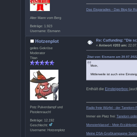
Das Eisparadies - Das Blog für Ro
Alter Mann vom Berg
Beiträge: 1.923
Username: Eismann
Re: Catfunding: "Die s
Hotzenplot
«
Antwort #203 am:
22.07.
geiles Gekröse
Moderator
Zitat von: Eismann am 20.07.2022
Titan
Moin,
Mittlerweile ist auch eine Einste
Enthält die
Einsteigerbox
(auc
Potz Pulverdampf und
Radio freie Würfel - der Tanelorn
Pistolenrauch!
Immer ein Platz frei:
Tanelorn onli
Beiträge: 12.192
Monsterklasse! - Mein Erzählspie
Geschlecht:
Username: Hotzenplotz
Meine DSA-Großkampagne Südme