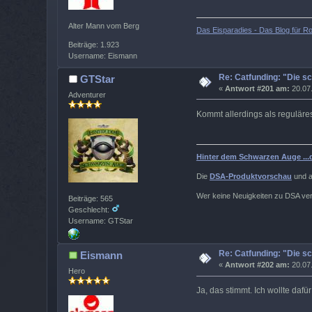
Alter Mann vom Berg
Das Eisparadies - Das Blog für Ro
Beiträge: 1.923
Username: Eismann
Re: Catfunding: "Die s
GTStar
«
Antwort #201 am:
20.07.
Adventurer
Kommt allerdings als reguläre
Hinter dem Schwarzen Auge ...
Die
DSA-Produktvorschau
und a
Wer keine Neuigkeiten zu DSA verp
Beiträge: 565
Geschlecht:
Username: GTStar
Re: Catfunding: "Die s
Eismann
«
Antwort #202 am:
20.07.
Hero
Ja, das stimmt. Ich wollte daf