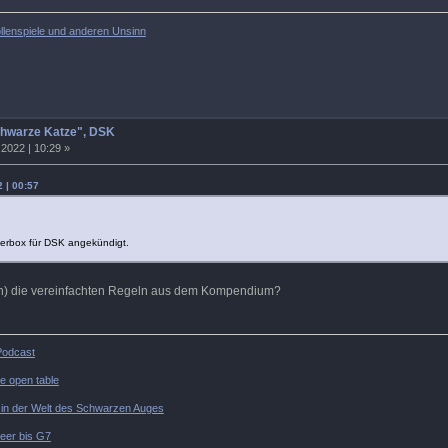
llenspiele und anderen Unsinn
chwarze Katze", DSK
2022 | 10:29 »
 | 00:57
igerbox für DSK angekündigt.
h) die vereinfachten Regeln aus dem Kompendium?
-Podcast
ne open table
l in der Welt des Schwarzen Auges
er bis G7