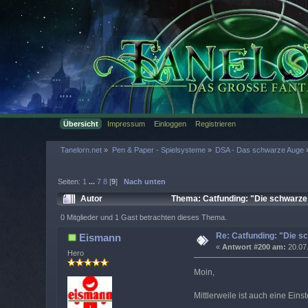
Übersicht
Impressum
Einloggen
Registrieren
Tanelorn.net
»
Pen & Paper - Spielsysteme
»
DSA - Das schwarze Auge
Seiten:
1
...
7
8
[
9
]
Nach unten
Autor
Thema: Catfunding: "Die schwarze
0 Mitglieder und 1 Gast betrachten dieses Thema.
Re: Catfunding: "Die s
Eismann
«
Antwort #200 am:
20.07.
Hero
Moin,
Mittlerweile ist auch eine Ein