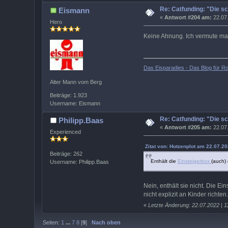
Re: Catfunding: "Die s
Eismann
«
Antwort #204 am:
22.07.
Hero
Keine Ahnung. Ich vermute mal
Das Eisparadies - Das Blog für Ro
Alter Mann vom Berg
Beiträge: 1.923
Username: Eismann
Re: Catfunding: "Die s
Philipp.Baas
«
Antwort #205 am:
22.07.
Experienced
Zitat von: Hotzenplot am 22.07.20
Beiträge: 262
Enthält die
Einsteigerbox
(auch)
Username: Philipp.Baas
Nein, enthält sie nicht. Die E
nicht explizit an Kinder richte
«
Letzte Änderung: 22.07.2022 | 1
Seiten:
1
...
7
8
[
9
]
Nach oben