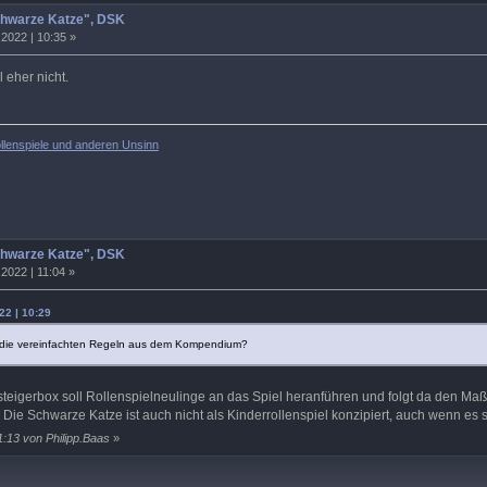
chwarze Katze", DSK
2022 | 10:35 »
 eher nicht.
llenspiele und anderen Unsinn
chwarze Katze", DSK
2022 | 11:04 »
22 | 10:29
 die vereinfachten Regeln aus dem Kompendium?
insteigerbox soll Rollenspielneulinge an das Spiel heranführen und folgt da den M
n. Die Schwarze Katze ist auch nicht als Kinderrollenspiel konzipiert, auch wenn es 
1:13 von Philipp.Baas
»