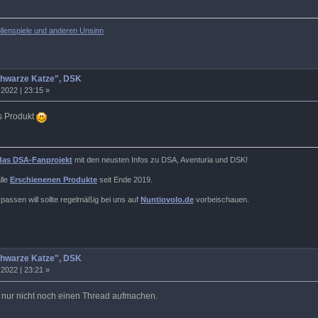
llenspiele und anderen Unsinn
chwarze Katze", DSK
2022 | 23:15 »
s Produkt
das DSA-Fanprojekt
mit den neusten Infos zu DSA, Aventuria und DSK!
lle
Erschienenen Produkte
seit Ende 2019.
assen will sollte regelmäßig bei uns auf
Nuntiovolo.de
vorbeischauen.
chwarze Katze", DSK
2022 | 23:21 »
ür nur nicht noch einen Thread aufmachen.