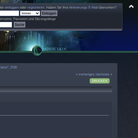
itte
einloggen
oder
registrieren
. Haben Sie Ihre
Aktivierungs E-Mail
übersehen?
zername, Passwort und Sitzungslänge
Katze", DSK
« vorheriges
nächstes »
DRUCKEN