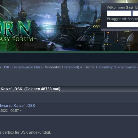
Willkommen
Gast
. B
Einloggen mit Benut
»
DSK - Die schwarze Katze
(Moderator:
Hotzenplot
) »
Thema:
Catfunding: "Die schwarze 
 Katze", DSK (Gelesen 48733 mal)
chwarze Katze", DSK
2022 | 00:57 »
steigerbox für DSK angekündigt.