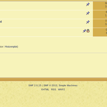
6
3
1
7
el
3
tor:
Hotzenplot
)
SMF 2.0.15
|
SMF © 2013
,
Simple Machines
XHTML
RSS
WAP2