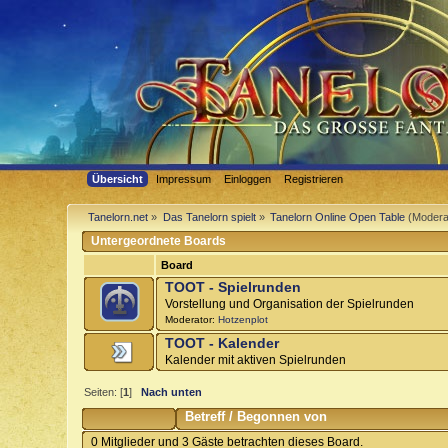
Übersicht
Impressum
Einloggen
Registrieren
Tanelorn.net
»
Das Tanelorn spielt
»
Tanelorn Online Open Table
(Modera
Untergeordnete Boards
Board
TOOT - Spielrunden
Vorstellung und Organisation der Spielrunden
Moderator:
Hotzenplot
TOOT - Kalender
Kalender mit aktiven Spielrunden
Seiten: [
1
]
Nach unten
Betreff
/
Begonnen von
0 Mitglieder und 3 Gäste betrachten dieses Board.