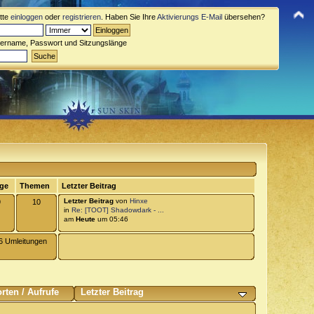
itte
einloggen
oder
registrieren
. Haben Sie Ihre
Aktivierungs E-Mail
übersehen?
zername, Passwort und Sitzungslänge
äge
Themen
Letzter Beitrag
Letzter Beitrag
von
Hinxe
9
10
in
Re: [TOOT] Shadowdark - ...
am
Heute
um 05:46
6 Umleitungen
rten
/
Aufrufe
Letzter Beitrag