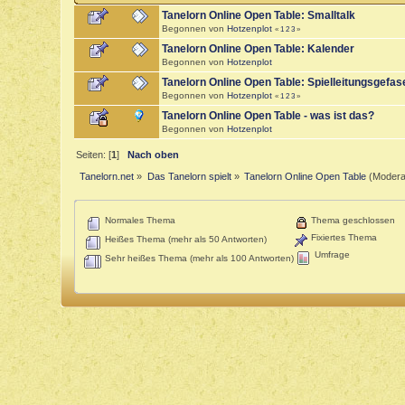
Tanelorn Online Open Table: Smalltalk
Begonnen von
Hotzenplot
«
1
2
3
»
Tanelorn Online Open Table: Kalender
Begonnen von
Hotzenplot
Tanelorn Online Open Table: Spielleitungsgefas
Begonnen von
Hotzenplot
«
1
2
3
»
Tanelorn Online Open Table - was ist das?
Begonnen von
Hotzenplot
Seiten: [
1
]
Nach oben
Tanelorn.net
»
Das Tanelorn spielt
»
Tanelorn Online Open Table
(Modera
Normales Thema
Thema geschlossen
Fixiertes Thema
Heißes Thema (mehr als 50 Antworten)
Umfrage
Sehr heißes Thema (mehr als 100 Antworten)