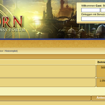
Willkommen
Gast
. B
Einloggen mit Benut
tor:
Hotzenplot
)
Beitr
56
1.05
Antwo