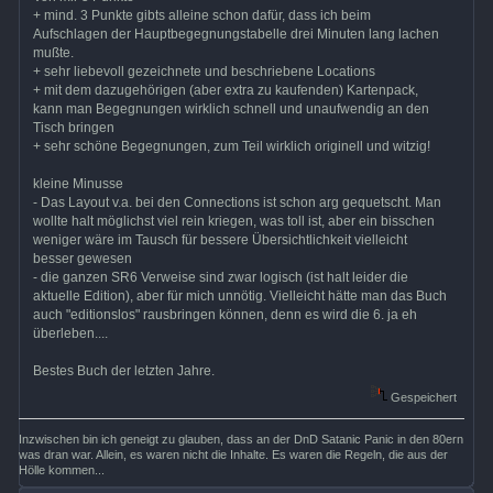
+ mind. 3 Punkte gibts alleine schon dafür, dass ich beim
Aufschlagen der Hauptbegegnungstabelle drei Minuten lang lachen
mußte.
+ sehr liebevoll gezeichnete und beschriebene Locations
+ mit dem dazugehörigen (aber extra zu kaufenden) Kartenpack,
kann man Begegnungen wirklich schnell und unaufwendig an den
Tisch bringen
+ sehr schöne Begegnungen, zum Teil wirklich originell und witzig!
kleine Minusse
- Das Layout v.a. bei den Connections ist schon arg gequetscht. Man
wollte halt möglichst viel rein kriegen, was toll ist, aber ein bisschen
weniger wäre im Tausch für bessere Übersichtlichkeit vielleicht
besser gewesen
- die ganzen SR6 Verweise sind zwar logisch (ist halt leider die
aktuelle Edition), aber für mich unnötig. Vielleicht hätte man das Buch
auch "editionslos" rausbringen können, denn es wird die 6. ja eh
überleben....
Bestes Buch der letzten Jahre.
Gespeichert
Inzwischen bin ich geneigt zu glauben, dass an der DnD Satanic Panic in den 80ern
was dran war. Allein, es waren nicht die Inhalte. Es waren die Regeln, die aus der
Hölle kommen...