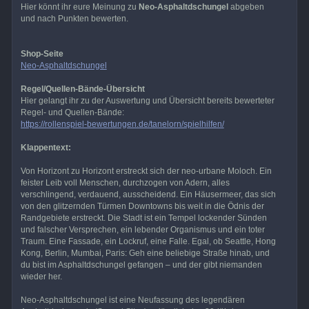
Hier könnt ihr eure Meinung zu
Neo-Asphaltdschungel
abgeben
und nach Punkten bewerten.
Shop-Seite
Neo-Asphaltdschungel
Regel/Quellen-Bände-Übersicht
Hier gelangt ihr zu der Auswertung und Übersicht bereits bewerteter
Regel- und Quellen-Bände:
https://rollenspiel-bewertungen.de/tanelorn/spielhilfen/
Klappentext:
Von Horizont zu Horizont erstreckt sich der neo-urbane Moloch. Ein
feister Leib voll Menschen, durchzogen von Adern, alles
verschlingend, verdauend, ausscheidend. Ein Häusermeer, das sich
von den glitzernden Türmen Downtowns bis weit in die Ödnis der
Randgebiete erstreckt. Die Stadt ist ein Tempel lockender Sünden
und falscher Versprechen, ein lebender Organismus und ein toter
Traum. Eine Fassade, ein Lockruf, eine Falle. Egal, ob Seattle, Hong
Kong, Berlin, Mumbai, Paris: Geh eine beliebige Straße hinab, und
du bist im Asphaltdschungel gefangen – und der gibt niemanden
wieder her.
Neo-Asphaltdschungel ist eine Neufassung des legendären