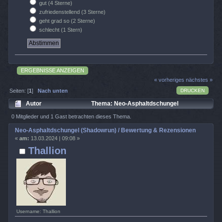
gut (4 Sterne)
zufriedenstellend (3 Sterne)
geht grad so (2 Sterne)
schlecht (1 Stern)
ERGEBNISSE ANZEIGEN
« vorheriges
nächstes »
DRUCKEN
Seiten: [
1
]
Nach unten
Autor
Thema: Neo-Asphaltdschungel
(Shadowrun) / Bewertung & Rezensionen (Gelesen 1588 mal)
0 Mitglieder und 1 Gast betrachten dieses Thema.
Neo-Asphaltdschungel (Shadowrun) / Bewertung & Rezensionen
«
am:
13.03.2024 | 09:08 »
Thallion
Username: Thallion