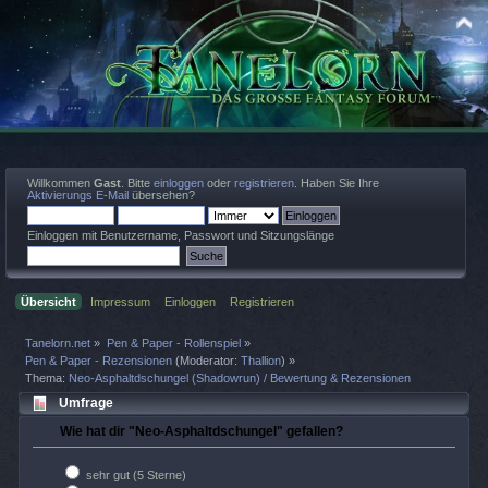
Willkommen
Gast
. Bitte
einloggen
oder
registrieren
. Haben Sie Ihre
Aktivierungs E-Mail
übersehen?
Einloggen mit Benutzername, Passwort und Sitzungslänge
Übersicht
Impressum
Einloggen
Registrieren
Tanelorn.net
»
Pen & Paper - Rollenspiel
»
Pen & Paper - Rezensionen
(Moderator:
Thallion
) »
Thema:
Neo-Asphaltdschungel (Shadowrun) / Bewertung & Rezensionen
Umfrage
Wie hat dir "Neo-Asphaltdschungel" gefallen?
sehr gut (5 Sterne)