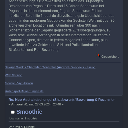
Asphaltdschungels (Sprawl Sites) anlässlich des 30-jährigen
Bestehens von Pegasus Press und 15 Jahren Shadowrun bei
Pegasus. In dieser elementaren, für jede Shadowrun-Edition
nützlichen Spielhilfe findest du die vollständigste Übersicht über das
Leben in den modernen Metroplexen der Sechsten Welt, mit über 80
archetypischen Locations inkl. Grundrissen, über 300 nach
Sicherheitszone der Gegend gegliederte Zufallsbegegnungen, 10
klassische Runner-Archetypen in neuer Interpretation, 30 zentrale
Connectiontypen, die man in jedem Megaplex finden kann, plus
erweiterte Infos zu Geldwesen, SIN- und Polizeikontrollen,
Strafbarkeit und Run-Bezahlung.
Gespeichert
Savage Worlds Charakter Generator (Android - Windows - Linux)
Web Version
Google Play Version
Rollenspiel-Bewertungen.de
Re: Neo-Asphaltdschungel (Shadowrun) / Bewertung & Rezensionen
«
Antwort #1 am:
27.03.2024 | 23:48 »
Smoothie
Username: Smoothie
Von mir 5 Punkte