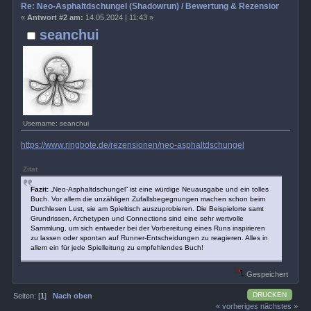
Re: Neo-Asphaltdschungel (Shadowrun) / Bewertung & Rezensionen
«
Antwort #2 am:
14.05.2024 | 11:43 »
seanchui
Username: seanchui
https://www.ringbote.de/rezensionen/neo-asphaltdschungel
Zitat
Fazit:
„Neo-Asphaltdschungel“ ist eine würdige Neuausgabe und ein tolles
Buch. Vor allem die unzähligen Zufallsbegegnungen machen schon beim
Durchlesen Lust, sie am Spieltisch auszuprobieren. Die Beispielorte samt
Grundrissen, Archetypen und Connections sind eine sehr wertvolle
Sammlung, um sich entweder bei der Vorbereitung eines Runs inspirieren
zu lassen oder spontan auf Runner-Entscheidungen zu reagieren. Alles in
allem ein für jede Spielleitung zu empfehlendes Buch!
Gespeichert
DRUCKEN
Seiten: [
1
]
Nach oben
« vorheriges
nächstes »