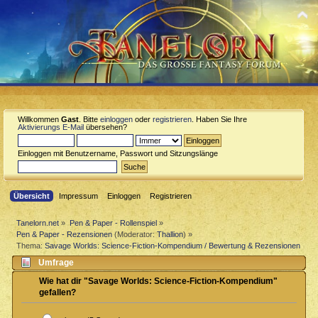
Willkommen
Gast
. Bitte
einloggen
oder
registrieren
. Haben Sie Ihre
Aktivierungs E-Mail
übersehen?
Einloggen mit Benutzername, Passwort und Sitzungslänge
Übersicht
Impressum
Einloggen
Registrieren
Tanelorn.net
»
Pen & Paper - Rollenspiel
»
Pen & Paper - Rezensionen
(Moderator:
Thallion
) »
Thema:
Savage Worlds: Science-Fiction-Kompendium / Bewertung & Rezensionen
Umfrage
Wie hat dir "Savage Worlds: Science-Fiction-Kompendium"
gefallen?