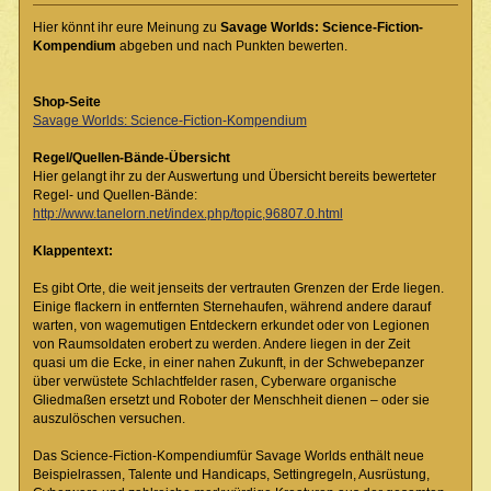
Hier könnt ihr eure Meinung zu
Savage Worlds: Science-Fiction-
Kompendium
abgeben und nach Punkten bewerten.
Shop-Seite
Savage Worlds: Science-Fiction-Kompendium
Regel/Quellen-Bände-Übersicht
Hier gelangt ihr zu der Auswertung und Übersicht bereits bewerteter
Regel- und Quellen-Bände:
http://www.tanelorn.net/index.php/topic,96807.0.html
Klappentext:
Es gibt Orte, die weit jenseits der vertrauten Grenzen der Erde liegen.
Einige flackern in entfernten Sternehaufen, während andere darauf
warten, von wagemutigen Entdeckern erkundet oder von Legionen
von Raumsoldaten erobert zu werden. Andere liegen in der Zeit
quasi um die Ecke, in einer nahen Zukunft, in der Schwebepanzer
über verwüstete Schlachtfelder rasen, Cyberware organische
Gliedmaßen ersetzt und Roboter der Menschheit dienen – oder sie
auszulöschen versuchen.
Das Science-Fiction-Kompendiumfür Savage Worlds enthält neue
Beispielrassen, Talente und Handicaps, Settingregeln, Ausrüstung,