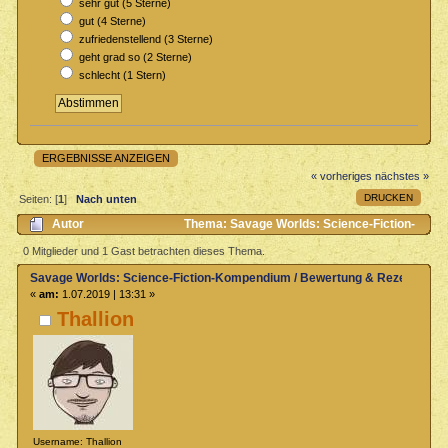
sehr gut (5 Sterne)
gut (4 Sterne)
zufriedenstellend (3 Sterne)
geht grad so (2 Sterne)
schlecht (1 Stern)
ERGEBNISSE ANZEIGEN
« vorheriges
nächstes »
DRUCKEN
Seiten: [
1
]
Nach unten
Autor
Thema: Savage Worlds: Science-Fiction-
Kompendium / Bewertung & Rezensionen (Gelesen 2302 mal)
0 Mitglieder und 1 Gast betrachten dieses Thema.
Savage Worlds: Science-Fiction-Kompendium / Bewertung & Rezensione
«
am:
1.07.2019 | 13:31 »
Thallion
Username: Thallion