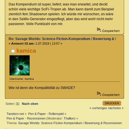
Das Kompendium ist super, liefert, was man erwartet, und deckt
schön viele wichtige SciFi-Tropen ab. Man kann damit zum Beispiel
ziemlich fein Shadowrun spielen. Ich würde mir wünschen, es wäre
in den SaWo-Generator eingepflegt, aber das wird wohl nicht mehr
passieren. Volle Punktzahl von mir.
Gespeichert
Re: Savage Worlds: Science-Fiction-Kompendium / Bewertung & Rezens
«
Antwort #2 am:
1.07.2019 | 13:57 »
kamica
Username: kamica
Wie ist denn die Kompatiblität zu SWADE?
Gespeichert
DRUCKEN
Seiten: [
1
]
Nach oben
« vorheriges
nächstes »
Tanelorn.net
»
Pen & Paper - Rollenspiel
»
Pen & Paper - Rezensionen
(Moderator:
Thallion
) »
Thema:
Savage Worlds: Science-Fiction-Kompendium / Bewertung & Rezensionen