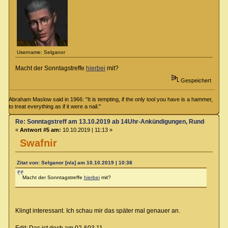
Username: Selganor
Macht der Sonntagstreffe
hierbei
mit?
Gespeichert
Abraham Maslow said in 1966: "It is tempting, if the only tool you have is a hammer,
to treat everything as if it were a nail."
Re: Sonntagstreff am 13.10.2019 ab 14Uhr-Ankündigungen, Rundenabsp
«
Antwort #5 am:
10.10.2019 | 11:13 »
Swafnir
Zitat von: Selganor [n/a] am 10.10.2019 | 10:38
Macht der Sonntagstreffe
hierbei
mit?
Klingt interessant. Ich schau mir das später mal genauer an.