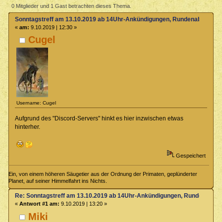
14Uhr-Ankündigungen, Rundenabsprache usw. (Gelesen 2382 mal)
0 Mitglieder und 1 Gast betrachten dieses Thema.
Sonntagstreff am 13.10.2019 ab 14Uhr-Ankündigungen, Rundenabsprach
«
am:
9.10.2019 | 12:30 »
Cugel
Username: Cugel
Aufgrund des "Discord-Servers" hinkt es hier inzwischen etwas
hinterher.
Gespeichert
Ein, von einem höheren Säugetier aus der Ordnung der Primaten, geplünderter
Planet, auf seiner Himmelfahrt ins Nichts.
Re: Sonntagstreff am 13.10.2019 ab 14Uhr-Ankündigungen, Rundenabsp
«
Antwort #1 am:
9.10.2019 | 13:20 »
Miki