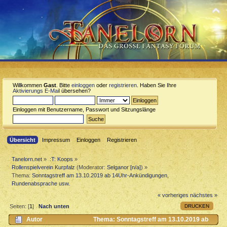
Willkommen
Gast
. Bitte
einloggen
oder
registrieren
. Haben Sie Ihre
Aktivierungs E-Mail
übersehen?
Einloggen mit Benutzername, Passwort und Sitzungslänge
Übersicht
Impressum
Einloggen
Registrieren
Tanelorn.net
»
:T: Koops
»
Rollenspielverein Kurpfalz
(Moderator:
Selganor [n/a]
) »
Thema:
Sonntagstreff am 13.10.2019 ab 14Uhr-Ankündigungen,
Rundenabsprache usw.
« vorheriges
nächstes »
DRUCKEN
Seiten: [
1
]
Nach unten
Autor
Thema: Sonntagstreff am 13.10.2019 ab