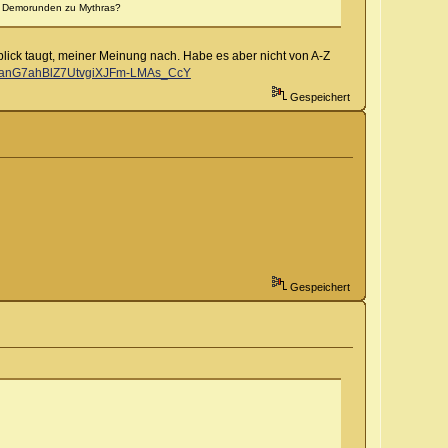
ine Demorunden zu Mythras?
nblick taugt, meiner Meinung nach. Habe es aber nicht von A-Z
9uanG7ahBlZ7UtvgiXJFm-LMAs_CcY
Gespeichert
Gespeichert