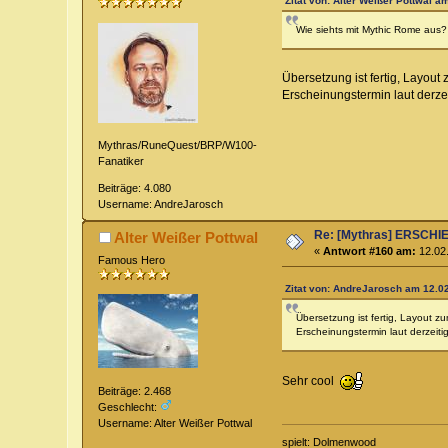
Zitat von: Alter Weißer Pottwal a
Wie siehts mit Mythic Rome aus?
Übersetzung ist fertig, Layout 
Erscheinungstermin laut derze
Mythras/RuneQuest/BRP/W100-
Fanatiker
Beiträge: 4.080
Username: AndreJarosch
Re: [Mythras] ERSC
Alter Weißer Pottwal
«
Antwort #160 am:
12.02.
Famous Hero
Zitat von: AndreJarosch am 12.02
Übersetzung ist fertig, Layout zum
Erscheinungstermin laut derzeit
Sehr cool
Beiträge: 2.468
Geschlecht:
Username: Alter Weißer Pottwal
spielt: Dolmenwood