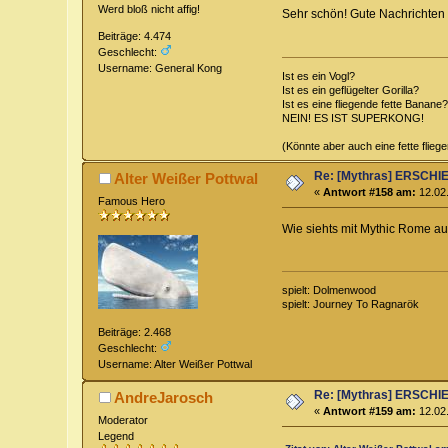
Werd bloß nicht affig!
Sehr schön! Gute Nachrichten 
Beiträge: 4.474
Geschlecht:
Username: General Kong
Ist es ein Vogl?
Ist es ein geflügelter Gorilla?
Ist es eine fliegende fette Banane?
NEIN! ES IST SUPERKONG!
(Könnte aber auch eine fette flieg
Re: [Mythras] ERSC
Alter Weißer Pottwal
«
Antwort #158 am:
12.02.
Famous Hero
Wie siehts mit Mythic Rome au
spielt: Dolmenwood
spielt: Journey To Ragnarök
Beiträge: 2.468
Geschlecht:
Username: Alter Weißer Pottwal
Re: [Mythras] ERSC
AndreJarosch
«
Antwort #159 am:
12.02.
Moderator
Legend