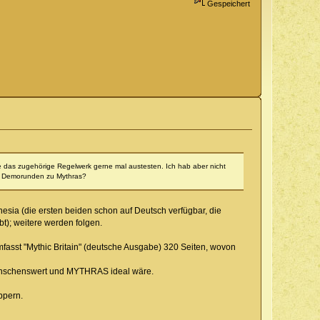
Gespeichert
 das zugehörige Regelwerk gerne mal austesten. Ich hab aber nicht
ine Demorunden zu Mythras?
nesia (die ersten beiden schon auf Deutsch verfügbar, die
t); weitere werden folgen.
fasst "Mythic Britain" (deutsche Ausgabe) 320 Seiten, wovon
wünschenswert und MYTHRAS ideal wäre.
ppern.