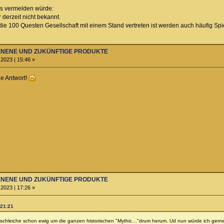
es vermelden würde:
derzeit nicht bekannt.
ie 100 Questen Gesellschaft mit einem Stand vertreten ist werden auch häufig Sp
HIENENE UND ZUKÜNFTIGE PRODUKTE
2023 | 15:46 »
he Antwort!
HIENENE UND ZUKÜNFTIGE PRODUKTE
2023 | 17:26 »
 21:21
 schleiche schon ewig um die ganzen historischen "Mythic…"drum herum. Ud nun würde ich gerne