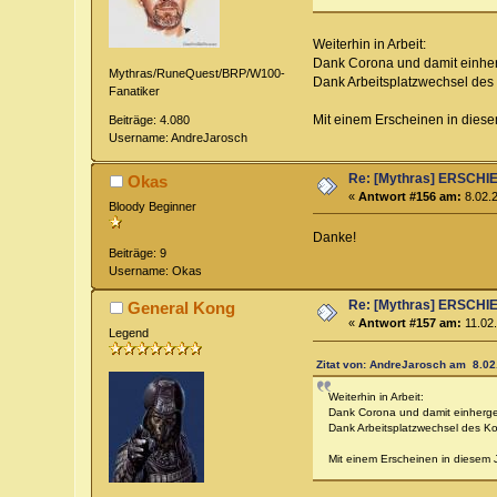
Weiterhin in Arbeit:
Dank Corona und damit einher
Mythras/RuneQuest/BRP/W100-
Dank Arbeitsplatzwechsel des 
Fanatiker
Mit einem Erscheinen in diese
Beiträge: 4.080
Username: AndreJarosch
Re: [Mythras] ERSC
Okas
«
Antwort #156 am:
8.02.2
Bloody Beginner
Danke!
Beiträge: 9
Username: Okas
Re: [Mythras] ERSC
General Kong
«
Antwort #157 am:
11.02.
Legend
Zitat von: AndreJarosch am 8.02
Weiterhin in Arbeit:
Dank Corona und damit einhergeh
Dank Arbeitsplatzwechsel des Kor
Mit einem Erscheinen in diesem J