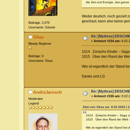
die Zeit und Energie, das ganze
Weder deutsch, noch gezielt zu
geschaut, kann also keine gen
Beiträge: 2.075
Username: Ginster
Re: [Mythras] ERSC
Okas
«
Antwort #154 am:
8.02.2
Bloody Beginner
1014 Zoriachs Kinder – Sag
Beiträge: 9
1015 Über den Rand der Wel
Username: Okas
Wie ist eigentlich der Stand 
Danke und LG
Re: [Mythras] ERSC
AndreJarosch
«
Antwort #155 am:
8.02.2
Moderator
Legend
Zitat von: Okas am 8.02.2023 | 1
1014 Zoriachs Kinder – Saga 
1015 Über den Rand der Welt 
Wie ist eigentlich der Stand be