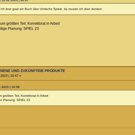
m 12.02.2023 | 00:47
 Ich lese grad ein Buch über römische Spiele, da musste ich dran denken.
zum größten Teil, Korrektorat in Arbeit
itige Planung: SPIEL 23
HIENENE UND ZUKÜNFTIGE PRODUKTE
2023 | 10:47 »
.2023 | 10:38
 größten Teil, Korrektorat in Arbeit
ige Planung: SPIEL 23