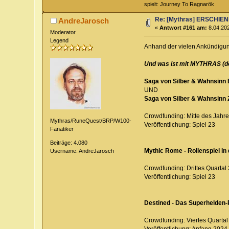
spielt: Journey To Ragnarök
Re: [Mythras] ERSCHI
AndreJarosch
«
Antwort #161 am:
8.04.202
Moderator
Legend
Anhand der vielen Ankündigun
Und was ist mit MYTHRAS (d
Saga von Silber & Wahnsinn E
UND
Saga von Silber & Wahnsinn Z
Crowdfunding: Mitte des Jahr
Mythras/RuneQuest/BRP/W100-
Veröffentlichung: Spiel 23
Fanatiker
Beiträge: 4.080
Mythic Rome - Rollenspiel in
Username: AndreJarosch
Crowdfunding: Drittes Quartal
Veröffentlichung: Spiel 23
Destined - Das Superhelden-
Crowdfunding: Viertes Quartal