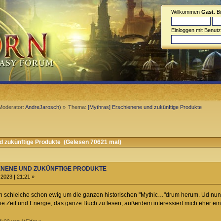
Willkommen
Gast
. B
Einloggen mit Benut
Moderator:
AndreJarosch
) »
Thema:
[Mythras] Erschienene und zukünftige Produkte
 zukünftige Produkte (Gelesen 70621 mal)
HIENENE UND ZUKÜNFTIGE PRODUKTE
2023 | 21:21 »
Ich schleiche schon ewig um die ganzen historischen "Mythic…"drum herum. Ud nu
die Zeit und Energie, das ganze Buch zu lesen, außerdem interessiert mich eher ei