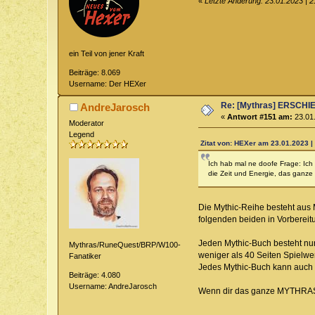
«
Letzte Änderung: 23.01.2023 | 
ein Teil von jener Kraft
Beiträge: 8.069
Username: Der HEXer
Re: [Mythras] ERSC
AndreJarosch
«
Antwort #151 am:
23.01.
Moderator
Legend
Zitat von: HEXer am 23.01.2023 |
Ich hab mal ne doofe Frage: Ich
die Zeit und Energie, das ganze
Die Mythic-Reihe besteht aus M
folgenden beiden in Vorbereitu
Jeden Mythic-Buch besteht nur
Mythras/RuneQuest/BRP/W100-
weniger als 40 Seiten Spielwer
Fanatiker
Jedes Mythic-Buch kann auch 
Beiträge: 4.080
Username: AndreJarosch
Wenn dir das ganze MYTHRAS Re