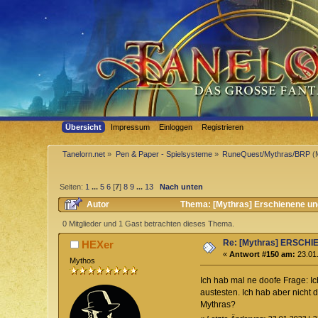
Übersicht
Impressum
Einloggen
Registrieren
Tanelorn.net
»
Pen & Paper - Spielsysteme
»
RuneQuest/Mythras/BRP
(
Seiten:
1
...
5
6
[
7
]
8
9
...
13
Nach unten
Autor
Thema: [Mythras] Erschienene und
0 Mitglieder und 1 Gast betrachten dieses Thema.
Re: [Mythras] ERSC
HEXer
«
Antwort #150 am:
23.01.
Mythos
Ich hab mal ne doofe Frage: 
austesten. Ich hab aber nicht 
Mythras?