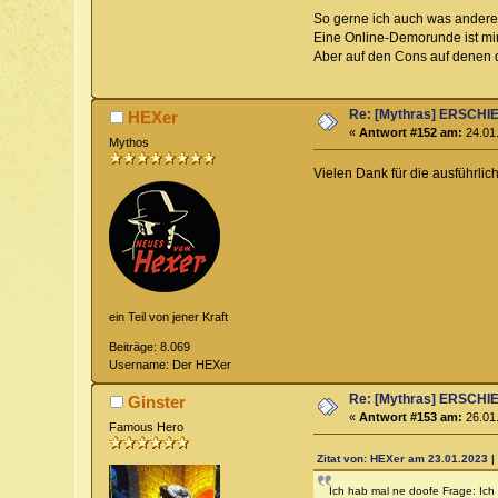
So gerne ich auch was ander
Eine Online-Demorunde ist mir 
Aber auf den Cons auf denen d
Re: [Mythras] ERSC
HEXer
«
Antwort #152 am:
24.01.
Mythos
Vielen Dank für die ausführlic
ein Teil von jener Kraft
Beiträge: 8.069
Username: Der HEXer
Re: [Mythras] ERSC
Ginster
«
Antwort #153 am:
26.01.
Famous Hero
Zitat von: HEXer am 23.01.2023 |
Ich hab mal ne doofe Frage: Ich