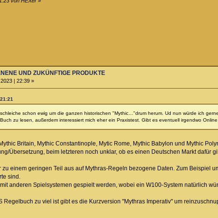
21:23 von HEXer
»
HIENENE UND ZUKÜNFTIGE PRODUKTE
2023 | 22:39 »
 21:21
 schleiche schon ewig um die ganzen historischen "Mythic…"drum herum. Ud nun würde ich gerne
 Buch zu lesen, außerdem interessiert mich eher ein Praxistest. Gibt es eventuell irgendwo Onl
ythic Britain, Mythic Constantinople, Mytic Rome, Mythic Babylon und Mythic Poly
ng/Übersetzung, beim letzteren noch unklar, ob es einen Deutschen Markt dafür gib
 zu einem geringen Teil aus auf Mythras-Regeln bezogene Daten. Zum Beispiel um
te sind.
mit anderen Spielsystemen gespielt werden, wobei ein W100-System natürlich 
gelbuch zu viel ist gibt es die Kurzversion "Mythras Imperativ" um reinzuschnu