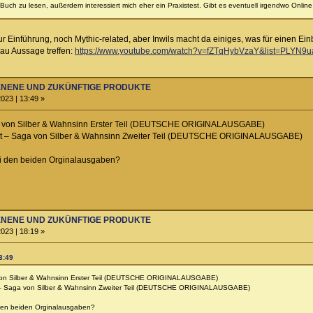
 Buch zu lesen, außerdem interessiert mich eher ein Praxistest. Gibt es eventuell irgendwo Onl
r Einführung, noch Mythic-related, aber Inwils macht da einiges, was für einen Ei
au Aussage treffen:
https://www.youtube.com/watch?v=fZTqHybVzaY&list=PLYN
HIENENE UND ZUKÜNFTIGE PRODUKTE
023 | 13:49 »
a von Silber & Wahnsinn Erster Teil (DEUTSCHE ORIGINALAUSGABE)
t – Saga von Silber & Wahnsinn Zweiter Teil (DEUTSCHE ORIGINALAUSGABE)
bei den beiden Orginalausgaben?
HIENENE UND ZUKÜNFTIGE PRODUKTE
023 | 18:19 »
3:49
von Silber & Wahnsinn Erster Teil (DEUTSCHE ORIGINALAUSGABE)
– Saga von Silber & Wahnsinn Zweiter Teil (DEUTSCHE ORIGINALAUSGABE)
i den beiden Orginalausgaben?