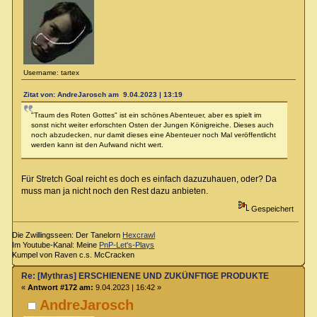
Username: tartex
Zitat von: AndreJarosch am 9.04.2023 | 13:19
"Traum des Roten Gottes" ist ein schönes Abenteuer, aber es spielt im
sonst nicht weiter erforschten Osten der Jungen Königreiche. Dieses auch
noch abzudecken, nur damit dieses eine Abenteuer noch Mal veröffentlicht
werden kann ist den Aufwand nicht wert.
Für Stretch Goal reicht es doch es einfach dazuzuhauen, oder? Da
muss man ja nicht noch den Rest dazu anbieten.
Gespeichert
Die Zwillingsseen: Der Tanelorn
Hexcrawl
Im Youtube-Kanal: Meine
PnP-Let's-Plays
Kumpel von Raven c.s. McCracken
Re: [Mythras] ERSCHIENENE UND ZUKÜNFTIGE PRODUKTE
«
Antwort #172 am:
9.04.2023 | 16:42 »
AndreJarosch