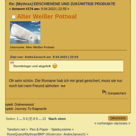
Re: [Mythras] ERSCHIENENE UND ZUKÜNFTIGE PRODUKTE
«
Antwort #174 am:
9.04.2023 | 22:55 »
Alter Weißer Pottwal
Username: Alter Weißer Pottwal
Zitat von: AndreJarosch am 8.04.2023 | 22:03
Sturmbringer und abgefeilt
Oh sehr schön. Die Romane hab ich mir grad gesichert, muss sie nur
noch bei nem Freund abholen
Gespeichert
spielt: Dolmenwood
spielt: Journey To Ragnarök
DRUCKEN
Seiten:
1
...
5
6
[
7
]
8
9
...
13
Nach oben
« vorheriges
nächstes »
Tanelorn.net
»
Pen & Paper - Spielsysteme
»
RuneQuest/Mythras/BRP
(Moderator:
AndreJarosch
) »