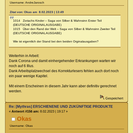
Username: AndreJarosch
Zitat von: Okas am 8.02.2023 | 13:49
1014 Zoriachs Kinder – Saga von Silber & Wahnsinn Erster Teil
(DEUTSCHE ORIGINALAUSGABE)
1015 Über den Rand der Welt – Saga von Silber & Wahnsinn Zweiter Teil
(DEUTSCHE ORIGINALAUSGABE)
Wie ist eigentlich der Stand bei den beiden Orginalausgaben?
Weiterhin in Arbeit:
Dank Corona und damit einhergehender Erkrankungen warten wir
noch auf 6 Illus.
Dank Arbeitsplatzwechsel des Korrekturlesers fehlen auch dort noch
ein paar wenige Kapitel.
Mit einem Erscheinen in diesem Jahr kann aber definitiv gerechnet
werden.
Gespeichert
Re: [Mythras] ERSCHIENENE UND ZUKÜNFTIGE PRODUKTE
«
Antwort #156 am:
8.02.2023 | 19:17 »
Okas
Username: Okas