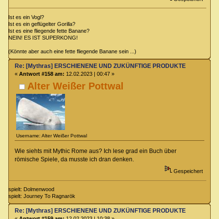
Ist es ein Vogl?
Ist es ein geflügelter Gorilla?
Ist es eine fliegende fette Banane?
NEIN! ES IST SUPERKONG!
(Könnte aber auch eine fette fliegende Banane sein ...)
Re: [Mythras] ERSCHIENENE UND ZUKÜNFTIGE PRODUKTE
«
Antwort #158 am:
12.02.2023 | 00:47 »
Alter Weißer Pottwal
Username: Alter Weißer Pottwal
Wie siehts mit Mythic Rome aus? Ich lese grad ein Buch über
römische Spiele, da musste ich dran denken.
Gespeichert
spielt: Dolmenwood
spielt: Journey To Ragnarök
Re: [Mythras] ERSCHIENENE UND ZUKÜNFTIGE PRODUKTE
«
Antwort #159 am:
12.02.2023 | 10:38 »