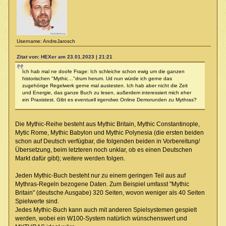
Username: AndreJarosch
Zitat von: HEXer am 23.01.2023 | 21:21
Ich hab mal ne doofe Frage: Ich schleiche schon ewig um die ganzen
historischen "Mythic…"drum herum. Ud nun würde ich gerne das
zugehörige Regelwerk gerne mal austesten. Ich hab aber nicht die Zeit
und Energie, das ganze Buch zu lesen, außerdem interessiert mich eher
ein Praxistest. Gibt es eventuell irgendwo Online Demorunden zu Mythras?
Die Mythic-Reihe besteht aus Mythic Britain, Mythic Constantinople,
Mytic Rome, Mythic Babylon und Mythic Polynesia (die ersten beiden
schon auf Deutsch verfügbar, die folgenden beiden in Vorbereitung/
Übersetzung, beim letzteren noch unklar, ob es einen Deutschen
Markt dafür gibt); weitere werden folgen.
Jeden Mythic-Buch besteht nur zu einem geringen Teil aus auf
Mythras-Regeln bezogene Daten. Zum Beispiel umfasst "Mythic
Britain" (deutsche Ausgabe) 320 Seiten, wovon weniger als 40 Seiten
Spielwerte sind.
Jedes Mythic-Buch kann auch mit anderen Spielsystemen gespielt
werden, wobei ein W100-System natürlich wünschenswert und