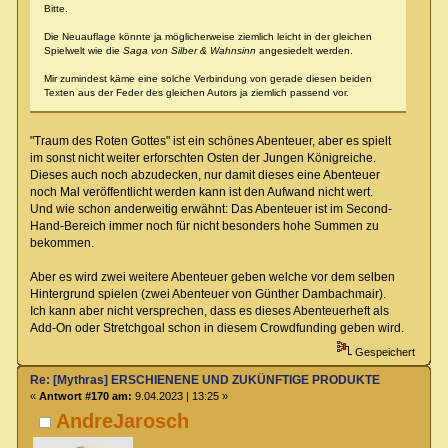
Bitte.
Die Neuauflage könnte ja möglicherweise ziemlich leicht in der gleichen
Spielwelt wie die
Saga von Silber & Wahnsinn
angesiedelt werden.
Mir zumindest käme eine solche Verbindung von gerade diesen beiden
Texten aus der Feder des gleichen Autors ja ziemlich passend vor.
"Traum des Roten Gottes" ist ein schönes Abenteuer, aber es spielt
im sonst nicht weiter erforschten Osten der Jungen Königreiche.
Dieses auch noch abzudecken, nur damit dieses eine Abenteuer
noch Mal veröffentlicht werden kann ist den Aufwand nicht wert.
Und wie schon anderweitig erwähnt: Das Abenteuer ist im Second-
Hand-Bereich immer noch für nicht besonders hohe Summen zu
bekommen.
Aber es wird zwei weitere Abenteuer geben welche vor dem selben
Hintergrund spielen (zwei Abenteuer von Günther Dambachmair).
Ich kann aber nicht versprechen, dass es dieses Abenteuerheft als
Add-On oder Stretchgoal schon in diesem Crowdfunding geben wird.
Gespeichert
Re: [Mythras] ERSCHIENENE UND ZUKÜNFTIGE PRODUKTE
«
Antwort #170 am:
9.04.2023 | 13:25 »
AndreJarosch