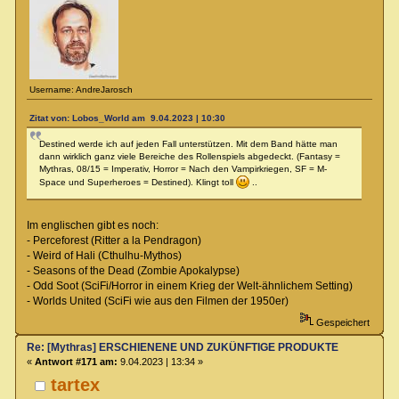
Username: AndreJarosch
Zitat von: Lobos_World am 9.04.2023 | 10:30
Destined werde ich auf jeden Fall unterstützen. Mit dem Band hätte man
dann wirklich ganz viele Bereiche des Rollenspiels abgedeckt. (Fantasy =
Mythras, 08/15 = Imperativ, Horror = Nach den Vampirkriegen, SF = M-
Space und Superheroes = Destined). Klingt toll
..
Im englischen gibt es noch:
- Perceforest (Ritter a la Pendragon)
- Weird of Hali (Cthulhu-Mythos)
- Seasons of the Dead (Zombie Apokalypse)
- Odd Soot (SciFi/Horror in einem Krieg der Welt-ähnlichem Setting)
- Worlds United (SciFi wie aus den Filmen der 1950er)
Gespeichert
Re: [Mythras] ERSCHIENENE UND ZUKÜNFTIGE PRODUKTE
«
Antwort #171 am:
9.04.2023 | 13:34 »
tartex