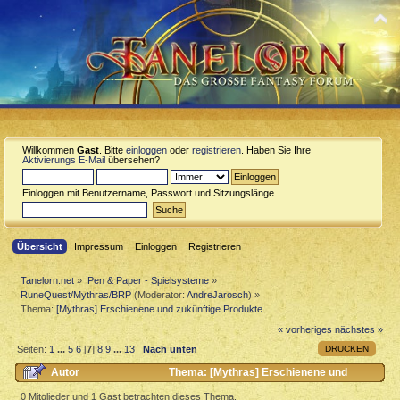
Willkommen
Gast
. Bitte
einloggen
oder
registrieren
. Haben Sie Ihre
Aktivierungs E-Mail
übersehen?
Einloggen mit Benutzername, Passwort und Sitzungslänge
Übersicht
Impressum
Einloggen
Registrieren
Tanelorn.net
»
Pen & Paper - Spielsysteme
»
RuneQuest/Mythras/BRP
(Moderator:
AndreJarosch
) »
Thema:
[Mythras] Erschienene und zukünftige Produkte
« vorheriges
nächstes »
DRUCKEN
Seiten:
1
...
5
6
[
7
]
8
9
...
13
Nach unten
Autor
Thema: [Mythras] Erschienene und
zukünftige Produkte (Gelesen 70620 mal)
0 Mitglieder und 1 Gast betrachten dieses Thema.