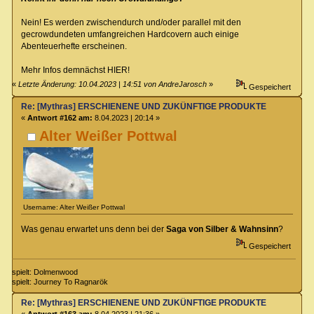
Nein! Es werden zwischendurch und/oder parallel mit den
gecrowdundeten umfangreichen Hardcovern auch einige
Abenteuerhefte erscheinen.
Mehr Infos demnächst HIER!
«
Letzte Änderung: 10.04.2023 | 14:51 von AndreJarosch
»
Gespeichert
Re: [Mythras] ERSCHIENENE UND ZUKÜNFTIGE PRODUKTE
«
Antwort #162 am:
8.04.2023 | 20:14 »
Alter Weißer Pottwal
Username: Alter Weißer Pottwal
Was genau erwartet uns denn bei der
Saga von Silber & Wahnsinn
?
Gespeichert
spielt: Dolmenwood
spielt: Journey To Ragnarök
Re: [Mythras] ERSCHIENENE UND ZUKÜNFTIGE PRODUKTE