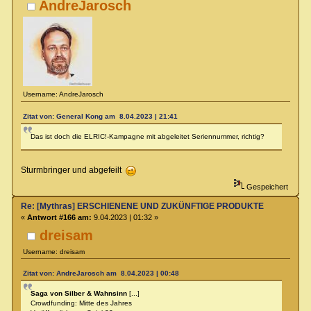
AndreJarosch
Username: AndreJarosch
Zitat von: General Kong am 8.04.2023 | 21:41
Das ist doch die ELRIC!-Kampagne mit abgeleitet Seriennummer, richtig?
Sturmbringer und abgefeilt
Gespeichert
Re: [Mythras] ERSCHIENENE UND ZUKÜNFTIGE PRODUKTE
«
Antwort #166 am:
9.04.2023 | 01:32 »
dreisam
Username: dreisam
Zitat von: AndreJarosch am 8.04.2023 | 00:48
Saga von Silber & Wahnsinn
[...]
Crowdfunding: Mitte des Jahres