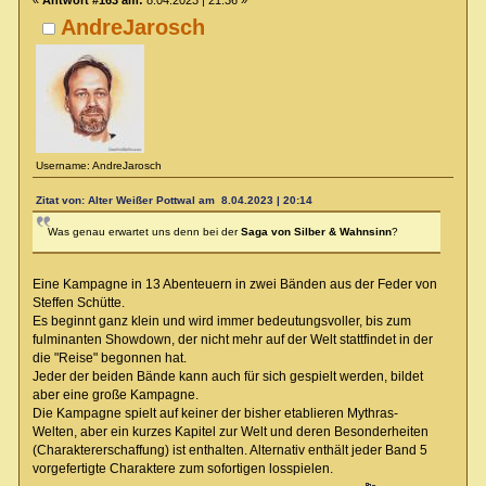
«
Antwort #163 am:
8.04.2023 | 21:36 »
AndreJarosch
Username: AndreJarosch
Zitat von: Alter Weißer Pottwal am 8.04.2023 | 20:14
Was genau erwartet uns denn bei der
Saga von Silber & Wahnsinn
?
Eine Kampagne in 13 Abenteuern in zwei Bänden aus der Feder von
Steffen Schütte.
Es beginnt ganz klein und wird immer bedeutungsvoller, bis zum
fulminanten Showdown, der nicht mehr auf der Welt stattfindet in der
die "Reise" begonnen hat.
Jeder der beiden Bände kann auch für sich gespielt werden, bildet
aber eine große Kampagne.
Die Kampagne spielt auf keiner der bisher etablieren Mythras-
Welten, aber ein kurzes Kapitel zur Welt und deren Besonderheiten
(Charaktererschaffung) ist enthalten. Alternativ enthält jeder Band 5
vorgefertigte Charaktere zum sofortigen losspielen.