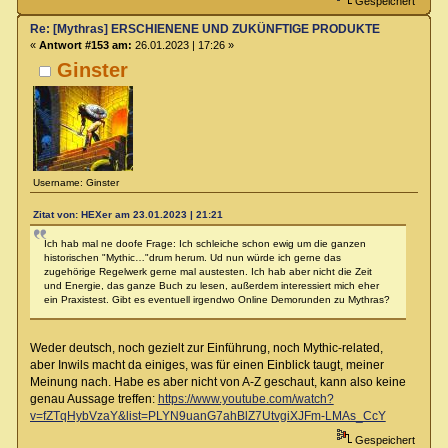
Gespeichert
Re: [Mythras] ERSCHIENENE UND ZUKÜNFTIGE PRODUKTE
«
Antwort #153 am:
26.01.2023 | 17:26 »
Ginster
Username: Ginster
Zitat von: HEXer am 23.01.2023 | 21:21
Ich hab mal ne doofe Frage: Ich schleiche schon ewig um die ganzen
historischen "Mythic…"drum herum. Ud nun würde ich gerne das
zugehörige Regelwerk gerne mal austesten. Ich hab aber nicht die Zeit
und Energie, das ganze Buch zu lesen, außerdem interessiert mich eher
ein Praxistest. Gibt es eventuell irgendwo Online Demorunden zu Mythras?
Weder deutsch, noch gezielt zur Einführung, noch Mythic-related,
aber Inwils macht da einiges, was für einen Einblick taugt, meiner
Meinung nach. Habe es aber nicht von A-Z geschaut, kann also keine
genau Aussage treffen:
https://www.youtube.com/watch?
v=fZTqHybVzaY&list=PLYN9uanG7ahBlZ7UtvgiXJFm-LMAs_CcY
Gespeichert