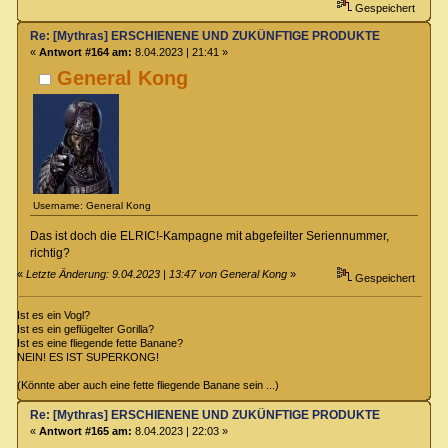
Gespeichert
Re: [Mythras] ERSCHIENENE UND ZUKÜNFTIGE PRODUKTE
«
Antwort #164 am:
8.04.2023 | 21:41 »
General Kong
Username: General Kong
Das ist doch die ELRIC!-Kampagne mit abgefeilter Seriennummer,
richtig?
«
Letzte Änderung: 9.04.2023 | 13:47 von General Kong
»
Gespeichert
Ist es ein Vogl?
Ist es ein geflügelter Gorilla?
Ist es eine fliegende fette Banane?
NEIN! ES IST SUPERKONG!
(Könnte aber auch eine fette fliegende Banane sein ...)
Re: [Mythras] ERSCHIENENE UND ZUKÜNFTIGE PRODUKTE
«
Antwort #165 am:
8.04.2023 | 22:03 »