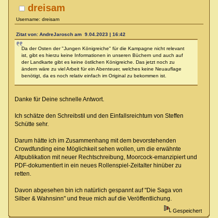
dreisam
Username: dreisam
Zitat von: AndreJarosch am 9.04.2023 | 16:42
Da der Osten der "Jungen Königreiche" für die Kampagne nicht relevant
ist, gibt es hierzu keine Informationen in unseren Büchern und auch auf
der Landkarte gibt es keine östlichen Königreiche. Das jetzt noch zu
ändern wäre zu viel Arbeit für ein Abenteuer, welches keine Neuauflage
benötigt, da es noch relativ einfach im Original zu bekommen ist.
Danke für Deine schnelle Antwort.
Ich schätze den Schreibstil und den Einfallsreichtum von Steffen
Schütte sehr.
Darum hätte ich im Zusammenhang mit dem bevorstehenden
Crowdfunding eine Möglichkeit sehen wollen, um die erwähnte
Altpublikation mit neuer Rechtschreibung, Moorcock-emanzipiert und
PDF-dokumentiert in ein neues Rollenspiel-Zeitalter hinüber zu
retten.
Davon abgesehen bin ich natürlich gespannt auf "Die Saga von
Silber & Wahnsinn" und freue mich auf die Veröffentlichung.
Gespeichert