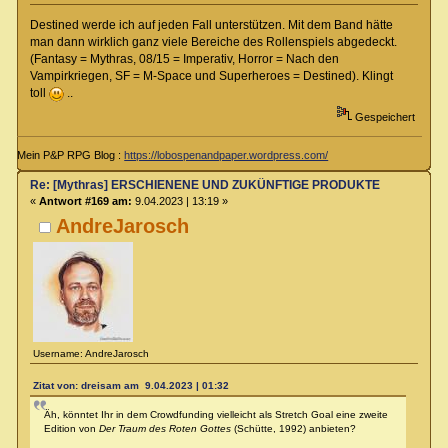
Destined werde ich auf jeden Fall unterstützen. Mit dem Band hätte
man dann wirklich ganz viele Bereiche des Rollenspiels abgedeckt.
(Fantasy = Mythras, 08/15 = Imperativ, Horror = Nach den
Vampirkriegen, SF = M-Space und Superheroes = Destined). Klingt
toll
..
Gespeichert
Mein P&P RPG Blog :
https://lobospenandpaper.wordpress.com/
Re: [Mythras] ERSCHIENENE UND ZUKÜNFTIGE PRODUKTE
«
Antwort #169 am:
9.04.2023 | 13:19 »
AndreJarosch
Username: AndreJarosch
Zitat von: dreisam am 9.04.2023 | 01:32
Äh, könntet Ihr in dem Crowdfunding vielleicht als Stretch Goal eine zweite
Edition von
Der Traum des Roten Gottes
(Schütte, 1992) anbieten?