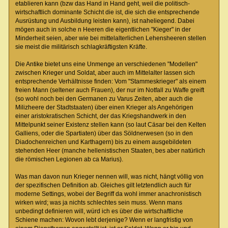
etablieren kann (bzw das Hand in Hand geht, weil die politisch-
wirtschaftlich dominante Schicht die ist, die sich die entsprechende
Ausrüstung und Ausbildung leisten kann), ist naheliegend. Dabei
mögen auch in solche n Heeren die eigentlichen "Kieger" in der
Minderheit seien, aber wie bei mittelalterlichen Lehensheeren stellen
sie meist die militärisch schlagkräftigsten Kräfte.
Die Antike bietet uns eine Unmenge an verschiedenen "Modellen"
zwischen Krieger und Soldat, aber auch im Mittelalter lassen sich
entsprechende Verhältnisse finden: Vom "Stammeskrieger" als einem
freien Mann (seltener auch Frauen), der nur im Notfall zu Waffe greift
(so wohl noch bei den Germanen zu Varus Zeiten, aber auch die
Milizheere der Stadtstaaten) über einen Krieger als Angehörigen
einer aristokratischen Schicht, der das Kriegshandwerk in den
Mittelpunkt seiner Existenz stellen kann (so laut Cäsar bei den Kelten
Galliens, oder die Spartiaten) über das Söldnerwesen (so in den
Diadochenreichen und Karthagern) bis zu einem ausgebildeten
stehenden Heer (manche hellenistischen Staaten, bes aber natürlich
die römischen Legionen ab ca Marius).
Was man davon nun Krieger nennen will, was nicht, hängt völlig von
der spezifischen Definition ab. Gleiches gilt letztendlich auch für
moderne Settings, wobei der Begriff da wohl immer anachronistisch
wirken wird; was ja nichts schlechtes sein muss. Wenn mans
unbedingt definieren will, würd ich es über die wirtschaftliche
Schiene machen: Wovon lebt derjenige? Wenn er langfristig von