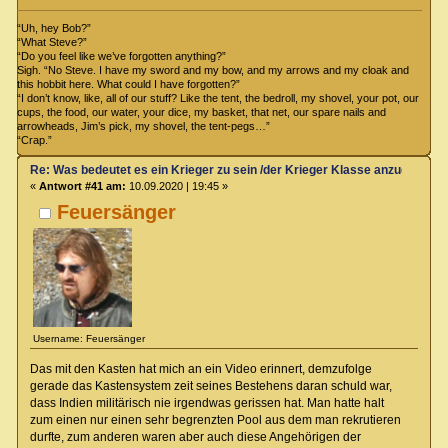
“Uh, hey Bob?”
“What Steve?”
“Do you feel like we’ve forgotten anything?”
Sigh. “No Steve. I have my sword and my bow, and my arrows and my cloak and
this hobbit here. What could I have forgotten?”
“I don’t know, like, all of our stuff? Like the tent, the bedroll, my shovel, your pot, our
cups, the food, our water, your dice, my basket, that net, our spare nails and
arrowheads, Jim’s pick, my shovel, the tent-pegs…”
“Crap.”
Re: Was bedeutet es ein Krieger zu sein /der Krieger Klasse anzugehören
«
Antwort #41 am:
10.09.2020 | 19:45 »
Feuersänger
Username: Feuersänger
Das mit den Kasten hat mich an ein Video erinnert, demzufolge
gerade das Kastensystem zeit seines Bestehens daran schuld war,
dass Indien militärisch nie irgendwas gerissen hat. Man hatte halt
zum einen nur einen sehr begrenzten Pool aus dem man rekrutieren
durfte, zum anderen waren aber auch diese Angehörigen der