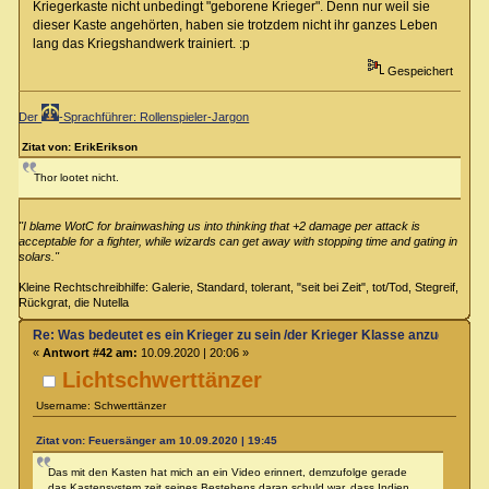
Kriegerkaste nicht unbedingt "geborene Krieger". Denn nur weil sie
dieser Kaste angehörten, haben sie trotzdem nicht ihr ganzes Leben
lang das Kriegshandwerk trainiert. :p
Gespeichert
Der
-Sprachführer: Rollenspieler-Jargon
Zitat von: ErikErikson
Thor lootet nicht.
"I blame WotC for brainwashing us into thinking that +2 damage per attack is
acceptable for a fighter, while wizards can get away with stopping time and gating in
solars."
Kleine Rechtschreibhilfe: Galerie, Standard, tolerant, "seit bei Zeit", tot/Tod, Stegreif,
Rückgrat, die Nutella
Re: Was bedeutet es ein Krieger zu sein /der Krieger Klasse anzugehören
«
Antwort #42 am:
10.09.2020 | 20:06 »
Lichtschwerttänzer
Username: Schwerttänzer
Zitat von: Feuersänger am 10.09.2020 | 19:45
Das mit den Kasten hat mich an ein Video erinnert, demzufolge gerade
das Kastensystem zeit seines Bestehens daran schuld war, dass Indien