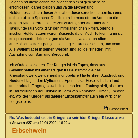
Leider sind diese Zeiten meist eher schlecht geschichtlich
erschlossen, daher bleiben uns va die Mythen und
Heldengeschichten dieser Zeit, aber diese sprechen eigentlich eine
recht deutliche Sprache: Die Helden Homers (deren Vorbilder die
adligen Kriegsherren seiner Zeit waren), oder die Ritter der
Tafelrunde (als Vorbild für den mittelalterlichen Ritter), oder die
irischen Heldensagen wären Beispiele dafür. Auch Tolkien nahm sich
entsprechende Heldensagen als Vorbild, va aus den alten
angelsäschischen Epen, die sein täglcih Brot darstellten, und voila:
Alle Waffenträger in seinen Werken sind adlige "Krieger", mit
Ausnahme von Sam und Beregond.
Ich würde also sagen: Der Krieger ist ein Topos, dass aus
Gesellschaften mit einer adligen Kaste stammt, die das
Kriegshandwerk weitgehend monopolisiert hatte, ihren Ausdruck und
Niederschlag in den Mythen und Epen dieser Gesellschaften fand,
und dadurch Eingang sowohl in die moderne Fantasy hielt, als auch
in Darstellungen der Historie in Form von Romanen, Filmen, Theater
etc, wo der "Krieger" als tapferer Einzelkämpfer auch ein wirklicher
Longseller ist...
Gespeichert
Re: Was bedeutet es ein Krieger zu sein /der Krieger Klasse anzugehören
«
Antwort #27 am:
10.09.2020 | 16:22 »
Erbschwein