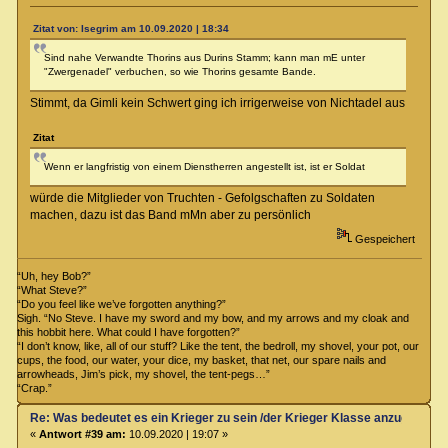
Zitat von: Isegrim am 10.09.2020 | 18:34
Sind nahe Verwandte Thorins aus Durins Stamm; kann man mE unter
"Zwergenadel" verbuchen, so wie Thorins gesamte Bande.
Stimmt, da Gimli kein Schwert ging ich irrigerweise von Nichtadel aus
Zitat
Wenn er langfristig von einem Dienstherren angestellt ist, ist er Soldat
würde die Mitglieder von Truchten - Gefolgschaften zu Soldaten
machen, dazu ist das Band mMn aber zu persönlich
Gespeichert
“Uh, hey Bob?”
“What Steve?”
“Do you feel like we’ve forgotten anything?”
Sigh. “No Steve. I have my sword and my bow, and my arrows and my cloak and
this hobbit here. What could I have forgotten?”
“I don’t know, like, all of our stuff? Like the tent, the bedroll, my shovel, your pot, our
cups, the food, our water, your dice, my basket, that net, our spare nails and
arrowheads, Jim’s pick, my shovel, the tent-pegs…”
“Crap.”
Re: Was bedeutet es ein Krieger zu sein /der Krieger Klasse anzugehören
«
Antwort #39 am:
10.09.2020 | 19:07 »