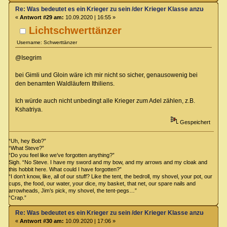
Re: Was bedeutet es ein Krieger zu sein /der Krieger Klasse anzugehören
«
Antwort #29 am:
10.09.2020 | 16:55 »
Lichtschwerttänzer
Username: Schwerttänzer
@Isegrim
bei Gimli und Gloin wäre ich mir nicht so sicher, genausowenig bei
den benamten Waldläufern Ithiliens.
Ich würde auch nicht unbedingt alle Krieger zum Adel zählen, z.B.
Kshatriya.
Gespeichert
“Uh, hey Bob?”
“What Steve?”
“Do you feel like we’ve forgotten anything?”
Sigh. “No Steve. I have my sword and my bow, and my arrows and my cloak and
this hobbit here. What could I have forgotten?”
“I don’t know, like, all of our stuff? Like the tent, the bedroll, my shovel, your pot, our
cups, the food, our water, your dice, my basket, that net, our spare nails and
arrowheads, Jim’s pick, my shovel, the tent-pegs…”
“Crap.”
Re: Was bedeutet es ein Krieger zu sein /der Krieger Klasse anzugehören
«
Antwort #30 am:
10.09.2020 | 17:06 »