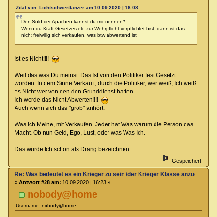
Zitat von: Lichtschwerttänzer am 10.09.2020 | 16:08
Den Sold der Apachen kannst du mir nennen?
Wenn du Kraft Gesetzes etc zur Wehrpflicht verpflichtet bist, dann ist das
nicht freiwillig sich verkaufen, was btw abwertend ist
Ist es Nicht!!!!
Weil das was Du meinst. Das Ist von den Politiker fest Gesetzt
worden. In dem Sinne Verkauft, durch die Politiker, wer weiß, Ich weiß
es Nicht wer von den den Grunddienst hatten.
Ich werde das Nicht Abwerten!!!!
Auch wenn sich das "grob" anhört.
Was Ich Meine, mit Verkaufen. Jeder hat Was warum die Person das
Macht. Ob nun Geld, Ego, Lust, oder was Was Ich.
Das würde Ich schon als Drang bezeichnen.
Gespeichert
Re: Was bedeutet es ein Krieger zu sein /der Krieger Klasse anzugehören
«
Antwort #28 am:
10.09.2020 | 16:23 »
nobody@home
Username: nobody@home