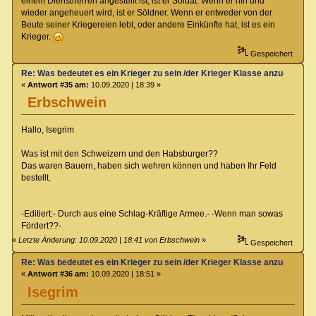
einem Dienstherren angestellt ist, ist er Soldat. Wenn er hin und
wieder angeheuert wird, ist er Söldner. Wenn er entweder von der
Beute seiner Kriegereien lebt, oder andere Einkünfte hat, ist es ein
Krieger.
Gespeichert
Re: Was bedeutet es ein Krieger zu sein /der Krieger Klasse anzugehören
«
Antwort #35 am:
10.09.2020 | 18:39 »
Erbschwein
Hallo, Isegrim
Was ist mit den Schweizern und den Habsburger??
Das waren Bauern, haben sich wehren können und haben Ihr Feld
bestellt.
-Editiert:- Durch aus eine Schlag-Kräftige Armee.- -Wenn man sowas
Fördert??-
«
Letzte Änderung: 10.09.2020 | 18:41 von Erbschwein
»
Gespeichert
Re: Was bedeutet es ein Krieger zu sein /der Krieger Klasse anzugehören
«
Antwort #36 am:
10.09.2020 | 18:51 »
Isegrim