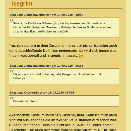
Isegrim
Zitat von: Lichtschwerttänzer am 10.09.2020 | 18:56
Stimmt, da Gimli kein Schwert ging ich irrigerweise von Nichtadel aus
würde die Mitglieder von Truchten - Gefolgschaften zu Soldaten machen,
dazu ist das Band mMn aber zu persönlich
Truchten sagt mir in dem Zusammenhang jetzt nichts. Ist sicher auch
keine abschließende Definition meinerseits, da wird sich immer was
finden, was überall und nirgends hinpasst...
Zitat von: Lichtschwerttänzer am 10.09.2020 | 16:55
Ich würde auch nicht unbedingt alle Krieger zum Adel zählen, z.B.
Kshatriya.
Zitat von: KhornedBeef am 10.09.2020 | 17:06
Gesundheit. Wer?
Zweithöchste Kaste im indischen Kastensystem. Kenn ich mich auch
nicht mit aus, aber das die an zweiter Stelle standen wird schon was
zu bedeuten haben. Dass die nicht alle in Saus und Braus lebten:
Geschenkt. Gab auch bitterarme französische Adlige im 18. Jh. (also