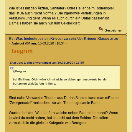
Wie ist es mit den Ärzten, Sanitäter? Oder Heiler beim Rollenspiel
das ist Ja auch Nicht Normal? Die irgendwie Verletzungen in
Verstümmlung geht. Wenn es auch durch ein Unfall passiert ist.
Damals haben sie auch nur rum Ge-docktert.
Gespeichert
Re: Was bedeutet es ein Krieger zu sein /der Krieger Klasse anzugehören
«
Antwort #34 am:
10.09.2020 | 18:34 »
Isegrim
Zitat von: Lichtschwerttänzer am 10.09.2020 | 16:55
@Isegrim
bei Gimli und Gloin wäre ich mir nicht so sicher, genausowenig bei den
benamten Waldläufern Ithiliens.
Sind nahe Verwandte Thorins aus Durins Stamm; kann man mE unter
"Zwergenadel" verbuchen, so wie Thorins gesamte Bande.
Wurden bei den Waldläufern welche neben Faramir benannt? Wenn
ja wirst du recht haben, hat ch nicht auf dem Schirm. Die fallen
vermutlich in die gleiche Kategorie wie Beregond.