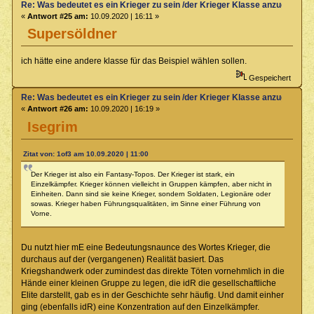
Re: Was bedeutet es ein Krieger zu sein /der Krieger Klasse anzugehören
«
Antwort #25 am:
10.09.2020 | 16:11 »
Supersöldner
ich hätte eine andere klasse für das Beispiel wählen sollen.
Gespeichert
Re: Was bedeutet es ein Krieger zu sein /der Krieger Klasse anzugehören
«
Antwort #26 am:
10.09.2020 | 16:19 »
Isegrim
Zitat von: 1of3 am 10.09.2020 | 11:00
Der Krieger ist also ein Fantasy-Topos. Der Krieger ist stark, ein
Einzelkämpfer. Krieger können vielleicht in Gruppen kämpfen, aber nicht in
Einheiten. Dann sind sie keine Krieger, sondern Soldaten, Legionäre oder
sowas. Krieger haben Führungsqualitäten, im Sinne einer Führung von
Vorne.
Du nutzt hier mE eine Bedeutungsnaunce des Wortes Krieger, die
durchaus auf der (vergangenen) Realität basiert. Das
Kriegshandwerk oder zumindest das direkte Töten vornehmlich in die
Hände einer kleinen Gruppe zu legen, die idR die gesellschaftliche
Elite darstellt, gab es in der Geschichte sehr häufig. Und damit einher
ging (ebenfalls idR) eine Konzentration auf den Einzelkämpfer.