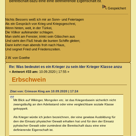
Bereitschaft dazu eine eine definierende Eigenschaft ist.
Gespeichert
Nichts Bessers weiß ich mir an Sonn- und Feiertagen
Als ein Gespräch von Krieg und Kriegsgeschrei,
Wenn hinten, weit, in der Türkei,
Die Völker aufeinander schlagen.
Man steht am Fenster, trinkt sein Gläschen aus
Und sieht den Fluß hinab die bunten Schiffe gleiten;
Dann kehrt man abends froh nach Haus,
Und segnet Fried und Friedenszeiten.
J.W. von Goethe
Re: Was bedeutet es ein Krieger zu sein /der Krieger Klasse anzugehören
«
Antwort #33 am:
10.09.2020 | 17:55 »
Erbschwein
Zitat von: Crimson King am 10.09.2020 | 17:24
Mit Blick auf Wikinger, Mongolen etc. ist das Kriegerdasein sicherlich nicht
zwangsläufig an den Adelsstand oder eine vergleichbare soziale Klasse
gekoppelt.
Als Krieger würde ich jeden bezeichnen, der eine gewisse Ausbildung für
den der Einsatz physischer Gewalt erhalten hat und für den der Einsatz
pyhsischer Gewalt oder zumindest die Bereitschaft dazu eine eine
definierende Eigenschaft ist.