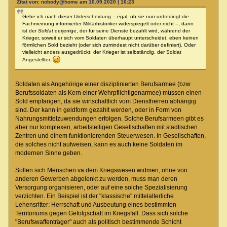
Zitat von: nobody@home am 10.09.2020 | 16:23
Gehe ich nach dieser Unterscheidung -- egal, ob sie nun unbedingt die
Fachmeinung informierter Militärhistoriker widerspiegelt oder nicht --, dann
ist der
Soldat
derjenige, der für seine Dienste bezahlt wird, während der
Krieger, soweit er sich vom Soldaten überhaupt unterscheidet, eben keinen
förmlichen Sold bezieht (oder sich zumindest nicht darüber definiert). Oder
vielleicht anders ausgedrückt: der Krieger ist selbständig, der Soldat
Angestellter.
Soldaten als Angehörige einer disziplinierten Berufsarmee (bzw
Berufssoldaten als Kern einer Wehrpflichtigenarmee) müssen einen
Sold empfangen, da sie wirtschaftlich vom Dienstherren abhängig
sind. Der kann in geldform gezahlt werden, oder in Form von
Nahrungsmittelzuwendungen erfolgen. Solche Berufsarmeen gibt es
aber nur komplexen, arbeitsteiligen Gesellschaften mit städtischen
Zentren und einem funktionierenden Steuerwesen. In Gesellschaften,
die solches nicht aufweisen, kann es auch keine Soldaten im
modernen Sinne geben.
Sollen sich Menschen va dem Kriegswesen widmen, ohne von
anderen Gewerben abgelenkt zu werden, muss man deren
Versorgung organisieren, oder auf eine solche Spezialisierung
verzichten. Ein Beispiel ist der "klassische" mittelalterliche
Lehensritter: Herrschaft und Ausbeutung eines bestimmten
Territoriums gegen Gefolgschaft im Kriegsfall. Dass sich solche
"Berufswaffenträger" auch als politisch bestimmende Schicht