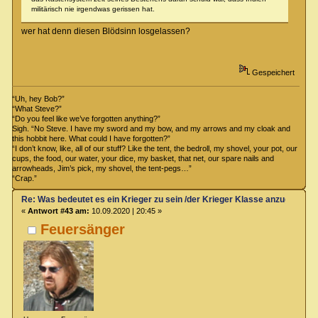
militärisch nie irgendwas gerissen hat.
wer hat denn diesen Blödsinn losgelassen?
Gespeichert
“Uh, hey Bob?”
“What Steve?”
“Do you feel like we’ve forgotten anything?”
Sigh. “No Steve. I have my sword and my bow, and my arrows and my cloak and
this hobbit here. What could I have forgotten?”
“I don’t know, like, all of our stuff? Like the tent, the bedroll, my shovel, your pot, our
cups, the food, our water, your dice, my basket, that net, our spare nails and
arrowheads, Jim’s pick, my shovel, the tent-pegs…”
“Crap.”
Re: Was bedeutet es ein Krieger zu sein /der Krieger Klasse anzugehören
«
Antwort #43 am:
10.09.2020 | 20:45 »
Feuersänger