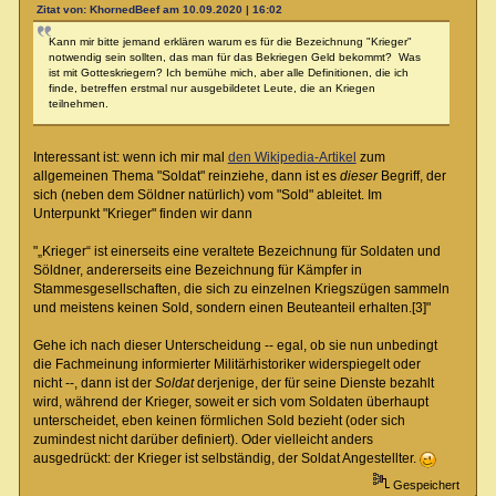
Zitat von: KhornedBeef am 10.09.2020 | 16:02
Kann mir bitte jemand erklären warum es für die Bezeichnung "Krieger"
notwendig sein sollten, das man für das Bekriegen Geld bekommt? Was
ist mit Gotteskriegern? Ich bemühe mich, aber alle Definitionen, die ich
finde, betreffen erstmal nur ausgebildetet Leute, die an Kriegen
teilnehmen.
Interessant ist: wenn ich mir mal
den Wikipedia-Artikel
zum
allgemeinen Thema "Soldat" reinziehe, dann ist es
dieser
Begriff, der
sich (neben dem Söldner natürlich) vom "Sold" ableitet. Im
Unterpunkt "Krieger" finden wir dann
"„Krieger“ ist einerseits eine veraltete Bezeichnung für Soldaten und
Söldner, andererseits eine Bezeichnung für Kämpfer in
Stammesgesellschaften, die sich zu einzelnen Kriegszügen sammeln
und meistens keinen Sold, sondern einen Beuteanteil erhalten.[3]"
Gehe ich nach dieser Unterscheidung -- egal, ob sie nun unbedingt
die Fachmeinung informierter Militärhistoriker widerspiegelt oder
nicht --, dann ist der
Soldat
derjenige, der für seine Dienste bezahlt
wird, während der Krieger, soweit er sich vom Soldaten überhaupt
unterscheidet, eben keinen förmlichen Sold bezieht (oder sich
zumindest nicht darüber definiert). Oder vielleicht anders
ausgedrückt: der Krieger ist selbständig, der Soldat Angestellter.
Gespeichert