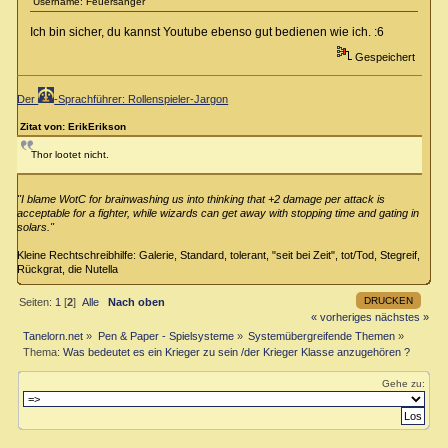
Username: Feuersänger
Ich bin sicher, du kannst Youtube ebenso gut bedienen wie ich. :6
Gespeichert
Der
-Sprachführer: Rollenspieler-Jargon
Zitat von: ErikErikson
Thor lootet nicht.
"I blame WotC for brainwashing us into thinking that +2 damage per attack is
acceptable for a fighter, while wizards can get away with stopping time and gating in
solars."
Kleine Rechtschreibhilfe: Galerie, Standard, tolerant, "seit bei Zeit", tot/Tod, Stegreif,
Rückgrat, die Nutella
DRUCKEN
Seiten:
1
[
2
]
Alle
Nach oben
« vorheriges
nächstes »
Tanelorn.net
»
Pen & Paper - Spielsysteme
»
Systemübergreifende Themen
»
Thema:
Was bedeutet es ein Krieger zu sein /der Krieger Klasse anzugehören ?
Gehe zu: