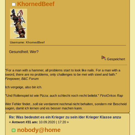
KhornedBeef
Username: KhornedBeef
Gesundheit. Wer?
Gespeichert
"For a man with a hammer, all problems start to look like nails. For a man with a
sword, there are no problems, only challenges to be met with steel and faith."
Firepower, B&C Forum
Ich vergeige, also bin ich.
"Und Rollenspiel ist wie Pizza: auch schlecht noch recht beliebt."
FirstOrkos Rap
Wer Fehler findet...soll sie verdammt nochmal nicht behalten, sondern mir Bescheid
sagen, damit ich lernen und es besser machen kann.
Re: Was bedeutet es ein Krieger zu sein /der Krieger Klasse anzugehören
«
Antwort #31 am:
10.09.2020 | 17:20 »
nobody@home