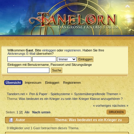
Willkommen
Gast
. Bitte
einloggen
oder
registrieren
. Haben Sie Ihre
Aktivierungs E-Mail
übersehen?
Einloggen mit Benutzername, Passwort und Sitzungslänge
Übersicht
Impressum
Einloggen
Registrieren
Tanelorn.net
»
Pen & Paper - Spielsysteme
»
Systemübergreifende Themen
»
Thema:
Was bedeutet es ein Krieger zu sein /der Krieger Klasse anzugehören ?
« vorheriges
nächstes »
DRUCKEN
Seiten:
1
[
2
]
Alle
Nach unten
Autor
Thema: Was bedeutet es ein Krieger zu
sein /der Krieger Klasse anzugehören ? (Gelesen 6316 mal)
0 Mitglieder und 1 Gast betrachten dieses Thema.