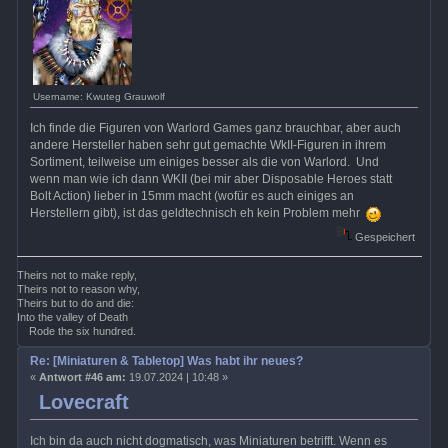
Username: Kwuteg Grauwolf
Ich finde die Figuren von Warlord Games ganz brauchbar, aber auch
andere Hersteller haben sehr gut gemachte WkII-Figuren in ihrem
Sortiment, teilweise um einiges besser als die von Warlord. Und
wenn man wie ich dann WKII (bei mir aber Disposable Heroes statt
Bolt Action) lieber in 15mm macht (wofür es auch einiges an
Herstellern gibt), ist das geldtechnisch eh kein Problem mehr
Gespeichert
Theirs not to make reply,
Theirs not to reason why,
Theirs but to do and die:
Into the valley of Death
Rode the six hundred.
Re: [Miniaturen & Tabletop] Was habt ihr neues?
«
Antwort #46 am:
19.07.2024 | 10:48 »
Lovecraft
Ich bin da auch nicht dogmatisch, was Miniaturen betrifft. Wenn es