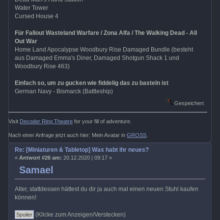
Water Tower
Cursed House 4
Für Fallout Wasteland Warfare / Zona Alfa / The Walking Dead - All
Out War
Home Land Apocalypse Woodbury Rise Damaged Bundle (besteht
aus Damaged Emma's Diner, Damaged Shotgun Shack 1 und
Woodbury Rise 463)
Einfach so, um zu gucken wie fiddelig das zu basteln ist
German Navy - Bismarck (Battleship)
Gespeichert
Visit
Decoder Ring Theatre
for your fill of adventure.
Nach einer Anfrage jetzt auch hier: Mein Avatar in
GROSS
.
Re: [Miniaturen & Tabletop] Was habt ihr neues?
«
Antwort #26 am:
20.12.2020 | 09:17 »
Samael
Alter, stattdessen hättest du dir ja auch mal einen neuen Stuhl kaufen
können!
(Klicke zum Anzeigen/Verstecken)