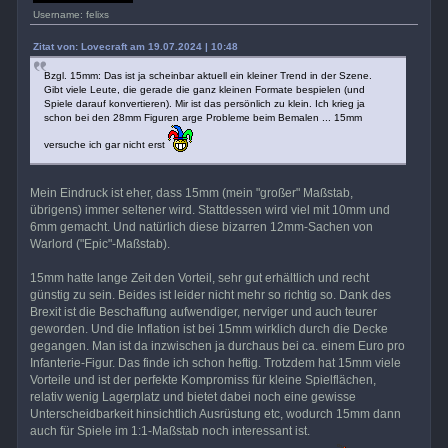
Username: felixs
Zitat von: Lovecraft am 19.07.2024 | 10:48
Bzgl. 15mm: Das ist ja scheinbar aktuell ein kleiner Trend in der Szene.
Gibt viele Leute, die gerade die ganz kleinen Formate bespielen (und
Spiele darauf konvertieren). Mir ist das persönlich zu klein. Ich krieg ja
schon bei den 28mm Figuren arge Probleme beim Bemalen ... 15mm
versuche ich gar nicht erst
Mein Eindruck ist eher, dass 15mm (mein "großer" Maßstab,
übrigens) immer seltener wird. Stattdessen wird viel mit 10mm und
6mm gemacht. Und natürlich diese bizarren 12mm-Sachen von
Warlord ("Epic"-Maßstab).
15mm hatte lange Zeit den Vorteil, sehr gut erhältlich und recht
günstig zu sein. Beides ist leider nicht mehr so richtig so. Dank des
Brexit ist die Beschaffung aufwendiger, nerviger und auch teurer
geworden. Und die Inflation ist bei 15mm wirklich durch die Decke
gegangen. Man ist da inzwischen ja durchaus bei ca. einem Euro pro
Infanterie-Figur. Das finde ich schon heftig. Trotzdem hat 15mm viele
Vorteile und ist der perfekte Kompromiss für kleine Spielflächen,
relativ wenig Lagerplatz und bietet dabei noch eine gewisse
Unterscheidbarkeit hinsichtlich Ausrüstung etc, wodurch 15mm dann
auch für Spiele im 1:1-Maßstab noch interessant ist.