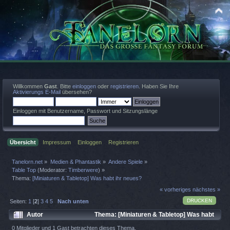
Willkommen
Gast
. Bitte
einloggen
oder
registrieren
. Haben Sie Ihre
Aktivierungs E-Mail
übersehen?
Einloggen mit Benutzername, Passwort und Sitzungslänge
Übersicht
Impressum
Einloggen
Registrieren
Tanelorn.net
»
Medien & Phantastik
»
Andere Spiele
»
Table Top
(Moderator:
Timberwere
) »
Thema:
[Miniaturen & Tabletop] Was habt ihr neues?
« vorheriges
nächstes »
DRUCKEN
Seiten:
1
[
2
]
3
4
5
Nach unten
Autor
Thema: [Miniaturen & Tabletop] Was habt
ihr neues? (Gelesen 16586 mal)
0 Mitglieder und 1 Gast betrachten dieses Thema.