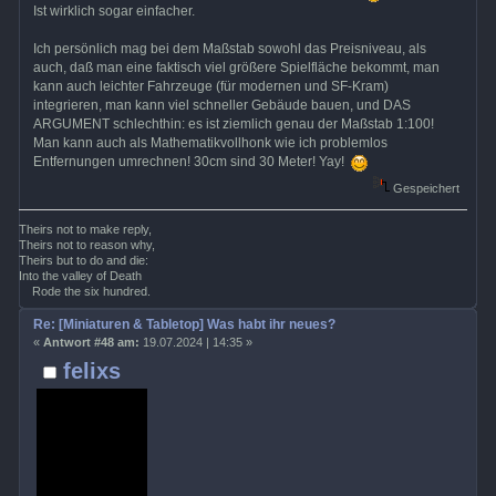
Ist wirklich sogar einfacher.
Ich persönlich mag bei dem Maßstab sowohl das Preisniveau, als
auch, daß man eine faktisch viel größere Spielfläche bekommt, man
kann auch leichter Fahrzeuge (für modernen und SF-Kram)
integrieren, man kann viel schneller Gebäude bauen, und DAS
ARGUMENT schlechthin: es ist ziemlich genau der Maßstab 1:100!
Man kann auch als Mathematikvollhonk wie ich problemlos
Entfernungen umrechnen! 30cm sind 30 Meter! Yay!
Gespeichert
Theirs not to make reply,
Theirs not to reason why,
Theirs but to do and die:
Into the valley of Death
Rode the six hundred.
Re: [Miniaturen & Tabletop] Was habt ihr neues?
«
Antwort #48 am:
19.07.2024 | 14:35 »
felixs