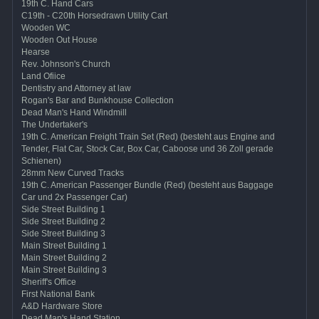
19th C. Hand Cars
C19th - C20th Horsedrawn Utility Cart
Wooden WC
Wooden Out House
Hearse
Rev. Johnson's Church
Land Ofiice
Dentistry and Attorney at law
Rogan's Bar and Bunkhouse Collection
Dead Man's Hand Windmill
The Undertaker's
19th C. American Freight Train Set (Red) (besteht aus Engine and
Tender, Flat Car, Stock Car, Box Car, Caboose und 36 Zoll gerade
Schienen)
28mm New Curved Tracks
19th C. American Passenger Bundle (Red) (besteht aus Baggage
Car und 2x Passenger Car)
Side Street Building 1
Side Street Building 2
Side Street Building 3
Main Street Building 1
Main Street Building 2
Main Street Building 3
Sheriff's Office
First National Bank
A&D Hardware Store
Dead Man's Hand Station