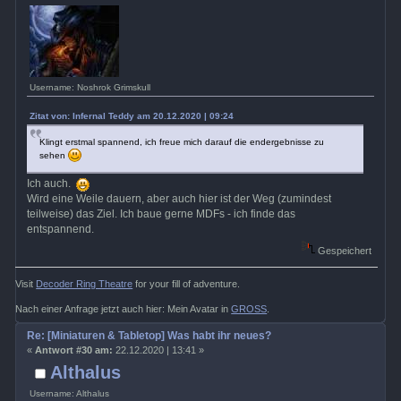
Username: Noshrok Grimskull
Zitat von: Infernal Teddy am 20.12.2020 | 09:24
Klingt erstmal spannend, ich freue mich darauf die endergebnisse zu
sehen
Ich auch.
Wird eine Weile dauern, aber auch hier ist der Weg (zumindest
teilweise) das Ziel. Ich baue gerne MDFs - ich finde das
entspannend.
Gespeichert
Visit
Decoder Ring Theatre
for your fill of adventure.
Nach einer Anfrage jetzt auch hier: Mein Avatar in
GROSS
.
Re: [Miniaturen & Tabletop] Was habt ihr neues?
«
Antwort #30 am:
22.12.2020 | 13:41 »
Althalus
Username: Althalus