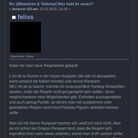
Re: [Miniaturen & Tabletop] Was habt ihr neues?
«
Antwort #33 am:
23.02.2023 | 10:20 »
felixs
Username: felixs
Habe mir zwei neue Regelwerke gekauft.
L'Art de la Guerre
in der neuen Ausgabe (die alte ist abzugeben,
wenn jemand sie haben möchte) und
Xenos Rampant
.
Mit
L'Art de la Guerre
möchte ich voraussichtlich Fantasy-Schlachten
spielen, wofür die Regeln recht gut geeignet sein sollten, da es
vergleichsweise viele Möglichkeiten gibt, Einheiten auszugestalten
und auch genug Punkte, an denen man mit zusätzlichen oder
geänderten Regeln recht leicht Fantasy-Figuren abbilden können
sollte.
Was ich mit
Xenos Rampant
machen will, weiß ich noch nicht. Aber
da ich schon bei
Dragon Rampant
fand, dass die Regeln sich
eigentlich eher nach etwas anfühlen, womit man SciFi spielen sollte,