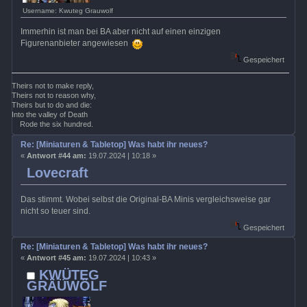
Username: Kwuteg Grauwolf
Immerhin ist man bei BA aber nicht auf einen einzigen
Figurenanbieter angewiesen
Gespeichert
Theirs not to make reply,
Theirs not to reason why,
Theirs but to do and die:
Into the valley of Death
Rode the six hundred.
Re: [Miniaturen & Tabletop] Was habt ihr neues?
«
Antwort #44 am:
19.07.2024 | 10:18 »
Lovecraft
Das stimmt. Wobei selbst die Original-BA Minis vergleichsweise gar
nicht so teuer sind.
Gespeichert
Re: [Miniaturen & Tabletop] Was habt ihr neues?
«
Antwort #45 am:
19.07.2024 | 10:43 »
KWÜTEG
GRÄÜWÖLF