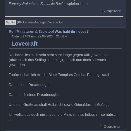
Fantasy Rules!
und
Fantastic Battles
spielen kann.
Gespeichert
(Klicke zum Anzeigen/Verstecken)
Re: [Miniaturen & Tabletop] Was habt ihr neues?
«
Antwort #39 am:
22.06.2024 | 21:06 »
Lovecraft
Nachdem ich mich sehr sehr sehr lange gegen 40k gewehrt habe
(obwohl ich das Setting sehr mag), bin ich nun doch schwach
geworden.
Zunächst hab ich mir die Black Templars Combat Patrol gekauft.
Dann einen Dreadnought ...
Dann noch einen Dreadnought ...
Und nun Großmarschall Helbrecht sowie Grimaldus mit Gefolge ...
Ich wollte das doch nie ... aber die Minis sind so hübsch ... so hübsch
...
Gespeichert