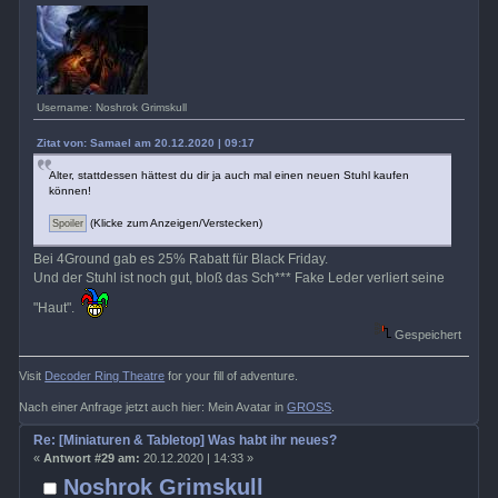
Username: Noshrok Grimskull
Zitat von: Samael am 20.12.2020 | 09:17
Alter, stattdessen hättest du dir ja auch mal einen neuen Stuhl kaufen
können!
(Klicke zum Anzeigen/Verstecken)
Bei 4Ground gab es 25% Rabatt für Black Friday.
Und der Stuhl ist noch gut, bloß das Sch*** Fake Leder verliert seine
"Haut".
Gespeichert
Visit
Decoder Ring Theatre
for your fill of adventure.
Nach einer Anfrage jetzt auch hier: Mein Avatar in
GROSS
.
Re: [Miniaturen & Tabletop] Was habt ihr neues?
«
Antwort #29 am:
20.12.2020 | 14:33 »
Noshrok Grimskull