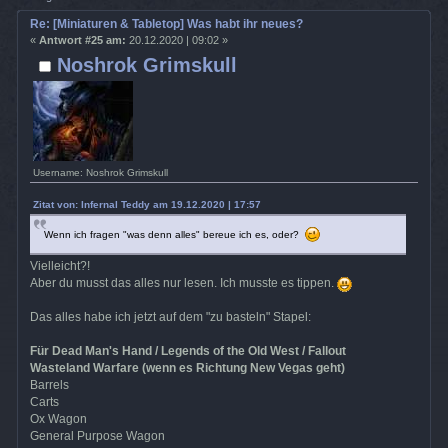
Re: [Miniaturen & Tabletop] Was habt ihr neues?
«
Antwort #25 am:
20.12.2020 | 09:02 »
Noshrok Grimskull
Username: Noshrok Grimskull
Zitat von: Infernal Teddy am 19.12.2020 | 17:57
Wenn ich fragen "was denn alles" bereue ich es, oder?
Vielleicht?!
Aber du musst das alles nur lesen. Ich musste es tippen.
Das alles habe ich jetzt auf dem "zu basteln" Stapel:
Für Dead Man's Hand / Legends of the Old West / Fallout
Wasteland Warfare (wenn es Richtung New Vegas geht)
Barrels
Carts
Ox Wagon
General Purpose Wagon