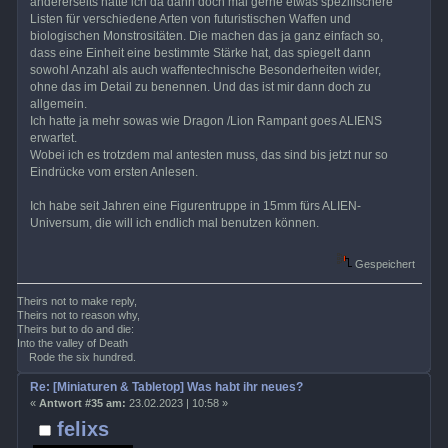
andererseits hätte ich da dann doch mal gerne etwas spezifischere
Listen für verschiedene Arten von futuristischen Waffen und
biologischen Monstrositäten. Die machen das ja ganz einfach so,
dass eine Einheit eine bestimmte Stärke hat, das spiegelt dann
sowohl Anzahl als auch waffentechnische Besonderheiten wider,
ohne das im Detail zu benennen. Und das ist mir dann doch zu
allgemein.
Ich hatte ja mehr sowas wie Dragon /Lion Rampant goes ALIENS
erwartet.
Wobei ich es trotzdem mal antesten muss, das sind bis jetzt nur so
Eindrücke vom ersten Anlesen.
Ich habe seit Jahren eine Figurentruppe in 15mm fürs ALIEN-
Universum, die will ich endlich mal benutzen können.
Gespeichert
Theirs not to make reply,
Theirs not to reason why,
Theirs but to do and die:
Into the valley of Death
Rode the six hundred.
Re: [Miniaturen & Tabletop] Was habt ihr neues?
«
Antwort #35 am:
23.02.2023 | 10:58 »
felixs