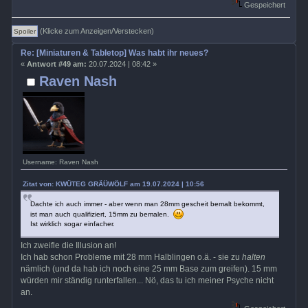
Gespeichert
(Klicke zum Anzeigen/Verstecken)
Re: [Miniaturen & Tabletop] Was habt ihr neues?
«
Antwort #49 am:
20.07.2024 | 08:42 »
Raven Nash
Username: Raven Nash
Zitat von: KWÜTEG GRÄÜWÖLF am 19.07.2024 | 10:56
Dachte ich auch immer - aber wenn man 28mm gescheit bemalt bekommt,
ist man auch qualifiziert, 15mm zu bemalen.
Ist wirklich sogar einfacher.
Ich zweifle die Illusion an!
Ich hab schon Probleme mit 28 mm Halblingen o.ä. - sie zu
halten
nämlich (und da hab ich noch eine 25 mm Base zum greifen). 15 mm
würden mir ständig runterfallen... Nö, das tu ich meiner Psyche nicht
an.