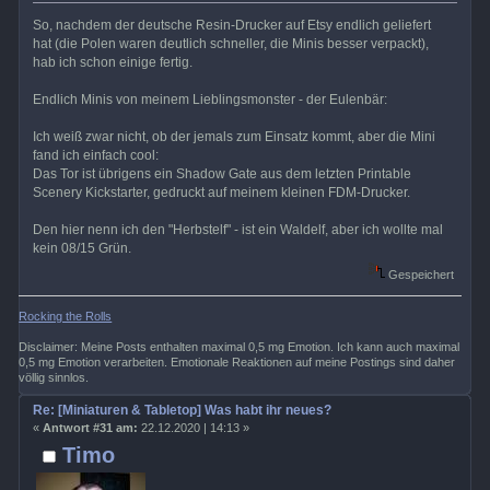
So, nachdem der deutsche Resin-Drucker auf Etsy endlich geliefert
hat (die Polen waren deutlich schneller, die Minis besser verpackt),
hab ich schon einige fertig.
Endlich Minis von meinem Lieblingsmonster - der Eulenbär:
Ich weiß zwar nicht, ob der jemals zum Einsatz kommt, aber die Mini
fand ich einfach cool:
Das Tor ist übrigens ein Shadow Gate aus dem letzten Printable
Scenery Kickstarter, gedruckt auf meinem kleinen FDM-Drucker.
Den hier nenn ich den "Herbstelf" - ist ein Waldelf, aber ich wollte mal
kein 08/15 Grün.
Gespeichert
Rocking the Rolls
Disclaimer: Meine Posts enthalten maximal 0,5 mg Emotion. Ich kann auch maximal
0,5 mg Emotion verarbeiten. Emotionale Reaktionen auf meine Postings sind daher
völlig sinnlos.
Re: [Miniaturen & Tabletop] Was habt ihr neues?
«
Antwort #31 am:
22.12.2020 | 14:13 »
Timo