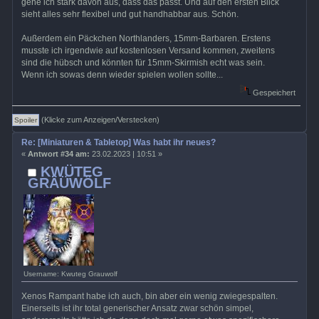
gehe ich stark davon aus, dass das passt. Und auf den ersten Blick
sieht alles sehr flexibel und gut handhabbar aus. Schön.
Außerdem ein Päckchen Northlanders, 15mm-Barbaren. Erstens
musste ich irgendwie auf kostenlosen Versand kommen, zweitens
sind die hübsch und könnten für 15mm-Skirmish echt was sein.
Wenn ich sowas denn wieder spielen wollen sollte...
Gespeichert
(Klicke zum Anzeigen/Verstecken)
Re: [Miniaturen & Tabletop] Was habt ihr neues?
«
Antwort #34 am:
23.02.2023 | 10:51 »
KWÜTEG
GRÄÜWÖLF
Username: Kwuteg Grauwolf
Xenos Rampant habe ich auch, bin aber ein wenig zwiegespalten.
Einerseits ist ihr total generischer Ansatz zwar schön simpel,