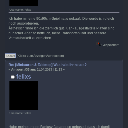
Username: felixs
Ich habe mir eine 90x90cm-Spielmatte gekauft. Die werde ich gleich
noch ausprobieren.
Ästhetisch finde ich die ziemlich gut. Klar - ausgestaltete Platten sind
hübscher. Aber so hoffe ich, mehr Transportabilität und bessere
Verstaubarkeit zu erreichen.
Gespeichert
(Klicke zum Anzeigen/Verstecken)
Re: [Miniaturen & Tabletop] Was habt ihr neues?
«
Antwort #38 am:
11.04.2023 | 11:13 »
felixs
Username: felixs
Habe meine uralten Fantasy-Japaner so gebased, dass ich damit