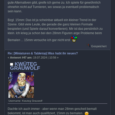
gute Alternativen gibt, greife ich gerne zu. Ich spiele für gewöhnlich
ohnehin nicht auf Turnieren, wo sowas ja eventuell problematisch
sein kann.
Bzgl. 15mm: Das ist ja scheinbar aktuell ein kleiner Trend in der
Szene. Gibt viele Leute, die gerade die ganz kleinen Formate
bespielen (und Spiele darauf konvertieren). Mir ist das persönlich zu
klein. Ich krieg ja schon bei den 28mm Figuren arge Probleme beim
Bemalen ... 15mm versuche ich gar nicht erst
Gespeichert
Re: [Miniaturen & Tabletop] Was habt ihr neues?
«
Antwort #47 am:
19.07.2024 | 10:56 »
KWÜTEG
GRÄÜWÖLF
Username: Kwuteg Grauwolf
Dachte ich auch immer - aber wenn man 28mm gescheit bemalt
bekommt, ist man auch qualifiziert, 15mm zu bemalen.