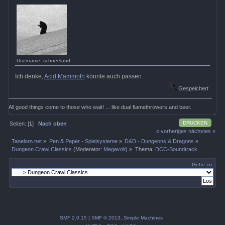
Username: schneeland
Ich denke,
Acid Mammoth
könnte auch passen.
Gespeichert
All good things come to those who wait! ... like dual flamethrowers and beer.
DRUCKEN
Seiten: [
1
]
Nach oben
« vorheriges
nächstes »
Tanelorn.net
»
Pen & Paper - Spielsysteme
»
D&D - Dungeons & Dragons
»
Dungeon Crawl Classics
(Moderator:
Megavolt
) »
Thema:
DCC-Soundtrack
Gehe zu:
SMF 2.0.15
|
SMF © 2013
,
Simple Machines