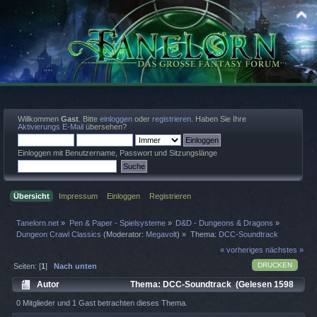
Willkommen
Gast
. Bitte
einloggen
oder
registrieren
. Haben Sie Ihre
Aktivierungs E-Mail
übersehen?
Einloggen mit Benutzername, Passwort und Sitzungslänge
Übersicht
Impressum
Einloggen
Registrieren
Tanelorn.net
»
Pen & Paper - Spielsysteme
»
D&D - Dungeons & Dragons
»
Dungeon Crawl Classics
(Moderator:
Megavolt
) »
Thema:
DCC-Soundtrack
« vorheriges
nächstes »
DRUCKEN
Seiten: [
1
]
Nach unten
Autor
Thema: DCC-Soundtrack (Gelesen 1598
mal)
0 Mitglieder und 1 Gast betrachten dieses Thema.