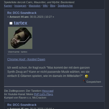
Spiele/leite derzeit
Cairn, Mausritter, und Mythic Bastionland
.
Karten
-
Instagram
-
Mastodon
-
Wiki
-
Blog
-
Spielberichte
Re: DCC-Soundtrack
«
Antwort #4 am:
30.01.2023 | 10:27 »
tartex
Username: tartex
Chrome Hoof - Kestrel Dawn
Ich weiß schon, ihr fragt euch "Was kommt der mit dem ganzen
Synth-Zeug an? Kann er nicht passende Musik wählen, wo sie
einfach E-Gitarren spielen, wie im damals im Mittelalter?"
Gespeichert
Die Zwillingsseen: Der Tanelorn
Hexcrawl
Im Youtube-Kanal: Meine
PnP-Let's-Plays
Kumpel von Raven c.s. McCracken
Re: DCC-Soundtrack
«
Antwort #5 am:
30.01.2023 | 10:44 »