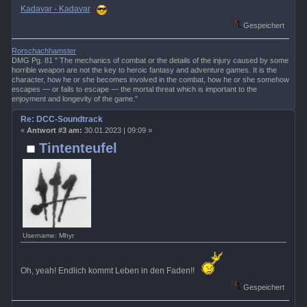
Kadavar - Kadavar
Gespeichert
Rorschachhamster
DMG Pg. 81 " The mechanics of combat or the details of the injury caused by some
horrible weapon are not the key to heroic fantasy and adventure games. It is the
character, how he or she becomes involved in the combat, how he or she somehow
escapes — or fails to escape — the mortal threat which is important to the
enjoyment and longevity of the game."
Re: DCC-Soundtrack
«
Antwort #3 am:
30.01.2023 | 09:09 »
Tintenteufel
Username: Mhyr
Oh, yeah! Endlich kommt Leben in den Faden!!
Gespeichert