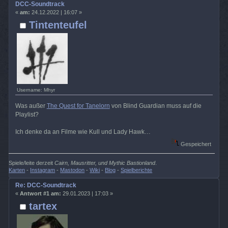
DCC-Soundtrack
«
am:
24.12.2022 | 16:07 »
Tintenteufel
Username: Mhyr
Was außer
The Quest for Tanelorn
von Blind Guardian muss auf die
Playlist?
Ich denke da an Filme wie Kull und Lady Hawk…
Gespeichert
Spiele/leite derzeit
Cairn, Mausritter, und Mythic Bastionland
.
Karten
-
Instagram
-
Mastodon
-
Wiki
-
Blog
-
Spielberichte
Re: DCC-Soundtrack
«
Antwort #1 am:
29.01.2023 | 17:03 »
tartex