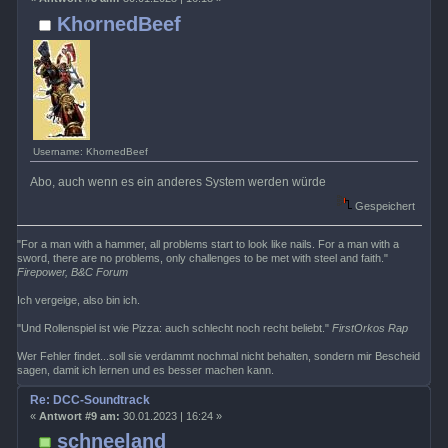
KhornedBeef
Username: KhornedBeef
Abo, auch wenn es ein anderes System werden würde
Gespeichert
"For a man with a hammer, all problems start to look like nails. For a man with a
sword, there are no problems, only challenges to be met with steel and faith."
Firepower, B&C Forum
Ich vergeige, also bin ich.
"Und Rollenspiel ist wie Pizza: auch schlecht noch recht beliebt."
FirstOrkos Rap
Wer Fehler findet...soll sie verdammt nochmal nicht behalten, sondern mir Bescheid
sagen, damit ich lernen und es besser machen kann.
Re: DCC-Soundtrack
«
Antwort #9 am:
30.01.2023 | 16:24 »
schneeland