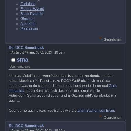
Earthless
Electric Wizard
Black Pyramid
Glowsun
Acid King
Pentagram
Gespeichert
Re: DCC-Soundtrack
«
Antwort #7 am:
30.01.2023 | 10:59 »
sma
Username: sma
Ich mag Metal ja nur, wenn's bombastisch und symphonic und fast
schon klassisch ist. Passt das zu DCC? Weiß nicht. Ich mag's da
lieber etwas mehr weird und instrumental und werfe daher mal
Osric
Tentacles
in den Ring, weil ich das sonst nie hören würde.
Außerdem: Synth-Zeug ist super und E-Gitarren gibt's da glaube ich
auch…
Oder gerne auch etwas mystisches wie die
alten Sachen von Eivør
.
Gespeichert
Re: DCC-Soundtrack
«
Antwort #8 am:
30.01.2023 | 16:18 »