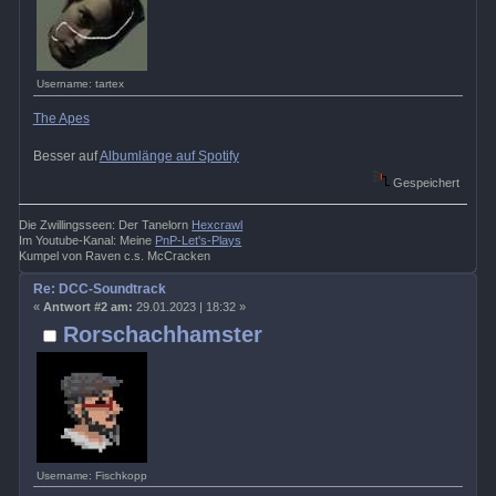
Username: tartex
The Apes
Besser auf
Albumlänge auf Spotify
Gespeichert
Die Zwillingsseen: Der Tanelorn
Hexcrawl
Im Youtube-Kanal: Meine
PnP-Let's-Plays
Kumpel von Raven c.s. McCracken
Re: DCC-Soundtrack
«
Antwort #2 am:
29.01.2023 | 18:32 »
Rorschachhamster
Username: Fischkopp