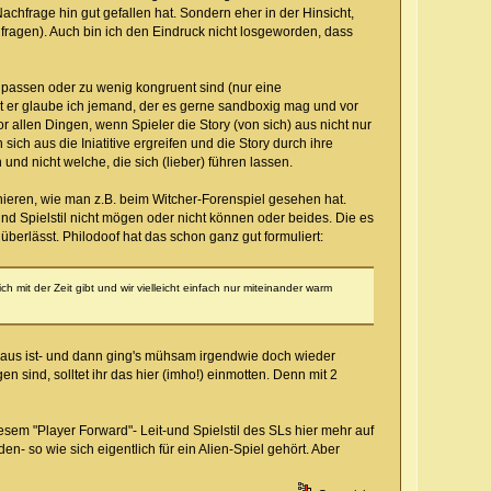
chfrage hin gut gefallen hat. Sondern eher in der Hinsicht,
fragen). Auch bin ich den Eindruck nicht losgeworden, dass
men passen oder zu wenig kongruent sind (nur eine
ist er glaube ich jemand, der es gerne sandboxig mag und vor
 allen Dingen, wenn Spieler die Story (von sich) aus nicht nur
sich aus die Iniatitive ergreifen und die Story durch ihre
und nicht welche, die sich (lieber) führen lassen.
tionieren, wie man z.B. beim Witcher-Forenspiel gesehen hat.
und Spielstil nicht mögen oder nicht können oder beides. Die es
überlässt. Philodoof hat das schon ganz gut formuliert:
h mit der Zeit gibt und wir vielleicht einfach nur miteinander warm
ch aus ist- und dann ging's mühsam irgendwie doch wieder
n sind, solltet ihr das hier (imho!) einmotten. Denn mit 2
esem "Player Forward"- Leit-und Spielstil des SLs hier mehr auf
- so wie sich eigentlich für ein Alien-Spiel gehört. Aber