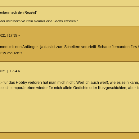
terben nach den Regeln!"
 der wird beim Würfeln niemals eine Sechs erzielen."
021 | 17:35 »
t mit nen Anfänger...ja das ist zum Scheitern verurteilt. Schade Jemanden fürs H
7:39 von Tele
»
021 | 05:54 »
t - für das Hobby verloren hat man mich nicht. Weil ich auch weiß, wie es sein ka
eibe ich temporär eben wieder für mich allein Gedichte oder Kurzgeschichten, aber