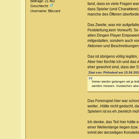
Beiträge: 21.462
fand, dass es viele Fragen war
Geschlecht:
dass Spieler (und Charaktere)
Username: Blizzard
manche des Öfteren überforder
Das Zweite, was mir aufgefallen
Feststellung,kein Vorwurf!). S
allen Dingen Player Empowerme
mitgestalten, sondern auch vo
Aktionen und Beschreibungen pu
Das ist übrigens völlig legitim
Aber hier fürchte ich-und das 
eher gewohnt sind, dass der SL
Zitat von: Philodoof am 15.06.202
Immer wieder gelangen wir ja leid
werden müssen. Inzwischen aber
Das Forenspiel hier war schon
weiter...Hätte nicht gedacht, d
Spielern ist es eh ziemlich mü
Ich denke, das Teil hier hätte
einer Wellenlänge liegen bzw. 
in/mit der derzeitigen Konstella