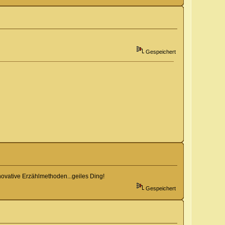
Gespeichert
novative Erzählmethoden...geiles Ding!
Gespeichert