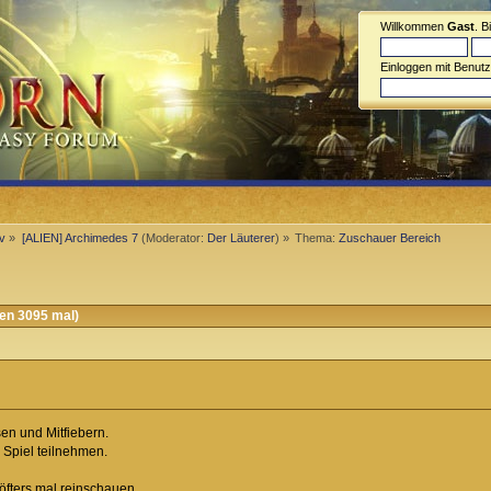
Willkommen
Gast
. B
Einloggen mit Benut
iv
»
[ALIEN] Archimedes 7
(Moderator:
Der Läuterer
) »
Thema:
Zuschauer Bereich
en 3095 mal)
sen und Mitfiebern.
m Spiel teilnehmen.
r öfters mal reinschauen.