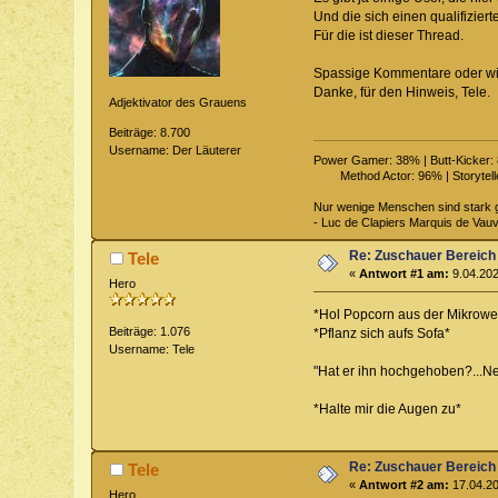
Und die sich einen qualifizier
Für die ist dieser Thread.
Spassige Kommentare oder wil
Danke, für den Hinweis, Tele.
Adjektivator des Grauens
Beiträge: 8.700
Username: Der Läuterer
Power Gamer: 38% | Butt-Kicker: 8
Method Actor: 96% | Storytelle
Nur wenige Menschen sind stark g
- Luc de Clapiers Marquis de Vau
Re: Zuschauer Bereich
Tele
«
Antwort #1 am:
9.04.202
Hero
*Hol Popcorn aus der Mikrowe
Beiträge: 1.076
*Pflanz sich aufs Sofa*
Username: Tele
"Hat er ihn hochgehoben?...Nein
*Halte mir die Augen zu*
Re: Zuschauer Bereich
Tele
«
Antwort #2 am:
17.04.20
Hero