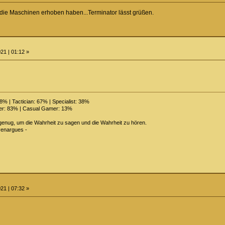
h die Maschinen erhoben haben...Terminator lässt grüßen.
21 | 01:12 »
% | Tactician: 67% | Specialist: 38%
r: 83% | Casual Gamer: 13%
enug, um die Wahrheit zu sagen und die Wahrheit zu hören.
venargues -
21 | 07:32 »