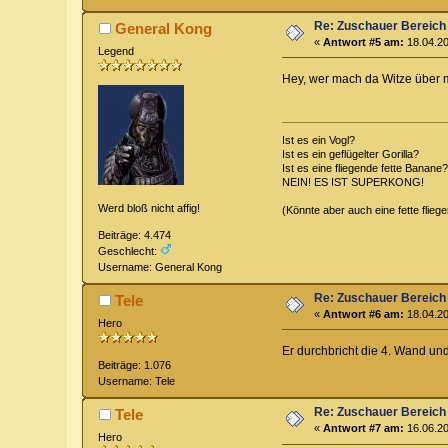
Re: Zuschauer Bereich
General Kong
«
Antwort #5 am:
18.04.20
Legend
Hey, wer mach da Witze über 
Ist es ein Vogl?
Ist es ein geflügelter Gorilla?
Ist es eine fliegende fette Banane?
NEIN! ES IST SUPERKONG!
Werd bloß nicht affig!
(Könnte aber auch eine fette flieg
Beiträge: 4.474
Geschlecht:
Username: General Kong
Re: Zuschauer Bereich
Tele
«
Antwort #6 am:
18.04.20
Hero
Er durchbricht die 4. Wand und
Beiträge: 1.076
Username: Tele
Re: Zuschauer Bereich
Tele
«
Antwort #7 am:
16.06.20
Hero