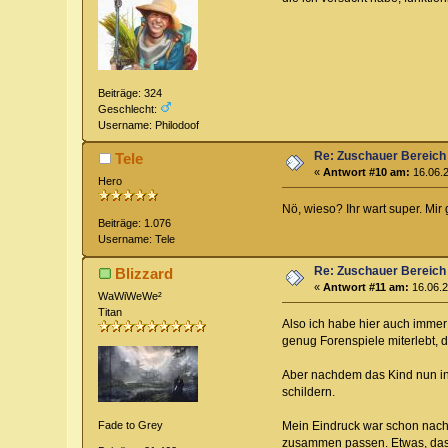
Beiträge: 324
Geschlecht:
Username: Philodoof
Re: Zuschauer Bereich
Tele
«
Antwort #10 am:
16.06.2
Hero
Nö, wieso? Ihr wart super. Mir
Beiträge: 1.076
Username: Tele
Re: Zuschauer Bereich
Blizzard
«
Antwort #11 am:
16.06.2
WaWiWeWe²
Titan
Also ich habe hier auch immer 
genug Forenspiele miterlebt, 
Aber nachdem das Kind nun in
schildern.
Mein Eindruck war schon nach r
Fade to Grey
zusammen passen. Etwas, das m