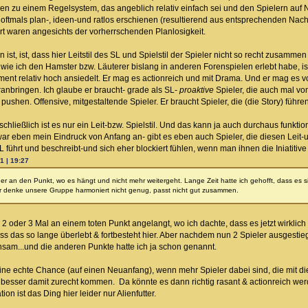
en zu einem Regelsystem, das angeblich relativ einfach sei und den Spielern auf Na
 oftmals plan-, ideen-und ratlos erschienen (resultierend aus entsprechenden Nach
t waren angesichts der vorherrschenden Planlosigkeit.
 ist, ist, dass hier Leitstil des SL und Spielstil der Spieler nicht so recht zusam
o wie ich den Hamster bzw. Läuterer bislang in anderen Forenspielen erlebt habe, 
nt relativ hoch ansiedelt. Er mag es actionreich und mit Drama. Und er mag es vor
ranbringen. Ich glaube er braucht- grade als SL-
proaktive
Spieler, die auch mal von 
shen. Offensive, mitgestaltende Spieler. Er braucht Spieler, die (die Story) führen 
, schließlich ist es nur ein Leit-bzw. Spielstil. Und das kann ja auch durchaus funk
war eben mein Eindruck von Anfang an- gibt es eben auch Spieler, die diesen Leit-
 führt und beschreibt-und sich eher blockiert fühlen, wenn man ihnen die Iniatitive 
1 | 19:27
er an den Punkt, wo es hängt und nicht mehr weitergeht. Lange Zeit hatte ich gehofft, dass es sic
 denke unsere Gruppe harmoniert nicht genug, passt nicht gut zusammen.
 2 oder 3 Mal an einem toten Punkt angelangt, wo ich dachte, dass es jetzt wirkli
ass das so lange überlebt & fortbesteht hier. Aber nachdem nun 2 Spieler ausgestiege
hsam...und die anderen Punkte hatte ich ja schon genannt.
 eine echte Chance (auf einen Neuanfang), wenn mehr Spieler dabei sind, die mit di
besser damit zurecht kommen. Da könnte es dann richtig rasant & actionreich werden
tion ist das Ding hier leider nur Alienfutter.