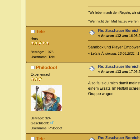
"Wir leben nach den Regeln, wir s
"Wer nicht den Mut hat zu werfen,
Re: Zuschauer Bereich
Tele
«
Antwort #12 am:
16.06.2
Hero
Sandbox und Player Empowermen
Beiträge: 1.076
«
Letzte Änderung: 16.06.2021 | 1
Username: Tele
Re: Zuschauer Bereich
Philodoof
«
Antwort #13 am:
17.06.2
Experienced
Also falls du mich damit meins
einem Ersatz. Im Notfall schr
Gruppe wagen.
Beiträge: 324
Geschlecht:
Username: Philodoof
Re: Zuschauer Bereich
Tele