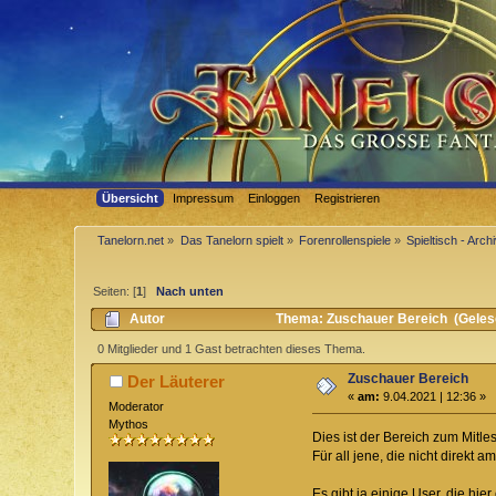
Übersicht
Impressum
Einloggen
Registrieren
Tanelorn.net
»
Das Tanelorn spielt
»
Forenrollenspiele
»
Spieltisch - Arch
Seiten: [
1
]
Nach unten
Autor
Thema: Zuschauer Bereich (Geles
0 Mitglieder und 1 Gast betrachten dieses Thema.
Zuschauer Bereich
Der Läuterer
«
am:
9.04.2021 | 12:36 »
Moderator
Mythos
Dies ist der Bereich zum Mitle
Für all jene, die nicht direkt a
Es gibt ja einige User, die hie