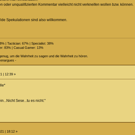
ten oder unqualifizierten Kommentar vielleicht nicht verkneifen wollen bzw. können.
de Spekulationen sind also willkommen.
% | Tactician: 67% | Specialist: 38%
r: 83% | Casual Gamer: 13%
enug, um die Wahrheit zu sagen und die Wahrheit zu hören.
venargues -
1 | 12:39 »
lle*
...Nicht Sese...tu es nicht."
21 | 18:12 »