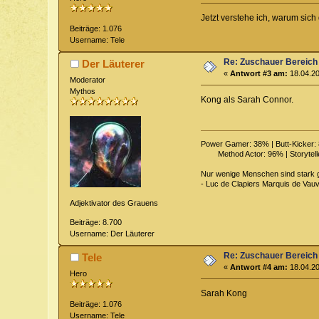
Jetzt verstehe ich, warum sic
Beiträge: 1.076
Username: Tele
Re: Zuschauer Bereich
Der Läuterer
«
Antwort #3 am:
18.04.20
Moderator
Mythos
Kong als Sarah Connor.
Power Gamer: 38% | Butt-Kicker: 8
Method Actor: 96% | Storytelle
Nur wenige Menschen sind stark g
- Luc de Clapiers Marquis de Vau
Adjektivator des Grauens
Beiträge: 8.700
Username: Der Läuterer
Re: Zuschauer Bereich
Tele
«
Antwort #4 am:
18.04.20
Hero
Sarah Kong
Beiträge: 1.076
Username: Tele