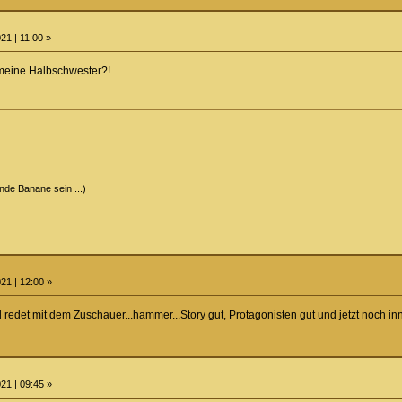
21 | 11:00 »
meine Halbschwester?!
ende Banane sein ...)
21 | 12:00 »
 redet mit dem Zuschauer...hammer...Story gut, Protagonisten gut und jetzt noch in
21 | 09:45 »