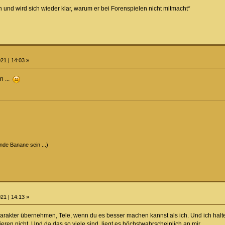
ch und wird sich wieder klar, warum er bei Forenspielen nicht mitmacht*
21 | 14:03 »
n ...
ende Banane sein ...)
21 | 14:13 »
rakter übernehmen, Tele, wenn du es besser machen kannst als ich. Und ich halte
ieren nicht. Und da das so viele sind, liegt es höchstwahrscheinlich an mir.