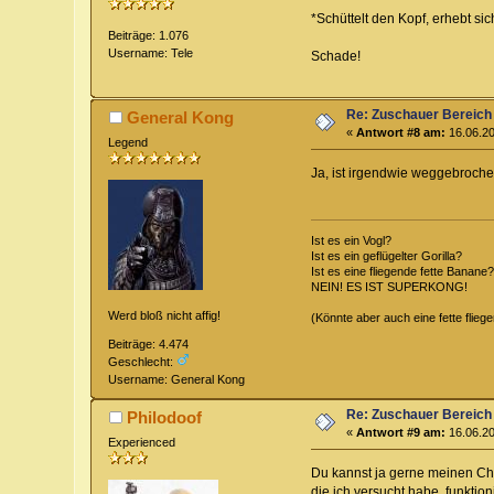
*Schüttelt den Kopf, erhebt si
Beiträge: 1.076
Username: Tele
Schade!
Re: Zuschauer Bereich
General Kong
«
Antwort #8 am:
16.06.20
Legend
Ja, ist irgendwie weggebroche
Ist es ein Vogl?
Ist es ein geflügelter Gorilla?
Ist es eine fliegende fette Banane?
NEIN! ES IST SUPERKONG!
Werd bloß nicht affig!
(Könnte aber auch eine fette flieg
Beiträge: 4.474
Geschlecht:
Username: General Kong
Re: Zuschauer Bereich
Philodoof
«
Antwort #9 am:
16.06.20
Experienced
Du kannst ja gerne meinen Cha
die ich versucht habe, funktion