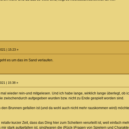
021 | 15:23 »
 geht es um das im Sand verlaufen.
021 | 15:38 »
mal wieder rein-und mitgelesen. Und ich habe lange, wirklich lange überlegt, ob ich
die zwischendurch aufgegeben wurden bzw. nicht zu Ende gespielt worden sind.
 den Brunnen gefallen ist (und da wohl auch nicht mehr rauskommen wird) möchte
elativ kurzer Zeit, dass das Ding hier zum Scheitern verurteilt ist, weil einfach 
ir stark aufgefallen ist, sind/waren die (Rück-)Fragen von Spielern und Charakter