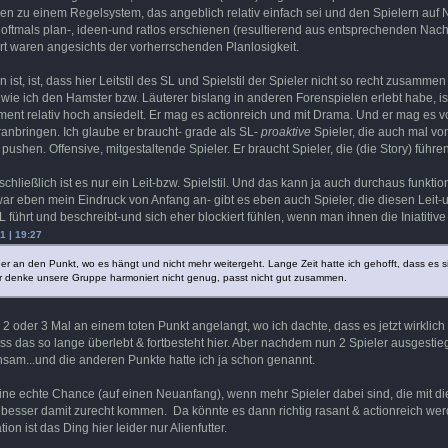
en zu einem Regelsystem, das angeblich relativ einfach sei und den Spielern auf Na
 oftmals plan-, ideen-und ratlos erschienen (resultierend aus entsprechenden Nach
t waren angesichts der vorherrschenden Planlosigkeit.
 ist, ist, dass hier Leitstil des SL und Spielstil der Spieler nicht so recht zusam
o wie ich den Hamster bzw. Läuterer bislang in anderen Forenspielen erlebt habe, 
nt relativ hoch ansiedelt. Er mag es actionreich und mit Drama. Und er mag es vor
ranbringen. Ich glaube er braucht- grade als SL-
proaktive
Spieler, die auch mal von 
shen. Offensive, mitgestaltende Spieler. Er braucht Spieler, die (die Story) führen 
, schließlich ist es nur ein Leit-bzw. Spielstil. Und das kann ja auch durchaus funk
war eben mein Eindruck von Anfang an- gibt es eben auch Spieler, die diesen Leit-
 führt und beschreibt-und sich eher blockiert fühlen, wenn man ihnen die Iniatitive 
1 | 19:27
er an den Punkt, wo es hängt und nicht mehr weitergeht. Lange Zeit hatte ich gehofft, dass es sic
 denke unsere Gruppe harmoniert nicht genug, passt nicht gut zusammen.
 2 oder 3 Mal an einem toten Punkt angelangt, wo ich dachte, dass es jetzt wirkli
ass das so lange überlebt & fortbesteht hier. Aber nachdem nun 2 Spieler ausgestiege
hsam...und die anderen Punkte hatte ich ja schon genannt.
 eine echte Chance (auf einen Neuanfang), wenn mehr Spieler dabei sind, die mit di
besser damit zurecht kommen. Da könnte es dann richtig rasant & actionreich werden
tion ist das Ding hier leider nur Alienfutter.