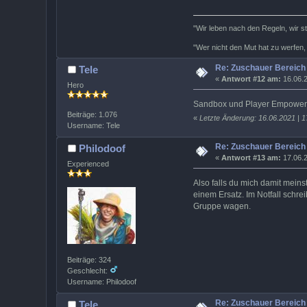
"Wir leben nach den Regeln, wir s
"Wer nicht den Mut hat zu werfen,
Re: Zuschauer Bereich
Tele
«
Antwort #12 am:
16.06.2
Hero
Sandbox und Player Empowermen
Beiträge: 1.076
«
Letzte Änderung: 16.06.2021 | 1
Username: Tele
Re: Zuschauer Bereich
Philodoof
«
Antwort #13 am:
17.06.2
Experienced
Also falls du mich damit meins
einem Ersatz. Im Notfall schr
Gruppe wagen.
Beiträge: 324
Geschlecht:
Username: Philodoof
Re: Zuschauer Bereich
Tele