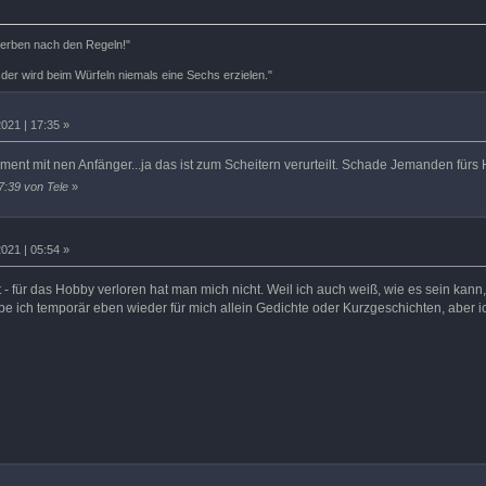
terben nach den Regeln!"
 der wird beim Würfeln niemals eine Sechs erzielen."
021 | 17:35 »
t mit nen Anfänger...ja das ist zum Scheitern verurteilt. Schade Jemanden fürs H
7:39 von Tele
»
021 | 05:54 »
t - für das Hobby verloren hat man mich nicht. Weil ich auch weiß, wie es sein ka
eibe ich temporär eben wieder für mich allein Gedichte oder Kurzgeschichten, aber