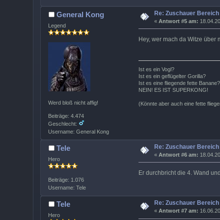
Re: Zuschauer Bereich
General Kong
«
Antwort #5 am:
18.04.20
Legend
Hey, wer mach da Witze über 
Ist es ein Vogl?
Ist es ein geflügelter Gorilla?
Ist es eine fliegende fette Banane?
NEIN! ES IST SUPERKONG!
Werd bloß nicht affig!
(Könnte aber auch eine fette flieg
Beiträge: 4.474
Geschlecht:
Username: General Kong
Re: Zuschauer Bereich
Tele
«
Antwort #6 am:
18.04.20
Hero
Er durchbricht die 4. Wand und
Beiträge: 1.076
Username: Tele
Re: Zuschauer Bereich
Tele
«
Antwort #7 am:
16.06.20
Hero