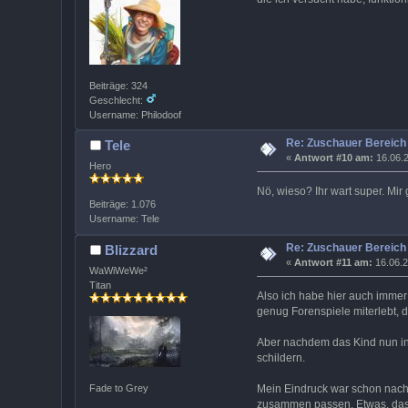
Beiträge: 324
Geschlecht:
Username: Philodoof
Re: Zuschauer Bereich
Tele
«
Antwort #10 am:
16.06.2
Hero
Nö, wieso? Ihr wart super. Mir
Beiträge: 1.076
Username: Tele
Re: Zuschauer Bereich
Blizzard
«
Antwort #11 am:
16.06.2
WaWiWeWe²
Titan
Also ich habe hier auch immer 
genug Forenspiele miterlebt, 
Aber nachdem das Kind nun in
schildern.
Mein Eindruck war schon nach r
Fade to Grey
zusammen passen. Etwas, das m