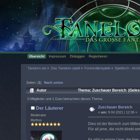
Übersicht
Impressum
Einloggen
Registrieren
Tanelorn.net
»
Das Tanelorn spielt
»
Forenrollenspiele
»
Spieltisch - Arch
Seiten: [
1
]
Nach unten
Autor
Thema: Zuschauer Bereich (Geles
0 Mitglieder und 1 Gast betrachten dieses Thema.
Zuschauer Bereich
Der Läuterer
«
am:
9.04.2021 | 12:36 »
Moderator
Mythos
Dies ist der Bereich zum Mitle
Für all jene, die nicht direkt a
Es gibt ja einige User, die hie