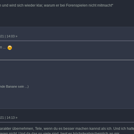
ch und wird sich wieder klar, warum er bei Forenspielen nicht mitmacht*
21 | 14:03 »
n ...
ende Banane sein ...)
21 | 14:13 »
rakter übernehmen, Tele, wenn du es besser machen kannst als ich. Und ich halte
ieren nicht. Und da das so viele sind, liegt es höchstwahrscheinlich an mir.