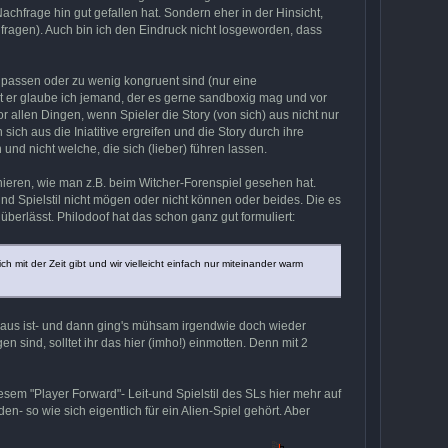
chfrage hin gut gefallen hat. Sondern eher in der Hinsicht,
fragen). Auch bin ich den Eindruck nicht losgeworden, dass
men passen oder zu wenig kongruent sind (nur eine
ist er glaube ich jemand, der es gerne sandboxig mag und vor
 allen Dingen, wenn Spieler die Story (von sich) aus nicht nur
sich aus die Iniatitive ergreifen und die Story durch ihre
und nicht welche, die sich (lieber) führen lassen.
tionieren, wie man z.B. beim Witcher-Forenspiel gesehen hat.
und Spielstil nicht mögen oder nicht können oder beides. Die es
überlässt. Philodoof hat das schon ganz gut formuliert:
h mit der Zeit gibt und wir vielleicht einfach nur miteinander warm
ch aus ist- und dann ging's mühsam irgendwie doch wieder
n sind, solltet ihr das hier (imho!) einmotten. Denn mit 2
esem "Player Forward"- Leit-und Spielstil des SLs hier mehr auf
- so wie sich eigentlich für ein Alien-Spiel gehört. Aber