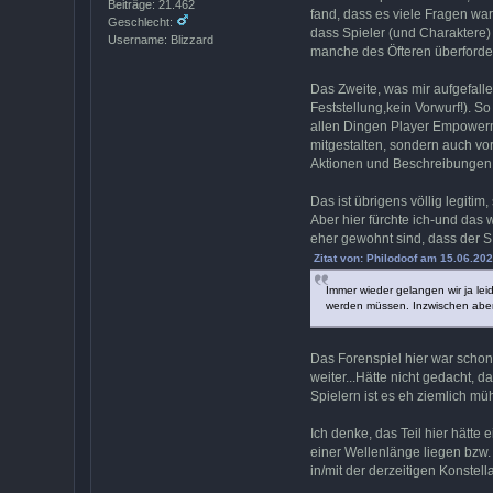
Beiträge: 21.462
fand, dass es viele Fragen war
Geschlecht:
dass Spieler (und Charaktere)
Username: Blizzard
manche des Öfteren überforder
Das Zweite, was mir aufgefallen
Feststellung,kein Vorwurf!). S
allen Dingen Player Empowerme
mitgestalten, sondern auch vo
Aktionen und Beschreibungen pu
Das ist übrigens völlig legitim
Aber hier fürchte ich-und das 
eher gewohnt sind, dass der SL
Zitat von: Philodoof am 15.06.202
Immer wieder gelangen wir ja leid
werden müssen. Inzwischen aber
Das Forenspiel hier war schon
weiter...Hätte nicht gedacht, d
Spielern ist es eh ziemlich mü
Ich denke, das Teil hier hätte
einer Wellenlänge liegen bzw. 
in/mit der derzeitigen Konstella