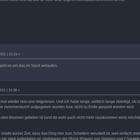
021 | 15:23 »
 geht es um das im Sand verlaufen.
021 | 15:38 »
mal wieder rein-und mitgelesen. Und ich habe lange, wirklich lange überlegt, ob ich
die zwischendurch aufgegeben wurden bzw. nicht zu Ende gespielt worden sind.
 den Brunnen gefallen ist (und da wohl auch nicht mehr rauskommen wird) möchte
elativ kurzer Zeit, dass das Ding hier zum Scheitern verurteilt ist, weil einfach 
ir stark aufgefallen ist, sind/waren die (Rück-)Fragen von Spielern und Charakter