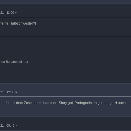
21 | 11:00 »
meine Halbschwester?!
ende Banane sein ...)
21 | 12:00 »
 redet mit dem Zuschauer...hammer...Story gut, Protagonisten gut und jetzt noch in
21 | 09:45 »