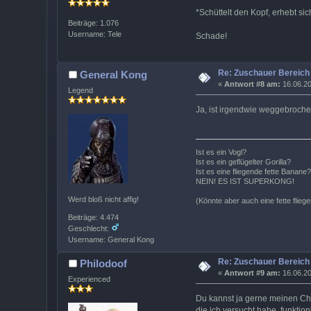
*Schüttelt den Kopf, erhebt si
Beiträge: 1.076
Username: Tele
Schade!
Re: Zuschauer Bereich
General Kong
«
Antwort #8 am:
16.06.20
Legend
Ja, ist irgendwie weggebroche
Ist es ein Vogl?
Ist es ein geflügelter Gorilla?
Ist es eine fliegende fette Banane?
NEIN! ES IST SUPERKONG!
Werd bloß nicht affig!
(Könnte aber auch eine fette flieg
Beiträge: 4.474
Geschlecht:
Username: General Kong
Re: Zuschauer Bereich
Philodoof
«
Antwort #9 am:
16.06.20
Experienced
Du kannst ja gerne meinen Cha
die ich versucht habe, funktion