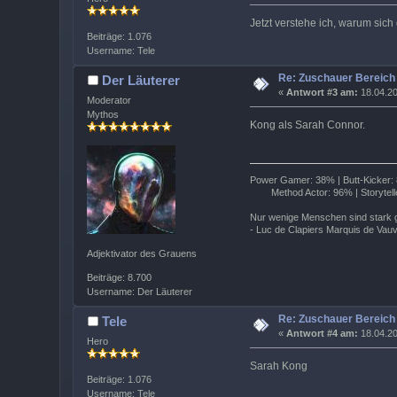
Jetzt verstehe ich, warum sic
Beiträge: 1.076
Username: Tele
Re: Zuschauer Bereich
Der Läuterer
«
Antwort #3 am:
18.04.20
Moderator
Mythos
Kong als Sarah Connor.
Power Gamer: 38% | Butt-Kicker: 8
Method Actor: 96% | Storytelle
Nur wenige Menschen sind stark g
- Luc de Clapiers Marquis de Vau
Adjektivator des Grauens
Beiträge: 8.700
Username: Der Läuterer
Re: Zuschauer Bereich
Tele
«
Antwort #4 am:
18.04.20
Hero
Sarah Kong
Beiträge: 1.076
Username: Tele