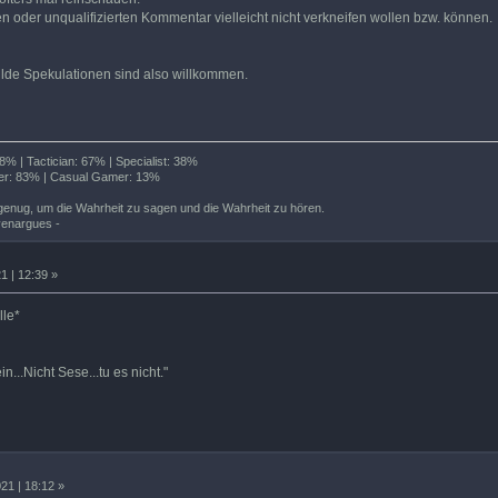
ten oder unqualifizierten Kommentar vielleicht nicht verkneifen wollen bzw. können.
de Spekulationen sind also willkommen.
% | Tactician: 67% | Specialist: 38%
r: 83% | Casual Gamer: 13%
enug, um die Wahrheit zu sagen und die Wahrheit zu hören.
venargues -
1 | 12:39 »
lle*
...Nicht Sese...tu es nicht."
21 | 18:12 »