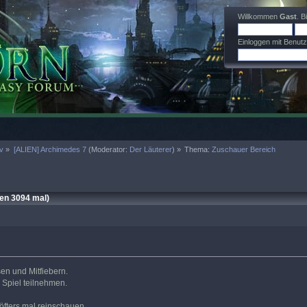
Willkommen
Gast
. B
Einloggen mit Benut
iv
»
[ALIEN] Archimedes 7
(Moderator:
Der Läuterer
) »
Thema:
Zuschauer Bereich
en 3094 mal)
sen und Mitfiebern.
m Spiel teilnehmen.
r öfters mal reinschauen.