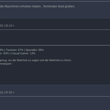
h die Maschinen erhoben haben...Terminator lässt grüßen.
21 | 01:12 »
% | Tactician: 67% | Specialist: 38%
r: 83% | Casual Gamer: 13%
enug, um die Wahrheit zu sagen und die Wahrheit zu hören.
venargues -
21 | 07:32 »