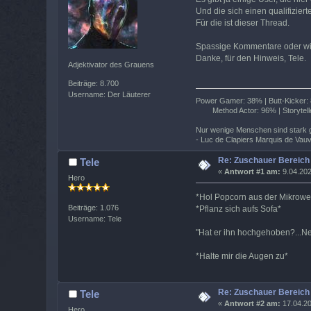
Und die sich einen qualifizier
Für die ist dieser Thread.
Spassige Kommentare oder wil
Danke, für den Hinweis, Tele.
Adjektivator des Grauens
Beiträge: 8.700
Username: Der Läuterer
Power Gamer: 38% | Butt-Kicker: 8
Method Actor: 96% | Storytelle
Nur wenige Menschen sind stark g
- Luc de Clapiers Marquis de Vau
Re: Zuschauer Bereich
Tele
«
Antwort #1 am:
9.04.202
Hero
*Hol Popcorn aus der Mikrowe
Beiträge: 1.076
*Pflanz sich aufs Sofa*
Username: Tele
"Hat er ihn hochgehoben?...Nein
*Halte mir die Augen zu*
Re: Zuschauer Bereich
Tele
«
Antwort #2 am:
17.04.20
Hero