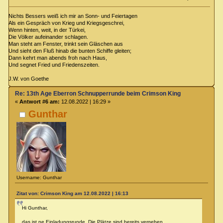
Nichts Bessers weiß ich mir an Sonn- und Feiertagen
Als ein Gespräch von Krieg und Kriegsgeschrei,
Wenn hinten, weit, in der Türkei,
Die Völker aufeinander schlagen.
Man steht am Fenster, trinkt sein Gläschen aus
Und sieht den Fluß hinab die bunten Schiffe gleiten;
Dann kehrt man abends froh nach Haus,
Und segnet Fried und Friedenszeiten.
J.W. von Goethe
Re: 13th Age Eberron Schnupperrunde beim Crimson King
«
Antwort #6 am:
12.08.2022 | 16:29 »
Gunthar
Username: Gunthar
Zitat von: Crimson King am 12.08.2022 | 16:13
Hi Gunthar,
das ist ne Einladungsrunde. Die Plätze sind bereits vergeben.