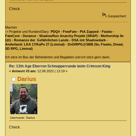
Check.
Gespeichert
Machen
-> Projekte und Runden/Diary:
PDQ# - FreeFate - PtA Zapped - Fiasko -
FateCore - Durance - ShadowRun Anarchy Projekt (SRAP) - Mothership 0e
(dt) - Romanze der Gefährlichen Lande - DSA mit Shadowdark -
Anderland: LKA 17/KaPo 27 (Liminal) - DnD/RPG@SBB (5e, Fiasko, Dread,
SD RPG, Liminal)
Ich sitze im Bus der Behinderten und Begabten und ich sitze gern darin.
Re: 13th Age Eberron Schnupperrunde beim Crimson King
«
Antwort #3 am:
12.08.2022 | 13:19 »
Darius
Username: Darius
Check.