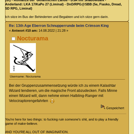
(dt) - Romanze der Gefährlichen Lande - DSA mit Shadowdark -
Anderland: LKA 17/KaPo 27 (Liminal) - DnD/RPG@SBB (5e, Fiasko, Dread,
SD RPG, Liminal)
Ich sitze im Bus der Behinderten und Begabten und ich sitze gern darin.
Re: 13th Age Eberron Schnupperrunde beim Crimson King
«
Antwort #10 am:
14.08.2022 | 21:28 »
Nocturama
Username: Nocturama
Bei der Gruppenzusammensetzung würde ich zu einem Kalashtar
Wizard tendieren, um die magische Front abzudecken. Falls Minne
einen Wizard will, dann nehme einen Halbling-Ranger mit
Velociraptorengefahrten
Gespeichert
You're here for two things: to fucking ruin someone's shit, and to play a friendly
game of make-believe.
AND YOU'RE ALL OUT OF IMAGINATION.