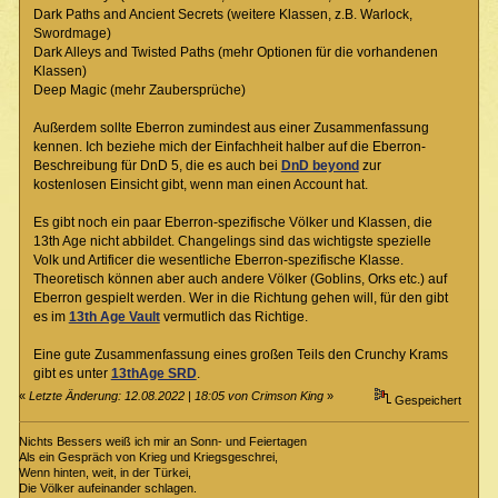
Dark Paths and Ancient Secrets (weitere Klassen, z.B. Warlock,
Swordmage)
Dark Alleys and Twisted Paths (mehr Optionen für die vorhandenen
Klassen)
Deep Magic (mehr Zaubersprüche)
Außerdem sollte Eberron zumindest aus einer Zusammenfassung
kennen. Ich beziehe mich der Einfachheit halber auf die Eberron-
Beschreibung für DnD 5, die es auch bei
DnD beyond
zur
kostenlosen Einsicht gibt, wenn man einen Account hat.
Es gibt noch ein paar Eberron-spezifische Völker und Klassen, die
13th Age nicht abbildet. Changelings sind das wichtigste spezielle
Volk und Artificer die wesentliche Eberron-spezifische Klasse.
Theoretisch können aber auch andere Völker (Goblins, Orks etc.) auf
Eberron gespielt werden. Wer in die Richtung gehen will, für den gibt
es im
13th Age Vault
vermutlich das Richtige.
Eine gute Zusammenfassung eines großen Teils den Crunchy Krams
gibt es unter
13thAge SRD
.
«
Letzte Änderung: 12.08.2022 | 18:05 von Crimson King
»
Gespeichert
Nichts Bessers weiß ich mir an Sonn- und Feiertagen
Als ein Gespräch von Krieg und Kriegsgeschrei,
Wenn hinten, weit, in der Türkei,
Die Völker aufeinander schlagen.