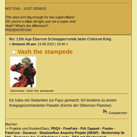
NOT EVIL - JUST GENIUS
This town isn’t big enough for two supervillains!
Oh, you’re a villain all right, just not a super one!
Yeah? What’s the difference?
PRESENTATION!
Re: 13th Age Eberron Schnupperrunde beim Crimson King
«
Antwort #9 am:
14.08.2022 | 16:40 »
Vash the stampede
Username: Vash the stampede
Ich habe mir Gedanken zur Figur gemacht. Ich tendiere zu einem
Kriegsgeschmiedeten Paladin (Kirche der Silbernen Flamme).
Gespeichert
Machen
-> Projekte und Runden/Diary:
PDQ# - FreeFate - PtA Zapped - Fiasko -
FateCore - Durance - ShadowRun Anarchy Projekt (SRAP) - Mothership 0e