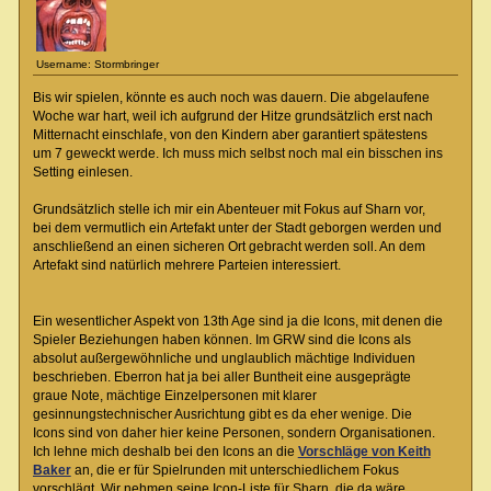
Username: Stormbringer
Bis wir spielen, könnte es auch noch was dauern. Die abgelaufene
Woche war hart, weil ich aufgrund der Hitze grundsätzlich erst nach
Mitternacht einschlafe, von den Kindern aber garantiert spätestens
um 7 geweckt werde. Ich muss mich selbst noch mal ein bisschen ins
Setting einlesen.
Grundsätzlich stelle ich mir ein Abenteuer mit Fokus auf Sharn vor,
bei dem vermutlich ein Artefakt unter der Stadt geborgen werden und
anschließend an einen sicheren Ort gebracht werden soll. An dem
Artefakt sind natürlich mehrere Parteien interessiert.
Ein wesentlicher Aspekt von 13th Age sind ja die Icons, mit denen die
Spieler Beziehungen haben können. Im GRW sind die Icons als
absolut außergewöhnliche und unglaublich mächtige Individuen
beschrieben. Eberron hat ja bei aller Buntheit eine ausgeprägte
graue Note, mächtige Einzelpersonen mit klarer
gesinnungstechnischer Ausrichtung gibt es da eher wenige. Die
Icons sind von daher hier keine Personen, sondern Organisationen.
Ich lehne mich deshalb bei den Icons an die
Vorschläge von Keith
Baker
an, die er für Spielrunden mit unterschiedlichem Fokus
vorschlägt. Wir nehmen seine Icon-Liste für Sharn, die da wäre