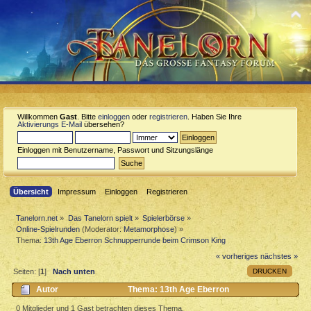
Willkommen
Gast
. Bitte
einloggen
oder
registrieren
. Haben Sie Ihre
Aktivierungs E-Mail
übersehen?
Einloggen mit Benutzername, Passwort und Sitzungslänge
Übersicht
Impressum
Einloggen
Registrieren
Tanelorn.net
»
Das Tanelorn spielt
»
Spielerbörse
»
Online-Spielrunden
(Moderator:
Metamorphose
) »
Thema:
13th Age Eberron Schnupperrunde beim Crimson King
« vorheriges
nächstes »
DRUCKEN
Seiten: [
1
]
Nach unten
Autor
Thema: 13th Age Eberron
Schnupperrunde beim Crimson King (Gelesen 2664 mal)
0 Mitglieder und 1 Gast betrachten dieses Thema.