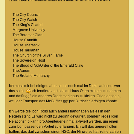
The City Council
The City Watch
The King’s Citadel
Morgrave University
The Boromar Clan
House Cannith
House Tharashk
House Tarkanan
The Church of the Silver Flame
The Sovereign Host
The Blood of Vol/Order of the Emerald Claw
The Aurum
The Breland Monarchy
Ich muss mir bei einigen aber selbst noch mal im Detail anlesen, wer
das so ist.
Ich tendiere auch dazu, Haus Orien mit rein zu nehmen
und dafür ggf. ein anderes Drachmarkhaus zu kicken. Orien deshalb,
weil der Transport des McGuffins ggf per Blitzbahn erfolgen könnte.
Ich werde die Icon Rolls auch anders handhaben als es in den
Regeln steht. Es wird nicht zu Beginn gewürfelt, sondern jedes Icon
Relationship kann pro Abenteuer einmal aktiviert werden, um einen
zum Icon passenden Vorteil zu erlangen. Ich will das generell offen
halten, das darf zwischen einen NSC, der Hinweise hat, reinerzählen