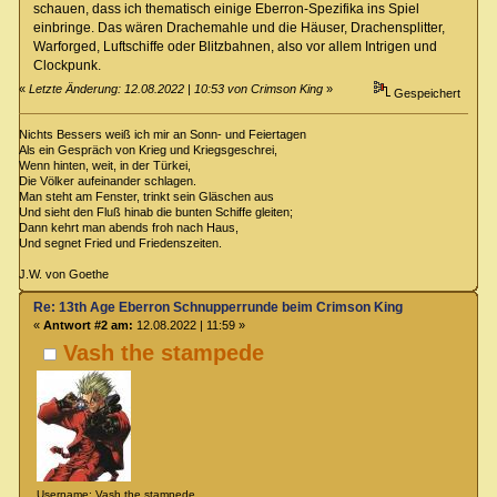
schauen, dass ich thematisch einige Eberron-Spezifika ins Spiel
einbringe. Das wären Drachemahle und die Häuser, Drachensplitter,
Warforged, Luftschiffe oder Blitzbahnen, also vor allem Intrigen und
Clockpunk.
«
Letzte Änderung: 12.08.2022 | 10:53 von Crimson King
»
Gespeichert
Nichts Bessers weiß ich mir an Sonn- und Feiertagen
Als ein Gespräch von Krieg und Kriegsgeschrei,
Wenn hinten, weit, in der Türkei,
Die Völker aufeinander schlagen.
Man steht am Fenster, trinkt sein Gläschen aus
Und sieht den Fluß hinab die bunten Schiffe gleiten;
Dann kehrt man abends froh nach Haus,
Und segnet Fried und Friedenszeiten.
J.W. von Goethe
Re: 13th Age Eberron Schnupperrunde beim Crimson King
«
Antwort #2 am:
12.08.2022 | 11:59 »
Vash the stampede
Username: Vash the stampede