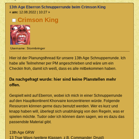
13th Age Eberron Schnupperrunde beim Crimson King
«
am:
12.08.2022 | 10:27 »
Crimson King
Username: Stormbringer
Hier ist der Planungsthread für unsere 13th Age Schnupperrunde. Ich
habe alle Teilnehmer per PM angeschrieben und wäre um ein
Checkin froh, damit ich weiß, dass es alle mitbekommen haben.
Da nachgefragt wurde: hier sind keine Planstellen mehr
offen.
Gespielt wird auf Eberron, wobei ich mich in einer Schnupperrunde
auf den Hauptkontinent Khorvaire konzentrieren würde. Folgende
Resourcen können gerne dazu benutzt werden. Wer es kurz und
knapp haben will, überlegt sich unabhängig von den Regeln, was er
spielen möchte. Tudor oder ich können dann sagen, wo es dazu das
passendste Material gibt.
13th Age GRW
13 True Ways (weitere Klassen, z.B. Commander, Druid)