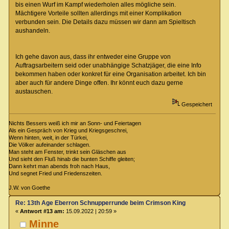
bis einen Wurf im Kampf wiederholen alles mögliche sein.
Mächtigere Vorteile sollten allerdings mit einer Komplikation
verbunden sein. Die Details dazu müssen wir dann am Spieltisch
aushandeln.
Ich gehe davon aus, dass ihr entweder eine Gruppe von
Auftragsarbeitern seid oder unabhängige Schatzjäger, die eine Info
bekommen haben oder konkret für eine Organisation arbeitet. Ich bin
aber auch für andere Dinge offen. Ihr könnt euch dazu gerne
austauschen.
Gespeichert
Nichts Bessers weiß ich mir an Sonn- und Feiertagen
Als ein Gespräch von Krieg und Kriegsgeschrei,
Wenn hinten, weit, in der Türkei,
Die Völker aufeinander schlagen.
Man steht am Fenster, trinkt sein Gläschen aus
Und sieht den Fluß hinab die bunten Schiffe gleiten;
Dann kehrt man abends froh nach Haus,
Und segnet Fried und Friedenszeiten.
J.W. von Goethe
Re: 13th Age Eberron Schnupperrunde beim Crimson King
«
Antwort #13 am:
15.09.2022 | 20:59 »
Minne