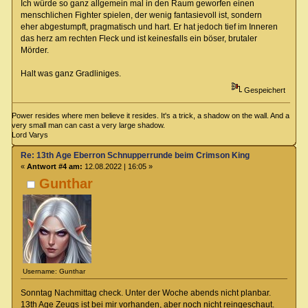
Ich würde so ganz allgemein mal in den Raum geworfen einen
menschlichen Fighter spielen, der wenig fantasievoll ist, sondern
eher abgestumpft, pragmatisch und hart. Er hat jedoch tief im Inneren
das herz am rechten Fleck und ist keinesfalls ein böser, brutaler
Mörder.
Halt was ganz Gradliniges.
Gespeichert
Power resides where men believe it resides. It's a trick, a shadow on the wall. And a
very small man can cast a very large shadow.
Lord Varys
Re: 13th Age Eberron Schnupperrunde beim Crimson King
«
Antwort #4 am:
12.08.2022 | 16:05 »
Gunthar
Username: Gunthar
Sonntag Nachmittag check. Unter der Woche abends nicht planbar.
13th Age Zeugs ist bei mir vorhanden, aber noch nicht reingeschaut.