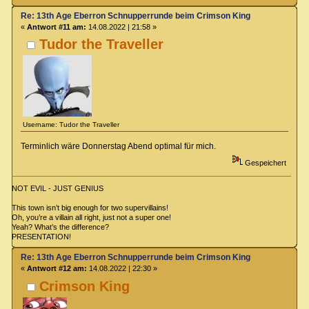
Re: 13th Age Eberron Schnupperrunde beim Crimson King
«
Antwort #11 am:
14.08.2022 | 21:58 »
Tudor the Traveller
Username: Tudor the Traveller
Terminlich wäre Donnerstag Abend optimal für mich.
Gespeichert
NOT EVIL - JUST GENIUS
This town isn’t big enough for two supervillains!
Oh, you’re a villain all right, just not a super one!
Yeah? What’s the difference?
PRESENTATION!
Re: 13th Age Eberron Schnupperrunde beim Crimson King
«
Antwort #12 am:
14.08.2022 | 22:30 »
Crimson King