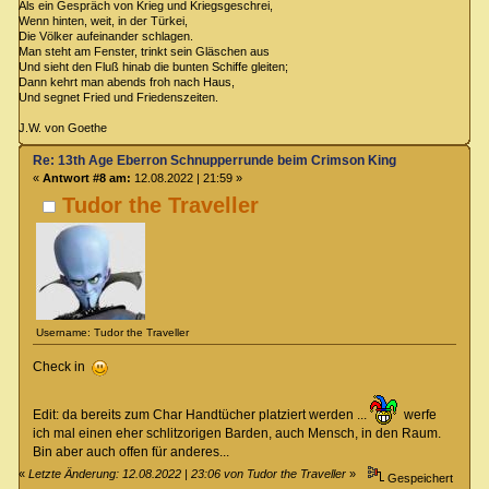
Als ein Gespräch von Krieg und Kriegsgeschrei,
Wenn hinten, weit, in der Türkei,
Die Völker aufeinander schlagen.
Man steht am Fenster, trinkt sein Gläschen aus
Und sieht den Fluß hinab die bunten Schiffe gleiten;
Dann kehrt man abends froh nach Haus,
Und segnet Fried und Friedenszeiten.
J.W. von Goethe
Re: 13th Age Eberron Schnupperrunde beim Crimson King
«
Antwort #8 am:
12.08.2022 | 21:59 »
Tudor the Traveller
Username: Tudor the Traveller
Check in
Edit: da bereits zum Char Handtücher platziert werden ...
werfe
ich mal einen eher schlitzorigen Barden, auch Mensch, in den Raum.
Bin aber auch offen für anderes...
«
Letzte Änderung: 12.08.2022 | 23:06 von Tudor the Traveller
»
Gespeichert