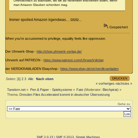
Offensichtlich zu Blanvalet, wo sie ab November erscheinen sollen, wenn
man Amazon Glauben schenken mag.
Immer spoiled Amazon irgendwas.... tztztz...
Gespeichert
When you’re accustomed to privilege, equality feels like oppression.
Der Uhrwerk-Shop -
http://shop.uhrwerk-verlag.de/
Uhrwerk auf PATREON -
https://www.patreon.com/UhrwerkVerlag
der NERDKRAMLADEN Ebayshop -
https://www.ebay.de/str/nerdkramladen
DRUCKEN
Seiten: [
1
]
2
3
Alle
Nach oben
« vorheriges
nächstes »
Tanelorn.net
»
Pen & Paper - Spielsysteme
»
Fate
(Moderator:
Blechpirat
) »
Thema:
Dresden Files Accelerated kommt in deutscher Übersetzung
Gehe zu:
SMF 2.0.15
|
SMF © 2013
,
Simple Machines