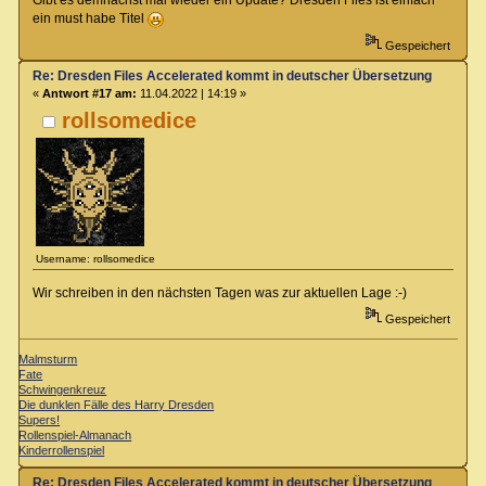
Gibt es demnächst mal wieder ein Update? Dresden Files ist einfach
ein must habe Titel
Gespeichert
Re: Dresden Files Accelerated kommt in deutscher Übersetzung
«
Antwort #17 am:
11.04.2022 | 14:19 »
rollsomedice
Username: rollsomedice
Wir schreiben in den nächsten Tagen was zur aktuellen Lage :-)
Gespeichert
Malmsturm
Fate
Schwingenkreuz
Die dunklen Fälle des Harry Dresden
Supers!
Rollenspiel-Almanach
Kinderrollenspiel
Re: Dresden Files Accelerated kommt in deutscher Übersetzung