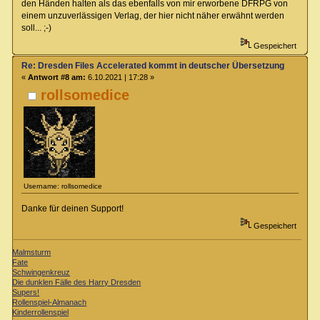
den Händen halten als das ebenfalls von mir erworbene DFRPG von
einem unzuverlässigen Verlag, der hier nicht näher erwähnt werden
soll... ;-)
Gespeichert
Re: Dresden Files Accelerated kommt in deutscher Übersetzung
«
Antwort #8 am:
6.10.2021 | 17:28 »
rollsomedice
Username: rollsomedice
Danke für deinen Support!
Gespeichert
Malmsturm
Fate
Schwingenkreuz
Die dunklen Fälle des Harry Dresden
Supers!
Rollenspiel-Almanach
Kinderrollenspiel