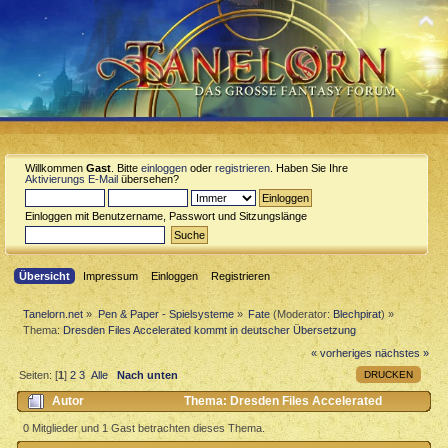
Willkommen
Gast
. Bitte
einloggen
oder
registrieren
. Haben Sie Ihre
Aktivierungs E-Mail
übersehen?
Einloggen mit Benutzername, Passwort und Sitzungslänge
Übersicht
Impressum
Einloggen
Registrieren
Tanelorn.net
»
Pen & Paper - Spielsysteme
»
Fate
(Moderator:
Blechpirat
) »
Thema:
Dresden Files Accelerated kommt in deutscher Übersetzung
« vorheriges
nächstes »
DRUCKEN
Seiten: [
1
]
2
3
Alle
Nach unten
Autor
Thema: Dresden Files Accelerated
kommt in deutscher Übersetzung (Gelesen 13689 mal)
0 Mitglieder und 1 Gast betrachten dieses Thema.