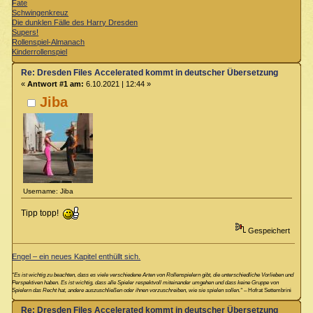
Fate
Schwingenkreuz
Die dunklen Fälle des Harry Dresden
Supers!
Rollenspiel-Almanach
Kinderrollenspiel
Re: Dresden Files Accelerated kommt in deutscher Übersetzung
«
Antwort #1 am:
6.10.2021 | 12:44 »
Jiba
Username: Jiba
Tipp topp!
Gespeichert
Engel – ein neues Kapitel enthüllt sich.
“Es ist wichtig zu beachten, dass es viele verschiedene Arten von Rollenspielern gibt, die unterschiedliche Vorlieben und
Perspektiven haben. Es ist wichtig, dass alle Spieler respektvoll miteinander umgehen und dass keine Gruppe von
Spielern das Recht hat, andere auszuschließen oder ihnen vorzuschreiben, wie sie spielen sollen.“
– Hofrat Settembrini
Re: Dresden Files Accelerated kommt in deutscher Übersetzung