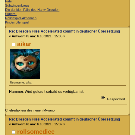
Fate
Schwingenkreuz
Die dunklen Fälle des Harry Dresden
Supers!
Rollenspiel-Almanach
Kinderrollenspiel
Re: Dresden Files Accelerated kommt in deutscher Übersetzung
«
Antwort #5 am:
6.10.2021 | 15:05 »
aikar
Username: aikar
Hammer. Wird gekauft sobald es verfügbar ist.
Gespeichert
Chefredakteur des neuen Myranor.
Re: Dresden Files Accelerated kommt in deutscher Übersetzung
«
Antwort #6 am:
6.10.2021 | 15:07 »
rollsomedice