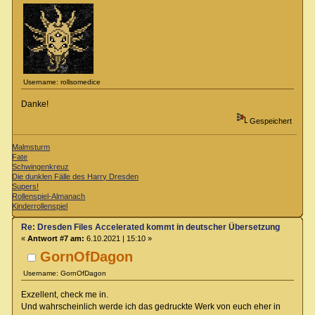
Username: rollsomedice
Danke!
Gespeichert
Malmsturm
Fate
Schwingenkreuz
Die dunklen Fälle des Harry Dresden
Supers!
Rollenspiel-Almanach
Kinderrollenspiel
Re: Dresden Files Accelerated kommt in deutscher Übersetzung
«
Antwort #7 am:
6.10.2021 | 15:10 »
GornOfDagon
Username: GornOfDagon
Exzellent, check me in.
Und wahrscheinlich werde ich das gedruckte Werk von euch eher in