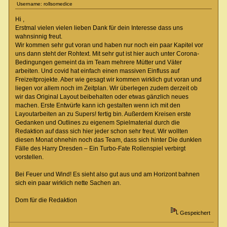
Username: rollsomedice
Hi ,
Erstmal vielen vielen lieben Dank für dein Interesse dass uns
wahnsinnig freut.
Wir kommen sehr gut voran und haben nur noch ein paar Kapitel vor
uns dann steht der Rohtext. Mit sehr gut ist hier auch unter Corona-
Bedingungen gemeint da im Team mehrere Mütter und Väter
arbeiten. Und covid hat einfach einen massiven Einfluss auf
Freizeitprojekte. Aber wie gesagt wir kommen wirklich gut voran und
liegen vor allem noch im Zeitplan. Wir überlegen zudem derzeit ob
wir das Original Layout beibehalten oder etwas gänzlich neues
machen. Erste Entwürfe kann ich gestalten wenn ich mit den
Layoutarbeiten an zu Supers! fertig bin. Außerdem Kreisen erste
Gedanken und Outlines zu eigenem Spielmaterial durch die
Redaktion auf dass sich hier jeder schon sehr freut. Wir wollten
diesen Monat ohnehin noch das Team, dass sich hinter Die dunklen
Fälle des Harry Dresden – Ein Turbo-Fate Rollenspiel verbirgt
vorstellen.
Bei Feuer und Wind! Es sieht also gut aus und am Horizont bahnen
sich ein paar wirklich nette Sachen an.
Dom für die Redaktion
Gespeichert