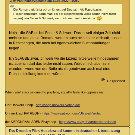
Zitat von: nobody@home am 11.04.2022 | 16:52
Die Romane gibt's ja schon längst auf Deutsch. Als Paperbacks
("Taschenbücher" kann man bei der stellenweisen Dicke schon nicht mehr
sagen) von Feder & Schwert, wenn ich mich recht entsinne.
Nein - die GAB es bei Feder & Schwert. Das ist seit einiger Zeit nicht
mehr so und diese Romane werden auch nciht mehr verkauft, ausser
in Restmengen, die noch bei irgendwelchen Buchhandlungen
liegen.
Ich GLAUBE zwar, ich weiß wo die Lizenz mittlerweile hingegangen
ist, aber ich darf das leider nicht sagen. Würde mich aber sehr
wundern, wenn von der Seite nicht irgendwann auch mal eine
Pressemitteilung kommen würde.
Gespeichert
When you’re accustomed to privilege, equality feels like oppression.
Der Uhrwerk-Shop -
http://shop.uhrwerk-verlag.de/
Uhrwerk auf PATREON -
https://www.patreon.com/UhrwerkVerlag
der NERDKRAMLADEN Ebayshop -
https://www.ebay.de/str/nerdkramladen
Re: Dresden Files Accelerated kommt in deutscher Übersetzung