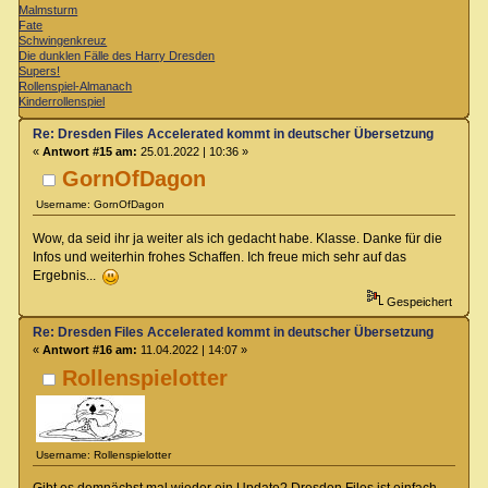
Malmsturm
Fate
Schwingenkreuz
Die dunklen Fälle des Harry Dresden
Supers!
Rollenspiel-Almanach
Kinderrollenspiel
Re: Dresden Files Accelerated kommt in deutscher Übersetzung
«
Antwort #15 am:
25.01.2022 | 10:36 »
GornOfDagon
Username: GornOfDagon
Wow, da seid ihr ja weiter als ich gedacht habe. Klasse. Danke für die
Infos und weiterhin frohes Schaffen. Ich freue mich sehr auf das
Ergebnis...
Gespeichert
Re: Dresden Files Accelerated kommt in deutscher Übersetzung
«
Antwort #16 am:
11.04.2022 | 14:07 »
Rollenspielotter
Username: Rollenspielotter