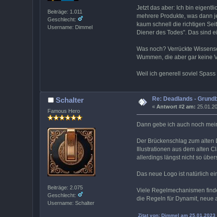
Jetzt das aber: Ich bin eigent
Beiträge: 1.011
mehrere Produkte, was dann jetz
Geschlecht:
kaum schnell die richtigen Sei
Username: Dimmel
Diener des Todes". Das sind ei
Was noch? Verrückte Wissensch
Wummen, die aber gar keine V
Weil ich generell soviel Spas
Re: Deadlands - Grund
Schalter
«
Antwort #2 am:
25.01.20
Famous Hero
Dann gebe ich auch noch mei
Der Brückenschlag zum alten De
Illustrationen aus dem alten C
allerdings längst nicht so über
Das neue Logo ist natürlich 
Beiträge: 2.075
Viele Regelmechanismen finde i
Geschlecht:
die Regeln für Dynamit, neue a
Username: Schalter
Zitat von: Dimmel am 25.01.2023 