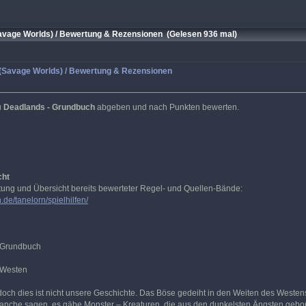
vage Worlds) / Bewertung & Rezensionen (Gelesen 936 mal)
(Savage Worlds) / Bewertung & Rezensionen
u
Deadlands - Grundbuch
abgeben und nach Punkten bewerten.
cht
rtung und Übersicht bereits bewerteter Regel- und Quellen-Bände:
.de/tanelorn/spielhilfen/
 Grundbuch
 Westen
doch dies ist nicht unsere Geschichte. Das Böse gedeiht in den Weiten des West
. Manche sagen, es gäbe Monster – Kreaturen, die aus den dunkelsten Ängsten ge