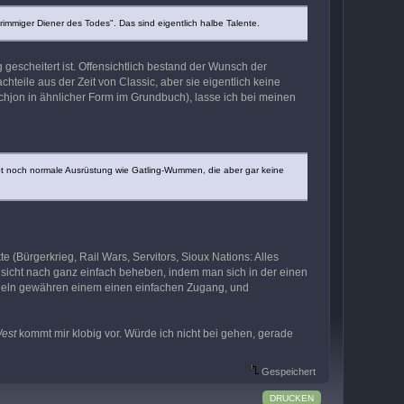
rimmiger Diener des Todes". Das sind eigentlich halbe Talente.
 gescheitert ist. Offensichtlich bestand der Wunsch der
eile aus der Zeit von Classic, aber sie eigentlich keine
hjon in ähnlicher Form im Grundbuch), lasse ich bei meinen
gibt noch normale Ausrüstung wie Gatling-Wummen, die aber gar keine
e (Bürgerkrieg, Rail Wars, Servitors, Sioux Nations: Alles
Ansicht nach ganz einfach beheben, indem man sich in der einen
egeln gewähren einem einen einfachen Zugang, und
est
kommt mir klobig vor. Würde ich nicht bei gehen, gerade
Gespeichert
DRUCKEN