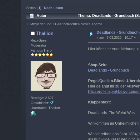
Seiten: [
1
]
Nach unten
Autor
Thema: Deadlands - Grundbuch (Sa
0 Mitglieder und 1 Gast betrachten dieses Thema.
Deadlands - Grundbuch 
Thallion
«
am:
3.03.2022 | 10:17 »
Rezi-Spezi
Moderator
Hier könnt ihr eure Meinung z
Famous Hero
Shop-Seite
Deadlands - Grundbuch
Regel/Quellen-Bände-Übersi
Hier gelangt ihr zu der Auswe
https://rollenspiel-bewertungen
Beiträge: 2.627
Klappentext:
Geschlecht:
Username: Thallion
Deadlands: The Weird West –
Willkommen im Unheimlichen
Wir schreiben das Jahr 1884, 
als nur wilde Kreaturen gibt