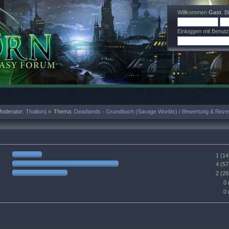
Willkommen
Gast
. B
Einloggen mit Benut
oderator:
Thallion
) »
Thema:
Deadlands - Grundbuch (Savage Worlds) / Bewertung & Reze
1 (1
4 (5
2 (2
0 
0 