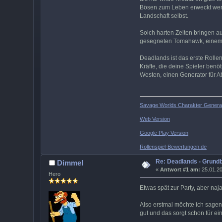
Bösen zum Leben erweckt werde
Landschaft selbst.
Solch harten Zeiten bringen a
gesegneten Tomahawk, einem h
Deadlands ist das erste Rolle
Kräfte, die deine Spieler ben
Westen, einen Generator für A
Savage Worlds Charakter Generat
Web Version
Google Play Version
Rollenspiel-Bewertungen.de
Re: Deadlands - Grund
Dimmel
«
Antwort #1 am:
25.01.20
Hero
Etwas spät zur Party, aber naja 
Also erstmal möchte ich sagen
gut und das sorgt schon für e