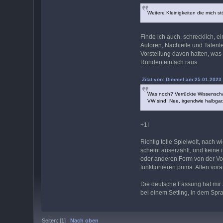
Weitere Kleinigkeiten die mich s
Finde ich auch, schrecklich, e
Autoren, Nachteile und Talent
Vorstellung davon hatten, was
Runden einfach raus.
Zitat von: Dimmel am 25.01.2023 
Was noch? Verrückte Wissenschaf
VW sind. Nee, irgendwie halbgar
+1!
Richtig tolle Spielwelt, nach w
scheint auserzählt, und keine
oder anderen Form von der Vo
funktionieren prima. Allen vora
Die deutsche Fassung hat mir a
bei einem Setting, in dem Sprac
Seiten: [
1
]
Nach oben