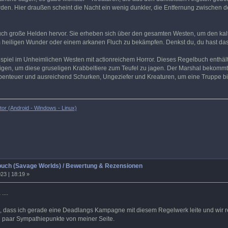
n. Hier draußen scheint die Nacht ein wenig dunkler, die Entfernung zwischen de
uch große Helden hervor. Sie erheben sich über den gesamten Westen, um den kalt
eiligen Wunder oder einem arkanen Fluch zu bekämpfen. Denkst du, du hast das
nspiel im Unheimlichen Westen mit actionreichem Horror. Dieses Regelbuch enthä
ötigen, um diese gruseligen Krabbeltiere zum Teufel zu jagen. Der Marshal beko
benteuer und ausreichend Schurken, Ungeziefer und Kreaturen, um eine Truppe bi
or (Android - Windows - Linux)
buch (Savage Worlds) / Bewertung & Rezensionen
23 | 18:19 »
....
, dass ich gerade eine Deadlangs Kampagne mit diesem Regelwerk leite und wir rec
in paar Sympathiepunkte von meiner Seite.