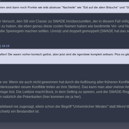
tören sind dann noch Punkte wie teils abstruse "Nachteile" wie "Eid auf die alten Bräuche" und "G
in Versuch, den Stil von Classic zu SWADE hinüberzuretten, der in diesem Fall völlig
e zu haben, die eben genau diese coolen Namen haben wie bestimmte Vor- und Nacht
 die Spielregeln machen sollten. Unnütz und doppelt gemoppelt (SWADE hat das sc
| 18:19
ten! Die waren vorher komisch gelöst, aber jetzt sind die irgendwie komplett seltsam. Plus es 
.
ie vor. Wenn sie auch nicht gewonnen hat durch die Auflösung aller früheren Konflikt
 interessanten neuen Konflikte treten an ihre Stellen). Das kann man aber meiner 
rlage löst. Die Lektüre macht Bock, in dem Setting zu spielen, und die SWADE-R
n natürlich die Pokerkarten (hier kommen sie ja her).
lldiweil nie zugesagt, allein schon der Begriff "Unheimlicher Westen" statt
Weird W
hwitz ein Bestandteil ist.