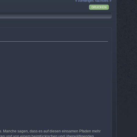
« vorheriges
nächstes »
DRUCKEN
ens. Manche sagen, dass es auf diesen einsamen Pfaden mehr
boren und von einem heimtückischen und überwältigenden