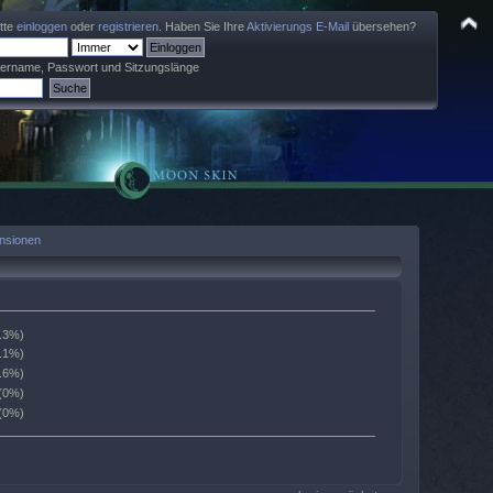
itte
einloggen
oder
registrieren
. Haben Sie Ihre
Aktivierungs E-Mail
übersehen?
zername, Passwort und Sitzungslänge
nsionen
4.3%)
7.1%)
8.6%)
(0%)
(0%)