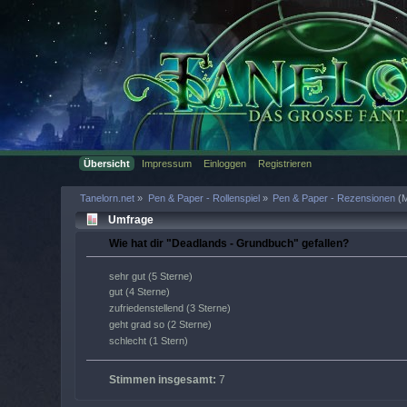
Übersicht
Impressum
Einloggen
Registrieren
Tanelorn.net
»
Pen & Paper - Rollenspiel
»
Pen & Paper - Rezensionen
(M
Umfrage
Wie hat dir "Deadlands - Grundbuch" gefallen?
sehr gut (5 Sterne)
gut (4 Sterne)
zufriedenstellend (3 Sterne)
geht grad so (2 Sterne)
schlecht (1 Stern)
Stimmen insgesamt:
7