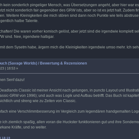
lich kein sonderlich pingeliger Mensch, was Übersetzungen angeht, aber hier war es
t nicht sonderlich fair gegenüber des GRW ists, aber so ist es jetzt halt. Zudem fin
ten. Weitere Kleinigkeiten die mich stören sind dann noch Punkte wie teils abstruse
gentlich halbe Talente.
aften! Die waren vorher komisch gelöst, aber jetzt sind die irgendwie komplett se
W sind. Nee, irgendwie halbgar.
s mit dem Sysetm habe, ärgern mich die Kleinigkeiten irgendwie umso mehr. Ich 
buch (Savage Worlds) / Bewertung & Rezensionen
23 | 18:53 »
nen Senf dazu!
adlands Classic ist meiner Ansicht nach gelungen, in puncto Layout und Illustrati
lassic-GRW von 1996); und auch was Logik und Aufbau betrifft. Das Buch ist kapitelwe
sichtlich und streng wie zu Zeiten von Classic.
einfach eine Verschlimmbesserung im Vergleich zum legendären handgemalten Log
ch ziemlich spaßig, allen voran die Huckster funktionieren gut und ihre Sonderreg
rkane Kräfte, und so weiter.
| 18:19