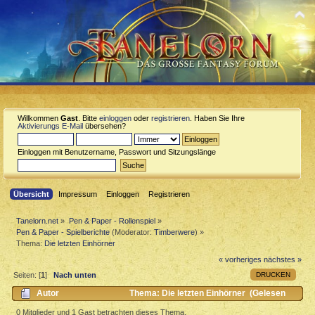
Willkommen
Gast
. Bitte
einloggen
oder
registrieren
. Haben Sie Ihre
Aktivierungs E-Mail
übersehen?
Einloggen mit Benutzername, Passwort und Sitzungslänge
Übersicht
Impressum
Einloggen
Registrieren
Tanelorn.net
»
Pen & Paper - Rollenspiel
»
Pen & Paper - Spielberichte
(Moderator:
Timberwere
) »
Thema:
Die letzten Einhörner
« vorheriges
nächstes »
DRUCKEN
Seiten: [
1
]
Nach unten
Autor
Thema: Die letzten Einhörner (Gelesen
1130 mal)
0 Mitglieder und 1 Gast betrachten dieses Thema.