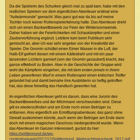
Da die Spielerin des Schurken gleich mal zu spät kam, habe mit den
restlichen Spielern vor dem eigentlichen Abenteuer erstmal eine
"Aufwärmrunde" gemacht. Was ganz gut war da bis auf meine
Tochter noch keiner Rollenspielerfahrung hatte. Das Abenteuer dreht
sich um einen Backwettbewerb zur Feier der Wintersonnwende.
Daher haben wir die Feierlichkeiten mit Schaukämpfen und einer
Zaubervorführung ergänzt. Letztere kam beim Publikum sehr
gemischt an, aber ich war sehr angetan von der Kreativität der
Spieler. Die Gnomin schüttet einen Eimer Wasser in die Luft, der
Halb-Elf gefriert diesen mit einem Kältestrahl und mit ein paar
tanzenden Lichtern garniert (von der Gnomin gezaubert) kracht, das
ganze effektvoll zu Boden. Aber in die Geschichte der Gruppe wird
wohl die Kämpferin eingehen, die mit dem
ersten jemals in ihrem
Leben geworfenen Wurf in einem Rollenspiel
einen
kritischen Treffer
gelandet hat und damit beinahe ihre Ausbilderin so heftig getroffen
hat, das diese freiwillig das Handtuch geworfen hat.
Im eigentlichen Abenteuer geht es darum, dass eine Jurorin des
Backwettbewerbes und der Milchmann verschwunden sind. Diese
gilt es wiederzufinden und am Ende noch einen Betrüger zu
entlarven. Also eigentlich ein Ermittlungsabenteuer, das ganz ohne
Gewalt auskommen könnte, auch wenn der Betrüger am Ende dann
doch mit einem magischen Geschoss niedergestreckt wurde. Wenn
das Abenteuer im Ganzen interessiert, guckst du hier:
https://splittermond.de/wp-
content/uploads/2017/12/Splittermond_Weihnachtsgeschenk_2017.pdf