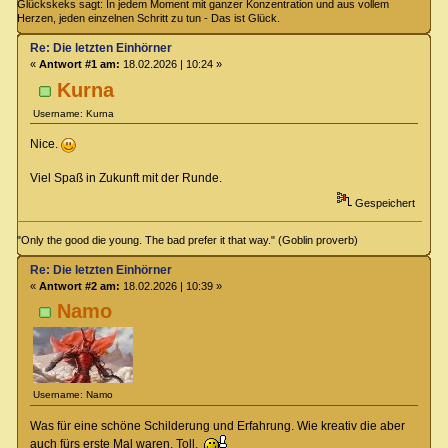
Glückskeks sagt: In jedem Moment mit ganzer Konzentration und aus vollem
Herzen, jeden einzelnen Schritt zu tun - Das ist Glück.
Re: Die letzten Einhörner
«
Antwort #1 am:
18.02.2026 | 10:24 »
Kurna
Username: Kurna
Nice.
Viel Spaß in Zukunft mit der Runde.
Gespeichert
"Only the good die young. The bad prefer it that way." (Goblin proverb)
Re: Die letzten Einhörner
«
Antwort #2 am:
18.02.2026 | 10:39 »
Namo
Username: Namo
Was für eine schöne Schilderung und Erfahrung. Wie kreativ die aber
auch fürs erste Mal waren. Toll.