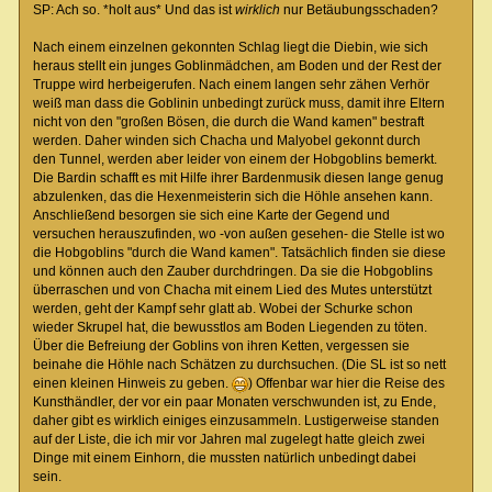
SP: Ach so. *holt aus* Und das ist
wirklich
nur Betäubungsschaden?
Nach einem einzelnen gekonnten Schlag liegt die Diebin, wie sich
heraus stellt ein junges Goblinmädchen, am Boden und der Rest der
Truppe wird herbeigerufen. Nach einem langen sehr zähen Verhör
weiß man dass die Goblinin unbedingt zurück muss, damit ihre Eltern
nicht von den "großen Bösen, die durch die Wand kamen" bestraft
werden. Daher winden sich Chacha und Malyobel gekonnt durch
den Tunnel, werden aber leider von einem der Hobgoblins bemerkt.
Die Bardin schafft es mit Hilfe ihrer Bardenmusik diesen lange genug
abzulenken, das die Hexenmeisterin sich die Höhle ansehen kann.
Anschließend besorgen sie sich eine Karte der Gegend und
versuchen herauszufinden, wo -von außen gesehen- die Stelle ist wo
die Hobgoblins "durch die Wand kamen". Tatsächlich finden sie diese
und können auch den Zauber durchdringen. Da sie die Hobgoblins
überraschen und von Chacha mit einem Lied des Mutes unterstützt
werden, geht der Kampf sehr glatt ab. Wobei der Schurke schon
wieder Skrupel hat, die bewusstlos am Boden Liegenden zu töten.
Über die Befreiung der Goblins von ihren Ketten, vergessen sie
beinahe die Höhle nach Schätzen zu durchsuchen. (Die SL ist so nett
einen kleinen Hinweis zu geben.
) Offenbar war hier die Reise des
Kunsthändler, der vor ein paar Monaten verschwunden ist, zu Ende,
daher gibt es wirklich einiges einzusammeln. Lustigerweise standen
auf der Liste, die ich mir vor Jahren mal zugelegt hatte gleich zwei
Dinge mit einem Einhorn, die mussten natürlich unbedingt dabei
sein.