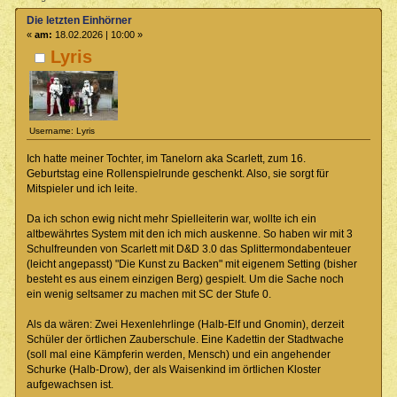
Die letzten Einhörner
«
am:
18.02.2026 | 10:00 »
Lyris
Username: Lyris
Ich hatte meiner Tochter, im Tanelorn aka Scarlett, zum 16.
Geburtstag eine Rollenspielrunde geschenkt. Also, sie sorgt für
Mitspieler und ich leite.
Da ich schon ewig nicht mehr Spielleiterin war, wollte ich ein
altbewährtes System mit den ich mich auskenne. So haben wir mit 3
Schulfreunden von Scarlett mit D&D 3.0 das Splittermondabenteuer
(leicht angepasst) "Die Kunst zu Backen" mit eigenem Setting (bisher
besteht es aus einem einzigen Berg) gespielt. Um die Sache noch
ein wenig seltsamer zu machen mit SC der Stufe 0.
Als da wären: Zwei Hexenlehrlinge (Halb-Elf und Gnomin), derzeit
Schüler der örtlichen Zauberschule. Eine Kadettin der Stadtwache
(soll mal eine Kämpferin werden, Mensch) und ein angehender
Schurke (Halb-Drow), der als Waisenkind im örtlichen Kloster
aufgewachsen ist.