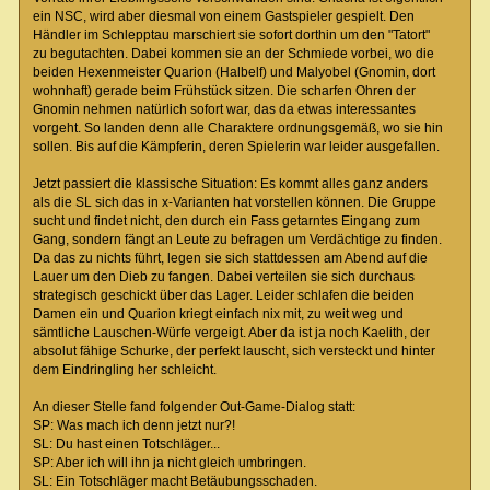
ein NSC, wird aber diesmal von einem Gastspieler gespielt. Den
Händler im Schlepptau marschiert sie sofort dorthin um den "Tatort"
zu begutachten. Dabei kommen sie an der Schmiede vorbei, wo die
beiden Hexenmeister Quarion (Halbelf) und Malyobel (Gnomin, dort
wohnhaft) gerade beim Frühstück sitzen. Die scharfen Ohren der
Gnomin nehmen natürlich sofort war, das da etwas interessantes
vorgeht. So landen denn alle Charaktere ordnungsgemäß, wo sie hin
sollen. Bis auf die Kämpferin, deren Spielerin war leider ausgefallen.
Jetzt passiert die klassische Situation: Es kommt alles ganz anders
als die SL sich das in x-Varianten hat vorstellen können. Die Gruppe
sucht und findet nicht, den durch ein Fass getarntes Eingang zum
Gang, sondern fängt an Leute zu befragen um Verdächtige zu finden.
Da das zu nichts führt, legen sie sich stattdessen am Abend auf die
Lauer um den Dieb zu fangen. Dabei verteilen sie sich durchaus
strategisch geschickt über das Lager. Leider schlafen die beiden
Damen ein und Quarion kriegt einfach nix mit, zu weit weg und
sämtliche Lauschen-Würfe vergeigt. Aber da ist ja noch Kaelith, der
absolut fähige Schurke, der perfekt lauscht, sich versteckt und hinter
dem Eindringling her schleicht.
An dieser Stelle fand folgender Out-Game-Dialog statt:
SP: Was mach ich denn jetzt nur?!
SL: Du hast einen Totschläger...
SP: Aber ich will ihn ja nicht gleich umbringen.
SL: Ein Totschläger macht Betäubungsschaden.