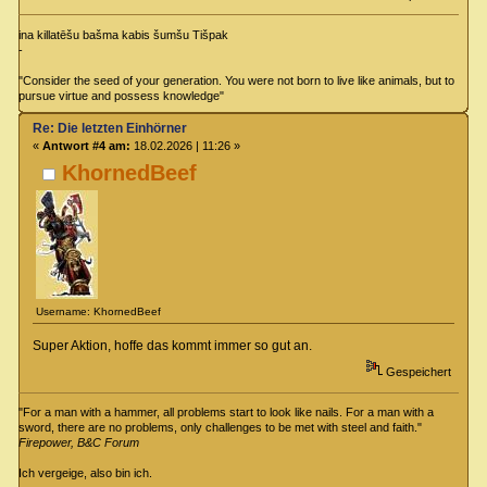
ina killatēšu bašma kabis šumšu Tišpak
-
"Consider the seed of your generation. You were not born to live like animals, but to
pursue virtue and possess knowledge"
Re: Die letzten Einhörner
«
Antwort #4 am:
18.02.2026 | 11:26 »
KhornedBeef
Username: KhornedBeef
Super Aktion, hoffe das kommt immer so gut an.
Gespeichert
"For a man with a hammer, all problems start to look like nails. For a man with a
sword, there are no problems, only challenges to be met with steel and faith."
Firepower, B&C Forum
Ich vergeige, also bin ich.