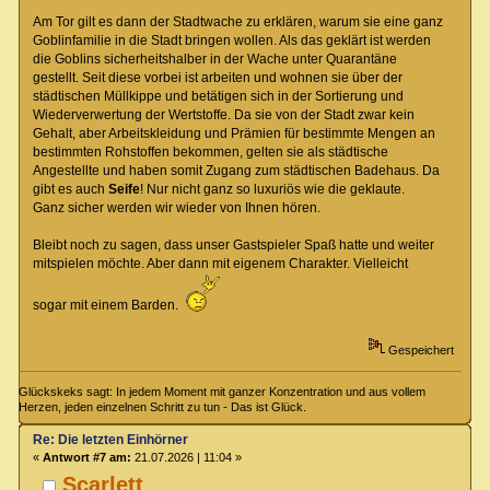
Am Tor gilt es dann der Stadtwache zu erklären, warum sie eine ganz
Goblinfamilie in die Stadt bringen wollen. Als das geklärt ist werden
die Goblins sicherheitshalber in der Wache unter Quarantäne
gestellt. Seit diese vorbei ist arbeiten und wohnen sie über der
städtischen Müllkippe und betätigen sich in der Sortierung und
Wiederverwertung der Wertstoffe. Da sie von der Stadt zwar kein
Gehalt, aber Arbeitskleidung und Prämien für bestimmte Mengen an
bestimmten Rohstoffen bekommen, gelten sie als städtische
Angestellte und haben somit Zugang zum städtischen Badehaus. Da
gibt es auch
Seife
! Nur nicht ganz so luxuriös wie die geklaute.
Ganz sicher werden wir wieder von Ihnen hören.
Bleibt noch zu sagen, dass unser Gastspieler Spaß hatte und weiter
mitspielen möchte. Aber dann mit eigenem Charakter. Vielleicht
sogar mit einem Barden.
Gespeichert
Glückskeks sagt: In jedem Moment mit ganzer Konzentration und aus vollem
Herzen, jeden einzelnen Schritt zu tun - Das ist Glück.
Re: Die letzten Einhörner
«
Antwort #7 am:
21.07.2026 | 11:04 »
Scarlett