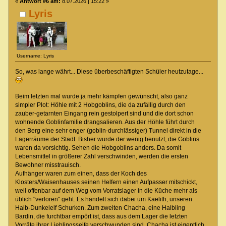
«
Antwort #6 am:
8.07.2026 | 15:22 »
Lyris
Username: Lyris
So, was lange währt... Diese überbeschäftigten Schüler heutzutage...
Beim letzten mal wurde ja mehr kämpfen gewünscht, also ganz
simpler Plot: Höhle mit 2 Hobgoblins, die da zufällig durch den
zauber-getarnten Eingang rein gestolpert sind und die dort schon
wohnende Goblinfamilie drangsalieren. Aus der Höhle führt durch
den Berg eine sehr enger (goblin-durchlässiger) Tunnel direkt in die
Lagerräume der Stadt. Bisher wurde der wenig benutzt, die Goblins
waren da vorsichtig. Sehen die Hobgoblins anders. Da somit
Lebensmittel in größerer Zahl verschwinden, werden die ersten
Bewohner misstrauisch.
Aufhänger waren zum einen, dass der Koch des
Klosters/Waisenhauses seinen Helfern einen Aufpasser mitschickt,
weil offenbar auf dem Weg vom Vorratslager in die Küche mehr als
üblich "verloren" geht. Es handelt sich dabei um Kaelith, unseren
Halb-Dunkelelf Schurken. Zum zweiten Chacha, eine Halbling
Bardin, die furchtbar empört ist, dass aus dem Lager die letzten
Vorräte ihrer Lieblingsseife verschwunden sind. Chacha ist eigentlich