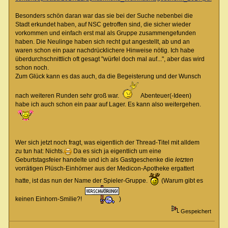
Besonders schön daran war das sie bei der Suche nebenbei die
Stadt erkundet haben, auf NSC getroffen sind, die sicher wieder
vorkommen und einfach erst mal als Gruppe zusammengefunden
haben. Die Neulinge haben sich recht gut angestellt, ab und an
waren schon ein paar nachdrücklichere Hinweise nötig. Ich habe
überdurchschnittlich oft gesagt "würfel doch mal auf...", aber das wird
schon noch.
Zum Glück kann es das auch, da die Begeisterung und der Wunsch
nach weiteren Runden sehr groß war.
Abenteuer(-Ideen)
habe ich auch schon ein paar auf Lager. Es kann also weitergehen.
Wer sich jetzt noch fragt, was eigentlich der Thread-Titel mit alldem
zu tun hat: Nichts.
Da es sich ja eigentlich um eine
Geburtstagsfeier handelte und ich als Gastgeschenke die
letzten
vorrätigen Plüsch-Einhörner aus der Medicon-Apotheke ergattert
hatte, ist das nun der Name der Spieler-Gruppe.
(Warum gibt es
keinen Einhorn-Smilie?!
)
Gespeichert