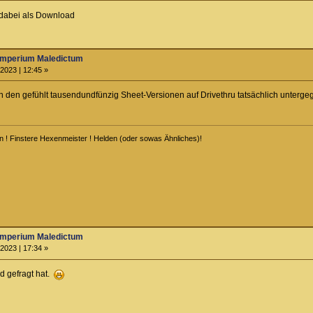
 dabei als Download
Imperium Maledictum
2023 | 12:45 »
en den gefühlt tausendundfünzig Sheet-Versionen auf Drivethru tatsächlich unterg
n ! Finstere Hexenmeister ! Helden (oder sowas Ähnliches)!
Imperium Maledictum
2023 | 17:34 »
d gefragt hat.