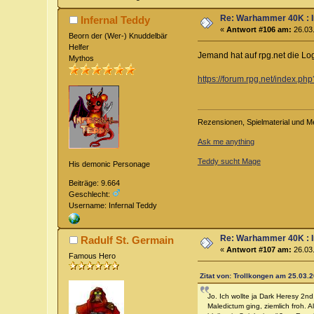
Re: Warhammer 40K : 
Infernal Teddy
«
Antwort #106 am:
26.03.
Beorn der (Wer-) Knuddelbär
Helfer
Jemand hat auf rpg.net die Logo
Mythos
https://forum.rpg.net/index.
Rezensionen, Spielmaterial und M
Ask me anything
Teddy sucht Mage
His demonic Personage
Beiträge: 9.664
Geschlecht:
Username: Infernal Teddy
Re: Warhammer 40K : 
Radulf St. Germain
«
Antwort #107 am:
26.03.
Famous Hero
Zitat von: Trollkongen am 25.03.2
Jo. Ich wollte ja Dark Heresy 2n
Maledictum ging, ziemlich froh. 