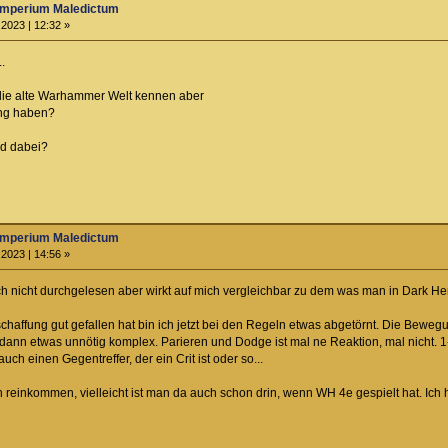
Imperium Maledictum
2023 | 12:32 »
.
ie alte Warhammer Welt kennen aber
ng haben?
nd dabei?
Imperium Maledictum
2023 | 14:56 »
noch nicht durchgelesen aber wirkt auf mich vergleichbar zu dem was man in Dark H
haffung gut gefallen hat bin ich jetzt bei den Regeln etwas abgetörnt. Die Bewegu
 dann etwas unnötig komplex. Parieren und Dodge ist mal ne Reaktion, mal nicht. 1-
ch einen Gegentreffer, der ein Crit ist oder so...
h reinkommen, vielleicht ist man da auch schon drin, wenn WH 4e gespielt hat. I