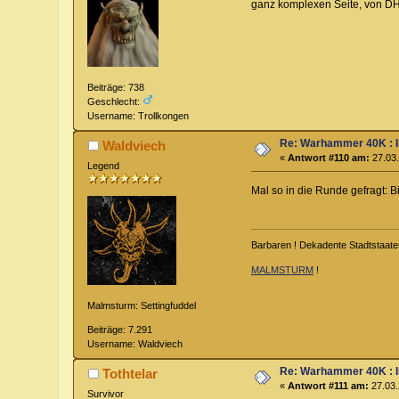
ganz komplexen Seite, von DH2 
Beiträge: 738
Geschlecht:
Username: Trollkongen
Re: Warhammer 40K : 
Waldviech
«
Antwort #110 am:
27.03.
Legend
Mal so in die Runde gefragt: B
Barbaren ! Dekadente Stadtstaate
MALMSTURM
!
Malmsturm: Settingfuddel
Beiträge: 7.291
Username: Waldviech
Re: Warhammer 40K : 
Tothtelar
«
Antwort #111 am:
27.03.
Survivor