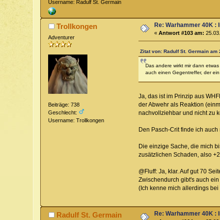
Username: Radulf St. Germain
Re: Warhammer 40K : 
Trollkongen
«
Antwort #103 am:
25.03.
Adventurer
Zitat von: Radulf St. Germain am 
Das andere wirkt mir dann etwas 
auch einen Gegentreffer, der ein C
Ja, das ist im Prinzip aus WH
der Abwehr als Reaktion (einma
Beiträge: 738
nachvollziehbar und nicht zu 
Geschlecht:
Username: Trollkongen
Den Pasch-Crit finde ich auch 
Die einzige Sache, die mich bi
zusätzlichen Schaden, also +2
@Fluff: Ja, klar. Auf gut 70 S
Zwischendurch gibt's auch ein 
(Ich kenne mich allerdings bei
Re: Warhammer 40K : 
Radulf St. Germain