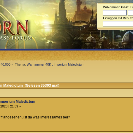
Willkommen
Gast
. B
Einloggen mit Benut
40.000
»
Thema:
Warhammer 40K : Imperium Maledictum
 Maledictum (Gelesen 35303 mal)
Imperium Maledictum
2023 | 21:59 »
ff angesehen, ist da was interessantes bei?