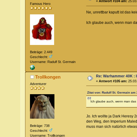
«
Antwort #104 am:
25.03.
Famous Hero
Ne, unrettbar kaputt ist das k
Ich glaube auch, wenn man das
Beiträge: 2.449
Geschlecht:
Username: Radulf St. Germain
Re: Warhammer 40K : 
Trollkongen
«
Antwort #105 am:
25.03.
Adventurer
Zitat von: Radulf St. Germain am 
Ich glaube auch, wenn man das a
Jo. Ich wollte ja Dark Heresy 
den Weg, den Imperium Maledic
Beiträge: 738
muss man sich natürlich etwas e
Geschlecht:
Username: Trollkongen