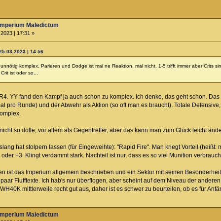
Imperium Maledictum
2023 | 17:31 »
25.03.2023 | 14:56
unnötig komplex. Parieren und Dodge ist mal ne Reaktion, mal nicht. 1-5 trifft immer aber Crits
rit ist oder so...
FR4. YY fand den Kampf ja auch schon zu komplex. Ich denke, das geht schon. Das 
l pro Runde) und der Abwehr als Aktion (so oft man es braucht). Totale Defensive, 
komplex.
nicht so dolle, vor allem als Gegentreffer, aber das kann man zum Glück leicht än
slang hat stolpern lassen (für Eingeweihte): "Rapid Fire". Man kriegt Vorteil (hei
 oder +3. Klingt verdammt stark. Nachteil ist nur, dass es so viel Munition verbr
eiten ist das Imperium allgemein beschrieben und ein Sektor mit seinen Besonderhe
paar Flufftexte. Ich hab's nur überflogen, aber scheint auf dem Niveau der andere
 WH40K mittlerweile recht gut aus, daher ist es schwer zu beurteilen, ob es für An
Imperium Maledictum