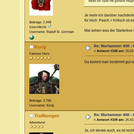
bleibt ein Spiel mit größere Regel
Je mehr ich darüber nachdenke
für mich. Pasch = Kritisch ist
Beiträge: 2.449
Geschlecht:
Mal sehen was die Starterbox s
Username: Radulf St. Germain
Re: Warhammer 40K : 
Korig
«
Antwort #108 am:
26.03.
Famous Hero
Da kommt man bestimmt gut rein
Beiträge: 3.786
Username: Korig
Re: Warhammer 40K : 
Trollkongen
«
Antwort #109 am:
26.03.
Adventurer
Ja, ich denke auch, es ist recht