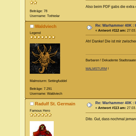
Also beim PDF gabs die extra
Beiträge: 78
Username: Tothtelar
Re: Warhammer 40K : 
Waldviech
«
Antwort #112 am:
27.03.
Legend
Ah! Danke! Die ist mir zwisch
Barbaren ! Dekadente Stadtstaate
MALMSTURM
!
Malmsturm: Settingfuddel
Beiträge: 7.291
Username: Waldviech
Re: Warhammer 40K : 
Radulf St. Germain
«
Antwort #113 am:
27.03.
Famous Hero
Dito. Gut, dass nochmal jeman