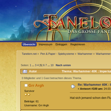
Übersicht
Impressum
Einloggen
Registrieren
Tanelorn.net
»
Pen & Paper - Spielsysteme
»
Warhammer
»
Warhammer 
Seiten:
1
...
3
4
[
5
]
6
7
...
10
Nach unten
Autor
Thema: Warhammer 40K : Imperium
0 Mitglieder und 1 Gast betrachten dieses Thema.
Re: Warhammer 40K : 
Grr Argh
«
Antwort #100 am:
24.03.
Survivor
Hat sich jemand schon den Flu
Beiträge: 61
Username: Grr Argh