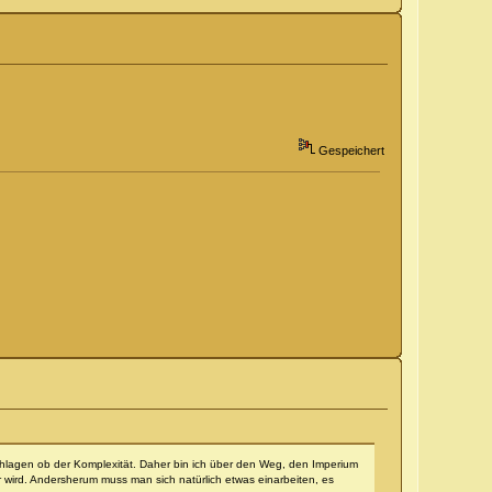
Gespeichert
rschlagen ob der Komplexität. Daher bin ich über den Weg, den Imperium
r wird. Andersherum muss man sich natürlich etwas einarbeiten, es