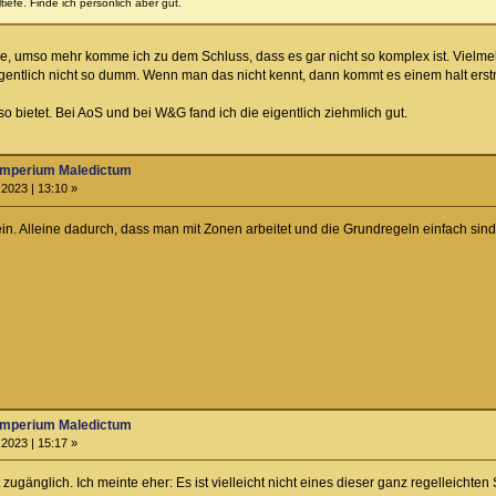
tiefe. Finde ich persönlich aber gut.
, umso mehr komme ich zu dem Schluss, dass es gar nicht so komplex ist. Vielmehr
 eigentlich nicht so dumm. Wenn man das nicht kennt, dann kommt es einem halt ers
o bietet. Bei AoS und bei W&G fand ich die eigentlich ziehmlich gut.
Imperium Maledictum
2023 | 13:10 »
. Alleine dadurch, dass man mit Zonen arbeitet und die Grundregeln einfach sind, 
Imperium Maledictum
2023 | 15:17 »
 zugänglich. Ich meinte eher: Es ist vielleicht nicht eines dieser ganz regelleichten S