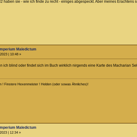
haben sie - wie ich finde zu recht - einiges abgespeckt. Aber meines Erachtens so
Imperium Maledictum
2023 | 10:48 »
in ich blind oder findet sich im Buch wirklich nirgends eine Karte des Macharian Se
n ! Finstere Hexenmeister ! Helden (oder sowas Ähnliches)!
Imperium Maledictum
2023 | 12:34 »