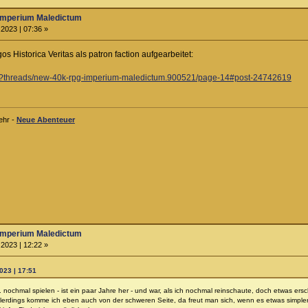
Imperium Maledictum
2023 | 07:36 »
s Historica Veritas als patron faction aufgearbeitet:
php?threads/new-40k-rpg-imperium-maledictum.900521/page-14#post-24742619
ehr -
Neue Abenteuer
Imperium Maledictum
2023 | 12:22 »
023 | 17:51
d. nochmal spielen - ist ein paar Jahre her - und war, als ich nochmal reinschaute, doch etwas e
Allerdings komme ich eben auch von der schweren Seite, da freut man sich, wenn es etwas simple