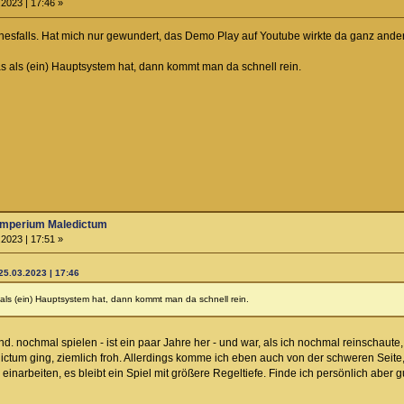
2023 | 17:46 »
einesfalls. Hat mich nur gewundert, das Demo Play auf Youtube wirkte da ganz ander
 als (ein) Hauptsystem hat, dann kommt man da schnell rein.
Imperium Maledictum
2023 | 17:51 »
25.03.2023 | 17:46
ls (ein) Hauptsystem hat, dann kommt man da schnell rein.
2nd. nochmal spielen - ist ein paar Jahre her - und war, als ich nochmal reinschaut
tum ging, ziemlich froh. Allerdings komme ich eben auch von der schweren Seite,
inarbeiten, es bleibt ein Spiel mit größere Regeltiefe. Finde ich persönlich aber g