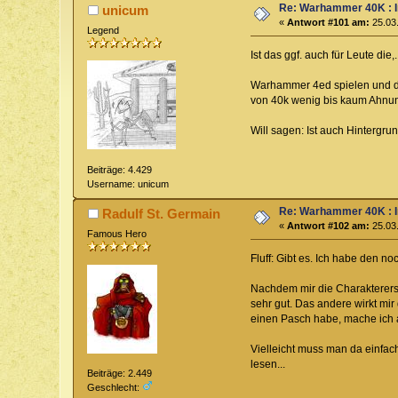
Re: Warhammer 40K : 
unicum
«
Antwort #101 am:
25.03.
Legend
Ist das ggf. auch für Leute die,..
Warhammer 4ed spielen und d
von 40k wenig bis kaum Ahnu
Will sagen: Ist auch Hintergru
Beiträge: 4.429
Username: unicum
Re: Warhammer 40K : 
Radulf St. Germain
«
Antwort #102 am:
25.03.
Famous Hero
Fluff: Gibt es. Ich habe den 
Nachdem mir die Charakterersc
sehr gut. Das andere wirkt mir
einen Pasch habe, mache ich au
Vielleicht muss man da einfac
lesen...
Beiträge: 2.449
Geschlecht: