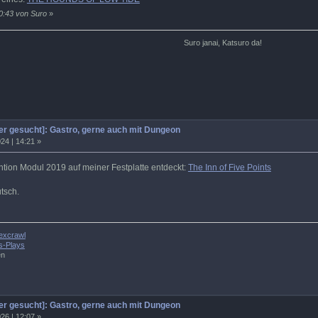
0:43 von Suro
»
Suro janai, Katsuro da!
r gesucht]: Gastro, gerne auch mit Dungeon
24 | 14:21 »
on Modul 2019 auf meiner Festplatte entdeckt:
The Inn of Five Points
utsch.
excrawl
s-Plays
en
r gesucht]: Gastro, gerne auch mit Dungeon
26 | 12:07 »