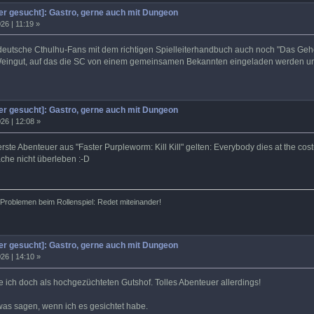
r gesucht]: Gastro, gerne auch mit Dungeon
26 | 11:19 »
 deutsche Cthulhu-Fans mit dem richtigen Spielleiterhandbuch auch noch "Das Gehe
 Weingut, auf das die SC von einem gemeinsamen Bekannten eingeladen werden un
r gesucht]: Gastro, gerne auch mit Dungeon
26 | 12:08 »
ste Abenteuer aus "Faster Purpleworm: Kill Kill" gelten: Everybody dies at the cos
che nicht überleben :-D
roblemen beim Rollenspiel: Redet miteinander!
r gesucht]: Gastro, gerne auch mit Dungeon
26 | 14:10 »
ich doch als hochgezüchteten Gutshof. Tolles Abenteuer allerdings!
 was sagen, wenn ich es gesichtet habe.