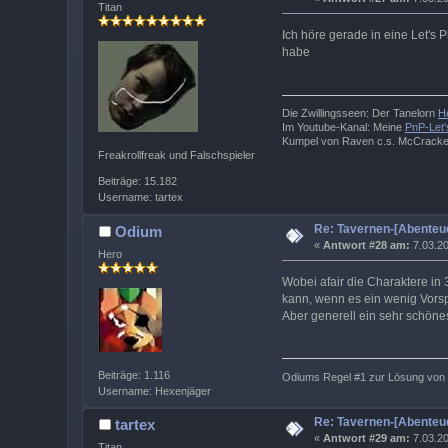
Titan
Ich höre gerade in eine Let's
habe
Die Zwillingsseen: Der Tanelorn
H
Im Youtube-Kanal: Meine
PnP-Let'
Kumpel von Raven c.s. McCrack
Freakrollfreak und Falschspieler
Beiträge: 15.182
Username: tartex
Re: Tavernen-[Abenteue
Odium
«
Antwort #28 am:
7.03.20
Hero
Wobei afair die Charaktere in
kann, wenn es ein wenig Vorspi
Aber generell ein sehr schönes
Beiträge: 1.116
Odiums Regel #1 zur Lösung von P
Username: Hexenjäger
Re: Tavernen-[Abenteue
tartex
«
Antwort #29 am:
7.03.20
Titan