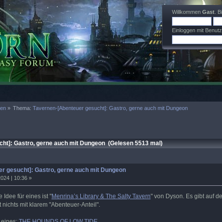
Willkommen
Gast
. B
Einloggen mit Benut
men
»
Thema:
Tavernen-[Abenteuer gesucht]: Gastro, gerne auch mit Dungeon
ht]: Gastro, gerne auch mit Dungeon (Gelesen 5513 mal)
r gesucht]: Gastro, gerne auch mit Dungeon
024 | 10:36 »
Idee für eines ist "
Menrina’s Library & The Salty Tavern
" von Dyson. Es gibt auf 
 nichts mit klarem "Abenteuer-Anteil".
 eines:
THE HOUNDS OF LOW TIDE