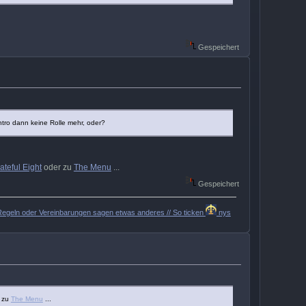
Gespeichert
ntro dann keine Rolle mehr, oder?
ateful Eight
oder zu
The Menu
...
Gespeichert
er Regeln oder Vereinbarungen sagen etwas anderes // So ticken
nys
 zu
The Menu
...