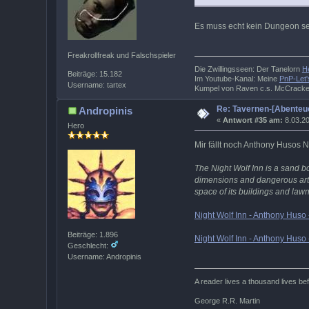
Es muss echt kein Dungeon sein
Freakrollfreak und Falschspieler
Die Zwillingsseen: Der Tanelorn
H
Beiträge: 15.182
Im Youtube-Kanal: Meine
PnP-Let'
Username: tartex
Kumpel von Raven c.s. McCrack
Re: Tavernen-[Abenteue
Andropinis
«
Antwort #35 am:
8.03.20
Hero
Mir fällt noch Anthony Husos Ni
The Night Wolf Inn is a sand bo
dimensions and dangerous artif
space of its buildings and lawns
Night Wolf Inn - Anthony Huso
Beiträge: 1.896
Night Wolf Inn - Anthony Huso 
Geschlecht:
Username: Andropinis
A reader lives a thousand lives b
George R.R. Martin