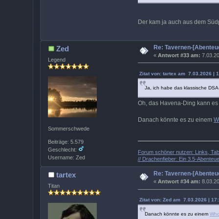
Der kam ja auch aus dem Süd
Re: Tavernen-[Abenteue
Zed
«
Antwort #33 am:
7.03.20
Legend
Zitat von: tartex am 7.03.2026 | 
Ja, ich habe das klassische DSA-
Oh, das Havena-Ding kann es s
Danach könnte es zu einem
W
Sommerschwede
Beiträge: 5.579
Geschlecht:
Forum schöner nutzen: Links, Tabe
Username: Zed
// Drachenfieber: Ein 3.5-Abenteuer
Re: Tavernen-[Abenteue
tartex
«
Antwort #34 am:
8.03.20
Titan
Zitat von: Zed am 7.03.2026 | 17
Danach könnte es zu einem
Who