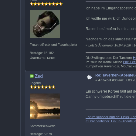
Ich habe im Eingangsposting do
Ich wollte nie wirklich Dungeo
Ratten bekämpfen ist mir auch
Nachdem ich das klargestellt
Freakrollfreak und Falschspieler
«
Letzte Änderung: 16.04.2026 | 1
Beiträge: 15.182
Username: tartex
Die Zwillingsseen: Der Tanelorn
H
Im Youtube-Kanal: Meine
PnP-Let'
Kumpel von Raven c.s. McCrack
Re: Tavernen-[Abenteue
Zed
«
Antwort #30 am:
7.03.20
Legend
Ein schwerer Körper fällt auf d
Canny umgebracht!" ruft die e
Forum schöner nutzen: Links, Tabe
// Drachenfieber: Ein 3.5-Abenteuer
Sommerschwede
Beiträge: 5.579