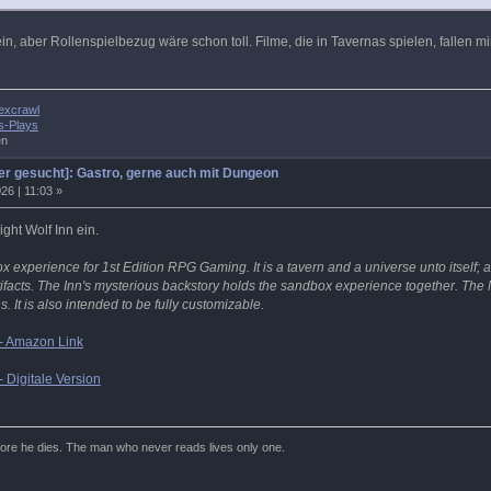
, aber Rollenspielbezug wäre schon toll. Filme, die in Tavernas spielen, fallen mi
excrawl
s-Plays
en
r gesucht]: Gastro, gerne auch mit Dungeon
26 | 11:03 »
ght Wolf Inn ein.
x experience for 1st Edition RPG Gaming. It is a tavern and a universe unto itself;
acts. The Inn's mysterious backstory holds the sandbox experience together. The N
. It is also intended to be fully customizable.
 - Amazon Link
- Digitale Version
efore he dies. The man who never reads lives only one.