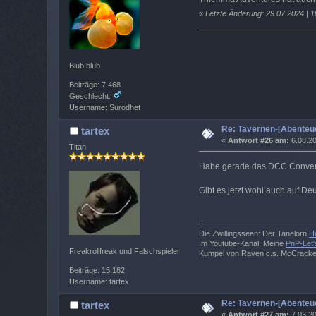
«
Letzte Änderung: 29.07.2024 | 1
Blub blub
Beiträge: 7.468
Geschlecht:
Username: Surodhet
Re: Tavernen-[Abenteue
tartex
«
Antwort #26 am:
6.08.20
Titan
Habe gerade das DCC Conventi
Gibt es jetzt wohl auch auf De
Die Zwillingsseen: Der Tanelorn
H
Im Youtube-Kanal: Meine
PnP-Let'
Freakrollfreak und Falschspieler
Kumpel von Raven c.s. McCrack
Beiträge: 15.182
Username: tartex
Re: Tavernen-[Abenteue
tartex
«
Antwort #27 am:
7.03.20