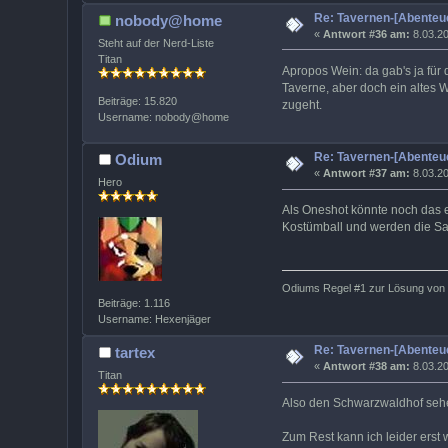
Re: Tavernen-[Abenteue
nobody@home
«
Antwort #36 am:
8.03.20
Steht auf der Nerd-Liste
Titan
Apropos Wein: da gab's ja für
Taverne, aber doch ein altes
Beiträge: 15.820
zugeht.
Username: nobody@home
Re: Tavernen-[Abenteue
Odium
«
Antwort #37 am:
8.03.20
Hero
Als Oneshot könnte noch das er
Kostümball und werden die Sa
Odiums Regel #1 zur Lösung von P
Beiträge: 1.116
Username: Hexenjäger
Re: Tavernen-[Abenteue
tartex
«
Antwort #38 am:
8.03.20
Titan
Also den Schwarzwaldhof sehe 
Zum Rest kann ich leider erst