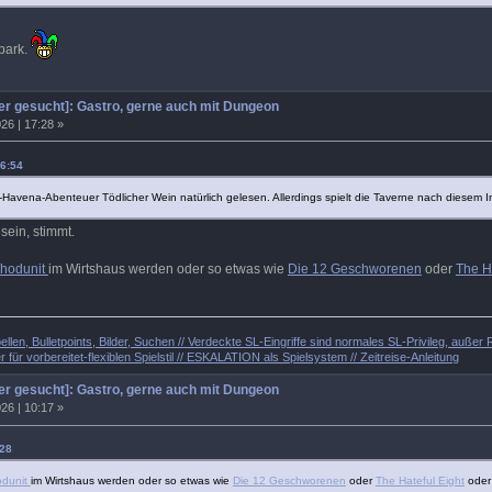
park.
r gesucht]: Gastro, gerne auch mit Dungeon
26 | 17:28 »
16:54
Havena-Abenteuer Tödlicher Wein natürlich gelesen. Allerdings spielt die Taverne nach diesem I
ein, stimmt.
hodunit
im Wirtshaus werden oder so etwas wie
Die 12 Geschworenen
oder
The H
llen, Bulletpoints, Bilder, Suchen // Verdeckte SL-Eingriffe sind normales SL-Privileg, auß
 für vorbereitet-flexiblen Spielstil // ESKALATION als Spielsystem // Zeitreise-Anleitung
r gesucht]: Gastro, gerne auch mit Dungeon
26 | 10:17 »
:28
dunit
im Wirtshaus werden oder so etwas wie
Die 12 Geschworenen
oder
The Hateful Eight
oder