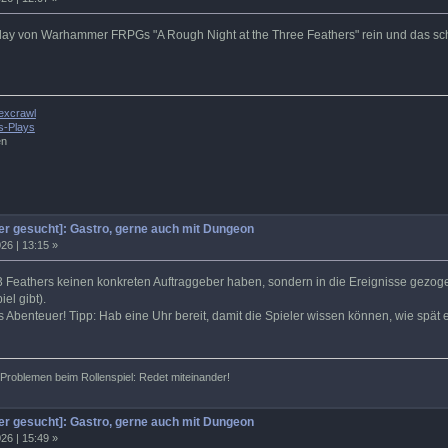
 Play von Warhammer FRPGs "A Rough Night at the Three Feathers" rein und das sc
excrawl
s-Plays
en
r gesucht]: Gastro, gerne auch mit Dungeon
26 | 13:15 »
 3 Feathers keinen konkreten Auftraggeber haben, sondern in die Ereignisse gezo
el gibt).
 Abenteuer! Tipp: Hab eine Uhr bereit, damit die Spieler wissen können, wie spät 
roblemen beim Rollenspiel: Redet miteinander!
r gesucht]: Gastro, gerne auch mit Dungeon
26 | 15:49 »