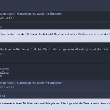
r gesucht]: Gastro, gerne auch mit Dungeon
26 | 16:54 »
:07
n Tavernentisch, an die SC-Gruppe friedlich sitzt. Das Opfer ist tot, ein Dolch (aus dem Besitz de
SA-Havena-Abenteuer Tödlicher Wein natürlich gelesen. Allerdings spielt die Tave
ern.
excrawl
s-Plays
en
r gesucht]: Gastro, gerne auch mit Dungeon
26 | 17:14 »
16:54
-Havena-Abenteuer Tödlicher Wein natürlich gelesen. Allerdings spielt die Taverne nach diesem I