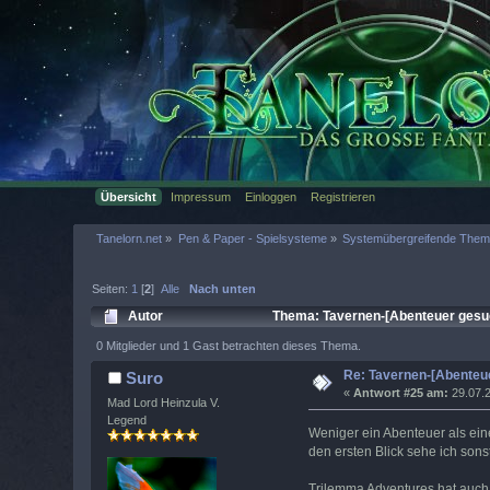
Übersicht
Impressum
Einloggen
Registrieren
Tanelorn.net
»
Pen & Paper - Spielsysteme
»
Systemübergreifende The
Seiten:
1
[
2
]
Alle
Nach unten
Autor
Thema: Tavernen-[Abenteuer gesuc
0 Mitglieder und 1 Gast betrachten dieses Thema.
Re: Tavernen-[Abenteue
Suro
«
Antwort #25 am:
29.07.2
Mad Lord Heinzula V.
Legend
Weniger ein Abenteuer als eine 
den ersten Blick sehe ich sonst
Trilemma Adventures hat auch