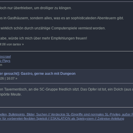
ch nur übertrieben, um drolliger zu klingen.
ns in Gasthäusern, sondern alles, was es an sophisticateden Abenteuern gibt.
 wirklich schön durch unzählige Computerspiele vermiest worden.
 habe, würde ich mich über mehr Empfehlungen freuen!
4:06 von tartex
»
excrawl
s-Plays
en
r gesucht]: Gastro, gerne auch mit Dungeon
26 | 16:07 »
en Tavernentisch, an die SC-Gruppe friedlich sitzt. Das Opfer ist tot, ein Dolch (a
mpörte Meute.
llen, Bulletpoints, Bilder, Suchen // Verdeckte SL-Eingriffe sind normales SL-Privileg, auß
 für vorbereitet-flexiblen Spielstil // ESKALATION als Spielsystem // Zeitreise-Anleitung