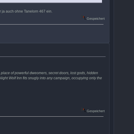
r ja auch ohne Tanelorn 467 ein.
Gespeichert
 a place of powerful dweomers, secret doors, lost gods, hidden
ight Wolf Inn fits snugly into any campaign, occupying only the
Gespeichert