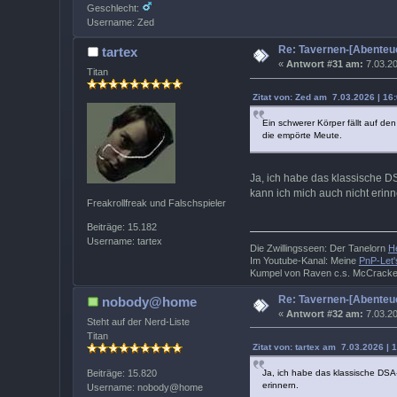
Geschlecht:
Username: Zed
Re: Tavernen-[Abenteue
tartex
«
Antwort #31 am:
7.03.20
Titan
Zitat von: Zed am 7.03.2026 | 16
Ein schwerer Körper fällt auf de
die empörte Meute.
Ja, ich habe das klassische D
kann ich mich auch nicht erinn
Freakrollfreak und Falschspieler
Beiträge: 15.182
Username: tartex
Die Zwillingsseen: Der Tanelorn
H
Im Youtube-Kanal: Meine
PnP-Let'
Kumpel von Raven c.s. McCrack
Re: Tavernen-[Abenteue
nobody@home
«
Antwort #32 am:
7.03.20
Steht auf der Nerd-Liste
Titan
Zitat von: tartex am 7.03.2026 | 
Ja, ich habe das klassische DSA
Beiträge: 15.820
erinnern.
Username: nobody@home