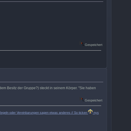
Gespeichert
us dem Besitz der Gruppe?) steckt in seinem Körper. "Sie haben
Gespeichert
er Regeln oder Vereinbarungen sagen etwas anderes // So ticken
nys