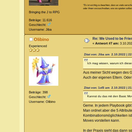
“Es ist wichtig zu beachten, dass es viele versc
oder ihnen vorzuschreiben, wie sie spielen sollen
Bringing the J to RPG
Beiträge: 11.616
Geschlecht:
Username: Jiba
Re: We Used to be Frie
Olibino
«
Antwort #7 am:
3.10.202
Experienced
Zitat von: Jiba am 2.10.2022 | 22
Ich mag wissen, warum ich dies
Aus meiner Sicht wegen des Ge
Auch der eigenen Eltern. Oder
Zitat von: 1of3 am 2.10.2022 | 21
Beiträge: 398
Kannst du das mit den Basic Mov
Geschlecht:
Username: Olibino
Gerne. In jedem Playbook gibt 
Man ordnet aber die 5 Attribu
Kombinationsmöglichkeiten ist
Moves vorstellen kann.
In der Praxis sieht das dann s