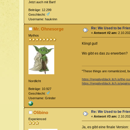
Jetzt auch mit Bart!
Beiträge: 12.299
Geschlecht:
Username: haukrinn
Re: We Used to be Frie
Mr. Ohnesorge
«
Antwort #2 am:
2.10.202
Mythos
Klingt gut!
Wo gibt es das zu erwerben?
"These things are romanticized, but 
https://negativeblack.itch.io/the
Nordlicht
https://negativeblack.itch.io/again
Beiträge: 10.927
Geschlecht:
Username: Grinder
Re: We Used to be Frie
Olibino
«
Antwort #3 am:
2.10.202
Experienced
Ja, es gibt eine finale Version: