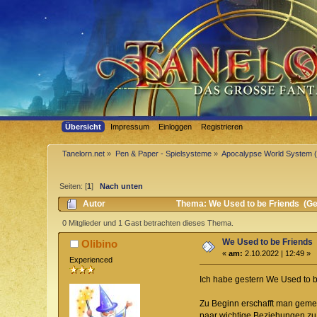
Übersicht
Impressum
Einloggen
Registrieren
Tanelorn.net
»
Pen & Paper - Spielsysteme
»
Apocalypse World System 
Seiten: [
1
]
Nach unten
Autor
Thema: We Used to be Friends (Ge
0 Mitglieder und 1 Gast betrachten dieses Thema.
We Used to be Friends
Olibino
«
am:
2.10.2022 | 12:49 »
Experienced
Ich habe gestern We Used to b
Zu Beginn erschafft man gemei
paar wichtige Beziehungen z