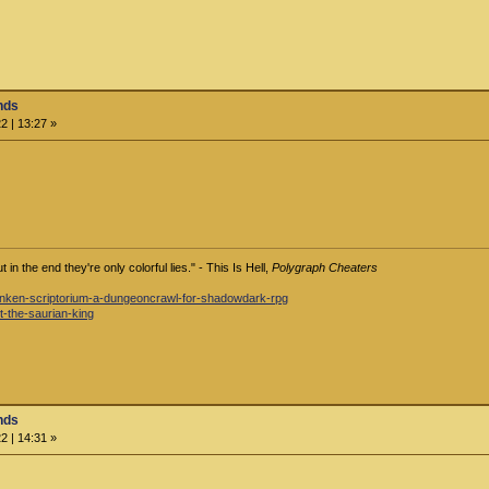
nds
2 | 13:27 »
in the end they're only colorful lies." - This Is Hell,
Polygraph Cheaters
-sunken-scriptorium-a-dungeoncrawl-for-shadowdark-rpg
st-the-saurian-king
nds
2 | 14:31 »