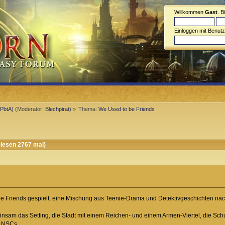
Willkommen
Gast
. B
Einloggen mit Benut
(PbtA)
(Moderator:
Blechpirat
) »
Thema:
We Used to be Friends
lesen 2767 mal)
e Friends gespielt, eine Mischung aus Teenie-Drama und Detektivgeschichten nac
nsam das Setting, die Stadt mit einem Reichen- und einem Armen-Viertel, die Sch
u NSCs.