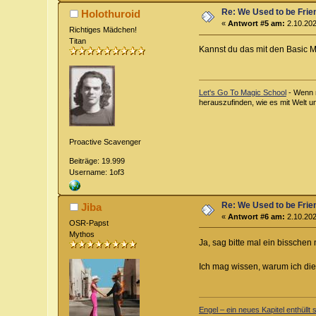
Re: We Used to be Frie
Holothuroid
«
Antwort #5 am:
2.10.202
Richtiges Mädchen!
Titan
Kannst du das mit den Basic M
Let's Go To Magic School
- Wenn m
herauszufinden, wie es mit Welt u
Proactive Scavenger
Beiträge: 19.999
Username: 1of3
Re: We Used to be Frie
Jiba
«
Antwort #6 am:
2.10.202
OSR-Papst
Mythos
Ja, sag bitte mal ein bisschen
Ich mag wissen, warum ich di
Engel – ein neues Kapitel enthüllt s