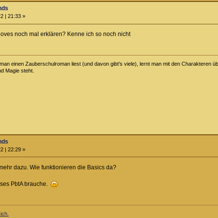
nds
2 | 21:33 »
oves noch mal erklären? Kenne ich so noch nicht
an einen Zauberschulroman liest (und davon gibt's viele), lernt man mit den Charakteren über
nd Magie steht.
nds
2 | 22:29 »
 mehr dazu. Wie funktionieren die Basics da?
eses PbtA brauche.
ich.