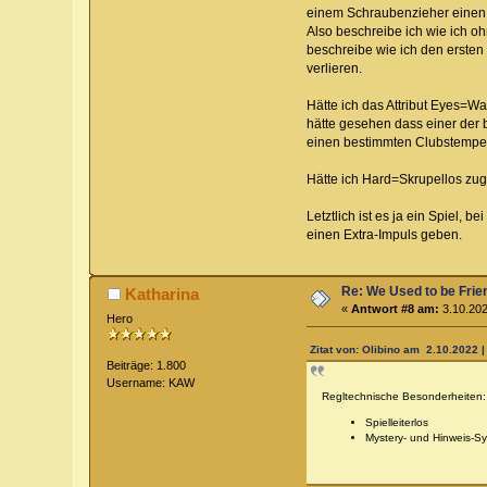
einem Schraubenzieher einen l
Also beschreibe ich wie ich o
beschreibe wie ich den ersten
verlieren.
Hätte ich das Attribut Eyes=Wa
hätte gesehen dass einer der b
einen bestimmten Clubstempe
Hätte ich Hard=Skrupellos zu
Letztlich ist es ja ein Spiel
einen Extra-Impuls geben.
Re: We Used to be Frie
Katharina
«
Antwort #8 am:
3.10.202
Hero
Zitat von: Olibino am 2.10.2022 |
Beiträge: 1.800
Username: KAW
Regltechnische Besonderheiten:
Spielleiterlos
Mystery- und Hinweis-S