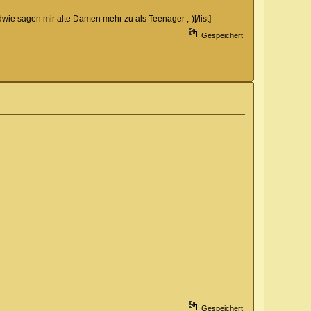
e sagen mir alte Damen mehr zu als Teenager ;-)[/list]
Gespeichert
Gespeichert