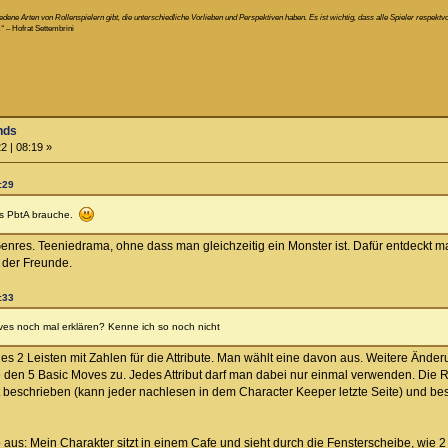
hiedene Arten von Rollenspielern gibt, die unterschiedliche Vorlieben und Perspektiven haben. Es ist wichtig, dass alle Spieler resp
.“
– Hofrat Settembrini
nds
2 | 08:19 »
:29
es PbtA brauche.
nres. Teeniedrama, ohne dass man gleichzeitig ein Monster ist. Dafür entdeckt 
 der Freunde.
:33
es noch mal erklären? Kenne ich so noch nicht
es 2 Leisten mit Zahlen für die Attribute. Man wählt eine davon aus. Weitere Ände
te den 5 Basic Moves zu. Jedes Attribut darf man dabei nur einmal verwenden. Die 
 beschrieben (kann jeder nachlesen in dem Character Keeper letzte Seite) und besc
o aus: Mein Charakter sitzt in einem Cafe und sieht durch die Fensterscheibe, wie