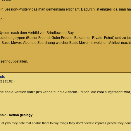
 ein Session-Mystery das man gemeinsam erschafft. Dadurch ist einiges los, man ha
en:
System nach dem Vorbild von Brindlewood Bay
eziehungstypen (Bester Freund, Guter Freund, Bekannter, Rivale, Feind) und zu 
d 5 Basic Moves. Aber die Zuordnung welcher Basic Move mit welchem Attribut mach
sehr gut gefallen.
nds
2 | 13:02 »
eine finale Version von? (ich kenne nur die Ashcan-Edition, die cool aufgemacht wa
no? - Action geology!
at jobs they hate that enable them to buy things they don't need to impress people they don't 