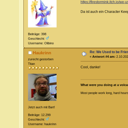
https://firestormink.itch.io/we-u
Da ist auch ein Character Ke
Beiträge: 398
Geschlecht:
Username: Olibino
Re: We Used to be Frie
Haukrinn
«
Antwort #4 am:
2.10.202
zurecht gestorben
Titan
Cool, danke!
What were you doing at a volca
Most people work long, hard hours 
Jetzt auch mit Bart!
Beiträge: 12.299
Geschlecht:
Username: haukrinn