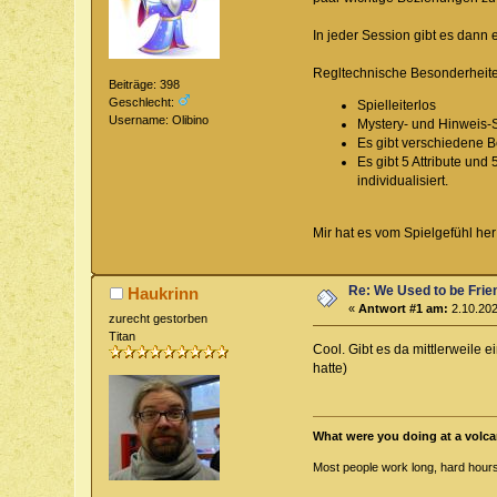
In jeder Session gibt es dann
Regltechnische Besonderheit
Beiträge: 398
Geschlecht:
Spielleiterlos
Username: Olibino
Mystery- und Hinweis-
Es gibt verschiedene B
Es gibt 5 Attribute un
individualisiert.
Mir hat es vom Spielgefühl her 
Re: We Used to be Frie
Haukrinn
«
Antwort #1 am:
2.10.202
zurecht gestorben
Titan
Cool. Gibt es da mittlerweile 
hatte)
What were you doing at a volca
Most people work long, hard hours 