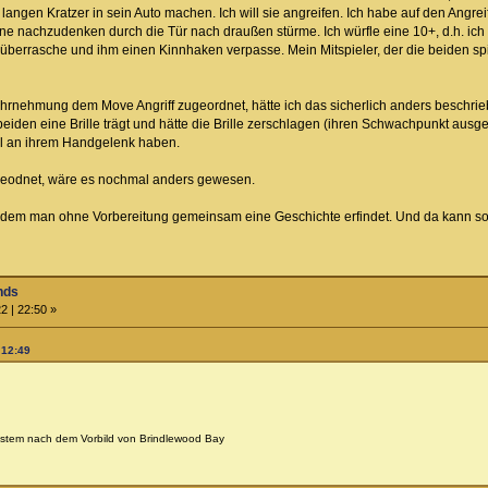
angen Kratzer in sein Auto machen. Ich will sie angreifen. Ich habe auf den Angr
hne nachzudenken durch die Tür nach draußen stürme. Ich würfle eine 10+, d.h. ich
 überrasche und ihm einen Kinnhaken verpasse. Mein Mitspieler, der die beiden spi
hrnehmung dem Move Angriff zugeordnet, hätte ich das sicherlich anders beschriebe
eiden eine Brille trägt und hätte die Brille zerschlagen (ihren Schwachpunkt ausgen
l an ihrem Handgelenk haben.
geodnet, wäre es nochmal anders gewesen.
, bei dem man ohne Vorbereitung gemeinsam eine Geschichte erfindet. Und da kann
nds
2 | 22:50 »
 12:49
ystem nach dem Vorbild von Brindlewood Bay