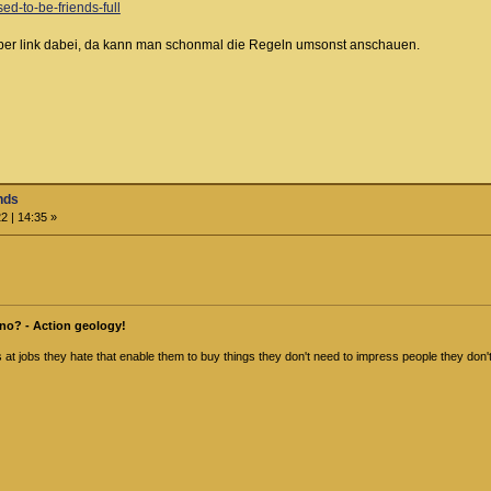
sed-to-be-friends-full
eper link dabei, da kann man schonmal die Regeln umsonst anschauen.
nds
2 | 14:35 »
no? - Action geology!
at jobs they hate that enable them to buy things they don't need to impress people they don't 