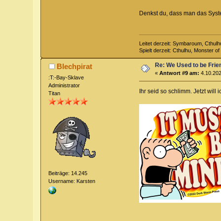
Denkst du, dass man das Syste
Leitet derzeit: Symbaroum, Cthul
Spielt derzeit: Cthulhu, Monster 
Re: We Used to be Frie
Blechpirat
«
Antwort #9 am:
4.10.202
:T:-Bay-Sklave
Administrator
Ihr seid so schlimm. Jetzt will 
Titan
Beiträge: 14.245
Username: Karsten