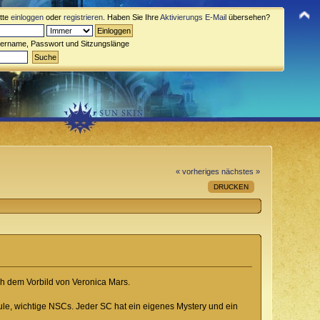
itte
einloggen
oder
registrieren
. Haben Sie Ihre
Aktivierungs E-Mail
übersehen?
zername, Passwort und Sitzungslänge
« vorheriges
nächstes »
DRUCKEN
h dem Vorbild von Veronica Mars.
ule, wichtige NSCs. Jeder SC hat ein eigenes Mystery und ein