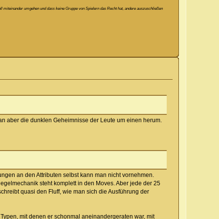
ektvoll miteinander umgehen und dass keine Gruppe von Spielern das Recht hat, andere auszuschließen
man aber die dunklen Geheimnisse der Leute um einen herum.
rungen an den Attributen selbst kann man nicht vornehmen.
Regelmechanik steht komplett in den Moves. Aber jede der 25
hreibt quasi den Fluff, wie man sich die Ausführung der
 2 Typen, mit denen er schonmal aneinandergeraten war, mit