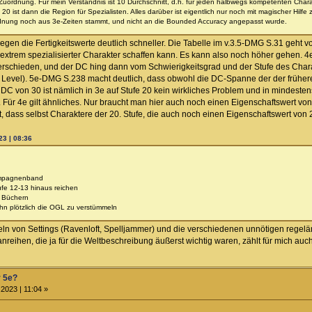
Zuordnung. Für mein Verständnis ist 10 Durchschnitt, d.h. für jeden halbwegs kompetenten Charak
 20 ist dann die Region für Spezialisten. Alles darüber ist eigentlich nur noch mit magischer Hilfe
rdnung noch aus 3e-Zeiten stammt, und nicht an die Bounded Accuracy angepasst wurde.
iegen die Fertigkeitswerte deutlich schneller. Die Tabelle im v.3.5-DMG S.31 geht vo
in extrem spezialisierter Charakter schaffen kann. Es kann also noch höher gehen.
erschieden, und der DC hing dann vom Schwierigkeitsgrad und der Stufe des Chara
h Level). 5e-DMG S.238 macht deutlich, dass obwohl die DC-Spanne der der früheren
C von 30 ist nämlich in 3e auf Stufe 20 kein wirkliches Problem und in mindeste
t. Für 4e gilt ähnliches. Nur braucht man hier auch noch einen Eigenschaftswert v
, dass selbst Charaktere der 20. Stufe, die auch noch einen Eigenschaftswert von 
23 | 08:36
ampagnenband
fe 12-13 hinaus reichen
n Büchern
n plötzlich die OGL zu verstümmeln
ln von Settings (Ravenloft, Spelljammer) und die verschiedenen unnötigen regel
reihen, die ja für die Weltbeschreibung äußerst wichtig waren, zählt für mich auc
r 5e?
2023 | 11:04 »