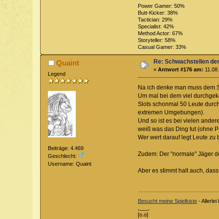
Power Gamer: 50%
Butt-Kicker: 38%
Tactician: 29%
Specialist: 42%
Method Actor: 67%
Storyteller: 58%
Casual Gamer: 33%
Re: Schwachstellen de
Quaint
«
Antwort #176 am:
11.08.
Legend
Na ich denke man muss dem Sys
Um mal bei dem viel durchgeka
Slots schonmal 50 Leute durch
extremen Umgebungen).
Und so ist es bei vielen ander
weiß was das Ding tut (ohne P
Wer wert darauf legt Leute zu
Beiträge: 4.469
Zudem: Der "normale" Jäger de
Geschlecht:
Username: Quaint
Aber es stimmt halt auch, das
Besucht meine Spielkiste
- Allerl
,___,
[o.o]