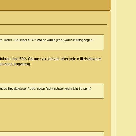
 "mittel". Bei einer 50%-Chance würde jeder (auch intuitiv) sagen:
fahren sind 50% Chance zu stürtzen eher kein mittelschwerer
st eher langwierig.
ndes Spezialwissen" oder sogar "sehr schwer, weil nicht bekannt"