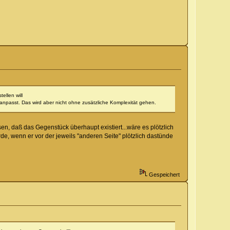
ellen will
d anpasst. Das wird aber nicht ohne zusätzliche Komplexität gehen.
en, daß das Gegenstück überhaupt existiert...wäre es plötzlich
rde, wenn er vor der jeweils "anderen Seite" plötzlich dastünde
Gespeichert