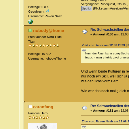
Aktiv: Dragonbane
Vergangene: Runequest, Cthulhu, 
Beiträge: 5.099
(Klicke zum Anzeigen/Ver
Geschlecht:
Username: Raven Nash
Re: Schwachstellen de
nobody@home
«
Antwort #180 am:
12.08.
Steht auf der Nerd-Liste
Titan
Zitat von: Ainor am 12.08.2023 | 
Nun, der Ritter kann europäische
Beiträge: 15.822
braucht man effektiv zwei unters
Username: nobody@home
Und wenn beide Kulturen in reg
nur noch
ein
Skill, weil sich j
wie der Ochs vorm Berg.
Wie war das noch mal gleich 
Re: Schwachstellen de
caranfang
«
Antwort #181 am:
12.08.
Famous Hero
Zitat von: Raven Nash am 12.08.2