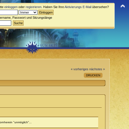
itte
einloggen
oder
registrieren
. Haben Sie Ihre
Aktivierungs E-Mail
übersehen?
zername, Passwort und Sitzungslänge
« vorheriges
nächstes »
DRUCKEN
ornherein "unmöglich"...