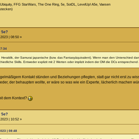
Ubiquity, FFG StarWars, The One Ring, 5e, SotDL, LevelUp! A5e, Vaesen
stecken)
r 5e?
2023 | 08:50 »
07:34
 Heraldik, der Samurai japanische (bzw. das Fantasyäquivalent). Wenn man den Unterschied darst
chiedliche Skills. Entweder explizit mit 2 Werten oder implizit indem der DM die DCs entsprechen
elmäßigem Kontakt stünden und Beziehungen pflegten, statt gar nicht erst zu wiss
a jeder, der behaupten wollte, er wäre so was wie ein Experte, lächerlich machen wü
mit dem Kontext?
r 5e?
2023 | 10:52 »
023 | 08:48