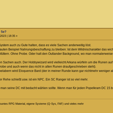
r 5e?
2023 | 18:35 »
tem auch zu Gute halten, dass es viele Sachen anderweitig löst.
uten Beispiel Nahrungsbeschaffung zu bleiben: Ist dem Wildnischarakter das wich
füttern. Ohne Probe. Oder halt den Outlander Background, wo man normalerweise 
en Sachen auch. Der Hobbywizard wird vielleicht Arkana würfeln um die Runen auf dem
robe und auch wenn das nicht in alten Runen draufgeschrieben steht).
 belabern wird Eloquence Bard (der in meiner Runde kann gar nichtmehr weniger a
r Rehe schießt usw. ist ein NPC. Ein SC Ranger ist so viel mehr.
s man seine DC mit bedacht wählen sollte. Wenn man für jeden Popelkram DC 15 b
ei buntes RPG Material, eigene Systeme (Q-Sys, FAF) und vieles mehr