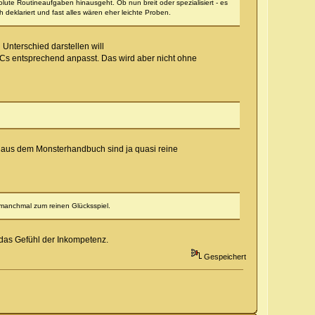
olute Routineaufgaben hinausgeht. Ob nun breit oder spezialisiert - es
deklariert und fast alles wären eher leichte Proben.
Unterschied darstellen will
e DCs entsprechend anpasst. Das wird aber nicht ohne
 aus dem Monsterhandbuch sind ja quasi reine
 manchmal zum reinen Glücksspiel.
 das Gefühl der Inkompetenz.
Gespeichert