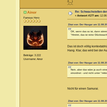
/)__)
-"--"-
Re: Schwachstellen de
Ainor
«
Antwort #177 am:
12.08.
Famous Hero
Zitat von: Der Hasgar am 11.08.2
OK, wenn das so ist, dann stimme
"Hmmm, das ist reine Glückssache"
Das ist doch völlig kontextab
Hang. Klar, das wird bei der A
Beiträge: 3.222
Username: Ainor
Zitat von: Der Hasgar am 11.08.2
Nein, aber das wäre ja auch ein
einordnet - und nicht unter "mitte
Nicht für einen Samurai.
Zitat von: Der Hasgar am 11.08.2