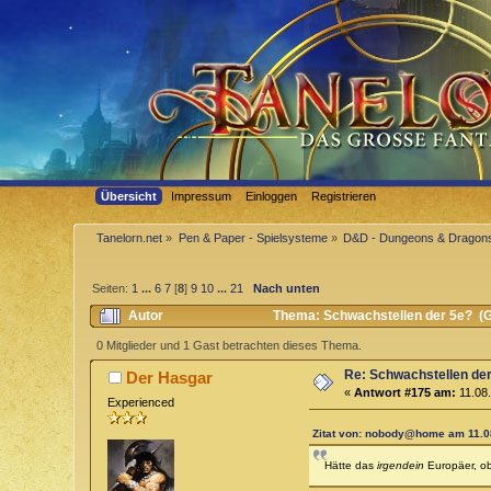
Übersicht
Impressum
Einloggen
Registrieren
Tanelorn.net
»
Pen & Paper - Spielsysteme
»
D&D - Dungeons & Dragon
Seiten:
1
...
6
7
[
8
]
9
10
...
21
Nach unten
Autor
Thema: Schwachstellen der 5e? (G
0 Mitglieder und 1 Gast betrachten dieses Thema.
Re: Schwachstellen de
Der Hasgar
«
Antwort #175 am:
11.08.
Experienced
Zitat von: nobody@home am 11.08
Hätte das
irgendein
Europäer, ob 