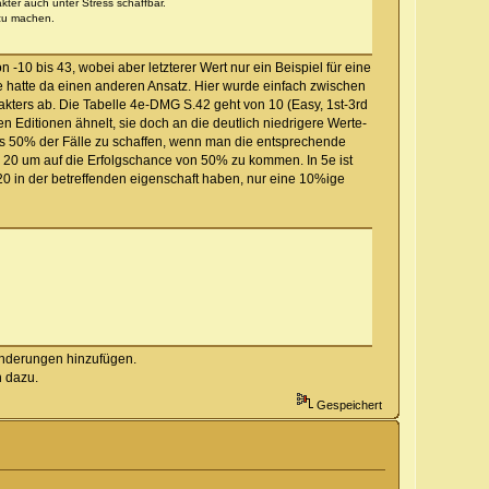
ter auch unter Stress schaffbar.
 zu machen.
n -10 bis 43, wobei aber letzterer Wert nur ein Beispiel für eine
 4e hatte da einen anderen Ansatz. Hier wurde einfach zwischen
kters ab. Die Tabelle 4e-DMG S.42 geht von 10 (Easy, 1st-3rd
 Editionen ähnelt, sie doch an die deutlich niedrigere Werte-
ns 50% der Fälle zu schaffen, wenn man die entsprechende
on 20 um auf die Erfolgschance von 50% zu kommen. In 5e ist
20 in der betreffenden eigenschaft haben, nur eine 10%ige
änderungen hinzufügen.
h dazu.
Gespeichert