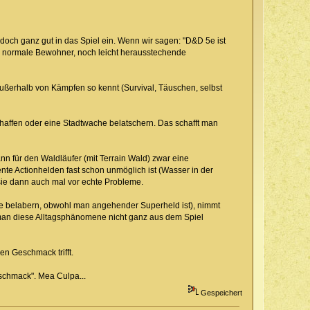
och ganz gut in das Spiel ein. Wenn wir sagen: "D&D 5e ist
 normale Bewohner, noch leicht herausstechende
ußerhalb von Kämpfen so kennt (Survival, Täuschen, selbst
chaffen oder eine Stadtwache belatschern. Das schafft man
n für den Waldläufer (mit Terrain Wald) zwar eine
nte Actionhelden fast schon unmöglich ist (Wasser in der
sie dann auch mal vor echte Probleme.
e belabern, obwohl man angehender Superheld ist), nimmt
 man diese Alltagsphänomene nicht ganz aus dem Spiel
n Geschmack trifft.
eschmack". Mea Culpa...
Gespeichert