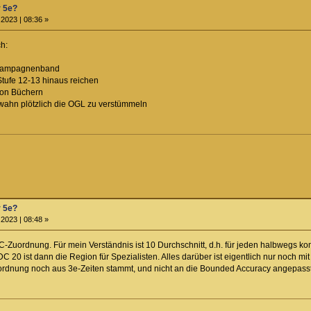
r 5e?
2023 | 08:36 »
h:
 Kampagnenband
tufe 12-13 hinaus reichen
von Büchern
ahn plötzlich die OGL zu verstümmeln
r 5e?
2023 | 08:48 »
C-Zuordnung. Für mein Verständnis ist 10 Durchschnitt, d.h. für jeden halbwegs ko
DC 20 ist dann die Region für Spezialisten. Alles darüber ist eigentlich nur noch m
uordnung noch aus 3e-Zeiten stammt, und nicht an die Bounded Accuracy angepass