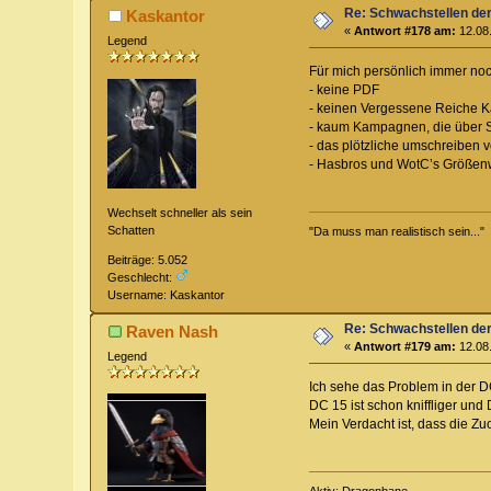
Re: Schwachstellen de
Kaskantor
«
Antwort #178 am:
12.08.
Legend
Für mich persönlich immer noc
- keine PDF
- keinen Vergessene Reiche
- kaum Kampagnen, die über S
- das plötzliche umschreiben 
- Hasbros und WotC’s Größenw
Wechselt schneller als sein
Schatten
"Da muss man realistisch sein..."
Beiträge: 5.052
Geschlecht:
Username: Kaskantor
Re: Schwachstellen de
Raven Nash
«
Antwort #179 am:
12.08.
Legend
Ich sehe das Problem in der D
DC 15 ist schon kniffliger und 
Mein Verdacht ist, dass die Z