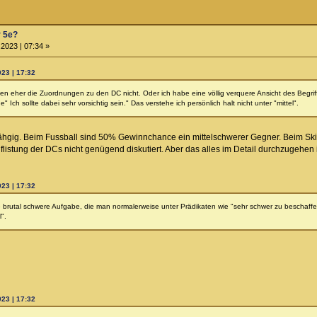
r 5e?
2023 | 07:34 »
023 | 17:32
n eher die Zuordnungen zu den DC nicht. Oder ich habe eine völlig verquere Ansicht des Begriffs
 Ich sollte dabei sehr vorsichtig sein." Das verstehe ich persönlich halt nicht unter "mittel".
hähgig. Beim Fussball sind 50% Gewinnchance ein mittelschwerer Gegner. Beim Ski
uflistung der DCs nicht genügend diskutiert. Aber das alles im Detail durchzugehen i
023 | 17:32
e brutal schwere Aufgabe, die man normalerweise unter Prädikaten wie "sehr schwer zu beschaffe
l".
023 | 17:32