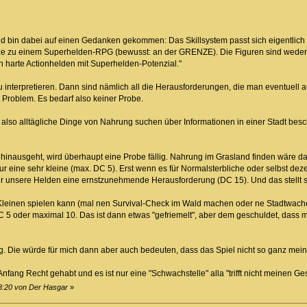
 bin dabei auf einen Gedanken gekommen: Das Skillsystem passt sich eigentlich d
e zu einem Superhelden-RPG (bewusst: an der GRENZE). Die Figuren sind weder
h harte Actionhelden mit Superhelden-Potenzial."
interpretieren. Dann sind nämlich all die Herausforderungen, die man eventuell a
in Problem. Es bedarf also keiner Probe.
n also alltägliche Dinge von Nahrung suchen über Informationen in einer Stadt bes
hinausgeht, wird überhaupt eine Probe fällig. Nahrung im Grasland finden wäre dan
 eine sehr kleine (max. DC 5). Erst wenn es für Normalsterbliche oder selbst deze
für unsere Helden eine ernstzunehmende Herausforderung (DC 15). Und das stellt 
leinen spielen kann (mal nen Survival-Check im Wald machen oder ne Stadtwach
 5 oder maximal 10. Das ist dann etwas "gefriemelt", aber dem geschuldet, dass
g. Die würde für mich dann aber auch bedeuten, dass das Spiel nicht so ganz meine
nfang Recht gehabt und es ist nur eine "Schwachstelle" alla "trifft nicht meinen G
18:20 von Der Hasgar
»