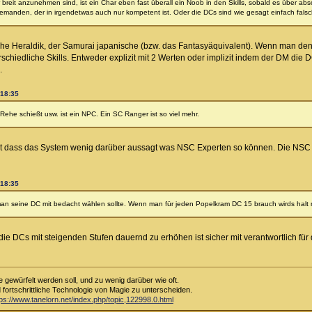
 breit anzunehmen sind, ist ein Char eben fast überall ein Noob in den Skills, sobald es über abs
manden, der in irgendetwas auch nur kompetent ist. Oder die DCs sind wie gesagt einfach falsch 
che Heraldik, der Samurai japanische (bzw. das Fantasyäquivalent). Wenn man den 
rschiedliche Skills. Entweder explizit mit 2 Werten oder implizit indem der DM di
.
 18:35
ehe schießt usw. ist ein NPC. Ein SC Ranger ist so viel mehr.
unkt dass das System wenig darüber aussagt was NSC Experten so können. Die NSC
 18:35
man seine DC mit bedacht wählen sollte. Wenn man für jeden Popelkram DC 15 brauch wirds halt
ie DCs mit steigenden Stufen dauernd zu erhöhen ist sicher mit verantwortlich für
e gewürfelt werden soll, und zu wenig darüber wie oft.
d fortschrittliche Technologie von Magie zu unterscheiden.
tps://www.tanelorn.net/index.php/topic,122998.0.html