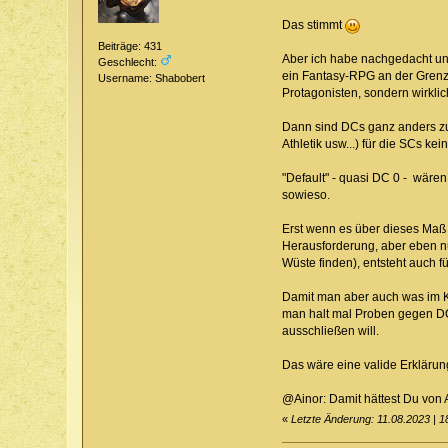
Das stimmt
Beiträge: 431
Aber ich habe nachgedacht und
Geschlecht:
ein Fantasy-RPG an der Grenz
Username: Shabobert
Protagonisten, sondern wirklic
Dann sind DCs ganz anders zu 
Athletik usw...) für die SCs ke
"Default" - quasi DC 0 - wäre
sowieso.
Erst wenn es über dieses Maß 
Herausforderung, aber eben nur
Wüste finden), entsteht auch 
Damit man aber auch was im K
man halt mal Proben gegen DC
ausschließen will.
Das wäre eine valide Erklärun
@Ainor: Damit hättest Du von A
«
Letzte Änderung: 11.08.2023 | 