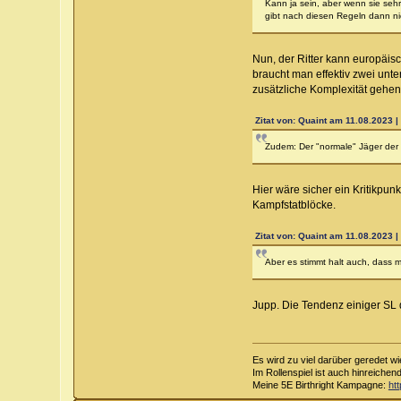
Kann ja sein, aber wenn sie sehr
gibt nach diesen Regeln dann nie
Nun, der Ritter kann europäis
braucht man effektiv zwei unte
zusätzliche Komplexität gehen
Zitat von: Quaint am 11.08.2023 |
Zudem: Der "normale" Jäger der R
Hier wäre sicher ein Kritikp
Kampfstatblöcke.
Zitat von: Quaint am 11.08.2023 |
Aber es stimmt halt auch, dass 
Jupp. Die Tendenz einiger SL d
Es wird zu viel darüber geredet wi
Im Rollenspiel ist auch hinreichen
Meine 5E Birthright Kampagne:
ht