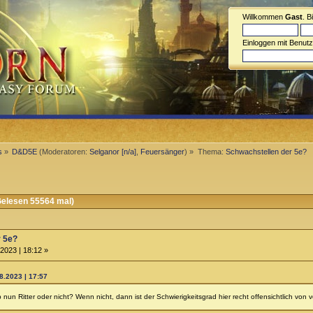
Willkommen
Gast
. B
Einloggen mit Benut
s
»
D&D5E
(Moderatoren:
Selganor [n/a]
,
Feuersänger
) »
Thema:
Schwachstellen der 5e?
elesen 55564 mal)
r 5e?
2023 | 18:12 »
.2023 | 17:57
nun Ritter oder nicht? Wenn nicht, dann ist der Schwierigkeitsgrad hier recht offensichtlich von v