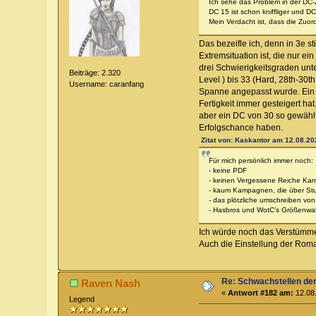
Ich sehe das Problem in der DC-
DC 15 ist schon kniffliger und DC
Mein Verdacht ist, dass die Zuo
Das bezeifle ich, denn in 3e st
Extremsituation ist, die nur e
drei Schwierigkeitsgraden unt
Beiträge: 2.320
Level ) bis 33 (Hard, 28th-30t
Username: caranfang
Spanne angepasst wurde. Ein D
Fertigkeit immer gesteigert ha
aber ein DC von 30 so gewählt
Erfolgschance haben.
Zitat von: Kaskantor am 12.08.20
Für mich persönlich immer noch:
- keine PDF
- keinen Vergessene Reiche K
- kaum Kampagnen, die über Stu
- das plötzliche umschreiben vo
- Hasbros und WotC’s Größenwah
Ich würde noch das Verstümme
Auch die Einstellung der Roman
Re: Schwachstellen de
Raven Nash
«
Antwort #182 am:
12.08.
Legend