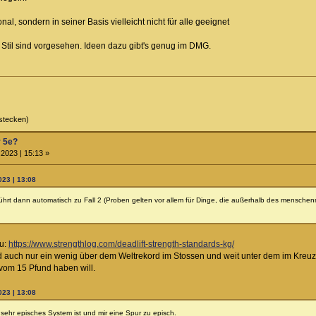
l, sondern in seiner Basis vielleicht nicht für alle geeignet
til sind vorgesehen. Ideen dazu gibt's genug im DMG.
stecken)
r 5e?
2023 | 15:13 »
023 | 13:08
ührt dann automatisch zu Fall 2 (Proben gelten vor allem für Dinge, die außerhalb des menschenmög
zu:
https://www.strengthlog.com/deadlift-strength-standards-kg/
nd auch nur ein wenig über dem Weltrekord im Stossen und weit unter dem im Kreu
 vom 15 Pfund haben will.
023 | 13:08
 sehr episches System ist und mir eine Spur zu episch.