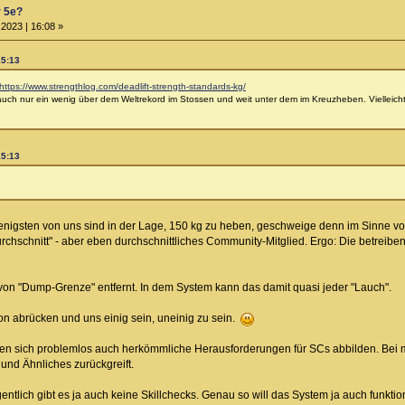
r 5e?
2023 | 16:08 »
15:13
https://www.strengthlog.com/deadlift-strength-standards-kg/
 auch nur ein wenig über dem Weltrekord im Stossen und weit unter dem im Kreuzheben. Vielleich
15:13
enigsten von uns sind in der Lage, 150 kg zu heben, geschweige denn im Sinne vo
rchschnitt" - aber eben durchschnittliches Community-Mitglied. Ergo: Die betreib
t von "Dump-Grenze" entfernt. In dem System kann das damit quasi jeder "Lauch".
on abrücken und uns einig sein, uneinig zu sein.
en sich problemlos auch herkömmliche Herausforderungen für SCs abbilden. Bei mi
und Ähnliches zurückgreift.
ntlich gibt es ja auch keine Skillchecks. Genau so will das System ja auch funktion