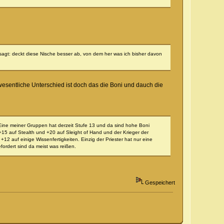
agt: deckt diese Nische besser ab, von dem her was ich bisher davon
wesentliche Unterschied ist doch das die Boni und dauch die
 Eine meiner Gruppen hat derzeit Stufe 13 und da sind hohe Boni
+15 auf Stealth und +20 auf Sleight of Hand und der Krieger der
12 auf einige Wissenfertigkeiten. Einzig der Priester hat nur eine
efordert sind da meist was reißen.
Gespeichert