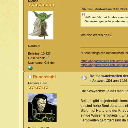
Mythos
Zitat von: Arldwulf am 9.08.2023 
Heißt natürlich nicht, das man m
Gedanken gemacht wurde wie man
Welche wären das?
Nordlicht
"These things are romanticized, but 
Beiträge: 10.927
Geschlecht:
https://negativeblack.itch.io/the
Username: Grinder
https://negativeblack.itch.io/again
Re: Schwachstellen de
Runenstahl
«
Antwort #203 am:
14.08.
Famous Hero
Die Schwachstelle das man 5e ni
Bei uns gibt es jedenfalls im
da sind hohe Boni durchaus ni
Sleight of Hand und der Kriege
einige Wissenfertigkeiten. Ein
Fertigkeiten gefordert sind da 