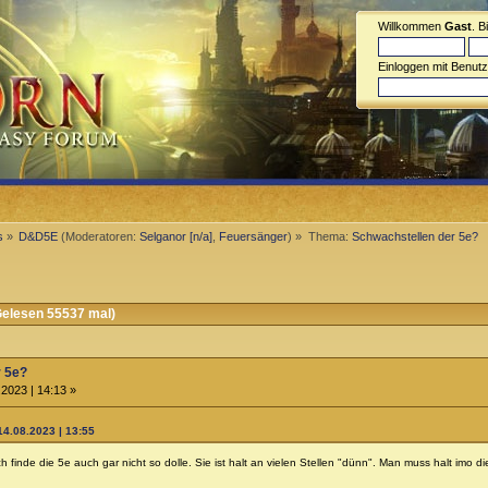
Willkommen
Gast
. B
Einloggen mit Benut
s
»
D&D5E
(Moderatoren:
Selganor [n/a]
,
Feuersänger
) »
Thema:
Schwachstellen der 5e?
elesen 55537 mal)
r 5e?
2023 | 14:13 »
 14.08.2023 | 13:55
 ich finde die 5e auch gar nicht so dolle. Sie ist halt an vielen Stellen "dünn". Man muss halt im