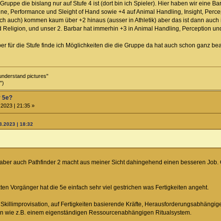
uppe die bislang nur auf Stufe 4 ist (dort bin ich Spieler). Hier haben wir eine Bar
ine, Performance und Sleight of Hand sowie +4 auf Animal Handling, Insight, Percep
h auch) kommen kaum über +2 hinaus (ausser in Athletik) aber das ist dann auch irg
 Religion, und unser 2. Barbar hat immerhin +3 in Animal Handling, Perception und
aber für die Stufe finde ich Möglichkeiten die die Gruppe da hat auch schon ganz bea
understand pictures"
")
r 5e?
2023 | 21:35 »
8.2023 | 18:32
 aber auch Pathfinder 2 macht aus meiner Sicht dahingehend einen besseren Job. 
en Vorgänger hat die 5e einfach sehr viel gestrichen was Fertigkeiten angeht.
 Skillimprovisation, auf Fertigkeiten basierende Kräfte, Herausforderungsabhängi
rn wie z.B. einem eigenständigen Ressourcenabhängigen Ritualsystem.