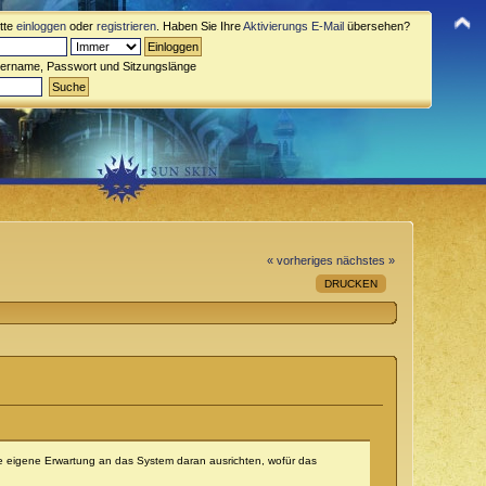
itte
einloggen
oder
registrieren
. Haben Sie Ihre
Aktivierungs E-Mail
übersehen?
zername, Passwort und Sitzungslänge
« vorheriges
nächstes »
DRUCKEN
o die eigene Erwartung an das System daran ausrichten, wofür das