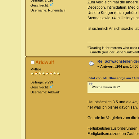
Beiträge: 2.528
Zum Vergleich mal die andere Gr
Geschlecht:
Deception, Intimidation, Medic
Username: Runenstahl
Unsere Krieger (dazu gehöre ic
Arcana sowie +4 in History und
Ist sicherlich Ansichtssache, 
"Reading is for morons who can't 
Gareth (aus der Serie "Galavant
Re: Schwachstellen de
Arldwulf
«
Antwort #204 am:
14.08.
Mythos
Zitat von: Mr. Ohnesorge am 14.0
Beiträge: 9.299
Welche wären das?
Geschlecht:
Username: Arldwulf
Hauptsächlich 3.5 und die 4e,
her was ich bisher davon sah.
Gerade im Vergleich zum direkt
Fertigkeitsherausforderungen,
Fertigkeitsersetzenden Zaube