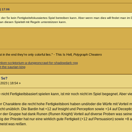
| 17:06
it der 5e kein Fertigkeitsfokussiertes Spiel betreiben kann. Aber wenn man dies will findet man i
 diesen Spielstil mit Regeln unterstützen kann.
in the end they're only colorful lies." - This Is Hell,
Polygraph Cheaters
-sunken-scriptorium-a-dungeoncrawl-for-shadowdark-rpg
st-the-saurian-king
r 5e?
2023 | 18:54 »
cht Fertigkeitsbasiert spielen kann, ist mir noch nicht im Spiel begegnet. Aber viel
mer Charaktere die recht hohe Fertigkeitsboni haben und/oder die Würfe mit Vortei
cht unüblich. Die Bardin hat +12 auf Insight und Perception sowie +14 auf Decepti
r der Gruppe hat dank Runen (Runen Knight) Vorteil auf diverse Proben was seine "
zig der Priester hat nur eine wirklich gute Fertigkeit (+12 auf Persuasion) sowie +8
meist was reißen.