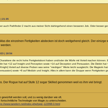
 | 21:35
ber auch Pathfinder 2 macht aus meiner Sicht dahingehend einen besseren Job. Oder besser ges
Was die einzelnen Fertigkeiten abdecken ist doch weitgehend gleich. Der einizge 
r werden.
023 | 18:54
r Charaktere die recht hohe Fertigkeitsboni haben und/oder die Würfe mit Vorteil machen können.
din hat +12 auf Insight und Perception sowie +14 auf Deception und Persuasion. Die Diebin hat 
ght) Vorteil auf diverse Proben was seine "niedrigen" Werte leicht ausgleicht. Die Magierin hat +
 Persuasion) sowie +8 auf Medizin und Insight. Alles in allem kann die Gruppe wenn Fertigkeiten g
aus. Der Rogue hat auf Stufe 12 sogar Skilled genommen weil es ihm viel bringt.
e gewürfelt werden soll, und zu wenig darüber wie oft.
d fortschrittliche Technologie von Magie zu unterscheiden.
tps://www.tanelorn.net/index.php/topic,122998.0.html