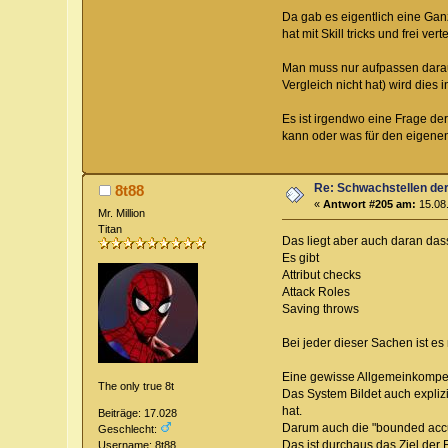
Da gab es eigentlich eine Gan
hat mit Skill tricks und frei v
Man muss nur aufpassen darau
Vergleich nicht hat) wird dies
Es ist irgendwo eine Frage de
kann oder was für den eigenen 
Re: Schwachstellen de
8t88
«
Antwort #205 am:
15.08.
Mr. Million
Titan
Das liegt aber auch daran dass
Es gibt
Attribut checks
Attack Roles
Saving throws
Bei jeder dieser Sachen ist es 
Eine gewisse Allgemeinkompete
The only true 8t
Das System Bildet auch explizi
hat.
Beiträge: 17.028
Darum auch die "bounded accur
Geschlecht:
Das ist durchaus das Ziel der 
Username: 8t88