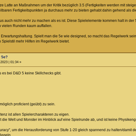
ze Latte an Maßnahmen um der Kritik bezüglich 3.5 (Fertigkeiten werden mit stei
erteilbaren Fertigkeitspunkten ja durchaus mehr zu bieten gehabt dahin gehend als di
s auch nicht mehr zu machen als es ist. Diese Spielelemente kommen halt in der
 in vielen Runden kaum auffallen.
r Erwartungshaltung. Spielt man die 5e wie designed, so macht das Regelwerk sei
Spielstil mehr Hilfen im Regelwerk bietet.
r 5e?
2023 | 01:34 »
 es bei D&D 5 keine Skillchecks gibt.
möglich proficient (geübt) zu sein.
nz ist allen Spielercharakteren zu eigen.
t die Welt und Monster im Hinblick auf eine Spielrunde ab, und ist keine Physikeng
acy", um die Herausforderung von Stufe 1-20 gleich spannend zu halten/damit der W
Regeln.