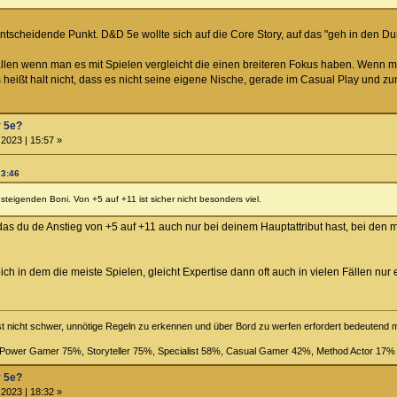
r entscheidende Punkt. D&D 5e wollte sich auf die Core Story, auf das "geh in den 
llen wenn man es mit Spielen vergleicht die einen breiteren Fokus haben. Wenn m
s heißt halt nicht, dass es nicht seine eigene Nische, gerade im Casual Play und zu
r 5e?
2023 | 15:57 »
23:46
steigenden Boni. Von +5 auf +11 ist sicher nicht besonders viel.
 du de Anstieg von +5 auf +11 auch nur bei deinem Hauptattribut hast, bei den mei
h in dem die meiste Spielen, gleicht Expertise dann oft auch in vielen Fällen nur 
st nicht schwer, unnötige Regeln zu erkennen und über Bord zu werfen erfordert bedeutend
, Power Gamer 75%, Storyteller 75%, Specialist 58%, Casual Gamer 42%, Method Actor 17%
r 5e?
2023 | 18:32 »