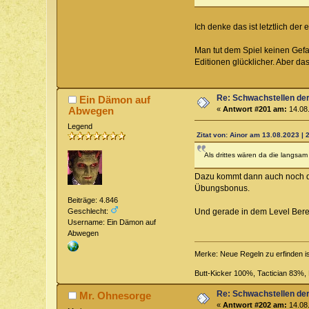
Ich denke das ist letztlich de
Man tut dem Spiel keinen Gefa
Editionen glücklicher. Aber da
Re: Schwachstellen de
Ein Dämon auf
Abwegen
«
Antwort #201 am:
14.08.
Legend
Zitat von: Ainor am 13.08.2023 | 
Als drittes wären da die langsam 
Dazu kommt dann auch noch das
Übungsbonus.
Beiträge: 4.846
Und gerade in dem Level Bereic
Geschlecht:
Username: Ein Dämon auf
Abwegen
Merke: Neue Regeln zu erfinden i
Butt-Kicker 100%, Tactician 83%
Re: Schwachstellen de
Mr. Ohnesorge
«
Antwort #202 am:
14.08.