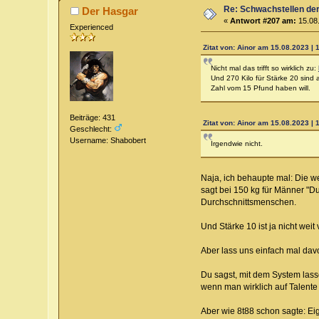
Re: Schwachstellen de
Der Hasgar
«
Antwort #207 am:
15.08.
Experienced
Zitat von: Ainor am 15.08.2023 | 
Nicht mal das trifft so wirklich zu:
Und 270 Kilo für Stärke 20 sind
Zahl vom 15 Pfund haben will.
Beiträge: 431
Zitat von: Ainor am 15.08.2023 | 
Geschlecht:
Username: Shabobert
Irgendwie nicht.
Naja, ich behaupte mal: Die w
sagt bei 150 kg für Männer "Du
Durchschnittsmenschen.
Und Stärke 10 ist ja nicht wei
Aber lass uns einfach mal dav
Du sagst, mit dem System lass
wenn man wirklich auf Talente 
Aber wie 8t88 schon sagte: Eige