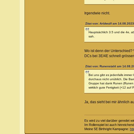
Irgendwie nicht.
Zitat von: Arldwulf am 14.08.2023
Hauptsächlich 3.5 und die 4e, a
sah.
Wo ist denn der Unterschied? 
DCs bei 3E/4E schnell grösse
Zitat von: Runenstahl am 14.08.2
Bei uns gibt es jedenfalls imme
durchaus nicht unüblich. Die Bar
Gruppe hat dank Runen (Runen Kni
wirklich gute Fertigkeit (+12 auf
Ja, das sieht bei mir ähnlich 
Es wird zu viel darüber geredet wi
Im Rollenspiel ist auch hinreichen
Meine 5E Birthright Kampagne:
ht