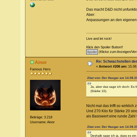
Das macht D&D nicht unfunktiona
Aber:
Anpassungen an den eigenen S
Live and let rock!
Klick den Spoiler Button!!
(Klicke zum Anzeigen/Ver
Re: Schwachstellen de
Ainor
«
Antwort #206 am:
15.08.
Famous Hero
Zitat von: Der Hasgar am 14.08.2
Ja, aber das sage ich doch: Es f
(Stärke 10).
Nicht mal das trifft so wirklich 
Und 270 Kilo für Stärke 20 si
als Basiswert eine runde Zahl
Beiträge: 3.218
Username: Ainor
Zitat von: Der Hasgar am 14.08.2
Deshalb sage ich ja, dass es ein