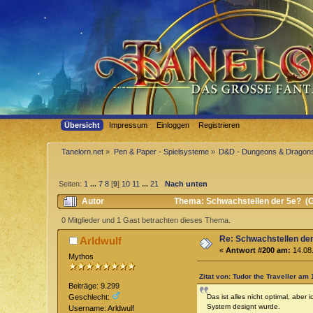
Übersicht
Impressum
Einloggen
Registrieren
Tanelorn.net
»
Pen & Paper - Spielsysteme
»
D&D - Dungeons & Dragon
Seiten:
1
...
7
8
[
9
]
10
11
...
21
Nach unten
Autor
Thema: Schwachstellen der 5e? (G
0 Mitglieder und 1 Gast betrachten dieses Thema.
Re: Schwachstellen de
Arldwulf
«
Antwort #200 am:
14.08.
Mythos
Zitat von: Tudor the Traveller am
Beiträge: 9.299
Das ist alles nicht optimal, aber
Geschlecht:
System designt wurde.
Username: Arldwulf