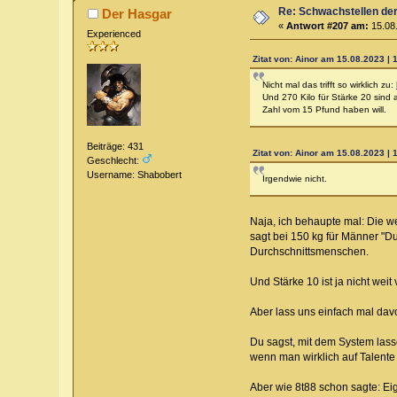
Re: Schwachstellen de
Der Hasgar
«
Antwort #207 am:
15.08.
Experienced
Zitat von: Ainor am 15.08.2023 | 
Nicht mal das trifft so wirklich zu:
Und 270 Kilo für Stärke 20 sind
Zahl vom 15 Pfund haben will.
Beiträge: 431
Zitat von: Ainor am 15.08.2023 | 
Geschlecht:
Username: Shabobert
Irgendwie nicht.
Naja, ich behaupte mal: Die w
sagt bei 150 kg für Männer "Du
Durchschnittsmenschen.
Und Stärke 10 ist ja nicht wei
Aber lass uns einfach mal dav
Du sagst, mit dem System lass
wenn man wirklich auf Talente 
Aber wie 8t88 schon sagte: Eige