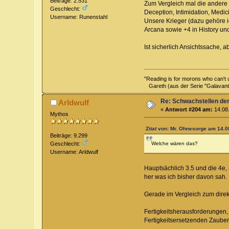
Beiträge: 2.531
Zum Vergleich mal die andere Gr
Geschlecht:
Deception, Intimidation, Medic
Username: Runenstahl
Unsere Krieger (dazu gehöre ic
Arcana sowie +4 in History und
Ist sicherlich Ansichtssache, 
"Reading is for morons who can't 
Gareth (aus der Serie "Galavant
Re: Schwachstellen de
Arldwulf
«
Antwort #204 am:
14.08.
Mythos
Zitat von: Mr. Ohnesorge am 14.0
Beiträge: 9.299
Welche wären das?
Geschlecht:
Username: Arldwulf
Hauptsächlich 3.5 und die 4e,
her was ich bisher davon sah.
Gerade im Vergleich zum direkt
Fertigkeitsherausforderungen,
Fertigkeitsersetzenden Zaube