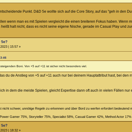
r entscheidende Punkt. D&D 5e wollte sich auf die Core Story, auf das "geh in den 
llen wenn man es mit Spielen vergleicht die einen breiteren Fokus haben. Wenn m
s heißt halt nicht, dass es nicht seine eigene Nische, gerade im Casual Play und zu
r 5e?
2023 | 15:57 »
23:46
steigenden Boni. Von +5 auf +11 ist sicher nicht besonders viel.
 du de Anstieg von +5 auf +11 auch nur bei deinem Hauptattribut hast, bei den mei
h in dem die meiste Spielen, gleicht Expertise dann oft auch in vielen Fällen nur 
st nicht schwer, unnötige Regeln zu erkennen und über Bord zu werfen erfordert bedeutend
, Power Gamer 75%, Storyteller 75%, Specialist 58%, Casual Gamer 42%, Method Actor 17%
r 5e?
2023 | 18:32 »