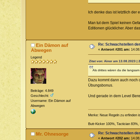
Ich denke das ist letztlich de
Man tut dem Spiel keinen Gefa
Editionen glücklicher. Aber da
Re: Schwachstellen de
Ein Dämon auf
Abwegen
«
Antwort #201 am:
14.08.
Legend
Zitat von: Ainor am 13.08.2023 | 
Als drittes wären da die langsam 
Dazu kommt dann auch noch das
Übungsbonus.
Beiträge: 4.849
Und gerade in dem Level Bereic
Geschlecht:
Username: Ein Dämon auf
Abwegen
Merke: Neue Regeln zu erfinden i
Butt-Kicker 100%, Tactician 83%
Re: Schwachstellen de
Mr. Ohnesorge
«
Antwort #202 am:
14.08.