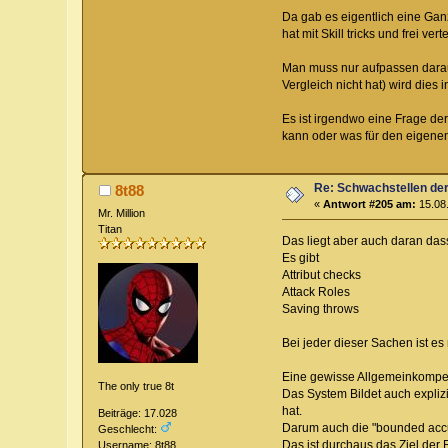
Da gab es eigentlich eine Gan
hat mit Skill tricks und frei v
Man muss nur aufpassen darau
Vergleich nicht hat) wird dies
Es ist irgendwo eine Frage de
kann oder was für den eigenen 
Re: Schwachstellen de
8t88
«
Antwort #205 am:
15.08.
Mr. Million
Titan
Das liegt aber auch daran dass
Es gibt
Attribut checks
Attack Roles
Saving throws
Bei jeder dieser Sachen ist es 
Eine gewisse Allgemeinkompete
The only true 8t
Das System Bildet auch explizi
hat.
Beiträge: 17.028
Darum auch die "bounded accur
Geschlecht:
Das ist durchaus das Ziel der 
Username: 8t88