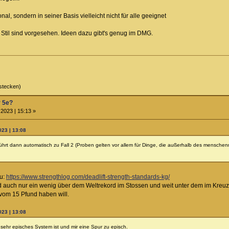
l, sondern in seiner Basis vielleicht nicht für alle geeignet
til sind vorgesehen. Ideen dazu gibt's genug im DMG.
stecken)
r 5e?
2023 | 15:13 »
023 | 13:08
ührt dann automatisch zu Fall 2 (Proben gelten vor allem für Dinge, die außerhalb des menschenmög
zu:
https://www.strengthlog.com/deadlift-strength-standards-kg/
nd auch nur ein wenig über dem Weltrekord im Stossen und weit unter dem im Kreu
 vom 15 Pfund haben will.
023 | 13:08
 sehr episches System ist und mir eine Spur zu episch.