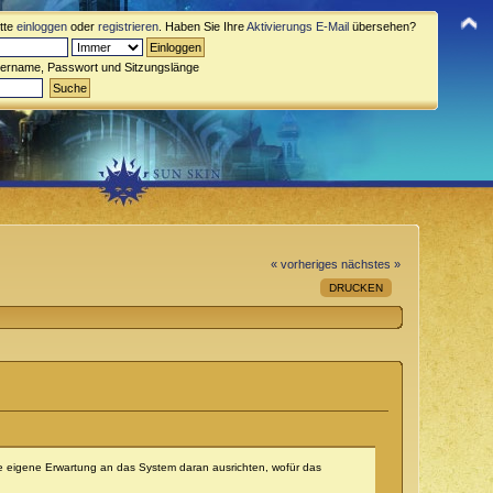
itte
einloggen
oder
registrieren
. Haben Sie Ihre
Aktivierungs E-Mail
übersehen?
zername, Passwort und Sitzungslänge
« vorheriges
nächstes »
DRUCKEN
o die eigene Erwartung an das System daran ausrichten, wofür das