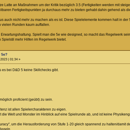
ze Latte an Maßnahmen um der Kritik bezüglich 3.5 (Fertigkeiten werden mit stei
erteilbaren Fertigkeitspunkten ja durchaus mehr zu bieten gehabt dahin gehend als di
s auch nicht mehr zu machen als es ist. Diese Spielelemente kommen halt in der
 in vielen Runden kaum auffallen.
r Erwartungshaltung. Spielt man die 5e wie designed, so macht das Regelwerk sei
Spielstil mehr Hilfen im Regelwerk bietet.
r 5e?
2023 | 01:34 »
 es bei D&D 5 keine Skillchecks gibt.
möglich proficient (geübt) zu sein.
nz ist allen Spielercharakteren zu eigen.
t die Welt und Monster im Hinblick auf eine Spielrunde ab, und ist keine Physikeng
acy", um die Herausforderung von Stufe 1-20 gleich spannend zu halten/damit der W
Regeln.