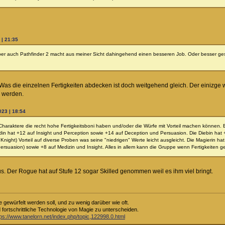
 | 21:35
ber auch Pathfinder 2 macht aus meiner Sicht dahingehend einen besseren Job. Oder besser ges
Was die einzelnen Fertigkeiten abdecken ist doch weitgehend gleich. Der einizge 
r werden.
023 | 18:54
r Charaktere die recht hohe Fertigkeitsboni haben und/oder die Würfe mit Vorteil machen können.
din hat +12 auf Insight und Perception sowie +14 auf Deception und Persuasion. Die Diebin hat 
ght) Vorteil auf diverse Proben was seine "niedrigen" Werte leicht ausgleicht. Die Magierin hat +
 Persuasion) sowie +8 auf Medizin und Insight. Alles in allem kann die Gruppe wenn Fertigkeiten g
aus. Der Rogue hat auf Stufe 12 sogar Skilled genommen weil es ihm viel bringt.
e gewürfelt werden soll, und zu wenig darüber wie oft.
d fortschrittliche Technologie von Magie zu unterscheiden.
tps://www.tanelorn.net/index.php/topic,122998.0.html