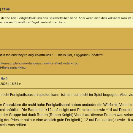
| 17:06
it der 5e kein Fertigkeitsfokussiertes Spiel betreiben kann. Aber wenn man dies will findet man i
 diesen Spielstil mit Regeln unterstützen kann.
in the end they're only colorful lies." - This Is Hell,
Polygraph Cheaters
-sunken-scriptorium-a-dungeoncrawl-for-shadowdark-rpg
st-the-saurian-king
r 5e?
2023 | 18:54 »
cht Fertigkeitsbasiert spielen kann, ist mir noch nicht im Spiel begegnet. Aber viel
mer Charaktere die recht hohe Fertigkeitsboni haben und/oder die Würfe mit Vortei
cht unüblich. Die Bardin hat +12 auf Insight und Perception sowie +14 auf Decepti
r der Gruppe hat dank Runen (Runen Knight) Vorteil auf diverse Proben was seine "
zig der Priester hat nur eine wirklich gute Fertigkeit (+12 auf Persuasion) sowie +8
meist was reißen.