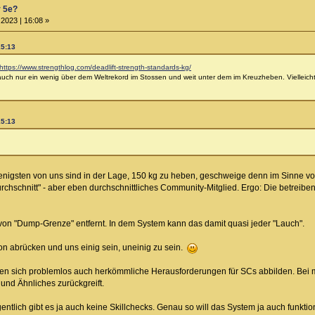
r 5e?
2023 | 16:08 »
15:13
https://www.strengthlog.com/deadlift-strength-standards-kg/
 auch nur ein wenig über dem Weltrekord im Stossen und weit unter dem im Kreuzheben. Vielleich
15:13
enigsten von uns sind in der Lage, 150 kg zu heben, geschweige denn im Sinne vo
rchschnitt" - aber eben durchschnittliches Community-Mitglied. Ergo: Die betreib
t von "Dump-Grenze" entfernt. In dem System kann das damit quasi jeder "Lauch".
on abrücken und uns einig sein, uneinig zu sein.
en sich problemlos auch herkömmliche Herausforderungen für SCs abbilden. Bei mi
und Ähnliches zurückgreift.
ntlich gibt es ja auch keine Skillchecks. Genau so will das System ja auch funktion