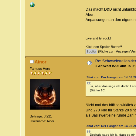
Das macht D&D nicht unfunktiona
Aber:
Anpassungen an den eigenen S
Live and let rock!
Klick den Spoiler Button!!
(Klicke zum Anzeigen/Ver
Re: Schwachstellen de
Ainor
«
Antwort #206 am:
15.08.
Famous Hero
Zitat von: Der Hasgar am 14.08.2
Ja, aber das sage ich doch: Es f
(Stärke 10).
Nicht mal das trifft so wirklich 
Und 270 Kilo für Stärke 20 si
als Basiswert eine runde Zahl
Beiträge: 3.221
Username: Ainor
Zitat von: Der Hasgar am 14.08.2
Deshalb sage ich ja, dass es ein