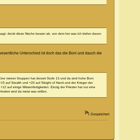
agt: deckt diese Nische besser ab, von dem her was ich bisher davon
wesentliche Unterschied ist doch das die Boni und dauch die
 Eine meiner Gruppen hat derzeit Stufe 13 und da sind hohe Boni
+15 auf Stealth und +20 auf Sleight of Hand und der Krieger der
12 auf einige Wissenfertigkeiten. Einzig der Priester hat nur eine
efordert sind da meist was reißen.
Gespeichert