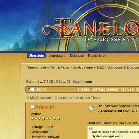
Übersicht
Impressum
Einloggen
Registrieren
Tanelorn.net
»
Pen & Paper - Spielsysteme
»
D&D - Dungeons & Dragon
Seiten:
1
...
7
8
[
9
]
10
11
...
21
Nach unten
Autor
Thema: Schwachstellen der 5e? (G
0 Mitglieder und 1 Gast betrachten dieses Thema.
Re: Schwachstellen de
Arldwulf
«
Antwort #200 am:
14.08.
Mythos
Zitat von: Tudor the Traveller am
Beiträge: 9.299
Das ist alles nicht optimal, aber
Geschlecht:
System designt wurde.
Username: Arldwulf