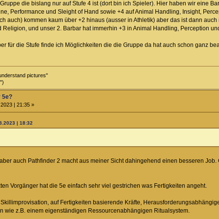
uppe die bislang nur auf Stufe 4 ist (dort bin ich Spieler). Hier haben wir eine Bar
ine, Performance und Sleight of Hand sowie +4 auf Animal Handling, Insight, Percep
h auch) kommen kaum über +2 hinaus (ausser in Athletik) aber das ist dann auch irg
 Religion, und unser 2. Barbar hat immerhin +3 in Animal Handling, Perception und
aber für die Stufe finde ich Möglichkeiten die die Gruppe da hat auch schon ganz bea
understand pictures"
")
r 5e?
2023 | 21:35 »
8.2023 | 18:32
 aber auch Pathfinder 2 macht aus meiner Sicht dahingehend einen besseren Job. 
en Vorgänger hat die 5e einfach sehr viel gestrichen was Fertigkeiten angeht.
 Skillimprovisation, auf Fertigkeiten basierende Kräfte, Herausforderungsabhängi
rn wie z.B. einem eigenständigen Ressourcenabhängigen Ritualsystem.