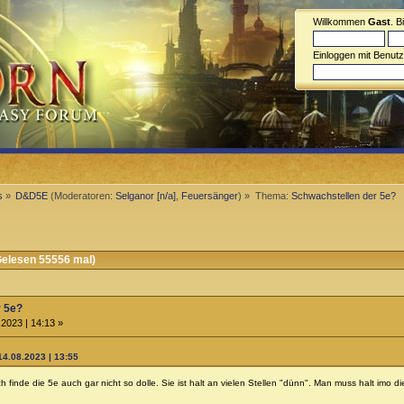
Willkommen
Gast
. B
Einloggen mit Benut
s
»
D&D5E
(Moderatoren:
Selganor [n/a]
,
Feuersänger
) »
Thema:
Schwachstellen der 5e?
elesen 55556 mal)
r 5e?
2023 | 14:13 »
 14.08.2023 | 13:55
 ich finde die 5e auch gar nicht so dolle. Sie ist halt an vielen Stellen "dünn". Man muss halt im