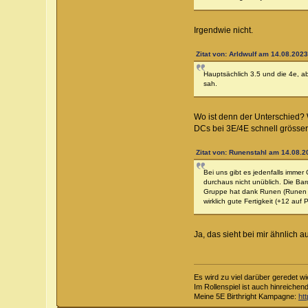
Irgendwie nicht.
Zitat von: Arldwulf am 14.08.2023
Hauptsächlich 3.5 und die 4e, a
sah.
Wo ist denn der Unterschied? 
DCs bei 3E/4E schnell grösse
Zitat von: Runenstahl am 14.08.2
Bei uns gibt es jedenfalls imme
durchaus nicht unüblich. Die Bar
Gruppe hat dank Runen (Runen Kni
wirklich gute Fertigkeit (+12 auf
Ja, das sieht bei mir ähnlich 
Es wird zu viel darüber geredet wi
Im Rollenspiel ist auch hinreichen
Meine 5E Birthright Kampagne:
ht