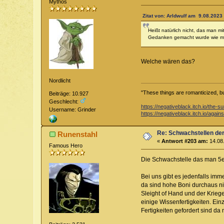
Mythos
Zitat von: Arldwulf am 9.08.2023 
Heißt natürlich nicht, das man m
Gedanken gemacht wurde wie man
Welche wären das?
Nordlicht
"These things are romanticized, but 
Beiträge: 10.927
Geschlecht:
https://negativeblack.itch.io/the
Username: Grinder
https://negativeblack.itch.io/again
Re: Schwachstellen de
Runenstahl
«
Antwort #203 am:
14.08.
Famous Hero
Die Schwachstelle das man 5e ni
Bei uns gibt es jedenfalls im
da sind hohe Boni durchaus ni
Sleight of Hand und der Kriege
einige Wissenfertigkeiten. Ein
Fertigkeiten gefordert sind da 