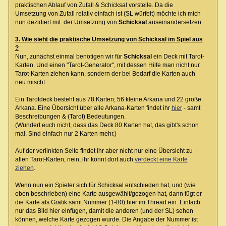
praktischen Ablauf von Zufall & Schicksal vorstelle. Da die
Umsetzung von Zufall relativ einfach ist (SL würfelt) möchte ich mich
nun dezidiert mit der Umsetzung von
Schicksal
auseinandersetzen.
3. Wie sieht die praktische Umsetzung von Schicksal im Spiel aus
?
Nun, zunächst einmal benötigen wir für
Schicksal
ein Deck mit Tarot-
Karten. Und einen "Tarot-Generator", mit dessen Hilfe man nicht nur
Tarot-Karten ziehen kann, sondern der bei Bedarf die Karten auch
neu mischt.
Ein Tarotdeck besteht aus 78 Karten; 56 kleine Arkana und 22 große
Arkana. Eine Übersicht über alle Arkana-Karten findet ihr
hier
- samt
Beschreibungen & (Tarot) Bedeutungen.
(Wundert euch nicht, dass das Deck 80 Karten hat, das gibt's schon
mal. Sind einfach nur 2 Karten mehr.)
Auf der verlinkten Seite findet ihr aber nicht nur eine Übersicht zu
allen Tarot-Karten, nein, ihr könnt dort auch
verdeckt eine Karte
ziehen
.
Wenn nun ein Spieler sich für Schicksal entschieden hat, und (wie
oben beschrieben) eine Karte ausgewählt/gezogen hat, dann fügt er
die Karte als Grafik samt Nummer (1-80) hier im Thread ein. Einfach
nur das Bild hier einfügen, damit die anderen (und der SL) sehen
können, welche Karte gezogen wurde. Die Angabe der Nummer ist