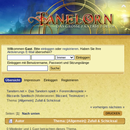
Willkommen
Gast
. Bitte
einloggen
oder
registrieren
. Haben Sie Ihre
Aktivierungs E-Mail
übersehen?
Einloggen mit Benutzername, Passwort und Sitzungslänge
Übersicht
Impressum
Einloggen
Registrieren
Tanelorn.net
»
Das Tanelorn spielt
»
Forenrollenspiele
»
Blizzards Spieltisch
(Moderatoren:
Blizzard
,
Testnutzer
) »
Thema:
[Allgemein]: Zufall & Schicksal
« vorheriges
nächstes »
DRUCKEN
Seiten: [
1
]
Nach unten
Autor
Thema: [Allgemein]: Zufall & Schicksal
(Gelesen 2159 mal)
0 Mitglieder und 1 Gast betrachten dieses Thema.