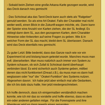
- Sobald beim Ziehen eine große Arkana-Karte gezogen wurde, wird
das Deck danach neu gemischt
- Das Schicksal aka das Tarot-Deck kann auch stets als "Ratgeber"
genutzt werden. So als eine Art Orakel. Falls der Charakter mal nicht
weiter weiß, einen Blick in die Zukunft wagen möchte, etc. Dann kann
der Spieler eine Anzahl von Karten ziehen, die der SL festlegt. Es
obliegt dann dem SL, aus den gezogenen Karten, dem Charakter
Hinweise oder Antworten auf seine Fragen zu geben. Wie & in
welcher Form der SL das macht, bleibt dem SL überlassen. Danach
wird das Deck ebenfalls neu gemischt.
Zu guter Letzt: Bitte bedenkt, dass das Ganze nach wie vor ein
Experiment ist und bislang kaum getestet wurde. Manches muss man
evtl. überarbeiten. Man muss natürlich auch immer von System zu
System schauen, ob sich Zufall & Schicksal damit überhaupt
verbinden lässt. Es wird sicherlich auch Systeme geben, mit/bei
denen das nicht funktioniert (Dread z.B.), da muss man es dann halt
weglassen oder "nur" die " Orakel-Funktion" des Systems nutzen.
Abgesehen davon: Ich habe jetzt aber einfach mal alle Gedanken,
die ich bis dato dazu hatte, hier jetzt niedergeschrieben.
Ich hoffe dennoch, dass ich einigermaßen verständlich machen
konnte, wie ich mir das so vorstelle und hoffe ebenso, dass es dem
ein-oder anderen gefallen möge. Für die Forenspiele und ihre
Abenteuer wird es dann jeweils einen separaten,