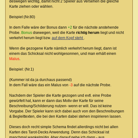
deswegen wichtig, damit nicht 2 Spieler aus Versehen die gleiche
Karte ziehen oder wählen.
Beispiel:(Nr.80)
In dem Falle wäre der Bonus dann
+2
für die nächste anstehende
Probe.
Bonus
dsewegen, weil die Karte
richtig herum
liegt und nicht
verkehrt herum liegt bzw.
auf dem Kopf steht
.
Wenn die gezogene Karte nämlich verkehrt herum liegt, dann ist
einem das Schicksal nicht wohlgesonnen, und man erhält einen
Malus
.
Beispiel: (Nr.1)
(Kummer ist da ja durchaus passend)
In dem Fall wäre das ein Malus von
-3
auf die nächste Probe.
Nachdem der Spieler die Karte gezogen und evtl. eine Probe
gewürfelt hat, kann er dann das Motiv der Karte für seine
Beschreibung/Schilderung nutzen- wenn er will. Das ist keine
Vorgabe. Der Spieler kann sich dabei auch von den Beschreibungen
& Begleittexten, die bei den Karten dabei stehen inspirieren lassen.
Dieses doch recht simple Schema findet allerdings nicht bei allen
Karten des Tarot-Decks Anwendung. Denn das Schicksal ist
manchmal wankelmütig. Aber darauf gehe ich dann - aus