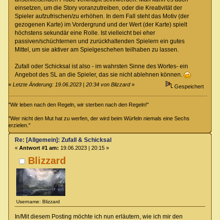
einsetzen, um die Story voranzutreiben, oder die Kreativität der
Spieler aufzufrischen/zu erhöhen. In dem Fall steht das Motiv (der
gezogenen Karte) im Vordergrund und der Wert (der Karte) spielt
höchstens sekundär eine Rolle. Ist vielleicht bei eher
passiven/schüchternen und zurückhaltenden Spielern ein gutes
Mittel, um sie aktiver am Spielgeschehen teilhaben zu lassen.
Zufall oder Schicksal ist also - im wahrsten Sinne des Wortes- ein
Angebot des SL an die Spieler, das sie nicht ablehnen können.
«
Letzte Änderung: 19.06.2023 | 20:34 von Blizzard
»
Gespeichert
"Wir leben nach den Regeln, wir sterben nach den Regeln!"
"Wer nicht den Mut hat zu werfen, der wird beim Würfeln niemals eine Sechs
erzielen."
Re: [Allgemein]: Zufall & Schicksal
«
Antwort #1 am:
19.06.2023 | 20:15 »
Blizzard
Username: Blizzard
In/Mit diesem Posting möchte ich nun erläutern, wie ich mir den