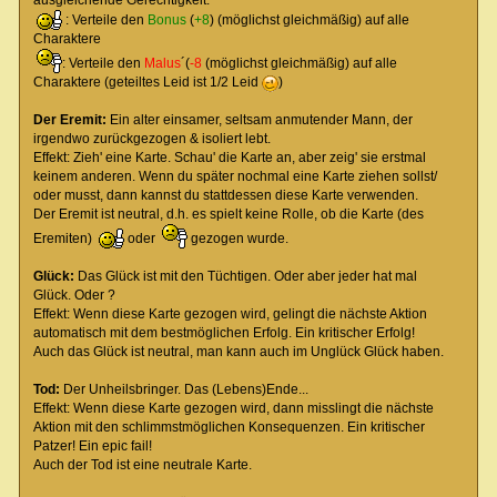
: Verteile den
Bonus
(
+8
) (möglichst gleichmäßig) auf alle
Charaktere
: Verteile den
Malus
´(
-8
(möglichst gleichmäßig) auf alle
Charaktere (geteiltes Leid ist 1/2 Leid
)
Der Eremit:
Ein alter einsamer, seltsam anmutender Mann, der
irgendwo zurückgezogen & isoliert lebt.
Effekt: Zieh' eine Karte. Schau' die Karte an, aber zeig' sie erstmal
keinem anderen. Wenn du später nochmal eine Karte ziehen sollst/
oder musst, dann kannst du stattdessen diese Karte verwenden.
Der Eremit ist neutral, d.h. es spielt keine Rolle, ob die Karte (des
Eremiten)
oder
gezogen wurde.
Glück:
Das Glück ist mit den Tüchtigen. Oder aber jeder hat mal
Glück. Oder ?
Effekt: Wenn diese Karte gezogen wird, gelingt die nächste Aktion
automatisch mit dem bestmöglichen Erfolg. Ein kritischer Erfolg!
Auch das Glück ist neutral, man kann auch im Unglück Glück haben.
Tod:
Der Unheilsbringer. Das (Lebens)Ende...
Effekt: Wenn diese Karte gezogen wird, dann misslingt die nächste
Aktion mit den schlimmstmöglichen Konsequenzen. Ein kritischer
Patzer! Ein epic fail!
Auch der Tod ist eine neutrale Karte.