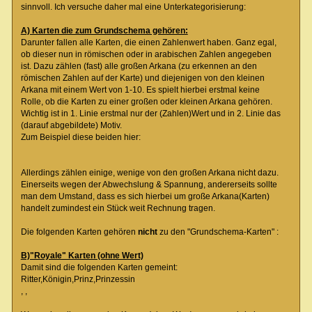
sinnvoll. Ich versuche daher mal eine Unterkategorisierung:
A) Karten die zum Grundschema gehören:
Darunter fallen alle Karten, die einen Zahlenwert haben. Ganz egal,
ob dieser nun in römischen oder in arabischen Zahlen angegeben
ist. Dazu zählen (fast) alle großen Arkana (zu erkennen an den
römischen Zahlen auf der Karte) und diejenigen von den kleinen
Arkana mit einem Wert von 1-10. Es spielt hierbei erstmal keine
Rolle, ob die Karten zu einer großen oder kleinen Arkana gehören.
Wichtig ist in 1. Linie erstmal nur der (Zahlen)Wert und in 2. Linie das
(darauf abgebildete) Motiv.
Zum Beispiel diese beiden hier:
Allerdings zählen einige, wenige von den großen Arkana nicht dazu.
Einerseits wegen der Abwechslung & Spannung, andererseits sollte
man dem Umstand, dass es sich hierbei um große Arkana(Karten)
handelt zumindest ein Stück weit Rechnung tragen.
Die folgenden Karten gehören
nicht
zu den "Grundschema-Karten" :
B)"Royale" Karten (ohne Wert)
Damit sind die folgenden Karten gemeint:
Ritter,Königin,Prinz,Prinzessin
,
,