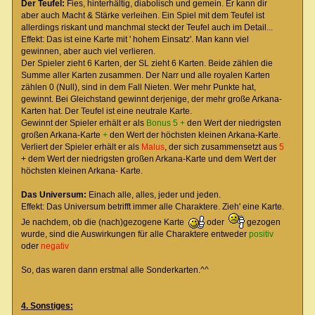
Der Teufel:
Fies, hinterhältig, diabolisch und gemein. Er kann dir
aber auch Macht & Stärke verleihen. Ein Spiel mit dem Teufel ist
allerdings riskant und manchmal steckt der Teufel auch im Detail...
Effekt: Das ist eine Karte mit ' hohem Einsatz'. Man kann viel
gewinnen, aber auch viel verlieren.
Der Spieler zieht 6 Karten, der SL zieht 6 Karten. Beide zählen die
Summe aller Karten zusammen. Der Narr und alle royalen Karten
zählen 0 (Null), sind in dem Fall Nieten. Wer mehr Punkte hat,
gewinnt. Bei Gleichstand gewinnt derjenige, der mehr große Arkana-
Karten hat. Der Teufel ist eine neutrale Karte.
Gewinnt der Spieler erhält er als
Bonus
5 +
den Wert der niedrigsten
großen Arkana-Karte
+
den Wert der höchsten kleinen Arkana-Karte.
Verliert der Spieler erhält er als
Malus
, der sich zusammensetzt aus
5
+ dem Wert der niedrigsten großen Arkana-Karte und dem Wert der
höchsten kleinen Arkana- Karte.
Das Universum:
Einach alle, alles, jeder und jeden.
Effekt: Das Universum betrifft immer alle Charaktere. Zieh' eine Karte.
Je nachdem, ob die (nach)gezogene Karte
oder
gezogen
wurde, sind die Auswirkungen für alle Charaktere entweder
positiv
oder
negativ
So, das waren dann erstmal alle Sonderkarten.^^
4. Sonstiges: