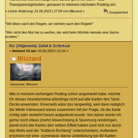
Transparenzgründen- genauer in meinem nächsten Posting ein.
«
Letzte Änderung: 21.06.2023 | 17:04 von Blizzard
»
Gespeichert
"Wir leben nach den Regeln, wir sterben nach den Regeln!"
"Wer nicht den Mut hat zu werfen, der wird beim Würfeln niemals eine Sechs
erzielen."
Re: [Allgemein]: Zufall & Schicksal
«
Antwort #2 am:
20.06.2023 | 21:04 »
Blizzard
Username: Blizzard
Wie in meinem vorherigen Posting schon angemerkt habe, möchte
ich dieses Grundschema allerdings nicht auf alle Karten des Tarot-
Decks anwenden. Einerseits wäre das langweilig, weil dann lediglich
die Werte interessant wären zusammen mit der Frage, ob die Karte
richtig oder verkehrt herum aufgedeckt wurde. Von daher würde ich
gerne noch etwas (mehr) Abwechslung & Spannung reinbringen,
damit nicht alle Karten den selben Effekt haben (und sich nur durch
das Motiv und die "Aufdeck-Richtung" unterscheiden). Außerdem
erscheint mir eine -zumindest- kleine Unterteilung bei 80 Karten