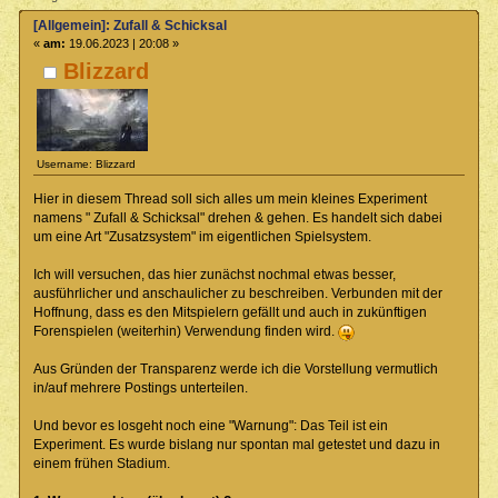
[Allgemein]: Zufall & Schicksal
«
am:
19.06.2023 | 20:08 »
Blizzard
Username: Blizzard
Hier in diesem Thread soll sich alles um mein kleines Experiment
namens " Zufall & Schicksal" drehen & gehen. Es handelt sich dabei
um eine Art "Zusatzsystem" im eigentlichen Spielsystem.
Ich will versuchen, das hier zunächst nochmal etwas besser,
ausführlicher und anschaulicher zu beschreiben. Verbunden mit der
Hoffnung, dass es den Mitspielern gefällt und auch in zukünftigen
Forenspielen (weiterhin) Verwendung finden wird.
Aus Gründen der Transparenz werde ich die Vorstellung vermutlich
in/auf mehrere Postings unterteilen.
Und bevor es losgeht noch eine "Warnung": Das Teil ist ein
Experiment. Es wurde bislang nur spontan mal getestet und dazu in
einem frühen Stadium.