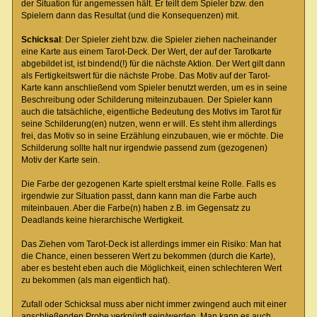
der Situation für angemessen hält. Er teilt dem Spieler bzw. den
Spielern dann das Resultat (und die Konsequenzen) mit.
Schicksal
: Der Spieler zieht bzw. die Spieler ziehen nacheinander
eine Karte aus einem Tarot-Deck. Der Wert, der auf der Tarotkarte
abgebildet ist, ist bindend(!) für die nächste Aktion. Der Wert gilt dann
als Fertigkeitswert für die nächste Probe. Das Motiv auf der Tarot-
Karte kann anschließend vom Spieler benutzt werden, um es in seine
Beschreibung oder Schilderung miteinzubauen. Der Spieler kann
auch die tatsächliche, eigentliche Bedeutung des Motivs im Tarot für
seine Schilderung(en) nutzen, wenn er will. Es steht ihm allerdings
frei, das Motiv so in seine Erzählung einzubauen, wie er möchte. Die
Schilderung sollte halt nur irgendwie passend zum (gezogenen)
Motiv der Karte sein.
Die Farbe der gezogenen Karte spielt erstmal keine Rolle. Falls es
irgendwie zur Situation passt, dann kann man die Farbe auch
miteinbauen. Aber die Farbe(n) haben z.B. im Gegensatz zu
Deadlands keine hierarchische Wertigkeit.
Das Ziehen vom Tarot-Deck ist allerdings immer ein Risiko: Man hat
die Chance, einen besseren Wert zu bekommen (durch die Karte),
aber es besteht eben auch die Möglichkeit, einen schlechteren Wert
zu bekommen (als man eigentlich hat).
Zufall oder Schicksal muss aber nicht immer zwingend auch mit einer
anschließenden Probe verknüpft sein/werden. Man kann es auch