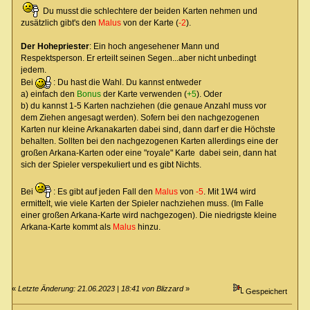
Du musst die schlechtere der beiden Karten nehmen und
zusätzlich gibt's den
Malus
von der Karte (
-2
).
Der Hohepriester
: Ein hoch angesehener Mann und
Respektsperson. Er erteilt seinen Segen...aber nicht unbedingt
jedem.
Bei
: Du hast die Wahl. Du kannst entweder
a) einfach den
Bonus
der Karte verwenden (
+5
). Oder
b) du kannst 1-5 Karten nachziehen (die genaue Anzahl muss vor
dem Ziehen angesagt werden). Sofern bei den nachgezogenen
Karten nur kleine Arkanakarten dabei sind, dann darf er die Höchste
behalten. Sollten bei den nachgezogenen Karten allerdings eine der
großen Arkana-Karten oder eine "royale" Karte dabei sein, dann hat
sich der Spieler verspekuliert und es gibt Nichts.
Bei
: Es gibt auf jeden Fall den
Malus
von
-5
. Mit 1W4 wird
ermittelt, wie viele Karten der Spieler nachziehen muss. (Im Falle
einer großen Arkana-Karte wird nachgezogen). Die niedrigste kleine
Arkana-Karte kommt als
Malus
hinzu.
«
Letzte Änderung: 21.06.2023 | 18:41 von Blizzard
»
Gespeichert