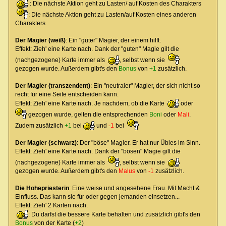
: Die nächste Aktion geht zu Lasten/ auf Kosten des Charakters
: Die nächste Aktion geht zu Lasten/auf Kosten eines anderen
Charakters
Der Magier (weiß)
: Ein "guter" Magier, der einem hilft.
Effekt: Zieh' eine Karte nach. Dank der "guten" Magie gilt die
(nachgezogene) Karte immer als
, selbst wenn sie
gezogen wurde. Außerdem gibt's den
Bonus
von
+1
zusätzlich.
Der Magier (transzendent)
: Ein "neutraler" Magier, der sich nicht so
recht für eine Seite entscheiden kann.
Effekt: Zieh' eine Karte nach. Je nachdem, ob die Karte
oder
gezogen wurde, gelten die entsprechenden
Boni
oder
Mali
.
Zudem zusätzlich
+1
bei
und
-1
bei
Der Magier (schwarz)
: Der "böse" Magier. Er hat nur Übles im Sinn.
Effekt: Zieh' eine Karte nach. Dank der "bösen" Magie gilt die
(nachgezogene) Karte immer als
, selbst wenn sie
gezogen wurde. Außerdem gibt's den
Malus
von
-1
zusätzlich.
Die Hohepriesterin
: Eine weise und angesehene Frau. Mit Macht &
Einfluss. Das kann sie für oder gegen jemanden einsetzen...
Effekt: Zieh' 2 Karten nach.
: Du darfst die bessere Karte behalten und zusätzlich gibt's den
Bonus
von der Karte (
+2
)