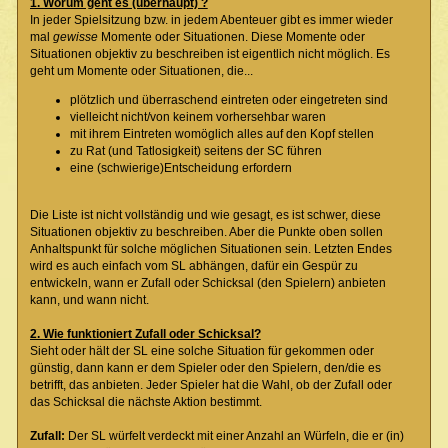
1. Worum geht es (überhaupt) ?
In jeder Spielsitzung bzw. in jedem Abenteuer gibt es immer wieder
mal
gewisse
Momente oder Situationen. Diese Momente oder
Situationen objektiv zu beschreiben ist eigentlich nicht möglich. Es
geht um Momente oder Situationen, die...
plötzlich und überraschend eintreten oder eingetreten sind
vielleicht nicht/von keinem vorhersehbar waren
mit ihrem Eintreten womöglich alles auf den Kopf stellen
zu Rat (und Tatlosigkeit) seitens der SC führen
eine (schwierige)Entscheidung erfordern
Die Liste ist nicht vollständig und wie gesagt, es ist schwer, diese
Situationen objektiv zu beschreiben. Aber die Punkte oben sollen
Anhaltspunkt für solche möglichen Situationen sein. Letzten Endes
wird es auch einfach vom SL abhängen, dafür ein Gespür zu
entwickeln, wann er Zufall oder Schicksal (den Spielern) anbieten
kann, und wann nicht.
2. Wie funktioniert Zufall oder Schicksal?
Sieht oder hält der SL eine solche Situation für gekommen oder
günstig, dann kann er dem Spieler oder den Spielern, den/die es
betrifft, das anbieten. Jeder Spieler hat die Wahl, ob der Zufall oder
das Schicksal die nächste Aktion bestimmt.
Zufall:
Der SL würfelt verdeckt mit einer Anzahl an Würfeln, die er (in)