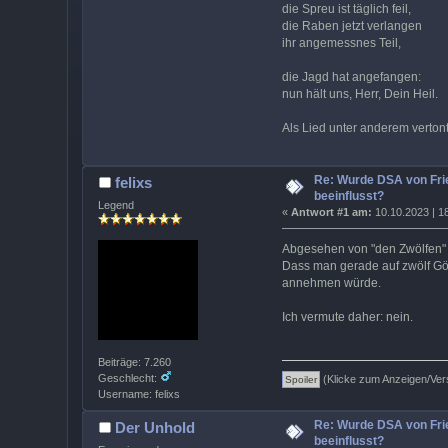
die Spreu ist täglich feil,
die Raben jetzt verlangen
ihr angemessnes Teil,
die Jagd hat angefangen:
nun hält uns, Herr, Dein Heil.
Als Lied unter anderem vertont
Re: Wurde DSA von Frie
felixs
beeinflusst?
Legend
«
Antwort #1 am:
10.10.2023 | 1
Abgesehen von "den Zwölfen" 
Dass man gerade auf zwölf Gött
annehmen würde.
Ich vermute daher: nein.
Beiträge: 7.260
Geschlecht:
(Klicke zum Anzeigen/Ver
Username: felixs
Re: Wurde DSA von Frie
Der Unhold
beeinflusst?