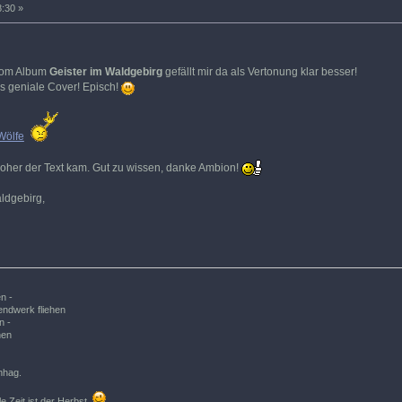
8:30 »
 vom Album
Geister im Waldgebirg
gefällt mir da als Vertonung klar besser!
 geniale Cover! Episch!
Wölfe
 woher der Text kam. Gut zu wissen, danke Ambion!
ldgebirg,
n -
ndwerk fliehen
n -
hen
nhag.
le Zeit ist der Herbst.