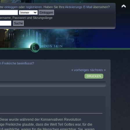
itte
einloggen
oder
registrieren
. Haben Sie Ihre
Aktivierungs E-Mail
übersehen?
zername, Passwort und Sitzungslänge
 Freikirche beeinflusst?
« vorheriges
nächstes »
DRUCKEN
t. Diese wurde während der Konservativen Revolution
Freikirche glaubte, dass die Welt Teil Gottes war, für die
d 6 weibliche, waren für die Menschen erreichbar. Sie waren