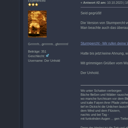
Experienced
«
Antwort #2 am:
10.10.2023 | 1
Seid gegrüßt!
Die Version von Sturmpercht
Man beachte auch das überaus
Sturmpercht - Wir rufen deine 
Grrrrrrh...grrrrrrm...ghrrrrrrn!
Beiträge: 351
Hatte bis jetzt keine Ahnung,
Geschlecht:
Username: Der Unhold
Mit grimmigen Grüßen vom Wa
Der Unhold.
Wo unter Schatten verborgen
Bäche fließen und Wälder rausche
wo manche furchtsam vor dem Ble
und kalte Faiyen ihrer Pfade ziehe
tief im Dickicht die Unlichen lausc
dem Wind und dem Flüstern,
nachts und bei Tag -
mit funkelnden Augen ... gen Tiefe
Denn der Herbst ist die Zeit und al