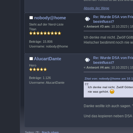
Abseits der Wege
Re: Wurde DSA von Frie
nobody@home
beeinflusst?
Steht auf der Nerd-Liste
«
Antwort #3 am:
10.10.2023 | 1
Titan
Ich denke mal nicht. Zwölf Gött
Beiträge: 15.806
Hielscher bestimmt noch nie w
Username: nobody@home
Re: Wurde DSA von Frie
AlucartDante
beeinflusst?
Hero
«
Antwort #4 am:
10.10.2023 | 1
Beiträge: 1.126
Zitat von: nobody@home am 10.1
Username: AlucartDante
Ich denke mal nicht. Zwölf Götte
nie was gehört.
Danke wollte ich auch sagen. "A
Und das kopieren neben DSA un
Seiten: [
1
]
Nach oben