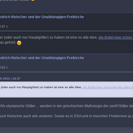
drich Hielscher und der Unabhängigen Freikirche
8:37 »
er (oder auch nur Hauptgötter) zu haben ist eine so alte Idee,
die findet man schon
as gehört.
drich Hielscher und der Unabhängigen Freikirche
9:52 »
0.2023 | 18:37
r (oder auch nur Hauptgötter) zu haben ist eine so alte Idee,
die findet man schon bei den ollen 
ls olympische Götter ... werden in der griechischen Mythologie die zwölf Götter des 
d Hielscher auch alle anderen. Sowie es in DSA und in manchen Freikirchen ja au