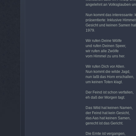
angelehnt an Volksglauben un
Nun kommt das interessante: 
präsentierte: Inklusive Himme
Gesicht und keinen Samen hat.
1979.
Wir rufen Deine Wölfe
und rufen Deinen Speer,
wir rufen alle Zwölfe
vom Himmel zu uns her.
Wir rufen Dich vor Allen.
Nun kommt die wilde Jagd,
nun laßt das Horn erschallen,
um keinen Toten klagt.
Der Feind ist schon verfallen,
eh daß der Morgen tagt.
Das Wild hat keinen Namen,
der Feind hat kein Gesicht,
das Aas hat keinen Samen,
gerecht ist das Gericht.
Die Ernte ist vergangen,