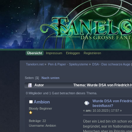
Übersicht
Impressum
Einloggen
Registrieren
Tanelorn.net
»
Pen & Paper - Spielsysteme
»
DSA - Das schwarze Auge
(
Seiten: [
1
]
Nach unten
Autor
Thema: Wurde DSA von Friedrich Hi
0 Mitglieder und 1 Gast betrachten dieses Thema.
Wurde DSA von Friedric
Ambion
beeinflusst?
Bloody Beginner
«
am:
10.10.2023 | 17:57 »
Beiträge: 22
Über ein Lied bin ich schon v
Username: Ambion
begründet, war im Nationalsozi
Menschen aber im Prinzip uner