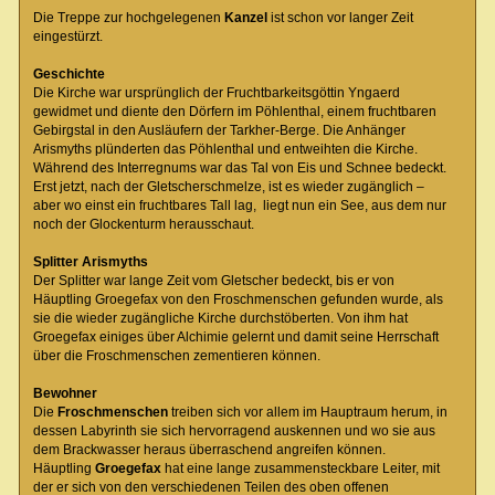
Die Treppe zur hochgelegenen
Kanzel
ist schon vor langer Zeit
eingestürzt.
Geschichte
Die Kirche war ursprünglich der Fruchtbarkeitsgöttin Yngaerd
gewidmet und diente den Dörfern im Pöhlenthal, einem fruchtbaren
Gebirgstal in den Ausläufern der Tarkher-Berge. Die Anhänger
Arismyths plünderten das Pöhlenthal und entweihten die Kirche.
Während des Interregnums war das Tal von Eis und Schnee bedeckt.
Erst jetzt, nach der Gletscherschmelze, ist es wieder zugänglich –
aber wo einst ein fruchtbares Tall lag, liegt nun ein See, aus dem nur
noch der Glockenturm herausschaut.
Splitter Arismyths
Der Splitter war lange Zeit vom Gletscher bedeckt, bis er von
Häuptling Groegefax von den Froschmenschen gefunden wurde, als
sie die wieder zugängliche Kirche durchstöberten. Von ihm hat
Groegefax einiges über Alchimie gelernt und damit seine Herrschaft
über die Froschmenschen zementieren können.
Bewohner
Die
Froschmenschen
treiben sich vor allem im Hauptraum herum, in
dessen Labyrinth sie sich hervorragend auskennen und wo sie aus
dem Brackwasser heraus überraschend angreifen können.
Häuptling
Groegefax
hat eine lange zusammensteckbare Leiter, mit
der er sich von den verschiedenen Teilen des oben offenen