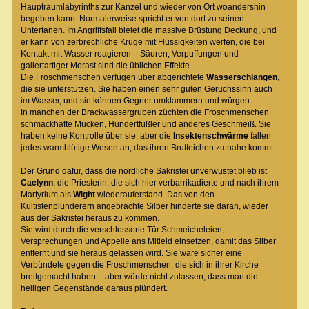
Hauptraumlabyrinths zur Kanzel und wieder von Ort woandershin
begeben kann. Normalerweise spricht er von dort zu seinen
Untertanen. Im Angriffsfall bietet die massive Brüstung Deckung, und
er kann von zerbrechliche Krüge mit Flüssigkeiten werfen, die bei
Kontakt mit Wasser reagieren – Säuren, Verpuffungen und
gallertartiger Morast sind die üblichen Effekte.
Die Froschmenschen verfügen über abgerichtete
Wasserschlangen
,
die sie unterstützen. Sie haben einen sehr guten Geruchssinn auch
im Wasser, und sie können Gegner umklammern und würgen.
In manchen der Brackwassergruben züchten die Froschmenschen
schmackhafte Mücken, Hundertfüßler und anderes Geschmeiß. Sie
haben keine Kontrolle über sie, aber die
Insektenschwärme
fallen
jedes warmblütige Wesen an, das ihren Brutteichen zu nahe kommt.
Der Grund dafür, dass die nördliche Sakristei unverwüstet blieb ist
Caelynn
, die Priesterin, die sich hier verbarrikadierte und nach ihrem
Martyrium als
Wight
wiederauferstand. Das von den
Kultistenplünderern angebrachte Silber hinderte sie daran, wieder
aus der Sakristei heraus zu kommen.
Sie wird durch die verschlossene Tür Schmeicheleien,
Versprechungen und Appelle ans Mitleid einsetzen, damit das Silber
entfernt und sie heraus gelassen wird. Sie wäre sicher eine
Verbündete gegen die Froschmenschen, die sich in ihrer Kirche
breitgemacht haben – aber würde nicht zulassen, dass man die
heiligen Gegenstände daraus plündert.