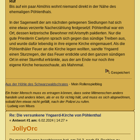
Ruf
Bis auf ein paar Almöhis wohnt niemand direkt in der Nähe des
ehemaligen Pöhlenthals.
In der Sagenwelt der am nächsten gelegenen Siedlungen hat sich
eine etwas verzerrte Nacherzählung festgesetzt: Pöhlenthal war ein
Ort, dessen ketzerische Bewohner mit Arismyth paktierten. Nur die
gute Priesterin Caelynn sprach sich gegen das sündige Treiben aus,
und wurde dafür lebendig in ihre eigene Kirche eingemauert. Als die
Pöhlenthäler Feuer an die Kirche legen wollten, sandte Yngaerd
einen Sturzregen, der das Feuer erstickte und den ganzen sündigen
Ort in einer Sturmflut ertränkte, aus der am Ende nur noch ihre
eigene Kirche herausschaute, als Mahnmal.
Gespeichert
Aus der Höhle des Schwarzwaldschrates
- Mein Rollenspielblog
Ein freier Mensch muss es ertragen können, dass seine Mitmenschen anders
handeln und anders leben, als er es für richtig hält, und muss es sich abgewöhnen,
sobald ihm etwas nicht gefällt, nach der Polizei zu rufen.
- Ludwig von Mises
Re: Die versunkene Yngaerd-Kirche von Pöhlenthal
«
Antwort #1 am:
6.02.2024 | 14:27 »
JollyOrc