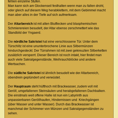
fehlen einzelne Stufen.
Man kann sich am Glockenseil festhalten wenn man zu fallen droht,
oder gleich auf diesem Weg herabklettern, mit dem Gebimmel macht
man aber alles in der Tiefe auf sich aufmerksam.
Der
Altarbereich
ist mit alten Blutflecken und blasphemischen
Schmierereien besudelt, der Altar ebenso zerschmettert wie das
Standbild der Yngaerd.
Die
nördliche Sakristei
hat eine verschlossene Tür. Unter dem
Türschlitz ist eine ununterbrochene Linie aus Silbermünzen
hindurchgesteckt. Der Türrahmen ist mit zwei gekreuzten Silberketten
zusätzlich versperrt. Dieser Bereich ist noch intakt, hier findet man
auch viele Sakralgegenstände, Weihrauchblöcke und andere
Wertsachen.
Die
südliche Sakristei
ist ähnlich besudelt wie der Altarbereich,
obendrein geplündert und verwüstet.
Der
Hauptraum
steht hüfthoch mit Brackwasser, zudem voll mit
Geröll, umgefallenen Steinsäulen und herabgefallenen Dachbalken.
Die einstmals weit offene Halle ist nun ein Labyrinth aus
unpassierbaren Geröllhaufen, Hindernissen und Kriechgängen
(über Wasser und unter Wasser). Durch das Brackwasser ist
manchmal der Schimmer von Münzen und Sakralgegenständen zu
sehen.