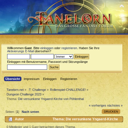
Willkommen
Gast
. Bitte
einloggen
oder
registrieren
. Haben Sie Ihre
Aktivierungs E-Mail
übersehen?
Einloggen mit Benutzername, Passwort und Sitzungslänge
Übersicht
Impressum
Einloggen
Registrieren
Tanelorn.net
»
:T: Challenge
»
Rollenspiel-CHALLENGE!
»
Dungeon Challenge 2023
»
Thema:
Die versunkene Yngaerd-Kirche von Pöhlenthal
« vorheriges
nächstes »
DRUCKEN
Seiten: [
1
]
Nach unten
Autor
Thema: Die versunkene Yngaerd-Kirche
von Pöhlenthal (Gelesen 1865 mal)
0 Mitglieder und 1 Gast betrachten dieses Thema.