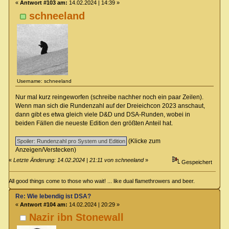
«
Antwort #103 am:
14.02.2024 | 14:39 »
schneeland
Username: schneeland
Nur mal kurz reingeworfen (schreibe nachher noch ein paar Zeilen).
Wenn man sich die Rundenzahl auf der Dreieichcon 2023 anschaut,
dann gibt es etwa gleich viele D&D und DSA-Runden, wobei in
beiden Fällen die neueste Edition den größten Anteil hat.
(Klicke zum
Anzeigen/Verstecken)
«
Letzte Änderung: 14.02.2024 | 21:11 von schneeland
»
Gespeichert
All good things come to those who wait! ... like dual flamethrowers and beer.
Re: Wie lebendig ist DSA?
«
Antwort #104 am:
14.02.2024 | 20:29 »
Nazir ibn Stonewall