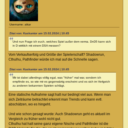
Username: aikar
Zitat von: Kaskantor am 15.02.2024 | 10:45
Und nun Frage ich euch, welches Spiel außer dem verma. DnD5 kann sich
in D wirklich mit einem DSA messen?
Vom Verkaufserfolg und Größe der Spielerschaft? Shadowrun,
Cthulhu, Pathfinder würde ich mal auf die Schnelle sagen.
Zitat von: Kaskantor am 15.02.2024 | 10:45
Mir ist dabei allerdings völlig egal, was "früher" mal war, sondern ich
empfinde es, so wie mir es gegenwärtig erscheint und es sich im Verlgeich
zu anderen bekannten Spielen schlägt.
Eine statische Aufnahme sagt halt nur bedingt viel aus. Wenn man
sich Zeiträume betrachtet erkennt man Trends und kann evtl.
abschätzen, wo es hingeht.
Und wie schon gesagt wurde: Auch Shadowrun geht es aktuell im
Vergleich zu früher wohl nicht gut.
Cthulhu hat halt seine ganz eigene Nische und Pathfinder ist die