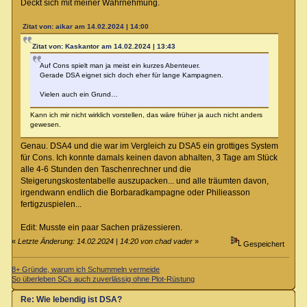
Deckt sich mit meiner Wahrnehmung.
Zitat von: aikar am 14.02.2024 | 14:00
Zitat von: Kaskantor am 14.02.2024 | 13:43
Auf Cons spielt man ja meist ein kurzes Abenteuer.
Gerade DSA eignet sich doch eher für lange Kampagnen.
Vielen auch ein Grund…
Kann ich mir nicht wirklich vorstellen, das wäre früher ja auch nicht anders
gewesen.
Genau. DSA4 und die war im Vergleich zu DSA5 ein grottiges System
für Cons. Ich konnte damals keinen davon abhalten, 3 Tage am Stück
alle 4-6 Stunden den Taschenrechner und die
Steigerungskostentabelle auszupacken... und alle träumten davon,
irgendwann endlich die Borbaradkampagne oder Philieasson
fertigzuspielen...
Edit: Musste ein paar Sachen präzessieren.
«
Letzte Änderung: 14.02.2024 | 14:20 von chad vader
»
Gespeichert
8+ Gründe, warum ich Schummeln vermeide
So überleben SCs auch zuverlässig ohne Plot-Rüstung
Re: Wie lebendig ist DSA?