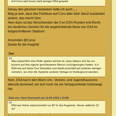
Auf Cons wird heute (viel) weniger DSA gespielt
Genau den gleichen Gedanken hatte ich auch
Mag ja sein, dass das Publikum auf Cons älter wird. GenZ sozialisiert
anders, das macht Sinn.
Aber dann ist das Verschwinden der Con-DSA-Runden erst Recht
ein deutliches Zeichen für die wegbröckelnde Basis von DSA im
fortgeschrittenen Stadium!
Ansonsten @Carus
Danke für die Insights!
Zitat
Was tatsächlich eine Rolle spielen könnte ist, dass Ulisses sich bis vor
kurzem auf ihre eigene geschlossene Ratcon zurückgezogen hatten. d.h.
DSA war auf diese Con fokussiert und damit potentiell auf anderen weniger
vertreten, wo eher die Systeme anderer Verlage im Vordergrund standen.
Nein, DSA hat in den 00ern Uni-, Vereins- und Jugendhauscons
allerorts dominiert, wo sich noch nie ein Verlagsvertreter hinbewegt
hat.
Zitat von: Sam Stonewall am 14.02.2024 | 13:08
DSA war früher wahrscheinlich so 90 % des Angebots. Heute vielleicht 10
%?