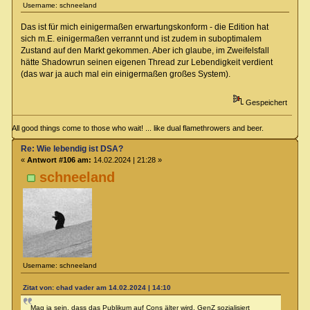
Username: schneeland
Das ist für mich einigermaßen erwartungskonform - die Edition hat
sich m.E. einigermaßen verrannt und ist zudem in suboptimalem
Zustand auf den Markt gekommen. Aber ich glaube, im Zweifelsfall
hätte Shadowrun seinen eigenen Thread zur Lebendigkeit verdient
(das war ja auch mal ein einigermaßen großes System).
Gespeichert
All good things come to those who wait! ... like dual flamethrowers and beer.
Re: Wie lebendig ist DSA?
«
Antwort #106 am:
14.02.2024 | 21:28 »
schneeland
Username: schneeland
Zitat von: chad vader am 14.02.2024 | 14:10
Mag ja sein, dass das Publikum auf Cons älter wird. GenZ sozialisiert