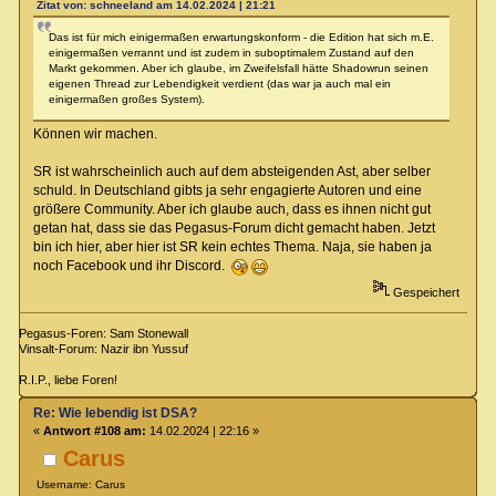
Zitat von: schneeland am 14.02.2024 | 21:21
Das ist für mich einigermaßen erwartungskonform - die Edition hat sich m.E.
einigermaßen verrannt und ist zudem in suboptimalem Zustand auf den
Markt gekommen. Aber ich glaube, im Zweifelsfall hätte Shadowrun seinen
eigenen Thread zur Lebendigkeit verdient (das war ja auch mal ein
einigermaßen großes System).
Können wir machen.
SR ist wahrscheinlich auch auf dem absteigenden Ast, aber selber
schuld. In Deutschland gibts ja sehr engagierte Autoren und eine
größere Community. Aber ich glaube auch, dass es ihnen nicht gut
getan hat, dass sie das Pegasus-Forum dicht gemacht haben. Jetzt
bin ich hier, aber hier ist SR kein echtes Thema. Naja, sie haben ja
noch Facebook und ihr Discord.
Gespeichert
Pegasus-Foren: Sam Stonewall
Vinsalt-Forum: Nazir ibn Yussuf
R.I.P., liebe Foren!
Re: Wie lebendig ist DSA?
«
Antwort #108 am:
14.02.2024 | 22:16 »
Carus
Username: Carus