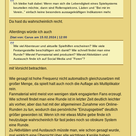
Ich bleibe halt dabei: Wenn man sich die Lebendigkeit eines Spielsystems
beurteilen möchte, dann sind Rollenspielcons, Läden und "Bei mir im
Verein.." einfach keine besonders aussagekräftigen Indikatoren mehr.
Da hast du wahrscheinlich recht.
Allerdings würde ich auch
Zitat von: Carus am 15.02.2024 | 12:00
Wie viel Abenteuer und aktuelle Spielhilfen erscheinen? Wie viele
Festangestellte beschäftigen sich damit? Wie schnell findet man eine
Runde? Wieviel Fanmaterial wird produziert? Wieviel Aktivitäten und
Austausch finde ich auf Social Media und "Foren"?
mit Vorsicht betrachten.
Wie gesagt ist hohe Frequenz nicht automatisch gleichzusetzen mit
großer Menge, da spielt halt auch noch die Auflage als Multiplikator
rein.
Fanmaterial wird meist von wenigen stark engagierten Fans erzeugt.
Wie schnell findet man eine Runde ist in letzter Zeit deutlich leichter
als vorher, aber das hat mit der allgemeinen Zunahme von Online-
Runden zu tun, wodurch das persönliche "Einzugsgebiet" deutlich
größer geworden ist. Wenn ich mir etwas Mühe gebe finde ich
heutzutage wahrscheinlich für fast jedes noch so obskure System
eine Runde.
Zu Aktivitäten und Austausch müsste man, wie schon gesagt wurde,
mal wirklich eine Übersicht über alle wichtigen Kanäle haben.