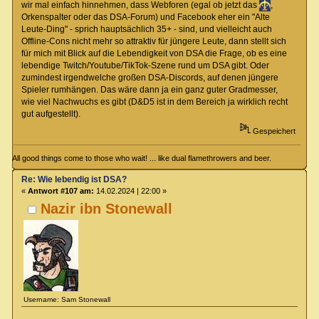
wir mal einfach hinnehmen, dass Webforen (egal ob jetzt das
,
Orkenspalter oder das DSA-Forum) und Facebook eher ein "Alte
Leute-Ding" - sprich hauptsächlich 35+ - sind, und vielleicht auch
Offline-Cons nicht mehr so attraktiv für jüngere Leute, dann stellt sich
für mich mit Blick auf die Lebendigkeit von DSA die Frage, ob es eine
lebendige Twitch/Youtube/TikTok-Szene rund um DSA gibt. Oder
zumindest irgendwelche großen DSA-Discords, auf denen jüngere
Spieler rumhängen. Das wäre dann ja ein ganz guter Gradmesser,
wie viel Nachwuchs es gibt (D&D5 ist in dem Bereich ja wirklich recht
gut aufgestellt).
Gespeichert
All good things come to those who wait! ... like dual flamethrowers and beer.
Re: Wie lebendig ist DSA?
«
Antwort #107 am:
14.02.2024 | 22:00 »
Nazir ibn Stonewall
Username: Sam Stonewall