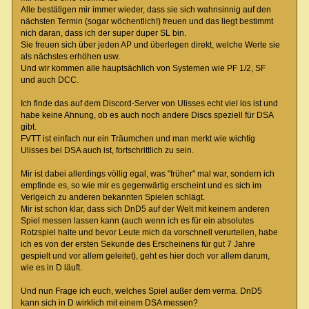
Alle bestätigen mir immer wieder, dass sie sich wahnsinnig auf den
nächsten Termin (sogar wöchentlich!) freuen und das liegt bestimmt
nich daran, dass ich der super duper SL bin.
Sie freuen sich über jeden AP und überlegen direkt, welche Werte sie
als nächstes erhöhen usw.
Und wir kommen alle hauptsächlich von Systemen wie PF 1/2, SF
und auch DCC.
Ich finde das auf dem Discord-Server von Ulisses echt viel los ist und
habe keine Ahnung, ob es auch noch andere Discs speziell für DSA
gibt.
FVTT ist einfach nur ein Träumchen und man merkt wie wichtig
Ulisses bei DSA auch ist, fortschrittlich zu sein.
Mir ist dabei allerdings völlig egal, was "früher" mal war, sondern ich
empfinde es, so wie mir es gegenwärtig erscheint und es sich im
Verlgeich zu anderen bekannten Spielen schlägt.
Mir ist schon klar, dass sich DnD5 auf der Welt mit keinem anderen
Spiel messen lassen kann (auch wenn ich es für ein absolutes
Rotzspiel halte und bevor Leute mich da vorschnell verurteilen, habe
ich es von der ersten Sekunde des Erscheinens für gut 7 Jahre
gespielt und vor allem geleitet), geht es hier doch vor allem darum,
wie es in D läuft.
Und nun Frage ich euch, welches Spiel außer dem verma. DnD5
kann sich in D wirklich mit einem DSA messen?