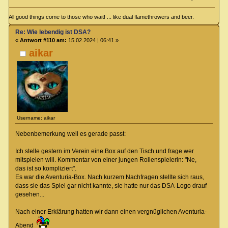
All good things come to those who wait! ... like dual flamethrowers and beer.
Re: Wie lebendig ist DSA?
«
Antwort #110 am:
15.02.2024 | 06:41 »
aikar
Username: aikar
Nebenbemerkung weil es gerade passt:
Ich stelle gestern im Verein eine Box auf den Tisch und frage wer
mitspielen will. Kommentar von einer jungen Rollenspielerin: "Ne,
das ist so kompliziert".
Es war die Aventuria-Box. Nach kurzem Nachfragen stellte sich raus,
dass sie das Spiel gar nicht kannte, sie hatte nur das DSA-Logo drauf
gesehen...
Nach einer Erklärung hatten wir dann einen vergnüglichen Aventuria-
Abend