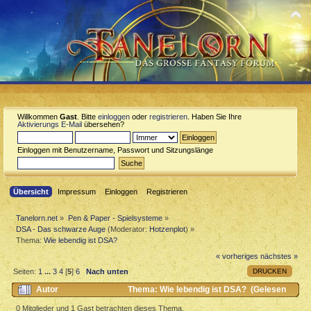
Willkommen
Gast
. Bitte
einloggen
oder
registrieren
. Haben Sie Ihre
Aktivierungs E-Mail
übersehen?
Einloggen mit Benutzername, Passwort und Sitzungslänge
Übersicht
Impressum
Einloggen
Registrieren
Tanelorn.net
»
Pen & Paper - Spielsysteme
»
DSA - Das schwarze Auge
(Moderator:
Hotzenplot
) »
Thema:
Wie lebendig ist DSA?
« vorheriges
nächstes »
DRUCKEN
Seiten:
1
...
3
4
[
5
]
6
Nach unten
Autor
Thema: Wie lebendig ist DSA? (Gelesen
18293 mal)
0 Mitglieder und 1 Gast betrachten dieses Thema.