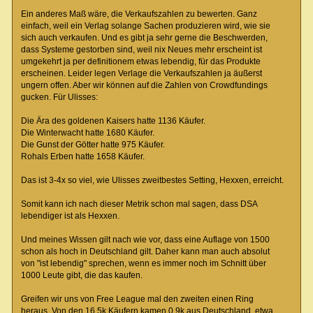
Ein anderes Maß wäre, die Verkaufszahlen zu bewerten. Ganz
einfach, weil ein Verlag solange Sachen produzieren wird, wie sie
sich auch verkaufen. Und es gibt ja sehr gerne die Beschwerden,
dass Systeme gestorben sind, weil nix Neues mehr erscheint ist
umgekehrt ja per definitionem etwas lebendig, für das Produkte
erscheinen. Leider legen Verlage die Verkaufszahlen ja äußerst
ungern offen. Aber wir können auf die Zahlen von Crowdfundings
gucken. Für Ulisses:
Die Ära des goldenen Kaisers hatte 1136 Käufer.
Die Winterwacht hatte 1680 Käufer.
Die Gunst der Götter hatte 975 Käufer.
Rohals Erben hatte 1658 Käufer.
Das ist 3-4x so viel, wie Ulisses zweitbestes Setting, Hexxen, erreicht.
Somit kann ich nach dieser Metrik schon mal sagen, dass DSA
lebendiger ist als Hexxen.
Und meines Wissen gilt nach wie vor, dass eine Auflage von 1500
schon als hoch in Deutschland gilt. Daher kann man auch absolut
von "ist lebendig" sprechen, wenn es immer noch im Schnitt über
1000 Leute gibt, die das kaufen.
Greifen wir uns von Free League mal den zweiten einen Ring
heraus. Von den 16,5k Käufern kamen 0,9k aus Deutschland, etwa