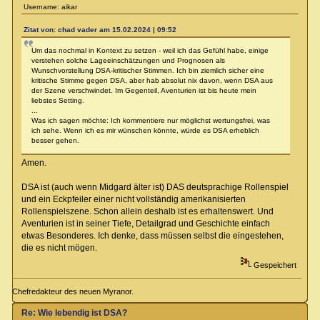
Username: aikar
Zitat von: chad vader am 15.02.2024 | 09:52
Um das nochmal in Kontext zu setzen - weil ich das Gefühl habe, einige
verstehen solche Lageeinschätzungen und Prognosen als
Wunschvorstellung DSA-kritischer Stimmen. Ich bin ziemlich sicher eine
kritische Stimme gegen DSA, aber hab absolut nix davon, wenn DSA aus
der Szene verschwindet. Im Gegenteil, Aventurien ist bis heute mein
liebstes Setting.
...
Was ich sagen möchte: Ich kommentiere nur möglichst wertungsfrei, was
ich sehe. Wenn ich es mir wünschen könnte, würde es DSA erheblich
besser gehen.
Amen.
DSA ist (auch wenn Midgard älter ist) DAS deutsprachige Rollenspiel
und ein Eckpfeiler einer nicht vollständig amerikanisierten
Rollenspielszene. Schon allein deshalb ist es erhaltenswert. Und
Aventurien ist in seiner Tiefe, Detailgrad und Geschichte einfach
etwas Besonderes. Ich denke, dass müssen selbst die eingestehen,
die es nicht mögen.
Gespeichert
Chefredakteur des neuen Myranor.
Re: Wie lebendig ist DSA?