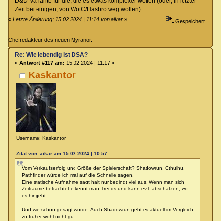
D&D-Variante für die, die es etwas komplexer wollen (oder, in letzter
Zeit bei einigen, von WotC/Hasbro weg wollen)
«
Letzte Änderung: 15.02.2024 | 11:14 von aikar
»
Gespeichert
Chefredakteur des neuen Myranor.
Re: Wie lebendig ist DSA?
«
Antwort #117 am:
15.02.2024 | 11:17 »
Kaskantor
Username: Kaskantor
Zitat von: aikar am 15.02.2024 | 10:57
Vom Verkaufserfolg und Größe der Spielerschaft? Shadowrun, Cthulhu,
Pathfinder würde ich mal auf die Schnelle sagen.
Eine statische Aufnahme sagt halt nur bedingt viel aus. Wenn man sich
Zeiträume betrachtet erkennt man Trends und kann evtl. abschätzen, wo
es hingeht.
Und wie schon gesagt wurde: Auch Shadowrun geht es aktuell im Vergleich
zu früher wohl nicht gut.