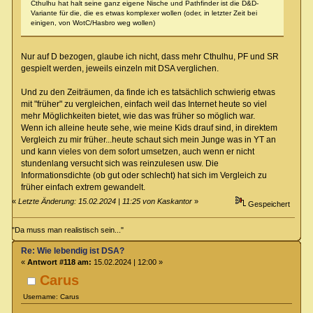
Cthulhu hat halt seine ganz eigene Nische und Pathfinder ist die D&D-
Variante für die, die es etwas komplexer wollen (oder, in letzter Zeit bei
einigen, von WotC/Hasbro weg wollen)
Nur auf D bezogen, glaube ich nicht, dass mehr Cthulhu, PF und SR
gespielt werden, jeweils einzeln mit DSA verglichen.
Und zu den Zeiträumen, da finde ich es tatsächlich schwierig etwas
mit "früher" zu vergleichen, einfach weil das Internet heute so viel
mehr Möglichkeiten bietet, wie das was früher so möglich war.
Wenn ich alleine heute sehe, wie meine Kids drauf sind, in direktem
Vergleich zu mir früher...heute schaut sich mein Junge was in YT an
und kann vieles von dem sofort umsetzen, auch wenn er nicht
stundenlang versucht sich was reinzulesen usw. Die
Informationsdichte (ob gut oder schlecht) hat sich im Vergleich zu
früher einfach extrem gewandelt.
«
Letzte Änderung: 15.02.2024 | 11:25 von Kaskantor
»
Gespeichert
"Da muss man realistisch sein..."
Re: Wie lebendig ist DSA?
«
Antwort #118 am:
15.02.2024 | 12:00 »
Carus
Username: Carus