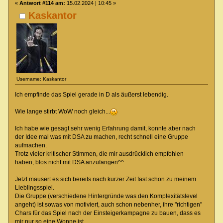
«
Antwort #114 am:
15.02.2024 | 10:45 »
Kaskantor
Username: Kaskantor
Ich empfinde das Spiel gerade in D als äußerst lebendig.
Wie lange stirbt WoW noch gleich...
Ich habe wie gesagt sehr wenig Erfahrung damit, konnte aber nach
der Idee mal was mit DSA zu machen, recht schnell eine Gruppe
aufmachen.
Trotz vieler kritischer Stimmen, die mir ausdrücklich empfohlen
haben, blos nicht mit DSA anzufangen^^
Jetzt mausert es sich bereits nach kurzer Zeit fast schon zu meinem
Lieblingsspiel.
Die Gruppe (verschiedene Hintergründe was den Komplexitätslevel
angeht) ist sowas von motiviert, auch schon nebenher, ihre "richtigen"
Chars für das Spiel nach der Einsteigerkampagne zu bauen, dass es
mir nur so eine Wonne ist.