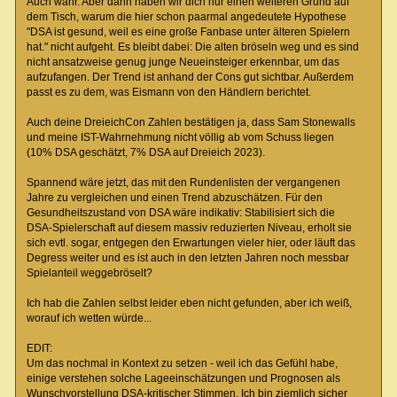
Auch wahr. Aber dann haben wir dich nur einen weiteren Grund auf
dem Tisch, warum die hier schon paarmal angedeutete Hypothese
"DSA ist gesund, weil es eine große Fanbase unter älteren Spielern
hat." nicht aufgeht. Es bleibt dabei: Die alten bröseln weg und es sind
nicht ansatzweise genug junge Neueinsteiger erkennbar, um das
aufzufangen. Der Trend ist anhand der Cons gut sichtbar. Außerdem
passt es zu dem, was Eismann von den Händlern berichtet.
Auch deine DreieichCon Zahlen bestätigen ja, dass Sam Stonewalls
und meine IST-Wahrnehmung nicht völlig ab vom Schuss liegen
(10% DSA geschätzt, 7% DSA auf Dreieich 2023).
Spannend wäre jetzt, das mit den Rundenlisten der vergangenen
Jahre zu vergleichen und einen Trend abzuschätzen. Für den
Gesundheitszustand von DSA wäre indikativ: Stabilisiert sich die
DSA-Spielerschaft auf diesem massiv reduzierten Niveau, erholt sie
sich evtl. sogar, entgegen den Erwartungen vieler hier, oder läuft das
Degress weiter und es ist auch in den letzten Jahren noch messbar
Spielanteil weggebröselt?
Ich hab die Zahlen selbst leider eben nicht gefunden, aber ich weiß,
worauf ich wetten würde...
EDIT:
Um das nochmal in Kontext zu setzen - weil ich das Gefühl habe,
einige verstehen solche Lageeinschätzungen und Prognosen als
Wunschvorstellung DSA-kritischer Stimmen. Ich bin ziemlich sicher