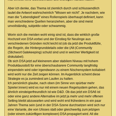
Aber ich denke, das Thema ist ziemlich durch und schlussendlich
lautet die Antwort wahrscheinlich "Wissen wir nicht". Je nachdem, wie
man die "Lebendigkeit" eines Rollenspiels überhaupt definiert, kann
man verschiedene Quellen heranziehen, aber die sind meist
unvollständig, subjektiv oder schwammig.
Worin sich die meisten wohl einig sind ist, dass die wirklich große
Hochzeit von DSA vorbei und der Einstieg für Neulinge aus
verschiedenen Gründen nicht leicht ist (ob da jetzt die Produktfülle,
die Regeln, die Hintergrunddetails oder die (Alt-)Community
(Stichwort Gatekeeping) schuld sind und in welcher Wertigkeit ist
diskutabel).
Ob sich DSA jetzt auf kleinerem aber stabilem Niveau mit hohem
Produktausstoß für eine überschaubarere Community langfristig
einpendeln wird oder irgendwann zu einem Nischensystem kollabiert
wird wohl nur die Zeit zeigen können. Im Augenblick scheint diese
Strategie es ja zumindest am Laufen zu halten.
Ich persönlich glaube, nach oben (im Sinne von spürbar mehr
Spieler:innen) wird es nur mit einem neuen Regelsystem gehen, das
ähnlich einsteigerfreundlich ist wie D&D. Ob das jetzt ein DSA6 ist
oder eine ganz andere Alternative im jetzt ja mehr und mehr offenen
Setting bleibt abzuwarten und wird wohl erst frühestens in ein paar
Jahren Thema sein (und in der DSA-Szene durchsetzen wird sich nur
eine Variante, die von Ulisses statt oder gleichwertig zum jetzigen
(oder einem zukünftigen komplexen) DSA propagiert wird. All die