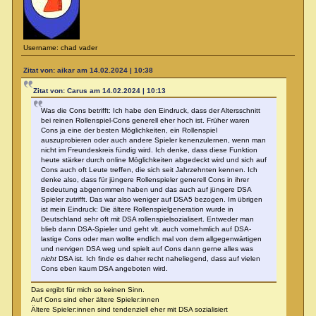
Username: chad vader
Zitat von: aikar am 14.02.2024 | 10:38
Zitat von: Carus am 14.02.2024 | 10:13
Was die Cons betrifft: Ich habe den Eindruck, dass der Altersschnitt
bei reinen Rollenspiel-Cons generell eher hoch ist. Früher waren
Cons ja eine der besten Möglichkeiten, ein Rollenspiel
auszuprobieren oder auch andere Spieler kenenzulernen, wenn man
nicht im Freundeskreis fündig wird. Ich denke, dass diese Funktion
heute stärker durch online Möglichkeiten abgedeckt wird und sich auf
Cons auch oft Leute treffen, die sich seit Jahrzehnten kennen. Ich
denke also, dass für jüngere Rollenspieler generell Cons in ihrer
Bedeutung abgenommen haben und das auch auf jüngere DSA
Spieler zutrifft. Das war also weniger auf DSA5 bezogen. Im übrigen
ist mein Eindruck: Die ältere Rollenspielgeneration wurde in
Deutschland sehr oft mit DSA rollenspielsozialisert. Entweder man
blieb dann DSA-Spieler und geht vlt. auch vornehmlich auf DSA-
lastige Cons oder man wollte endlich mal von dem allgegenwärtigen
und nervigen DSA weg und spielt auf Cons dann gerne alles was
nicht
DSA ist. Ich finde es daher recht naheliegend, dass auf vielen
Cons eben kaum DSA angeboten wird.
Das ergibt für mich so keinen Sinn.
Auf Cons sind eher ältere Spieler:innen
Ältere Spieler:innen sind tendenziell eher mit DSA sozialisiert