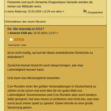
Fanworks und auch Uhrwerks Dragonbane-Variante werden da
immer nur Mitläufer sein).
«
Letzte Änderung: 15.02.2024 | 12:24 von aikar
»
Gespeichert
Chefredakteur des neuen Myranor.
Re: Wie lebendig ist DSA?
«
Antwort #120 am:
15.02.2024 | 12:57 »
sma
Username: sma
Ist es nicht müßig, auf auf der Basis anekdotischer Eindrücke zu
diskutieren?
Zunächst einmal müsst ihr euch darauf einigen, wie man
Lebendigkeit messen kann.
Und dann das Messergebnis bewerten.
Con-Runden einer der größen Veranstaltungen in Deutschland zu
zählen ist da schon mal eine Idee für ein gutes Maß von
Lebendigkeit. Dummerweise sind Con-Runden aber auch bestens
dafür geeignet, mal was neues zu probieren und nicht das, was man
sonst auch immer spielt zu spielen. Daher könnte es eine große
Verzerrung geben.