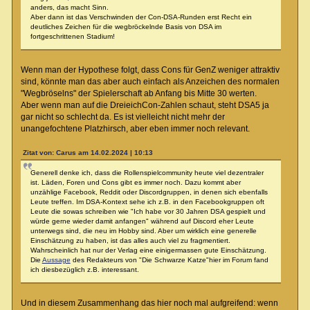
anders, das macht Sinn.
Aber dann ist das Verschwinden der Con-DSA-Runden erst Recht ein
deutliches Zeichen für die wegbröckelnde Basis von DSA im
fortgeschrittenen Stadium!
Wenn man der Hypothese folgt, dass Cons für GenZ weniger attraktiv
sind, könnte man das aber auch einfach als Anzeichen des normalen
"Wegbröselns" der Spielerschaft ab Anfang bis Mitte 30 werten.
Aber wenn man auf die DreieichCon-Zahlen schaut, steht DSA5 ja
gar nicht so schlecht da. Es ist vielleicht nicht mehr der
unangefochtene Platzhirsch, aber eben immer noch relevant.
Zitat von: Carus am 14.02.2024 | 10:13
Generell denke ich, dass die Rollenspielcommunity heute viel dezentraler
ist. Läden, Foren und Cons gibt es immer noch. Dazu kommt aber
unzählige Facebook, Reddit oder Discordgruppen, in denen sich ebenfalls
Leute treffen. Im DSA-Kontext sehe ich z.B. in den Facebookgruppen oft
Leute die sowas schreiben wie "Ich habe vor 30 Jahren DSA gespielt und
würde gerne wieder damit anfangen" während auf Discord eher Leute
unterwegs sind, die neu im Hobby sind. Aber um wirklich eine generelle
Einschätzung zu haben, ist das alles auch viel zu fragmentiert.
Wahrscheinlich hat nur der Verlag eine einigermassen gute Einschätzung.
Die
Aussage
des Redakteurs von "Die Schwarze Katze"hier im Forum fand
ich diesbezüglich z.B. interessant.
Und in diesem Zusammenhang das hier noch mal aufgreifend: wenn