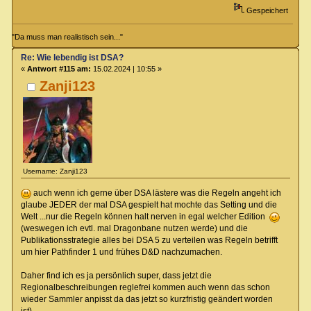
Gespeichert
"Da muss man realistisch sein..."
Re: Wie lebendig ist DSA?
«
Antwort #115 am:
15.02.2024 | 10:55 »
Zanji123
Username: Zanji123
auch wenn ich gerne über DSA lästere was die Regeln angeht ich
glaube JEDER der mal DSA gespielt hat mochte das Setting und die
Welt ...nur die Regeln können halt nerven in egal welcher Edition
(weswegen ich evtl. mal Dragonbane nutzen werde) und die
Publikationsstrategie alles bei DSA 5 zu verteilen was Regeln betrifft
um hier Pathfinder 1 und frühes D&D nachzumachen.
Daher find ich es ja persönlich super, dass jetzt die
Regionalbeschreibungen reglefrei kommen auch wenn das schon
wieder Sammler anpisst da das jetzt so kurzfristig geändert worden
ist)