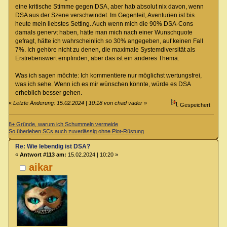
eine kritische Stimme gegen DSA, aber hab absolut nix davon, wenn
DSA aus der Szene verschwindet. Im Gegenteil, Aventurien ist bis
heute mein liebstes Setting. Auch wenn mich die 90% DSA-Cons
damals genervt haben, hätte man mich nach einer Wunschquote
gefragt, hätte ich wahrscheinlich so 30% angegeben, auf keinen Fall
7%. Ich gehöre nicht zu denen, die maximale Systemdiversität als
Erstrebenswert empfinden, aber das ist ein anderes Thema.
Was ich sagen möchte: Ich kommentiere nur möglichst wertungsfrei,
was ich sehe. Wenn ich es mir wünschen könnte, würde es DSA
erheblich besser gehen.
«
Letzte Änderung: 15.02.2024 | 10:18 von chad vader
»
Gespeichert
8+ Gründe, warum ich Schummeln vermeide
So überleben SCs auch zuverlässig ohne Plot-Rüstung
Re: Wie lebendig ist DSA?
«
Antwort #113 am:
15.02.2024 | 10:20 »
aikar