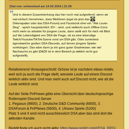
Zitat von: schneeland am 14.02.2024 | 21:28
Und in diesem Zusammenhang das hier noch mal aufgreifend: wenn wir
mal einfach hinnehmen, dass Webforen (egal ob jetzt das
,
Orkenspalter oder das DSA-Forum) und Facebook eher ein "Alte Leute-
Ding" - sprich hauptsächlich 35+ - sind, und vielleicht auch Offline-Cons
nicht mehr so attraktiv für jüngere Leute, dann stellt sich für mich mit Blick
auf die Lebendigkeit von DSA die Frage, ob es eine lebendige
Twitch/Youtube/TikTok-Szene rund um DSA gibt. Oder zumindest
irgendwelche großen DSA-Discords, auf denen jüngere Spieler
rumhängen. Das wäre dann ja ein ganz guter Gradmesser, wie viel
Nachwuchs es gibt (D&D5 ist in dem Bereich ja wirklich recht gut
aufgestellt).
Relativierend Vorausgeschickt: Grösse ist je nachdem etwas relativ,
weil sich ja auch die Frage stellt, wieviele Leute auf einem Discord
wirklich aktiv sind. Und man sieht auch auf Discord nicht, wie alt die
Leute wirklich sind.
Auf der Seite PnPnews gibts eine Übersicht über deutschsprachige
Rollenspiel-Discord-Server.
1. Pegasus (8800), 2. Deutsche D&D Community (6800), 3.
DSAForum & PnPNews (5600), 4. Ulisses Spiele (5200)
Platz 3 und 4 sind nicht ausschliesslich DSA aber das sind dort die
aktivsten Kanäle.
Reddit finde ich auch recht aktiv:
https://www.reddit.com/r/DSA_RPG/