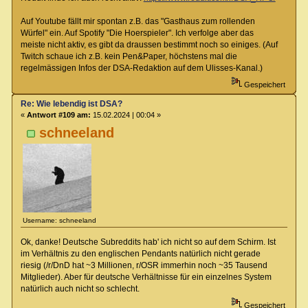
Auf Youtube fällt mir spontan z.B. das "Gasthaus zum rollenden
Würfel" ein. Auf Spotify "Die Hoerspieler". Ich verfolge aber das
meiste nicht aktiv, es gibt da draussen bestimmt noch so einiges. (Auf
Twitch schaue ich z.B. kein Pen&Paper, höchstens mal die
regelmässigen Infos der DSA-Redaktion auf dem Ulisses-Kanal.)
Gespeichert
Re: Wie lebendig ist DSA?
«
Antwort #109 am:
15.02.2024 | 00:04 »
schneeland
Username: schneeland
Ok, danke! Deutsche Subreddits hab' ich nicht so auf dem Schirm. Ist
im Verhältnis zu den englischen Pendants natürlich nicht gerade
riesig (/r/DnD hat ~3 Millionen, r/OSR immerhin noch ~35 Tausend
Mitglieder). Aber für deutsche Verhältnisse für ein einzelnes System
natürlich auch nicht so schlecht.
Gespeichert