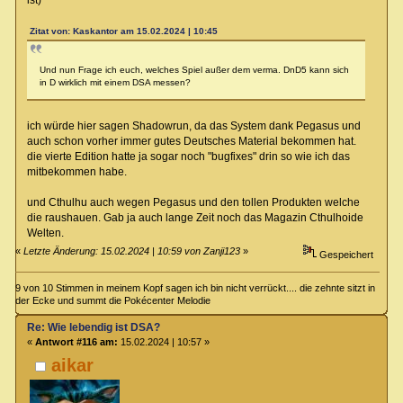
Zitat von: Kaskantor am 15.02.2024 | 10:45
Und nun Frage ich euch, welches Spiel außer dem verma. DnD5 kann sich
in D wirklich mit einem DSA messen?
ich würde hier sagen Shadowrun, da das System dank Pegasus und
auch schon vorher immer gutes Deutsches Material bekommen hat.
die vierte Edition hatte ja sogar noch "bugfixes" drin so wie ich das
mitbekommen habe.
und Cthulhu auch wegen Pegasus und den tollen Produkten welche
die raushauen. Gab ja auch lange Zeit noch das Magazin Cthulhoide
Welten.
«
Letzte Änderung: 15.02.2024 | 10:59 von Zanji123
»
Gespeichert
9 von 10 Stimmen in meinem Kopf sagen ich bin nicht verrückt.... die zehnte sitzt in
der Ecke und summt die Pokécenter Melodie
Re: Wie lebendig ist DSA?
«
Antwort #116 am:
15.02.2024 | 10:57 »
aikar