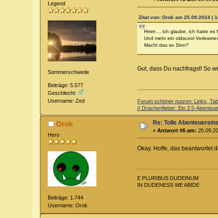
Legend
Zitat von: Orok am 25.09.2024 | 
Hmm ... ich glaube, ich hatte es
Und mehr ein oldscool Vorlesete
Macht das so Sinn?
Gut, dass Du nachfragst! So we
Sommerschwede
Beiträge: 5.577
Geschlecht:
Username: Zed
Forum schöner nutzen: Links, Tabe
// Drachenfieber: Ein 3.5-Abenteuer
Re: Tolle Abenteuerein
Orok
«
Antwort #6 am:
25.09.20
Hero
Okay. Hoffe, das beantwortet
E PLURIBUS DUDEINUM
IN DUDENESS WE ABIDE
Beiträge: 1.744
Username: Orok