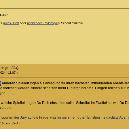
DANKE!
ies
gutes Buch
oder
packendes Rollenspiel
? Schaut mal rein!
stiege - FAQ
024 | 11:07 »
anderen Spielleitungen als Anregung für ihren nächsten, mitreißenden Abenteue
ppe vorlesen werden. Andere schätzen mehr Hintergrundinfos. Einigen reichen zu
gen.
f welche Spielleitungen Du Dich einstellen sollst. Schreibe im Zweifel so, wie Du Di
würdest.
ntworten der Jury auf die Frage, was für sie einen guten Einstieg ins nächste Abe
11:10 von Zed
»