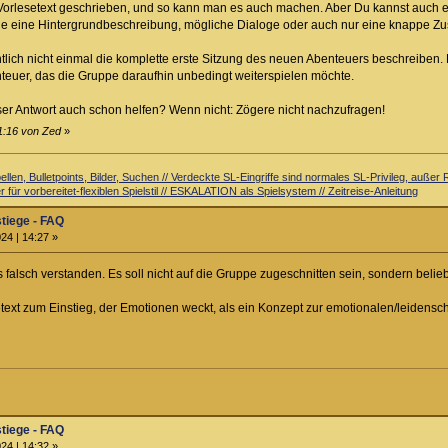
n Vorlesetext geschrieben, und so kann man es auch machen. Aber Du kannst auch 
ie eine Hintergrundbeschreibung, mögliche Dialoge oder auch nur eine knappe Z
lich nicht einmal die komplette erste Sitzung des neuen Abenteuers beschreiben
nteuer, das die Gruppe daraufhin unbedingt weiterspielen möchte.
eser Antwort auch schon helfen? Wenn nicht: Zögere nicht nachzufragen!
11:16 von Zed
»
llen, Bulletpoints, Bilder, Suchen // Verdeckte SL-Eingriffe sind normales SL-Privileg, auß
 für vorbereitet-flexiblen Spielstil // ESKALATION als Spielsystem // Zeitreise-Anleitung
stiege - FAQ
24 | 14:27 »
es falsch verstanden. Es soll nicht auf die Gruppe zugeschnitten sein, sondern beli
text zum Einstieg, der Emotionen weckt, als ein Konzept zur emotionalen/leidensc
stiege - FAQ
24 | 14:32 »