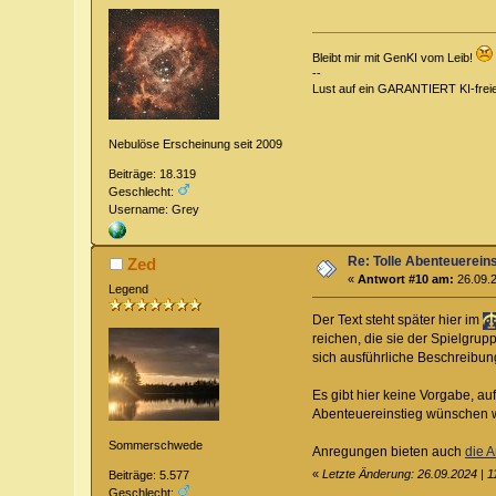
Bleibt mir mit GenKI vom Leib!
--
Lust auf ein GARANTIERT KI-fre
Nebulöse Erscheinung seit 2009
Beiträge: 18.319
Geschlecht:
Username: Grey
Re: Tolle Abenteuerein
Zed
«
Antwort #10 am:
26.09.2
Legend
Der Text steht später hier im
reichen, die sie der Spielgru
sich ausführliche Beschreibun
Es gibt hier keine Vorgabe, au
Abenteuereinstieg wünschen 
Sommerschwede
Anregungen bieten auch
die A
«
Letzte Änderung: 26.09.2024 | 
Beiträge: 5.577
Geschlecht: