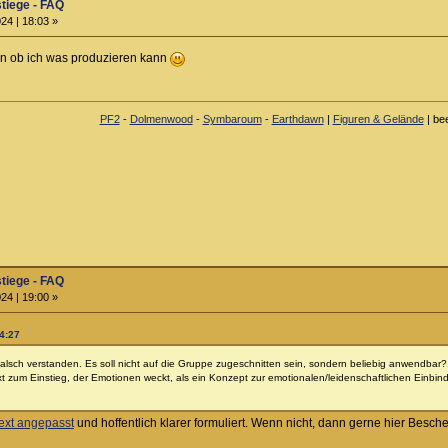
stiege - FAQ
24 | 18:03 »
en ob ich was produzieren kann
PF2
-
Dolmenwood
-
Symbaroum
-
Earthdawn
|
Figuren & Gelände
| be
stiege - FAQ
24 | 19:00 »
14:27
 falsch verstanden. Es soll nicht auf die Gruppe zugeschnitten sein, sondern beliebig anwendbar? 
xt zum Einstieg, der Emotionen weckt, als ein Konzept zur emotionalen/leidenschaftlichen Einbi
ext angepasst
und hoffentlich klarer formuliert. Wenn nicht, dann gerne hier Besch