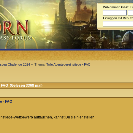
Willkommen
Gast
. B
Einloggen mit Benut
stieg Challenge 2024
»
Thema:
Tolle Abenteuereinstiege - FAQ
- FAQ (Gelesen 3368 mal)
ge - FAQ
nstiege-Wettbewerb auftauchen, kannst Du sie hier stellen.