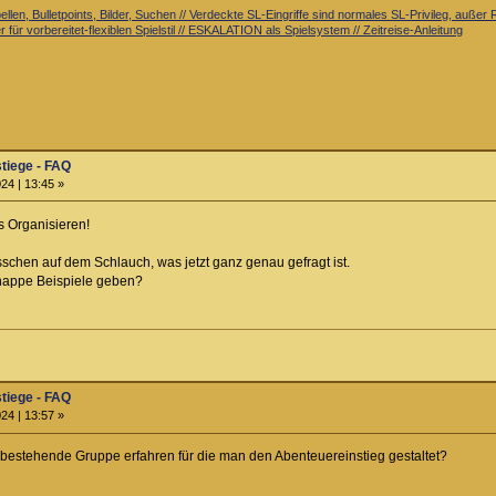
llen, Bulletpoints, Bilder, Suchen // Verdeckte SL-Eingriffe sind normales SL-Privileg, auß
 für vorbereitet-flexiblen Spielstil // ESKALATION als Spielsystem // Zeitreise-Anleitung
stiege - FAQ
24 | 13:45 »
rs Organisieren!
isschen auf dem Schlauch, was jetzt ganz genau gefragt ist.
knappe Beispiele geben?
stiege - FAQ
24 | 13:57 »
bestehende Gruppe erfahren für die man den Abenteuereinstieg gestaltet?