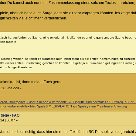
 aber Du kannst auch nur eine Zusammenfassung eines solchen Textes einreichen, o
spiele, aber ich hätte auch Sorge, dass sie zu sehr vorprägen könnten. Ich zeige d
lichkeiten vielleicht mehr verdeutlichen.
tisch herausfordernde Szene, eine emotional mitreißende oder eine ganz andere Szene beschreibs
elen möchte.
n Einstieg wählen, so reicht es wahrscheinlich, nicht mehr als die ersten Kampfrunden zu skizzie
älfte dieser ersten Spielsitzung geschehen könnte: Es geht ja nur um einen gelungenen Einstieg 
ht um fertige Abenteuer.
nkonkret ist, dann meldet Euch gerne.
20:31 von Zed
»
llen, Bulletpoints, Bilder, Suchen // Verdeckte SL-Eingriffe sind normales SL-Privileg, auß
 für vorbereitet-flexiblen Spielstil // ESKALATION als Spielsystem // Zeitreise-Anleitung
stiege - FAQ
24 | 08:07 »
erstehe ich es richtig, dass hier ein reiner Text für die SC-Perspektive eingereich