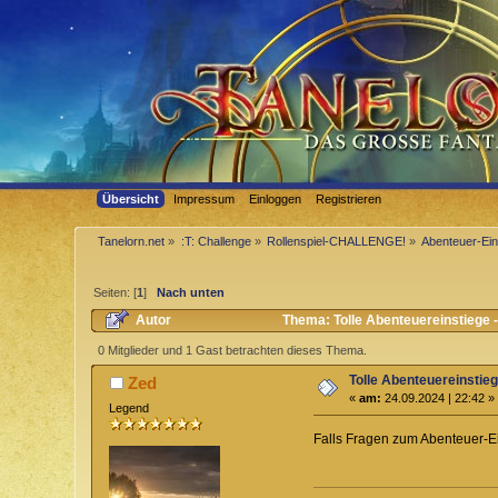
Übersicht
Impressum
Einloggen
Registrieren
Tanelorn.net
»
:T: Challenge
»
Rollenspiel-CHALLENGE!
»
Abenteuer-Ein
Seiten: [
1
]
Nach unten
Autor
Thema: Tolle Abenteuereinstiege 
0 Mitglieder und 1 Gast betrachten dieses Thema.
Tolle Abenteuereinstie
Zed
«
am:
24.09.2024 | 22:42 »
Legend
Falls Fragen zum Abenteuer-Ei