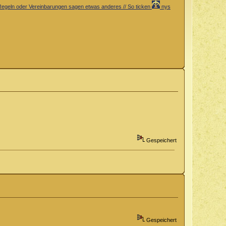
er Regeln oder Vereinbarungen sagen etwas anderes // So ticken
nys
Gespeichert
Gespeichert