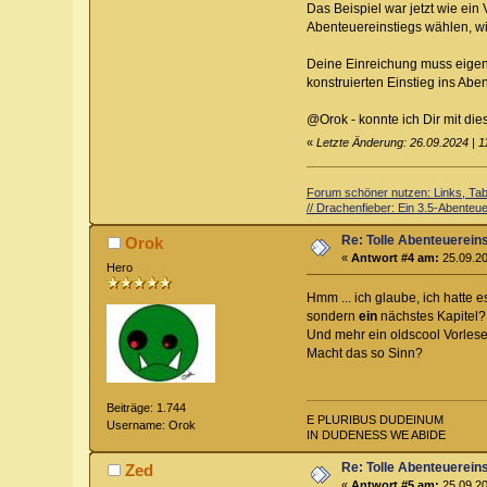
Das Beispiel war jetzt wie ei
Abenteuereinstiegs wählen, w
Deine Einreichung muss eigent
konstruierten Einstieg ins Abe
@Orok - konnte ich Dir mit di
«
Letzte Änderung: 26.09.2024 | 
Forum schöner nutzen: Links, Tabe
// Drachenfieber: Ein 3.5-Abenteuer
Re: Tolle Abenteuerein
Orok
«
Antwort #4 am:
25.09.20
Hero
Hmm ... ich glaube, ich hatte 
sondern
ein
nächstes Kapitel?
Und mehr ein oldscool Vorlese
Macht das so Sinn?
Beiträge: 1.744
E PLURIBUS DUDEINUM
Username: Orok
IN DUDENESS WE ABIDE
Re: Tolle Abenteuerein
Zed
«
Antwort #5 am:
25.09.20