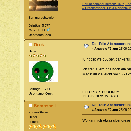
Forum schöner nutzen: Links, Tabe
// Drachenfieber: Ein 3.5-Abenteuer
Sommerschwede
Beiträge: 5.577
Geschlecht:
Username: Zed
Re: Tolle Abenteuerein
Orok
«
Antwort #1 am:
25.09.20
Hero
Klingt so weit Super, danke fü
Ich steh allerdings noch ein b
Magst du vielleicht noch 2-3 
Beiträge: 1.744
E PLURIBUS DUDEINUM
Username: Orok
IN DUDENESS WE ABIDE
Re: Tolle Abenteuerein
Bombshell
«
Antwort #2 am:
25.09.20
Zonen-Stefan
Helfer
Wo kann ich etwas über diese 
Legend