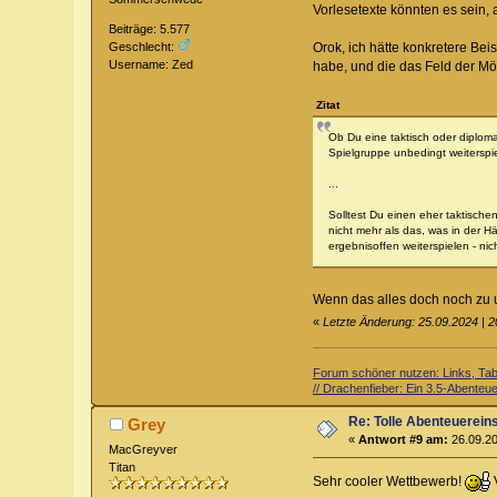
Vorlesetexte könnten es sein,
Beiträge: 5.577
Geschlecht:
Orok, ich hätte konkretere Bei
Username: Zed
habe, und die das Feld der Mög
Zitat
Ob Du eine taktisch oder diploma
Spielgruppe unbedingt weiterspi
...
Solltest Du einen eher taktische
nicht mehr als das, was in der H
ergebnisoffen weiterspielen - nic
Wenn das alles doch noch zu u
«
Letzte Änderung: 25.09.2024 | 
Forum schöner nutzen: Links, Tabe
// Drachenfieber: Ein 3.5-Abenteuer
Re: Tolle Abenteuerein
Grey
«
Antwort #9 am:
26.09.20
MacGreyver
Titan
Sehr cooler Wettbewerb!
V