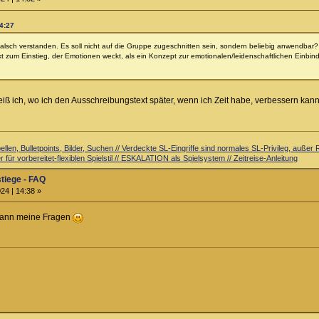
14:27
 falsch verstanden. Es soll nicht auf die Gruppe zugeschnitten sein, sondern beliebig anwendbar? 
xt zum Einstieg, der Emotionen weckt, als ein Konzept zur emotionalen/leidenschaftlichen Einbi
iß ich, wo ich den Ausschreibungstext später, wenn ich Zeit habe, verbessern kann
llen, Bulletpoints, Bilder, Suchen // Verdeckte SL-Eingriffe sind normales SL-Privileg, auß
 für vorbereitet-flexiblen Spielstil // ESKALATION als Spielsystem // Zeitreise-Anleitung
stiege - FAQ
24 | 14:38 »
 dann meine Fragen