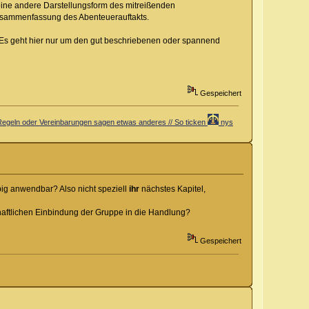
eine andere Darstellungsform des mitreißenden
usammenfassung des Abenteuerauftakts.
. Es geht hier nur um den gut beschriebenen oder spannend
Gespeichert
er Regeln oder Vereinbarungen sagen etwas anderes // So ticken
nys
ebig anwendbar? Also nicht speziell
ihr
nächstes Kapitel,
haftlichen Einbindung der Gruppe in die Handlung?
Gespeichert