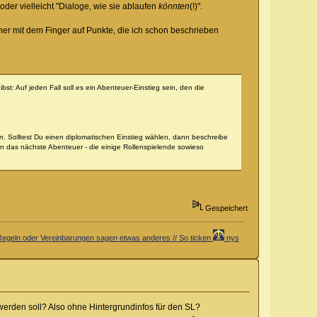
der vielleicht "Dialoge, wie sie ablaufen
könnten
(!)".
aher mit dem Finger auf Punkte, die ich schon beschrieben
t: Auf jeden Fall soll es ein Abenteuer-Einstieg sein, den die
ren. Solltest Du einen diplomatischen Einstieg wählen, dann beschreibe
in das nächste Abenteuer - die einige Rollenspielende sowieso
Gespeichert
er Regeln oder Vereinbarungen sagen etwas anderes // So ticken
nys
t werden soll? Also ohne Hintergrundinfos für den SL?