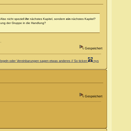
Also nicht speziell
ihr
nächstes Kapitel, sondern
ein
nächstes Kapitel?
ndung der Gruppe in die Handlung?
.
Gespeichert
er Regeln oder Vereinbarungen sagen etwas anderes // So ticken
nys
Gespeichert