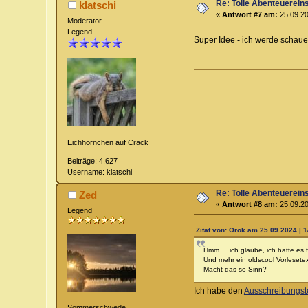
Re: Tolle Abenteuerein
klatschi
«
Antwort #7 am:
25.09.20
Moderator
Legend
Super Idee - ich werde schau
Eichhörnchen auf Crack
Beiträge: 4.627
Username: klatschi
Re: Tolle Abenteuerein
Zed
«
Antwort #8 am:
25.09.20
Legend
Zitat von: Orok am 25.09.2024 | 
Hmm ... ich glaube, ich hatte es
Und mehr ein oldscool Vorlesete
Macht das so Sinn?
Ich habe den
Ausschreibungst
Sommerschwede