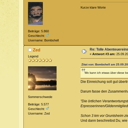
Kurze klare Worte
Beiträge: 5.860
Geschlecht:
Username: Bombshell
Re: Tolle Abenteuerein
Zed
«
Antwort #3 am:
25.09.20
Legend
Zitat von: Bombshell am 25.09.20
Wo kann ich etwas über diese be
Die Einreichung soll gut über
Darum fasse den Zusammenhan
Sommerschwede
"Die örtlichen Verantwortungst
Beiträge: 5.577
Erpresserinnen/Gildenmitglied
Geschlecht:
Username: Zed
Schon 3 km vor Gruntsheim zie
Und dann beschreibst Du, wie 