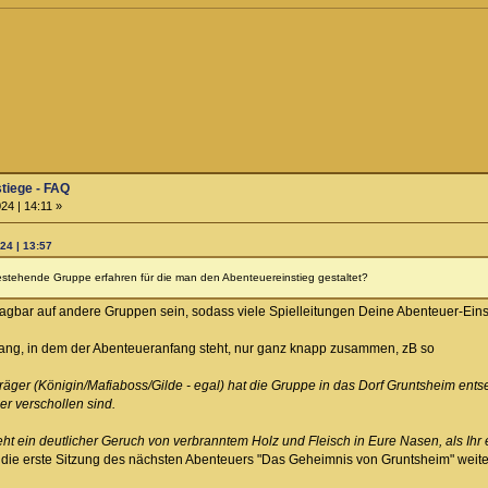
stiege - FAQ
24 | 14:11 »
24 | 13:57
stehende Gruppe erfahren für die man den Abenteuereinstieg gestaltet?
tragbar auf andere Gruppen sein, sodass viele Spielleitungen Deine Abenteuer-Ei
g, in dem der Abenteueranfang steht, nur ganz knapp zusammen, zB so
räger (Königin/Mafiaboss/Gilde - egal) hat die Gruppe in das Dorf Gruntsheim entse
er verschollen sind.
ht ein deutlicher Geruch von verbranntem Holz und Fleisch in Eure Nasen, als Ihr 
die erste Sitzung des nächsten Abenteuers "Das Geheimnis von Gruntsheim" weite