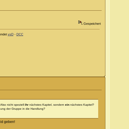
Gespeichert
endet
vsD
-
DCC
Also nicht speziell
ihr
nächstes Kapitel, sondern
ein
nächstes Kapitel?
ndung der Gruppe in die Handlung?
eid geben!