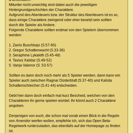
Mitunter nicht unwichtig sind dabei auch die jeweiligen
Hintergrundgeschichten der Charaktere.
Aufgrund des Abenteuers bzw. der Struktur des Abenteuers ist es so,
dass einige Charaktere zwingend oder eher besetzt sein sollten
durch die Spieler als Andere.
Folgende Charaktere sollten erstmal von den Spielern übernommen
werden:
1. Zanio Buschbajo (S.57-60)
2. Gregor Schattenwacht (S.33-36)
3. Seraphine Lykaleth (S.45-48)
4. Tavius Xalidar (S.49-52)
5. Vanja Valenor (S. 53-57)
Sollten es dann doch noch mehr als 5 Spieler werden, dann kann ein
Spieler auch zwischen Ragnar Düsterblatt (S.37-40) und Kalista
Schattenschleicher (S.41-44) entscheiden.
Gebt hier dann doch einfach mal kurz Bescheid, welchen von den
Charakteren ihr gerne spielen würdet. Ihr könnt auch 2 Charaktere
angeben.
Denjenigen von euch, die schon mal vorab einen Blick in die Regeln
von
Arvendor
werfen wollen, empfehle ich, sich das Open Beta-
Regelwerk runterzuladen, das ebenfalls auf der Homepage zu finden
ist.