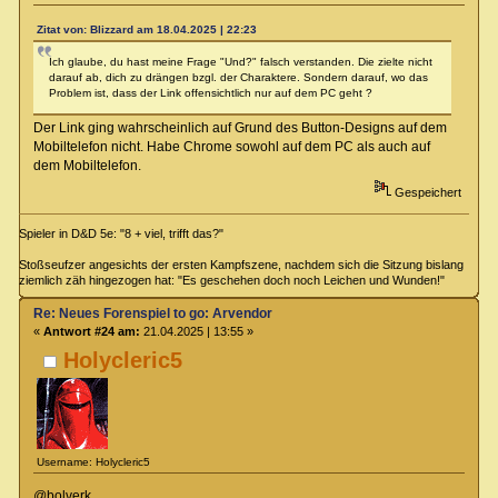
Zitat von: Blizzard am 18.04.2025 | 22:23
Ich glaube, du hast meine Frage "Und?" falsch verstanden. Die zielte nicht
darauf ab, dich zu drängen bzgl. der Charaktere. Sondern darauf, wo das
Problem ist, dass der Link offensichtlich nur auf dem PC geht ?
Der Link ging wahrscheinlich auf Grund des Button-Designs auf dem
Mobiltelefon nicht. Habe Chrome sowohl auf dem PC als auch auf
dem Mobiltelefon.
Gespeichert
Spieler in D&D 5e: "8 + viel, trifft das?"
Stoßseufzer angesichts der ersten Kampfszene, nachdem sich die Sitzung bislang
ziemlich zäh hingezogen hat: "Es geschehen doch noch Leichen und Wunden!"
Re: Neues Forenspiel to go: Arvendor
«
Antwort #24 am:
21.04.2025 | 13:55 »
Holycleric5
Username: Holycleric5
@bolverk