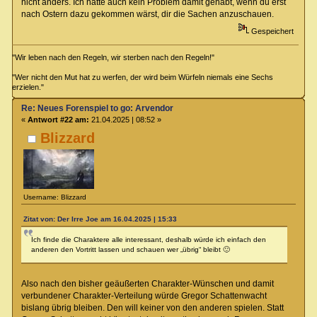
nicht anders. Ich hätte auch kein Problem damit gehabt, wenn du erst
nach Ostern dazu gekommen wärst, dir die Sachen anzuschauen.
Gespeichert
"Wir leben nach den Regeln, wir sterben nach den Regeln!"
"Wer nicht den Mut hat zu werfen, der wird beim Würfeln niemals eine Sechs
erzielen."
Re: Neues Forenspiel to go: Arvendor
«
Antwort #22 am:
21.04.2025 | 08:52 »
Blizzard
Username: Blizzard
Zitat von: Der Irre Joe am 16.04.2025 | 15:33
Ich finde die Charaktere alle interessant, deshalb würde ich einfach den
anderen den Vortritt lassen und schauen wer „übrig“ bleibt 🙂
Also nach den bisher geäußerten Charakter-Wünschen und damit
verbundener Charakter-Verteilung würde Gregor Schattenwacht
bislang übrig bleiben. Den will keiner von den anderen spielen. Statt