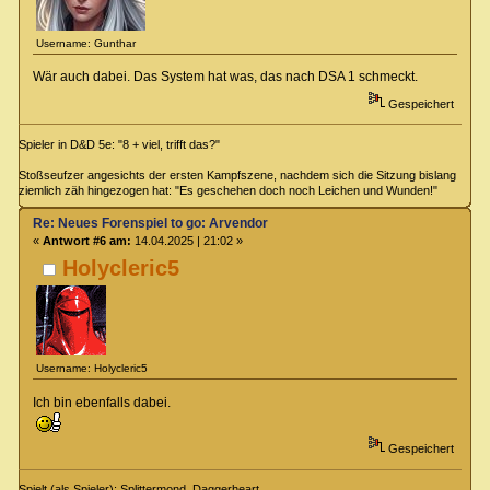
Username: Gunthar
Wär auch dabei. Das System hat was, das nach DSA 1 schmeckt.
Gespeichert
Spieler in D&D 5e: "8 + viel, trifft das?"
Stoßseufzer angesichts der ersten Kampfszene, nachdem sich die Sitzung bislang
ziemlich zäh hingezogen hat: "Es geschehen doch noch Leichen und Wunden!"
Re: Neues Forenspiel to go: Arvendor
«
Antwort #6 am:
14.04.2025 | 21:02 »
Holycleric5
Username: Holycleric5
Ich bin ebenfalls dabei.
Gespeichert
Spielt (als Spieler): Splittermond, Daggerheart