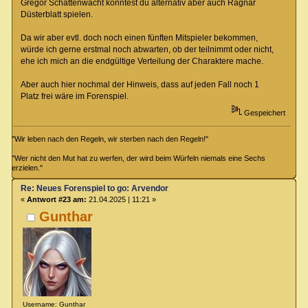
Gregor Schattenwacht könntest du alternativ aber auch Ragnar
Düsterblatt spielen.
Da wir aber evtl. doch noch einen fünften Mitspieler bekommen,
würde ich gerne erstmal noch abwarten, ob der teilnimmt oder nicht,
ehe ich mich an die endgültige Verteilung der Charaktere mache.
Aber auch hier nochmal der Hinweis, dass auf jeden Fall noch 1
Platz frei wäre im Forenspiel.
Gespeichert
"Wir leben nach den Regeln, wir sterben nach den Regeln!"
"Wer nicht den Mut hat zu werfen, der wird beim Würfeln niemals eine Sechs
erzielen."
Re: Neues Forenspiel to go: Arvendor
«
Antwort #23 am:
21.04.2025 | 11:21 »
Gunthar
Username: Gunthar