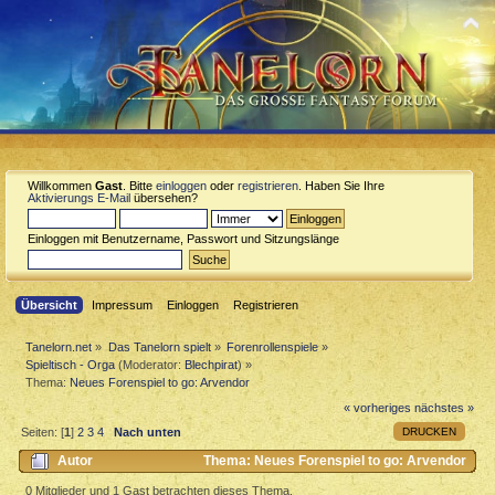
Willkommen
Gast
. Bitte
einloggen
oder
registrieren
. Haben Sie Ihre
Aktivierungs E-Mail
übersehen?
Einloggen mit Benutzername, Passwort und Sitzungslänge
Übersicht
Impressum
Einloggen
Registrieren
Tanelorn.net
»
Das Tanelorn spielt
»
Forenrollenspiele
»
Spieltisch - Orga
(Moderator:
Blechpirat
) »
Thema:
Neues Forenspiel to go: Arvendor
« vorheriges
nächstes »
DRUCKEN
Seiten: [
1
]
2
3
4
Nach unten
Autor
Thema: Neues Forenspiel to go: Arvendor
(Gelesen 7646 mal)
0 Mitglieder und 1 Gast betrachten dieses Thema.