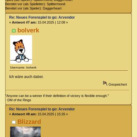
Bereitet vor (als Spielleiter): Splittermond
Bereitet vor (als Spieler): Daggerheart
Re: Neues Forenspiel to go: Arvendor
«
Antwort #7 am:
15.04.2025 | 12:08 »
bolverk
Username: bolverk
Ich wäre auch dabei.
Gespeichert
"Anyone can be a winner if their definition of victory is flexible enough."
- DM of the Rings
Re: Neues Forenspiel to go: Arvendor
«
Antwort #8 am:
15.04.2025 | 15:26 »
Blizzard