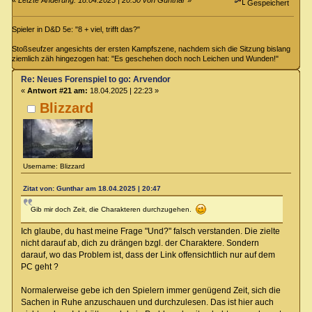
«
Letzte Änderung: 18.04.2025 | 20:50 von Gunthar
»
Gespeichert
Spieler in D&D 5e: "8 + viel, trifft das?"
Stoßseufzer angesichts der ersten Kampfszene, nachdem sich die Sitzung bislang
ziemlich zäh hingezogen hat: "Es geschehen doch noch Leichen und Wunden!"
Re: Neues Forenspiel to go: Arvendor
«
Antwort #21 am:
18.04.2025 | 22:23 »
Blizzard
Username: Blizzard
Zitat von: Gunthar am 18.04.2025 | 20:47
Gib mir doch Zeit, die Charakteren durchzugehen.
Ich glaube, du hast meine Frage "Und?" falsch verstanden. Die zielte
nicht darauf ab, dich zu drängen bzgl. der Charaktere. Sondern
darauf, wo das Problem ist, dass der Link offensichtlich nur auf dem
PC geht ?
Normalerweise gebe ich den Spielern immer genügend Zeit, sich die
Sachen in Ruhe anzuschauen und durchzulesen. Das ist hier auch