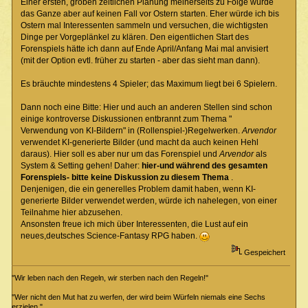
Einer ersten, groben zeitlichen Planung meinerseits zu Folge würde
das Ganze aber auf keinen Fall vor Ostern starten. Eher würde ich bis
Ostern mal Interessenten sammeln und versuchen, die wichtigsten
Dinge per Vorgeplänkel zu klären. Den eigentlichen Start des
Forenspiels hätte ich dann auf Ende April/Anfang Mai mal anvisiert
(mit der Option evtl. früher zu starten - aber das sieht man dann).
Es bräuchte mindestens 4 Spieler; das Maximum liegt bei 6 Spielern.
Dann noch eine Bitte: Hier und auch an anderen Stellen sind schon
einige kontroverse Diskussionen entbrannt zum Thema "
Verwendung von KI-Bildern" in (Rollenspiel-)Regelwerken.
Arvendor
verwendet KI-generierte Bilder (und macht da auch keinen Hehl
daraus). Hier soll es aber nur um das Forenspiel und
Arvendor
als
System & Setting gehen! Daher:
hier-und während des gesamten
Forenspiels- bitte keine Diskussion zu diesem Thema
.
Denjenigen, die ein generelles Problem damit haben, wenn KI-
generierte Bilder verwendet werden, würde ich nahelegen, von einer
Teilnahme hier abzusehen.
Ansonsten freue ich mich über Interessenten, die Lust auf ein
neues,deutsches Science-Fantasy RPG haben.
Gespeichert
"Wir leben nach den Regeln, wir sterben nach den Regeln!"
"Wer nicht den Mut hat zu werfen, der wird beim Würfeln niemals eine Sechs
erzielen."