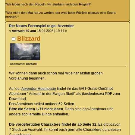
"Wir leben nach den Regeln, wir sterben nach den Regeln!"
"Wer nicht den Mut hat zu werfen, der wird beim Würfeln niemals eine Sechs
erzielen."
Re: Neues Forenspiel to go: Arvendor
«
Antwort #9 am:
15.04.2025 | 19:14 »
Blizzard
Username: Blizzard
Wir können dann auch schon mal mit einer ersten groben
Vorplanung beginnen.
Auf der
Arvendor-Hoempage
findet ihr das GRT-Gratis-OneShot
Abenteuer " Ankunft in der Ewigen Stadt" als (kostenloses) PDF zum
Download.
Das Abenteuer selbst umfasst 62 Seiten.
Bitte die Seiten 1-31 nicht lesen
. Darin sind das Abenteuer und
andere spoilerhafte Dinge enthalten.
Die vorgefertigten Charaktere findet ihr ab Seite 32.
Es gibt davon
7 Stück zur Auswahl. Ihr könnt euch gern alle Charaktere durchlesen
& anschauen.