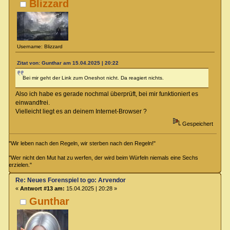
Blizzard
Username: Blizzard
Zitat von: Gunthar am 15.04.2025 | 20:22
Bei mir geht der Link zum Oneshot nicht. Da reagiert nichts.
Also ich habe es gerade nochmal überprüft, bei mir funktioniert es
einwandfrei.
Vielleicht liegt es an deinem Internet-Browser ?
Gespeichert
"Wir leben nach den Regeln, wir sterben nach den Regeln!"
"Wer nicht den Mut hat zu werfen, der wird beim Würfeln niemals eine Sechs
erzielen."
Re: Neues Forenspiel to go: Arvendor
«
Antwort #13 am:
15.04.2025 | 20:28 »
Gunthar