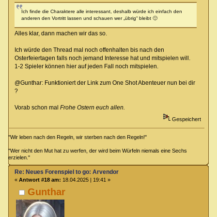
Ich finde die Charaktere alle interessant, deshalb würde ich einfach den
anderen den Vortritt lassen und schauen wer „übrig“ bleibt 🙂
Alles klar, dann machen wir das so.
Ich würde den Thread mal noch offenhalten bis nach den
Osterfeiertagen falls noch jemand Interesse hat und mitspielen will.
1-2 Spieler können hier auf jeden Fall noch mitspielen.
@Gunthar: Funktioniert der Link zum One Shot Abenteuer nun bei dir
?
Vorab schon mal
Frohe Ostern
euch allen.
Gespeichert
"Wir leben nach den Regeln, wir sterben nach den Regeln!"
"Wer nicht den Mut hat zu werfen, der wird beim Würfeln niemals eine Sechs
erzielen."
Re: Neues Forenspiel to go: Arvendor
«
Antwort #18 am:
18.04.2025 | 19:41 »
Gunthar