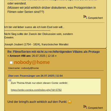
oder wendest.
(Müssen wir jetzt wirklich drüber diskutieren, was Protagonisten in
Filmen oder Serien sind??)
Gespeichert
Ich bin viel lieber suess als ich kein Esel sein will...
~~~~~~~~~~~~~~~~~~~~~~~~~~~~~~~
Nicht Sieg sollte der Zweck der Diskussion sein, sondern
Gewinn.
Joseph Joubert (1754 - 1824), französischer Moralist
Re: Filme/Serien mit nicht zu rechtfertigenden Villains als Protagonisten?
«
Antwort #88 am:
26.07.2025 | 12:16 »
nobody@home
Username: nobody@home
Zitat von: Feuersänger am 26.07.2025 | 11:54
Zum Thema Ahab nur eben diesen Comic verlinkt:
https://smbc-comics.com/index.php?id=3782
Und der bringt's auch wirklich auf den Punkt.
Gespeichert