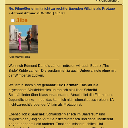
Gespeichert
Re: Filme/Serien mit nicht zu rechtfertigenden Villains als Protagonisten?
«
Antwort #78 am:
26.07.2025 | 10:18 »
Jiba
Username: Jiba
Wenn wir Edmond Dante’s zählen, müssen wir auch Beatrix „The
Bride“ Kiddo zählen. Die verstümmelt ja auch Unbewaffnete ohne mit
der Wimper zu zucken.
Weiterhin, noch nicht genannt:
Eric Cartman
. This kid is a
psychopath. Verkleidet sich unironisch als Hitler. Schreibt
Schmählieder über Klassenkameraden. Verarbeitet die Eltern eines
Jugendlichen zu… nee, das kann ich nicht einmal ausschreiben. 1A
nicht-zu-rechtfertigender Villain als Protagonist.
Ebenso:
Rick Sanchez
. Schlauster Mensch im Universum und
zugleich der „King of Shit“. Selbstzerstörerisch und dabei indifferent
gegenüber dem Leid anderer. Emotional missbräuchlich. Hat