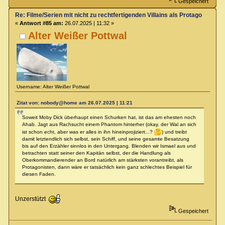
Gespeichert
Re: Filme/Serien mit nicht zu rechtfertigenden Villains als Protagonisten?
«
Antwort #85 am:
26.07.2025 | 11:32 »
Alter Weißer Pottwal
Username: Alter Weißer Pottwal
Zitat von: nobody@home am 26.07.2025 | 11:21
Soweit Moby Dick überhaupt einen Schurken hat, ist das am ehesten noch
Ahab. Jagt aus Rachsucht einem Phantom hinterher (okay, der Wal an sich
ist schon echt, aber was er alles in ihn hineinprojiziert...?
) und treibt
damit letztendlich sich selbst, sein Schiff, und seine gesamte Besatzung
bis auf den Erzähler sinnlos in den Untergang. Blenden wir Ismael aus und
betrachten statt seiner den Kapitän selbst, der die Handlung als
Oberkommandierender an Bord natürlich am stärksten vorantreibt, als
Protagonisten, dann wäre er tatsächlich kein ganz schlechtes Beispiel für
diesen Faden.
Unzerstützt
Gespeichert