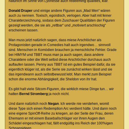
natürlich im Sinne von Lyonesse auch redeeming qualities, klar.
Donald Draper
und einige andere Figuren aus „Mad Men“ wären
auch zu nennen. Toxisch, egoistisch, verlogen. Aber halt mit feiner
Charakterzeichnung, sodass dem Zuschauer Qualitäten der Figuren
gezeigt werden, die sie als „rettbar“ und „motiviert arschlochig“
erscheinen lassen.
Man muss jetzt natürlich sagen, dass miese Arschlöcher als
Protagonisten gerade in Comedies halt auch irgendwo… sinnvoll
sind. Menschen in Komödien brauchen ja menschliche Fehler. Grade
bei HIMYM und TBBT muss man ja auch sagen, dass andere
Charaktere oder die Welt selbst diese Arschlöcher durchaus auch
auflaufen lassen. Penny aus TBBT ist ein gutes Beispiel dafür, da sie
eigentlich klüger ist, als die Serie sie zunächst wirken lässt und sie
das irgendwann auch selbstbewusst lebt. Man merkt zum Beispiel
schon die enorme Abhängigkeit, die Sheldon von ihr hat.
Es gibt halt viele Sitcom-Figuren, die wirklich miese Dinge tun… wir
hatten
Bernd Stromberg
ja noch nicht.
Und dann natürlich noch
Negan
. Ich werde nie verstehen, womit
diese Type sich einen Redemption Arc verdient hätte. Und dann noch
eine eigene SpinOff-Reihe zu kriegen, an der Seite der Frau, deren
Ehemann er mit einem Baseballschläger vor ihren Augen den
Schädel eingeschlagen hat, fällt endgültig ins Reich der 100%igen
Schnapsideen.