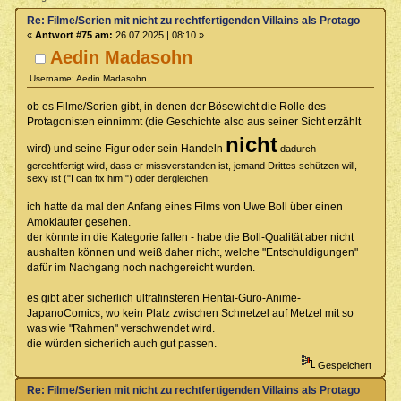
Re: Filme/Serien mit nicht zu rechtfertigenden Villains als Protagonisten?
«
Antwort #75 am:
26.07.2025 | 08:10 »
Aedin Madasohn
Username: Aedin Madasohn
ob es Filme/Serien gibt, in denen der Bösewicht die Rolle des
Protagonisten einnimmt (die Geschichte also aus seiner Sicht erzählt
nicht
wird) und seine Figur oder sein Handeln
dadurch
gerechtfertigt wird, dass er missverstanden ist, jemand Drittes schützen will,
sexy ist ("I can fix him!") oder dergleichen.
ich hatte da mal den Anfang eines Films von Uwe Boll über einen
Amokläufer gesehen.
der könnte in die Kategorie fallen - habe die Boll-Qualität aber nicht
aushalten können und weiß daher nicht, welche "Entschuldigungen"
dafür im Nachgang noch nachgereicht wurden.
es gibt aber sicherlich ultrafinsteren Hentai-Guro-Anime-
JapanoComics, wo kein Platz zwischen Schnetzel auf Metzel mit so
was wie "Rahmen" verschwendet wird.
die würden sicherlich auch gut passen.
Gespeichert
Re: Filme/Serien mit nicht zu rechtfertigenden Villains als Protagonisten?