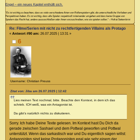
Engel – ein neues Kapitel enthüllt sich.
“Es ist wichtig zu beachten, dass es viele verschiedene Arten von Rollenspielern gibt, die unterschiedliche Vorlieben und
Perspektiven haben. Es ist wichtig, dass alle Spieler respektvoll miteinander umgehen und dass keine Gruppe von
Spielern das Recht hat, andere auszuschließen oder ihnen vorzuschreiben, wie sie spielen sollen.“
– Hofrat Settembrini
Re: Filme/Serien mit nicht zu rechtfertigenden Villains als Protagonisten?
«
Antwort #90 am:
26.07.2025 | 13:31 »
6
Username: Christian Preuss
Zitat von: Jiba am 26.07.2025 | 12:42
Lies meinen Text nochmal, bitte. Beachte den Kontext, in dem ich das
schrieb. ICH weiß, was ein Antagonist ist.
Da gibt’s natürlich nichts zu diskutieren.
Sorry. Ich habe Deine Texte gelesen. Im Kontext hast Du Dich da
gerade zwischen Sashael und dem Pottwal geworfen und Pottwal
unterstützt. Wenn das sarkastisch war und Du eigentlich sagen willst:
Antagonisten sind keine Protagonisten egal wie sehr einem der