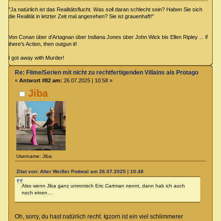
"Ja natürlich ist das Realitätsflucht. Was soll daran schlecht sein? Haben Sie sich
die Realität in letzter Zeit mal angesehen? Sie ist grauenhaft!"
Von Conan über d'Artagnan über Indiana Jones über John Wick bis Ellen Ripley ... if
there's Action, then outgun it!
I got away with Murder!
Re: Filme/Serien mit nicht zu rechtfertigenden Villains als Protagonisten?
«
Antwort #82 am:
26.07.2025 | 10:58 »
Jiba
Username: Jiba
Zitat von: Alter Weißer Pottwal am 26.07.2025 | 10:48
Also wenn Jiba ganz unironisch Eric Cartman nennt, dann hab ich auch
noch einen…
Oh, sorry, du hast natürlich recht. Igzorn ist ein viel schlimmerer