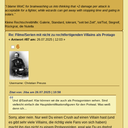
"I blame WotC for brainwashing us into thinking that +2 damage per attack is
acceptable for a fighter, while wizards can get away with stopping time and gating in
solars."
Kleine Rechtschreibhilfe: Galerie, Standard, tolerant, "seit bei Zeit", tot/Tod, Stegreif,
Rückgrat, die Nutella
Re: Filme/Serien mit nicht zu rechtfertigenden Villains als Protagonisten?
«
Antwort #87 am:
26.07.2025 | 12:03 »
6
Username: Christian Preuss
Zitat von: Jiba am 26.07.2025 | 10:58
Und @Sashael: Klar können wir die auch als Protagonisten sehen. Sind
vielleicht einfach die Hauptidentifikationsfiguren für den Pottwal. Was weiß
denn ich…
Sorry, aber nein. Nur weil Du einen Crush auf einen Villain hast (und
es gibt sehr viele Villains, die richtig viele Fans von sich haben)
macht ihn das nicht zu einem Protagonisten, egal wie Du es drehst