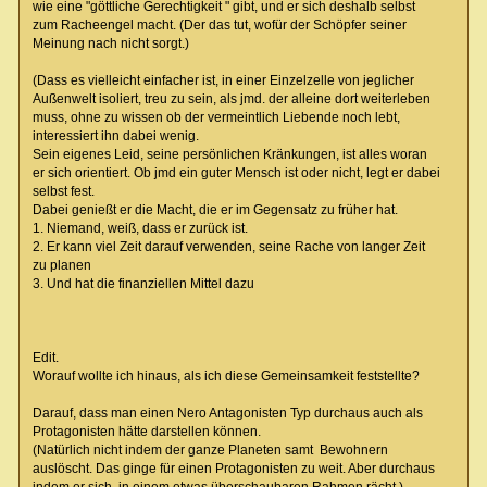
wie eine "göttliche Gerechtigkeit " gibt, und er sich deshalb selbst
zum Racheengel macht. (Der das tut, wofür der Schöpfer seiner
Meinung nach nicht sorgt.)
(Dass es vielleicht einfacher ist, in einer Einzelzelle von jeglicher
Außenwelt isoliert, treu zu sein, als jmd. der alleine dort weiterleben
muss, ohne zu wissen ob der vermeintlich Liebende noch lebt,
interessiert ihn dabei wenig.
Sein eigenes Leid, seine persönlichen Kränkungen, ist alles woran
er sich orientiert. Ob jmd ein guter Mensch ist oder nicht, legt er dabei
selbst fest.
Dabei genießt er die Macht, die er im Gegensatz zu früher hat.
1. Niemand, weiß, dass er zurück ist.
2. Er kann viel Zeit darauf verwenden, seine Rache von langer Zeit
zu planen
3. Und hat die finanziellen Mittel dazu
Edit.
Worauf wollte ich hinaus, als ich diese Gemeinsamkeit feststellte?
Darauf, dass man einen Nero Antagonisten Typ durchaus auch als
Protagonisten hätte darstellen können.
(Natürlich nicht indem der ganze Planeten samt Bewohnern
auslöscht. Das ginge für einen Protagonisten zu weit. Aber durchaus
indem er sich in einem etwas überschaubaren Rahmen rächt.)