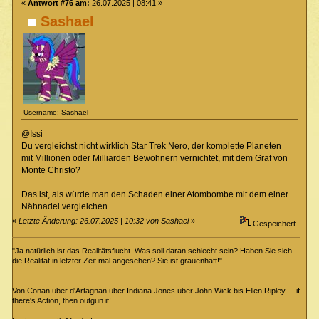
«
Antwort #76 am:
26.07.2025 | 08:41 »
Sashael
Username: Sashael
@Issi
Du vergleichst nicht wirklich Star Trek Nero, der komplette Planeten
mit Millionen oder Milliarden Bewohnern vernichtet, mit dem Graf von
Monte Christo?
Das ist, als würde man den Schaden einer Atombombe mit dem einer
Nähnadel vergleichen.
«
Letzte Änderung: 26.07.2025 | 10:32 von Sashael
»
Gespeichert
"Ja natürlich ist das Realitätsflucht. Was soll daran schlecht sein? Haben Sie sich
die Realität in letzter Zeit mal angesehen? Sie ist grauenhaft!"
Von Conan über d'Artagnan über Indiana Jones über John Wick bis Ellen Ripley ... if
there's Action, then outgun it!