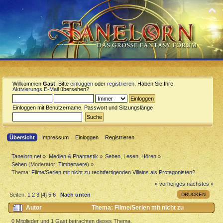
Willkommen
Gast
. Bitte
einloggen
oder
registrieren
. Haben Sie Ihre
Aktivierungs E-Mail
übersehen?
Einloggen mit Benutzername, Passwort und Sitzungslänge
Übersicht
Impressum
Einloggen
Registrieren
Tanelorn.net
»
Medien & Phantastik
»
Sehen, Lesen, Hören
»
Sehen
(Moderator:
Timberwere
) »
Thema:
Filme/Serien mit nicht zu rechtfertigenden Villains als Protagonisten?
« vorheriges
nächstes »
DRUCKEN
Seiten:
1
2
3
[
4
]
5
6
Nach unten
Autor
Thema: Filme/Serien mit nicht zu
rechtfertigenden Villains als Protagonisten? (Gelesen 9634 mal)
0 Mitglieder und 1 Gast betrachten dieses Thema.