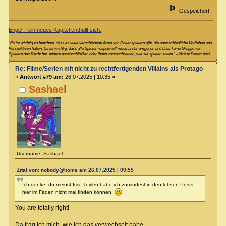
Gespeichert
Engel – ein neues Kapitel enthüllt sich.
“Es ist wichtig zu beachten, dass es viele verschiedene Arten von Rollenspielern gibt, die unterschiedliche Vorlieben und
Perspektiven haben. Es ist wichtig, dass alle Spieler respektvoll miteinander umgehen und dass keine Gruppe von
Spielern das Recht hat, andere auszuschließen oder ihnen vorzuschreiben, wie sie spielen sollen.“
– Hofrat Settembrini
Re: Filme/Serien mit nicht zu rechtfertigenden Villains als Protagonisten?
«
Antwort #79 am:
26.07.2025 | 10:35 »
Sashael
Username: Sashael
Zitat von: nobody@home am 26.07.2025 | 09:55
Ich denke, du meinst Issi; Teylen habe ich zumindest in den letzten Posts
hier im Faden nicht mal finden können.
You are totally right!
Da frag ich mich, wie ich das verwechselt habe.