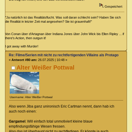
Gespeichert
"Ja natürlich ist das Realitätsflucht. Was soll daran schlecht sein? Haben Sie sich
die Realität in letzter Zeit mal angesehen? Sie ist grauenhaft!"
Von Conan über d'Artagnan über Indiana Jones über John Wick bis Ellen Ripley ... if
there's Action, then outgun it!
I got away with Murder!
Re: Filme/Serien mit nicht zu rechtfertigenden Villains als Protagonisten?
«
Antwort #80 am:
26.07.2025 | 10:48 »
Alter Weißer Pottwal
Username: Alter Weißer Pottwal
Also wenn Jiba ganz unironisch Eric Cartman nennt, dann hab ich
auch noch einen:
Gargamel
. Will einfach total unmotiviert kleine blaue
empfindungsfähige Wesen fressen.
Also das ist überhaupt nicht zu rechtfertigen. Er könnte ja auch