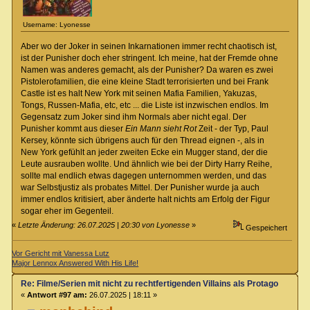
Username: Lyonesse
Aber wo der Joker in seinen Inkarnationen immer recht chaotisch ist,
ist der Punisher doch eher stringent. Ich meine, hat der Fremde ohne
Namen was anderes gemacht, als der Punisher? Da waren es zwei
Pistolerofamilien, die eine kleine Stadt terrorisierten und bei Frank
Castle ist es halt New York mit seinen Mafia Familien, Yakuzas,
Tongs, Russen-Mafia, etc, etc ... die Liste ist inzwischen endlos. Im
Gegensatz zum Joker sind ihm Normals aber nicht egal. Der
Punisher kommt aus dieser
Ein Mann sieht Rot
Zeit - der Typ, Paul
Kersey, könnte sich übrigens auch für den Thread eignen -, als in
New York gefühlt an jeder zweiten Ecke ein Mugger stand, der die
Leute ausrauben wollte. Und ähnlich wie bei der Dirty Harry Reihe,
sollte mal endlich etwas dagegen unternommen werden, und das
war Selbstjustiz als probates Mittel. Der Punisher wurde ja auch
immer endlos kritisiert, aber änderte halt nichts am Erfolg der Figur
sogar eher im Gegenteil.
«
Letzte Änderung: 26.07.2025 | 20:30 von Lyonesse
»
Gespeichert
Vor Gericht mit Vanessa Lutz
Major Lennox Answered With His Life!
Re: Filme/Serien mit nicht zu rechtfertigenden Villains als Protagonisten?
«
Antwort #97 am:
26.07.2025 | 18:11 »