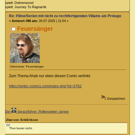
spielt: Dolmenwood
spielt: Journey To Ragnarök
Re: Filme/Serien mit nicht zu rechtfertigenden Villains als Protagonisten?
«
Antwort #86 am:
26.07.2025 | 11:54 »
Feuersänger
Username: Feuersänger
Zum Thema Ahab nur eben diesen Comic verlinkt:
https://smbc-comics.com/index.php?id=3782
Gespeichert
Der
-Sprachführer: Rollenspieler-Jargon
Zitat von: ErikErikson
Thor lootet nicht.