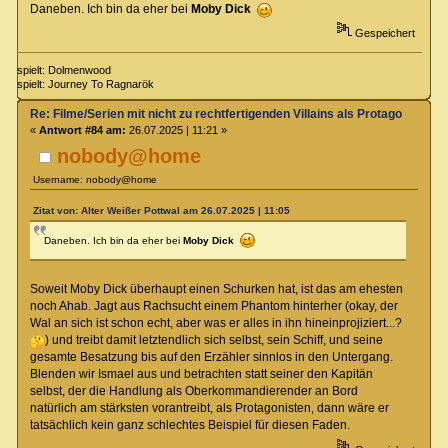
Daneben. Ich bin da eher bei
Moby Dick
Gespeichert
spielt: Dolmenwood
spielt: Journey To Ragnarök
Re: Filme/Serien mit nicht zu rechtfertigenden Villains als Protagonisten?
«
Antwort #84 am:
26.07.2025 | 11:21 »
nobody@home
Username: nobody@home
Zitat von: Alter Weißer Pottwal am 26.07.2025 | 11:05
Daneben. Ich bin da eher bei
Moby Dick
Soweit Moby Dick überhaupt einen Schurken hat, ist das am ehesten
noch Ahab. Jagt aus Rachsucht einem Phantom hinterher (okay, der
Wal an sich ist schon echt, aber was er alles in ihn hineinprojiziert...?
) und treibt damit letztendlich sich selbst, sein Schiff, und seine
gesamte Besatzung bis auf den Erzähler sinnlos in den Untergang.
Blenden wir Ismael aus und betrachten statt seiner den Kapitän
selbst, der die Handlung als Oberkommandierender an Bord
natürlich am stärksten vorantreibt, als Protagonisten, dann wäre er
tatsächlich kein ganz schlechtes Beispiel für diesen Faden.