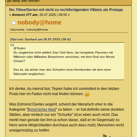
I got away with Murder!
Re: Filme/Serien mit nicht zu rechtfertigenden Villains als Protagonisten?
«
Antwort #77 am:
26.07.2025 | 09:55 »
nobody@home
Username: nobody@home
Zitat von: Sashael am 26.07.2025 | 08:41
@Teylen
Du vergleichst nicht wirklich Star Trek Nero, der komplette Planeten mit
Millionen oder Milliarden Bewohnern vernichtet, mit dem Graf von Monte
Christo?
Das ist, als würde man den Schaden einer Atombombe mit dem einer
Nähnadel vergleichen.
Ich denke, du meinst Issi; Teylen habe ich zumindest in den letzten
Posts hier im Faden nicht mal finden können.
Was Edmond Dantes angeht, scheint der literarisch eher in die
Kategorie "
Byron'scher Held
" zu fallen -- er hat definitiv seine dunklen
Stellen, aber einfach nur ein "Schurke" ist er eben auch nicht. Das
merkt man gerade bei ihm ja schon daran, daß er im Gegensatz zu
Nero seine Möglichkeiten durchaus auch dazu nutzt, Menschen recht
uneigennützig zu
helfen
.