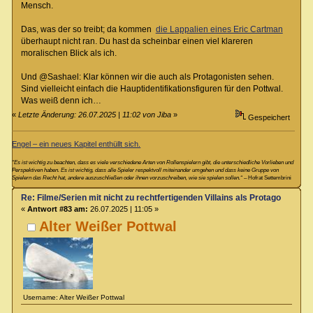
Mensch.
Das, was der so treibt; da kommen
die Lappalien eines Eric Cartman
überhaupt nicht ran. Du hast da scheinbar einen viel klareren
moralischen Blick als ich.
Und @Sashael: Klar können wir die auch als Protagonisten sehen.
Sind vielleicht einfach die Hauptidentifikationsfiguren für den Pottwal.
Was weiß denn ich…
«
Letzte Änderung: 26.07.2025 | 11:02 von Jiba
»
Gespeichert
Engel – ein neues Kapitel enthüllt sich.
“Es ist wichtig zu beachten, dass es viele verschiedene Arten von Rollenspielern gibt, die unterschiedliche Vorlieben und
Perspektiven haben. Es ist wichtig, dass alle Spieler respektvoll miteinander umgehen und dass keine Gruppe von
Spielern das Recht hat, andere auszuschließen oder ihnen vorzuschreiben, wie sie spielen sollen.“
– Hofrat Settembrini
Re: Filme/Serien mit nicht zu rechtfertigenden Villains als Protagonisten?
«
Antwort #83 am:
26.07.2025 | 11:05 »
Alter Weißer Pottwal
Username: Alter Weißer Pottwal