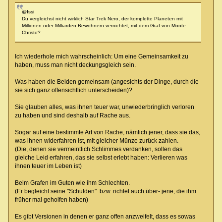
@Issi
Du vergleichst nicht wirklich Star Trek Nero, der komplette Planeten mit
Millionen oder Milliarden Bewohnern vernichtet, mit dem Graf von Monte
Christo?
Ich wiederhole mich wahrscheinlich: Um eine Gemeinsamkeit zu
haben, muss man nicht deckungsgleich sein.
Was haben die Beiden gemeinsam (angesichts der Dinge, durch die
sie sich ganz offensichtlich unterscheiden)?
Sie glauben alles, was ihnen teuer war, unwiederbringlich verloren
zu haben und sind deshalb auf Rache aus.
Sogar auf eine bestimmte Art von Rache, nämlich jener, dass sie das,
was ihnen widerfahren ist, mit gleicher Münze zurück zahlen.
(Die, denen sie vermeintlich Schlimmes verdanken, sollen das
gleiche Leid erfahren, das sie selbst erlebt haben: Verlieren was
ihnen teuer im Leben ist)
Beim Grafen im Guten wie ihm Schlechten.
(Er begleicht seine "Schulden" bzw. richtet auch über- jene, die ihm
früher mal geholfen haben)
Es gibt Versionen in denen er ganz offen anzweifelt, dass es sowas