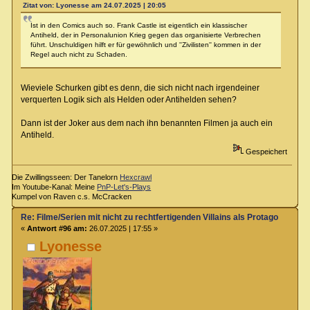
Zitat von: Lyonesse am 24.07.2025 | 20:05
Ist in den Comics auch so. Frank Castle ist eigentlich ein klassischer
Antiheld, der in Personalunion Krieg gegen das organisierte Verbrechen
führt. Unschuldigen hilft er für gewöhnlich und ''Zivilisten'' kommen in der
Regel auch nicht zu Schaden.
Wieviele Schurken gibt es denn, die sich nicht nach irgendeiner
verquerten Logik sich als Helden oder Antihelden sehen?
Dann ist der Joker aus dem nach ihn benannten Filmen ja auch ein
Antiheld.
Gespeichert
Die Zwillingsseen: Der Tanelorn
Hexcrawl
Im Youtube-Kanal: Meine
PnP-Let's-Plays
Kumpel von Raven c.s. McCracken
Re: Filme/Serien mit nicht zu rechtfertigenden Villains als Protagonisten?
«
Antwort #96 am:
26.07.2025 | 17:55 »
Lyonesse