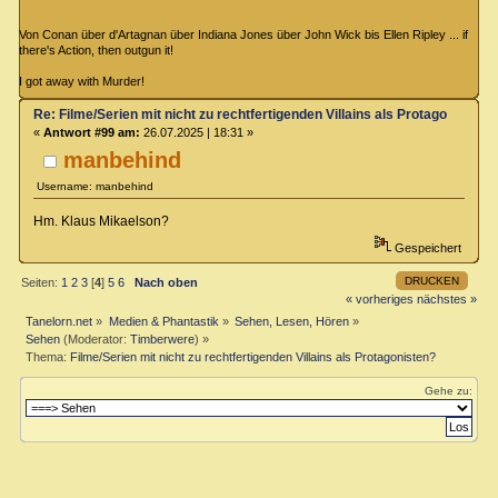
Von Conan über d'Artagnan über Indiana Jones über John Wick bis Ellen Ripley ... if
there's Action, then outgun it!
I got away with Murder!
Re: Filme/Serien mit nicht zu rechtfertigenden Villains als Protagonisten?
«
Antwort #99 am:
26.07.2025 | 18:31 »
manbehind
Username: manbehind
Hm. Klaus Mikaelson?
Gespeichert
DRUCKEN
Seiten:
1
2
3
[
4
]
5
6
Nach oben
« vorheriges
nächstes »
Tanelorn.net
»
Medien & Phantastik
»
Sehen, Lesen, Hören
»
Sehen
(Moderator:
Timberwere
) »
Thema:
Filme/Serien mit nicht zu rechtfertigenden Villains als Protagonisten?
Gehe zu: