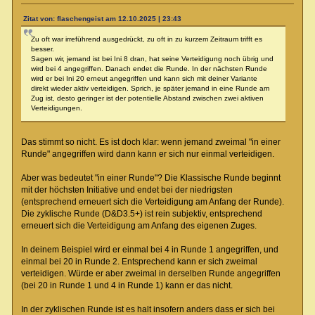
Zitat von: flaschengeist am 12.10.2025 | 23:43
Zu oft war irreführend ausgedrückt, zu oft in zu kurzem Zeitraum trifft es
besser.
Sagen wir, jemand ist bei Ini 8 dran, hat seine Verteidigung noch übrig und
wird bei 4 angegriffen. Danach endet die Runde. In der nächsten Runde
wird er bei Ini 20 erneut angegriffen und kann sich mit deiner Variante
direkt wieder aktiv verteidigen. Sprich, je später jemand in eine Runde am
Zug ist, desto geringer ist der potentielle Abstand zwischen zwei aktiven
Verteidigungen.
Das stimmt so nicht. Es ist doch klar: wenn jemand zweimal "in einer
Runde" angegriffen wird dann kann er sich nur einmal verteidigen.
Aber was bedeutet "in einer Runde"? Die Klassische Runde beginnt
mit der höchsten Initiative und endet bei der niedrigsten
(entsprechend erneuert sich die Verteidigung am Anfang der Runde).
Die zyklische Runde (D&D3.5+) ist rein subjektiv, entsprechend
erneuert sich die Verteidigung am Anfang des eigenen Zuges.
In deinem Beispiel wird er einmal bei 4 in Runde 1 angegriffen, und
einmal bei 20 in Runde 2. Entsprechend kann er sich zweimal
verteidigen. Würde er aber zweimal in derselben Runde angegriffen
(bei 20 in Runde 1 und 4 in Runde 1) kann er das nicht.
In der zyklischen Runde ist es halt insofern anders dass er sich bei