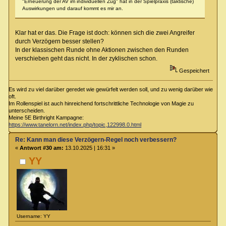
"Erneuerung der AV im individuellen Zug" hat in der Spielpraxis (taktische)
Auswirkungen und darauf kommt es mir an.
Klar hat er das. Die Frage ist doch: können sich die zwei Angreifer
durch Verzögern besser stellen?
In der klassischen Runde ohne Aktionen zwischen den Runden
verschieben geht das nicht. In der zyklischen schon.
Gespeichert
Es wird zu viel darüber geredet wie gewürfelt werden soll, und zu wenig darüber wie
oft.
Im Rollenspiel ist auch hinreichend fortschrittliche Technologie von Magie zu
unterscheiden.
Meine 5E Birthright Kampagne:
https://www.tanelorn.net/index.php/topic,122998.0.html
Re: Kann man diese Verzögern-Regel noch verbessern?
«
Antwort #30 am:
13.10.2025 | 16:31 »
YY
Username: YY