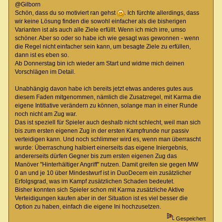
@Gilborn
Schön, dass du so motiviert ran gehst
. Ich fürchte allerdings, dass
wir keine Lösung finden die sowohl einfacher als die bisherigen
Varianten ist als auch alle Ziele erfüllt. Wenn ich mich irre, umso
schöner. Aber so oder so habe ich wie gesagt was gewonnen - wenn
die Regel nicht einfacher sein kann, um besagte Ziele zu erfüllen,
dann ist es eben so.
Ab Donnerstag bin ich wieder am Start und widme mich deinen
Vorschlägen im Detail.
Unabhängig davon habe ich bereits jetzt etwas anderes gutes aus
diesem Faden mitgenommen, nämlich die Zusatzregel, mit Karma die
eigene Intitiative verändern zu können, solange man in einer Runde
noch nicht am Zug war.
Das ist speziell für Spieler auch deshalb nicht schlecht, weil man sich
bis zum ersten eigenen Zug in der ersten Kampfrunde nur passiv
verteidigen kann. Und noch schlimmer wird es, wenn man überrascht
wurde: Überraschung halbiert einerseits das eigene Iniergebnis,
andererseits dürfen Gegner bis zum ersten eigenen Zug das
Manöver "Hinterhältiger Angriff" nutzen. Damit greifen sie gegen MW
0 an und je 10 über Mindestwurf ist in DuoDecem ein zusätzlicher
Erfolgsgrad, was im Kampf zusätzlichen Schaden bedeutet.
Bisher konnten sich Spieler schon mit Karma zusätzliche Aktive
Verteidigungen kaufen aber in der Situation ist es viel besser die
Option zu haben, einfach die eigene Ini hochzusetzen.
Gespeichert