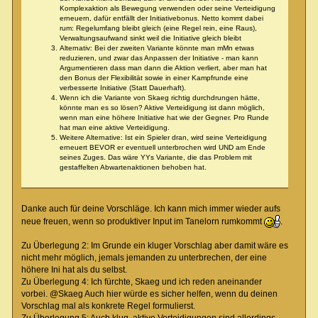
Komplexaktion als Bewegung verwenden oder seine Verteidigung
erneuern, dafür entfällt der Initiativebonus. Netto kommt dabei
rum: Regelumfang bleibt gleich (eine Regel rein, eine Raus),
Verwaltungsaufwand sinkt weil die Initiative gleich bleibt
Alternativ: Bei der zweiten Variante könnte man mMn etwas
reduzieren, und zwar das Anpassen der Initiative - man kann
Argumentieren dass man dann die Aktion verliert, aber man hat
den Bonus der Flexibilität sowie in einer Kampfrunde eine
verbesserte Initiative (Statt Dauerhaft).
Wenn ich die Variante von Skaeg richtig durchdrungen hätte,
könnte man es so lösen? Aktive Verteidigung ist dann möglich,
wenn man eine höhere Initiative hat wie der Gegner. Pro Runde
hat man eine aktive Verteidigung.
Weitere Alternative: Ist ein Spieler dran, wird seine Verteidigung
erneuert BEVOR er eventuell unterbrochen wird UND am Ende
seines Zuges. Das wäre YYs Variante, die das Problem mit
gestaffelten Abwartenaktionen behoben hat.
Danke auch für deine Vorschläge. Ich kann mich immer wieder aufs
neue freuen, wenn so produktiver Input im Tanelorn rumkommt
.
Zu Überlegung 2: Im Grunde ein kluger Vorschlag aber damit wäre es
nicht mehr möglich, jemals jemanden zu unterbrechen, der eine
höhere Ini hat als du selbst.
Zu Überlegung 4: Ich fürchte, Skaeg und ich reden aneinander
vorbei. @Skaeg Auch hier würde es sicher helfen, wenn du deinen
Vorschlag mal als konkrete Regel formulierst.