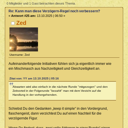
noch verbessern? (Gelesen 2851 mal)
0 Mitglieder und 1 Gast betrachten dieses Thema.
Re: Kann man diese Verzögern-Regel noch verbessern?
«
Antwort #25 am:
13.10.2025 | 06:50 »
Zed
Username: Zed
Aufeinanderfolgende Initiativen fühlen sich ja eigentlich immer wie
ein Mischmasch aus Nachzeitigkeit und Gleichzeitigkeit an.
Zitat von: YY am 13.10.2025 | 05:16
Abwarten wird also einfach in die nächste Runde "mitgezogen" und den
Zeitvorteil in der Folgerunde "bezahlt" man mit dem Verzicht auf die
Handlung in der vorhergehenden.
Schiebst Du den Gedanken „keep it simple“ in den Vordergrund,
flaschengeist, dann verzichtest Du auf einen Nachteil für die
verzögernde Figur.
Wenn Du findest, dass „zwei volle Aktionen in einer Runde“ einen