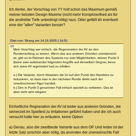
Ich denke, der Vorschlag von YY holt schon das Maximum gemäß
meiner liebsten Design-Maxime (nicht mehr Kompliziertheit als für
die anstrebte Tiefe unbedingt nötig) raus. Oder gefällt dir eventuell
eine der "alten" Varianten besser?
Zitat von: Skaeg am 14.10.2025 | 14:51
Mein Vorschlag war einfach, die Regeneration der AV an den
Rundenanfang zu setzen. Wenn das aus anderen Gründen unerwünscht
ist, gibt es im Rahmen des Systems nur zwei Möglichkeiten, deinen Punkt 3
(keine zwei aufeinander folgenden Angriffe auf denselben Gegner, bevor
sich seine AV regeneriert hat) zu erfüllen:
a.) Die Variante, durch Abwarten die Ini auf den Punkt des Handelns zu
reduzieren, so dass man in der nächsten Runde direkt nach der
unterbrochenen Figur handelt.
b.) Den in Punkt 3 genannten Fall einfach speziell zu verbieten. Das ist
aber nicht sehr elegant.
Einheitliche Regneration der AV ist leider aus anderen Gründen, die
seinerzeit im Spieltest zu Irritationen geführt haben und die ich auch
versucht hatte hier zu erläutern, keine Option.
a) Genau, also die zweitbeste Variante aus dem OP. Und leider ist der
letzte Satz unschön aber nötig, da anonsten der unerwünschte Fall