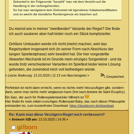
Zeitvorteil in der Folgerunde "bezahlt" man mit dem Verzicht auf die
Handlung in der vorhergehenden.
So hat man wenigstens kein Gefummel mit irgendeiner Initiativemodifikation
und es weicht die künstliche Rundengrenze ein bisschen auf.
Du meinst wie in meiner "zweitbesten" Variante der Regel? Die finde
ich auch sauberer aber halt leider noch ein Stück komplizierter.
Größere Umbauten werde ich nicht (mehr) machen, weil das
Regelsystem insgesamt sich (in seiner Form nach Abschluss der
langen Spieltestphase) sehr bewährt hat. Die hier vorgestellte
Abwarten Mechanik ist im Grunde mein einziges Sorgenkind - und da
wurde trotz verschiedener Varianten im Spieltest leider keine Lösung
gefunden, die zumindest mich voll befriedigen würde.
«
Letzte Änderung: 13.10.2025 | 11:13 von flaschengeist
»
Gespeichert
Perfektion ist nicht dann erreicht, wenn es nichts mehr hinzuzufügen gibt, sondern
dann, wenn man nichts mehr weglassen kann (frei nach Antoine de Saint-Exupéry).
Ein Satz, der auch für Rollenspielentwickler hilfreich ist
.
Hier findet ihr mein mittel-crunchiges Rollenspiel-Baby, das nach dieser Philosophie
entstanden ist, zum kostenfreien Download:
https://duodecem.de/download
Re: Kann man diese Verzögern-Regel noch verbessern?
«
Antwort #28 am:
13.10.2025 | 14:36 »
gilborn