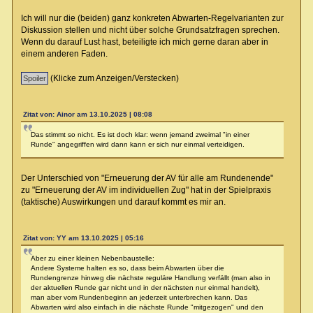
Ich will nur die (beiden) ganz konkreten Abwarten-Regelvarianten zur
Diskussion stellen und nicht über solche Grundsatzfragen sprechen.
Wenn du darauf Lust hast, beteiligte ich mich gerne daran aber in
einem anderen Faden.
(Klicke zum Anzeigen/Verstecken)
Zitat von: Ainor am 13.10.2025 | 08:08
Das stimmt so nicht. Es ist doch klar: wenn jemand zweimal "in einer
Runde" angegriffen wird dann kann er sich nur einmal verteidigen.
Der Unterschied von "Erneuerung der AV für alle am Rundenende"
zu "Erneuerung der AV im individuellen Zug" hat in der Spielpraxis
(taktische) Auswirkungen und darauf kommt es mir an.
Zitat von: YY am 13.10.2025 | 05:16
Aber zu einer kleinen Nebenbaustelle:
Andere Systeme halten es so, dass beim Abwarten über die
Rundengrenze hinweg die nächste reguläre Handlung verfällt (man also in
der aktuellen Runde gar nicht und in der nächsten nur einmal handelt),
man aber vom Rundenbeginn an jederzeit unterbrechen kann. Das
Abwarten wird also einfach in die nächste Runde "mitgezogen" und den