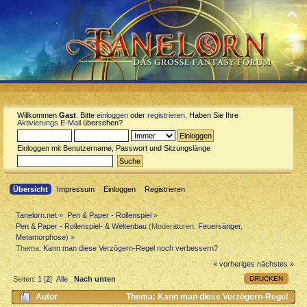
Willkommen
Gast
. Bitte
einloggen
oder
registrieren
. Haben Sie Ihre
Aktivierungs E-Mail
übersehen?
Einloggen mit Benutzername, Passwort und Sitzungslänge
Übersicht
Impressum
Einloggen
Registrieren
Tanelorn.net
»
Pen & Paper - Rollenspiel
»
Pen & Paper - Rollenspiel- & Weltenbau
(Moderatoren:
Feuersänger
,
Metamorphose
) »
Thema:
Kann man diese Verzögern-Regel noch verbessern?
« vorheriges
nächstes »
DRUCKEN
Seiten:
1
[
2
]
Alle
Nach unten
Autor
Thema: Kann man diese Verzögern-Regel