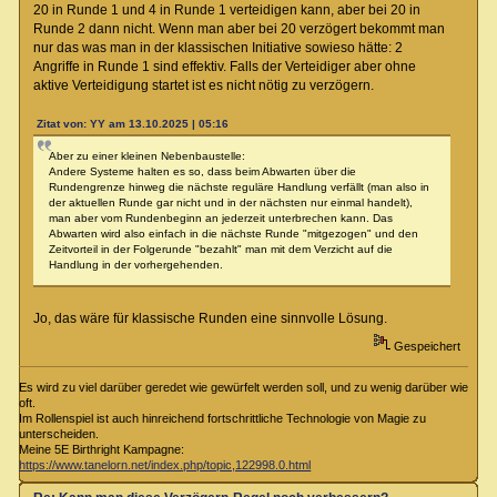
20 in Runde 1 und 4 in Runde 1 verteidigen kann, aber bei 20 in
Runde 2 dann nicht. Wenn man aber bei 20 verzögert bekommt man
nur das was man in der klassischen Initiative sowieso hätte: 2
Angriffe in Runde 1 sind effektiv. Falls der Verteidiger aber ohne
aktive Verteidigung startet ist es nicht nötig zu verzögern.
Zitat von: YY am 13.10.2025 | 05:16
Aber zu einer kleinen Nebenbaustelle:
Andere Systeme halten es so, dass beim Abwarten über die
Rundengrenze hinweg die nächste reguläre Handlung verfällt (man also in
der aktuellen Runde gar nicht und in der nächsten nur einmal handelt),
man aber vom Rundenbeginn an jederzeit unterbrechen kann. Das
Abwarten wird also einfach in die nächste Runde "mitgezogen" und den
Zeitvorteil in der Folgerunde "bezahlt" man mit dem Verzicht auf die
Handlung in der vorhergehenden.
Jo, das wäre für klassische Runden eine sinnvolle Lösung.
Gespeichert
Es wird zu viel darüber geredet wie gewürfelt werden soll, und zu wenig darüber wie
oft.
Im Rollenspiel ist auch hinreichend fortschrittliche Technologie von Magie zu
unterscheiden.
Meine 5E Birthright Kampagne:
https://www.tanelorn.net/index.php/topic,122998.0.html