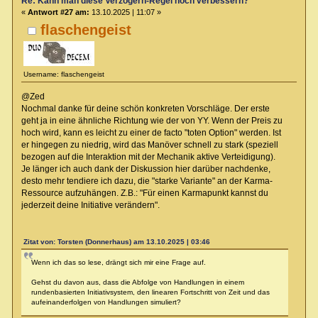
Re: Kann man diese Verzögern-Regel noch verbessern?
«
Antwort #27 am:
13.10.2025 | 11:07 »
flaschengeist
Username: flaschengeist
@Zed
Nochmal danke für deine schön konkreten Vorschläge. Der erste
geht ja in eine ähnliche Richtung wie der von YY. Wenn der Preis zu
hoch wird, kann es leicht zu einer de facto "toten Option" werden. Ist
er hingegen zu niedrig, wird das Manöver schnell zu stark (speziell
bezogen auf die Interaktion mit der Mechanik aktive Verteidigung).
Je länger ich auch dank der Diskussion hier darüber nachdenke,
desto mehr tendiere ich dazu, die "starke Variante" an der Karma-
Ressource aufzuhängen. Z.B.: "Für einen Karmapunkt kannst du
jederzeit deine Initiative verändern".
Zitat von: Torsten (Donnerhaus) am 13.10.2025 | 03:46
Wenn ich das so lese, drängt sich mir eine Frage auf.
Gehst du davon aus, dass die Abfolge von Handlungen in einem
rundenbasierten Initiativsystem, den linearen Fortschritt von Zeit und das
aufeinanderfolgen von Handlungen simuliert?