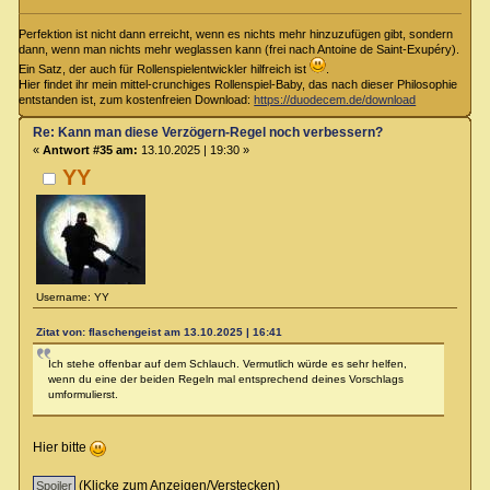
Perfektion ist nicht dann erreicht, wenn es nichts mehr hinzuzufügen gibt, sondern
dann, wenn man nichts mehr weglassen kann (frei nach Antoine de Saint-Exupéry).
Ein Satz, der auch für Rollenspielentwickler hilfreich ist
.
Hier findet ihr mein mittel-crunchiges Rollenspiel-Baby, das nach dieser Philosophie
entstanden ist, zum kostenfreien Download:
https://duodecem.de/download
Re: Kann man diese Verzögern-Regel noch verbessern?
«
Antwort #35 am:
13.10.2025 | 19:30 »
YY
Username: YY
Zitat von: flaschengeist am 13.10.2025 | 16:41
Ich stehe offenbar auf dem Schlauch. Vermutlich würde es sehr helfen,
wenn du eine der beiden Regeln mal entsprechend deines Vorschlags
umformulierst.
Hier bitte
(Klicke zum Anzeigen/Verstecken)