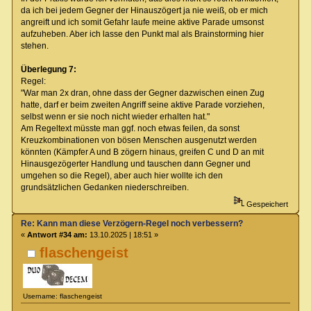
da ich bei jedem Gegner der Hinauszögert ja nie weiß, ob er mich
angreift und ich somit Gefahr laufe meine aktive Parade umsonst
aufzuheben. Aber ich lasse den Punkt mal als Brainstorming hier
stehen.
Überlegung 7:
Regel:
"War man 2x dran, ohne dass der Gegner dazwischen einen Zug
hatte, darf er beim zweiten Angriff seine aktive Parade vorziehen,
selbst wenn er sie noch nicht wieder erhalten hat."
Am Regeltext müsste man ggf. noch etwas feilen, da sonst
Kreuzkombinationen von bösen Menschen ausgenutzt werden
könnten (Kämpfer A und B zögern hinaus, greifen C und D an mit
Hinausgezögerter Handlung und tauschen dann Gegner und
umgehen so die Regel), aber auch hier wollte ich den
grundsätzlichen Gedanken niederschreiben.
Gespeichert
Re: Kann man diese Verzögern-Regel noch verbessern?
«
Antwort #34 am:
13.10.2025 | 18:51 »
flaschengeist
Username: flaschengeist