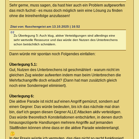
Sehr gerne, muss sagen, da hast hier auch ein Problem aufgeworfen
das mich fuchst - es muss doch möglich sein eine Lösung zu finden
ohne die Inireihenfolge anzufassen!
Zitat von: flaschengeist am 13.10.2025 | 16:52
Zu Überlegung 5: Auch klug, aktive Verteidigungen sind allerdings eine
sehr wertvolle Ressource und das würde den Nutzen des Unterbrechens
schon beträchtlich schmälern.
Dann würde mir spontan noch Folgendes einfallen:
Überlegung 5.1:
Gut, Nutzen des Unterbrechens ist geschmählert - warum nicht im
gleichen Zug wieder aufwerten indem man beim Unterbrechen die
Mehrfachangriffe doch erlaubt? (Dann hat man zusätzlich gleich
noch eine Sonderregel eliminiert).
Überlegung 6:
Die aktive Parade ist nicht auf einen Angriff gemünzt, sondern auf
einen Gegner. Das würde bedeuten, bis ich das nächste mal dran
bin, darf ich gegen diesen Gegner ALLE Attacken aktiv verteidigen.
Das würde theoretisch Konstellationen entschärfen, in denen durch
hinausgezögerte Handlungen mehrere Angriffe auf jemanden
Stattfinden können ohne dass er die aktive Parade wiedererlangt.
In der Praxis würde ich vermuten, das dies nicht so recht funktioniert,