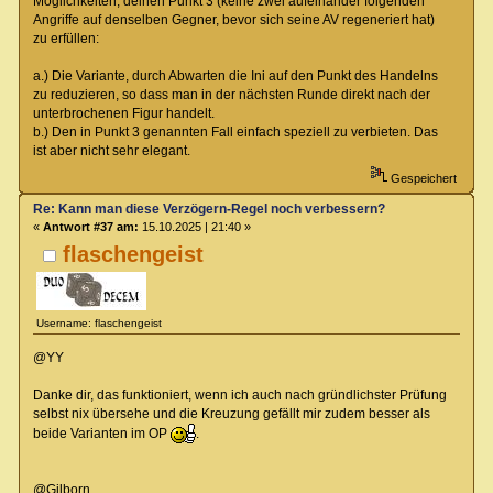
Möglichkeiten, deinen Punkt 3 (keine zwei aufeinander folgenden
Angriffe auf denselben Gegner, bevor sich seine AV regeneriert hat)
zu erfüllen:
a.) Die Variante, durch Abwarten die Ini auf den Punkt des Handelns
zu reduzieren, so dass man in der nächsten Runde direkt nach der
unterbrochenen Figur handelt.
b.) Den in Punkt 3 genannten Fall einfach speziell zu verbieten. Das
ist aber nicht sehr elegant.
Gespeichert
Re: Kann man diese Verzögern-Regel noch verbessern?
«
Antwort #37 am:
15.10.2025 | 21:40 »
flaschengeist
Username: flaschengeist
@YY
Danke dir, das funktioniert, wenn ich auch nach gründlichster Prüfung
selbst nix übersehe und die Kreuzung gefällt mir zudem besser als
beide Varianten im OP
.
@Gilborn