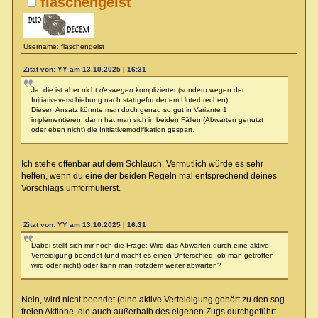
flaschengeist
Username: flaschengeist
Zitat von: YY am 13.10.2025 | 16:31
Ja, die ist aber nicht
deswegen
komplizierter (sondern wegen der
Initiativeverschiebung nach stattgefundenem Unterbrechen).
Diesen Ansatz könnte man doch genau so gut in Variante 1
implementieren, dann hat man sich in beiden Fällen (Abwarten genutzt
oder eben nicht) die Initiativemodifikation gespart.
Ich stehe offenbar auf dem Schlauch. Vermutlich würde es sehr
helfen, wenn du eine der beiden Regeln mal entsprechend deines
Vorschlags umformulierst.
Zitat von: YY am 13.10.2025 | 16:31
Dabei stellt sich mir noch die Frage: Wird das Abwarten durch eine aktive
Verteidigung beendet (und macht es einen Unterschied, ob man getroffen
wird oder nicht) oder kann man trotzdem weiter abwarten?
Nein, wird nicht beendet (eine aktive Verteidigung gehört zu den sog.
freien Aktione, die auch außerhalb des eigenen Zugs durchgeführt