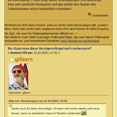
Zu Überlegung 5: Auch klug, aktive Verteidigungen sind allerdings
eine sehr wertvolle Ressource und das würde den Nutzen des
Unterbrechens schon beträchtlich schmälern.
Gespeichert
Perfektion ist nicht dann erreicht, wenn es nichts mehr hinzuzufügen gibt, sondern
dann, wenn man nichts mehr weglassen kann (frei nach Antoine de Saint-Exupéry).
Ein Satz, der auch für Rollenspielentwickler hilfreich ist
.
Hier findet ihr mein mittel-crunchiges Rollenspiel-Baby, das nach dieser Philosophie
entstanden ist, zum kostenfreien Download:
https://duodecem.de/download
Re: Kann man diese Verzögern-Regel noch verbessern?
«
Antwort #33 am:
13.10.2025 | 17:41 »
gilborn
Username: gilborn
Zitat von: flaschengeist am 13.10.2025 | 16:52
Danke auch für deine Vorschläge. Ich kann mich immer wieder aufs neue
freuen, wenn so produktiver Input im Tanelorn rumkommt
.