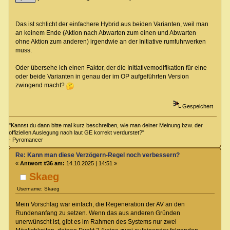
Das ist schlicht der einfachere Hybrid aus beiden Varianten, weil man
an keinem Ende (Aktion nach Abwarten zum einen und Abwarten
ohne Aktion zum anderen) irgendwie an der Initiative rumfuhrwerken
muss.
Oder übersehe ich einen Faktor, der die Initiativemodifikation für eine
oder beide Varianten in genau der im OP aufgeführten Version
zwingend macht?
Gespeichert
"Kannst du dann bitte mal kurz beschreiben, wie man deiner Meinung bzw. der
offiziellen Auslegung nach laut GE korrekt verdurstet?"
- Pyromancer
Re: Kann man diese Verzögern-Regel noch verbessern?
«
Antwort #36 am:
14.10.2025 | 14:51 »
Skaeg
Username: Skaeg
Mein Vorschlag war einfach, die Regeneration der AV an den
Rundenanfang zu setzen. Wenn das aus anderen Gründen
unerwünscht ist, gibt es im Rahmen des Systems nur zwei