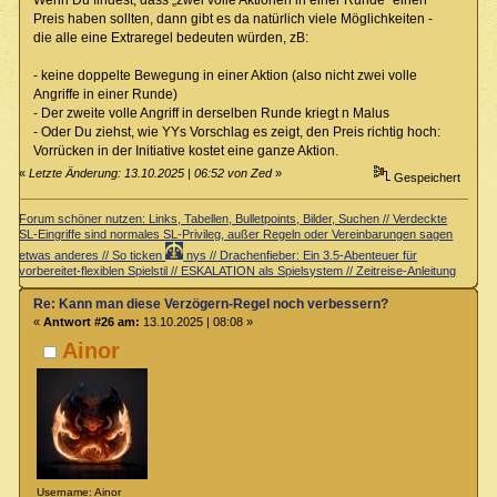
Preis haben sollten, dann gibt es da natürlich viele Möglichkeiten -
die alle eine Extraregel bedeuten würden, zB:
- keine doppelte Bewegung in einer Aktion (also nicht zwei volle
Angriffe in einer Runde)
- Der zweite volle Angriff in derselben Runde kriegt n Malus
- Oder Du ziehst, wie YYs Vorschlag es zeigt, den Preis richtig hoch:
Vorrücken in der Initiative kostet eine ganze Aktion.
«
Letzte Änderung: 13.10.2025 | 06:52 von Zed
»
Gespeichert
Forum schöner nutzen: Links, Tabellen, Bulletpoints, Bilder, Suchen // Verdeckte
SL-Eingriffe sind normales SL-Privileg, außer Regeln oder Vereinbarungen sagen
etwas anderes // So ticken
nys // Drachenfieber: Ein 3.5-Abenteuer für
vorbereitet-flexiblen Spielstil // ESKALATION als Spielsystem // Zeitreise-Anleitung
Re: Kann man diese Verzögern-Regel noch verbessern?
«
Antwort #26 am:
13.10.2025 | 08:08 »
Ainor
Username: Ainor