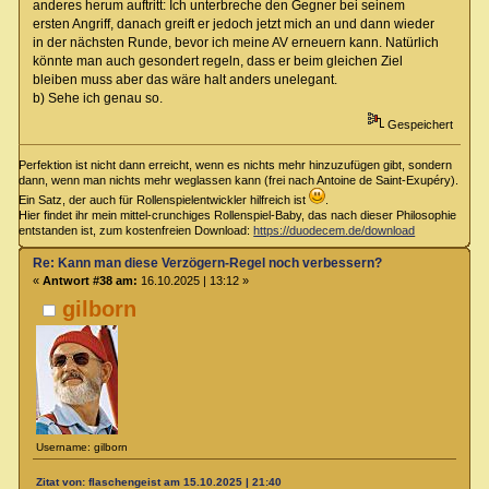
anderes herum auftritt: Ich unterbreche den Gegner bei seinem
ersten Angriff, danach greift er jedoch jetzt mich an und dann wieder
in der nächsten Runde, bevor ich meine AV erneuern kann. Natürlich
könnte man auch gesondert regeln, dass er beim gleichen Ziel
bleiben muss aber das wäre halt anders unelegant.
b) Sehe ich genau so.
Gespeichert
Perfektion ist nicht dann erreicht, wenn es nichts mehr hinzuzufügen gibt, sondern
dann, wenn man nichts mehr weglassen kann (frei nach Antoine de Saint-Exupéry).
Ein Satz, der auch für Rollenspielentwickler hilfreich ist
.
Hier findet ihr mein mittel-crunchiges Rollenspiel-Baby, das nach dieser Philosophie
entstanden ist, zum kostenfreien Download:
https://duodecem.de/download
Re: Kann man diese Verzögern-Regel noch verbessern?
«
Antwort #38 am:
16.10.2025 | 13:12 »
gilborn
Username: gilborn
Zitat von: flaschengeist am 15.10.2025 | 21:40