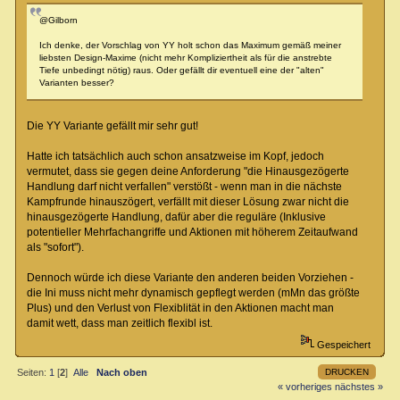
@Gilborn
Ich denke, der Vorschlag von YY holt schon das Maximum gemäß meiner
liebsten Design-Maxime (nicht mehr Kompliziertheit als für die anstrebte
Tiefe unbedingt nötig) raus. Oder gefällt dir eventuell eine der "alten"
Varianten besser?
Die YY Variante gefällt mir sehr gut!
Hatte ich tatsächlich auch schon ansatzweise im Kopf, jedoch
vermutet, dass sie gegen deine Anforderung "die Hinausgezögerte
Handlung darf nicht verfallen" verstößt - wenn man in die nächste
Kampfrunde hinauszögert, verfällt mit dieser Lösung zwar nicht die
hinausgezögerte Handlung, dafür aber die reguläre (Inklusive
potentieller Mehrfachangriffe und Aktionen mit höherem Zeitaufwand
als "sofort").
Dennoch würde ich diese Variante den anderen beiden Vorziehen -
die Ini muss nicht mehr dynamisch gepflegt werden (mMn das größte
Plus) und den Verlust von Flexiblität in den Aktionen macht man
damit wett, dass man zeitlich flexibl ist.
Gespeichert
DRUCKEN
Seiten:
1
[
2
]
Alle
Nach oben
« vorheriges
nächstes »