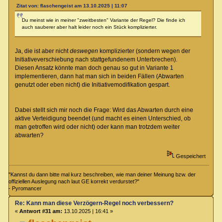
Zitat von: flaschengeist am 13.10.2025 | 11:07
Du meinst wie in meiner "zweitbesten" Variante der Regel? Die finde ich
auch sauberer aber halt leider noch ein Stück komplizierter.
Ja, die ist aber nicht
deswegen
komplizierter (sondern wegen der
Initiativeverschiebung nach stattgefundenem Unterbrechen).
Diesen Ansatz könnte man doch genau so gut in Variante 1
implementieren, dann hat man sich in beiden Fällen (Abwarten
genutzt oder eben nicht) die Initiativemodifikation gespart.
Dabei stellt sich mir noch die Frage: Wird das Abwarten durch eine
aktive Verteidigung beendet (und macht es einen Unterschied, ob
man getroffen wird oder nicht) oder kann man trotzdem weiter
abwarten?
Gespeichert
"Kannst du dann bitte mal kurz beschreiben, wie man deiner Meinung bzw. der
offiziellen Auslegung nach laut GE korrekt verdurstet?"
- Pyromancer
Re: Kann man diese Verzögern-Regel noch verbessern?
«
Antwort #31 am:
13.10.2025 | 16:41 »