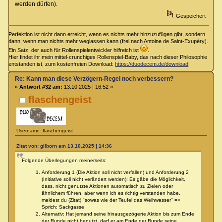
werden dürfen).
Gespeichert
Perfektion ist nicht dann erreicht, wenn es nichts mehr hinzuzufügen gibt, sondern
dann, wenn man nichts mehr weglassen kann (frei nach Antoine de Saint-Exupéry).
Ein Satz, der auch für Rollenspielentwickler hilfreich ist
.
Hier findet ihr mein mittel-crunchiges Rollenspiel-Baby, das nach dieser Philosophie
entstanden ist, zum kostenfreien Download:
https://duodecem.de/download
Re: Kann man diese Verzögern-Regel noch verbessern?
«
Antwort #32 am:
13.10.2025 | 16:52 »
flaschengeist
Username: flaschengeist
Zitat von: gilborn am 13.10.2025 | 14:36
Folgende Überlegungen meinerseits:
Anforderung 1 (Die Aktion soll nicht verfallen) und Anforderung 2
(Initiative soll nicht verändert werden): Es gäbe die Möglichkeit,
dass, nicht genutzte Aktionen automatisch zu Zielen oder
ähnlichem führen, aber wenn ich es richtig verstanden habe,
meidest du (Zitat) "sowas wie der Teufel das Weihwasser" =>
Sprich: Sackgasse
Alternativ: Hat jemand seine hinausgezögerte Aktion bis zum Ende
der Runde nicht benutzt, darf er am Ende der Runde seine