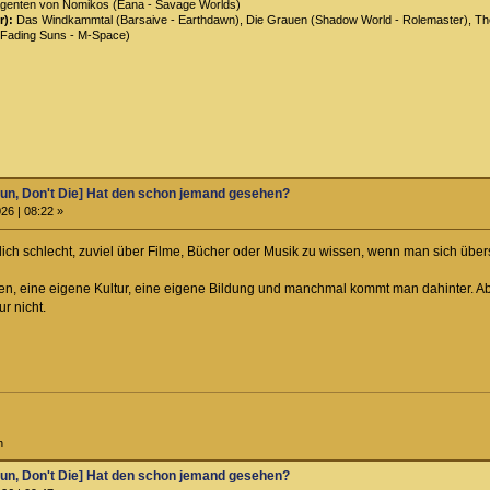
genten von Nomikos (Eana - Savage Worlds)
r):
Das Windkammtal (Barsaive - Earthdawn), Die Grauen (Shadow World - Rolemaster), The 
Fading Suns - M-Space)
un, Don't Die] Hat den schon jemand gesehen?
26 | 08:22 »
ich schlecht, zuviel über Filme, Bücher oder Musik zu wissen, wenn man sich übers 
en, eine eigene Kultur, eine eigene Bildung und manchmal kommt man dahinter. Ab
r nicht.
h
un, Don't Die] Hat den schon jemand gesehen?