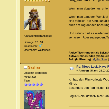
Okay, jetzt hab ich ihn gesehe
Wenn man abgedrehtes, unterha
Wenn man dagegen Wert legt au
sind möglich, die Singularität
auch am Tag danach noch ungl
Und natürlich ist es wieder m
Kaufabenteueranpasser
verlassen. Aber zugegeben, T
Beiträge: 12.394
Geschlecht:
Username: Weltengeist
Aktive Tischrunden (als SpL):
A
Aktive Onlinerunden (als Spiele
Solo (in Planung):
Mythic Suns
(
Re: [Good Luck, Have F
Sashael
«
Antwort #5 am:
25.03.20
umsonst gestorben
Moderator
Ich hab den Film vorletzte W
Titan
Mirror.
Besonders den Part mit den Elt
Logik? Nein, definitiv nicht. U