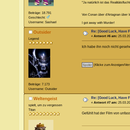
"Ja natürlich ist das Realitätsfluc
Beiträge: 18.791
Von Conan über d'Artagnan über Ind
Geschlecht:
Username: Sashael
I got away with Murder!
Re: [Good Luck, Have F
Outsider
«
Antwort #6 am:
25.03.20
Legend
Ich habe ihn noch nicht gesehe
(Klicke zum Anzeigen/Ver
Beiträge: 7.173
Username: Outsider
Re: [Good Luck, Have F
Weltengeist
«
Antwort #7 am:
25.03.20
spielt, um zu vergessen
Titan
Gefühlt hat der Film von unfa