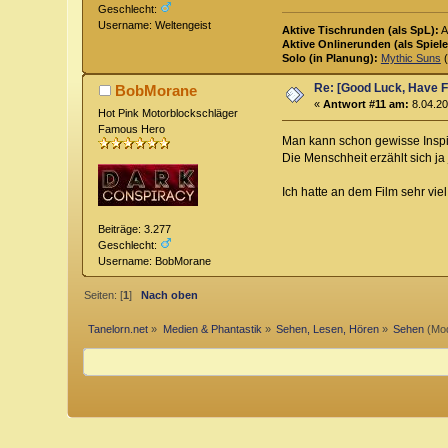
Geschlecht:
Username: Weltengeist
Aktive Tischrunden (als SpL):
A
Aktive Onlinerunden (als Spiele
Solo (in Planung):
Mythic Suns
(
Re: [Good Luck, Have F
BobMorane
«
Antwort #11 am:
8.04.20
Hot Pink Motorblockschläger
Famous Hero
Man kann schon gewisse Inspir
Die Menschheit erzählt sich ja
Ich hatte an dem Film sehr vie
Beiträge: 3.277
Geschlecht:
Username: BobMorane
Seiten: [
1
]
Nach oben
Tanelorn.net
»
Medien & Phantastik
»
Sehen, Lesen, Hören
»
Sehen
(Mod