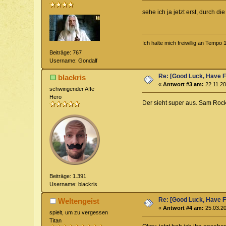
sehe ich ja jetzt erst, durch d
Ich halte mich freiwillig an Temp
Beiträge: 767
Username: Gondalf
Re: [Good Luck, Have F
blackris
«
Antwort #3 am:
22.11.20
schwingender Affe
Hero
Der sieht super aus. Sam Rockw
Beiträge: 1.391
Username: blackris
Re: [Good Luck, Have F
Weltengeist
«
Antwort #4 am:
25.03.20
spielt, um zu vergessen
Titan