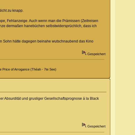
icht zu knapp.
Nope, Fehlanzeige. Auch wenn man die Prämissen (Zeitreisen
s Ganze dermaßen hanebüchen selbstwidersprüchlich, dass ich
 mein Sohn hätte dagegen beinahe wutschnaubend das Kino
Gespeichert
Price of Arrogance (Théah - 7te See)
 Absurdität und grusliger Gesellschaftsprognose á la Black
Gespeichert