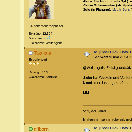
Aktive Tischrunden (als SpL):
A
Aktive Onlinerunden (als Spiele
Solo (in Planung):
Mythic Suns
(
Kaufabenteueranpasser
Beiträge: 12.394
Geschlecht:
Username: Weltengeist
Re: [Good Luck, Have F
Taktikus
«
Antwort #8 am:
26.03.20
Experienced
@Weltengeist Es ist grundsätzl
Beiträge: 319
Username: Taktikus
Jeder hat Wurzeln und Vorlieb
kennt man das abgekupferte nu
MM
Veni, Vidi, Vomiti
Ich kam, ich sah, ich übergab mic
Re: [Good Luck, Have F
gilborn