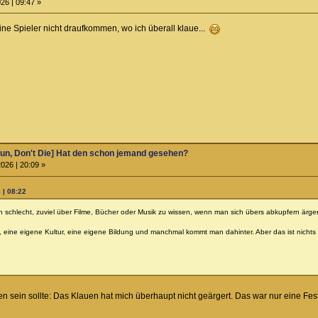
26 | 09:47 »
ne Spieler nicht draufkommen, wo ich überall klaue...
un, Don't Die] Hat den schon jemand gesehen?
026 | 20:09 »
 | 08:22
h schlecht, zuviel über Filme, Bücher oder Musik zu wissen, wenn man sich übers abkupfern ärgert
, eine eigene Kultur, eine eigene Bildung und manchmal kommt man dahinter. Aber das ist nich
 sein sollte: Das Klauen hat mich überhaupt nicht geärgert. Das war nur eine Fests