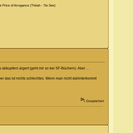
Price of Arrogance (Théah - 7te See)
abkupfern ärgert (geht mir so bei SF-Büchern). Aber ...
er das ist nichts schlechtes. Wenn man nicht dahinterkommt
Gespeichert