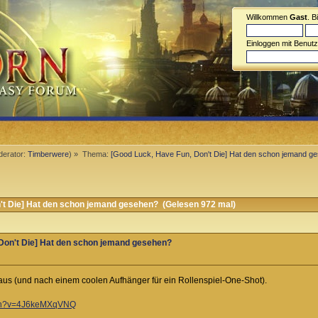
Willkommen
Gast
. B
Einloggen mit Benut
erator:
Timberwere
) »
Thema:
[Good Luck, Have Fun, Don't Die] Hat den schon jemand g
't Die] Hat den schon jemand gesehen? (Gelesen 972 mal)
Don't Die] Hat den schon jemand gesehen?
us (und nach einem coolen Aufhänger für ein Rollenspiel-One-Shot).
tch?v=4J6keMXqVNQ