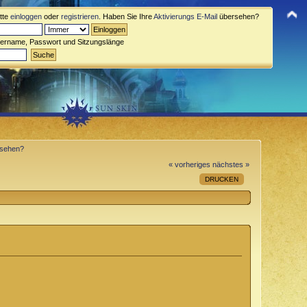
itte
einloggen
oder
registrieren
. Haben Sie Ihre
Aktivierungs E-Mail
übersehen?
zername, Passwort und Sitzungslänge
esehen?
« vorheriges
nächstes »
DRUCKEN