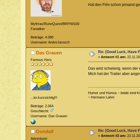
Hat den Film schon jemand g
Mythras/RuneQuest/BRP/W100-
Fanatiker
Beiträge: 4.080
Username: AndreJarosch
Re: [Good Luck, Have F
Das Grauen
«
Antwort #1 am:
22.11.20
Famous Hero
Das wird schwierig, wenn der e
Mich hat der Trailer aber ange
Humor und Humus – beide sind fru
~ Hermann Lahm
...ist kurzsichtig!!!
Beiträge: 2.064
Geschlecht:
Username: Das Grauen
Re: [Good Luck, Have F
Gondalf
«
Antwort #2 am:
22.11.20
Adventurer