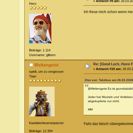
«
Antwort #9 am:
26.03.20
Hero
Ich freue mich schon wenn mei
Beiträge: 1.114
Username: gilborn
Re: [Good Luck, Have F
Weltengeist
«
Antwort #10 am:
26.03.2
spielt, um zu vergessen
Titan
Zitat von: Taktikus am 26.03.2026
@Weltengeist Es ist grundsätzlic
Jeder hat Wurzeln und Vorlieben
abgekupferte nur nicht.
MM
Kaufabenteueranpasser
Falls das falsch rübergekommen
Beiträge: 12.394