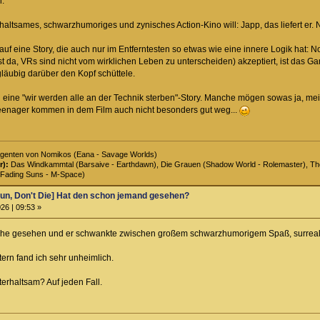
n.
ltsames, schwarzhumoriges und zynisches Action-Kino will: Japp, das liefert er. N
f eine Story, die auch nur im Entferntesten so etwas wie eine innere Logik hat: 
 ist da, VRs sind nicht vom wirklichen Leben zu unterscheiden) akzeptiert, ist da
äubig darüber den Kopf schüttele.
al eine "wir werden alle an der Technik sterben"-Story. Manche mögen sowas ja,
eenager kommen in dem Film auch nicht besonders gut weg...
genten von Nomikos (Eana - Savage Worlds)
r):
Das Windkammtal (Barsaive - Earthdawn), Die Grauen (Shadow World - Rolemaster), The 
Fading Suns - M-Space)
un, Don't Die] Hat den schon jemand gesehen?
26 | 09:53 »
oche gesehen und er schwankte zwischen großem schwarzhumorigem Spaß, surrealer
ern fand ich sehr unheimlich.
nterhaltsam? Auf jeden Fall.