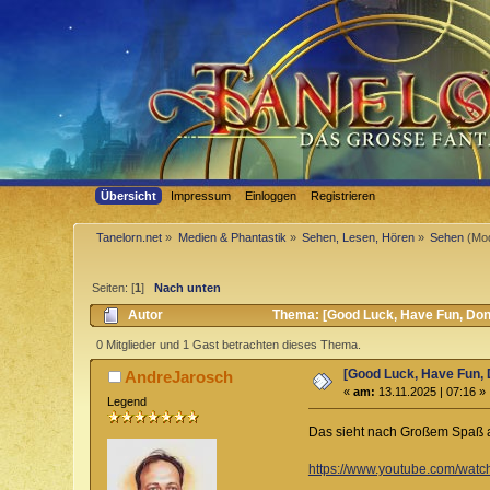
Übersicht
Impressum
Einloggen
Registrieren
Tanelorn.net
»
Medien & Phantastik
»
Sehen, Lesen, Hören
»
Sehen
(Mod
Seiten: [
1
]
Nach unten
Autor
Thema: [Good Luck, Have Fun, Don
0 Mitglieder und 1 Gast betrachten dieses Thema.
[Good Luck, Have Fun, 
AndreJarosch
«
am:
13.11.2025 | 07:16 »
Legend
Das sieht nach Großem Spaß a
https://www.youtube.com/wa