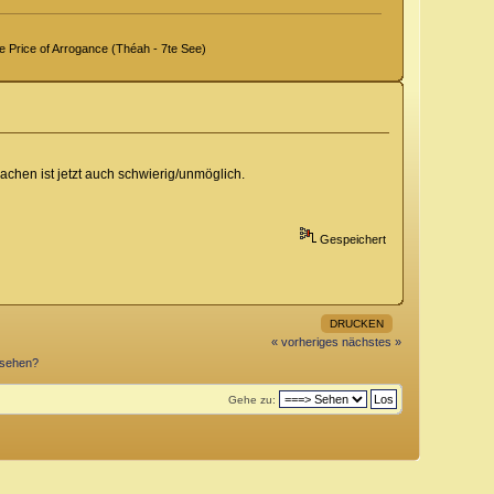
Price of Arrogance (Théah - 7te See)
achen ist jetzt auch schwierig/unmöglich.
Gespeichert
DRUCKEN
« vorheriges
nächstes »
esehen?
Gehe zu: