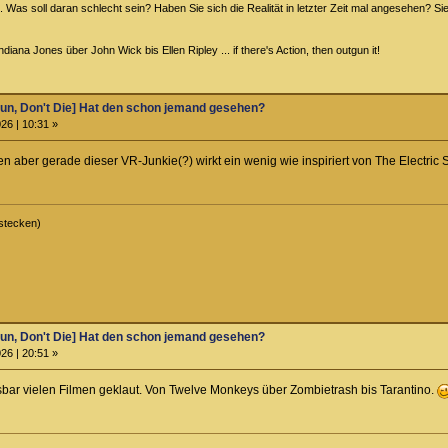
ht. Was soll daran schlecht sein? Haben Sie sich die Realität in letzter Zeit mal angesehen? Sie
iana Jones über John Wick bis Ellen Ripley ... if there's Action, then outgun it!
un, Don't Die] Hat den schon jemand gesehen?
26 | 10:31 »
n aber gerade dieser VR-Junkie(?) wirkt ein wenig wie inspiriert von The Electric 
stecken)
un, Don't Die] Hat den schon jemand gesehen?
26 | 20:51 »
ssbar vielen Filmen geklaut. Von Twelve Monkeys über Zombietrash bis Tarantino.