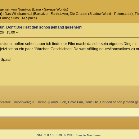
genten von Nomikos (Eana - Savage Worlds)
r):
Das Windkammtal (Barsaive - Earthdawn), Die Grauen (Shadow World - Rolemaster), The 
Fading Suns - M-Space)
un, Don't Die] Hat den schon jemand gesehen?
26 | 13:00 »
stionsquellen sehen, aber ich finde der Film macht da sehr sein eigenes Ding mit.
 jetzt schon ein paar Jährchen Geschichten. Da was völling neues/innovatives zu m
l Spaß!
erator:
Timberwere
) »
Thema:
[Good Luck, Have Fun, Don't Die] Hat den schon jemand g
SMF 2.0.15
|
SMF © 2013
,
Simple Machines