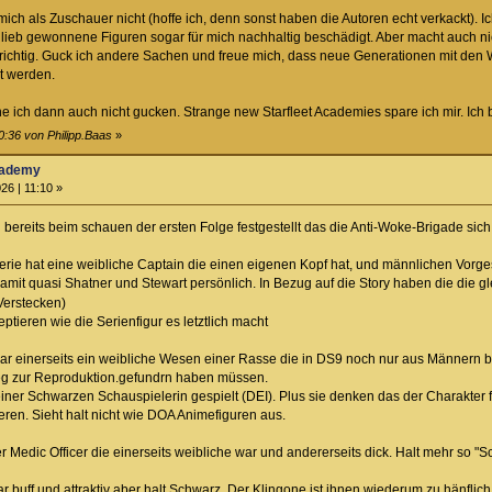
ch als Zuschauer nicht (hoffe ich, denn sonst haben die Autoren echt verkackt). Ich
lieb gewonnene Figuren sogar für mich nachhaltig beschädigt. Aber macht auch nich
so richtig. Guck ich andere Sachen und freue mich, dass neue Generationen mit den
t werden.
he ich dann auch nicht gucken. Strange new Starfleet Academies spare ich mir. Ich b
0:36 von Philipp.Baas
»
Academy
26 | 11:10 »
ich bereits beim schauen der ersten Folge festgestellt das die Anti-Woke-Brigade sic
rie hat eine weibliche Captain die einen eigenen Kopf hat, und männlichen Vorgese
amit quasi Shatner und Stewart persönlich. In Bezug auf die Story haben die die g
Verstecken)
ptieren wie die Serienfigur es letztlich macht
r einerseits ein weibliche Wesen einer Rasse die in DS9 noch nur aus Männern be
eg zur Reproduktion.gefundrn haben müssen.
ner Schwarzen Schauspielerin gespielt (DEI). Plus sie denken das der Charakter fett
ren. Sieht halt nicht wie DOA Animefiguren aus.
Medic Officer die einerseits weibliche war und andererseits dick. Halt mehr so "Sco
r buff und attraktiv aber halt Schwarz. Der Klingone ist ihnen wiederum zu hänflich 