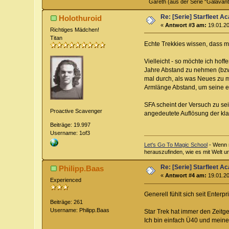
Gareth (aus der Serie "Galavant
Re: [Serie] Starfleet 
Holothuroid
«
Antwort #3 am:
19.01.20
Richtiges Mädchen!
Titan
Echte Trekkies wissen, dass man
Vielleicht - so möchte ich hof
Jahre Abstand zu nehmen (bzw
mal durch, als was Neues zu m
Armlänge Abstand, um seine ei
SFA scheint der Versuch zu se
Proactive Scavenger
angedeutete Auflösung der kl
Beiträge: 19.997
Username: 1of3
Let's Go To Magic School
- Wenn m
herauszufinden, wie es mit Welt u
Re: [Serie] Starfleet 
Philipp.Baas
«
Antwort #4 am:
19.01.20
Experienced
Generell fühlt sich seit Enterpr
Beiträge: 261
Username: Philipp.Baas
Star Trek hat immer den Zeitg
Ich bin einfach Ü40 und mein