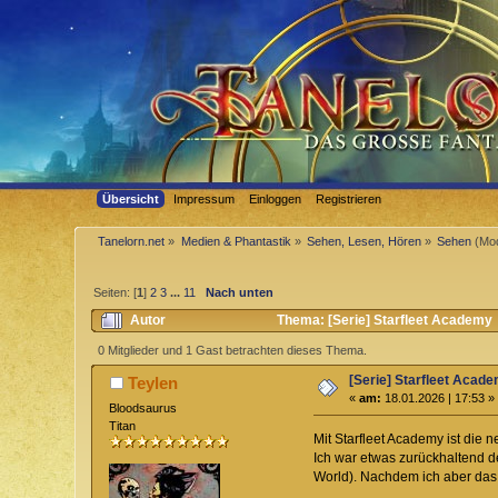
Übersicht
Impressum
Einloggen
Registrieren
Tanelorn.net
»
Medien & Phantastik
»
Sehen, Lesen, Hören
»
Sehen
(Mod
Seiten: [
1
]
2
3
...
11
Nach unten
Autor
Thema: [Serie] Starfleet Academy
0 Mitglieder und 1 Gast betrachten dieses Thema.
[Serie] Starfleet Acad
Teylen
«
am:
18.01.2026 | 17:53 »
Bloodsaurus
Titan
Mit Starfleet Academy ist die ne
Ich war etwas zurückhaltend d
World). Nachdem ich aber das