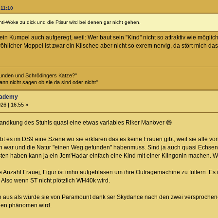
 11:10
ti-Woke zu dick und die Ftisur wird bei denen gar nicht gehen.
 ein Kumpel auch aufgeregt, weil: Wer baut sein "Kind" nicht so attraktiv wie mög
fröhlicher Moppel ist zwar ein Klischee aber nicht so exrem nervig, da stört mich
unden und Schrödingers Katze?"
kann nicht sagen ob sie da sind oder nicht"
Academy
26 | 16:55 »
handkung des Stuhls quasi eine etwas variables Riker Manöver 😅
bt es im DS9 eine Szene wo sie erklären das es keine Frauen gibt, weil sie alle v
n war und die Natur "einen Weg gefunden" habenmuss. Sind ja auch quasi Echse
ten haben kann ja ein Jem'Hadar einfach eine Kind mit einer Klingonin machen. We
nzahl Frauej, Figur ist imho aufgeblasen um ihre Outragemachine zu füttern. Es ist
Also wenn ST nicht plötzlich WH40k wird.
so aus als würde sie von Paramount dank ser Skydance nach den zwei versprochene
einen phänomen wird.