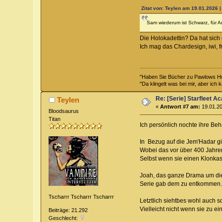
Zitat von: Teylen am 19.01.2026 |
Sam wiederum ist Schwarz, für An
Die Holokadettin? Da hat sich
Ich mag das Chardesign, iwi, 
"Haben Sie Bücher zu Pawlows H
"Da klingelt was bei mir, aber ich 
Re: [Serie] Starfleet 
Teylen
«
Antwort #7 am:
19.01.20
Bloodsaurus
Titan
Ich persönlich nochte ihre Be
In Bezug auf die Jem'Hadar gi
Wobei das vor über 400 Jahre
Selbst wenn sie einen Klonkas
Joah, das ganze Drama um die A
Serie gab dem zu entkommen. 
Tscharrr Tscharrr Tscharrr
Letztlich siehtbes wohl auch 
Vielleicht nicht wenn sie zu 
Beiträge: 21.292
Geschlecht: