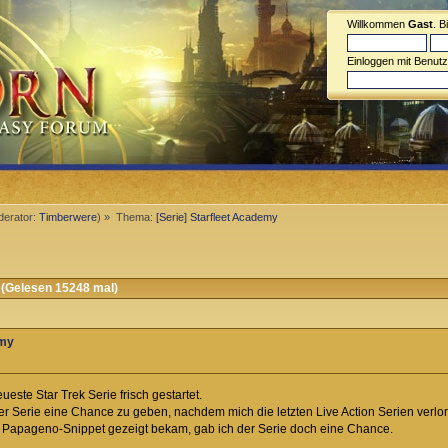
Willkommen
Gast
. B
Einloggen mit Benut
erator:
Timberwere
) »
Thema:
[Serie] Starfleet Academy
 (Gelesen 15248 mal)
emy
ueste Star Trek Serie frisch gestartet.
er Serie eine Chance zu geben, nachdem mich die letzten Live Action Serien verlo
 Papageno-Snippet gezeigt bekam, gab ich der Serie doch eine Chance.