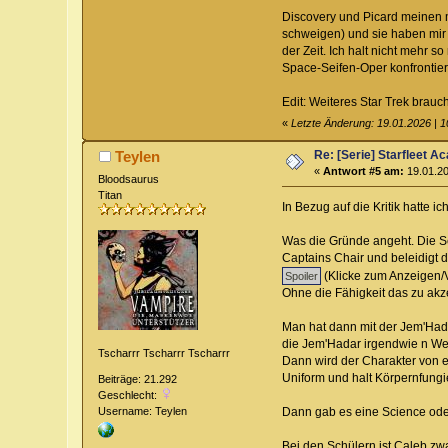
Discovery und Picard meinen mi
schweigen) und sie haben mir 
der Zeit. Ich halt nicht mehr 
Space-Seifen-Oper konfrontier
Edit: Weiteres Star Trek brauc
«
Letzte Änderung: 19.01.2026 | 1
Re: [Serie] Starfleet 
Teylen
«
Antwort #5 am:
19.01.20
Bloodsaurus
Titan
In Bezug auf die Kritik hatte 
Was die Gründe angeht. Die Se
Captains Chair und beleidigt d
(Klicke zum Anzeigen/
Ohne die Fähigkeit das zu akze
Man hat dann mit der Jem'Hada
die Jem'Hadar irgendwie n W
Tscharrr Tscharrr Tscharrr
Dann wird der Charakter von ei
Uniform und halt Körpernfungie
Beiträge: 21.292
Geschlecht:
Username: Teylen
Dann gab es eine Science oder 
Bei den Schülern ist Caleb zwa