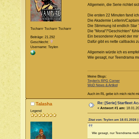
Allgemein, die Serie richtet s
Die ersten 22 Minuten fand ic
Die Akademie Leiterin/Captai
Die Stimmung ist endlich Star T
Tscharrr Tscharrr Tscharrr
Die "Moral"/"Geschichten" füh
Ein besonderer Aspekt der mir
Beiträge: 21.292
Dafür gibt es nette callbacks 
Geschlecht:
Username: Teylen
Allgemein würde ich es empfe
Wie gesagt, nur Teendrama 
Meine Blogs:
Teylen's RPG Corner
WoD News & Artikel
Auch im RL gebe ich mich nicht mi
Re: [Serie] Starfleet 
Talasha
«
Antwort #1 am:
18.01.20
Legend
Zitat von: Teylen am 18.01.2026 |
Wie gesagt, nur Teendrama mu