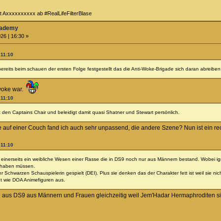
t Axxxxxxxxxx ab #RealLifeFilterBlase
Academy
26 | 16:30 »
 11:10
 bereits beim schauen der ersten Folge festgestellt das die Anti-Woke-Brigade sich daran abreiben 
 woke war.
 11:10
tz den Captains Chair und beleidigt damit quasi Shatner und Stewart persönlich.
ie auf einer Couch fand ich auch sehr unpassend, die andere Szene? Nun ist ein re
 11:10
einerseits ein weibliche Wesen einer Rasse die in DS9 noch nur aus Männern bestand. Wobei igno
 haben müssen.
 Schwarzen Schauspielerin gespielt (DEI). Plus sie denken das der Charakter fett ist weil sie nic
ht wie DOA Animefiguren aus.
aus DS9 aus Männern und Frauen gleichzeitig weil Jem'Hadar Hermaphroditen sin