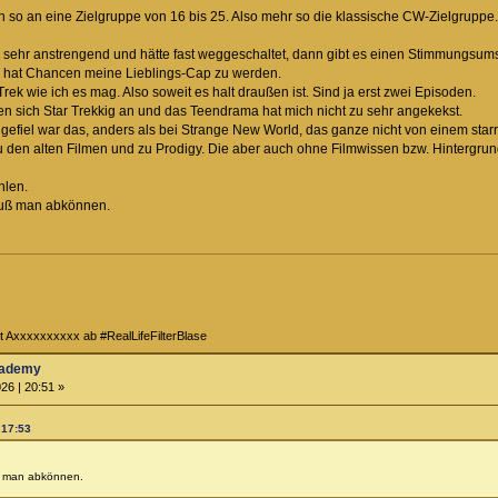
ich so an eine Zielgruppe von 16 bis 25. Also mehr so die klassische CW-Zielgruppe
h sehr anstrengend und hätte fast weggeschaltet, dann gibt es einen Stimmungsum
n hat Chancen meine Lieblings-Cap zu werden.
rek wie ich es mag. Also soweit es halt draußen ist. Sind ja erst zwei Episoden.
len sich Star Trekkig an und das Teendrama hat mich nicht zu sehr angekekst.
 gefiel war das, anders als bei Strange New World, das ganze nicht von einem s
zu den alten Filmen und zu Prodigy. Die aber auch ohne Filmwissen bzw. Hintergrun
hlen.
muß man abkönnen.
t Axxxxxxxxxx ab #RealLifeFilterBlase
Academy
26 | 20:51 »
 17:53
ß man abkönnen.