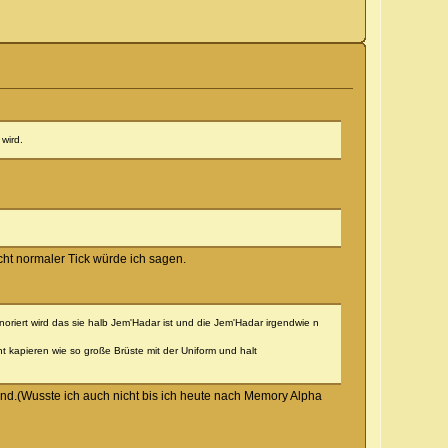
wird.
cht normaler Tick würde ich sagen.
riert wird das sie halb Jem'Hadar ist und die Jem'Hadar irgendwie n
ht kapieren wie so große Brüste mit der Uniform und halt
d.(Wusste ich auch nicht bis ich heute nach Memory Alpha