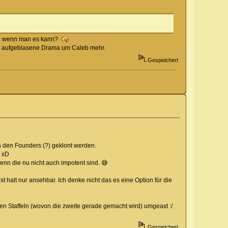
lich wenn man es kann?
 das aufgeblasene Drama um Caleb mehr.
Gespeichert
on den Founders (?) geklont werden.
n xD
nn die nu nicht auch impotent sind. 😅
 halt nur ansehbar. Ich denke nicht das es eine Option für die
n Staffeln (wovon die zweite gerade gemacht wird) umgeaxt :/
Gespeichert