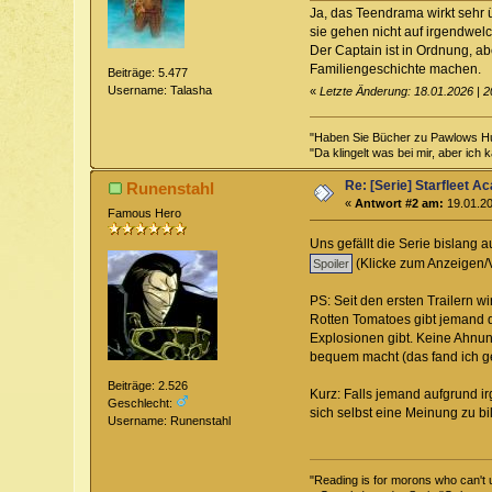
Ja, das Teendrama wirkt sehr ü
sie gehen nicht auf irgendwelc
Der Captain ist in Ordnung, a
Familiengeschichte machen.
Beiträge: 5.477
Username: Talasha
«
Letzte Änderung: 18.01.2026 | 2
"Haben Sie Bücher zu Pawlows H
"Da klingelt was bei mir, aber ich 
Re: [Serie] Starfleet 
Runenstahl
«
Antwort #2 am:
19.01.20
Famous Hero
Uns gefällt die Serie bislang 
(Klicke zum Anzeigen/
PS: Seit den ersten Trailern w
Rotten Tomatoes gibt jemand d
Explosionen gibt. Keine Ahnun
bequem macht (das fand ich ge
Beiträge: 2.526
Kurz: Falls jemand aufgrund i
Geschlecht:
sich selbst eine Meinung zu bi
Username: Runenstahl
"Reading is for morons who can't 