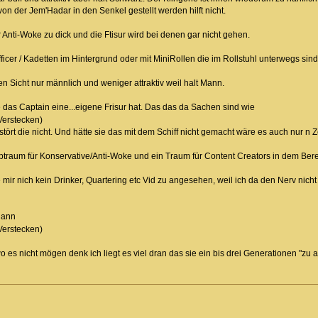
n der Jem'Hadar in den Senkel gestellt werden hilft nicht.
Anti-Woke zu dick und die Ftisur wird bei denen gar nicht gehen.
icer / Kadetten im Hintergrund oder mit MiniRollen die im Rollstuhl unterwegs sind
en Sicht nur männlich und weniger attraktiv weil halt Mann.
das Captain eine...eigene Frisur hat. Das das da Sachen sind wie
Verstecken)
tört die nicht. Und hätte sie das mit dem Schiff nicht gemacht wäre es auch nur n 
Alptraum für Konservative/Anti-Woke und ein Traum für Content Creators in dem Bere
 mir nich kein Drinker, Quartering etc Vid zu angesehen, weil ich da den Nerv nicht 
dann
Verstecken)
es nicht mögen denk ich liegt es viel dran das sie ein bis drei Generationen "zu al