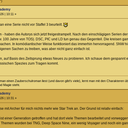
")
Academy
26 | 10:11 »
 eine Serie nicht vor Staffel 3 beurteilt.
fen - haben die Autorys sich jetzt freigestrampelt. Nach den einschlägigen Serien d
. 100 Jahre von TOS). DSC, PIC und LD tun genau das Gegenteil. Die kreisen gan
achen. In komödiantischer Weise funktioniert das immerhin hervorragend. SNW hin
genen Sachen zu treiben, was aber nicht ganz einfach ist.
in, auf Basis des Zeitsprung etwas Neues zu probieren. Ich schaue dem gespannt
assischen Spezies zum Tragen kommt.
an einen Zauberschulroman liest (und davon gibt's viele), lernt man mit den Charakteren über
nd Magie steht.
Academy
26 | 10:31 »
ise mit Archer für mich nichts mehr wie Star Trek an. Der Grund ist relativ einfach:
eist einer Generation getroffen und hat dort viele Themen bearbeitet und vorwegge
e Themen wurden bei TNG, Deep Space Nine, ein wenig Voyager und noch ein ganz k