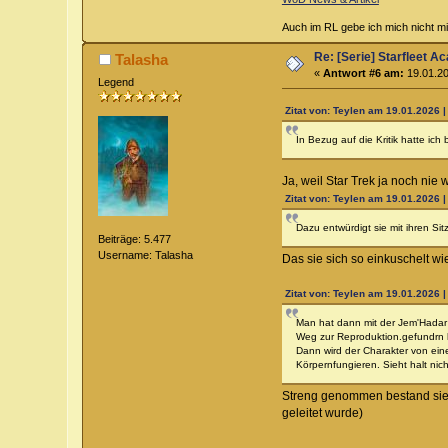
Auch im RL gebe ich mich nicht mi
Re: [Serie] Starfleet 
Talasha
«
Antwort #6 am:
19.01.20
Legend
Zitat von: Teylen am 19.01.2026 |
In Bezug auf die Kritik hatte ich
Ja, weil Star Trek ja noch nie
Zitat von: Teylen am 19.01.2026 |
Dazu entwürdigt sie mit ihren Si
Beiträge: 5.477
Username: Talasha
Das sie sich so einkuschelt w
Zitat von: Teylen am 19.01.2026 |
Man hat dann mit der Jem'Hadar 
Weg zur Reproduktion.gefundrn
Dann wird der Charakter von einer
Körpernfungieren. Sieht halt nic
Streng genommen bestand sie 
geleitet wurde)