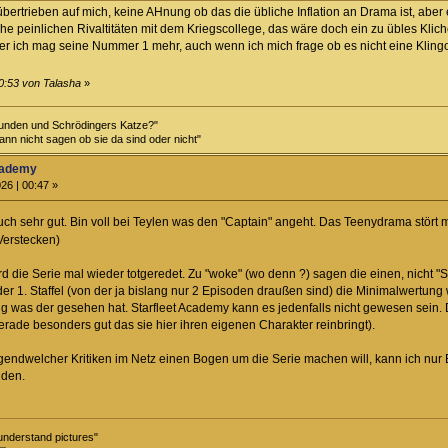
bertrieben auf mich, keine AHnung ob das die übliche Inflation an Drama ist, abe
he peinlichen Rivaltitäten mit dem Kriegscollege, das wäre doch ein zu übles Klich
ber ich mag seine Nummer 1 mehr, auch wenn ich mich frage ob es nicht eine Kling
0:53 von Talasha
»
unden und Schrödingers Katze?"
kann nicht sagen ob sie da sind oder nicht"
Academy
26 | 00:47 »
auch sehr gut. Bin voll bei Teylen was den "Captain" angeht. Das Teenydrama stört m
Verstecken)
ird die Serie mal wieder totgeredet. Zu "woke" (wo denn ?) sagen die einen, nicht
er 1. Staffel (von der ja bislang nur 2 Episoden draußen sind) die Minimalwertun
g was der gesehen hat. Starfleet Academy kann es jedenfalls nicht gewesen sein. D
rade besonders gut das sie hier ihren eigenen Charakter reinbringt).
rgendwelcher Kritiken im Netz einen Bogen um die Serie machen will, kann ich nu
lden.
understand pictures"