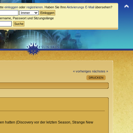
itte
einloggen
oder
registrieren
. Haben Sie Ihre
Aktivierungs E-Mail
übersehen?
zername, Passwort und Sitzungslänge
« vorheriges
nächstes »
DRUCKEN
ren hatten (Discovery vor der letzten Season, Strange New