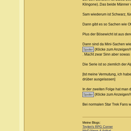
Klingone)..Das beide Männer vo
Sam wiederum ist Schwarz, für 
Dann gibt es so Sachen wie Off
Plus der Bösewicht ist aus der
Dann sind da Mini-Sachen wie 
(Klicke zum Anzeigen/
. Macht zwar Sinn aber sowas s
Die Serie ist so ziemlich der 
[Ist meine Vermutung, ich habe
drüber ausgelassen]
In der zweiten Folge hat man 
(Klicke zum Anzeigen/
Bei normalen Star Trek Fans wo 
Meine Blogs:
Teylen's RPG Corner
WoD News & Artikel