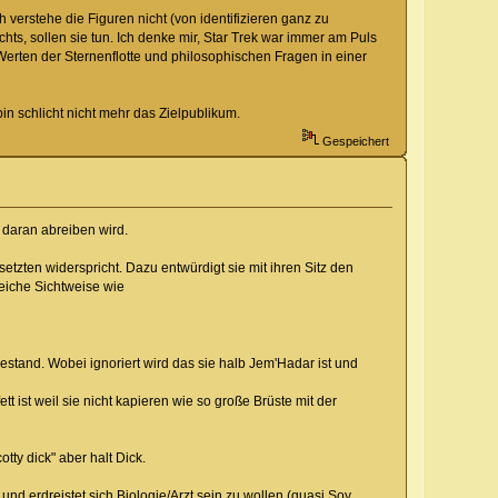
 verstehe die Figuren nicht (von identifizieren ganz zu
ts, sollen sie tun. Ich denke mir, Star Trek war immer am Puls
 Werten der Sternenflotte und philosophischen Fragen in einer
in schlicht nicht mehr das Zielpublikum.
Gespeichert
h daran abreiben wird.
tzten widerspricht. Dazu entwürdigt sie mit ihren Sitz den
leiche Sichtweise wie
stand. Wobei ignoriert wird das sie halb Jem'Hadar ist und
 ist weil sie nicht kapieren wie so große Brüste mit der
tty dick" aber halt Dick.
und erdreistet sich Biologie/Arzt sein zu wollen (quasi Soy