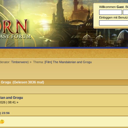
Willkommen
Gast
. B
Einloggen mit Benut
erator:
Timberwere
) »
Thema:
[Film] The Mandalorian and Grogu
d Grogu (Gelesen 3836 mal)
rian and Grogu
026 | 08:41 »
| 23:56