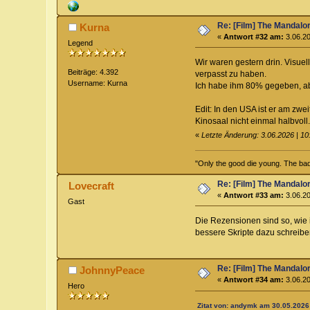
Re: [Film] The Mandalo
Kurna
«
Antwort #32 am:
3.06.20
Legend
Wir waren gestern drin. Visuel
Beiträge: 4.392
verpasst zu haben.
Username: Kurna
Ich habe ihm 80% gegeben, ab
Edit: In den USA ist er am zw
Kinosaal nicht einmal halbvoll.
«
Letzte Änderung: 3.06.2026 | 10
"Only the good die young. The bad 
Re: [Film] The Mandalo
Lovecraft
«
Antwort #33 am:
3.06.20
Gast
Die Rezensionen sind so, wie 
bessere Skripte dazu schreiben
Re: [Film] The Mandalo
JohnnyPeace
«
Antwort #34 am:
3.06.20
Hero
Zitat von: andymk am 30.05.2026 