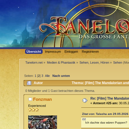
Übersicht
Impressum
Einloggen
Registrieren
Tanelorn.net
»
Medien & Phantastik
»
Sehen, Lesen, Hören
»
Sehen
(Mod
Seiten:
1
[
2
]
3
Alle
Nach unten
Autor
Thema: [Film] The Mandalorian an
0 Mitglieder und 1 Gast betrachten dieses Thema.
Re: [Film] The Mandalo
Fonzman
«
Antwort #25 am:
30.05.2
Experienced
Zitat von: Talasha am 29.05.2026 
Ich dachte das wären Puppen?