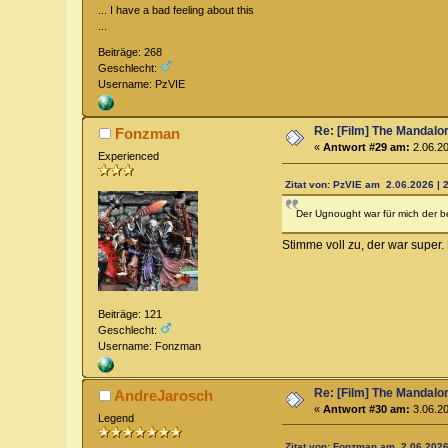
... I have a bad feeling about this
...
Beiträge: 268
Geschlecht:
Username: PzVIE
Re: [Film] The Mandalo
Fonzman
«
Antwort #29 am:
2.06.20
Experienced
Zitat von: PzVIE am 2.06.2026 | 
Der Ugnought war für mich der b
Stimme voll zu, der war super.
Beiträge: 121
Geschlecht:
Username: Fonzman
Re: [Film] The Mandalo
AndreJarosch
«
Antwort #30 am:
3.06.20
Legend
Zitat von: Fonzman am 2.06.2026