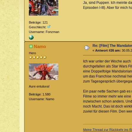
Ja, sind Puppen. Ich meinte da
Episoden I-III). Aber für mic
Beiträge: 121
Geschlecht:
Username: Fonzman
Re: [Film] The Mandalo
Namo
«
Antwort #26 am:
30.05.2
Hero
Ich war unter der Woche auch 
durchgefallen als Star Wars Fi
eine Doppelfolge Mandaloriane
um das Franchise nochmal hei
zum Tagesgespräch übergegang
Aure entuluva!
Ein paar nette Sachen gab es na
Beiträge: 1.580
Filme so immer mehr wie eine G
Username: Namo
inzwischen schon anders. Und 
noch Macht. Das ist doch wirkl
zuviel für diesen Film. Den w
Meine Thread zur Rückkehr ins Ro