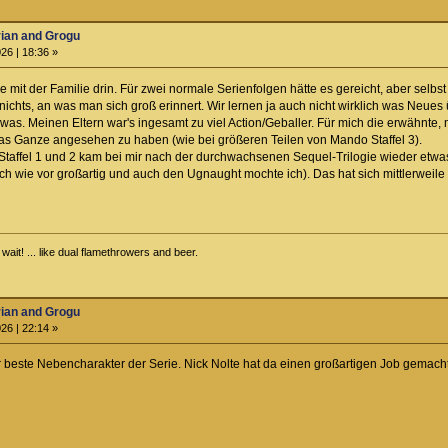
rian and Grogu
26 | 18:36 »
 mit der Familie drin. Für zwei normale Serienfolgen hätte es gereicht, aber selbs
 nichts, an was man sich groß erinnert. Wir lernen ja auch nicht wirklich was Ne
h was. Meinen Eltern war's ingesamt zu viel Action/Geballer. Für mich die erwähnte,
as Ganze angesehen zu haben (wie bei größeren Teilen von Mando Staffel 3).
Staffel 1 und 2 kam bei mir nach der durchwachsenen Sequel-Trilogie wieder etwa
nach wie vor großartig und auch den Ugnaught mochte ich). Das hat sich mittlerweile 
ait! ... like dual flamethrowers and beer.
rian and Grogu
26 | 22:14 »
 beste Nebencharakter der Serie. Nick Nolte hat da einen großartigen Job gemacht