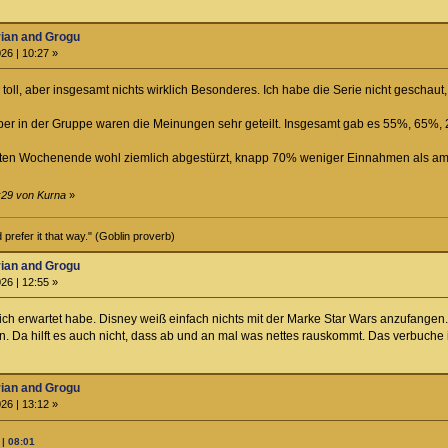
rian and Grogu
26 | 10:27 »
l toll, aber insgesamt nichts wirklich Besonderes. Ich habe die Serie nicht geschau
er in der Gruppe waren die Meinungen sehr geteilt. Insgesamt gab es 55%, 65%
eiten Wochenende wohl ziemlich abgestürzt, knapp 70% weniger Einnahmen als am ers
:29 von Kurna
»
prefer it that way." (Goblin proverb)
rian and Grogu
26 | 12:55 »
ich erwartet habe. Disney weiß einfach nichts mit der Marke Star Wars anzufangen.
. Da hilft es auch nicht, dass ab und an mal was nettes rauskommt. Das verbuche i
rian and Grogu
26 | 13:12 »
| 08:01