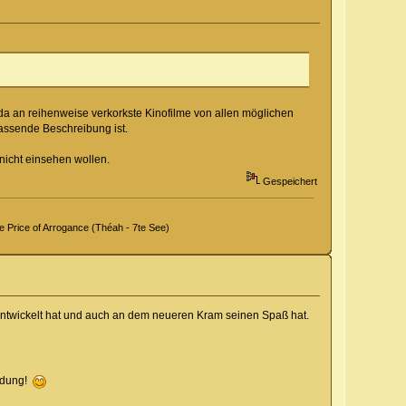
 da an reihenweise verkorkste Kinofilme von allen möglichen
passende Beschreibung ist.
 nicht einsehen wollen.
Gespeichert
Price of Arrogance (Théah - 7te See)
terentwickelt hat und auch an dem neueren Kram seinen Spaß hat.
endung!