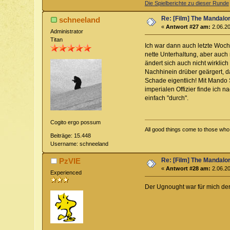
Die Spielberichte zu dieser Runde
Re: [Film] The Mandalo
schneeland
«
Antwort #27 am:
2.06.20
Administrator
Titan
Ich war dann auch letzte Woche
nette Unterhaltung, aber auch
ändert sich auch nicht wirklic
Nachhinein drüber geärgert, d
Schade eigentlich! Mit Mando 
imperialen Offizier finde ich 
einfach "durch".
Cogito ergo possum
All good things come to those who w
Beiträge: 15.448
Username: schneeland
Re: [Film] The Mandalo
PzVIE
«
Antwort #28 am:
2.06.20
Experienced
Der Ugnought war für mich der