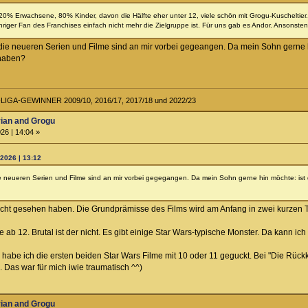
20% Erwachsene, 80% Kinder, davon die Hälfte eher unter 12, viele schön mit Grogu-Kuscheltier.
ger Fan des Franchises einfach nicht mehr die Zielgruppe ist. Für uns gab es Andor. Ansonsten b
 die neueren Serien und Filme sind an mir vorbei gegeangen. Da mein Sohn gerne h
 haben?
IGA-GEWINNER 2009/10, 2016/17, 2017/18 und 2022/23
rian and Grogu
26 | 14:04 »
2026 | 13:12
ie neueren Serien und Filme sind an mir vorbei gegegangen. Da mein Sohn gerne hin möchte: ist 
icht gesehen haben. Die Grundprämisse des Films wird am Anfang in zwei kurzen T
ab 12. Brutal ist der nicht. Es gibt einige Star Wars-typische Monster. Da kann ich
 habe ich die ersten beiden Star Wars Filme mit 10 oder 11 geguckt. Bei "Die Rückkeh
. Das war für mich iwie traumatisch ^^)
rian and Grogu