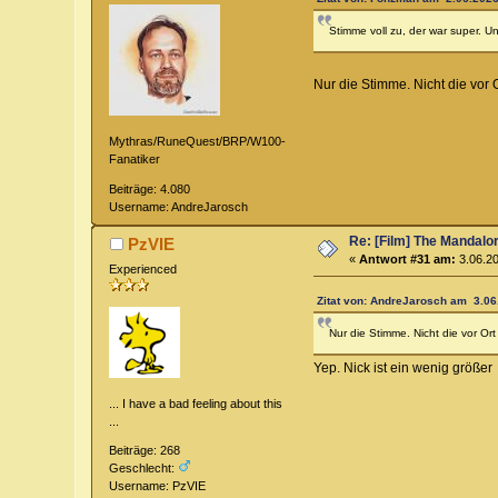
Stimme voll zu, der war super. U
Nur die Stimme. Nicht die vor 
Mythras/RuneQuest/BRP/W100-
Fanatiker
Beiträge: 4.080
Username: AndreJarosch
Re: [Film] The Mandalo
PzVIE
«
Antwort #31 am:
3.06.20
Experienced
Zitat von: AndreJarosch am 3.06
Nur die Stimme. Nicht die vor Or
Yep. Nick ist ein wenig größe
... I have a bad feeling about this
...
Beiträge: 268
Geschlecht:
Username: PzVIE