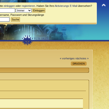
itte
einloggen
oder
registrieren
. Haben Sie Ihre
Aktivierungs E-Mail
übersehen?
zername, Passwort und Sitzungslänge
« vorheriges
nächstes »
DRUCKEN