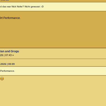
nd das war Nick Nolte? Nicht gewusst :-D
Ort Performance.
rian and Grogu
26 | 07:43 »
.2026 | 00:09
t Performance.
r