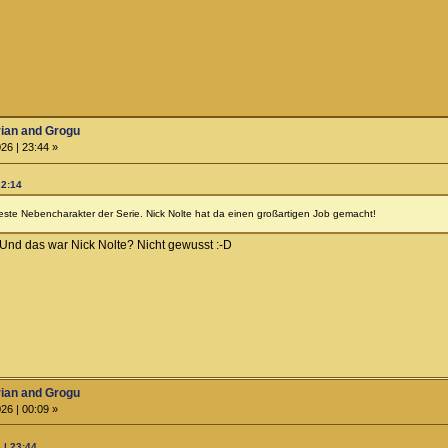
rian and Grogu
26 | 23:44 »
22:14
este Nebencharakter der Serie. Nick Nolte hat da einen großartigen Job gemacht!
 Und das war Nick Nolte? Nicht gewusst :-D
rian and Grogu
26 | 00:09 »
 | 23:44