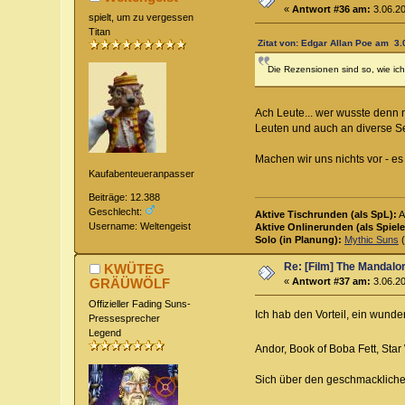
«
Antwort #36 am:
3.06.20
spielt, um zu vergessen
Titan
Zitat von: Edgar Allan Poe am 3.
Die Rezensionen sind so, wie ich
Ach Leute... wer wusste denn 
Leuten und auch an diverse Se
Machen wir uns nichts vor - es 
Kaufabenteueranpasser
Beiträge: 12.388
Geschlecht:
Aktive Tischrunden (als SpL):
A
Username: Weltengeist
Aktive Onlinerunden (als Spiele
Solo (in Planung):
Mythic Suns
(
Re: [Film] The Mandalo
KWÜTEG
GRÄÜWÖLF
«
Antwort #37 am:
3.06.20
Offizieller Fading Suns-
Ich hab den Vorteil, ein wunde
Pressesprecher
Legend
Andor, Book of Boba Fett, Sta
Sich über den geschmacklichen