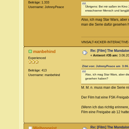
Beiträge: 1.333
Übrigens: Bei mir saßen im Kino 
Username: JohnnyPeace
erwachsener Mensch und langjähri
Also, ich mag Star Wars, aber
man die Serie dafür gesehen
VINSALT-KICKER-INTERACTIVE-L
Re: [Film] The Mandalo
manbehind
«
Antwort #35 am:
3.06.20
Experienced
Zitat von: JohnnyPeace am 3.06.
Beiträge: 413
Also, ich mag Star Wars, aber d
Username: manbehind
gesehen haben?
M. M. n. muss man die Serie n
Der Film hat eine FSK-Freigabe 
(Wenn ich das richtig erinnere,
Film eine Freigabe ab 12 hatte
Re: [Film] The Mandalo
Weltengeist