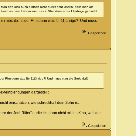
 Man darf also auch einfach nicht außer acht lassen, dass man als
leibt es beim Dictum von Lucas: Star Wars ist für Elfjährige gemacht.
in möchte: ist der Film denn was für 11jährige?! Und muss
Gespeichert
der Film denn was für 11jährige?! Und muss man die Serie dafür
exteinblendungen dargestellt.
 nicht einschätzen, wie schreckhaft dein Sohn ist.
r der Jedi-Ritter" durfte ich dann nicht mit ins Kino, weil der
Gespeichert