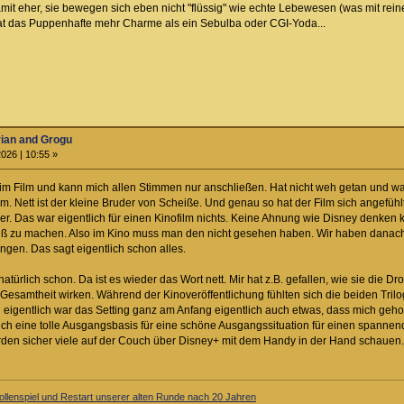
mit eher, sie bewegen sich eben nicht "flüssig" wie echte Lebewesen (was mit rein
h hat das Puppenhafte mehr Charme als ein Sebulba oder CGI-Yoda...
rian and Grogu
026 | 10:55 »
im Film und kann mich allen Stimmen nur anschließen. Hat nicht weh getan und w
lm. Nett ist der kleine Bruder von Scheiße. Und genau so hat der Film sich angefüh
r. Das war eigentlich für einen Kinofilm nichts. Keine Ahnung wie Disney denken k
ß zu machen. Also im Kino muss man den nicht gesehen haben. Wir haben danach 
en. Das sagt eigentlich schon alles.
türlich schon. Da ist es wieder das Wort nett. Mir hat z.B. gefallen, wie sie die D
esamtheit wirken. Während der Kinoveröffentlichung fühlten sich die beiden Trilogi
eigentlich war das Setting ganz am Anfang eigentlich auch etwas, dass mich geho
ich eine tolle Ausgangsbasis für eine schöne Ausgangssituation für einen spannende
erden sicher viele auf der Couch über Disney+ mit dem Handy in der Hand schauen.
llenspiel und Restart unserer alten Runde nach 20 Jahren