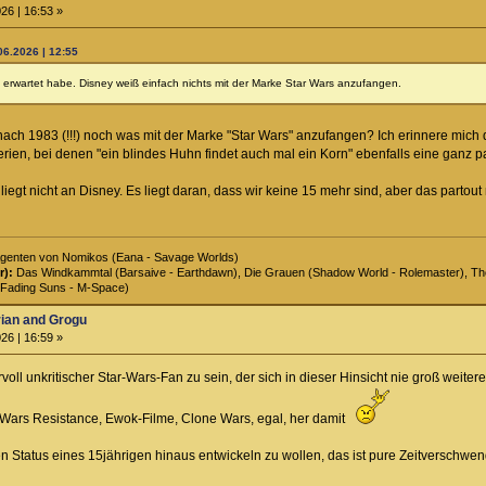
26 | 16:53 »
06.2026 | 12:55
 erwartet habe. Disney weiß einfach nichts mit der Marke Star Wars anzufangen.
nach 1983 (!!!) noch was mit der Marke "Star Wars" anzufangen? Ich erinnere mich
rien, bei denen "ein blindes Huhn findet auch mal ein Korn" ebenfalls eine ganz 
liegt nicht an Disney. Es liegt daran, dass wir keine 15 mehr sind, aber das partout
genten von Nomikos (Eana - Savage Worlds)
r):
Das Windkammtal (Barsaive - Earthdawn), Die Grauen (Shadow World - Rolemaster), The 
Fading Suns - M-Space)
rian and Grogu
26 | 16:59 »
rvoll unkritischer Star-Wars-Fan zu sein, der sich in dieser Hinsicht nie groß wei
r Wars Resistance, Ewok-Filme, Clone Wars, egal, her damit
 Status eines 15jährigen hinaus entwickeln zu wollen, das ist pure Zeitverschw