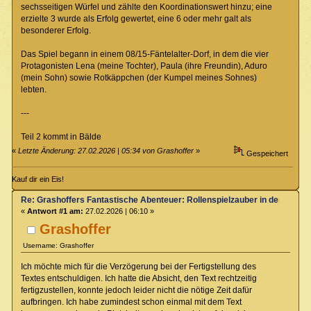
sechsseitigen Würfel und zählte den Koordinationswert hinzu; eine
erzielte 3 wurde als Erfolg gewertet, eine 6 oder mehr galt als
besonderer Erfolg.
Das Spiel begann in einem 08/15-Fäntelalter-Dorf, in dem die vier
Protagonisten Lena (meine Tochter), Paula (ihre Freundin), Aduro
(mein Sohn) sowie Rotkäppchen (der Kumpel meines Sohnes)
lebten.
---
Teil 2 kommt in Bälde
«
Letzte Änderung: 27.02.2026 | 05:34 von Grashoffer
»
Gespeichert
Kauf dir ein Eis!
Re: Grashoffers Fantastische Abenteuer: Rollenspielzauber in der Kinde
«
Antwort #1 am:
27.02.2026 | 06:10 »
Grashoffer
Username: Grashoffer
Ich möchte mich für die Verzögerung bei der Fertigstellung des
Textes entschuldigen. Ich hatte die Absicht, den Text rechtzeitig
fertigzustellen, konnte jedoch leider nicht die nötige Zeit dafür
aufbringen. Ich habe zumindest schon einmal mit dem Text