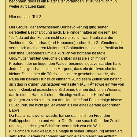
begonnen, sodass ein Platzhalter vorhanden ist, auf dem ich nun
weiter aufbauen kann.
Hier nun also Teil 2:
Der Großteil der erwachsenen Dorfbevölkerung ging seiner
geregelten Beschäftigung nach. Die Kinder hatten an diesem Tag
"frei", da auf den Feldern nicht so viel zu tun war. Paula war die
Tochter der Kräuterfrau (und Hebamme); schon ihre Großmutter und
vermutlich auch deren Mutter und Großmutter hatte diese Position im
Dorf inne. Besonders um die kürzlich verstorbene besagte
Großmutter rankten Gerüchte darüber, dass sie sich mit den
Kreaturen der umliegenden Wälder besonders gut verstanden hätte.
Jedenfalls geschah es eines Morgens, dass ein dreckverschmierter
kleiner Zettel unter die Türritze ins Innere geschoben wurde, als
Paula ein kleines Frühstück einnahm. Auf diesem Zettelchen befand
sich das in kruden Buchstaben verfasste "HÄLFFÄ" sowie ein wie von
einem Kleinkind gezeichnete Bild eines kleinen dicklichen Wesens,
das in einem Haus mit einem Hirschgeweih an der Hausfront
gefangen zu sein schien. Vor der Haustüre fand Paula einige frische
Fußspuren, die nicht großer waren als die eines gerade geborenen
Babys.
Da Paula nicht weiter wusste, traf sie sich mit ihren Freunden
Rotkäppchen, Lena und Aduro. Die Gruppe sprach über den Zettel
und zog die richtigen Schlüsse: vermutlich war ein Wichtel
(unsichtbare Waldkreatur, die Magie in seiner Umgebung absorbiert,
sehr scheu gegenüber Menschen) von einem Menschen entführt