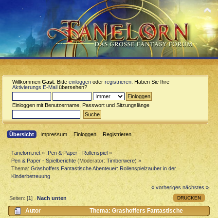
Willkommen
Gast
. Bitte
einloggen
oder
registrieren
. Haben Sie Ihre
Aktivierungs E-Mail
übersehen?
Einloggen mit Benutzername, Passwort und Sitzungslänge
Übersicht
Impressum
Einloggen
Registrieren
Tanelorn.net
»
Pen & Paper - Rollenspiel
»
Pen & Paper - Spielberichte
(Moderator:
Timberwere
) »
Thema:
Grashoffers Fantastische Abenteuer: Rollenspielzauber in der
Kinderbetreuung
« vorheriges
nächstes »
DRUCKEN
Seiten: [
1
]
Nach unten
Autor
Thema: Grashoffers Fantastische