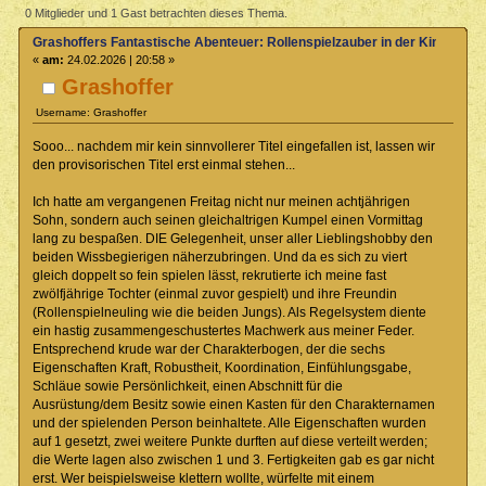
Abenteuer: Rollenspielzauber in der Kinderbetreuung (Gelesen 1026
0 Mitglieder und 1 Gast betrachten dieses Thema.
mal)
Grashoffers Fantastische Abenteuer: Rollenspielzauber in der Kinderbet
«
am:
24.02.2026 | 20:58 »
Grashoffer
Username: Grashoffer
Sooo... nachdem mir kein sinnvollerer Titel eingefallen ist, lassen wir
den provisorischen Titel erst einmal stehen...
Ich hatte am vergangenen Freitag nicht nur meinen achtjährigen
Sohn, sondern auch seinen gleichaltrigen Kumpel einen Vormittag
lang zu bespaßen. DIE Gelegenheit, unser aller Lieblingshobby den
beiden Wissbegierigen näherzubringen. Und da es sich zu viert
gleich doppelt so fein spielen lässt, rekrutierte ich meine fast
zwölfjährige Tochter (einmal zuvor gespielt) und ihre Freundin
(Rollenspielneuling wie die beiden Jungs). Als Regelsystem diente
ein hastig zusammengeschustertes Machwerk aus meiner Feder.
Entsprechend krude war der Charakterbogen, der die sechs
Eigenschaften Kraft, Robustheit, Koordination, Einfühlungsgabe,
Schläue sowie Persönlichkeit, einen Abschnitt für die
Ausrüstung/dem Besitz sowie einen Kasten für den Charakternamen
und der spielenden Person beinhaltete. Alle Eigenschaften wurden
auf 1 gesetzt, zwei weitere Punkte durften auf diese verteilt werden;
die Werte lagen also zwischen 1 und 3. Fertigkeiten gab es gar nicht
erst. Wer beispielsweise klettern wollte, würfelte mit einem