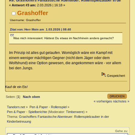
Re: Grashoffers Fantastische Abenteuer: Rollenspielzauber in der Kinde
«
Antwort #3 am:
2.03.2026 | 16:18 »
Grashoffer
Username: Grashoffer
Zitat von: Herr Moin am 1.03.2026 | 08:40
Was mich interessiert: Hättest Du etwas im Nachhinein anders gemacht?
Im Prinzip ist alles gut gelaufen. Womöglich wäre ein Kampf mit
einem weniger mächtigen Gegner (nicht dem Jäger oder dem
Wolfshund) eine Option gewesen, die angekommen wäre - vor allem
bei den Jungs.
Gespeichert
Kauf dir ein Eis!
DRUCKEN
Seiten: [
1
]
Nach oben
« vorheriges
nächstes »
Tanelorn.net
»
Pen & Paper - Rollenspiel
»
Pen & Paper - Spielberichte
(Moderator:
Timberwere
) »
Thema:
Grashoffers Fantastische Abenteuer: Rollenspielzauber in der
Kinderbetreuung
Gehe zu: