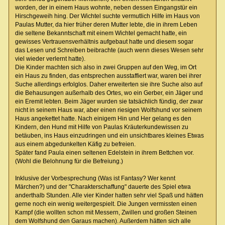
worden, der in einem Haus wohnte, neben dessen Eingangstür ein
Hirschgeweih hing. Der Wichtel suchte vermutlich Hilfe im Haus von
Paulas Mutter, da hier früher deren Mutter lebte, die in ihrem Leben
die seltene Bekanntschaft mit einem Wichtel gemacht hatte, ein
gewisses Vertrauensverhältnis aufgebaut hatte und diesem sogar
das Lesen und Schreiben beibrachte (auch wenn dieses Wesen sehr
viel wieder verlernt hatte).
Die Kinder machten sich also in zwei Gruppen auf den Weg, im Ort
ein Haus zu finden, das entsprechen ausstaffiert war, waren bei ihrer
Suche allerdings erfolglos. Daher erweiterten sie ihre Suche also auf
die Behausungen außerhalb des Ortes, wo ein Gerber, ein Jäger und
ein Eremit lebten. Beim Jäger wurden sie tatsächlich fündig, der zwar
nicht in seinem Haus war, aber einen riesigen Wolfshund vor seinem
Haus angekettet hatte. Nach einigem Hin und Her gelang es den
Kindern, den Hund mit Hilfe von Paulas Kräuterkundewissen zu
betäuben, ins Haus einzudringen und ein unsichtbares kleines Etwas
aus einem abgedunkelten Käfig zu befreien.
Später fand Paula einen seltenen Edelstein in ihrem Bettchen vor.
(Wohl die Belohnung für die Befreiung.)
Inklusive der Vorbesprechung (Was ist Fantasy? Wer kennt
Märchen?) und der "Charakterschaffung" dauerte des Spiel etwa
anderthalb Stunden. Alle vier Kinder hatten sehr viel Spaß und hätten
gerne noch ein wenig weitergespielt. Die Jungen vermissten einen
Kampf (die wollten schon mit Messern, Zwillen und großen Steinen
dem Wolfshund den Garaus machen). Außerdem hätten sich alle