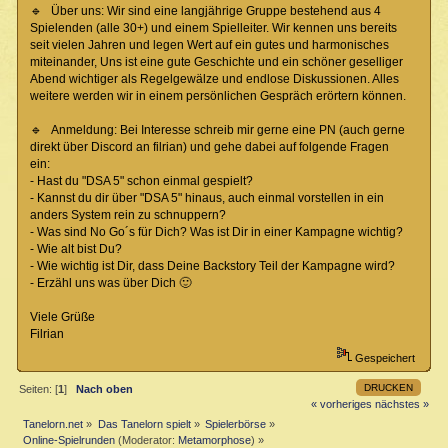
🔹 Über uns: Wir sind eine langjährige Gruppe bestehend aus 4
Spielenden (alle 30+) und einem Spielleiter. Wir kennen uns bereits
seit vielen Jahren und legen Wert auf ein gutes und harmonisches
miteinander, Uns ist eine gute Geschichte und ein schöner geselliger
Abend wichtiger als Regelgewälze und endlose Diskussionen. Alles
weitere werden wir in einem persönlichen Gespräch erörtern können.
🔹 Anmeldung: Bei Interesse schreib mir gerne eine PN (auch gerne
direkt über Discord an filrian) und gehe dabei auf folgende Fragen
ein:
- Hast du "DSA 5" schon einmal gespielt?
- Kannst du dir über "DSA 5" hinaus, auch einmal vorstellen in ein
anders System rein zu schnuppern?
- Was sind No Go´s für Dich? Was ist Dir in einer Kampagne wichtig?
- Wie alt bist Du?
- Wie wichtig ist Dir, dass Deine Backstory Teil der Kampagne wird?
- Erzähl uns was über Dich 🙂
Viele Grüße
Filrian
Gespeichert
DRUCKEN
Seiten: [
1
]
Nach oben
« vorheriges
nächstes »
Tanelorn.net
»
Das Tanelorn spielt
»
Spielerbörse
»
Online-Spielrunden
(Moderator:
Metamorphose
) »