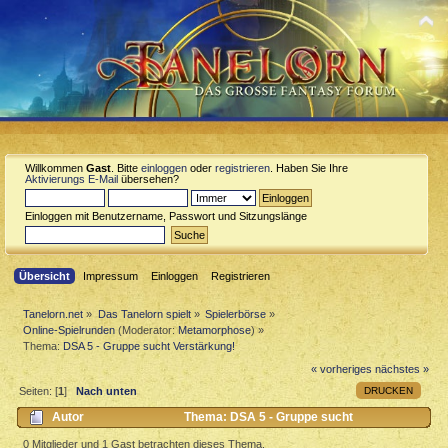
Willkommen
Gast
. Bitte
einloggen
oder
registrieren
. Haben Sie Ihre
Aktivierungs E-Mail
übersehen?
Einloggen mit Benutzername, Passwort und Sitzungslänge
Übersicht
Impressum
Einloggen
Registrieren
Tanelorn.net
»
Das Tanelorn spielt
»
Spielerbörse
»
Online-Spielrunden
(Moderator:
Metamorphose
) »
Thema:
DSA 5 - Gruppe sucht Verstärkung!
« vorheriges
nächstes »
DRUCKEN
Seiten: [
1
]
Nach unten
Autor
Thema: DSA 5 - Gruppe sucht
Verstärkung! (Gelesen 406 mal)
0 Mitglieder und 1 Gast betrachten dieses Thema.