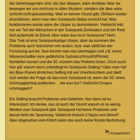
die Geheimagenten sind, die das stoppen, wäre denkbar. Aber da
bewegen wir uns nicht nur in alten Mustern, sondern die Idee wäre
schlicht nicht glaubwürdig. Weil es keinen Grund gibt, Öl/Atom wieder
einzuführen, wenn man den Solarpunk-Status erreicht hat. Was
funktionieren würde wäre die Utopie zu demontieren. Vielleicht lebt
nur ein Teil der Menschen in der Solarpunk-Zivilisation und der Rest
lebt außerhalb im Elend. Aber wäre das noch Solarpunk? Nein.
Star Trek ist eine Solarpunkartige Utopie, aber da kommen die
Probleme auch fast immer von außen, bzw. man stößt bei der
Forschung auf sie. Nun könnte man das übertragen und z.B. einen
Wissenschaftler eine gefährliche Substanz/Virus/KI/Pilz/etc.
herstellen lassen und die SC müssen das Problem lösen. Doch auch
hier gilt: warum dann unbedingt im Solarpunk-Setting? Oder man hat
ein Blue-Planet-ähnliches Setting mit viel Unerforschtem und stellt
sich wieder die Frage ob das noch Solarpunk ist, wenn die SC einen
Schmugglerring aufdecken ... die was tun? Vielleicht Drogen
schmuggeln?
Ein Setting braucht Probleme und Gefahren. Nur dann ist es
interessant. Ich denke, das ist auch der Grund warum es so wenig
Medien zum Solarpunk gibt. Solarpunk hat keine Probleme und
darum fehlt die Spannung. Vielleicht Helium-3 Nazis vom Mond?
Aber abgesehen vom Kitsch wäre das auch keine fossile Bedrohung.
Gespeichert