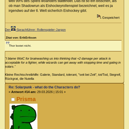
weil 99% des Spiels woanders stattfindet. Das ist so ein bisschen, als
ob man Shadowrun als Eishockeyrollenspiel bezeichnet, weil es ja
irgendwo auf der 6. Welt sicherlich Eishockey gibt.
Gespeichert
Der
-Sprachführer: Rollenspieler-Jargon
Zitat von: ErikErikson
Thor lootet nicht.
"I blame WotC for brainwashing us into thinking that +2 damage per attack is
acceptable for a fighter, while wizards can get away with stopping time and gating in
solars."
Kleine Rechtschreibhilfe: Galerie, Standard, tolerant, "seit bei Zeit", tot/Tod, Stegreif,
Rückgrat, die Nutella
Re: Solarpunk - what do the Characters do?
«
Antwort #14 am:
29.03.2026 | 15:01 »
Prisma