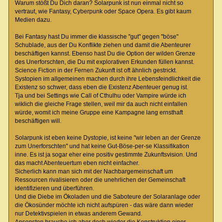
Warum stößt Du Dich daran? Solarpunk ist nun einmal nicht so
vertraut, wie Fantasy, Cyberpunk oder Space Opera. Es gibt kaum
Medien dazu.
Bei Fantasy hast Du immer die klassische "gut" gegen "böse"
Schublade, aus der Du Konflikte ziehen und damit die Abenteurer
beschäftigen kannst. Ebenso hast Du die Option der wilden Grenze
des Unerforschten, die Du mit explorativen Erkunden füllen kannst.
Science Fiction in der Fernen Zukunft ist oft ähnlich gestrickt.
Systopien im allgemeinen machen durch ihre Lebensfeindlichkeit die
Existenz so schwer, dass eben die Existenz Abenteuer genug ist.
Tja und bei Settings wie Call of Cthulhu oder Vampire würde ich
wiklich die gleiche Frage stellen, weil mir da auch nicht einfallen
würde, womit ich meine Gruppe eine Kampagne lang ernsthaft
beschäftigen will.
Solarpunk ist eben keine Dystopie, ist keine "wir leben an der Grenze
zum Unerforschten" und hat keine Gut-Böse-per-se Klassifikation
inne. Es ist ja sogar eher eine positiv gestimmte Zukunftsvision. Und
das macht Abenteuertum eben nicht einfacher.
Sicherlich kann man sich mit der Nachbargemeinschaft um
Ressourcen rivalisieren oder die unehrlichen der Gemeinschaft
identifizieren und überführen.
Und die Diebe im Ökoladen und die Saboteure der Solaranlage oder
die Ökosünder möchte ich nicht aufspüren - das wäre dann wieder
nur Detektivspielen in etwas anderem Gewand.
Ansonsten brauche ich aber doch wieder die Konstruktion einer