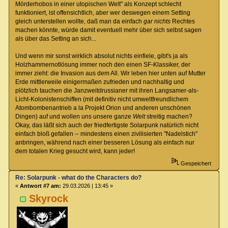
Mörderhobos in einer utopischen Welt" als Konzept schlecht
funktioniert, ist offensichtlich, aber wer deswegen einem Setting
gleich unterstellen wollte, daß man da einfach
gar nichts
Rechtes
machen könnte, würde damit eventuell mehr über sich selbst sagen
als über das Setting an sich...
Und wenn mir sonst wirklich absolut nichts einfiele, gibt's ja als
Holzhammernotlösung immer noch den einen SF-Klassiker, der
immer zieht: die Invasion aus dem All. Wir leben hier unten auf Mutter
Erde mittlerweile einigermaßen zufrieden und nachhaltig und
plötzlich tauchen die Janzweitdrussianer mit ihren Langsamer-als-
Licht-Kolonistenschiffen (mit definitiv nicht umweltfreundlichem
Atombombenantrieb a la Projekt Orion und anderen unschönen
Dingen) auf und wollen uns unsere ganze
Welt
streitig machen?
Okay, das läßt sich auch der friedfertigste Solarpunk natürlich nicht
einfach bloß gefallen -- mindestens einen zivilisierten "Nadelstich"
anbringen, während nach einer besseren Lösung als einfach nur
dem totalen Krieg gesucht wird, kann jeder!
Gespeichert
Re: Solarpunk - what do the Characters do?
«
Antwort #7 am:
29.03.2026 | 13:45 »
Skyrock