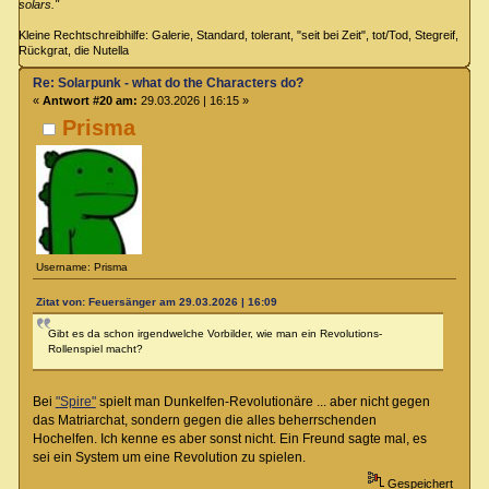
solars."
Kleine Rechtschreibhilfe: Galerie, Standard, tolerant, "seit bei Zeit", tot/Tod, Stegreif,
Rückgrat, die Nutella
Re: Solarpunk - what do the Characters do?
«
Antwort #20 am:
29.03.2026 | 16:15 »
Prisma
Username: Prisma
Zitat von: Feuersänger am 29.03.2026 | 16:09
Gibt es da schon irgendwelche Vorbilder, wie man ein Revolutions-
Rollenspiel macht?
Bei
"Spire"
spielt man Dunkelfen-Revolutionäre ... aber nicht gegen
das Matriarchat, sondern gegen die alles beherrschenden
Hochelfen. Ich kenne es aber sonst nicht. Ein Freund sagte mal, es
sei ein System um eine Revolution zu spielen.
Gespeichert