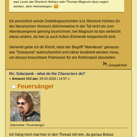
was Leute wie Sherlock Holmes oder Thomas Magnum dazu sagen
würden, aber meinetwegen.
Ich persönlich würde Detektiv
geschichten
à la Sherlock Holmes (in
der literarischen Version) üblicherweise in der Tat nicht als zum
Abenteuergenre gehörig bezeichnen; bei Magnum ist das vielleicht
etwas anders, da hier ja auch Action-Elemente beigemischt sind.
Generell gebe ich dir Recht, dass der Begriff "Abenteuer" genauso
wie "Solarpunk" wahrscheinlich erst näher bestimmt werden muss,
um daraus brauchbare Prämissen für ein Rollenspiel abzuleiten.
Gespeichert
Re: Solarpunk - what do the Characters do?
«
Antwort #13 am:
29.03.2026 | 14:57 »
Feuersänger
Username: Feuersänger
Ich häng mich mal hier in den Thread mit rein, da genau Bobas