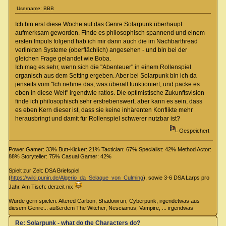
Username: BBB
Ich bin erst diese Woche auf das Genre Solarpunk überhaupt
aufmerksam geworden. Finde es philosophisch spannend und einem
ersten Impuls folgend hab ich mir dann auch die im Nachbarthread
verlinkten Systeme (oberflächlich) angesehen - und bin bei der
gleichen Frage gelandet wie Boba.
Ich mag es sehr, wenn sich die "Abenteuer" in einem Rollenspiel
organisch aus dem Setting ergeben. Aber bei Solarpunk bin ich da
jenseits vom "Ich nehme das, was überall funktioniert, und packe es
eben in diese Welt" irgendwie ratlos. Die optimistische Zukunftsvision
finde ich philosophisch sehr erstrebenswert, aber kann es sein, dass
es eben Kern dieser ist, dass sie keine inhärenten Konflikte mehr
herausbringt und damit für Rollenspiel schwerer nutzbar ist?
Gespeichert
Power Gamer: 33% Butt-Kicker: 21% Tactician: 67% Specialist: 42% Method Actor:
88% Storyteller: 75% Casual Gamer: 42%
Spielt zur Zeit: DSA Briefspiel
(
https://wiki.punin.de/Algerio_da_Selaque_von_Culming
), sowie 3-6 DSA Larps pro
Jahr. Am Tisch: derzeit nix
Würde gern spielen: Altered Carbon, Shadowrun, Cyberpunk, irgendetwas aus
diesem Genre... außerdem The Witcher, Nesciamus, Vampire, ... irgendwas
Re: Solarpunk - what do the Characters do?