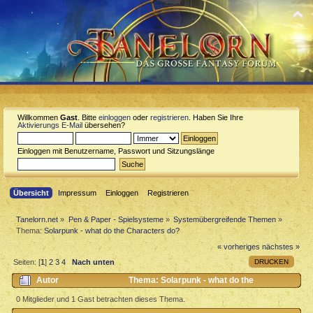
Willkommen
Gast
. Bitte
einloggen
oder
registrieren
. Haben Sie Ihre
Aktivierungs E-Mail
übersehen?
Einloggen mit Benutzername, Passwort und Sitzungslänge
Übersicht
Impressum
Einloggen
Registrieren
Tanelorn.net
»
Pen & Paper - Spielsysteme
»
Systemübergreifende Themen
»
Thema:
Solarpunk - what do the Characters do?
« vorheriges
nächstes »
DRUCKEN
Seiten: [
1
]
2
3
4
Nach unten
Autor
Thema: Solarpunk - what do the
Characters do? (Gelesen 4301 mal)
0 Mitglieder und 1 Gast betrachten dieses Thema.