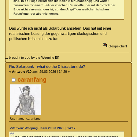
sind. In de Folge erklärt sich die Kolonie für unabhängig und wartet
zusammen mit einem Teil der irdischen Raumflotte, der mit der Politik der
Erde nicht einverstanden ist, auf den Angriff der restlichen irdischen
Raumflotte, der aber nie kommt.
Das würde ich nicht als Solarpunk ansehen. Das hat mit einer
realistischen Lösung der gegenwärtigen ökologischen und
politischen Krise nichts zu tun.
Gespeichert
... brought to you by the Weeping Elf
Re: Solarpunk - what do the Characters do?
«
Antwort #10 am:
29.03.2026 | 14:29 »
caranfang
Username: caranfang
Zitat von: WeepingElf am 29.03.2026 | 14:17
Das würde ich nicht als Solarpunk ansehen. Das hat mit einer realistischen