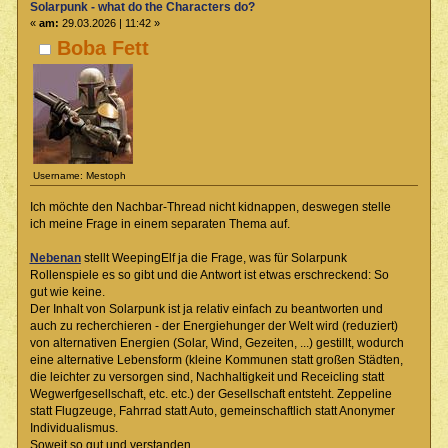
Solarpunk - what do the Characters do?
«
am:
29.03.2026 | 11:42 »
Boba Fett
Username: Mestoph
Ich möchte den Nachbar-Thread nicht kidnappen, deswegen stelle
ich meine Frage in einem separaten Thema auf.
Nebenan
stellt WeepingElf ja die Frage, was für Solarpunk
Rollenspiele es so gibt und die Antwort ist etwas erschreckend: So
gut wie keine.
Der Inhalt von Solarpunk ist ja relativ einfach zu beantworten und
auch zu recherchieren - der Energiehunger der Welt wird (reduziert)
von alternativen Energien (Solar, Wind, Gezeiten, ...) gestillt, wodurch
eine alternative Lebensform (kleine Kommunen statt großen Städten,
die leichter zu versorgen sind, Nachhaltigkeit und Receicling statt
Wegwerfgesellschaft, etc. etc.) der Gesellschaft entsteht. Zeppeline
statt Flugzeuge, Fahrrad statt Auto, gemeinschaftlich statt Anonymer
Individualismus.
Soweit so gut und verstanden.