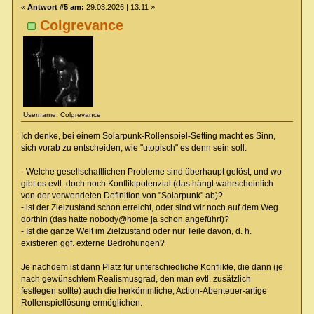
«
Antwort #5 am:
29.03.2026 | 13:11 »
Colgrevance
Username: Colgrevance
Ich denke, bei einem Solarpunk-Rollenspiel-Setting macht es Sinn,
sich vorab zu entscheiden, wie "utopisch" es denn sein soll:
- Welche gesellschaftlichen Probleme sind überhaupt gelöst, und wo
gibt es evtl. doch noch Konfliktpotenzial (das hängt wahrscheinlich
von der verwendeten Definition von "Solarpunk" ab)?
- ist der Zielzustand schon erreicht, oder sind wir noch auf dem Weg
dorthin (das hatte nobody@home ja schon angeführt)?
- Ist die ganze Welt im Zielzustand oder nur Teile davon, d. h.
existieren ggf. externe Bedrohungen?
Je nachdem ist dann Platz für unterschiedliche Konflikte, die dann (je
nach gewünschtem Realismusgrad, den man evtl. zusätzlich
festlegen sollte) auch die herkömmliche, Action-Abenteuer-artige
Rollenspiellösung ermöglichen.