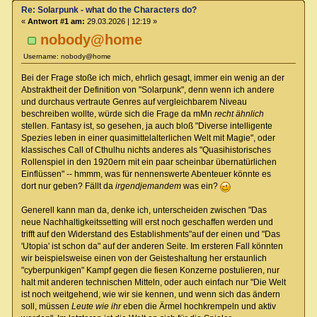
Re: Solarpunk - what do the Characters do?
«
Antwort #1 am:
29.03.2026 | 12:19 »
nobody@home
Username: nobody@home
Bei der Frage stoße ich mich, ehrlich gesagt, immer ein wenig an der
Abstraktheit der Definition von "Solarpunk", denn wenn ich andere
und durchaus vertraute Genres auf vergleichbarem Niveau
beschreiben wollte, würde sich die Frage da mMn
recht ähnlich
stellen. Fantasy ist, so gesehen, ja auch bloß "Diverse intelligente
Spezies leben in einer quasimittelalterlichen Welt mit Magie", oder
klassisches Call of Cthulhu nichts anderes als "Quasihistorisches
Rollenspiel in den 1920ern mit ein paar scheinbar übernatürlichen
Einflüssen" -- hmmm, was für nennenswerte Abenteuer könnte es
dort nur geben? Fällt da
irgendjemandem
was ein?
Generell kann man da, denke ich, unterscheiden zwischen "Das
neue Nachhaltigkeitssetting will erst noch geschaffen werden und
trifft auf den Widerstand des Establishments"auf der einen und "Das
'Utopia' ist schon da" auf der anderen Seite. Im ersteren Fall könnten
wir beispielsweise einen von der Geisteshaltung her erstaunlich
"cyberpunkigen" Kampf gegen die fiesen Konzerne postulieren, nur
halt mit anderen technischen Mitteln, oder auch einfach nur "Die Welt
ist noch weitgehend, wie wir sie kennen, und wenn sich das ändern
soll, müssen
Leute wie ihr
eben die Ärmel hochkrempeln und aktiv