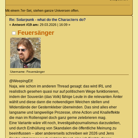
Mit einem 7er-Set, stehen ganze Universen offen.
Re: Solarpunk - what do the Characters do?
«
Antwort #19 am:
29.03.2026 | 16:09 »
Feuersänger
Username: Feuersänger
@WeepingElf:
Naja, wie schon im anderen Thread gesagt: das wird IRL und
realistisch gesehen quasi nur auf politischem Wege funktionieren,
indem der Souverän (das Volk) fähige Leute in die relevanten Ämter
wählt und diese dann die notwendigen Weichen stellen und
Widerstände der Gesternkleber überwinden. Das sind alles eher
langsame und langweilige Prozesse, ohne Action und Knalleffekte
die man im Rollenspiel doch ganz gerne zelebrieren mag.
Eine Variante wäre vllt noch, Investigativjournalismus darzustellen,
und durch Enthüllung von Skandalen die öffentliche Meinung zu
beeinflussen -- aber andererseits schreiben wir 2026 und Jens