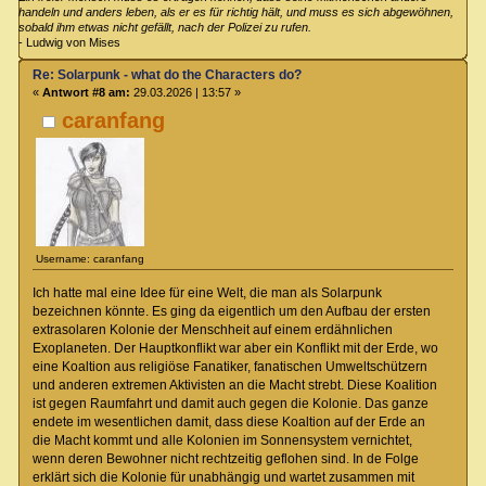
handeln und anders leben, als er es für richtig hält, und muss es sich abgewöhnen,
sobald ihm etwas nicht gefällt, nach der Polizei zu rufen.
- Ludwig von Mises
Re: Solarpunk - what do the Characters do?
«
Antwort #8 am:
29.03.2026 | 13:57 »
caranfang
Username: caranfang
Ich hatte mal eine Idee für eine Welt, die man als Solarpunk
bezeichnen könnte. Es ging da eigentlich um den Aufbau der ersten
extrasolaren Kolonie der Menschheit auf einem erdähnlichen
Exoplaneten. Der Hauptkonflikt war aber ein Konflikt mit der Erde, wo
eine Koaltion aus religiöse Fanatiker, fanatischen Umweltschützern
und anderen extremen Aktivisten an die Macht strebt. Diese Koalition
ist gegen Raumfahrt und damit auch gegen die Kolonie. Das ganze
endete im wesentlichen damit, dass diese Koaltion auf der Erde an
die Macht kommt und alle Kolonien im Sonnensystem vernichtet,
wenn deren Bewohner nicht rechtzeitig geflohen sind. In de Folge
erklärt sich die Kolonie für unabhängig und wartet zusammen mit