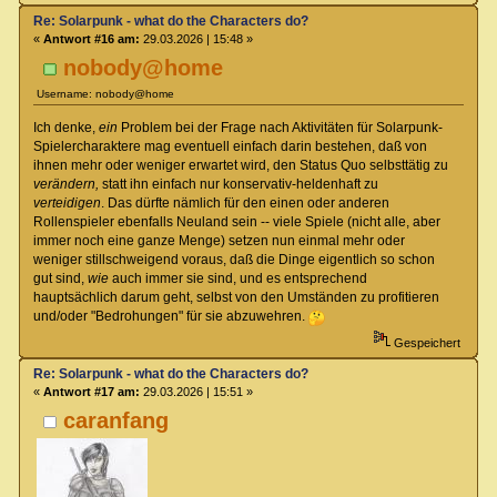
Re: Solarpunk - what do the Characters do?
«
Antwort #16 am:
29.03.2026 | 15:48 »
nobody@home
Username: nobody@home
Ich denke,
ein
Problem bei der Frage nach Aktivitäten für Solarpunk-
Spielercharaktere mag eventuell einfach darin bestehen, daß von
ihnen mehr oder weniger erwartet wird, den Status Quo selbsttätig zu
verändern,
statt ihn einfach nur konservativ-heldenhaft zu
verteidigen
. Das dürfte nämlich für den einen oder anderen
Rollenspieler ebenfalls Neuland sein -- viele Spiele (nicht alle, aber
immer noch eine ganze Menge) setzen nun einmal mehr oder
weniger stillschweigend voraus, daß die Dinge eigentlich so schon
gut sind,
wie
auch immer sie sind, und es entsprechend
hauptsächlich darum geht, selbst von den Umständen zu profitieren
und/oder "Bedrohungen" für sie abzuwehren.
Gespeichert
Re: Solarpunk - what do the Characters do?
«
Antwort #17 am:
29.03.2026 | 15:51 »
caranfang