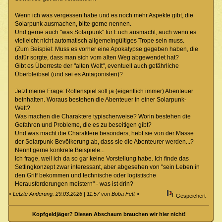
Wenn ich was vergessen habe und es noch mehr Aspekte gibt, die
Solarpunk ausmachen, bitte gerne nennen.
Und gerne auch "was Solarpunk" für Euch ausmacht, auch wenn es
vielleicht nicht automatisch allgemeingültiges Trope sein muss.
(Zum Beispiel: Muss es vorher eine Apokalypse gegeben haben, die
dafür sorgte, dass man sich vom alten Weg abgewendet hat?
Gibt es Überreste der "alten Welt", eventuell auch gefährliche
Überbleibsel (und sei es Antagonisten)?
Jetzt meine Frage: Rollenspiel soll ja (eigentlich immer) Abenteuer
beinhalten. Woraus bestehen die Abenteuer in einer Solarpunk-
Welt?
Was machen die Charaktere typischerweise? Worin bestehen die
Gefahren und Probleme, die es zu beseitigen gibt?
Und was macht die Charaktere besonders, hebt sie von der Masse
der Solarpunk-Bevölkerung ab, dass sie die Abenteurer werden...?
Nennt gerne konkrete Beispiele...
Ich frage, weil ich da so gar keine Vorstellung habe. Ich finde das
Settingkonzept zwar interessant, aber abgesehen von "sein Leben in
den Griff bekommen und technische oder logistische
Herausforderungen meistern" - was ist drin?
«
Letzte Änderung: 29.03.2026 | 11:57 von Boba Fett
»
Gespeichert
Kopfgeldjäger? Diesen Abschaum brauchen wir hier nicht!