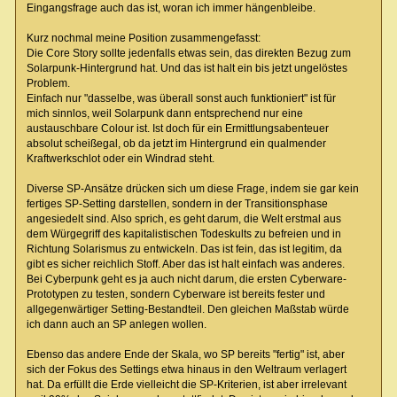
Eingangsfrage auch das ist, woran ich immer hängenbleibe.
Kurz nochmal meine Position zusammengefasst:
Die Core Story sollte jedenfalls etwas sein, das direkten Bezug zum
Solarpunk-Hintergrund hat. Und das ist halt ein bis jetzt ungelöstes
Problem.
Einfach nur "dasselbe, was überall sonst auch funktioniert" ist für
mich sinnlos, weil Solarpunk dann entsprechend nur eine
austauschbare Colour ist. Ist doch für ein Ermittlungsabenteuer
absolut scheißegal, ob da jetzt im Hintergrund ein qualmender
Kraftwerkschlot oder ein Windrad steht.
Diverse SP-Ansätze drücken sich um diese Frage, indem sie gar kein
fertiges SP-Setting darstellen, sondern in der Transitionsphase
angesiedelt sind. Also sprich, es geht darum, die Welt erstmal aus
dem Würgegriff des kapitalistischen Todeskults zu befreien und in
Richtung Solarismus zu entwickeln. Das ist fein, das ist legitim, da
gibt es sicher reichlich Stoff. Aber das ist halt einfach was anderes.
Bei Cyberpunk geht es ja auch nicht darum, die ersten Cyberware-
Prototypen zu testen, sondern Cyberware ist bereits fester und
allgegenwärtiger Setting-Bestandteil. Den gleichen Maßstab würde
ich dann auch an SP anlegen wollen.
Ebenso das andere Ende der Skala, wo SP bereits "fertig" ist, aber
sich der Fokus des Settings etwa hinaus in den Weltraum verlagert
hat. Da erfüllt die Erde vielleicht die SP-Kriterien, ist aber irrelevant