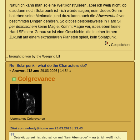
Natürlich kann man so eine Welt konstruieren, aber ich weiß nicht, ob
das dann noch Solarpunk ist - ich würde sagen, nein. Jedes Genre
hat eben seine Merkmale, und dazu kann auch die
Abwesenheit
von
bestimmten Dingen gehören. So gibt es beispielsweise in Hard SF
per definitionem
keine Magie. Kommt Magie vor, ist es eben keine
Hard SF mehr. Genau so ist eine Geschichte, die in einer fernen
Zukunft auf einem extrasolaren Planeten spielt, kein Solarpunk.
Gespeichert
... brought to you by the Weeping Elf
Re: Solarpunk - what do the Characters do?
«
Antwort #12 am:
29.03.2026 | 14:54 »
Colgrevance
Username: Colgrevance
Zitat von: nobody@home am 29.03.2026 | 13:43
Detektiv zu sein ist also schon mal "kein Abenteuer" -- na ja, ich weiß nicht,