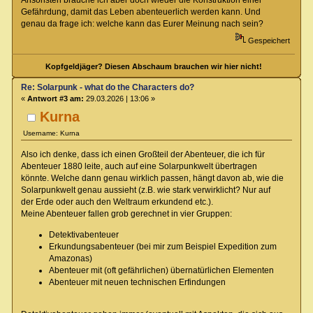
Gefährdung, damit das Leben abenteuerlich werden kann. Und
genau da frage ich: welche kann das Eurer Meinung nach sein?
Gespeichert
Kopfgeldjäger? Diesen Abschaum brauchen wir hier nicht!
Re: Solarpunk - what do the Characters do?
«
Antwort #3 am:
29.03.2026 | 13:06 »
Kurna
Username: Kurna
Also ich denke, dass ich einen Großteil der Abenteuer, die ich für
Abenteuer 1880 leite, auch auf eine Solarpunkwelt übertragen
könnte. Welche dann genau wirklich passen, hängt davon ab, wie die
Solarpunkwelt genau aussieht (z.B. wie stark verwirklicht? Nur auf
der Erde oder auch den Weltraum erkundend etc.).
Meine Abenteuer fallen grob gerechnet in vier Gruppen:
Detektivabenteuer
Erkundungsabenteuer (bei mir zum Beispiel Expedition zum
Amazonas)
Abenteuer mit (oft gefährlichen) übernatürlichen Elementen
Abenteuer mit neuen technischen Erfindungen