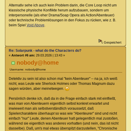
Alternativ sehe ich auch kein Problem darin, die Core Loop nicht um
klassische physische Konflikte herum aufzubauen, sondern um
interpersonelle (als eher Drama/Soap Opera als Action/Abenteuer)
oder technische Problemlösungen in den Fokus zu rücken, wie z. B.
beim Spiel
Void Above
.
Gespeichert
Re: Solarpunk - what do the Characters do?
«
Antwort #6 am:
29.03.2026 | 13:43 »
nobody@home
Username: nobody@home
Detektiv zu sein ist also schon mal "kein Abenteuer" -- na ja, ich weiß
nicht, was Leute wie Sherlock Holmes oder Thomas Magnum dazu
sagen würden, aber meinetwegen.
Persönlich denke ich, daß da in die Frage einfach stark mit einfließt,
was man von Abenteuern eigentlich selbst konkret erwartet und
inwieweit man als selbstverständlich voraussetzt, daß
Spielercharaktere
überhaupt
so was wie "Abenteurer" sind und nicht
einfach "nur" Leute, denen Abenteuer halt gelegentlich mal
zustoßen,
während sie eigentlich was anderes vorhatten (und nein, das ist nicht
dasselbe). Daß, um's mal etwas überspitzt darzustellen, "Chronische