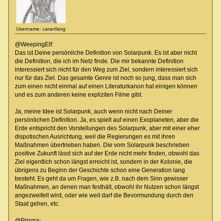
Username: caranfang
@WeepingElf:
Das ist Deine persönliche Definition von Solarpunk. Es ist aber nicht
die Definition, die ich im Netz finde. Die mir bekannte Definition
interessiert sich nicht für den Weg zum Ziel, sondern interessiert sich
nur für das Ziel. Das gesamte Genre ist noch so jung, dass man sich
zum einen nicht einmal auf einen Literaturkanon hat einigen können
und es zum anderen keine expliziten Filme gibt.
Ja, meine Idee ist Solarpunk, auch wenn nicht nach Deiner
persönlichen Definition. Ja, es spielt auf einen Exoplaneten, aber die
Erde entspricht den Vorstellungen des Solarpunk, aber mit einer eher
dispotischen Ausrichtung, weil die Regierungen es mit ihren
Maßnahmen übertrieben haben. Die vom Solarpunk beschrieben
positive Zukunft lässt sich auf der Erde nicht mehr finden, obwohl das
Ziel eigentlich schon längst erreicht ist, sondern in der Kolonie, die
übrigens zu Beginn der Geschichte schon eine Generation lang
besteht. Es geht da um Fragen, wie z.B. nach dem Sinn gewisser
Maßnahmen, an denen man festhält, obwohl ihr Nutzen schon längst
angezweifelt wird, oder wie weit darf die Bevormundung durch den
Staat gehen, etc.
@Prisma: