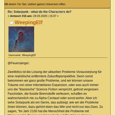
Mit einem 7er-Set, stehen ganze Universen offen.
Re: Solarpunk - what do the Characters do?
«
Antwort #15 am:
29.03.2026 | 15:07 »
WeepingElf
Username: WeepingElf
@Feuersänger:
Zweifellos ist die Lösung der aktuellen Probleme
Voraussetzung
für
eine realistische entferntere Zukunftsperspektive. Denn sonst
bekommen wir ganz große Probleme, und wir können unsere
Träume von einer interstellaren Expansion, oder was auch immer
uns die "klassische" Science Fiction verspricht, getrost vergessen.
Faschisten, die fossile Brennstoffe verfeuern, schaffen es
wahrscheinlich nie zu Alpha Centauri oder sonst wohin. Aber ich
sehe Solarpunk als ein Genre, das
aufzeigt, wie wir die Probleme
lösen können
, dazu gehört eben das
Wie
und nicht nur das
Dass
. Zu
sagen, "Im Jahr 2100 hat die Menschheit die Probleme mit