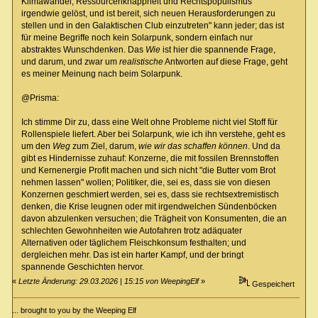
Klimawandel, Ressourcenknappheit und Rechtspopulismus
irgendwie gelöst, und ist bereit, sich neuen Herausforderungen zu
stellen und in den Galaktischen Club einzutreten" kann jeder; das ist
für meine Begriffe noch kein Solarpunk, sondern einfach nur
abstraktes Wunschdenken. Das
Wie
ist hier die spannende Frage,
und darum, und zwar um
realistische
Antworten auf diese Frage, geht
es meiner Meinung nach beim Solarpunk.
@Prisma:
Ich stimme Dir zu, dass eine Welt ohne Probleme nicht viel Stoff für
Rollenspiele liefert. Aber bei Solarpunk, wie ich ihn verstehe, geht es
um den
Weg
zum Ziel, darum,
wie wir das schaffen können
. Und da
gibt es Hindernisse zuhauf: Konzerne, die mit fossilen Brennstoffen
und Kernenergie Profit machen und sich nicht "die Butter vom Brot
nehmen lassen" wollen; Politiker, die, sei es, dass sie von diesen
Konzernen geschmiert werden, sei es, dass sie rechtsextremistisch
denken, die Krise leugnen oder mit irgendwelchen Sündenböcken
davon abzulenken versuchen; die Trägheit von Konsumenten, die an
schlechten Gewohnheiten wie Autofahren trotz adäquater
Alternativen oder täglichem Fleischkonsum festhalten; und
dergleichen mehr. Das ist ein harter Kampf, und der bringt
spannende Geschichten hervor.
«
Letzte Änderung: 29.03.2026 | 15:15 von WeepingElf
»
Gespeichert
... brought to you by the Weeping Elf