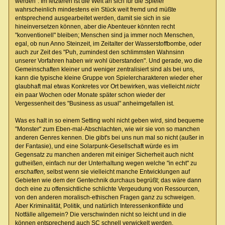
werden". Im letzteren ist die Welt an sich für die Spieler
wahrscheinlich mindestens ein Stück weit fremd und müßte
entsprechend ausgearbeitet werden, damit sie sich in sie
hineinversetzen können, aber die Abenteuer könnten recht
"konventionell" bleiben; Menschen sind ja immer noch Menschen,
egal, ob nun Anno Steinzeit, im Zeitalter der Wasserstoffbombe, oder
auch zur Zeit des "Puh, zumindest den schlimmsten Wahnsinn
unserer Vorfahren haben wir wohl überstanden". Und gerade, wo die
Gemeinschaften kleiner und weniger zentralisiert sind als bei uns,
kann die typische kleine Gruppe von Spielercharakteren wieder eher
glaubhaft mal etwas Konkretes vor Ort bewirken, was vielleicht
nicht
ein paar Wochen oder Monate später schon wieder der
Vergessenheit des "Business as usual" anheimgefallen ist.
Was es halt in so einem Setting wohl nicht geben wird, sind bequeme
"Monster" zum Eben-mal-Abschlachten, wie wir sie von so manchen
anderen Genres kennen. Die gibt's bei uns nun mal so nicht (außer in
der Fantasie), und eine Solarpunk-Gesellschaft würde es im
Gegensatz zu manchen anderen mit einiger Sicherheit auch nicht
gutheißen, einfach nur der Unterhaltung wegen welche "in echt" zu
erschaffen,
selbst wenn sie vielleicht manche Entwicklungen auf
Gebieten wie dem der Gentechnik durchaus begrüßt; das wäre dann
doch eine zu offensichtliche schlichte Vergeudung von Ressourcen,
von den anderen moralisch-ethischen Fragen ganz zu schweigen.
Aber Kriminalität, Politik, und natürlich Interessenkonflikte und
Notfälle allgemein? Die verschwinden nicht so leicht und in die
können entsprechend auch SC schnell verwickelt werden.