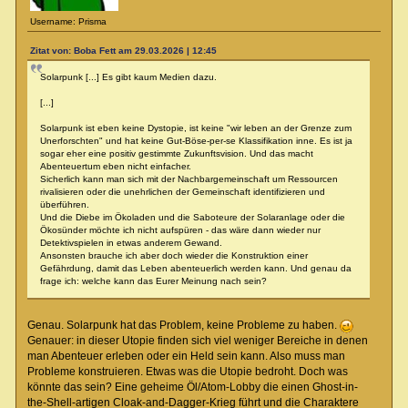
Username: Prisma
Zitat von: Boba Fett am 29.03.2026 | 12:45
Solarpunk [...] Es gibt kaum Medien dazu.
[...]
Solarpunk ist eben keine Dystopie, ist keine "wir leben an der Grenze zum
Unerforschten" und hat keine Gut-Böse-per-se Klassifikation inne. Es ist ja
sogar eher eine positiv gestimmte Zukunftsvision. Und das macht
Abenteuertum eben nicht einfacher.
Sicherlich kann man sich mit der Nachbargemeinschaft um Ressourcen
rivalisieren oder die unehrlichen der Gemeinschaft identifizieren und
überführen.
Und die Diebe im Ökoladen und die Saboteure der Solaranlage oder die
Ökosünder möchte ich nicht aufspüren - das wäre dann wieder nur
Detektivspielen in etwas anderem Gewand.
Ansonsten brauche ich aber doch wieder die Konstruktion einer
Gefährdung, damit das Leben abenteuerlich werden kann. Und genau da
frage ich: welche kann das Eurer Meinung nach sein?
Genau. Solarpunk hat das Problem, keine Probleme zu haben.
Genauer: in dieser Utopie finden sich viel weniger Bereiche in denen
man Abenteuer erleben oder ein Held sein kann. Also muss man
Probleme konstruieren. Etwas was die Utopie bedroht. Doch was
könnte das sein? Eine geheime Öl/Atom-Lobby die einen Ghost-in-
the-Shell-artigen Cloak-and-Dagger-Krieg führt und die Charaktere