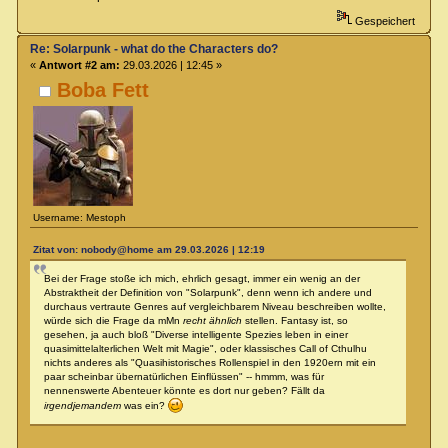
Gespeichert
Re: Solarpunk - what do the Characters do?
«
Antwort #2 am:
29.03.2026 | 12:45 »
Boba Fett
Username: Mestoph
Zitat von: nobody@home am 29.03.2026 | 12:19
Bei der Frage stoße ich mich, ehrlich gesagt, immer ein wenig an der
Abstraktheit der Definition von "Solarpunk", denn wenn ich andere und
durchaus vertraute Genres auf vergleichbarem Niveau beschreiben wollte,
würde sich die Frage da mMn
recht ähnlich
stellen. Fantasy ist, so
gesehen, ja auch bloß "Diverse intelligente Spezies leben in einer
quasimittelalterlichen Welt mit Magie", oder klassisches Call of Cthulhu
nichts anderes als "Quasihistorisches Rollenspiel in den 1920ern mit ein
paar scheinbar übernatürlichen Einflüssen" -- hmmm, was für
nennenswerte Abenteuer könnte es dort nur geben? Fällt da
irgendjemandem
was ein?