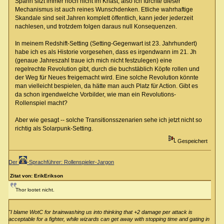
Spahn sitzt immer noch nicht im Knast, also ich fürchte dieser
Mechanismus ist auch reines Wunschdenken. Etliche wahrhaftige
Skandale sind seit Jahren komplett öffentlich, kann jeder jederzeit
nachlesen, und trotzdem folgen daraus null Konsequenzen.
In meinem Redshift-Setting (Setting-Gegenwart ist 23. Jahrhundert)
habe ich es als Historie vorgesehen, dass es irgendwann im 21. Jh
(genaue Jahreszahl traue ich mich nicht festzulegen) eine
regelrechte Revolution gibt, durch die buchstäblich Köpfe rollen und
der Weg für Neues freigemacht wird. Eine solche Revolution könnte
man vielleicht bespielen, da hätte man auch Platz für Action. Gibt es
da schon irgendwelche Vorbilder, wie man ein Revolutions-
Rollenspiel macht?
Aber wie gesagt -- solche Transitionsszenarien sehe ich jetzt nicht so
richtig als Solarpunk-Setting.
Gespeichert
Der
-Sprachführer: Rollenspieler-Jargon
Zitat von: ErikErikson
Thor lootet nicht.
"I blame WotC for brainwashing us into thinking that +2 damage per attack is
acceptable for a fighter, while wizards can get away with stopping time and gating in