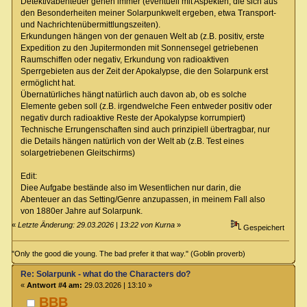
Detektivabenteuer gehen immer (eventuell mit Aspekten, die sich aus
den Besonderheiten meiner Solarpunkwelt ergeben, etwa Transport-
und Nachrichtenübermittlungszeiten).
Erkundungen hängen von der genauen Welt ab (z.B. positiv, erste
Expedition zu den Jupitermonden mit Sonnensegel getriebenen
Raumschiffen oder negativ, Erkundung von radioaktiven
Sperrgebieten aus der Zeit der Apokalypse, die den Solarpunk erst
ermöglicht hat.
Übernatürliches hängt natürlich auch davon ab, ob es solche
Elemente geben soll (z.B. irgendwelche Feen entweder positiv oder
negativ durch radioaktive Reste der Apokalypse korrumpiert)
Technische Errungenschaften sind auch prinzipiell übertragbar, nur
die Details hängen natürlich von der Welt ab (z.B. Test eines
solargetriebenen Gleitschirms)
Edit:
Diee Aufgabe bestände also im Wesentlichen nur darin, die
Abenteuer an das Setting/Genre anzupassen, in meinem Fall also
von 1880er Jahre auf Solarpunk.
«
Letzte Änderung: 29.03.2026 | 13:22 von Kurna
»
Gespeichert
"Only the good die young. The bad prefer it that way." (Goblin proverb)
Re: Solarpunk - what do the Characters do?
«
Antwort #4 am:
29.03.2026 | 13:10 »
BBB