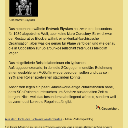
Username: Skyrock
Das nebenan erwähnte
Endwelt Elysium
hat zwar eine besonders
für 1989 abgedrehte Welt, aber keine klare Corestory. Es wird zwar
der Restaurative Block erwähnt, eine klerikal-faschistische
Organisation, aber was die genau für Pläne verfolgen und wie genau
die in Opposition zur Solarpunkgesellschaft treten, das bleibt im
Vagen.
Das mitgelieferte Beispielabenteuer ein typisches
Auftraggeberszenario, in dem die SCs gegen monetäre Belohnung
einen gestohlenen McGuffin wiederbesorgen sollen und das so in
99% aller Rollenspielwelten stattfinden könnte.
Ansonsten legen ein paar Gammaworld-artige Zufallstabellen nahe,
dass SCs Ruinen durchsuchen um Schätze aus der alten Zeit zu
bergen. Nicht weil das besonders naheliegend wäre so, sondern weil
es zumindest konkrete Regeln dafür gibt.
Gespeichert
Aus der Höhle des Schwarzwaldschrates
- Mein Rollenspielblog
Ein freier Mensch muss es ertragen können, dass seine Mitmenschen anders