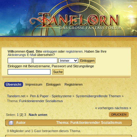
Willkommen
Gast
. Bitte
einloggen
oder
registrieren
. Haben Sie Ihre
Aktivierungs E-Mail
übersehen?
Einloggen mit Benutzername, Passwort und Sitzungslänge
Übersicht
Impressum
Einloggen
Registrieren
Tanelorn.net
»
Pen & Paper - Spielsysteme
»
Systemübergreifende Themen
»
Thema:
Funktionierender Sozialismus
« vorheriges
nächstes »
DRUCKEN
Seiten:
1
[
2
]
3
Nach unten
Autor
Thema: Funktionierender Sozialismus
(Gelesen 2933 mal)
0 Mitglieder und 1 Gast betrachten dieses Thema.