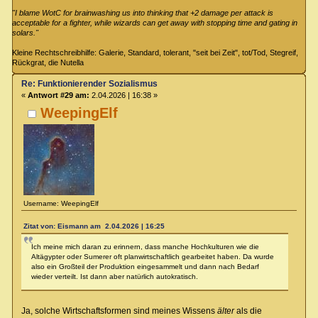
"I blame WotC for brainwashing us into thinking that +2 damage per attack is
acceptable for a fighter, while wizards can get away with stopping time and gating in
solars."
Kleine Rechtschreibhilfe: Galerie, Standard, tolerant, "seit bei Zeit", tot/Tod, Stegreif,
Rückgrat, die Nutella
Re: Funktionierender Sozialismus
«
Antwort #29 am:
2.04.2026 | 16:38 »
WeepingElf
Username: WeepingElf
Zitat von: Eismann am 2.04.2026 | 16:25
Ich meine mich daran zu erinnern, dass manche Hochkulturen wie die
Altägypter oder Sumerer oft planwirtschaftlich gearbeitet haben. Da wurde
also ein Großteil der Produktion eingesammelt und dann nach Bedarf
wieder verteilt. Ist dann aber natürlich autokratisch.
Ja, solche Wirtschaftsformen sind meines Wissens
älter
als die