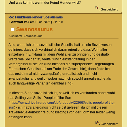
Und was kommt, wenn der Feind Hunger wird?
Gespeichert
Re: Funktionierender Sozialismus
«
Antwort #44 am:
2.04.2026 | 21:18 »
Swanosaurus
Username: Swanosaurus
Also, wenn ich eine sozialistische Gesellschaft als ein Sozialwesen
definiere, dass sich vordringlich daran orientiert, dass Wohl aller
einzelnen in Einklang mit dem Wohl aller zu bringen und deshalb
Werte wie Solidarität, Vielfalt und Selbstentfaltung in den
Vordergrund zu stellen (und nicht als die superperfekte Regenbogen-
Eierkuchen-Gesellschaft am Ende der Geschichte), dann finde ich
das erst einmal nicht zwangsläufig unrealistisch und nicht
zwangsläufig langweilig (wobei natürlich sowohl unrealistische als
auch langweilige Varianten denkbar sind).
In diesem Sinne sozialistisch ist, soweit ich es verstanden habe, wohl
das Setting von Solis - People of the Sun
(
https://www.drivethrurpg.com/de/product/422968/solis-people-of-the-
sun
) - ich hab's allerdings nicht selbst gelesen, da ich mit diesen
Traveller-Sektorbeschreibungssettings von der Form her leider wenig
anfangen kann.
Gespeichert