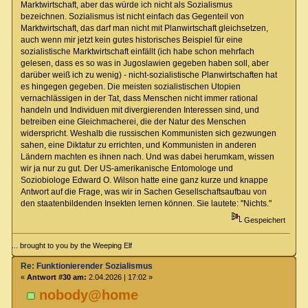
Marktwirtschaft, aber das würde ich nicht als Sozialismus
bezeichnen. Sozialismus ist nicht einfach das Gegenteil von
Marktwirtschaft, das darf man nicht mit Planwirtschaft gleichsetzen,
auch wenn mir jetzt kein gutes historisches Beispiel für eine
sozialistische Marktwirtschaft einfällt (ich habe schon mehrfach
gelesen, dass es so was in Jugoslawien gegeben haben soll, aber
darüber weiß ich zu wenig) - nicht-sozialistische Planwirtschaften hat
es hingegen gegeben. Die meisten sozialistischen Utopien
vernachlässigen in der Tat, dass Menschen nicht immer rational
handeln und Individuen mit divergierenden Interessen sind, und
betreiben eine Gleichmacherei, die der Natur des Menschen
widerspricht. Weshalb die russischen Kommunisten sich gezwungen
sahen, eine Diktatur zu errichten, und Kommunisten in anderen
Ländern machten es ihnen nach. Und was dabei herumkam, wissen
wir ja nur zu gut. Der US-amerikanische Entomologe und
Soziobiologe Edward O. Wilson hatte eine ganz kurze und knappe
Antwort auf die Frage, was wir in Sachen Gesellschaftsaufbau von
den staatenbildenden Insekten lernen können. Sie lautete: "Nichts."
Gespeichert
... brought to you by the Weeping Elf
Re: Funktionierender Sozialismus
«
Antwort #30 am:
2.04.2026 | 17:02 »
nobody@home