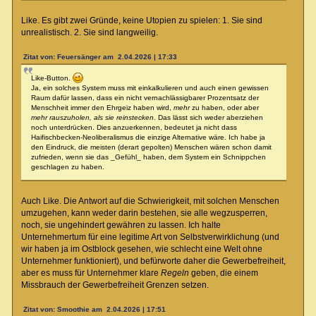
Like. Es gibt zwei Gründe, keine Utopien zu spielen: 1. Sie sind
unrealistisch. 2. Sie sind langweilig.
Zitat von: Feuersänger am 2.04.2026 | 17:33
Like-Button.
Ja, ein solches System muss mit einkalkulieren und auch einen gewissen
Raum dafür lassen, dass ein nicht vernachlässigbarer Prozentsatz der
Menschheit immer den Ehrgeiz haben wird,
mehr
zu haben, oder aber
mehr rauszuholen, als sie reinstecken
. Das lässt sich weder aberziehen
noch unterdrücken. Dies anzuerkennen, bedeutet ja nicht dass
Haifischbecken-Neoliberalismus die einzige Alternative wäre. Ich habe ja
den Eindruck, die meisten (derart gepolten) Menschen wären schon damit
zufrieden, wenn sie das _Gefühl_ haben, dem System ein Schnippchen
geschlagen zu haben.
Auch Like. Die Antwort auf die Schwierigkeit, mit solchen Menschen
umzugehen, kann weder darin bestehen, sie alle wegzusperren,
noch, sie ungehindert gewähren zu lassen. Ich halte
Unternehmertum für eine legitime Art von Selbstverwirklichung (und
wir haben ja im Ostblock gesehen, wie schlecht eine Welt ohne
Unternehmer funktioniert), und befürworte daher die Gewerbefreiheit,
aber es muss für Unternehmer klare
Regeln
geben, die einem
Missbrauch der Gewerbefreiheit Grenzen setzen.
Zitat von: Smoothie am 2.04.2026 | 17:51