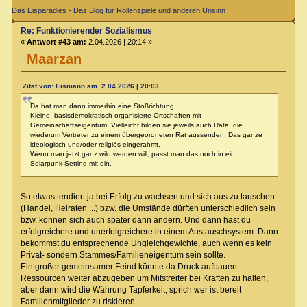
Das Eisparadies - Das Blog für Rollenspiele und anderen Unsinn
Re: Funktionierender Sozialismus
«
Antwort #43 am:
2.04.2026 | 20:14 »
Maarzan
Zitat von: Eismann am 2.04.2026 | 20:03
Da hat man dann immerhin eine Stoßrichtung.
Kleine, basisdemokratisch organisierte Ortschaften mit
Gemeinschaftseigentum. Vielleicht bilden sie jeweils auch Räte, die
wiederum Vertreter zu einem übergeordneten Rat aussenden. Das ganze
ideologisch und/oder religiös eingerahmt.
Wenn man jetzt ganz wild werden will, passt man das noch in ein
Solarpunk-Setting mit ein.
So etwas tendiert ja bei Erfolg zu wachsen und sich aus zu tauschen
(Handel, Heiraten ...) bzw. die Umstände dürften unterschiedlich sein
bzw. können sich auch später dann ändern. Und dann hast du
erfolgreichere und unerfolgreichere in einem Austauschsystem. Dann
bekommst du entsprechende Ungleichgewichte, auch wenn es kein
Privat- sondern Stammes/Familieneigentum sein sollte.
Ein großer gemeinsamer Feind könnte da Druck aufbauen
Ressourcen weiter abzugeben um Mitstreiter bei Kräften zu halten,
aber dann wird die Währung Tapferkeit, sprich wer ist bereit
Familienmitglieder zu riskieren.