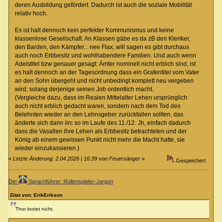
deren Ausbildung gefördert. Dadurch ist auch die soziale Mobilität
relativ hoch.
Es ist halt dennoch kein perfekter Kommunismus und keine
klassenlose Gesellschaft. An Klassen gäbe es da zB den Kleriker,
den Barden, den Kämpfer... nee Flax, will sagen es gibt durchaus
auch noch Erbbesitz und wohlhabendere Familien. Und auch wenn
Adelstitel bzw genauer gesagt: Ämter nominell nicht erblich sind, ist
es halt dennoch an der Tagesordnung dass ein Grafentitel vom Vater
an den Sohn übergeht und nicht unbedingt komplett neu vergeben
wird, solang derjenige seinen Job ordentlich macht.
(Vergleiche dazu, dass im Realen Mittelalter Lehen ursprünglich
auch nicht erblich gedacht waren, sondern nach dem Tod des
Belehnten wieder an den Lehnsgeber zurückfallen sollten, das
änderte sich dann iirc so im Laufe des 11./12. Jh, einfach dadurch
dass die Vasallen ihre Lehen als Erbbesitz betrachteten und der
König ab einem gewissen Punkt nicht mehr die Macht hatte, sie
wieder einzukassieren.)
«
Letzte Änderung: 2.04.2026 | 16:39 von Feuersänger
»
Gespeichert
Der
-Sprachführer: Rollenspieler-Jargon
Zitat von: ErikErikson
Thor lootet nicht.