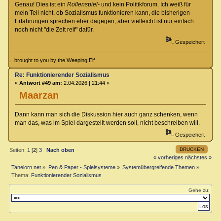
Genau! Dies ist ein
Rollenspiel-
und kein Politikforum. Ich weiß für
mein Teil nicht, ob Sozialismus funktionieren kann, die bisherigen
Erfahrungen sprechen eher dagegen, aber vielleicht ist nur einfach
noch nicht "die Zeit reif" dafür.
Gespeichert
... brought to you by the Weeping Elf
Re: Funktionierender Sozialismus
«
Antwort #49 am:
2.04.2026 | 21:44 »
Maarzan
Dann kann man sich die Diskussion hier auch ganz schenken, wenn
man das, was im Spiel dargestellt werden soll, nicht beschreiben will.
Gespeichert
DRUCKEN
Seiten:
1
[
2
]
3
Nach oben
« vorheriges
nächstes »
Tanelorn.net
»
Pen & Paper - Spielsysteme
»
Systemübergreifende Themen
»
Thema:
Funktionierender Sozialismus
Gehe zu: