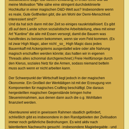
meine Motivation "Wie sähe eine stringent durchdeklinierte
Hochkultur in einer magischen D&D-Welt aus? Insbesondere wenn
es reale, Gute Gottheiten gibt, die am Wohl der Demi-Menschheit
interessiert sind?"
Und da hat sich dann mit der Zeit so einiges rauskristallisiert. Es gibt
zB auf dem Lande schon sozialistische Arbeitsteilung, etwa mit einer
Art "Kantine" die alle mit Essen versorgt, damit die Bauern was
handfestes zu beissen bekommen, wenn sie vom Feld kommen. (Es
ist zwar High Magic, aber nicht _so_ High Magic dass jedes
Bauernkaff mit Ackergolems ausgestattet wäre oder alle Nahrung
magisch erschaffen werden könnte; das hatten wir in eigenen
Threads alles schonmal durchgerechnet.) Freie Heilfürsorge durch
den Klerus, soziales Netz für die Armen, sodass niemand betteln
muss auch wenn er nicht arbeiten kann.
Der Schwerpunkt der Wirtschaft liegt jedoch in der magischen
Ökonomie. Ein Großteil der Werktätigen ist mit der Erzeugung von
Komponenten für magisches Crafting beschäftigt. Die daraus
hergestellten magischen Gegenstände bringen hohe
Steuereinnahmen, aus denen dann auch die o.g. Wohltaten
finanziert werden.
Abenteurerei wird in gewissem Rahmen staatlich gefördert,
schließlich gibt es insbesondere in den Randgebieten der Zivilisation
immer noch gefährliche Bedrohungen. Es wird aktiv nach
talentiertem Nachwuchs gesucht - insbesondere Magiebegabte - und