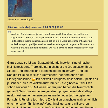
Username: WeepingElf
Zitat von: nobody@home am 2.04.2026 | 17:02
Insekten funktionieren ja auch noch mal
wirklich
anders und selbst die
sogenannte "Königin" ist eigentlich nur die Gebärmutter des Volkes -- zum
Fortbestand insofern nötig, als es schon eine Eierquelle braucht, aber als
Individuum prinzipiell jederzeit ersetzbar, solange nicht gerade Notstand an
Nachfolgekandidatinnen herrscht. Da hat der werte Herr Wilson schon nicht
ganz unrecht.
Ganz genau so ist das! Staatenbildende Insekten sind einfache,
instinktgesteuerte Tiere, die gar nicht über die Organisation ihres
Staates und ihre Stellung darin nachdenken
können
- und die
Königin ist keine wirkliche Herrscherin, sondern eben eine
Eierlegemaschine
Ich bezweifle übrigens, dass solche Spezies es
je schaffen, sich im Weltall auszubreiten - die gibt es auf der Erde
schon seit etwa 100 Millionen Jahren, und haben die Raumschiffe
gebaut? Nein. Die sind eben genetisch programmiert, deshalb gibt
es dort keinen nennenswerten kulturellen oder technologischen
Fortschritt. Für eine technische Zivilisation braucht es wahrscheinlich
eine menschenähnliche
Individual
-Intelligenz, und mit solchen
Wesen funktionieren eusoziale Gesellschaften (so nennen Biologen