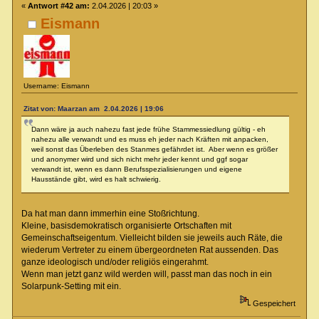
«
Antwort #42 am:
2.04.2026 | 20:03 »
Eismann
Username: Eismann
Zitat von: Maarzan am 2.04.2026 | 19:06
Dann wäre ja auch nahezu fast jede frühe Stammessiedlung gültig - eh
nahezu alle verwandt und es muss eh jeder nach Kräften mit anpacken,
weil sonst das Überleben des Stanmes gefährdet ist. Aber wenn es größer
und anonymer wird und sich nicht mehr jeder kennt und ggf sogar
verwandt ist, wenn es dann Berufsspezialisierungen und eigene
Hausstände gibt, wird es halt schwierig.
Da hat man dann immerhin eine Stoßrichtung.
Kleine, basisdemokratisch organisierte Ortschaften mit
Gemeinschaftseigentum. Vielleicht bilden sie jeweils auch Räte, die
wiederum Vertreter zu einem übergeordneten Rat aussenden. Das
ganze ideologisch und/oder religiös eingerahmt.
Wenn man jetzt ganz wild werden will, passt man das noch in ein
Solarpunk-Setting mit ein.
Gespeichert