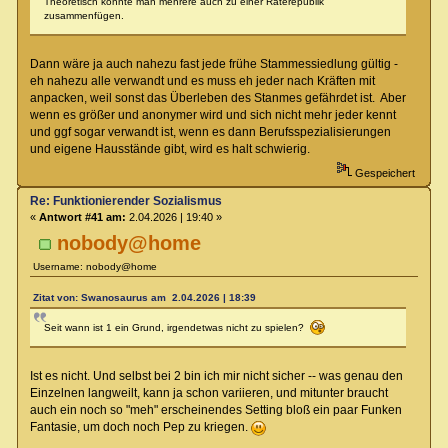
Theoretisch könnte man mehrere auch zu einer Räterepublik
zusammenfügen.
Dann wäre ja auch nahezu fast jede frühe Stammessiedlung gültig -
eh nahezu alle verwandt und es muss eh jeder nach Kräften mit
anpacken, weil sonst das Überleben des Stanmes gefährdet ist. Aber
wenn es größer und anonymer wird und sich nicht mehr jeder kennt
und ggf sogar verwandt ist, wenn es dann Berufsspezialisierungen
und eigene Hausstände gibt, wird es halt schwierig.
Gespeichert
Re: Funktionierender Sozialismus
«
Antwort #41 am:
2.04.2026 | 19:40 »
nobody@home
Username: nobody@home
Zitat von: Swanosaurus am 2.04.2026 | 18:39
Seit wann ist 1 ein Grund, irgendetwas nicht zu spielen?
Ist es nicht. Und selbst bei 2 bin ich mir nicht sicher -- was genau den
Einzelnen langweilt, kann ja schon variieren, und mitunter braucht
auch ein noch so "meh" erscheinendes Setting bloß ein paar Funken
Fantasie, um doch noch Pep zu kriegen.