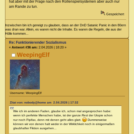
hat aber mit der Frage nach den Rollenspielsystemen aber auch nur
am Rande zu tun.
Gespeichert
Inzwischen bin ich geneigt zu glauben, dass an der DnD Satanic Panic in den 80ern
was dran war. Allein, es waren nicht die Inhalte. Es waren die Regeln, die aus der
Hölle kommen...
Re: Funktionierender Sozialismus
«
Antwort #36 am:
2.04.2026 | 18:20 »
WeepingElf
Username: WeepingElf
Zitat von: nobody@home am 2.04.2026 | 17:32
Wie ich im anderen Faden, glaube ich, schon mal angesprochen habe:
wenn ich perfekte Menschen habe, ist der ganze
Rest
der Utopie schon
nur noch Pipifax, denn mit denen geht alles glatt.
Dummerweise
können wir von denen halt weder in der Wirklichkeit noch in einigermaßen
glaubhafter Fiktion ausgehen...