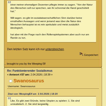
einer meiner ehemaligen Dozenten pflegte immer zu sagen. "Von der Natur
des Menschen soll nur sprechen, wer ihr schonmal die Hand geschüttelt
hat."
Will sagen, es gibt im sozialwissenschaftlichen Sinn darüber keine
ernsthaften Aussagen und wenn jemand was über die Natur des
Menschen behauptet ist es rein spekulativ und meist zusätzlich
ideologisch.
hat aber mit der Frage nach den Rollenspielsystemen aber auch nur am
Rande zu tun.
Den letzten Satz kann ich nur
unterstreichen
.
Gespeichert
... brought to you by the Weeping Elf
Re: Funktionierender Sozialismus
«
Antwort #37 am:
2.04.2026 | 18:39 »
Swanosaurus
Username: Swanosaurus
Zitat von: WeepingElf am 2.04.2026 | 18:20
Like. Es gibt zwei Gründe, keine Utopien zu spielen: 1. Sie sind
unrealistisch. 2. Sie sind langweilig.