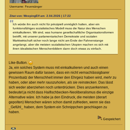
Username: Feuersänger
Zitat von: WeepingElf am 2.04.2026 | 17:22
Ich würde ihn auch nicht für prinzipiell unmöglich halten, aber ein
funktionsfähiges sozialistisches Modell muss die Natur des Menschen
einkalkulieren. Wir sind, was humane gesellschaftliche Organisationsformen
betrifft, mit unserer parlamentarischen Demokratie und sozialen
Marktwirtschaft sicher noch lange nicht am Ende der Fahnenstange
angelangt, aber die meisten sozialistischen Utopien machen es sich mit
ihren idealistischen Menschenbildern dann doch etwas zu einfach.
Like-Button.
Ja, ein solches System muss mit einkalkulieren und auch einen
gewissen Raum dafür lassen, dass ein nicht vernachlässigbarer
Prozentsatz der Menschheit immer den Ehrgeiz haben wird,
mehr
zu
haben, oder aber
mehr rauszuholen, als sie reinstecken
. Das lässt
sich weder aberziehen noch unterdrücken. Dies anzuerkennen,
bedeutet ja nicht dass Haifischbecken-Neoliberalismus die einzige
Alternative wäre. Ich habe ja den Eindruck, die meisten (derart
gepolten) Menschen wären schon damit zufrieden, wenn sie das
_Gefühl_ haben, dem System ein Schnippchen geschlagen zu
haben.
Gespeichert