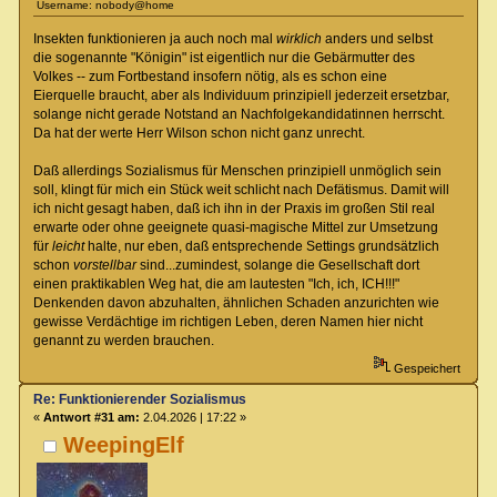
Username: nobody@home
Insekten funktionieren ja auch noch mal
wirklich
anders und selbst
die sogenannte "Königin" ist eigentlich nur die Gebärmutter des
Volkes -- zum Fortbestand insofern nötig, als es schon eine
Eierquelle braucht, aber als Individuum prinzipiell jederzeit ersetzbar,
solange nicht gerade Notstand an Nachfolgekandidatinnen herrscht.
Da hat der werte Herr Wilson schon nicht ganz unrecht.
Daß allerdings Sozialismus für Menschen prinzipiell unmöglich sein
soll, klingt für mich ein Stück weit schlicht nach Defätismus. Damit will
ich nicht gesagt haben, daß ich ihn in der Praxis im großen Stil real
erwarte oder ohne geeignete quasi-magische Mittel zur Umsetzung
für
leicht
halte, nur eben, daß entsprechende Settings grundsätzlich
schon
vorstellbar
sind...zumindest, solange die Gesellschaft dort
einen praktikablen Weg hat, die am lautesten "Ich, ich, ICH!!!"
Denkenden davon abzuhalten, ähnlichen Schaden anzurichten wie
gewisse Verdächtige im richtigen Leben, deren Namen hier nicht
genannt zu werden brauchen.
Gespeichert
Re: Funktionierender Sozialismus
«
Antwort #31 am:
2.04.2026 | 17:22 »
WeepingElf