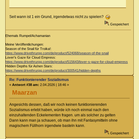
Seit wann ist 1 ein Grund, irgendetwas nicht zu spielen?
Gespeichert
Ehemals Rumpel/Achamanian
Meine Veröffentlichungen:
Season of the Snail für Troika!:
https://www.drivethrurpg.com/de/product/524068/season-of-the-snail
Lover's Gaze für Cloud Empress:
https://www.drivethrurpg.com/de/product/515643/lover-s-gaze-for-cloud-empress
Hidden Depths für Ashen Stars:
https://www.drivethrurpg.com/de/product/300541/hidden-depths
Re: Funktionierender Sozialismus
«
Antwort #38 am:
2.04.2026 | 18:46 »
Maarzan
Angesichts dessen, daß wir noch keinen funktionierenden
Sozialismus erlebt haben, würde ich noch einmal nach den
einzuhaltenden Eckelementen fragen. um als solcher zu gelten
Dann kann man ja schauen, ob man ihn mit Fantasymitteln ohne
magischem Füllhorn irgendwie basteln kann.
Gespeichert