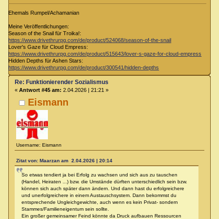
Ehemals Rumpel/Achamanian
Meine Veröffentlichungen:
Season of the Snail für Troika!:
https://www.drivethrurpg.com/de/product/524068/season-of-the-snail
Lover's Gaze für Cloud Empress:
https://www.drivethrurpg.com/de/product/515643/lover-s-gaze-for-cloud-empress
Hidden Depths für Ashen Stars:
https://www.drivethrurpg.com/de/product/300541/hidden-depths
Re: Funktionierender Sozialismus
«
Antwort #45 am:
2.04.2026 | 21:21 »
Eismann
Username: Eismann
Zitat von: Maarzan am 2.04.2026 | 20:14
So etwas tendiert ja bei Erfolg zu wachsen und sich aus zu tauschen
(Handel, Heiraten ...) bzw. die Umstände dürften unterschiedlich sein bzw.
können sich auch später dann ändern. Und dann hast du erfolgreichere
und unerfolgreichere in einem Austauschsystem. Dann bekommst du
entsprechende Ungleichgewichte, auch wenn es kein Privat- sondern
Stammes/Familieneigentum sein sollte.
Ein großer gemeinsamer Feind könnte da Druck aufbauen Ressourcen