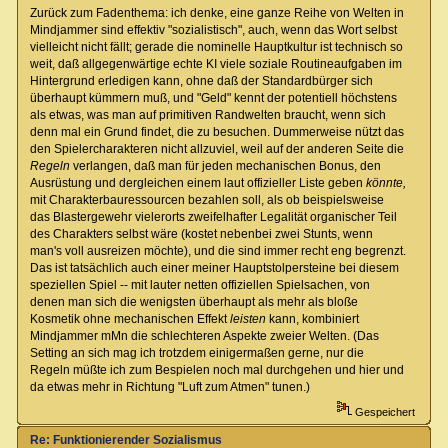
Zurück zum Fadenthema: ich denke, eine ganze Reihe von Welten in
Mindjammer sind effektiv "sozialistisch", auch, wenn das Wort selbst
vielleicht nicht fällt; gerade die nominelle Hauptkultur ist technisch so
weit, daß allgegenwärtige echte KI viele soziale Routineaufgaben im
Hintergrund erledigen kann, ohne daß der Standardbürger sich
überhaupt kümmern muß, und "Geld" kennt der potentiell höchstens
als etwas, was man auf primitiven Randwelten braucht, wenn sich
denn mal ein Grund findet, die zu besuchen. Dummerweise nützt das
den Spielercharakteren nicht allzuviel, weil auf der anderen Seite die
Regeln
verlangen, daß man für jeden mechanischen Bonus, den
Ausrüstung und dergleichen einem laut offizieller Liste geben
könnte,
mit Charakterbauressourcen bezahlen soll, als ob beispielsweise
das Blastergewehr vielerorts zweifelhafter Legalität organischer Teil
des Charakters selbst wäre (kostet nebenbei zwei Stunts, wenn
man's voll ausreizen möchte), und die sind immer recht eng begrenzt.
Das ist tatsächlich auch einer meiner Hauptstolpersteine bei diesem
speziellen Spiel -- mit lauter netten offiziellen Spielsachen, von
denen man sich die wenigsten überhaupt als mehr als bloße
Kosmetik ohne mechanischen Effekt
leisten
kann, kombiniert
Mindjammer mMn die schlechteren Aspekte zweier Welten. (Das
Setting an sich mag ich trotzdem einigermaßen gerne, nur die
Regeln müßte ich zum Bespielen noch mal durchgehen und hier und
da etwas mehr in Richtung "Luft zum Atmen" tunen.)
Gespeichert
Re: Funktionierender Sozialismus