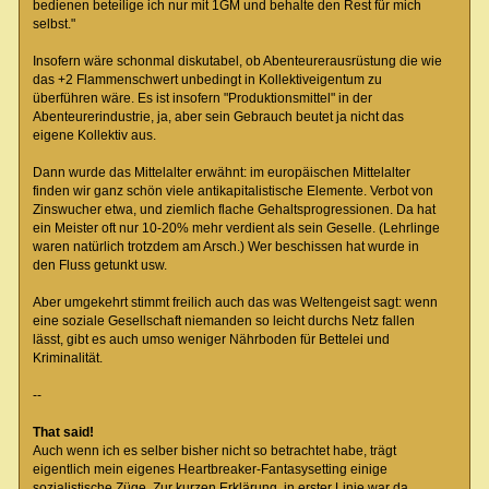
bedienen beteilige ich nur mit 1GM und behalte den Rest für mich
selbst."
Insofern wäre schonmal diskutabel, ob Abenteurerausrüstung die wie
das +2 Flammenschwert unbedingt in Kollektiveigentum zu
überführen wäre. Es ist insofern "Produktionsmittel" in der
Abenteurerindustrie, ja, aber sein Gebrauch beutet ja nicht das
eigene Kollektiv aus.
Dann wurde das Mittelalter erwähnt: im europäischen Mittelalter
finden wir ganz schön viele antikapitalistische Elemente. Verbot von
Zinswucher etwa, und ziemlich flache Gehaltsprogressionen. Da hat
ein Meister oft nur 10-20% mehr verdient als sein Geselle. (Lehrlinge
waren natürlich trotzdem am Arsch.) Wer beschissen hat wurde in
den Fluss getunkt usw.
Aber umgekehrt stimmt freilich auch das was Weltengeist sagt: wenn
eine soziale Gesellschaft niemanden so leicht durchs Netz fallen
lässt, gibt es auch umso weniger Nährboden für Bettelei und
Kriminalität.
--
That said!
Auch wenn ich es selber bisher nicht so betrachtet habe, trägt
eigentlich mein eigenes Heartbreaker-Fantasysetting einige
sozialistische Züge. Zur kurzen Erklärung, in erster Linie war da