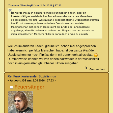
Zitat von: WeepingElf am 2.04.2026 | 17:22
Ich würde ihn auch nicht für prinzipiell unmöglich halten, aber ein
funktionsfähiges sozialistisches Modell muss die Natur des Menschen
einkalkulieren. Wir sind, was humane gesellschaftliche Organisationsformen
betrifft, mit unserer parlamentarischen Demokratie und sozialen
Marktwirtschaft sicher noch lange nicht am Ende der Fahnenstange
angelangt, aber die meisten sozialistischen Utopien machen es sich mit
ihren idealistischen Menschenbildern dann doch etwas zu einfach.
Wie ich im anderen Faden, glaube ich, schon mal angesprochen
habe: wenn ich perfekte Menschen habe, ist der ganze
Rest
der
Utopie schon nur noch Pipifax, denn mit denen geht alles glatt.
Dummerweise können wir von denen halt weder in der Wirklichkeit
noch in einigermaßen glaubhafter Fiktion ausgehen...
Gespeichert
Re: Funktionierender Sozialismus
«
Antwort #34 am:
2.04.2026 | 17:33 »
Feuersänger