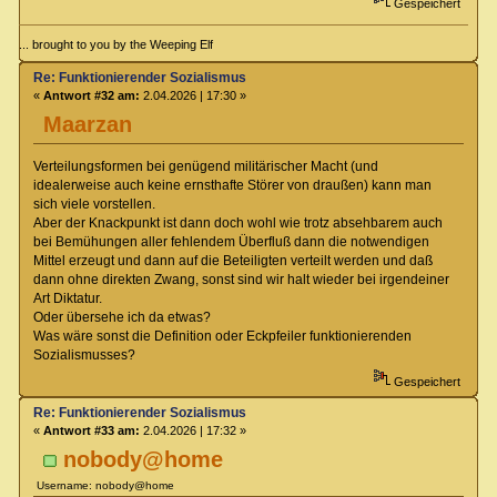
Gespeichert
... brought to you by the Weeping Elf
Re: Funktionierender Sozialismus
«
Antwort #32 am:
2.04.2026 | 17:30 »
Maarzan
Verteilungsformen bei genügend militärischer Macht (und
idealerweise auch keine ernsthafte Störer von draußen) kann man
sich viele vorstellen.
Aber der Knackpunkt ist dann doch wohl wie trotz absehbarem auch
bei Bemühungen aller fehlendem Überfluß dann die notwendigen
Mittel erzeugt und dann auf die Beteiligten verteilt werden und daß
dann ohne direkten Zwang, sonst sind wir halt wieder bei irgendeiner
Art Diktatur.
Oder übersehe ich da etwas?
Was wäre sonst die Definition oder Eckpfeiler funktionierenden
Sozialismusses?
Gespeichert
Re: Funktionierender Sozialismus
«
Antwort #33 am:
2.04.2026 | 17:32 »
nobody@home
Username: nobody@home