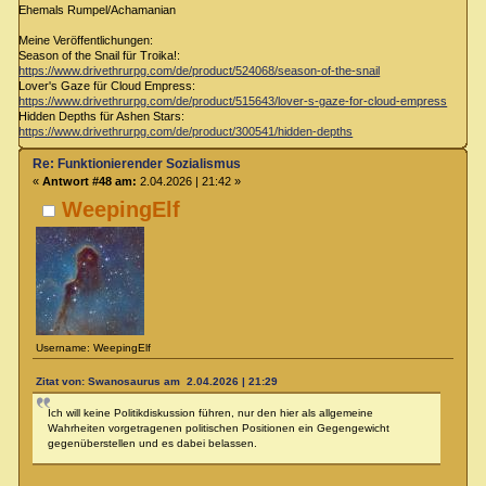
Ehemals Rumpel/Achamanian
Meine Veröffentlichungen:
Season of the Snail für Troika!:
https://www.drivethrurpg.com/de/product/524068/season-of-the-snail
Lover's Gaze für Cloud Empress:
https://www.drivethrurpg.com/de/product/515643/lover-s-gaze-for-cloud-empress
Hidden Depths für Ashen Stars:
https://www.drivethrurpg.com/de/product/300541/hidden-depths
Re: Funktionierender Sozialismus
«
Antwort #48 am:
2.04.2026 | 21:42 »
WeepingElf
Username: WeepingElf
Zitat von: Swanosaurus am 2.04.2026 | 21:29
Ich will keine Politikdiskussion führen, nur den hier als allgemeine
Wahrheiten vorgetragenen politischen Positionen ein Gegengewicht
gegenüberstellen und es dabei belassen.