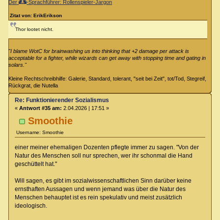
Der
-Sprachführer: Rollenspieler-Jargon
Zitat von: ErikErikson
Thor lootet nicht.
"I blame WotC for brainwashing us into thinking that +2 damage per attack is
acceptable for a fighter, while wizards can get away with stopping time and gating in
solars."
Kleine Rechtschreibhilfe: Galerie, Standard, tolerant, "seit bei Zeit", tot/Tod, Stegreif,
Rückgrat, die Nutella
Re: Funktionierender Sozialismus
«
Antwort #35 am:
2.04.2026 | 17:51 »
Smoothie
Username: Smoothie
einer meiner ehemaligen Dozenten pflegte immer zu sagen. "Von der
Natur des Menschen soll nur sprechen, wer ihr schonmal die Hand
geschüttelt hat."
Will sagen, es gibt im sozialwissenschaftlichen Sinn darüber keine
ernsthaften Aussagen und wenn jemand was über die Natur des
Menschen behauptet ist es rein spekulativ und meist zusätzlich
ideologisch.