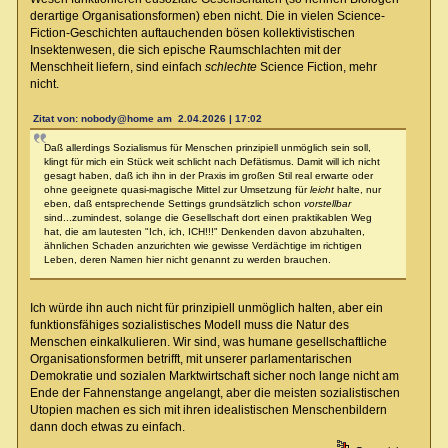
derartige Organisationsformen) eben nicht. Die in vielen Science-
Fiction-Geschichten auftauchenden bösen kollektivistischen
Insektenwesen, die sich epische Raumschlachten mit der
Menschheit liefern, sind einfach
schlechte
Science Fiction, mehr
nicht.
Zitat von: nobody@home am 2.04.2026 | 17:02
Daß allerdings Sozialismus für Menschen prinzipiell unmöglich sein soll,
klingt für mich ein Stück weit schlicht nach Defätismus. Damit will ich nicht
gesagt haben, daß ich ihn in der Praxis im großen Stil real erwarte oder
ohne geeignete quasi-magische Mittel zur Umsetzung für
leicht
halte, nur
eben, daß entsprechende Settings grundsätzlich schon
vorstellbar
sind...zumindest, solange die Gesellschaft dort einen praktikablen Weg
hat, die am lautesten "Ich, ich, ICH!!!" Denkenden davon abzuhalten,
ähnlichen Schaden anzurichten wie gewisse Verdächtige im richtigen
Leben, deren Namen hier nicht genannt zu werden brauchen.
Ich würde ihn auch nicht für prinzipiell unmöglich halten, aber ein
funktionsfähiges sozialistisches Modell muss die Natur des
Menschen einkalkulieren. Wir sind, was humane gesellschaftliche
Organisationsformen betrifft, mit unserer parlamentarischen
Demokratie und sozialen Marktwirtschaft sicher noch lange nicht am
Ende der Fahnenstange angelangt, aber die meisten sozialistischen
Utopien machen es sich mit ihren idealistischen Menschenbildern
dann doch etwas zu einfach.