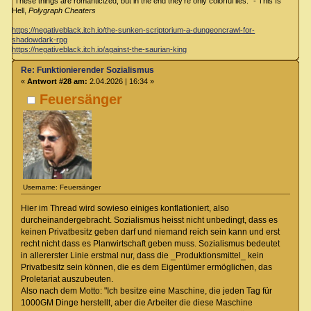
"These things are romanticized, but in the end they're only colorful lies." - This Is
Hell,
Polygraph Cheaters
https://negativeblack.itch.io/the-sunken-scriptorium-a-dungeoncrawl-for-
shadowdark-rpg
https://negativeblack.itch.io/against-the-saurian-king
Re: Funktionierender Sozialismus
«
Antwort #28 am:
2.04.2026 | 16:34 »
Feuersänger
Username: Feuersänger
Hier im Thread wird sowieso einiges konflationiert, also
durcheinandergebracht. Sozialismus heisst nicht unbedingt, dass es
keinen Privatbesitz geben darf und niemand reich sein kann und erst
recht nicht dass es Planwirtschaft geben muss. Sozialismus bedeutet
in allererster Linie erstmal nur, dass die _Produktionsmittel_ kein
Privatbesitz sein können, die es dem Eigentümer ermöglichen, das
Proletariat auszubeuten.
Also nach dem Motto: "Ich besitze eine Maschine, die jeden Tag für
1000GM Dinge herstellt, aber die Arbeiter die diese Maschine