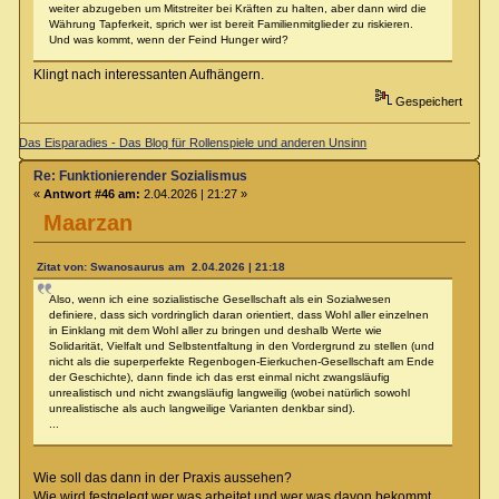
weiter abzugeben um Mitstreiter bei Kräften zu halten, aber dann wird die
Währung Tapferkeit, sprich wer ist bereit Familienmitglieder zu riskieren.
Und was kommt, wenn der Feind Hunger wird?
Klingt nach interessanten Aufhängern.
Gespeichert
Das Eisparadies - Das Blog für Rollenspiele und anderen Unsinn
Re: Funktionierender Sozialismus
«
Antwort #46 am:
2.04.2026 | 21:27 »
Maarzan
Zitat von: Swanosaurus am 2.04.2026 | 21:18
Also, wenn ich eine sozialistische Gesellschaft als ein Sozialwesen
definiere, dass sich vordringlich daran orientiert, dass Wohl aller einzelnen
in Einklang mit dem Wohl aller zu bringen und deshalb Werte wie
Solidarität, Vielfalt und Selbstentfaltung in den Vordergrund zu stellen (und
nicht als die superperfekte Regenbogen-Eierkuchen-Gesellschaft am Ende
der Geschichte), dann finde ich das erst einmal nicht zwangsläufig
unrealistisch und nicht zwangsläufig langweilig (wobei natürlich sowohl
unrealistische als auch langweilige Varianten denkbar sind).
...
Wie soll das dann in der Praxis aussehen?
Wie wird festgelegt wer was arbeitet und wer was davon bekommt