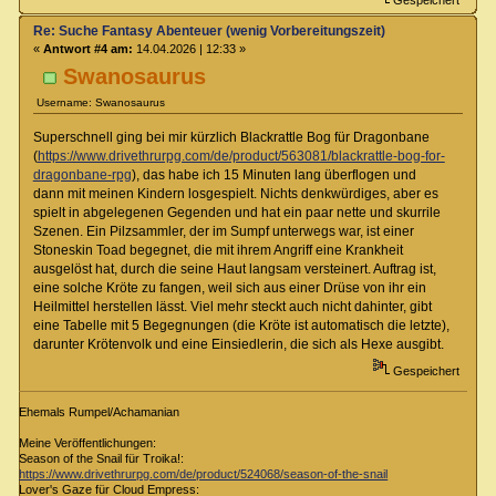
Re: Suche Fantasy Abenteuer (wenig Vorbereitungszeit)
«
Antwort #4 am:
14.04.2026 | 12:33 »
Swanosaurus
Username: Swanosaurus
Superschnell ging bei mir kürzlich Blackrattle Bog für Dragonbane
(
https://www.drivethrurpg.com/de/product/563081/blackrattle-bog-for-
dragonbane-rpg
), das habe ich 15 Minuten lang überflogen und
dann mit meinen Kindern losgespielt. Nichts denkwürdiges, aber es
spielt in abgelegenen Gegenden und hat ein paar nette und skurrile
Szenen. Ein Pilzsammler, der im Sumpf unterwegs war, ist einer
Stoneskin Toad begegnet, die mit ihrem Angriff eine Krankheit
ausgelöst hat, durch die seine Haut langsam versteinert. Auftrag ist,
eine solche Kröte zu fangen, weil sich aus einer Drüse von ihr ein
Heilmittel herstellen lässt. Viel mehr steckt auch nicht dahinter, gibt
eine Tabelle mit 5 Begegnungen (die Kröte ist automatisch die letzte),
darunter Krötenvolk und eine Einsiedlerin, die sich als Hexe ausgibt.
Gespeichert
Ehemals Rumpel/Achamanian
Meine Veröffentlichungen:
Season of the Snail für Troika!:
https://www.drivethrurpg.com/de/product/524068/season-of-the-snail
Lover's Gaze für Cloud Empress: