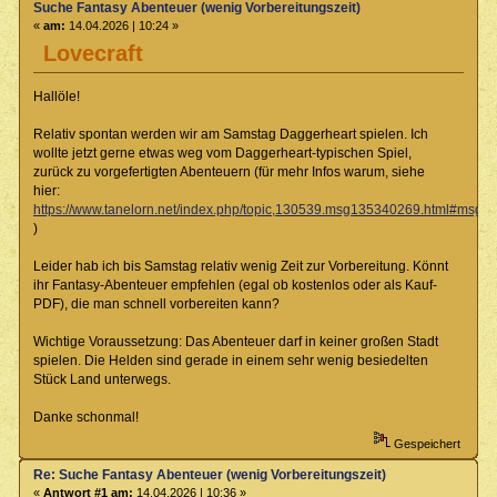
Suche Fantasy Abenteuer (wenig Vorbereitungszeit)
«
am:
14.04.2026 | 10:24 »
Lovecraft
Hallöle!
Relativ spontan werden wir am Samstag Daggerheart spielen. Ich
wollte jetzt gerne etwas weg vom Daggerheart-typischen Spiel,
zurück zu vorgefertigten Abenteuern (für mehr Infos warum, siehe
hier:
https://www.tanelorn.net/index.php/topic,130539.msg135340269.html#msg
)
Leider hab ich bis Samstag relativ wenig Zeit zur Vorbereitung. Könnt
ihr Fantasy-Abenteuer empfehlen (egal ob kostenlos oder als Kauf-
PDF), die man schnell vorbereiten kann?
Wichtige Voraussetzung: Das Abenteuer darf in keiner großen Stadt
spielen. Die Helden sind gerade in einem sehr wenig besiedelten
Stück Land unterwegs.
Danke schonmal!
Gespeichert
Re: Suche Fantasy Abenteuer (wenig Vorbereitungszeit)
«
Antwort #1 am:
14.04.2026 | 10:36 »