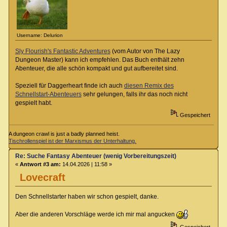
Username: Delurion
Sly Flourish's Fantastic Adventures
(vom Autor von The Lazy
Dungeon Master) kann ich empfehlen. Das Buch enthält zehn
Abenteuer, die alle schön kompakt und gut aufbereitet sind.
Speziell für Daggerheart finde ich auch
diesen Remix des
Schnellstart-Abenteuers
sehr gelungen, falls ihr das noch nicht
gespielt habt.
Gespeichert
A dungeon crawl is just a badly planned heist.
Tischrollenspiel ist der Marxismus der Unterhaltung.
Re: Suche Fantasy Abenteuer (wenig Vorbereitungszeit)
«
Antwort #3 am:
14.04.2026 | 11:58 »
Lovecraft
Den Schnellstarter haben wir schon gespielt, danke.
Aber die anderen Vorschläge werde ich mir mal angucken
Gespeichert