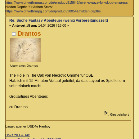
https://www.drivethrurpg.com/de/product/515643/lover-s-gaze-for-cloud-empress
Hidden Depths für Ashen Stars:
https://www.drivethrurpg.com/de/product/300541/hidden-depths
Re: Suche Fantasy Abenteuer (wenig Vorbereitungszeit)
«
Antwort #5 am:
14.04.2026 | 16:00 »
Drantos
Username: Drantos
The Hole in The Oak von Necrotic Gnome für OSE.
Hab ich mit 15 Minuten Vorlauf geleitet, da das Layout es Spielleitern
sehr einfach macht.
Großartiges Abenteuer.
cu Drantos
Gespeichert
Eingetragener D&D4e Fanboy
Links zu D&D4e