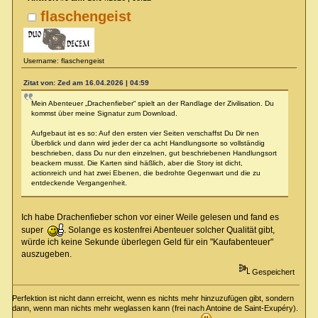
flaschengeist
Username: flaschengeist
Zitat von: Zed am 16.04.2026 | 04:59
Mein Abenteuer „Drachenfieber“ spielt an der Randlage der Zivilisation. Du
kommst über meine Signatur zum Download.
Aufgebaut ist es so: Auf den ersten vier Seiten verschaffst Du Dir nen
Überblick und dann wird jeder der ca acht Handlungsorte so vollständig
beschrieben, dass Du nur den einzelnen, gut beschriebenen Handlungsort
beackern musst. Die Karten sind häßlich, aber die Story ist dicht,
actionreich und hat zwei Ebenen, die bedrohte Gegenwart und die zu
entdeckende Vergangenheit.
Ich habe Drachenfieber schon vor einer Weile gelesen und fand es
super
. Solange es kostenfrei Abenteuer solcher Qualität gibt,
würde ich keine Sekunde überlegen Geld für ein "Kaufabenteuer"
auszugeben.
Gespeichert
Perfektion ist nicht dann erreicht, wenn es nichts mehr hinzuzufügen gibt, sondern
dann, wenn man nichts mehr weglassen kann (frei nach Antoine de Saint-Exupéry).