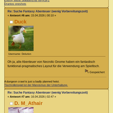
Enemy Within Spielberichte WFRSP2
Drantos oneshots
Re: Suche Fantasy Abenteuer (wenig Vorbereitungszeit)
«
Antwort #6 am:
15.04.2026 | 00:10 »
Duck
Username: Delurion
Oh ja, alle Abenteuer von Necrotic Gnome haben ein fantastisch
funktional-pragmatisches Layout für die Verwendung am Spieltisch.
Gespeichert
A dungeon crawl is just a badly planned heist.
Tischrollenspiel ist der Marxismus der Unterhaltung.
Re: Suche Fantasy Abenteuer (wenig Vorbereitungszeit)
«
Antwort #7 am:
16.04.2026 | 02:47 »
D. M_Athair