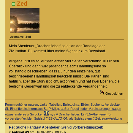
Zed
Username: Zed
Mein Abenteuer „Drachenfieber“ spielt an der Randlage der
Zivilisation. Du kommst über meine Signatur zum Download.
Aufgebaut ist es so: Auf den ersten vier Seiten verschaffst Du Dir nen
Überblick und dann wird jeder der ca acht Handlungsorte so
vollständig beschrieben, dass Du nur den einzelnen, gut
beschriebenen Handlungsort beackern musst. Die Karten sind
häßlich, aber die Story ist dicht, actionreich und hat zwei Ebenen, die
bedrohte Gegenwart und die zu entdeckende Vergangenheit.
Gespeichert
Forum schöner nutzen: Links, Tabellen, Bulletpoints, Bilder, Suchen // Verdeckte
SL-Eingriffe sind normales SL-Privileg, außer Regeln oder Vereinbarungen sagen
etwas anderes // So ticken
nys // Drachenfieber: Ein 3.5-Abenteuer für
vorbereitet-flexiblen Spielstil // ESKALATION als Spielsystem // Zeitreise-Anleitung
Re: Suche Fantasy Abenteuer (wenig Vorbereitungszeit)
«
Antwort #9 am:
16.04.2026 | 08:12 »