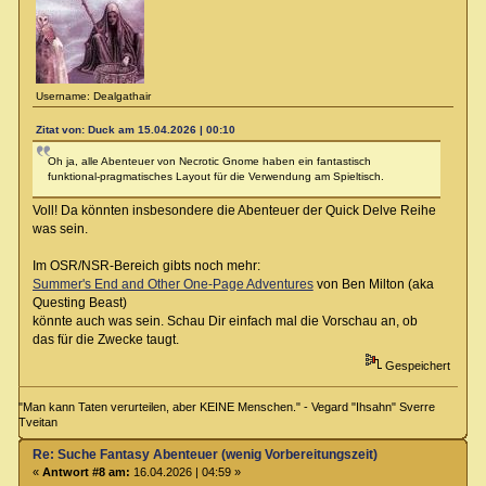
Username: Dealgathair
Zitat von: Duck am 15.04.2026 | 00:10
Oh ja, alle Abenteuer von Necrotic Gnome haben ein fantastisch
funktional-pragmatisches Layout für die Verwendung am Spieltisch.
Voll! Da könnten insbesondere die Abenteuer der Quick Delve Reihe
was sein.
Im OSR/NSR-Bereich gibts noch mehr:
Summer's End and Other One-Page Adventures
von Ben Milton (aka
Questing Beast)
könnte auch was sein. Schau Dir einfach mal die Vorschau an, ob
das für die Zwecke taugt.
Gespeichert
"Man kann Taten verurteilen, aber KEINE Menschen." - Vegard "Ihsahn" Sverre
Tveitan
Re: Suche Fantasy Abenteuer (wenig Vorbereitungszeit)
«
Antwort #8 am:
16.04.2026 | 04:59 »