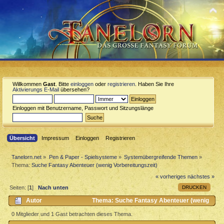
Willkommen
Gast
. Bitte
einloggen
oder
registrieren
. Haben Sie Ihre
Aktivierungs E-Mail
übersehen?
Einloggen mit Benutzername, Passwort und Sitzungslänge
Übersicht
Impressum
Einloggen
Registrieren
Tanelorn.net
»
Pen & Paper - Spielsysteme
»
Systemübergreifende Themen
»
Thema:
Suche Fantasy Abenteuer (wenig Vorbereitungszeit)
« vorheriges
nächstes »
DRUCKEN
Seiten: [
1
]
Nach unten
Autor
Thema: Suche Fantasy Abenteuer (wenig
Vorbereitungszeit) (Gelesen 864 mal)
0 Mitglieder und 1 Gast betrachten dieses Thema.