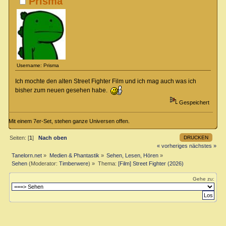
Prisma
Username: Prisma
Ich mochte den alten Street Fighter Film und ich mag auch was ich
bisher zum neuen gesehen habe.
Gespeichert
Mit einem 7er-Set, stehen ganze Universen offen.
DRUCKEN
Seiten: [
1
]
Nach oben
« vorheriges
nächstes »
Tanelorn.net
»
Medien & Phantastik
»
Sehen, Lesen, Hören
»
Sehen
(Moderator:
Timberwere
) »
Thema:
[Film] Street Fighter (2026)
Gehe zu: