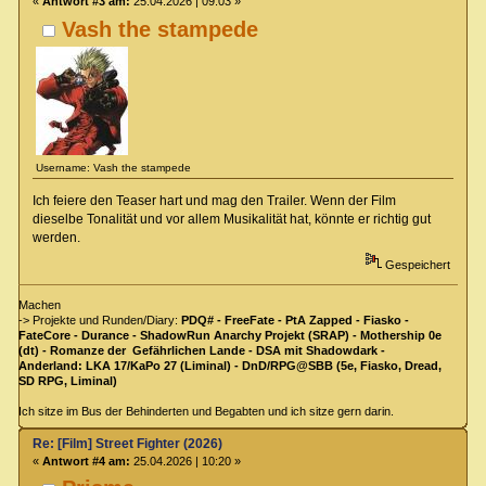
«
Antwort #3 am:
25.04.2026 | 09:03 »
Vash the stampede
Username: Vash the stampede
Ich feiere den Teaser hart und mag den Trailer. Wenn der Film
dieselbe Tonalität und vor allem Musikalität hat, könnte er richtig gut
werden.
Gespeichert
Machen
-> Projekte und Runden/Diary:
PDQ# - FreeFate - PtA Zapped - Fiasko -
FateCore - Durance - ShadowRun Anarchy Projekt (SRAP) - Mothership 0e
(dt) - Romanze der Gefährlichen Lande - DSA mit Shadowdark -
Anderland: LKA 17/KaPo 27 (Liminal) - DnD/RPG@SBB (5e, Fiasko, Dread,
SD RPG, Liminal)
Ich sitze im Bus der Behinderten und Begabten und ich sitze gern darin.
Re: [Film] Street Fighter (2026)
«
Antwort #4 am:
25.04.2026 | 10:20 »