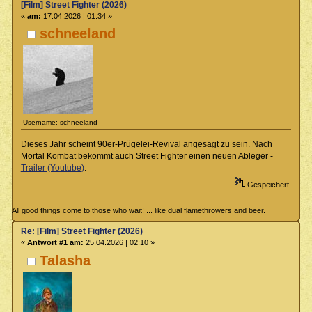
[Film] Street Fighter (2026)
«
am:
17.04.2026 | 01:34 »
schneeland
Username: schneeland
Dieses Jahr scheint 90er-Prügelei-Revival angesagt zu sein. Nach
Mortal Kombat bekommt auch Street Fighter einen neuen Ableger -
Trailer (Youtube)
.
Gespeichert
All good things come to those who wait! ... like dual flamethrowers and beer.
Re: [Film] Street Fighter (2026)
«
Antwort #1 am:
25.04.2026 | 02:10 »
Talasha