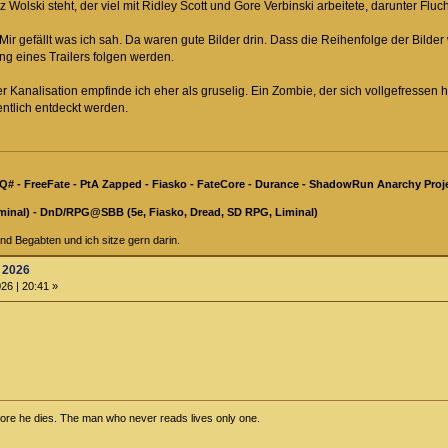
 Wolski steht, der viel mit Ridley Scott und Gore Verbinski arbeitete, darunter Fluc
Mir gefällt was ich sah. Da waren gute Bilder drin. Dass die Reihenfolge der Bild
ng eines Trailers folgen werden.
 Kanalisation empfinde ich eher als gruselig. Ein Zombie, der sich vollgefressen 
entlich entdeckt werden.
Q# - FreeFate - PtA Zapped - Fiasko - FateCore - Durance - ShadowRun Anarchy Proje
minal) - DnD/RPG@SBB (5e, Fiasko, Dread, SD RPG, Liminal)
nd Begabten und ich sitze gern darin.
l 2026
26 | 20:41 »
efore he dies. The man who never reads lives only one.