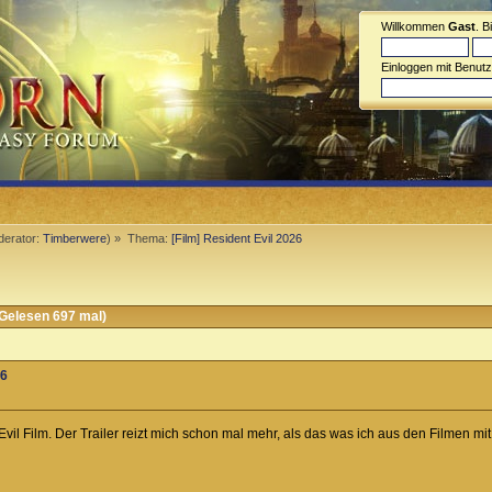
Willkommen
Gast
. B
Einloggen mit Benut
erator:
Timberwere
) »
Thema:
[Film] Resident Evil 2026
(Gelesen 697 mal)
26
vil Film. Der Trailer reizt mich schon mal mehr, als das was ich aus den Filmen mi