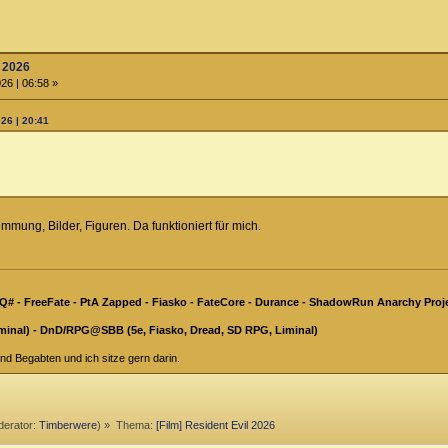
l 2026
26 | 06:58 »
26 | 20:41
timmung, Bilder, Figuren. Da funktioniert für mich.
Q# - FreeFate - PtA Zapped - Fiasko - FateCore - Durance - ShadowRun Anarchy Proje
minal) - DnD/RPG@SBB (5e, Fiasko, Dread, SD RPG, Liminal)
nd Begabten und ich sitze gern darin.
erator:
Timberwere
) »
Thema:
[Film] Resident Evil 2026