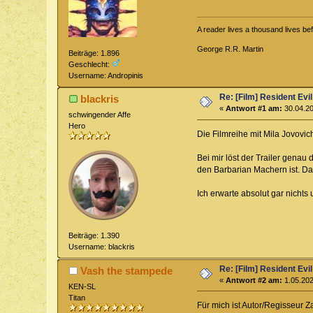
A reader lives a thousand lives b
George R.R. Martin
Beiträge: 1.896
Geschlecht:
Username: Andropinis
Re: [Film] Resident Evi
blackris
«
Antwort #1 am:
30.04.20
schwingender Affe
Hero
Die Filmreihe mit Mila Jovovic
Bei mir löst der Trailer genau
den Barbarian Machern ist. Das
Ich erwarte absolut gar nichts 
Beiträge: 1.390
Username: blackris
Re: [Film] Resident Evi
Vash the stampede
«
Antwort #2 am:
1.05.202
KEN-SL
Titan
Für mich ist Autor/Regisseur 