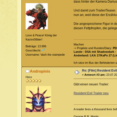
dass hinter der Kamera Dariusz
Und damit zum Trailer/Teaser. 
nun an, weil diese der Erzählu
Die angesprochene Figur in der
diesen Fettpfropfen, die geleg
Love & Peace! König der
Kackn00bier!
Machen
Beiträge: 13.996
-> Projekte und Runden/Diary:
PD
Geschlecht:
Lande - DSA mit Shadowdark -
Username: Vash the stampede
Anderland: LKA 17/KaPo 27 (Li
Ich sitze im Bus der Behinderten u
Re: [Film] Resident Evi
Andropinis
«
Antwort #3 am:
23.07.20
Hero
Gibt einen neuen Trailer:
Resident Evil Trailer neu
A reader lives a thousand lives b
George R.R. Martin