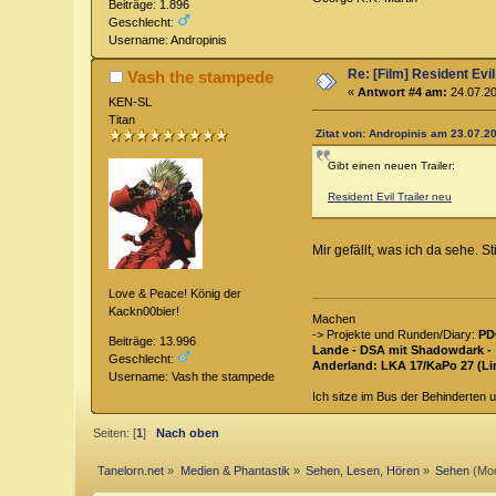
Beiträge: 1.896
Geschlecht:
Username: Andropinis
Re: [Film] Resident Evi
Vash the stampede
«
Antwort #4 am:
24.07.20
KEN-SL
Titan
Zitat von: Andropinis am 23.07.20
Gibt einen neuen Trailer:
Resident Evil Trailer neu
Mir gefällt, was ich da sehe. S
Love & Peace! König der
Kackn00bier!
Machen
-> Projekte und Runden/Diary:
PD
Beiträge: 13.996
Lande - DSA mit Shadowdark -
Geschlecht:
Anderland: LKA 17/KaPo 27 (Li
Username: Vash the stampede
Ich sitze im Bus der Behinderten u
Seiten: [
1
]
Nach oben
Tanelorn.net
»
Medien & Phantastik
»
Sehen, Lesen, Hören
»
Sehen
(Mod