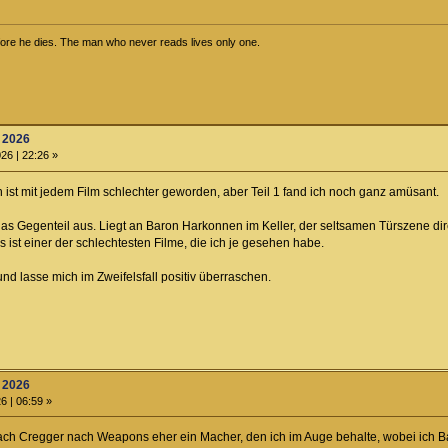
efore he dies. The man who never reads lives only one.
l 2026
26 | 22:26 »
h ist mit jedem Film schlechter geworden, aber Teil 1 fand ich noch ganz amüsant.
 das Gegenteil aus. Liegt an Baron Harkonnen im Keller, der seltsamen Türszene di
 ist einer der schlechtesten Filme, die ich je gesehen habe.
und lasse mich im Zweifelsfall positiv überraschen.
l 2026
6 | 06:59 »
Zach Cregger nach Weapons eher ein Macher, den ich im Auge behalte, wobei ich Ba