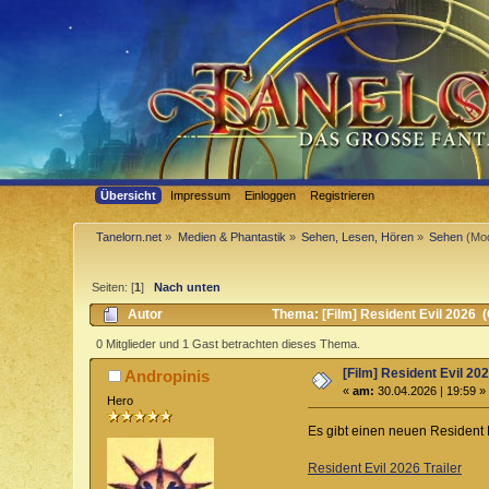
Übersicht
Impressum
Einloggen
Registrieren
Tanelorn.net
»
Medien & Phantastik
»
Sehen, Lesen, Hören
»
Sehen
(Mod
Seiten: [
1
]
Nach unten
Autor
Thema: [Film] Resident Evil 2026 
0 Mitglieder und 1 Gast betrachten dieses Thema.
[Film] Resident Evil 20
Andropinis
«
am:
30.04.2026 | 19:59 »
Hero
Es gibt einen neuen Resident E
Resident Evil 2026 Trailer