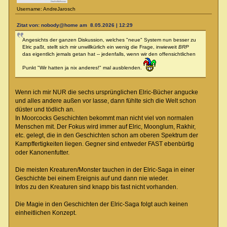
Username: AndreJarosch
Zitat von: nobody@home am 8.05.2026 | 12:29
Angesichts der ganzen Diskussion, welches "neue" System nun besser zu
Elric paßt, stellt sich mir unwillkürlich ein wenig die Frage, inwieweit
BRP
das eigentlich jemals getan hat -- jedenfalls, wenn wir den offensichtlichen
Punkt "Wir hatten ja nix anderes!" mal ausblenden.
Wenn ich mir NUR die sechs ursprünglichen Elric-Bücher angucke
und alles andere außen vor lasse, dann fühlte sich die Welt schon
düster und tödlich an.
In Moorcocks Geschichten bekommt man nicht viel von normalen
Menschen mit. Der Fokus wird immer auf Elric, Moonglum, Rakhir,
etc. gelegt, die in den Geschichten schon am oberen Spektrum der
Kampffertigkeiten liegen. Gegner sind entweder FAST ebenbürtig
oder Kanonenfutter.
Die meisten Kreaturen/Monster tauchen in der Elric-Saga in einer
Geschichte bei einem Ereignis auf und dann nie wieder.
Infos zu den Kreaturen sind knapp bis fast nicht vorhanden.
Die Magie in den Geschichten der Elric-Saga folgt auch keinen
einheitlichen Konzept.