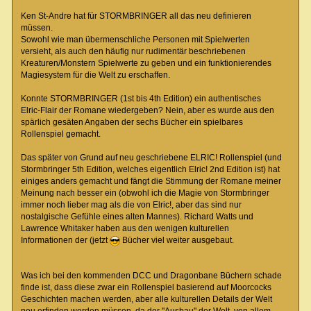
Ken St-Andre hat für STORMBRINGER all das neu definieren
müssen.
Sowohl wie man übermenschliche Personen mit Spielwerten
versieht, als auch den häufig nur rudimentär beschriebenen
Kreaturen/Monstern Spielwerte zu geben und ein funktionierendes
Magiesystem für die Welt zu erschaffen.
Konnte STORMBRINGER (1st bis 4th Edition) ein authentisches
Elric-Flair der Romane wiedergeben? Nein, aber es wurde aus den
spärlich gesäten Angaben der sechs Bücher ein spielbares
Rollenspiel gemacht.
Das später von Grund auf neu geschriebene ELRIC! Rollenspiel (und
Stormbringer 5th Edition, welches eigentlich Elric! 2nd Edition ist) hat
einiges anders gemacht und fängt die Stimmung der Romane meiner
Meinung nach besser ein (obwohl ich die Magie von Stormbringer
immer noch lieber mag als die von Elric!, aber das sind nur
nostalgische Gefühle eines alten Mannes). Richard Watts und
Lawrence Whitaker haben aus den wenigen kulturellen
Informationen der (jetzt
Bücher viel weiter ausgebaut.
Was ich bei den kommenden DCC und Dragonbane Büchern schade
finde ist, dass diese zwar ein Rollenspiel basierend auf Moorcocks
Geschichten machen werden, aber alle kulturellen Details der Welt
neu erfinden werden müssen, da der "Ausbau" der Welt, von allem