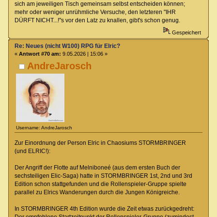
sich am jeweiligen Tisch gemeinsam selbst entscheiden können;
mehr oder weniger unrühmliche Versuche, den letzteren "IHR
DÜRFT NICHT...!"s vor den Latz zu knallen, gibt's schon genug.
Gespeichert
Re: Neues (nicht W100) RPG für Elric?
«
Antwort #70 am:
9.05.2026 | 15:06 »
AndreJarosch
Username: AndreJarosch
Zur Einordnung der Person Elric in Chaosiums STORMBRINGER
(und ELRIC!):
Der Angriff der Flotte auf Melniboneé (aus dem ersten Buch der
sechsteiligen Elic-Saga) hatte in STORMBRINGER 1st, 2nd und 3rd
Edition schon stattgefunden und die Rollenspieler-Gruppe spielte
parallel zu Elrics Wanderungen durch die Jungen Königreiche.
In STORMBRINGER 4th Edition wurde die Zeit etwas zurückgedreht:
Der empfohlene Startzeitpunkt der Rollenspieler-Gruppe (zumindest