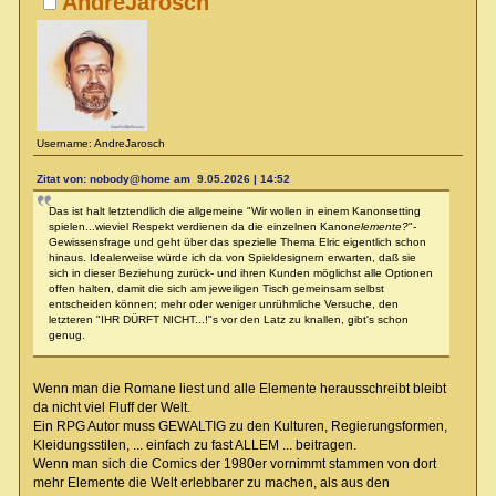
AndreJarosch
Username: AndreJarosch
Zitat von: nobody@home am 9.05.2026 | 14:52
Das ist halt letztendlich die allgemeine "Wir wollen in einem Kanonsetting
spielen...wieviel Respekt verdienen da die einzelnen Kanon
elemente?
"-
Gewissensfrage und geht über das spezielle Thema Elric eigentlich schon
hinaus. Idealerweise würde ich da von Spieldesignern erwarten, daß sie
sich in dieser Beziehung zurück- und ihren Kunden möglichst alle Optionen
offen halten, damit die sich am jeweiligen Tisch gemeinsam selbst
entscheiden können; mehr oder weniger unrühmliche Versuche, den
letzteren "IHR DÜRFT NICHT...!"s vor den Latz zu knallen, gibt's schon
genug.
Wenn man die Romane liest und alle Elemente herausschreibt bleibt
da nicht viel Fluff der Welt.
Ein RPG Autor muss GEWALTIG zu den Kulturen, Regierungsformen,
Kleidungsstilen, ... einfach zu fast ALLEM ... beitragen.
Wenn man sich die Comics der 1980er vornimmt stammen von dort
mehr Elemente die Welt erlebbarer zu machen, als aus den