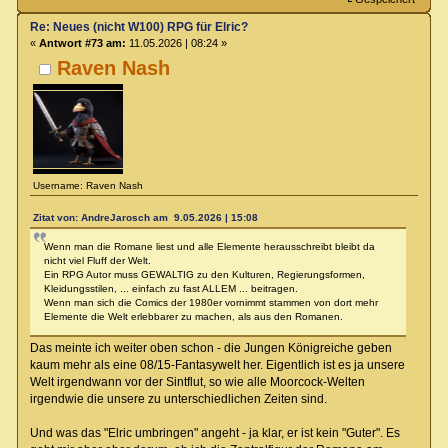
Re: Neues (nicht W100) RPG für Elric?
«
Antwort #73 am:
11.05.2026 | 08:24 »
Raven Nash
Username: Raven Nash
Zitat von: AndreJarosch am 9.05.2026 | 15:08
Wenn man die Romane liest und alle Elemente herausschreibt bleibt da
nicht viel Fluff der Welt.
Ein RPG Autor muss GEWALTIG zu den Kulturen, Regierungsformen,
Kleidungsstilen, ... einfach zu fast ALLEM ... beitragen.
Wenn man sich die Comics der 1980er vornimmt stammen von dort mehr
Elemente die Welt erlebbarer zu machen, als aus den Romanen.
Das meinte ich weiter oben schon - die Jungen Königreiche geben
kaum mehr als eine 08/15-Fantasywelt her. Eigentlich ist es ja unsere
Welt irgendwann vor der Sintflut, so wie alle Moorcock-Welten
irgendwie die unsere zu unterschiedlichen Zeiten sind.
Und was das "Elric umbringen" angeht - ja klar, er ist kein "Guter". Es