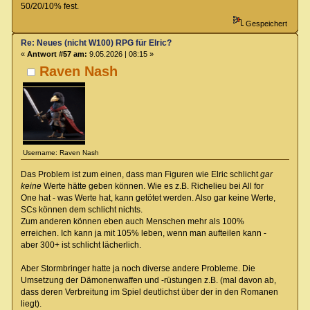
50/20/10% fest.
Gespeichert
Re: Neues (nicht W100) RPG für Elric?
«
Antwort #57 am:
9.05.2026 | 08:15 »
Raven Nash
Username: Raven Nash
Das Problem ist zum einen, dass man Figuren wie Elric schlicht
gar
keine
Werte hätte geben können. Wie es z.B. Richelieu bei All for
One hat - was Werte hat, kann getötet werden. Also gar keine Werte,
SCs können dem schlicht nichts.
Zum anderen können eben auch Menschen mehr als 100%
erreichen. Ich kann ja mit 105% leben, wenn man aufteilen kann -
aber 300+ ist schlicht lächerlich.
Aber Stormbringer hatte ja noch diverse andere Probleme. Die
Umsetzung der Dämonenwaffen und -rüstungen z.B. (mal davon ab,
dass deren Verbreitung im Spiel deutlichst über der in den Romanen
liegt).