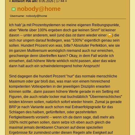
«
Antwort #56 am:
8.05.2026 | 17:44 »
nobody@home
Username: nobody@home
Ich hab' ja mit Prozentsystemen so meine eigenen Reibungspunkte,
aber "Werte über 100% ergeben doch gar keinen Sinn!" ist keiner
davon -- unter anderem, weil (und das
ist
dann wieder einer
) die
sich nur ungern darauf festlegen, was "100%" eigentlich genau sein
sollen. Hundert Prozent von
was,
bitte? Absoluter Perfektion, wie sie
im ganzen Multiversum womöglich niemand auch nur erreichen,
geschweige denn übertreffen kann? Okay, in dem Fall würde ich
einsehen, daß höhere Werte wirklich nicht passen, aber das wäre
dann halt auch ein schwindelerregend hoher Anspruch!
Sind dagegen die hundert Prozent "nur" das normale menschliche
Maximum oder gar bloß das, was man von einem hinreichend
kompetenten Vollexperten in der jeweiligen Disziplin erwarten
können sollte...dann passen höhere Werte gerade in ein Setting mit
Figuren, die auch relativ locker mal buchstäblich "Übermenschliches"
leisten können sollen, natürlich sofort wieder hinein. Zumal ja gerade
BRP je nach Variante auch schon mal Extraerfolgsgrade für das
Schlagen des halben, gefünftelten, oder gezehntelten
Fertigkeitswerts vorsieht -- wenn ich
da
dann sage, daß mehr als
100% nicht gehen sollen, dann setze ich eben auch gleich die
maximal jemals denkbaren Chancen auf diese speziellen
Ergebnisse für zumindest unter diesen Regeln alle Ewigkeit auf