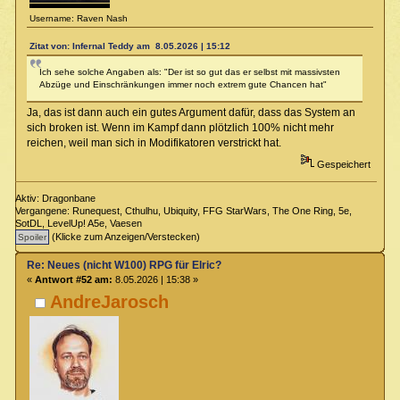
Username: Raven Nash
Zitat von: Infernal Teddy am 8.05.2026 | 15:12
Ich sehe solche Angaben als: "Der ist so gut das er selbst mit massivsten
Abzüge und Einschränkungen immer noch extrem gute Chancen hat"
Ja, das ist dann auch ein gutes Argument dafür, dass das System an
sich broken ist. Wenn im Kampf dann plötzlich 100% nicht mehr
reichen, weil man sich in Modifikatoren verstrickt hat.
Gespeichert
Aktiv: Dragonbane
Vergangene: Runequest, Cthulhu, Ubiquity, FFG StarWars, The One Ring, 5e,
SotDL, LevelUp! A5e, Vaesen
(Klicke zum Anzeigen/Verstecken)
Re: Neues (nicht W100) RPG für Elric?
«
Antwort #52 am:
8.05.2026 | 15:38 »
AndreJarosch