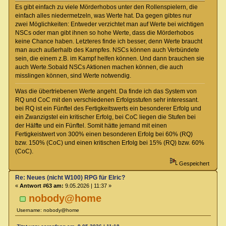
Es gibt einfach zu viele Mörderhobos unter den Rollenspielern, die
einfach alles niedermetzeln, was Werte hat. Da gegen gibtes nur
zwei Möglichkeiten: Entweder verzichtet man auf Werte bei wichtigen
NSCs oder man gibt ihnen so hohe Werte, dass die Mörderhobos
keine Chance haben. Letzteres finde ich besser, denn Werte braucht
man auch außerhalb des Kampfes. NSCs können auch Verbündete
sein, die einem z.B. im Kampf helfen können. Und dann brauchen sie
auch Werte.Sobald NSCs Aktionen machen können, die auch
misslingen können, sind Werte notwendig.
Was die übertriebenen Werte angeht. Da finde ich das System von
RQ und CoC mit den verschiedenen Erfolgsstufen sehr interessant.
bei RQ ist ein Fünftel des Fertigkeitswerts ein besonderer Erfolg und
ein Zwanzigstel ein kritischer Erfolg, bei CoC liegen die Stufen bei
der Hälfte und ein Fünftel. Somit hätte jemand mit einen
Fertigkeistwert von 300% einen besonderen Erfolg bei 60% (RQ)
bzw. 150% (CoC) und einen kritischen Erfolg bei 15% (RQ) bzw. 60%
(CoC).
Gespeichert
Re: Neues (nicht W100) RPG für Elric?
«
Antwort #63 am:
9.05.2026 | 11:37 »
nobody@home
Username: nobody@home