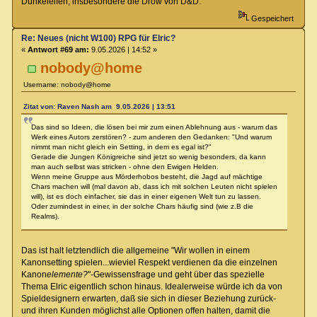
Dunkelelfen, insbesondere die Drow von D&D.
Gespeichert
Re: Neues (nicht W100) RPG für Elric?
«
Antwort #69 am:
9.05.2026 | 14:52 »
nobody@home
Username: nobody@home
Zitat von: Raven Nash am 9.05.2026 | 13:51
Das sind so Ideen, die lösen bei mir zum einen Ablehnung aus - warum das
Werk eines Autors zerstören? - zum anderen den Gedanken: "Und warum
nimmt man nicht gleich ein Setting, in dem es egal ist?"
Gerade die Jungen Königreiche sind jetzt so wenig besonders, da kann
man auch selbst was stricken - ohne den Ewigen Helden.
Wenn meine Gruppe aus Mörderhobos besteht, die Jagd auf mächtige
Chars machen will (mal davon ab, dass ich mit solchen Leuten nicht spielen
will), ist es doch einfacher, sie das in einer eigenen Welt tun zu lassen.
Oder zumindest in einer, in der solche Chars häufig sind (wie z.B die
Realms).
Das ist halt letztendlich die allgemeine "Wir wollen in einem
Kanonsetting spielen...wieviel Respekt verdienen da die einzelnen
Kanon
elemente?
"-Gewissensfrage und geht über das spezielle
Thema Elric eigentlich schon hinaus. Idealerweise würde ich da von
Spieldesignern erwarten, daß sie sich in dieser Beziehung zurück-
und ihren Kunden möglichst alle Optionen offen halten, damit die