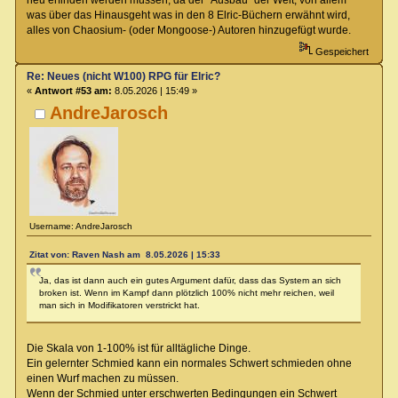
was über das Hinausgeht was in den 8 Elric-Büchern erwähnt wird,
alles von Chaosium- (oder Mongoose-) Autoren hinzugefügt wurde.
Gespeichert
Re: Neues (nicht W100) RPG für Elric?
«
Antwort #53 am:
8.05.2026 | 15:49 »
AndreJarosch
Username: AndreJarosch
Zitat von: Raven Nash am 8.05.2026 | 15:33
Ja, das ist dann auch ein gutes Argument dafür, dass das System an sich
broken ist. Wenn im Kampf dann plötzlich 100% nicht mehr reichen, weil
man sich in Modifikatoren verstrickt hat.
Die Skala von 1-100% ist für alltägliche Dinge.
Ein gelernter Schmied kann ein normales Schwert schmieden ohne
einen Wurf machen zu müssen.
Wenn der Schmied unter erschwerten Bedingungen ein Schwert