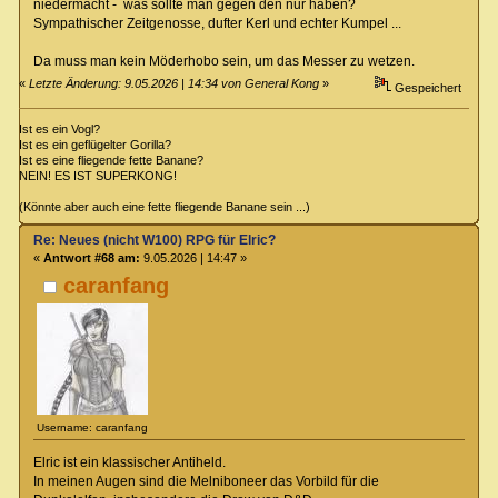
niedermacht - was sollte man gegen den nur haben?
Sympathischer Zeitgenosse, dufter Kerl und echter Kumpel ...
Da muss man kein Möderhobo sein, um das Messer zu wetzen.
«
Letzte Änderung: 9.05.2026 | 14:34 von General Kong
»
Gespeichert
Ist es ein Vogl?
Ist es ein geflügelter Gorilla?
Ist es eine fliegende fette Banane?
NEIN! ES IST SUPERKONG!
(Könnte aber auch eine fette fliegende Banane sein ...)
Re: Neues (nicht W100) RPG für Elric?
«
Antwort #68 am:
9.05.2026 | 14:47 »
caranfang
Username: caranfang
Elric ist ein klassischer Antiheld.
In meinen Augen sind die Melniboneer das Vorbild für die