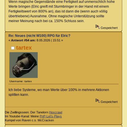
Wenn magische Gegenstände eine Fertigkeit auf unmenschlich hohe
Werte bringen (Elric greift mit Sturmbringer in der Hand mit einem
Fertigkeitswert von 800% an), das ist dann die (wenn auch völlig
übertriebene) Ausnahme. Ohne magische Unterstützung sollte
meiner Meinung nach bei ca. 150% Schluss sein.
Gespeichert
Re: Neues (nicht W100) RPG für Elric?
«
Antwort #54 am:
8.05.2026 | 15:51 »
tartex
Username: tartex
Ich liebe Systeme, wo man Werte über 100% in mehrere Aktionen
splitten kann.
Gespeichert
Die Zwillingsseen: Der Tanelorn
Hexcrawl
Im Youtube-Kanal: Meine
PnP-Let's-Plays
Kumpel von Raven c.s. McCracken