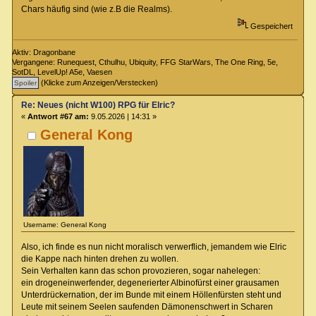
Chars häufig sind (wie z.B die Realms).
Gespeichert
Aktiv: Dragonbane
Vergangene: Runequest, Cthulhu, Ubiquity, FFG StarWars, The One Ring, 5e,
SotDL, LevelUp! A5e, Vaesen
(Klicke zum Anzeigen/Verstecken)
Re: Neues (nicht W100) RPG für Elric?
«
Antwort #67 am:
9.05.2026 | 14:31 »
General Kong
Username: General Kong
Also, ich finde es nun nicht moralisch verwerflich, jemandem wie Elric
die Kappe nach hinten drehen zu wollen.
Sein Verhalten kann das schon provozieren, sogar nahelegen:
ein drogeneinwerfender, degenerierter Albinofürst einer grausamen
Unterdrückernation, der im Bunde mit einem Höllenfürsten steht und
Leute mit seinem Seelen saufenden Dämonenschwert in Scharen