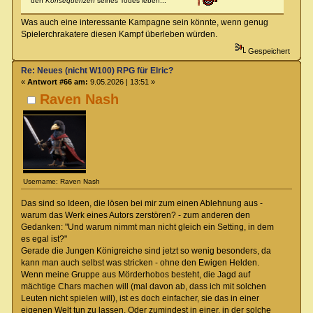
den
Konsequenzen
seines Todes leben...
Was auch eine interessante Kampagne sein könnte, wenn genug
Spielerchrakatere diesen Kampf überleben würden.
Gespeichert
Re: Neues (nicht W100) RPG für Elric?
«
Antwort #66 am:
9.05.2026 | 13:51 »
Raven Nash
Username: Raven Nash
Das sind so Ideen, die lösen bei mir zum einen Ablehnung aus -
warum das Werk eines Autors zerstören? - zum anderen den
Gedanken: "Und warum nimmt man nicht gleich ein Setting, in dem
es egal ist?"
Gerade die Jungen Königreiche sind jetzt so wenig besonders, da
kann man auch selbst was stricken - ohne den Ewigen Helden.
Wenn meine Gruppe aus Mörderhobos besteht, die Jagd auf
mächtige Chars machen will (mal davon ab, dass ich mit solchen
Leuten nicht spielen will), ist es doch einfacher, sie das in einer
eigenen Welt tun zu lassen. Oder zumindest in einer, in der solche