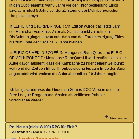
in den Supplements) war 5 Jahre vor der Thronbesteigung Elrics
bzw. zumindest 5 Jahre vor der Zerstörung der Melniboneéischen
Hauptstadt Irmyrr.
In ELRIC! und STORMBRINGER 5th Edition wurde das letzte Jahr
der Herrschaft von Elrics Vater als Startzeitpunkt zu nehmen.
Dis Autoren gingen davon aus, dass von der Thronbesteigung Elrics
bis zum Ende der Saga ca. 7 Jahre bleiben.
In ELRIC OF MEKLNIBONEÉ für Mongoose RuneQuest und ELRIC
OF MELNIBONEÉ für Mongoose RuneQuest II wird erwähnt, dass der
Autor davon ausgeht, dass die Kampagne zu irgendeinem Zeitpunkt
während der Zeit von Elrics Thronbesteigung bis zum Ende der Saga
angesiedelt wird, welche der Autor aber mit ca. 10 Jahren angibt.
Ich bin gespannt was die Goodman Games DCC-Version und die
Free League Dragonbane-Version als zeitlichen Rahmen
vorschlagen werden.
Gespeichert
Re: Neues (nicht W100) RPG für Elric?
«
Antwort #71 am:
9.05.2026 | 15:08 »