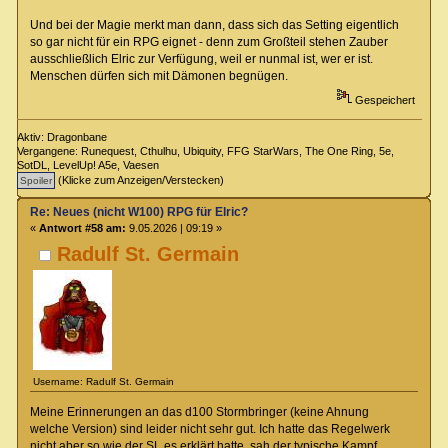
Und bei der Magie merkt man dann, dass sich das Setting eigentlich
so gar nicht für ein RPG eignet - denn zum Großteil stehen Zauber
ausschließlich Elric zur Verfügung, weil er nunmal ist, wer er ist.
Menschen dürfen sich mit Dämonen begnügen.
Gespeichert
Aktiv: Dragonbane
Vergangene: Runequest, Cthulhu, Ubiquity, FFG StarWars, The One Ring, 5e,
SotDL, LevelUp! A5e, Vaesen
(Klicke zum Anzeigen/Verstecken)
Re: Neues (nicht W100) RPG für Elric?
«
Antwort #58 am:
9.05.2026 | 09:19 »
Radulf St. Germain
Username: Radulf St. Germain
Meine Erinnerungen an das d100 Stormbringer (keine Ahnung
welche Version) sind leider nicht sehr gut. Ich hatte das Regelwerk
nicht aber so wie der SL es erklärt hatte, sah der typische Kampf