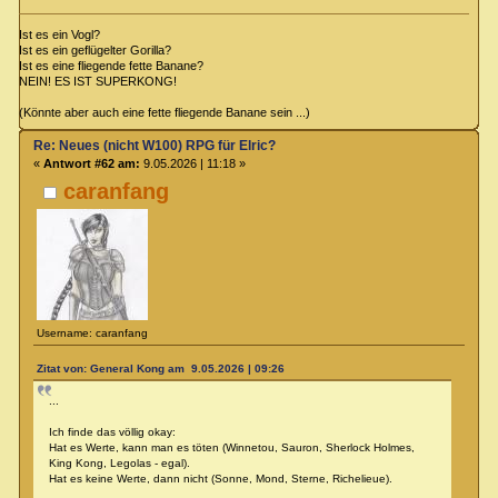
Ist es ein Vogl?
Ist es ein geflügelter Gorilla?
Ist es eine fliegende fette Banane?
NEIN! ES IST SUPERKONG!
(Könnte aber auch eine fette fliegende Banane sein ...)
Re: Neues (nicht W100) RPG für Elric?
«
Antwort #62 am:
9.05.2026 | 11:18 »
caranfang
Username: caranfang
Zitat von: General Kong am 9.05.2026 | 09:26
...
Ich finde das völlig okay:
Hat es Werte, kann man es töten (Winnetou, Sauron, Sherlock Holmes,
King Kong, Legolas - egal).
Hat es keine Werte, dann nicht (Sonne, Mond, Sterne, Richelieue).