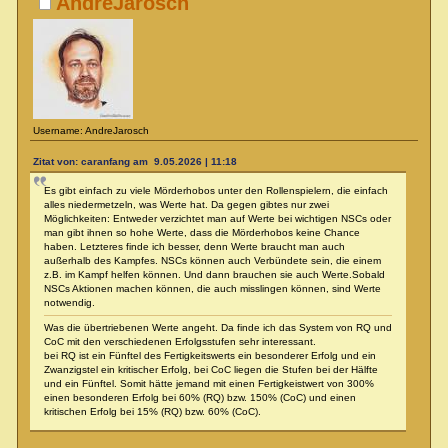
AndreJarosch
Username: AndreJarosch
Zitat von: caranfang am 9.05.2026 | 11:18
Es gibt einfach zu viele Mörderhobos unter den Rollenspielern, die einfach
alles niedermetzeln, was Werte hat. Da gegen gibtes nur zwei
Möglichkeiten: Entweder verzichtet man auf Werte bei wichtigen NSCs oder
man gibt ihnen so hohe Werte, dass die Mörderhobos keine Chance
haben. Letzteres finde ich besser, denn Werte braucht man auch
außerhalb des Kampfes. NSCs können auch Verbündete sein, die einem
z.B. im Kampf helfen können. Und dann brauchen sie auch Werte.Sobald
NSCs Aktionen machen können, die auch misslingen können, sind Werte
notwendig.
Was die übertriebenen Werte angeht. Da finde ich das System von RQ und
CoC mit den verschiedenen Erfolgsstufen sehr interessant.
bei RQ ist ein Fünftel des Fertigkeitswerts ein besonderer Erfolg und ein
Zwanzigstel ein kritischer Erfolg, bei CoC liegen die Stufen bei der Hälfte
und ein Fünftel. Somit hätte jemand mit einen Fertigkeistwert von 300%
einen besonderen Erfolg bei 60% (RQ) bzw. 150% (CoC) und einen
kritischen Erfolg bei 15% (RQ) bzw. 60% (CoC).