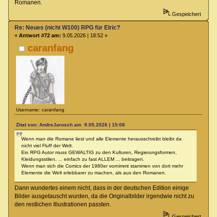
Romanen.
Gespeichert
Re: Neues (nicht W100) RPG für Elric?
«
Antwort #72 am:
9.05.2026 | 18:52 »
caranfang
Username: caranfang
Zitat von: AndreJarosch am 9.05.2026 | 15:08
Wenn man die Romane liest und alle Elemente herausschreibt bleibt da
nicht viel Fluff der Welt.
Ein RPG Autor muss GEWALTIG zu den Kulturen, Regierungsformen,
Kleidungsstilen, ... einfach zu fast ALLEM ... beitragen.
Wenn man sich die Comics der 1980er vornimmt stammen von dort mehr
Elemente die Welt erlebbarer zu machen, als aus den Romanen.
Dann wundertes einem nicht, dass in der deutschen Edition einige
Bilder ausgetauscht wurden, da die Originalbilder irgendwie nicht zu
den restlichen Illustrationen passten.
Gespeichert