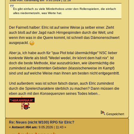
Zitat von: caranfang am 9.05.2026 | 11:18
Es gibt einfach zu viele Mörderhobos unter den Rollenspielern, die einfach
alles niedermetzeln, was Werte hat.
Der Fairneß halber: Elric ist auf seine Weise ja selber einer. Zieht
auch bloß auf der Jagd nach Hirngespinsten durch die Welt, und
wenn ihm was in die Quere kommt, ist schnell das Dämonenschwert
ausgepackt.
Aber ja, ich habe auch für "
qua
Plot total übermächtige" NSC lieber
konkrete Werte als bloß "Wedel wedel, ihr könnt dem halt nix". Ist
doch die beste Methode, klar auszudrücken,
wie
übermächtig die
zumindest auf bestimmten Gebieten (klassischerweise im Kampf)
sind und auf welche Weise man ihnen am besten nicht entgegentritt.
Und außerdem: was ist schon falsch daran, auch Elric zumindest
durch die Spielercharaktere sterblich zu machen? Dann müssen die
eben auch mit den
Konsequenzen
seines Todes leben...
Gespeichert
Re: Neues (nicht W100) RPG für Elric?
«
Antwort #64 am:
9.05.2026 | 11:43 »