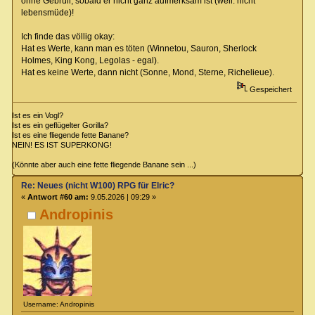
ohne Gebrüll, sobald er nicht ganz aufmerksam ist (weil: nicht
lebensmüde)!
Ich finde das völlig okay:
Hat es Werte, kann man es töten (Winnetou, Sauron, Sherlock
Holmes, King Kong, Legolas - egal).
Hat es keine Werte, dann nicht (Sonne, Mond, Sterne, Richelieue).
Gespeichert
Ist es ein Vogl?
Ist es ein geflügelter Gorilla?
Ist es eine fliegende fette Banane?
NEIN! ES IST SUPERKONG!
(Könnte aber auch eine fette fliegende Banane sein ...)
Re: Neues (nicht W100) RPG für Elric?
«
Antwort #60 am:
9.05.2026 | 09:29 »
Andropinis
Username: Andropinis