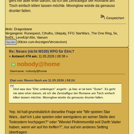
geht mir aber eher darum, ob ich die Zentralfigur der Romane am
Tisch einfach killen lassen möchte. Moonglow würde da genauso
drunter fallen.
Gespeichert
Aktiv: Dragonbane
Vergangene: Runequest, Cthulhu, Ubiquity, FFG StarWars, The One Ring, 5e,
SotDL, LevelUp! A5e, Vaesen
(Klicke zum Anzeigen/Verstecken)
Re: Neues (nicht W100) RPG für Elric?
«
Antwort #74 am:
11.05.2026 | 08:38 »
nobody@home
Username: nobody@home
Zitat von: Raven Nash am 11.05.2026 | 08:24
Und was das "Elric umbringen" angeht - ja klar, er ist kein "Guter". Es geht
mir aber eher darum, ob ich die Zentralfigur der Romane am Tisch einfach
killen lassen möchte. Moonglow würde da genauso drunter fallen.
Yep. Ist halt grundsätzlich dieselbe Frage wie "Wir spielen Star
Wars...darf ich Luke spielen oder wenigstens an seiner Stelle den
Todesstern hochjagen?" oder "Wieviel Plotimmunität soll Darth Vader
haben, wenn
wir
auf ihn treffen?", nur auf ein anderes Setting
übertragen.