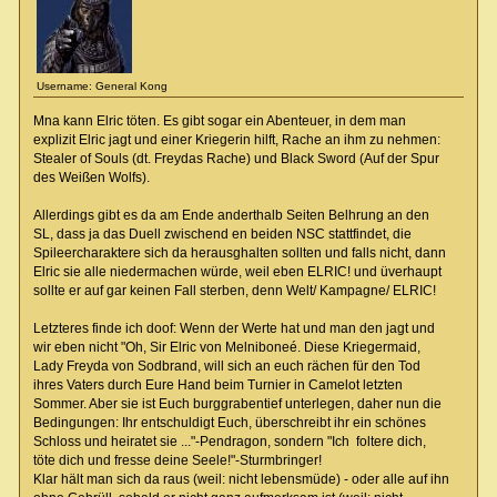
Username: General Kong
Mna kann Elric töten. Es gibt sogar ein Abenteuer, in dem man
explizit Elric jagt und einer Kriegerin hilft, Rache an ihm zu nehmen:
Stealer of Souls (dt. Freydas Rache) und Black Sword (Auf der Spur
des Weißen Wolfs).
Allerdings gibt es da am Ende anderthalb Seiten Belhrung an den
SL, dass ja das Duell zwischend en beiden NSC stattfindet, die
Spileercharaktere sich da herausghalten sollten und falls nicht, dann
Elric sie alle niedermachen würde, weil eben ELRIC! und üverhaupt
sollte er auf gar keinen Fall sterben, denn Welt/ Kampagne/ ELRIC!
Letzteres finde ich doof: Wenn der Werte hat und man den jagt und
wir eben nicht "Oh, Sir Elric von Melniboneé. Diese Kriegermaid,
Lady Freyda von Sodbrand, will sich an euch rächen für den Tod
ihres Vaters durch Eure Hand beim Turnier in Camelot letzten
Sommer. Aber sie ist Euch burggrabentief unterlegen, daher nun die
Bedingungen: Ihr entschuldigt Euch, überschreibt ihr ein schönes
Schloss und heiratet sie ..."-Pendragon, sondern "Ich foltere dich,
töte dich und fresse deine Seele!"-Sturmbringer!
Klar hält man sich da raus (weil: nicht lebensmüde) - oder alle auf ihn