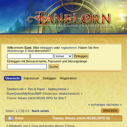
Willkommen
Gast
. Bitte
einloggen
oder
registrieren
. Haben Sie Ihre
Aktivierungs E-Mail
übersehen?
Einloggen mit Benutzername, Passwort und Sitzungslänge
Übersicht
Impressum
Einloggen
Registrieren
Tanelorn.net
»
Pen & Paper - Spielsysteme
»
RuneQuest/Mythras/BRP
(Moderator:
AndreJarosch
) »
Thema:
Neues (nicht W100) RPG für Elric?
« vorheriges
nächstes »
DRUCKEN
Seiten:
1
2
[
3
]
4
5
Nach unten
Autor
Thema: Neues (nicht W100) RPG für
Elric? (Gelesen 4909 mal)
0 Mitglieder und 1 Gast betrachten dieses Thema.