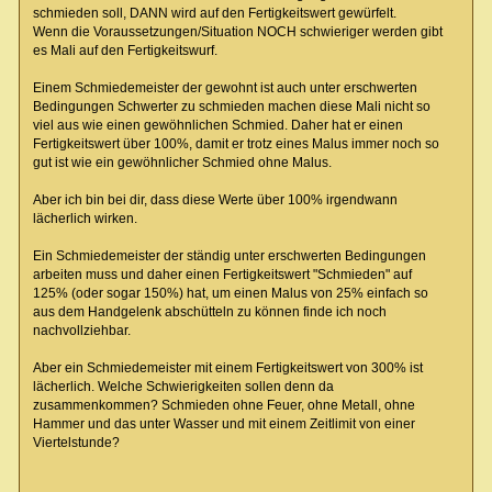
schmieden soll, DANN wird auf den Fertigkeitswert gewürfelt.
Wenn die Voraussetzungen/Situation NOCH schwieriger werden gibt
es Mali auf den Fertigkeitswurf.
Einem Schmiedemeister der gewohnt ist auch unter erschwerten
Bedingungen Schwerter zu schmieden machen diese Mali nicht so
viel aus wie einen gewöhnlichen Schmied. Daher hat er einen
Fertigkeitswert über 100%, damit er trotz eines Malus immer noch so
gut ist wie ein gewöhnlicher Schmied ohne Malus.
Aber ich bin bei dir, dass diese Werte über 100% irgendwann
lächerlich wirken.
Ein Schmiedemeister der ständig unter erschwerten Bedingungen
arbeiten muss und daher einen Fertigkeitswert "Schmieden" auf
125% (oder sogar 150%) hat, um einen Malus von 25% einfach so
aus dem Handgelenk abschütteln zu können finde ich noch
nachvollziehbar.
Aber ein Schmiedemeister mit einem Fertigkeitswert von 300% ist
lächerlich. Welche Schwierigkeiten sollen denn da
zusammenkommen? Schmieden ohne Feuer, ohne Metall, ohne
Hammer und das unter Wasser und mit einem Zeitlimit von einer
Viertelstunde?