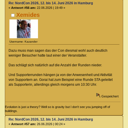
Re: NordCon 2026, 12. bis 14. Juni 2026 in Hamburg
«
Antwort #56 am:
22.06.2026 | 19:49 »
Xemides
Username: Kazander
Dazu muss man sagen das der Con diesmal wohl auch deutlich
weniger Besucher hatte laut einer der Veranstalter.
Das schlägt sich natürlich auf die Anzahl der Runden nieder.
Und Supporterrunden hängen ja von der Anwesenheit und Aktivität
von Supportern an. Gorai hat zum Beispiel eine Runde STA geleitet
als Supporterin, allerdings gleich morgens um 10:30 Uhr.
Gespeichert
Evolution is just a theory? Well so is gravity but I don't see you jumping off of
buildings.
Re: NordCon 2026, 12. bis 14. Juni 2026 in Hamburg
«
Antwort #57 am:
26.06.2026 | 00:24 »