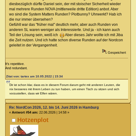
diesbezüglich dürfte Daniel sein, der mit stoischer Sicherheit wieder
mal mehrere Runden NOVA (mittlerweile dritte Edition) anbot. Aber
wo sind die System Matters Runden? Plotbunny? Uhrwerkt? Hab ich
die nur immer übersehen?
Gefühlt war das "früher mal" deutlich mehr, aber auch Runden von
anderen SL waren weniger als Interessierte. Und ja - ich kann auch
Teil der Lösung sein, weiß ich
Aber dieses Jahr wollte ich mit Jiba
die Zeit nutzen. Und ich hatte schon diverse Runden auf der Nordcon
geleitet in der Vergangenheit.
Gespeichert
It's repetitive.
And redundant.
Zitat von: tartex am 10.05.2022 | 15:34
Dir ist schon klar, dass es in diesem Forum darum geht mit anderen Leuten, die
nix besseres mit ihrem Leben zu tun haben, um einen Tisch zu sitzen und sich
vorzustellen, dass wir Elfen wären.
Re: NordCon 2026, 12. bis 14. Juni 2026 in Hamburg
«
Antwort #54 am:
22.06.2026 | 14:58 »
Hotzenplot