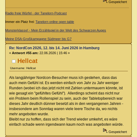
Gespeichert
Radio freie Würfel - der Tanelorn-Podcast
Immer ein Platz frei:
Tanelorn online open table
Monsterklasse! - Mein Erzählspiel in der Welt des Schwarzen Auges
Meine DSA-Großkampagne Südmeer bis G7
Re: NordCon 2026, 12. bis 14. Juni 2026 in Hamburg
«
Antwort #55 am:
22.06.2026 | 15:46 »
Hellcat
Username: Hellcat
Als langjähriger Nordcon-Besucher muss ich gestehen, dass das
auch mein Gefühl ist. Es werden einfach von Jahr zu Jahr weniger
Runden (wobei ich das jetzt nicht mit Zahlen untermauern könnte, ist
wie gesagt ein "gefühltes Gefühl"). Allerdings scheint das nicht nur
ein Problem beim Rollenspiel zu sein, auch der Tabletopbereich war
dieses Jahr deutlich dünner besetzt als in den vergangenen Jahren -
insbesondere am Sonntag waren viele leere Tische da, wo nichts
mehr angeboten wurde.
Bleibt nur zu hoffen, dass sich der Trend wieder umkehrt, es wäre
einfach schade wenn irgendwann kaum noch was angeboten würde.
Gespeichert