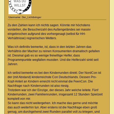
Username: Der_Lichtbringer
Zu den Zahlen kann ich nichts sagen. Könnte mir höchstens
vorstellen, die Besucherzahl des Außengeländes sei massiv
eingebrochen aufgrund des vorhergesagt (selbst für HH-
Verhältnisse) regnerischen Wetters.
Was ich definitiv bemerke, ist, dass in den letzten Jahren das
Verhältnis der Macher zu reinen Konsumenten dramatisch gefallen
ist. Diesmal gab es so wenige freiwillige Helfer, dass
Programmpunkte wegfallen mussten. Und die Helferzahl sinkt seit
Jahren.
Ich selbst bemerke es bei den Kinderrunden direkt. Der NordCon ist
der (mit Abstand) kinderreichste Con Deutschlands. Dessen Pro-
Kopf-Anteil an Kindern erreicht nicht einmal die FeenCon. Die
Nachfrage nach Kinderrunden ist also riesig.
Trotzdem war ich der Einzige, der dieses Jahr welche leitete. Fünf
Kinderrunden, zwei Familienrunden, insgesamt 12 Stunden Spielzeit
komplett von mir.
So kann das nicht weitergehen. Ich mache das gerne und möchte
das auch weiterhin tun. Aber erstens ist die Nachfrage eben groß
genug, um durchgehend zwei Runden parallel voll zu kriegen, und