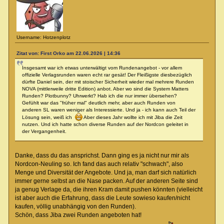
Username: Hotzenplotz
Zitat von: First Orko am 22.06.2026 | 14:36
Insgesamt war ich etwas unterwältigt vom Rundenangebot - vor allem
offizielle Verlagsrunden waren echt rar gesät! Der Fleißigste diesbezüglich
dürfte Daniel sein, der mit stoischer Sicherheit wieder mal mehrere Runden
NOVA (mittlerweile dritte Edition) anbot. Aber wo sind die System Matters
Runden? Plotbunny? Uhrwerkt? Hab ich die nur immer übersehen?
Gefühlt war das "früher mal" deutlich mehr, aber auch Runden von
anderen SL waren weniger als Interessierte. Und ja - ich kann auch Teil der
Lösung sein, weiß ich
Aber dieses Jahr wollte ich mit Jiba die Zeit
nutzen. Und ich hatte schon diverse Runden auf der Nordcon geleitet in
der Vergangenheit.
Danke, dass du das ansprichst. Dann ging es ja nicht nur mir als
Nordcon-Neuling so. Ich fand das auch relativ "schwach", also
Menge und Diversität der Angebote. Und ja, man darf sich natürlich
immer gerne selbst an die Nase packen. Auf der anderen Seite sind
ja genug Verlage da, die ihren Kram damit pushen könnten (vielleicht
ist aber auch die Erfahrung, dass die Leute sowieso kaufen/nicht
kaufen, völlig unabhängig von den Runden).
Schön, dass Jiba zwei Runden angeboten hat!