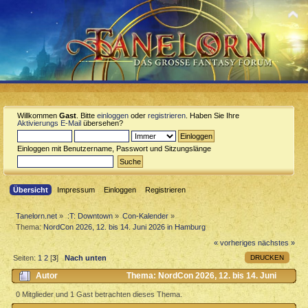
Willkommen
Gast
. Bitte
einloggen
oder
registrieren
. Haben Sie Ihre
Aktivierungs E-Mail
übersehen?
Einloggen mit Benutzername, Passwort und Sitzungslänge
Übersicht
Impressum
Einloggen
Registrieren
Tanelorn.net
»
:T: Downtown
»
Con-Kalender
»
Thema:
NordCon 2026, 12. bis 14. Juni 2026 in Hamburg
« vorheriges
nächstes »
DRUCKEN
Seiten:
1
2
[
3
]
Nach unten
Autor
Thema: NordCon 2026, 12. bis 14. Juni
2026 in Hamburg (Gelesen 3546 mal)
0 Mitglieder und 1 Gast betrachten dieses Thema.