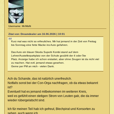
Username: Mr.Misfit
Zitat von: Dreamdealer am 16.06.2026 | 10:01
Kurz mal was nicht so erfreuliches. Mir hat jemand in der Zeit von Freitag
bis Sonntag eine fette Macke ins Auto gefahren.
Das Auto ein blauer Skoda Superb Kombi stand auf dem
Lehrer/Austellerparkplatz von der Schule gezählt der 4 oder 5te
Platz. Anzeige habe ich schon erstattet, aber ohne Zeugen ist da nicht viel
zu machen. Hat evtl. jemand etwas gesehen.
Gerne per PM an mich - vielen Dank.
Ach du Schande, das ist natürlich unerfreulich.
Notfalls sonst bei der Con-Orga nachfragen, ob da etwas bekannt
ist?
Eventuell hat es jemand mitbekommen im weiteren Kreis,
weil es gefühlt einen stetigen Strom von Leuten gab, die da immer
wieder rübergelatscht sind.
Ich für meinen Teil hab ich gefreut, Blechpirat und Konsorten zu
sehen, auch wenn ich