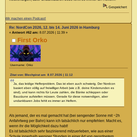
Gespeichert
Wir machen einen Podcast!
Re: NordCon 2026, 12. bis 14. Juni 2026 in Hamburg
«
Antwort #62 am:
8.07.2026 | 11:39 »
First Orko
Username: Orko
Zitat von: Blechpirat am 8.07.2026 | 11:12
Ja, das leidige Helferproblem. Das ist eben auch schwierig. Der Nordcon
basiert eben völlig auf freiwilliger Arbeit (wie z.B. deine Kinderrunden es
sind), und kann nichts für Leute zahlen, die Bänke schleppen oder
Bauzäune aufstellen müssen. Gerade für diese notwendigen, aber
undankbaren Jobs fehlt es immer an Helfern.
Als jemand, der es mal gemacht hat (bei sengender Sonne mit ~2h
Anfahrtweg per Bahn) kann ich tatsächlich nur empfehlen: Macht es,
wenn ihr die Möglichkeit dazu habt!
Es ist tatsächlich sehr faszinierend mitzuerleben, wie aus einer
Schule innerhalb weniger Stunden in einer Art von
geordnetem