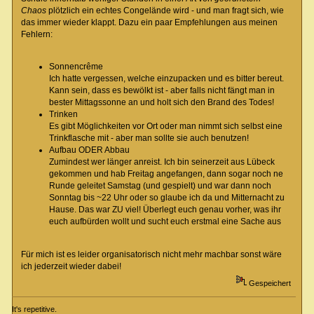
Chaos
plötzlich ein echtes Congelände wird - und man fragt sich, wie
das immer wieder klappt. Dazu ein paar Empfehlungen aus meinen
Fehlern:
Sonnencrême
Ich hatte vergessen, welche einzupacken und es bitter bereut.
Kann sein, dass es bewölkt ist - aber falls nicht fängt man in
bester Mittagssonne an und holt sich den Brand des Todes!
Trinken
Es gibt Möglichkeiten vor Ort oder man nimmt sich selbst eine
Trinkflasche mit - aber man sollte sie auch benutzen!
Aufbau ODER Abbau
Zumindest wer länger anreist. Ich bin seinerzeit aus Lübeck
gekommen und hab Freitag angefangen, dann sogar noch ne
Runde geleitet Samstag (und gespielt) und war dann noch
Sonntag bis ~22 Uhr oder so glaube ich da und Mitternacht zu
Hause. Das war ZU viel! Überlegt euch genau vorher, was ihr
euch aufbürden wollt und sucht euch erstmal eine Sache aus
Für mich ist es leider organisatorisch nicht mehr machbar sonst wäre
ich jederzeit wieder dabei!
Gespeichert
It's repetitive.