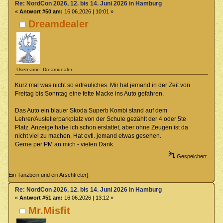
Re: NordCon 2026, 12. bis 14. Juni 2026 in Hamburg
«
Antwort #50 am:
16.06.2026 | 10:01 »
Dreamdealer
Username: Dreamdealer
Kurz mal was nicht so erfreuliches. Mir hat jemand in der Zeit von
Freitag bis Sonntag eine fette Macke ins Auto gefahren.
Das Auto ein blauer Skoda Superb Kombi stand auf dem
Lehrer/Austellerparkplatz von der Schule gezählt der 4 oder 5te
Platz. Anzeige habe ich schon erstattet, aber ohne Zeugen ist da
nicht viel zu machen. Hat evtl. jemand etwas gesehen.
Gerne per PM an mich - vielen Dank.
Gespeichert
Ein Tanzbein und ein Arschtreter
!
Re: NordCon 2026, 12. bis 14. Juni 2026 in Hamburg
«
Antwort #51 am:
16.06.2026 | 13:12 »
Mr.Misfit