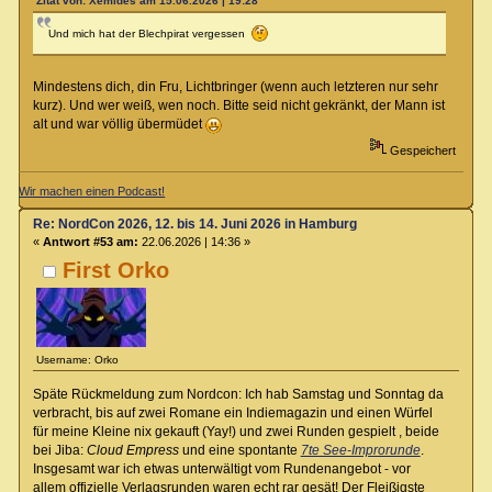
Zitat von: Xemides am 15.06.2026 | 19:28
Und mich hat der Blechpirat vergessen
Mindestens dich, din Fru, Lichtbringer (wenn auch letzteren nur sehr
kurz). Und wer weiß, wen noch. Bitte seid nicht gekränkt, der Mann ist
alt und war völlig übermüdet
Gespeichert
Wir machen einen Podcast!
Re: NordCon 2026, 12. bis 14. Juni 2026 in Hamburg
«
Antwort #53 am:
22.06.2026 | 14:36 »
First Orko
Username: Orko
Späte Rückmeldung zum Nordcon: Ich hab Samstag und Sonntag da
verbracht, bis auf zwei Romane ein Indiemagazin und einen Würfel
für meine Kleine nix gekauft (Yay!) und zwei Runden gespielt , beide
bei Jiba:
Cloud Empress
und eine spontante
7te See-Improrunde
.
Insgesamt war ich etwas unterwältigt vom Rundenangebot - vor
allem offizielle Verlagsrunden waren echt rar gesät! Der Fleißigste