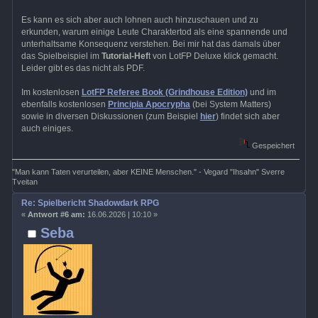
Es kann es sich aber auch lohnen auch hinzuschauen und zu
erkunden, warum einige Leute Charaktertod als eine spannende und
unterhaltsame Konsequenz verstehen. Bei mir hat das damals über
das Spielbeispiel im
Tutorial-Hef
t von LotFP Deluxe klick gemacht.
Leider gibt es das nicht als PDF.
Im kostenlosen
LotFP Referee Book (Grindhouse Edition)
und im
ebenfalls kostenlosen
Principia Apocrypha
(bei System Matters)
sowie in diversen Diskussionen (zum Beispiel
hier
) findet sich aber
auch einiges.
Gespeichert
"Man kann Taten verurteilen, aber KEINE Menschen." - Vegard "Ihsahn" Sverre
Tveitan
Re: Spielbericht Shadowdark RPG
«
Antwort #6 am:
16.06.2026 | 10:10 »
Seba