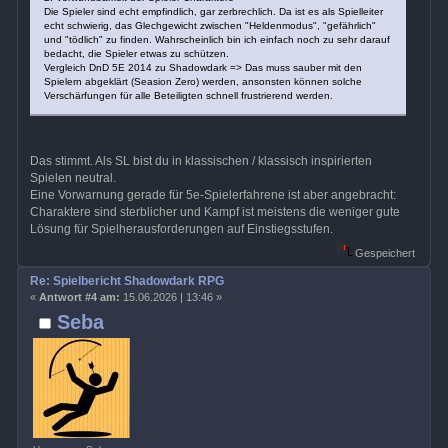
Die Spieler sind echt empfindlich, gar zerbrechlich. Da ist es als Spielleiter
echt schwierig, das Glechgewicht zwischen "Heldenmodus", "gefährlich"
und "tödlich" zu finden. Wahrscheinlich bin ich einfach noch zu sehr darauf
bedacht, die Spieler etwas zu schützen.
Vergleich DnD 5E 2014 zu Shadowdark => Das muss sauber mit den
Spielern abgeklärt (Seasion Zero) werden, ansonsten können solche
Verschärfungen für alle Beteiligten schnell frustrierend werden.
Das stimmt. Als SL bist du in klassischen / klassisch inspirierten
Spielen neutral.
Eine Vorwarnung gerade für 5e-Spielerfahrene ist aber angebracht:
Charaktere sind sterblicher und Kampf ist meistens die weniger gute
Lösung für Spielherausforderungen auf Einstiegsstufen.
Gespeichert
Re: Spielbericht Shadowdark RPG
«
Antwort #4 am:
15.06.2026 | 13:46 »
Seba