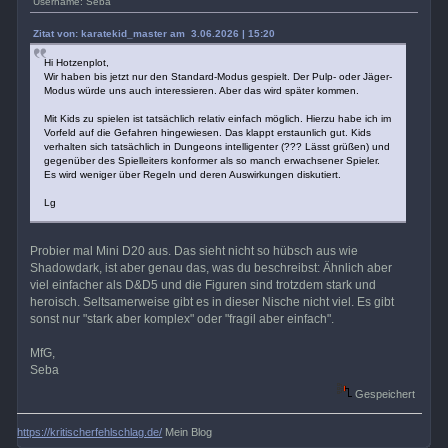
Username: Seba
Zitat von: karatekid_master am 3.06.2026 | 15:20
Hi Hotzenplot,
Wir haben bis jetzt nur den Standard-Modus gespielt. Der Pulp- oder Jäger-
Modus würde uns auch interessieren. Aber das wird später kommen.
Mit Kids zu spielen ist tatsächlich relativ einfach möglich. Hierzu habe ich im
Vorfeld auf die Gefahren hingewiesen. Das klappt erstaunlich gut. Kids
verhalten sich tatsächlich in Dungeons intelligenter (??? Lässt grüßen) und
gegenüber des Spielleiters konformer als so manch erwachsener Spieler.
Es wird weniger über Regeln und deren Auswirkungen diskutiert.
Lg
Probier mal Mini D20 aus. Das sieht nicht so hübsch aus wie
Shadowdark, ist aber genau das, was du beschreibst: Ähnlich aber
viel einfacher als D&D5 und die Figuren sind trotzdem stark und
heroisch. Seltsamerweise gibt es in dieser Nische nicht viel. Es gibt
sonst nur "stark aber komplex" oder "fragil aber einfach".
MfG,
Seba
Gespeichert
https://kritischerfehlschlag.de/
Mein Blog