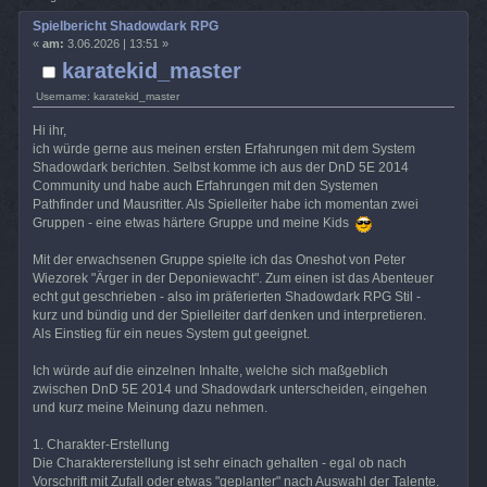
Spielbericht Shadowdark RPG
«
am:
3.06.2026 | 13:51 »
karatekid_master
Username: karatekid_master
Hi ihr,
ich würde gerne aus meinen ersten Erfahrungen mit dem System
Shadowdark berichten. Selbst komme ich aus der DnD 5E 2014
Community und habe auch Erfahrungen mit den Systemen
Pathfinder und Mausritter. Als Spielleiter habe ich momentan zwei
Gruppen - eine etwas härtere Gruppe und meine Kids
Mit der erwachsenen Gruppe spielte ich das Oneshot von Peter
Wiezorek "Ärger in der Deponiewacht". Zum einen ist das Abenteuer
echt gut geschrieben - also im präferierten Shadowdark RPG Stil -
kurz und bündig und der Spielleiter darf denken und interpretieren.
Als Einstieg für ein neues System gut geeignet.
Ich würde auf die einzelnen Inhalte, welche sich maßgeblich
zwischen DnD 5E 2014 und Shadowdark unterscheiden, eingehen
und kurz meine Meinung dazu nehmen.
1. Charakter-Erstellung
Die Charaktererstellung ist sehr einach gehalten - egal ob nach
Vorschrift mit Zufall oder etwas "geplanter" nach Auswahl der Talente.