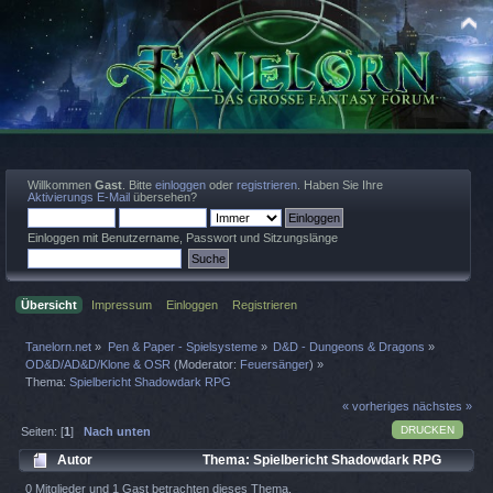
Willkommen
Gast
. Bitte
einloggen
oder
registrieren
. Haben Sie Ihre
Aktivierungs E-Mail
übersehen?
Einloggen mit Benutzername, Passwort und Sitzungslänge
Übersicht
Impressum
Einloggen
Registrieren
Tanelorn.net
»
Pen & Paper - Spielsysteme
»
D&D - Dungeons & Dragons
»
OD&D/AD&D/Klone & OSR
(Moderator:
Feuersänger
) »
Thema:
Spielbericht Shadowdark RPG
« vorheriges
nächstes »
DRUCKEN
Seiten: [
1
]
Nach unten
Autor
Thema: Spielbericht Shadowdark RPG
(Gelesen 676 mal)
0 Mitglieder und 1 Gast betrachten dieses Thema.