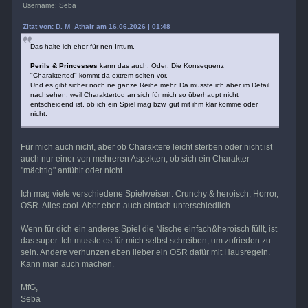
Username: Seba
Zitat von: D. M_Athair am 16.06.2026 | 01:48
Das halte ich eher für nen Irrtum.
Perils & Princesses
kann das auch. Oder: Die Konsequenz
"Charaktertod" kommt da extrem selten vor.
Und es gibt sicher noch ne ganze Reihe mehr. Da müsste ich aber im Detail
nachsehen, weil Charaktertod an sich für mich so überhaupt nicht
entscheidend ist, ob ich ein Spiel mag bzw. gut mit ihm klar komme oder
nicht.
Für mich auch nicht, aber ob Charaktere leicht sterben oder nicht ist
auch nur einer von mehreren Aspekten, ob sich ein Charakter
"mächtig" anfühlt oder nicht.
Ich mag viele verschiedene Spielweisen. Crunchy & heroisch, Horror,
OSR. Alles cool. Aber eben auch einfach unterschiedlich.
Wenn für dich ein anderes Spiel die Nische einfach&heroisch füllt, ist
das super. Ich musste es für mich selbst schreiben, um zufrieden zu
sein. Andere verhunzen eben lieber ein OSR dafür mit Hausregeln.
Kann man auch machen.
MfG,
Seba