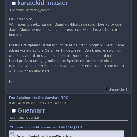
karatekid_master
Username: karatekid_master
Hi Hotzenplot,
Wir haben bis jetzt nur den Standard-Modus gespielt. Der Pulp- oder
Jäger-Modus würde uns auch interessieren. Aber das wird später
kommen.
Mit Kids zu spielen ist tatsächlich relativ einfach möglich. Hierzu habe
ich im Vorfeld auf die Gefahren hingewiesen. Das klappt erstaunlich
gut. Kids verhalten sich tatsächlich in Dungeons intelligenter (???
Lässt grüßen) und gegenüber des Spielleiters konformer als so
manch erwachsener Spieler. Es wird weniger über Regeln und deren
Auswirkungen diskutiert.
Lg
Gespeichert
Re: Spielbericht Shadowdark RPG
«
Antwort #3 am:
4.06.2026 | 00:14 »
Guennarr
Username: Guennarr
Zitat von: karatekid_master am 3.06.2026 | 13:51
2. Verwundbarkeit der Spieler-Charaktere