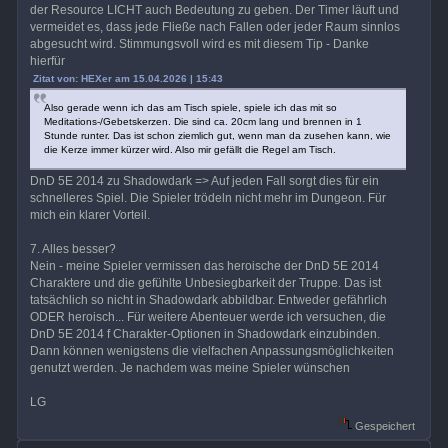
der Resource LICHT auch Bedeutung zu geben. Der Timer läuft und
vermeidet es, dass jede Fließe nach Fallen oder jeder Raum sinnlos
abgesucht wird. Stimmungsvoll wird es mit diesem Tip - Danke
hierfür
Zitat von: HEXer am 15.04.2026 | 15:43
Also gerade wenn ich das am Tisch spiele, spiele ich das mit so
Meditations-/Gebetskerzen. Die sind ca. 20cm lang und brennen in 1
Stunde runter. Das ist schon ziemlich gut, wenn man da zusehen kann, wie
die Kerze immer kürzer wird. Also mir gefällt die Regel am Tisch.
DnD 5E 2014 zu Shadowdark => Auf jeden Fall sorgt dies für ein
schnelleres Spiel. Die Spieler trödeln nicht mehr im Dungeon. Für
mich ein klarer Vorteil.
7. Alles besser?
Nein - meine Spieler vermissen das heroische der DnD 5E 2014
Charaktere und die gefühlte Unbesiegbarkeit der Truppe. Das ist
tatsächlich so nicht in Shadowdark abbildbar. Entweder gefährlich
ODER heroisch... Für weitere Abenteuer werde ich versuchen, die
DnD 5E 2014 f Charakter-Optionen in Shadowdark einzubinden.
Dann können wenigstens die vielfachen Anpassungsmöglichkeiten
genutzt werden. Je nachdem was meine Spieler wünschen
LG
Gespeichert