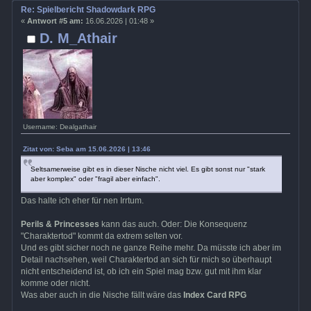
Re: Spielbericht Shadowdark RPG
«
Antwort #5 am:
16.06.2026 | 01:48 »
D. M_Athair
Username: Dealgathair
Zitat von: Seba am 15.06.2026 | 13:46
Seltsamerweise gibt es in dieser Nische nicht viel. Es gibt sonst nur "stark
aber komplex" oder "fragil aber einfach".
Das halte ich eher für nen Irrtum.
Perils & Princesses
kann das auch. Oder: Die Konsequenz
"Charaktertod" kommt da extrem selten vor.
Und es gibt sicher noch ne ganze Reihe mehr. Da müsste ich aber im
Detail nachsehen, weil Charaktertod an sich für mich so überhaupt
nicht entscheidend ist, ob ich ein Spiel mag bzw. gut mit ihm klar
komme oder nicht.
Was aber auch in die Nische fällt wäre das
Index Card RPG