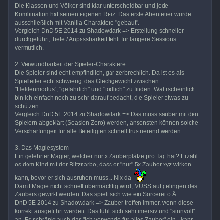
Die Klassen und Völker sind klar unterscheidbar und jede
Kombination hat seinen eigenen Reiz. Das erste Abenteuer wurde
ausschließlich mit Vanilla-Charaktere "gebaut".
Vergleich DnD 5E 2014 zu Shadowdark => Erstellung schneller
durchgeführt, Tiefe / Anpassbarkeit fehlt für längere Sessions
vermutlich.
2. Verwundbarkeit der Spieler-Charaktere
Die Spieler sind echt empfindlich, gar zerbrechlich. Da ist es als
Spielleiter echt schwierig, das Glechgewicht zwischen
"Heldenmodus", "gefährlich" und "tödlich" zu finden. Wahrscheinlich
bin ich einfach noch zu sehr darauf bedacht, die Spieler etwas zu
schützen.
Vergleich DnD 5E 2014 zu Shadowdark => Das muss sauber mit den
Spielern abgeklärt (Seasion Zero) werden, ansonsten können solche
Verschärfungen für alle Beteiligten schnell frustrierend werden.
3. Das Magiesystem
Ein gelehrter Magier, welcher nur x Zauberplätze pro Tag hat? Erzähl
es dem Kind mit der Blitznarbe, dass er "nur" 5x Zauber xyz wirken
kann, bevor er sich ausruhen muss... Nix da
Damit Magie nicht schnell übermächtig wird, MUSS auf gelingen des
Zaubers gewirkt werden. Das spielt sich wie ein Sorcerer o.Ä. .
DnD 5E 2014 zu Shadowdark => Zauber treffen immer, wenn diese
korrekt ausgeführt werden. Das fühlt sich sehr imersiv und "sinnvoll"
an. Es schränkt auch das "ich verwende für alles Zauber" ein - kann