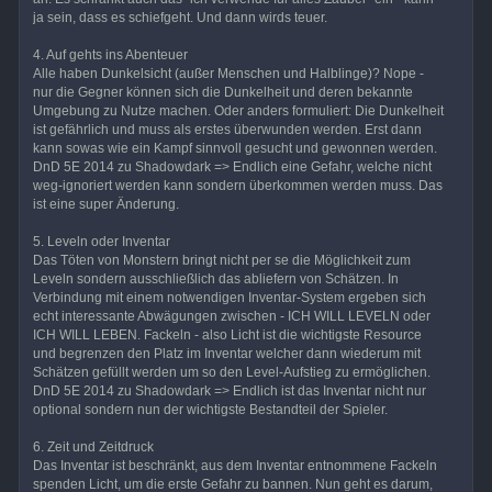
ja sein, dass es schiefgeht. Und dann wirds teuer.
4. Auf gehts ins Abenteuer
Alle haben Dunkelsicht (außer Menschen und Halblinge)? Nope -
nur die Gegner können sich die Dunkelheit und deren bekannte
Umgebung zu Nutze machen. Oder anders formuliert: Die Dunkelheit
ist gefährlich und muss als erstes überwunden werden. Erst dann
kann sowas wie ein Kampf sinnvoll gesucht und gewonnen werden.
DnD 5E 2014 zu Shadowdark => Endlich eine Gefahr, welche nicht
weg-ignoriert werden kann sondern überkommen werden muss. Das
ist eine super Änderung.
5. Leveln oder Inventar
Das Töten von Monstern bringt nicht per se die Möglichkeit zum
Leveln sondern ausschließlich das abliefern von Schätzen. In
Verbindung mit einem notwendigen Inventar-System ergeben sich
echt interessante Abwägungen zwischen - ICH WILL LEVELN oder
ICH WILL LEBEN. Fackeln - also Licht ist die wichtigste Resource
und begrenzen den Platz im Inventar welcher dann wiederum mit
Schätzen gefüllt werden um so den Level-Aufstieg zu ermöglichen.
DnD 5E 2014 zu Shadowdark => Endlich ist das Inventar nicht nur
optional sondern nun der wichtigste Bestandteil der Spieler.
6. Zeit und Zeitdruck
Das Inventar ist beschränkt, aus dem Inventar entnommene Fackeln
spenden Licht, um die erste Gefahr zu bannen. Nun geht es darum,