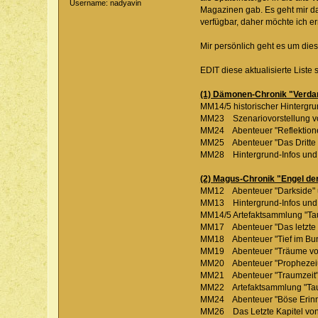
Username: nadyavin
Magazinen gab. Es geht mir da
verfügbar, daher möchte ich e
Mir persönlich geht es um die
EDIT diese aktualisierte Liste 
(1) Dämonen-Chronik "Verd
MM14/5 historischer Hinterg
MM23 Szenariovorstellung vo
MM24 Abenteuer "Reflektion
MM25 Abenteuer "Das Dritte 
MM28 Hintergrund-Infos und 
(2) Magus-Chronik "Engel de
MM12 Abenteuer "Darkside" u
MM13 Hintergrund-Infos und
MM14/5 Artefaktsammlung "Tau
MM17 Abenteuer "Das letzte 
MM18 Abenteuer "Tief im Bu
MM19 Abenteuer "Träume vo
MM20 Abenteuer "Prophezeiu
MM21 Abenteuer "Traumzeit
MM22 Artefaktsammlung "Taus
MM24 Abenteuer "Böse Erin
MM26 Das Letzte Kapitel von