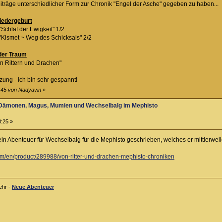
eiträge unterschiedlicher Form zur Chronik "Engel der Asche" gegeben zu haben...
Wiedergeburt
Schlaf der Ewigkeit" 1/2
"Kismet ~ Weg des Schicksals" 2/2
 der Traum
n Rittern und Drachen"
zung - ich bin sehr gespannt!
8:45 von Nadyavin
»
zu Dämonen, Magus, Mumien und Wechselbalg im Mephisto
3:25 »
in Abenteuer für Wechselbalg für die Mephisto geschrieben, welches er mittlerweile 
.com/en/product/289988/von-ritter-und-drachen-mephisto-chroniken
ehr -
Neue Abenteuer