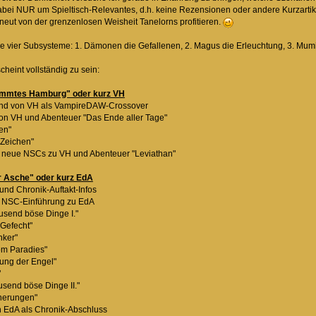
bei NUR um Spieltisch-Relevantes, d.h. keine Rezensionen oder andere Kurzartike
rneut von der grenzenlosen Weisheit Tanelorns profitieren.
se vier Subsysteme: 1. Dämonen die Gefallenen, 2. Magus die Erleuchtung, 3. Mu
scheint vollständig zu sein:
ammtes Hamburg" oder kurz VH
rund von VH als VampireDAW-Crossover
n VH und Abenteuer "Das Ende aller Tage"
en"
Zeichen"
neue NSCs zu VH und Abenteuer "Leviathan"
r Asche" oder kurz EdA
nd Chronik-Auftakt-Infos
 NSC-Einführung zu EdA
send böse Dinge I."
Gefecht"
nker"
m Paradies"
ng der Engel"
"
end böse Dinge II."
nerungen"
 EdA als Chronik-Abschluss