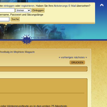
itte
einloggen
oder
registrieren
. Haben Sie Ihre
Aktivierungs E-Mail
übersehen?
zername, Passwort und Sitzungslänge
hselbalg im Mephisto Magazin
« vorheriges
nächstes »
DRUCKEN
n oder Hintergrundtexte es in den ersten 25 Mephisto