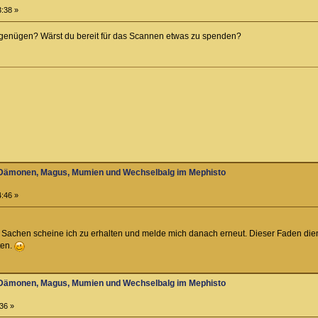
3:38 »
enügen? Wärst du bereit für das Scannen etwas zu spenden?
zu Dämonen, Magus, Mumien und Wechselbalg im Mephisto
4:46 »
 Sachen scheine ich zu erhalten und melde mich danach erneut. Dieser Faden dient 
ten.
zu Dämonen, Magus, Mumien und Wechselbalg im Mephisto
36 »