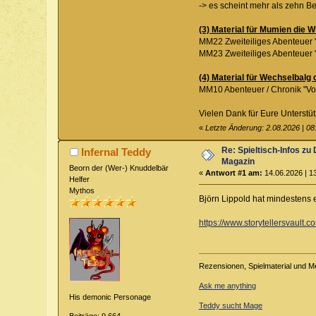
-> es scheint mehr als zehn B
(3) Material für Mumien die 
MM22 Zweiteiliges Abenteuer "
MM23 Zweiteiliges Abenteuer 
(4) Material für Wechselbalg
MM10 Abenteuer / Chronik "Vo
Vielen Dank für Eure Unterstüt
«
Letzte Änderung: 2.08.2026 | 0
Re: Spieltisch-Infos 
Infernal Teddy
Magazin
Beorn der (Wer-) Knuddelbär
«
Antwort #1 am:
14.06.2026 | 1
Helfer
Mythos
Björn Lippold hat mindestens e
https://www.storytellersvault
Rezensionen, Spielmaterial und M
Ask me anything
His demonic Personage
Teddy sucht Mage
Beiträge: 9.664