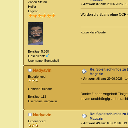
Zonen-Stefan
«
Antwort #7 am:
29.06.2026 | 1
Helfer
Legend
Würden die Scans ohne OCR g
Kurze klare Worte
Beiträge: 5.860
Geschlecht:
Username: Bombshell
Re: Spieltisch-Infos 
Nadyavin
Magazin
Experienced
«
Antwort #8 am:
29.06.2026 | 1
Genialer Dilettant
Danke für das Angebot! Einige
Beiträge: 113
davon unabhängig zu betrach
Username: nadyavin
Re: Spieltisch-Infos 
Nadyavin
Magazin
Experienced
«
Antwort #9 am:
6.07.2026 | 13: