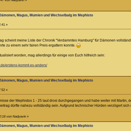
zu Dämonen, Magus, Mumien und Wechselbalg im Mephisto
2:41 »
ag scheint meine Liste der Chronik "Verdammtes Hamburg" für Dämonen vollständig
rte zu einem sehr fairen Preis ergattern konnte.
tualisiert worden, mag allerdings für einige von Euch hilfreich sein:
er.de/erstens-kommt-es-anders/
zu Dämonen, Magus, Mumien und Wechselbalg im Mephisto
7:52 »
chnisse der Mephistos 1 - 25 laut drosi durchgegangen und habe weiter mit Martin, de
trag dürfte nahezu vollständig sein. Aufgrund technischer Hürden verzögert sich d
10:16 von Nadyavin
»
zu Dämonen, Magus, Mumien und Wechselbalg im Mephisto