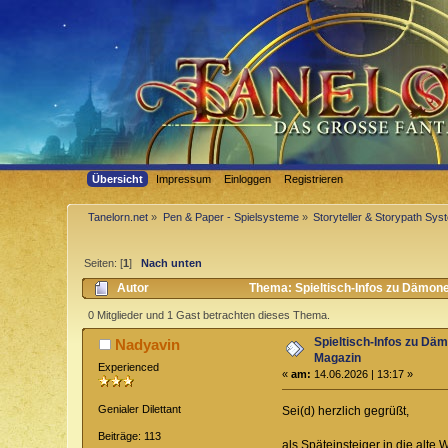
Übersicht
Impressum
Einloggen
Registrieren
Tanelorn.net
»
Pen & Paper - Spielsysteme
»
Storyteller & Storypath Sy
Seiten: [
1
]
Nach unten
Autor
Thema: Spieltisch-Infos zu Dämon
0 Mitglieder und 1 Gast betrachten dieses Thema.
Spieltisch-Infos zu D
Nadyavin
Magazin
Experienced
«
am:
14.06.2026 | 13:17 »
Genialer Dilettant
Sei(d) herzlich gegrüßt,
Beiträge: 113
als Späteinsteiger in die alte