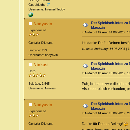
Geschlecht:
Username: Infernal Teddy
Re: Spieltisch-Infos 
Nadyavin
Magazin
Experienced
«
Antwort #2 am:
14.06.2026 | 1
Genialer Dilettant
Ich danke Dir für Deinen bestä
«
Letzte Änderung: 14.06.2026 | 
Beiträge: 113
Username: nadyavin
Re: Spieltisch-Infos 
Ninkasi
Magazin
Hero
«
Antwort #3 am:
15.06.2026 | 1
Beiträge: 1.545
Puh, ich habe zwar die alten 
Username: Ninkasi
Also theoretisch vorhanden, pr
Re: Spieltisch-Infos 
Nadyavin
Magazin
Experienced
«
Antwort #4 am:
15.06.2026 | 2
Genialer Dilettant
Danke für Deinen Beitrag!
«
Letzte Änderung: 2.08.2026 | 0