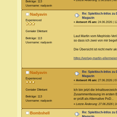
Beiträge: 113
Username: nadyavin
Re: Spieltisch-Infos 
Nadyavin
Magazin
Experienced
«
Antwort #5 am:
24.06.2026 | 1
Genialer Dilettant
Laut Martin vom Mephisto-Verl
Beiträge: 113
so dass ich zwei von mir begeh
Username: nadyavin
Die Übersicht ist nicht mehr ak
https://verlag-martin-ellermei
Re: Spieltisch-Infos 
Nadyavin
Magazin
Experienced
«
Antwort #6 am:
27.06.2026 | 0
Genialer Dilettant
Ich bin jetzt die Inhaltsverzei
Zusammenfassung im ersten Bei
Beiträge: 113
er prüft als Alternative PoD...
Username: nadyavin
«
Letzte Änderung: 27.06.2026 | 
Re: Spieltisch-Infos 
Bombshell
Magazin