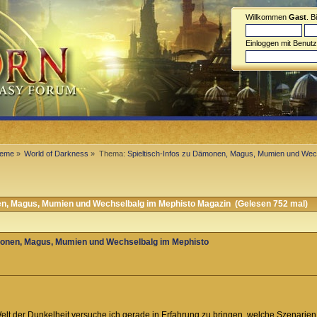
Willkommen
Gast
. B
Einloggen mit Benut
steme
»
World of Darkness
»
Thema:
Spieltisch-Infos zu Dämonen, Magus, Mumien und Wec
en, Magus, Mumien und Wechselbalg im Mephisto Magazin (Gelesen 752 mal)
ämonen, Magus, Mumien und Wechselbalg im Mephisto
 Welt der Dunkelheit versuche ich gerade in Erfahrung zu bringen, welche Szenarie