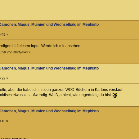
zu Dämonen, Magus, Mumien und Wechselbalg im Mephisto
6:48 »
ndigen hilfreichen Input. Werde ich mir ansehen!
16:58 von Nadyavin
»
zu Dämonen, Magus, Mumien und Wechselbalg im Mephisto
6:22 »
Hefte, aber die habe ich mit den ganzen WOD-Büchern in Kartons verstaut.
aktisch etwas zeitaufwendig. Weiß ja nicht, wie ungeduldig du bist.
zu Dämonen, Magus, Mumien und Wechselbalg im Mephisto
0:16 »
8:47 von Nadyavin
»