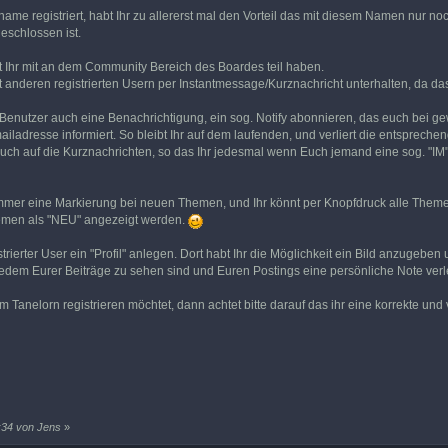
ame registriert, habt Ihr zu allererst mal den Vorteil das mit diesem Namen nur no
eschlossen ist.
nnt Ihr mit an dem Community Bereich des Boardes teil haben.
t anderen registrierten Usern per Instantmessage/Kurznachricht unterhalten, da d
er Benutzer auch eine Benachrichtigung, ein sog. Notify abonnieren, das euch bei 
ladresse informiert. So bleibt Ihr auf dem laufenden, und verliert die entsprech
auch auf die Kurznachrichten, so das Ihr jedesmal wenn Euch jemand eine sog. "IM"
r immer eine Markierung bei neuen Themen, und Ihr könnt per Knopfdruck alle Themen
hemen als "NEU" angezeigt werden.
gistrierter User ein "Profil" anlegen. Dort habt Ihr die Möglichkeit ein Bild anzuge
dem Eurer Beiträge zu sehen sind und Euren Postings eine persönliche Note verl
 Tanelorn registrieren möchtet, dann achtet bitte darauf das ihr eine korrekte un
8:34 von Jens
»