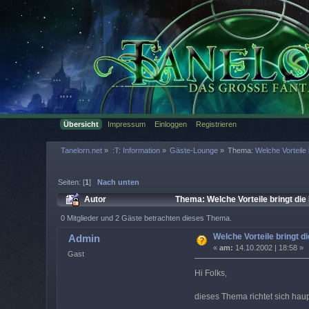
Übersicht
Impressum
Einloggen
Registrieren
Tanelorn.net
»
:T: Information
»
Gäste-Lounge
»
Thema:
Welche Vorteile 
Seiten: [
1
]
Nach unten
Autor
Thema: Welche Vorteile bringt die
0 Mitglieder und 2 Gäste betrachten dieses Thema.
Welche Vorteile bringt d
Admin
«
am:
14.10.2002 | 18:58 »
Gast
Hi Folks,
dieses Thema richtet sich haup